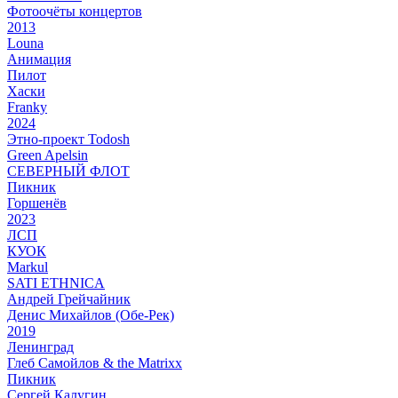
Фотоочёты концертов
2013
Louna
Анимация
Пилот
Хаски
Franky
2024
Этно-проект Todosh
Green Apelsin
СЕВЕРНЫЙ ФЛОТ
Пикник
Горшенёв
2023
ЛСП
КУОК
Markul
SATI ETHNICA
Андрей Грейчайник
Денис Михайлов (Обе-Рек)
2019
Ленинград
Глеб Самойлов & the Matrixx
Пикник
Сергей Калугин