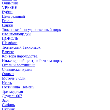
Олимпия
VPESKE
Рубин
Центральный
Геолог
Цирки
Тюменский государственный цирк
Ивент-площадки
ЦОКОЛЬ
Шамбала
Тюменский Технопарк
Вместе
Контора пароходства
Инженерный центр в Речном порту
Отели и гостиницы
Славянская кухня
Олимп
Мотель у Оли
Исеть
Гостиница Тюмень
Три медведя
Даудель 007
Заря
Сибирь
Путник