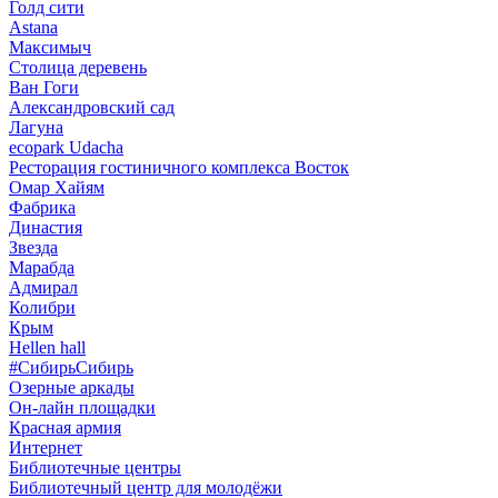
Голд сити
Astana
Максимыч
Столица деревень
Ван Гоги
Александровский сад
Лагуна
ecopark Udacha
Ресторация гостиничного комплекса Восток
Омар Хайям
Фабрика
Династия
Звезда
Марабда
Адмирал
Колибри
Крым
Hellen hall
#СибирьСибирь
Озерные аркады
Он-лайн площадки
Красная армия
Интернет
Библиотечные центры
Библиотечный центр для молодёжи