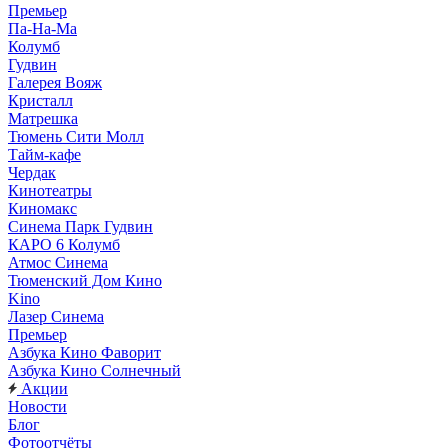
Премьер
Па-На-Ма
Колумб
Гудвин
Галерея Вояж
Кристалл
Матрешка
Тюмень Сити Молл
Тайм-кафе
Чердак
Кинотеатры
Киномакс
Синема Парк Гудвин
КАРО 6 Колумб
Атмос Синема
Тюменский Дом Кино
Kino
Лазер Синема
Премьер
Азбука Кино Фаворит
Азбука Кино Солнечный
Акции
Новости
Блог
Фотоотчёты