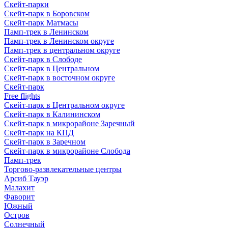
Скейт-парки
Скейт-парк в Боровском
Скейт-парк Матмасы
Памп-трек в Ленинском
Памп-трек в Ленинском округе
Памп-трек в центральном округе
Скейт-парк в Слободе
Скейт-парк в Центральном
Скейт-парк в восточном округе
Скейт-парк
Free flights
Скейт-парк в Центральном округе
Скейт-парк в Калининском
Скейт-парк в микрорайоне Заречный
Скейт-парк на КПД
Скейт-парк в Заречном
Скейт-парк в микрорайоне Слобода
Памп-трек
Торгово-развлекательные центры
Арсиб Тауэр
Малахит
Фаворит
Южный
Остров
Солнечный