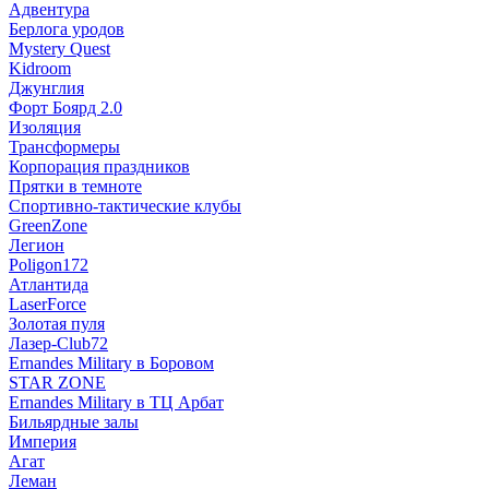
Адвентура
Берлога уродов
Mystery Quest
Kidroom
Джунглия
Форт Боярд 2.0
Изоляция
Трансформеры
Корпорация праздников
Прятки в темноте
Спортивно-тактические клубы
GreenZone
Легион
Poligon172
Атлантида
LaserForce
Золотая пуля
Лазер-Club72
Ernandes Military в Боровом
STAR ZONE
Ernandes Military в ТЦ Арбат
Бильярдные залы
Империя
Агат
Леман