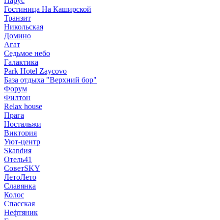
Парус
Гостиница На Каширской
Транзит
Никольская
Домино
Агат
Седьмое небо
Галактика
Park Hotel Zaycovo
База отдыха "Верхний бор"
Форум
Филтон
Relax house
Прага
Ностальжи
Виктория
Уют-центр
Skandия
Отель41
СоветSKY
ЛетоЛето
Славянка
Колос
Спасская
Нефтяник