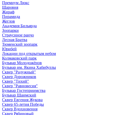
Премиум Люкс
Шаровня
Жираф
Пирамида
Жеглов
Академия Бильярда
Зоопарки
Страусиное ранчо
Лесная Братва
Тюменский зоопарк
Юрибей
Локации под открытым небом
Колмаковский парк
Бульвар Молодожёнов
Бульвар им. Якина Хабибуллы
Сквер "Радужный"
Сквер Дорожников
Сквер "Тихий"
Cквер "Равновесия"
Бульвар Гостеприимства
Бульвар Шаимский
Сквер Евгения Жукова
Сквер 65-летия Победы
Сквер Вдохновения
Сквер Рябиновый