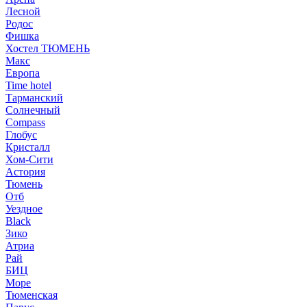
Лесной
Родос
Фишка
Хостел ТЮМЕНЬ
Макс
Европа
Time hotel
Тарманский
Солнечный
Compass
Глобус
Кристалл
Хом-Сити
Астория
Тюмень
Отб
Уездное
Black
Зико
Атриа
Рай
БИЦ
Море
Тюменская