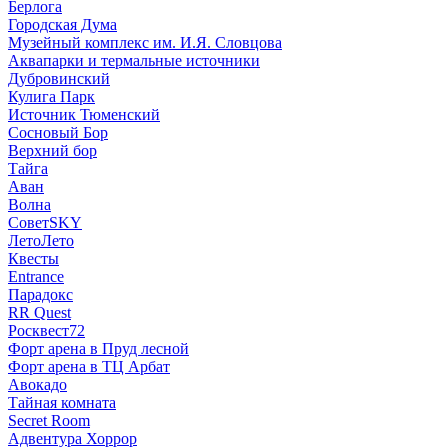
Берлога
Городская Дума
Музейный комплекс им. И.Я. Словцова
Аквапарки и термальные источники
Дубровинский
Кулига Парк
Источник Тюменский
Сосновый Бор
Верхний бор
Тайга
Аван
Волна
СоветSKY
ЛетоЛето
Квесты
Entrance
Парадокс
RR Quest
Росквест72
Форт арена в Пруд лесной
Форт арена в ТЦ Арбат
Авокадо
Тайная комната
Secret Room
Адвентура Хоррор