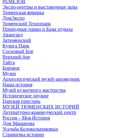
РЕМЕЗОВ
Экспо-центры и выставочные залы
Тюменская ярмарка
ДомЭкспо
Тюменский Технопарк
Природные парки и Базы отдыха
Авангард
Затюменский
Кулига Парк
Сосновый Бор
Верхний бор
Тайга
Боровое
Музеи
Археологический музей-заповедник
Наша история
Музей кузнечного мастерства
Историческое оружие
Царская пристань
МУЗЕЙ ТЮМЕНСКИХ ИСТОРИЙ
Литературно-краеведческий центр
Россия – Моя История
Дом Машарова
Усадьба Колокольниковых
Страничка истории