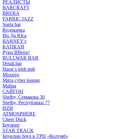
РЕАЛИСТЫ
BARCRAFT
BRERA
FABRIC JAZZ
Sueta bar
Водокачка
Ин Да Юса
BARNEY's
КАПКАН
Руки ВВерх!
BULLWAR BAR
Detali.bar
Harat`s irish pub
Мохито
Мята cyber lounge
Malina
САЙГОН
Shelby, Семакова 30
Shelby, Республики 77
ИZИ
ATMOSPHERE
Cheer Duck
Боулинг
STAR TRACK
Бруклин боул в ТРЦ «Колумб»