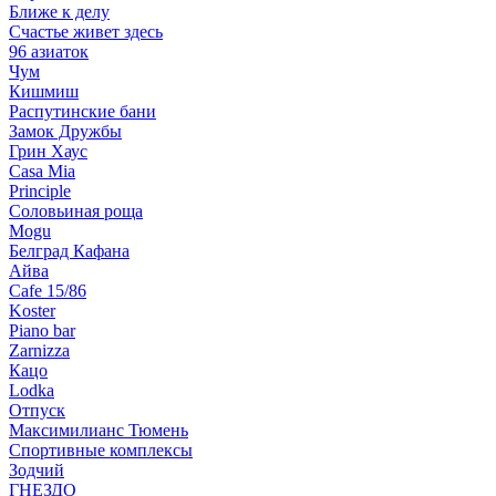
Ближе к делу
Счастье живет здесь
96 азиаток
Чум
Кишмиш
Распутинские бани
Замок Дружбы
Грин Хаус
Casa Mia
Principle
Соловьиная роща
Mogu
Белград Кафана
Айва
Cafe 15/86
Koster
Piano bar
Zarnizza
Кацо
Lodka
Отпуск
Максимилианс Тюмень
Спортивные комплексы
Зодчий
ГНЕЗДО