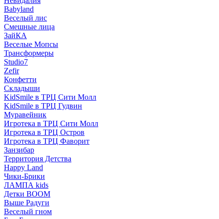
Невидалия
Babyland
Веселый лис
Смешные лица
ЗайКА
Веселые Мопсы
Трансформеры
Studio7
Zefir
Конфетти
Складыши
KidSmile в ТРЦ Сити Молл
KidSmile в ТРЦ Гудвин
Муравейник
Игротека в ТРЦ Сити Молл
Игротека в ТРЦ Остров
Игротека в ТРЦ Фаворит
Занзибар
Территория Детства
Happy Land
Чики-Брики
ЛАМПА kids
Детки BOOM
Выше Радуги
Веселый гном