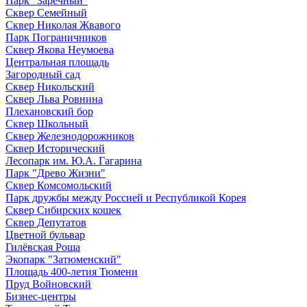
Парк "Заречный"
Сквер Семейный
Сквер Николая Жвавого
Парк Пограничников
Сквер Якова Неумоева
Центральная площадь
Загородный сад
Сквер Никольский
Сквер Льва Ровнина
Плехановский бор
Сквер Школьный
Сквер Железнодорожников
Сквер Исторический
Лесопарк им. Ю.А. Гагарина
Парк "Древо Жизни"
Сквер Комсомольский
Парк дружбы между Россией и Республикой Корея
Сквер Сибирских кошек
Сквер Депутатов
Цветной бульвар
Гилёвская Роща
Экопарк "Затюменский"
Площадь 400-летия Тюмени
Пруд Войновский
Бизнес-центры