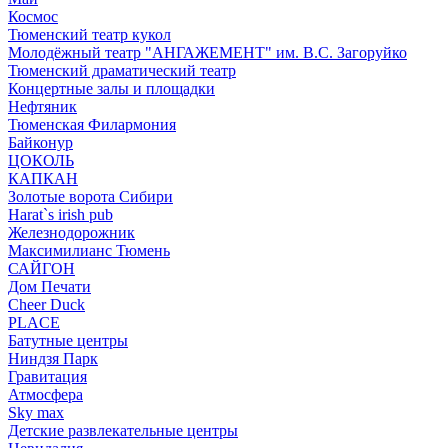
Космос
Тюменский театр кукол
Молодёжный театр "АНГАЖЕМЕНТ" им. В.С. Загоруйко
Тюменский драматический театр
Концертные залы и площадки
Нефтяник
Тюменская Филармония
Байконур
ЦОКОЛЬ
КАПКАН
Золотые ворота Сибири
Harat`s irish pub
Железнодорожник
Максимилианс Тюмень
САЙГОН
Дом Печати
Cheer Duck
PLACE
Батутные центры
Ниндзя Парк
Гравитация
Атмосфера
Sky max
Детские развлекательные центры