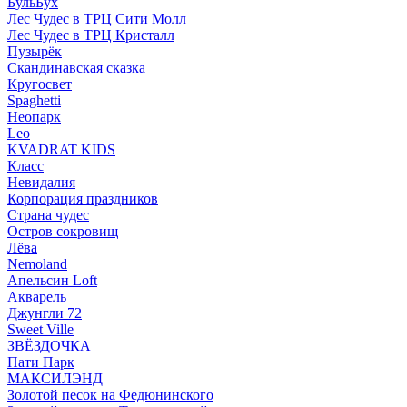
БульБух
Лес Чудес в ТРЦ Сити Молл
Лес Чудес в ТРЦ Кристалл
Пузырëк
Скандинавская сказка
Кругосвет
Spaghetti
Неопарк
Leo
KVADRAT KIDS
Класс
Невидалия
Корпорация праздников
Страна чудес
Остров сокровищ
Лёва
Nemoland
Апельсин Loft
Акварель
Джунгли 72
Sweet Ville
ЗВЁЗДОЧКА
Пати Парк
МАКСИЛЭНД
Золотой песок на Федюнинского