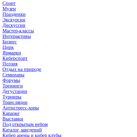
Спорт
Музеи
Праздники
Экскурсии
Дискуссии
Мастер-классы
Интерактивы
Бизнес
Цирк
Ярмарки
Киберспорт
Поэзия
Отдых на природе
Семинары
Форумы
Тренинги
Дегустации
Турниры
Трансляции
Антистресс-хоры
Караоке
Выставки
Под открытым небом
Каталог заведений
Кибер арены и кибер клубы