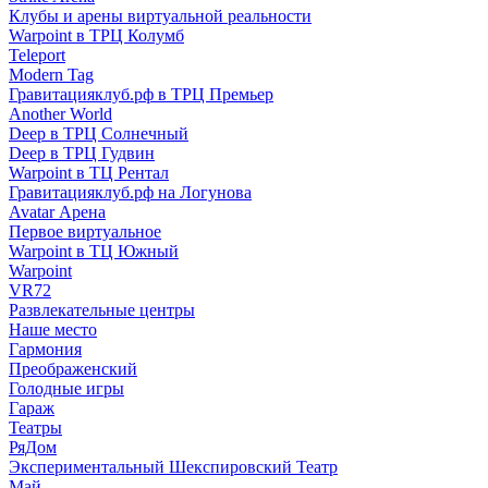
Клубы и арены виртуальной реальности
Warpoint в ТРЦ Колумб
Teleport
Modern Tag
Гравитацияклуб.рф в ТРЦ Премьер
Another World
Deep в ТРЦ Солнечный
Deep в ТРЦ Гудвин
Warpoint в ТЦ Рентал
Гравитацияклуб.рф на Логунова
Avatar Арена
Первое виртуальное
Warpoint в ТЦ Южный
Warpoint
VR72
Развлекательные центры
Наше место
Гармония
Преображенский
Голодные игры
Гараж
Театры
РяДом
Экспериментальный Шекспировский Театр
Май