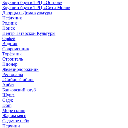
Бруклин боул в ТРЦ «Остров»
Бруклин боул в ТРЦ «Сити Молл»
Дворцы и Дома культуры
Нефтяник
Родник
Поиск
Центр Татарской Культуры
Орфей
Водник
Современник
Торфяник
Строитель
Пионер
Железнодорожник
Рестораны
#СибирьСибирь
Арбат
Банковский клуб
Шуша
Садж
Dom
Море гриль
Жарим мясо
Седьмое небо
Перчини