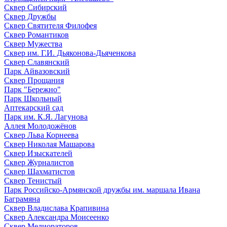
Сквер Сибирский
Сквер Дружбы
Сквер Святителя Филофея
Сквер Романтиков
Сквер Мужества
Сквер им. Г.И. Дьяконова-Дьяченкова
Сквер Славянский
Парк Айвазовский
Сквер Прощания
Парк "Бережно"
Парк Школьный
Аптекарский сад
Парк им. К.Я. Лагунова
Аллея Молодожёнов
Сквер Льва Корнеева
Сквер Николая Машарова
Сквер Изыскателей
Сквер Журналистов
Сквер Шахматистов
Сквер Тенистый
Парк Российско-Армянской дружбы им. маршала Ивана
Баграмяна
Сквер Владислава Крапивина
Сквер Александра Моисеенко
Сквер Мелиораторов