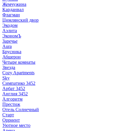
Жемчужина
Карданвал
Флагман
Цимлянский двор
Экодом
Аэлита
ЭкономЪ
Заречье
Aura
Брусника
Абшерон
Четыре комнаты
Звезда
Cozy Apartments
Sky
Симпатико 3452
Арбат 3452
Англия 3452
Алгоритм
Престиж
Отель Солнечный
Старт
Орриент
Уютное место
Арена