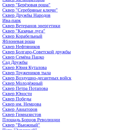
Сквер "Берёзовая роща"
Сквер "Серебряные ключи"
Сквер Дружбы Народов
Ива-парк
Сквер Ветеранов энергетики
Сквер "Казачьи луга"
Сквер Корабельный
Яблоневая роща
Сквер Нефтяников
Сквер Болгаро-Советской дружбы
Сквер Семёна Пацко
Сад Дружбы
Сквер Юрия Куталова
Сквер Тружеников тыла
Сквер Воздушно-десантных войск
Сквер Молодёжный
Сквер Петра Потапова
Сквер Юности
Сквер Победы
Сквер им. Немцова
Сквер Авиаторов
Сквер Гимназистов
Площадь Борцов Революции
Сквер "Вьюжный"