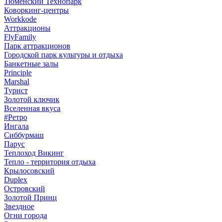
Тюменский Технопарк
Коворкинг-центры
Workkode
Аттракционы
FlyFamily
Парк аттракционов
Городской парк культуры и отдыха
Банкетные залы
Principle
Marshal
Турист
Золотой ключик
Вселенная вкуса
#Ретро
Ингала
Сиббурмаш
Парус
Теплоход Викинг
Тепло - территория отдыха
Крылосовский
Duplex
Островский
Золотой Принц
Звездное
Огни города