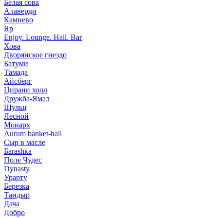
Белая сова
Алаверди
Камнево
Яр
Enjoy. Lounge. Hall. Bar
Хова
Дворянское гнездо
Батуми
Тамада
Айсберг
Цирани холл
Дружба-Ямал
Шульц
Лесной
Монарх
Aurum banket-hall
Сыр в масле
Баrаshка
Поле Чудес
Dynasty
Урарту
Березка
Тандыр
Дача
Добро