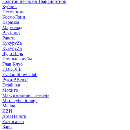
Золотой песок на Транспортной
Бублик
Песочница
КосмоЛэнд
Карамба
Мармелад
ВауЛэнд
Ракета
КукуруZа
КукуруZа
Чудо Парк
Ночные клубы
Глав Клуб
ЦОКОЛЬ
Evalon Show Club
Руки ВВерх!
Detali.bar
Мохито
Максимилианс Тюмень
Мята cyber lounge
Malina
ИZИ
Дом Печати
Zажигалка
Бары