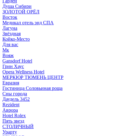
Гарден
Душа Сибири
ЗОЛОТОЙ ОРЁЛ
Восток
Медикал отель энд СПА
Лагуна
Звёздная
Койко-Место
Для вас
Мк
Вояж
Gansdorf Hotel
Грин Хаус
Opera Wellness Hotel
МЕРКЮР ТЮМЕНЬ ЦЕНТР
Евразия
Гостиница Соловьиная роща
Сны города
Даудель 3452
Rezident
Аврора
Hotel Rolex
Пять звезд
СТОЛИЧНЫЙ
Урарту