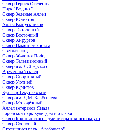
Сквер Героев Отечества
Парк "Водник"
Сквер Зеленые Аллеи
Сквер Юннатов
Аллея Выпускников
Сквер Тополиный
Сквер Восточный
Сквер Хирургов
Сквер Памяти чекистам
Светлая роща
Сквер 30-летия Победы
Сквер Телевизионный
Сквер им. Л. Згерского
Временный сквер
Сквер Спортивный
Сквер Уютный
Сквер Юристов
Бульвар Текутьевский
Сквер им. Д.М. Карбышева
Сквер Молодёжный
Аллея ветеранов Ямала
Городской парк культуры и отдыха
Сквер Калининского административного округа
Сквер Сосновый
Строящийся парк "Алебашево"