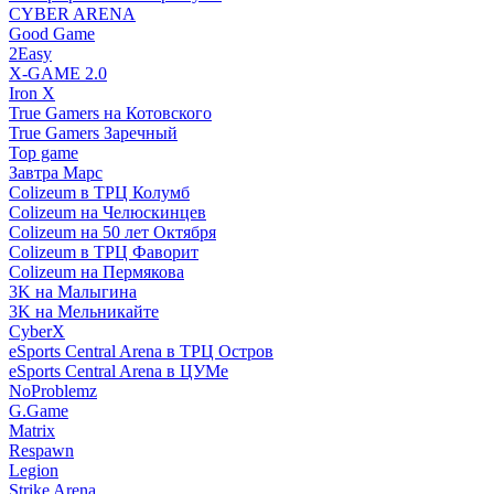
CYBER ARENA
Good Game
2Easy
X-GAME 2.0
Iron X
True Gamers на Котовского
True Gamers Заречный
Top game
Завтра Марс
Colizeum в ТРЦ Колумб
Colizeum на Челюскинцев
Colizeum на 50 лет Октября
Colizeum в ТРЦ Фаворит
Colizeum на Пермякова
3K на Малыгина
3K на Мельникайте
CyberX
eSports Central Arena в ТРЦ Остров
eSports Central Arena в ЦУМе
NoProblemz
G.Game
Matrix
Respawn
Legion
Strike Arena