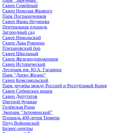
Парк "Заречный"
Сквер Семейный
Сквер Николая Жвавого
Парк Пограничников
Сквер Якова Неумоева
Центральная площадь
Загородный сад
Сквер Никольский
Сквер Льва Ровнина
Плехановский бор
Сквер Школьный
Сквер Железнодорожников
Сквер Исторический
Лесопарк им. Ю.А. Гагарина
Парк "Древо Жизни"
Сквер Комсомольский
Парк дружбы между Россией и Республикой Корея
Сквер Сибирских кошек
Сквер Депутатов
Цветной бульвар
Гилёвская Роща
Экопарк "Затюменский"
Площадь 400-летия Тюмени
Пруд Войновский
Бизнес-центры