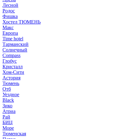
Лесной
Родос
Фишка
Хостел ТЮМЕНЬ
Макс
Европа
Time hotel
Тарманский
Солнечный
Compass
Глобус
Кристалл
Хом-Сити
Астория
Тюмень
Отб
Уездное
Black
Зико
Атриа
Рай
БИЦ
Море
Тюменская