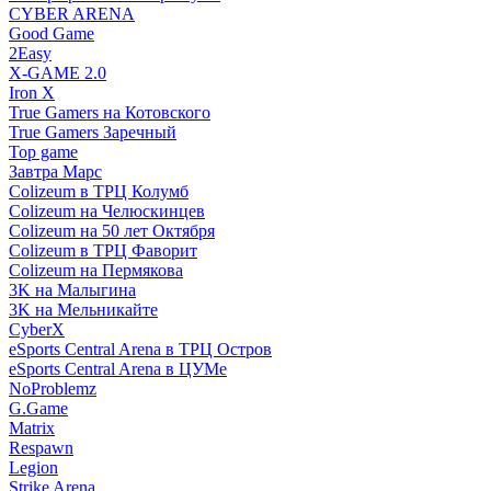
CYBER ARENA
Good Game
2Easy
X-GAME 2.0
Iron X
True Gamers на Котовского
True Gamers Заречный
Top game
Завтра Марс
Colizeum в ТРЦ Колумб
Colizeum на Челюскинцев
Colizeum на 50 лет Октября
Colizeum в ТРЦ Фаворит
Colizeum на Пермякова
3K на Малыгина
3K на Мельникайте
CyberX
eSports Central Arena в ТРЦ Остров
eSports Central Arena в ЦУМе
NoProblemz
G.Game
Matrix
Respawn
Legion
Strike Arena