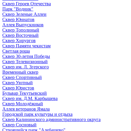
Сквер Героев Отечества
Парк "Водник"
Сквер Зеленые Аллеи
Сквер Юннатов
Аллея Выпускников
Сквер Тополиный
Сквер Восточный
Сквер Хирургов
Сквер Памяти чекистам
Светлая роща
Сквер 30-летия Победы
Сквер Телевизионный
Сквер им. Л. Згерского
Временный сквер
Сквер Спортивный
Сквер Уютный
Сквер Юристов
Бульвар Текутьевский
Сквер им. Д.М. Карбышева
Сквер Молодёжный
Аллея ветеранов Ямала
Городской парк культуры и отдыха
Сквер Калининского административного округа
Сквер Сосновый
Строящийся парк "Алебашево"