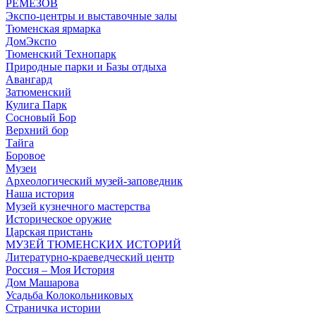
РЕМЕЗОВ
Экспо-центры и выставочные залы
Тюменская ярмарка
ДомЭкспо
Тюменский Технопарк
Природные парки и Базы отдыха
Авангард
Затюменский
Кулига Парк
Сосновый Бор
Верхний бор
Тайга
Боровое
Музеи
Археологический музей-заповедник
Наша история
Музей кузнечного мастерства
Историческое оружие
Царская пристань
МУЗЕЙ ТЮМЕНСКИХ ИСТОРИЙ
Литературно-краеведческий центр
Россия – Моя История
Дом Машарова
Усадьба Колокольниковых
Страничка истории