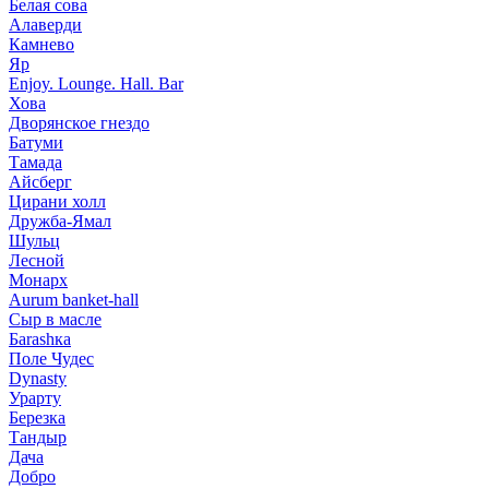
Белая сова
Алаверди
Камнево
Яр
Enjoy. Lounge. Hall. Bar
Хова
Дворянское гнездо
Батуми
Тамада
Айсберг
Цирани холл
Дружба-Ямал
Шульц
Лесной
Монарх
Aurum banket-hall
Сыр в масле
Баrаshка
Поле Чудес
Dynasty
Урарту
Березка
Тандыр
Дача
Добро