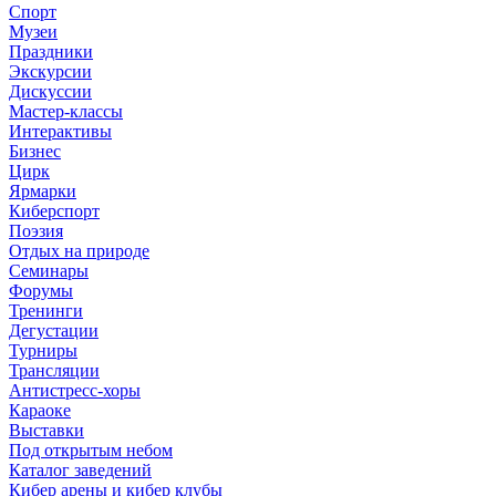
Спорт
Музеи
Праздники
Экскурсии
Дискуссии
Мастер-классы
Интерактивы
Бизнес
Цирк
Ярмарки
Киберспорт
Поэзия
Отдых на природе
Семинары
Форумы
Тренинги
Дегустации
Турниры
Трансляции
Антистресс-хоры
Караоке
Выставки
Под открытым небом
Каталог заведений
Кибер арены и кибер клубы