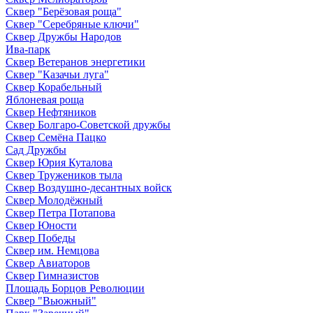
Сквер "Берёзовая роща"
Сквер "Серебряные ключи"
Сквер Дружбы Народов
Ива-парк
Сквер Ветеранов энергетики
Сквер "Казачьи луга"
Сквер Корабельный
Яблоневая роща
Сквер Нефтяников
Сквер Болгаро-Советской дружбы
Сквер Семёна Пацко
Сад Дружбы
Сквер Юрия Куталова
Сквер Тружеников тыла
Сквер Воздушно-десантных войск
Сквер Молодёжный
Сквер Петра Потапова
Сквер Юности
Сквер Победы
Сквер им. Немцова
Сквер Авиаторов
Сквер Гимназистов
Площадь Борцов Революции
Сквер "Вьюжный"