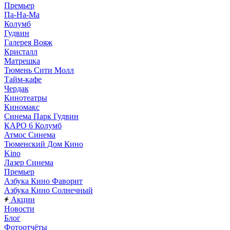
Премьер
Па-На-Ма
Колумб
Гудвин
Галерея Вояж
Кристалл
Матрешка
Тюмень Сити Молл
Тайм-кафе
Чердак
Кинотеатры
Киномакс
Синема Парк Гудвин
КАРО 6 Колумб
Атмос Синема
Тюменский Дом Кино
Kino
Лазер Синема
Премьер
Азбука Кино Фаворит
Азбука Кино Солнечный
Акции
Новости
Блог
Фотоотчёты