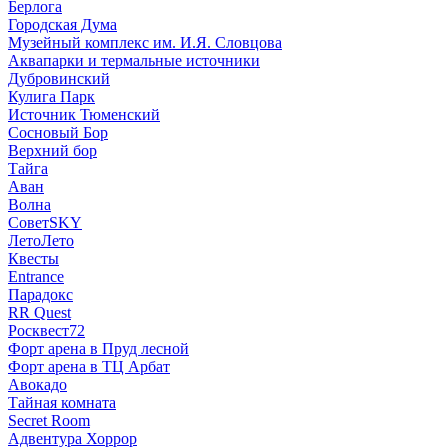
Берлога
Городская Дума
Музейный комплекс им. И.Я. Словцова
Аквапарки и термальные источники
Дубровинский
Кулига Парк
Источник Тюменский
Сосновый Бор
Верхний бор
Тайга
Аван
Волна
СоветSKY
ЛетоЛето
Квесты
Entrance
Парадокс
RR Quest
Росквест72
Форт арена в Пруд лесной
Форт арена в ТЦ Арбат
Авокадо
Тайная комната
Secret Room
Адвентура Хоррор