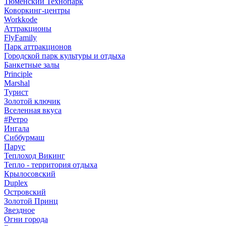
Тюменский Технопарк
Коворкинг-центры
Workkode
Аттракционы
FlyFamily
Парк аттракционов
Городской парк культуры и отдыха
Банкетные залы
Principle
Marshal
Турист
Золотой ключик
Вселенная вкуса
#Ретро
Ингала
Сиббурмаш
Парус
Теплоход Викинг
Тепло - территория отдыха
Крылосовский
Duplex
Островский
Золотой Принц
Звездное
Огни города