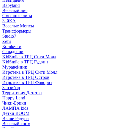
Невидалия
Babyland
Веселый лис
Смешные лица
ЗайКА
Веселые Мопсы
Трансформеры
Studio7
Zefir
Конфетти
Складыши
KidSmile в ТРЦ Сити Молл
KidSmile в ТРЦ Гудвин
Муравейник
Игротека в ТРЦ Сити Молл
Игротека в ТРЦ Остров
Игротека в ТРЦ Фаворит
Занзибар
Территория Детства
Happy Land
Чики-Брики
ЛАМПА kids
Детки BOOM
Выше Радуги
Веселый гном