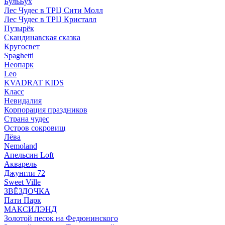
БульБух
Лес Чудес в ТРЦ Сити Молл
Лес Чудес в ТРЦ Кристалл
Пузырëк
Скандинавская сказка
Кругосвет
Spaghetti
Неопарк
Leo
KVADRAT KIDS
Класс
Невидалия
Корпорация праздников
Страна чудес
Остров сокровищ
Лёва
Nemoland
Апельсин Loft
Акварель
Джунгли 72
Sweet Ville
ЗВЁЗДОЧКА
Пати Парк
МАКСИЛЭНД
Золотой песок на Федюнинского