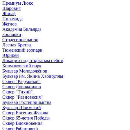
Премиум Люкс
Шаровня
Жираф
Пирамида
Жеглов
Академия Бильярда
Зоопарки
Страусиное ранчо
Лесная Братва
Тюменский зоопарк
Юрибей
Локации под открытым небом
Колмаковский парк
Бульвар Молодожёнов
Бульвар им. Якина Хабибуллы
Сквер "Радужный"
Сквер Дорожников
Сквер "Тихий"
Cквер "Равновесия"
Бульвар Гостеприимства
Бульвар Шаимский
Сквер Евгения Жукова
Сквер 65-летия Победы
Сквер Вдохновения
Сквер Рябиновый