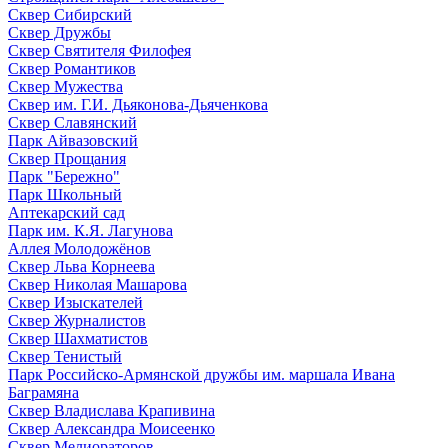
Сквер Сибирский
Сквер Дружбы
Сквер Святителя Филофея
Сквер Романтиков
Сквер Мужества
Сквер им. Г.И. Дьяконова-Дьяченкова
Сквер Славянский
Парк Айвазовский
Сквер Прощания
Парк "Бережно"
Парк Школьный
Аптекарский сад
Парк им. К.Я. Лагунова
Аллея Молодожёнов
Сквер Льва Корнеева
Сквер Николая Машарова
Сквер Изыскателей
Сквер Журналистов
Сквер Шахматистов
Сквер Тенистый
Парк Российско-Армянской дружбы им. маршала Ивана
Баграмяна
Сквер Владислава Крапивина
Сквер Александра Моисеенко
Сквер Мелиораторов