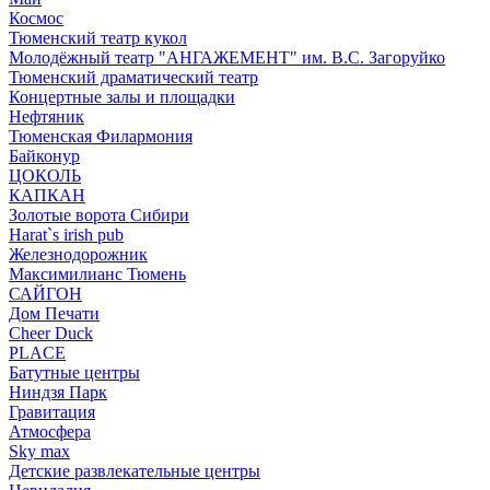
Космос
Тюменский театр кукол
Молодёжный театр "АНГАЖЕМЕНТ" им. В.С. Загоруйко
Тюменский драматический театр
Концертные залы и площадки
Нефтяник
Тюменская Филармония
Байконур
ЦОКОЛЬ
КАПКАН
Золотые ворота Сибири
Harat`s irish pub
Железнодорожник
Максимилианс Тюмень
САЙГОН
Дом Печати
Cheer Duck
PLACE
Батутные центры
Ниндзя Парк
Гравитация
Атмосфера
Sky max
Детские развлекательные центры