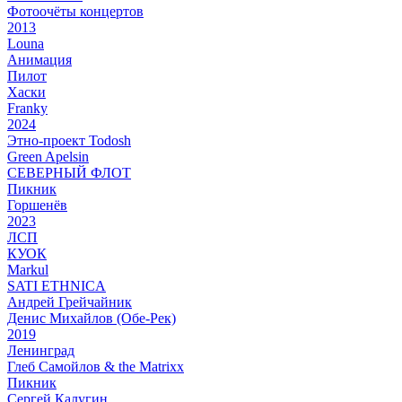
Фотоочёты концертов
2013
Louna
Анимация
Пилот
Хаски
Franky
2024
Этно-проект Todosh
Green Apelsin
СЕВЕРНЫЙ ФЛОТ
Пикник
Горшенёв
2023
ЛСП
КУОК
Markul
SATI ETHNICA
Андрей Грейчайник
Денис Михайлов (Обе-Рек)
2019
Ленинград
Глеб Самойлов & the Matrixx
Пикник
Сергей Калугин