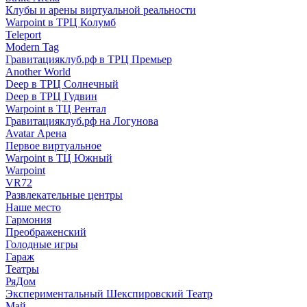
Клубы и арены виртуальной реальности
Warpoint в ТРЦ Колумб
Teleport
Modern Tag
Гравитацияклуб.рф в ТРЦ Премьер
Another World
Deep в ТРЦ Солнечный
Deep в ТРЦ Гудвин
Warpoint в ТЦ Рентал
Гравитацияклуб.рф на Логунова
Avatar Арена
Первое виртуальное
Warpoint в ТЦ Южный
Warpoint
VR72
Развлекательные центры
Наше место
Гармония
Преображенский
Голодные игры
Гараж
Театры
РяДом
Экспериментальный Шекспировский Театр
Май