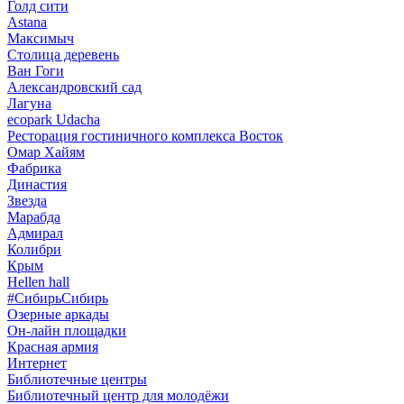
Голд сити
Astana
Максимыч
Столица деревень
Ван Гоги
Александровский сад
Лагуна
ecopark Udacha
Ресторация гостиничного комплекса Восток
Омар Хайям
Фабрика
Династия
Звезда
Марабда
Адмирал
Колибри
Крым
Hellen hall
#СибирьСибирь
Озерные аркады
Он-лайн площадки
Красная армия
Интернет
Библиотечные центры
Библиотечный центр для молодёжи