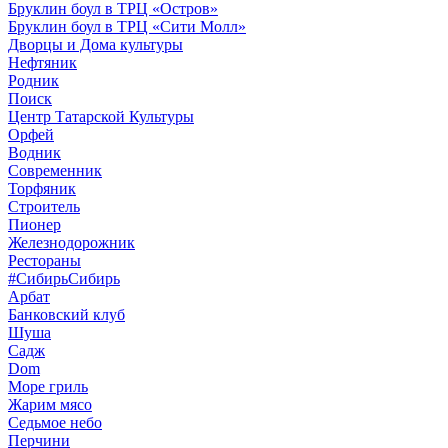
Бруклин боул в ТРЦ «Остров»
Бруклин боул в ТРЦ «Сити Молл»
Дворцы и Дома культуры
Нефтяник
Родник
Поиск
Центр Татарской Культуры
Орфей
Водник
Современник
Торфяник
Строитель
Пионер
Железнодорожник
Рестораны
#СибирьСибирь
Арбат
Банковский клуб
Шуша
Садж
Dom
Море гриль
Жарим мясо
Седьмое небо
Перчини