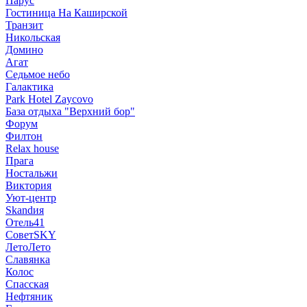
Парус
Гостиница На Каширской
Транзит
Никольская
Домино
Агат
Седьмое небо
Галактика
Park Hotel Zaycovo
База отдыха "Верхний бор"
Форум
Филтон
Relax house
Прага
Ностальжи
Виктория
Уют-центр
Skandия
Отель41
СоветSKY
ЛетоЛето
Славянка
Колос
Спасская
Нефтяник