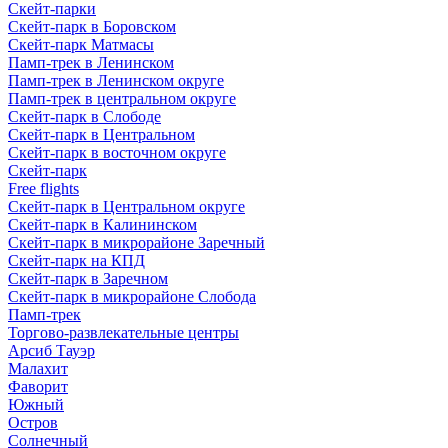
Скейт-парки
Скейт-парк в Боровском
Скейт-парк Матмасы
Памп-трек в Ленинском
Памп-трек в Ленинском округе
Памп-трек в центральном округе
Скейт-парк в Слободе
Скейт-парк в Центральном
Скейт-парк в восточном округе
Скейт-парк
Free flights
Скейт-парк в Центральном округе
Скейт-парк в Калининском
Скейт-парк в микрорайоне Заречный
Скейт-парк на КПД
Скейт-парк в Заречном
Скейт-парк в микрорайоне Слобода
Памп-трек
Торгово-развлекательные центры
Арсиб Тауэр
Малахит
Фаворит
Южный
Остров
Солнечный