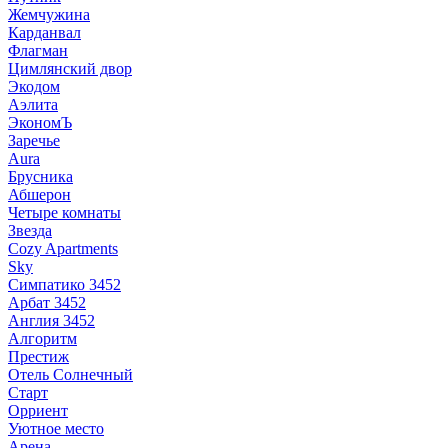
Жемчужина
Карданвал
Флагман
Цимлянский двор
Экодом
Аэлита
ЭкономЪ
Заречье
Aura
Брусника
Абшерон
Четыре комнаты
Звезда
Cozy Apartments
Sky
Симпатико 3452
Арбат 3452
Англия 3452
Алгоритм
Престиж
Отель Солнечный
Старт
Орриент
Уютное место
Арена