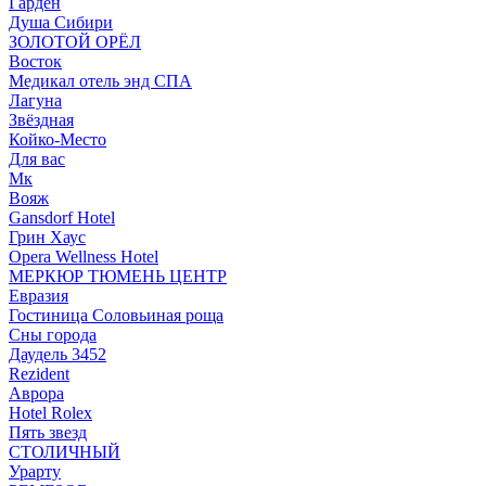
Гарден
Душа Сибири
ЗОЛОТОЙ ОРЁЛ
Восток
Медикал отель энд СПА
Лагуна
Звёздная
Койко-Место
Для вас
Мк
Вояж
Gansdorf Hotel
Грин Хаус
Opera Wellness Hotel
МЕРКЮР ТЮМЕНЬ ЦЕНТР
Евразия
Гостиница Соловьиная роща
Сны города
Даудель 3452
Rezident
Аврора
Hotel Rolex
Пять звезд
СТОЛИЧНЫЙ
Урарту