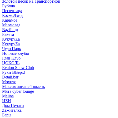
Золотой песок на Транспортной
Бублик
Песочница
КосмоЛэнд
Карамба
Мармелад
ВауЛэнд
Ракета
КукуруZа
КукуруZа
Чудо Парк
Ночные клубы
Глав Клуб
ЦОКОЛЬ
Evalon Show Club
Руки ВВерх!
Detali.bar
Мохито
Максимилианс Тюмень
Мята cyber lounge
Malina
ИZИ
Дом Печати
Zажигалка
Бары