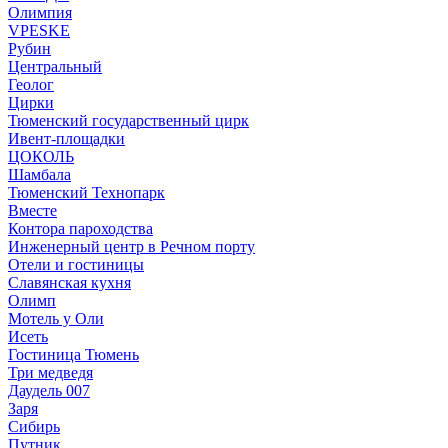
Олимпия
VPESKE
Рубин
Центральный
Геолог
Цирки
Тюменский государственный цирк
Ивент-площадки
ЦОКОЛЬ
Шамбала
Тюменский Технопарк
Вместе
Контора пароходства
Инженерный центр в Речном порту
Отели и гостиницы
Славянская кухня
Олимп
Мотель у Оли
Исеть
Гостиница Тюмень
Три медведя
Даудель 007
Заря
Сибирь
Путник