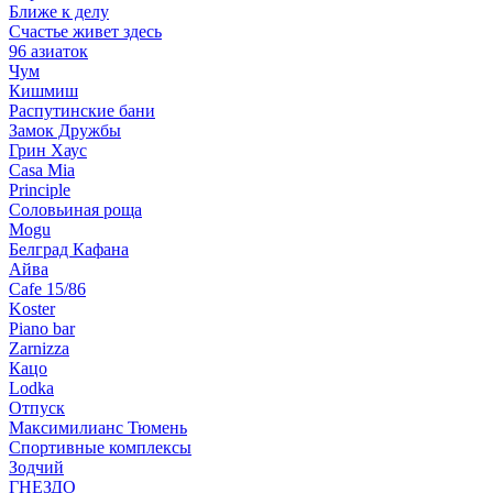
Ближе к делу
Счастье живет здесь
96 азиаток
Чум
Кишмиш
Распутинские бани
Замок Дружбы
Грин Хаус
Casa Mia
Principle
Соловьиная роща
Mogu
Белград Кафана
Айва
Cafe 15/86
Koster
Piano bar
Zarnizza
Кацо
Lodka
Отпуск
Максимилианс Тюмень
Спортивные комплексы
Зодчий
ГНЕЗДО