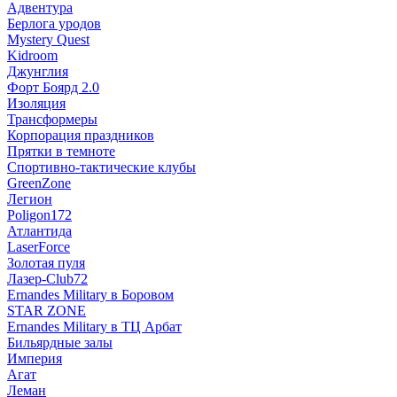
Адвентура
Берлога уродов
Mystery Quest
Kidroom
Джунглия
Форт Боярд 2.0
Изоляция
Трансформеры
Корпорация праздников
Прятки в темноте
Спортивно-тактические клубы
GreenZone
Легион
Poligon172
Атлантида
LaserForce
Золотая пуля
Лазер-Club72
Ernandes Military в Боровом
STAR ZONE
Ernandes Military в ТЦ Арбат
Бильярдные залы
Империя
Агат
Леман