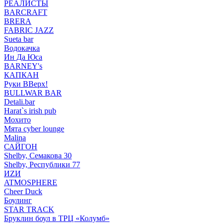
РЕАЛИСТЫ
BARCRAFT
BRERA
FABRIC JAZZ
Sueta bar
Водокачка
Ин Да Юса
BARNEY's
КАПКАН
Руки ВВерх!
BULLWAR BAR
Detali.bar
Harat`s irish pub
Мохито
Мята cyber lounge
Malina
САЙГОН
Shelby, Семакова 30
Shelby, Республики 77
ИZИ
ATMOSPHERE
Cheer Duck
Боулинг
STAR TRACK
Бруклин боул в ТРЦ «Колумб»