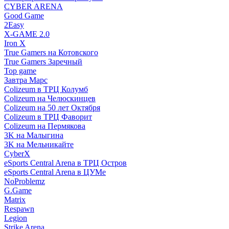
CYBER ARENA
Good Game
2Easy
X-GAME 2.0
Iron X
True Gamers на Котовского
True Gamers Заречный
Top game
Завтра Марс
Colizeum в ТРЦ Колумб
Colizeum на Челюскинцев
Colizeum на 50 лет Октября
Colizeum в ТРЦ Фаворит
Colizeum на Пермякова
3K на Малыгина
3K на Мельникайте
CyberX
eSports Central Arena в ТРЦ Остров
eSports Central Arena в ЦУМе
NoProblemz
G.Game
Matrix
Respawn
Legion
Strike Arena