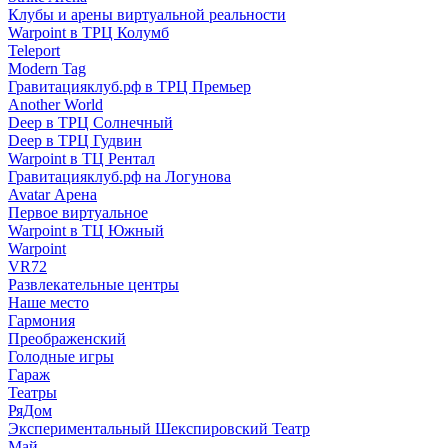
Клубы и арены виртуальной реальности
Warpoint в ТРЦ Колумб
Teleport
Modern Tag
Гравитацияклуб.рф в ТРЦ Премьер
Another World
Deep в ТРЦ Солнечный
Deep в ТРЦ Гудвин
Warpoint в ТЦ Рентал
Гравитацияклуб.рф на Логунова
Avatar Арена
Первое виртуальное
Warpoint в ТЦ Южный
Warpoint
VR72
Развлекательные центры
Наше место
Гармония
Преображенский
Голодные игры
Гараж
Театры
РяДом
Экспериментальный Шекспировский Театр
Май