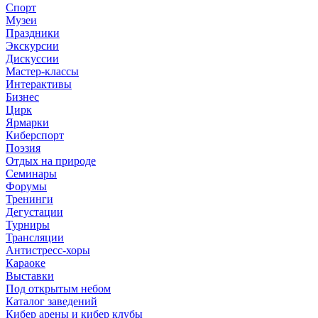
Спорт
Музеи
Праздники
Экскурсии
Дискуссии
Мастер-классы
Интерактивы
Бизнес
Цирк
Ярмарки
Киберспорт
Поэзия
Отдых на природе
Семинары
Форумы
Тренинги
Дегустации
Турниры
Трансляции
Антистресс-хоры
Караоке
Выставки
Под открытым небом
Каталог заведений
Кибер арены и кибер клубы