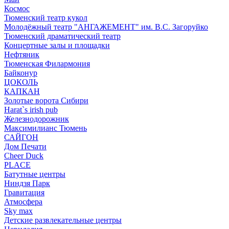
Космос
Тюменский театр кукол
Молодёжный театр "АНГАЖЕМЕНТ" им. В.С. Загоруйко
Тюменский драматический театр
Концертные залы и площадки
Нефтяник
Тюменская Филармония
Байконур
ЦОКОЛЬ
КАПКАН
Золотые ворота Сибири
Harat`s irish pub
Железнодорожник
Максимилианс Тюмень
САЙГОН
Дом Печати
Cheer Duck
PLACE
Батутные центры
Ниндзя Парк
Гравитация
Атмосфера
Sky max
Детские развлекательные центры