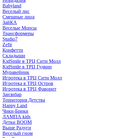
Невидалия
Babyland
Веселый лис
Смешные лица
ЗайКА
Веселые Мопсы
Трансформеры
Studio7
Zefir
Конфетти
Складыши
KidSmile в ТРЦ Сити Молл
KidSmile в ТРЦ Гудвин
Муравейник
Игротека в ТРЦ Сити Молл
Игротека в ТРЦ Остров
Игротека в ТРЦ Фаворит
Занзибар
Территория Детства
Happy Land
Чики-Брики
ЛАМПА kids
Детки BOOM
Выше Радуги
Веселый гном