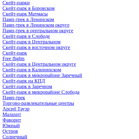
Скейт-парки
Скейт-парк в Боровском
Скейт-парк Матмасы
Памп-трек в Ленинском
Памп-трек в Ленинском округе
Памп-трек в центральном округе
Скейт-парк в Слободе
Скейт-парк в Центральном
Скейт-парк в восточном округе
Скейт-парк
Free flights
Скейт-парк в Центральном округе
Скейт-парк в Калининском
Скейт-парк в микрорайоне Заречный
Скейт-парк на КПД
Скейт-парк в Заречном
Скейт-парк в микрорайоне Слобода
Памп-трек
Торгово-развлекательные центры
Арсиб Тауэр
Малахит
Фаворит
Южный
Остров
Солнечный