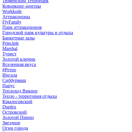
Тюменский Технопарк
Коворкинг-центры
Workkode
Аттракционы
FlyFamily
Парк аттракционов
Городской парк культуры и отдыха
Банкетные залы
Principle
Marshal
Турист
Золотой ключик
Вселенная вкуса
#Ретро
Ингала
Сиббурмаш
Парус
Теплоход Викинг
Тепло - территория отдыха
Крылосовский
Duplex
Островский
Золотой Принц
Звездное
Огни города