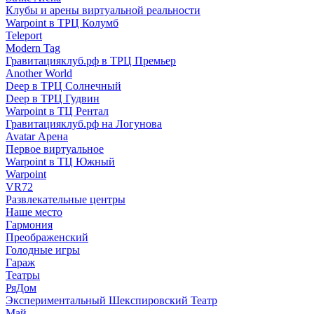
Клубы и арены виртуальной реальности
Warpoint в ТРЦ Колумб
Teleport
Modern Tag
Гравитацияклуб.рф в ТРЦ Премьер
Another World
Deep в ТРЦ Солнечный
Deep в ТРЦ Гудвин
Warpoint в ТЦ Рентал
Гравитацияклуб.рф на Логунова
Avatar Арена
Первое виртуальное
Warpoint в ТЦ Южный
Warpoint
VR72
Развлекательные центры
Наше место
Гармония
Преображенский
Голодные игры
Гараж
Театры
РяДом
Экспериментальный Шекспировский Театр
Май