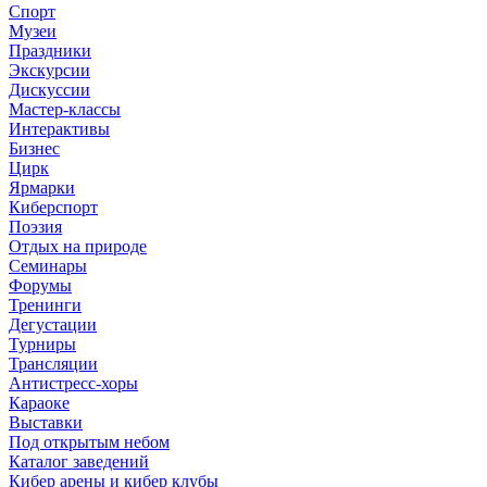
Спорт
Музеи
Праздники
Экскурсии
Дискуссии
Мастер-классы
Интерактивы
Бизнес
Цирк
Ярмарки
Киберспорт
Поэзия
Отдых на природе
Семинары
Форумы
Тренинги
Дегустации
Турниры
Трансляции
Антистресс-хоры
Караоке
Выставки
Под открытым небом
Каталог заведений
Кибер арены и кибер клубы