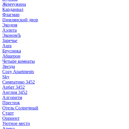
Жемчужина
Карданвал
Флагман
Цимлянский двор
Экодом
Аэлита
ЭкономЪ
Заречье
Aura
Брусника
Абшерон
Четыре комнаты
Звезда
Cozy Apartments
Sky
Симпатико 3452
Арбат 3452
Англия 3452
Алгоритм
Престиж
Отель Солнечный
Старт
Орриент
Уютное место
Арена