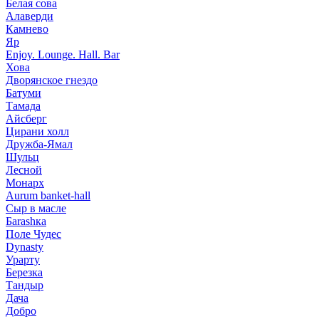
Белая сова
Алаверди
Камнево
Яр
Enjoy. Lounge. Hall. Bar
Хова
Дворянское гнездо
Батуми
Тамада
Айсберг
Цирани холл
Дружба-Ямал
Шульц
Лесной
Монарх
Aurum banket-hall
Сыр в масле
Баrаshка
Поле Чудес
Dynasty
Урарту
Березка
Тандыр
Дача
Добро