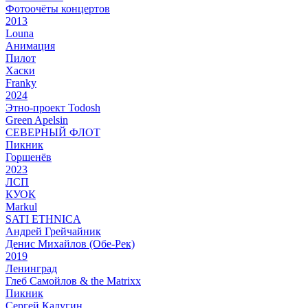
Фотоочёты концертов
2013
Louna
Анимация
Пилот
Хаски
Franky
2024
Этно-проект Todosh
Green Apelsin
СЕВЕРНЫЙ ФЛОТ
Пикник
Горшенёв
2023
ЛСП
КУОК
Markul
SATI ETHNICA
Андрей Грейчайник
Денис Михайлов (Обе-Рек)
2019
Ленинград
Глеб Самойлов & the Matrixx
Пикник
Сергей Калугин