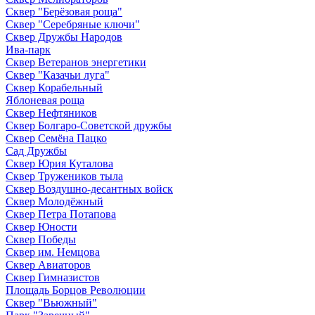
Сквер "Берёзовая роща"
Сквер "Серебряные ключи"
Сквер Дружбы Народов
Ива-парк
Сквер Ветеранов энергетики
Сквер "Казачьи луга"
Сквер Корабельный
Яблоневая роща
Сквер Нефтяников
Сквер Болгаро-Советской дружбы
Сквер Семёна Пацко
Сад Дружбы
Сквер Юрия Куталова
Сквер Тружеников тыла
Сквер Воздушно-десантных войск
Сквер Молодёжный
Сквер Петра Потапова
Сквер Юности
Сквер Победы
Сквер им. Немцова
Сквер Авиаторов
Сквер Гимназистов
Площадь Борцов Революции
Сквер "Вьюжный"