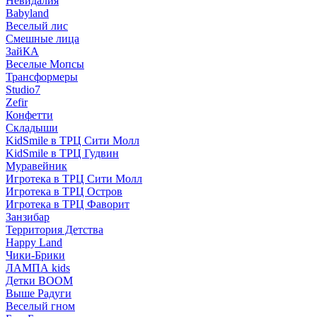
Невидалия
Babyland
Веселый лис
Смешные лица
ЗайКА
Веселые Мопсы
Трансформеры
Studio7
Zefir
Конфетти
Складыши
KidSmile в ТРЦ Сити Молл
KidSmile в ТРЦ Гудвин
Муравейник
Игротека в ТРЦ Сити Молл
Игротека в ТРЦ Остров
Игротека в ТРЦ Фаворит
Занзибар
Территория Детства
Happy Land
Чики-Брики
ЛАМПА kids
Детки BOOM
Выше Радуги
Веселый гном