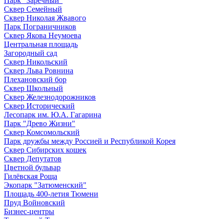
Парк "Заречный"
Сквер Семейный
Сквер Николая Жвавого
Парк Пограничников
Сквер Якова Неумоева
Центральная площадь
Загородный сад
Сквер Никольский
Сквер Льва Ровнина
Плехановский бор
Сквер Школьный
Сквер Железнодорожников
Сквер Исторический
Лесопарк им. Ю.А. Гагарина
Парк "Древо Жизни"
Сквер Комсомольский
Парк дружбы между Россией и Республикой Корея
Сквер Сибирских кошек
Сквер Депутатов
Цветной бульвар
Гилёвская Роща
Экопарк "Затюменский"
Площадь 400-летия Тюмени
Пруд Войновский
Бизнес-центры