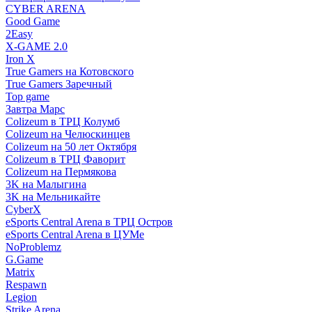
CYBER ARENA
Good Game
2Easy
X-GAME 2.0
Iron X
True Gamers на Котовского
True Gamers Заречный
Top game
Завтра Марс
Colizeum в ТРЦ Колумб
Colizeum на Челюскинцев
Colizeum на 50 лет Октября
Colizeum в ТРЦ Фаворит
Colizeum на Пермякова
3K на Малыгина
3K на Мельникайте
CyberX
eSports Central Arena в ТРЦ Остров
eSports Central Arena в ЦУМе
NoProblemz
G.Game
Matrix
Respawn
Legion
Strike Arena