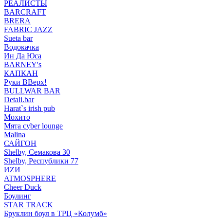
РЕАЛИСТЫ
BARCRAFT
BRERA
FABRIC JAZZ
Sueta bar
Водокачка
Ин Да Юса
BARNEY's
КАПКАН
Руки ВВерх!
BULLWAR BAR
Detali.bar
Harat`s irish pub
Мохито
Мята cyber lounge
Malina
САЙГОН
Shelby, Семакова 30
Shelby, Республики 77
ИZИ
ATMOSPHERE
Cheer Duck
Боулинг
STAR TRACK
Бруклин боул в ТРЦ «Колумб»