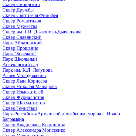
Сквер Сибирский
Сквер Дружбы
Сквер Святителя Филофея
Сквер Романтиков
Сквер Мужества
Сквер им. Г.И. Дьяконова-Дьяченкова
Сквер Славянский
Парк Айвазовский
Сквер Прощания
Парк "Бережно"
Парк Школьный
Аптекарский сад
Парк им. К.Я. Лагунова
Аллея Молодожёнов
Сквер Льва Корнеева
Сквер Николая Машарова
Сквер Изыскателей
Сквер Журналистов
Сквер Шахматистов
Сквер Тенистый
Парк Российско-Армянской дружбы им. маршала Ивана
Баграмяна
Сквер Владислава Крапивина
Сквер Александра Моисеенко
Сквер Мелиораторов