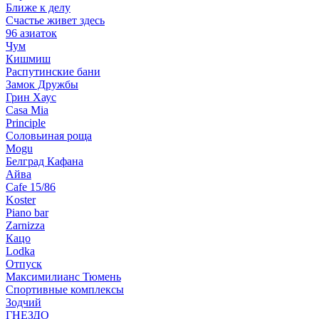
Ближе к делу
Счастье живет здесь
96 азиаток
Чум
Кишмиш
Распутинские бани
Замок Дружбы
Грин Хаус
Casa Mia
Principle
Соловьиная роща
Mogu
Белград Кафана
Айва
Cafe 15/86
Koster
Piano bar
Zarnizza
Кацо
Lodka
Отпуск
Максимилианс Тюмень
Спортивные комплексы
Зодчий
ГНЕЗДО