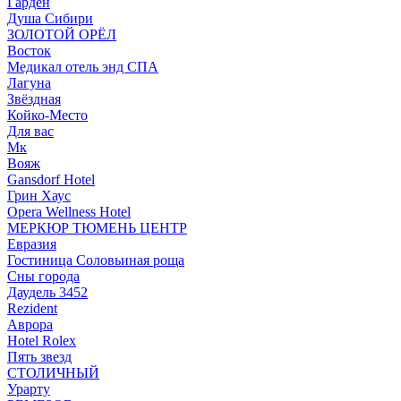
Гарден
Душа Сибири
ЗОЛОТОЙ ОРЁЛ
Восток
Медикал отель энд СПА
Лагуна
Звёздная
Койко-Место
Для вас
Мк
Вояж
Gansdorf Hotel
Грин Хаус
Opera Wellness Hotel
МЕРКЮР ТЮМЕНЬ ЦЕНТР
Евразия
Гостиница Соловьиная роща
Сны города
Даудель 3452
Rezident
Аврора
Hotel Rolex
Пять звезд
СТОЛИЧНЫЙ
Урарту