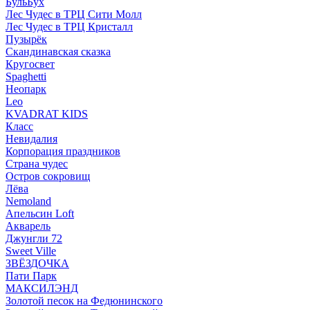
БульБух
Лес Чудес в ТРЦ Сити Молл
Лес Чудес в ТРЦ Кристалл
Пузырëк
Скандинавская сказка
Кругосвет
Spaghetti
Неопарк
Leo
KVADRAT KIDS
Класс
Невидалия
Корпорация праздников
Страна чудес
Остров сокровищ
Лёва
Nemoland
Апельсин Loft
Акварель
Джунгли 72
Sweet Ville
ЗВЁЗДОЧКА
Пати Парк
МАКСИЛЭНД
Золотой песок на Федюнинского