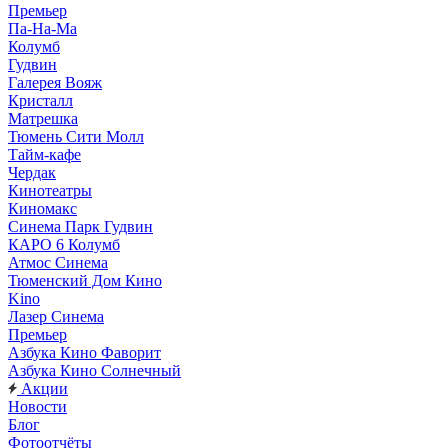
Премьер
Па-На-Ма
Колумб
Гудвин
Галерея Вояж
Кристалл
Матрешка
Тюмень Сити Молл
Тайм-кафе
Чердак
Кинотеатры
Киномакс
Синема Парк Гудвин
КАРО 6 Колумб
Атмос Синема
Тюменский Дом Кино
Kino
Лазер Синема
Премьер
Азбука Кино Фаворит
Азбука Кино Солнечный
Акции
Новости
Блог
Фотоотчёты