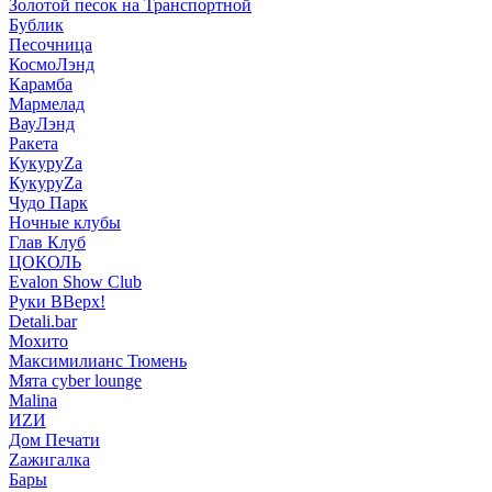
Золотой песок на Транспортной
Бублик
Песочница
КосмоЛэнд
Карамба
Мармелад
ВауЛэнд
Ракета
КукуруZа
КукуруZа
Чудо Парк
Ночные клубы
Глав Клуб
ЦОКОЛЬ
Evalon Show Club
Руки ВВерх!
Detali.bar
Мохито
Максимилианс Тюмень
Мята cyber lounge
Malina
ИZИ
Дом Печати
Zажигалка
Бары