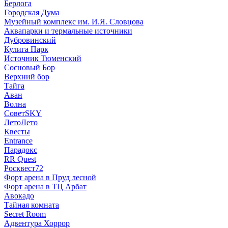
Берлога
Городская Дума
Музейный комплекс им. И.Я. Словцова
Аквапарки и термальные источники
Дубровинский
Кулига Парк
Источник Тюменский
Сосновый Бор
Верхний бор
Тайга
Аван
Волна
СоветSKY
ЛетоЛето
Квесты
Entrance
Парадокс
RR Quest
Росквест72
Форт арена в Пруд лесной
Форт арена в ТЦ Арбат
Авокадо
Тайная комната
Secret Room
Адвентура Хоррор