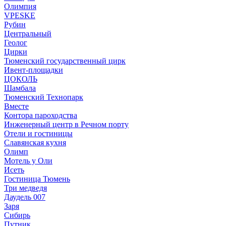
Олимпия
VPESKE
Рубин
Центральный
Геолог
Цирки
Тюменский государственный цирк
Ивент-площадки
ЦОКОЛЬ
Шамбала
Тюменский Технопарк
Вместе
Контора пароходства
Инженерный центр в Речном порту
Отели и гостиницы
Славянская кухня
Олимп
Мотель у Оли
Исеть
Гостиница Тюмень
Три медведя
Даудель 007
Заря
Сибирь
Путник