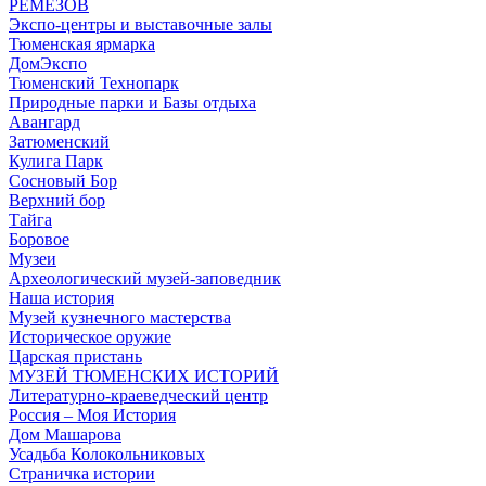
РЕМЕЗОВ
Экспо-центры и выставочные залы
Тюменская ярмарка
ДомЭкспо
Тюменский Технопарк
Природные парки и Базы отдыха
Авангард
Затюменский
Кулига Парк
Сосновый Бор
Верхний бор
Тайга
Боровое
Музеи
Археологический музей-заповедник
Наша история
Музей кузнечного мастерства
Историческое оружие
Царская пристань
МУЗЕЙ ТЮМЕНСКИХ ИСТОРИЙ
Литературно-краеведческий центр
Россия – Моя История
Дом Машарова
Усадьба Колокольниковых
Страничка истории