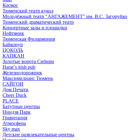
Космос
Тюменский театр кукол
Молодёжный театр "АНГАЖЕМЕНТ" им. В.С. Загоруйко
Тюменский драматический театр
Концертные залы и площадки
Нефтяник
Тюменская Филармония
Байконур
ЦОКОЛЬ
КАПКАН
Золотые ворота Сибири
Harat`s irish pub
Железнодорожник
Максимилианс Тюмень
САЙГОН
Дом Печати
Cheer Duck
PLACE
Батутные центры
Ниндзя Парк
Гравитация
Атмосфера
Sky max
Детские развлекательные центры