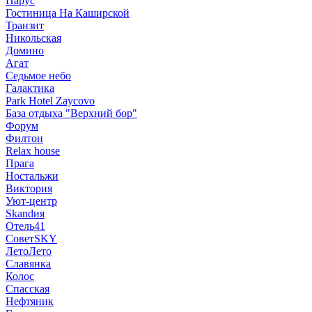
Парус
Гостиница На Каширской
Транзит
Никольская
Домино
Агат
Седьмое небо
Галактика
Park Hotel Zaycovo
База отдыха "Верхний бор"
Форум
Филтон
Relax house
Прага
Ностальжи
Виктория
Уют-центр
Skandия
Отель41
СоветSKY
ЛетоЛето
Славянка
Колос
Спасская
Нефтяник