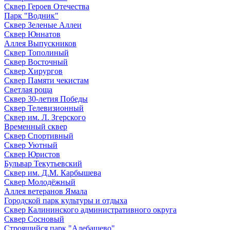
Сквер Героев Отечества
Парк "Водник"
Сквер Зеленые Аллеи
Сквер Юннатов
Аллея Выпускников
Сквер Тополиный
Сквер Восточный
Сквер Хирургов
Сквер Памяти чекистам
Светлая роща
Сквер 30-летия Победы
Сквер Телевизионный
Сквер им. Л. Згерского
Временный сквер
Сквер Спортивный
Сквер Уютный
Сквер Юристов
Бульвар Текутьевский
Сквер им. Д.М. Карбышева
Сквер Молодёжный
Аллея ветеранов Ямала
Городской парк культуры и отдыха
Сквер Калининского административного округа
Сквер Сосновый
Строящийся парк "Алебашево"