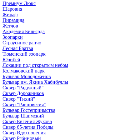
Премиум Люкс
Шаровня
Жираф
Пирамида
Жеглов
Академия Бильярда
Зоопарки
Страусиное ранчо
Лесная Братва
Тюменский зоопарк
Юрибей
Локации под открытым небом
Колмаковский парк
Бульвар Молодожёнов
Бульвар им. Якина Хабибуллы
Сквер "Радужный"
Сквер Дорожников
Сквер "Тихий"
Cквер "Равновесия"
Бульвар Гостеприимства
Бульвар Шаимский
Сквер Евгения Жукова
Сквер 65-летия Победы
Сквер Вдохновения
Сквер Рябиновый