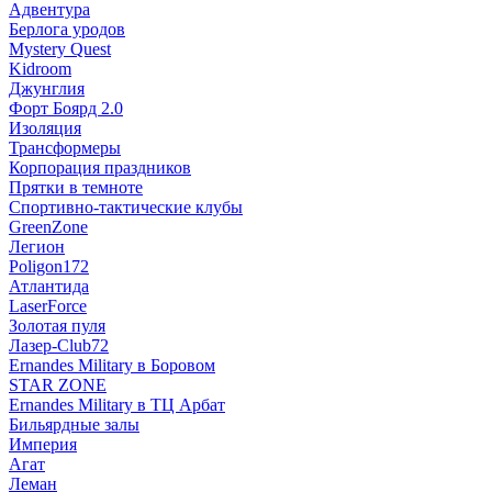
Адвентура
Берлога уродов
Mystery Quest
Kidroom
Джунглия
Форт Боярд 2.0
Изоляция
Трансформеры
Корпорация праздников
Прятки в темноте
Спортивно-тактические клубы
GreenZone
Легион
Poligon172
Атлантида
LaserForce
Золотая пуля
Лазер-Club72
Ernandes Military в Боровом
STAR ZONE
Ernandes Military в ТЦ Арбат
Бильярдные залы
Империя
Агат
Леман