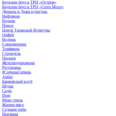
Бруклин боул в ТРЦ «Остров»
Бруклин боул в ТРЦ «Сити Молл»
Дворцы и Дома культуры
Нефтяник
Родник
Поиск
Центр Татарской Культуры
Орфей
Водник
Современник
Торфяник
Строитель
Пионер
Железнодорожник
Рестораны
#СибирьСибирь
Арбат
Банковский клуб
Шуша
Садж
Dom
Море гриль
Жарим мясо
Седьмое небо
Перчини