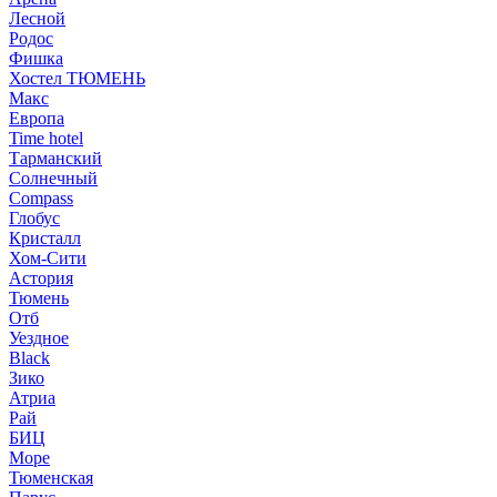
Лесной
Родос
Фишка
Хостел ТЮМЕНЬ
Макс
Европа
Time hotel
Тарманский
Солнечный
Compass
Глобус
Кристалл
Хом-Сити
Астория
Тюмень
Отб
Уездное
Black
Зико
Атриа
Рай
БИЦ
Море
Тюменская