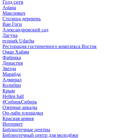
Голд сити
Astana
Максимыч
Столица деревень
Ван Гоги
Александровский сад
Лагуна
ecopark Udacha
Ресторация гостиничного комплекса Восток
Омар Хайям
Фабрика
Династия
Звезда
Марабда
Адмирал
Колибри
Крым
Hellen hall
#СибирьСибирь
Озерные аркады
Он-лайн площадки
Красная армия
Интернет
Библиотечные центры
Библиотечный центр для молодёжи