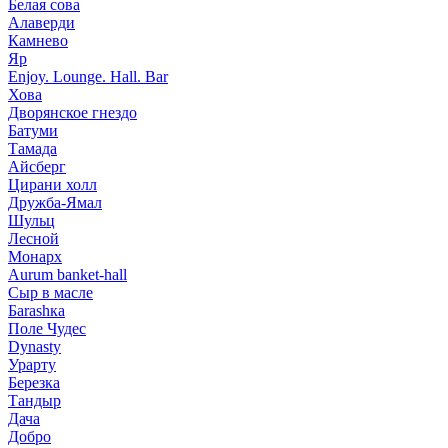
Белая сова
Алаверди
Камнево
Яр
Enjoy. Lounge. Hall. Bar
Хова
Дворянское гнездо
Батуми
Тамада
Айсберг
Цирани холл
Дружба-Ямал
Шульц
Лесной
Монарх
Aurum banket-hall
Сыр в масле
Баrаshка
Поле Чудес
Dynasty
Урарту
Березка
Тандыр
Дача
Добро