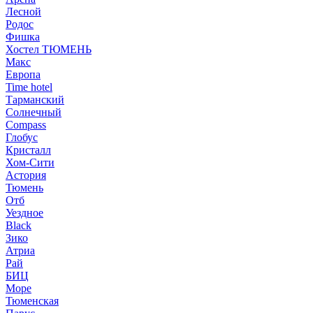
Лесной
Родос
Фишка
Хостел ТЮМЕНЬ
Макс
Европа
Time hotel
Тарманский
Солнечный
Compass
Глобус
Кристалл
Хом-Сити
Астория
Тюмень
Отб
Уездное
Black
Зико
Атриа
Рай
БИЦ
Море
Тюменская