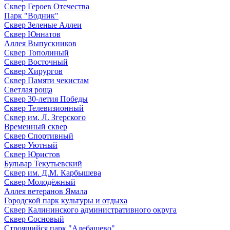
Сквер Героев Отечества
Парк "Водник"
Сквер Зеленые Аллеи
Сквер Юннатов
Аллея Выпускников
Сквер Тополиный
Сквер Восточный
Сквер Хирургов
Сквер Памяти чекистам
Светлая роща
Сквер 30-летия Победы
Сквер Телевизионный
Сквер им. Л. Згерского
Временный сквер
Сквер Спортивный
Сквер Уютный
Сквер Юристов
Бульвар Текутьевский
Сквер им. Д.М. Карбышева
Сквер Молодёжный
Аллея ветеранов Ямала
Городской парк культуры и отдыха
Сквер Калининского административного округа
Сквер Сосновый
Строящийся парк "Алебашево"