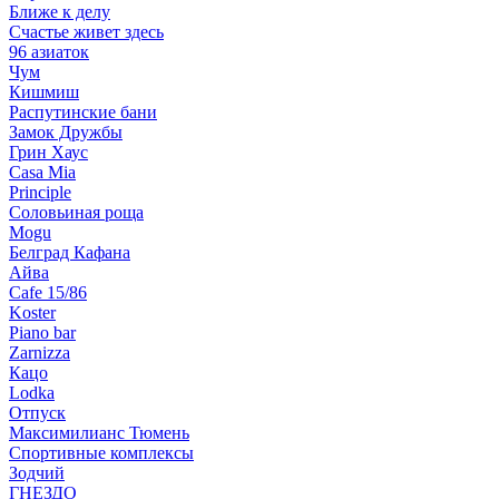
Ближе к делу
Счастье живет здесь
96 азиаток
Чум
Кишмиш
Распутинские бани
Замок Дружбы
Грин Хаус
Casa Mia
Principle
Соловьиная роща
Mogu
Белград Кафана
Айва
Cafe 15/86
Koster
Piano bar
Zarnizza
Кацо
Lodka
Отпуск
Максимилианс Тюмень
Спортивные комплексы
Зодчий
ГНЕЗДО