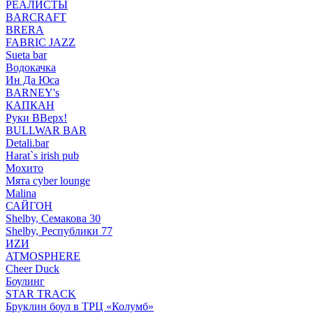
РЕАЛИСТЫ
BARCRAFT
BRERA
FABRIC JAZZ
Sueta bar
Водокачка
Ин Да Юса
BARNEY's
КАПКАН
Руки ВВерх!
BULLWAR BAR
Detali.bar
Harat`s irish pub
Мохито
Мята cyber lounge
Malina
САЙГОН
Shelby, Семакова 30
Shelby, Республики 77
ИZИ
ATMOSPHERE
Cheer Duck
Боулинг
STAR TRACK
Бруклин боул в ТРЦ «Колумб»