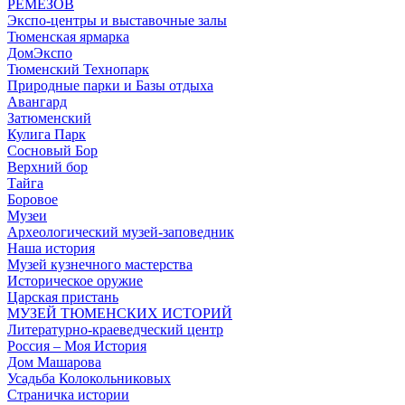
РЕМЕЗОВ
Экспо-центры и выставочные залы
Тюменская ярмарка
ДомЭкспо
Тюменский Технопарк
Природные парки и Базы отдыха
Авангард
Затюменский
Кулига Парк
Сосновый Бор
Верхний бор
Тайга
Боровое
Музеи
Археологический музей-заповедник
Наша история
Музей кузнечного мастерства
Историческое оружие
Царская пристань
МУЗЕЙ ТЮМЕНСКИХ ИСТОРИЙ
Литературно-краеведческий центр
Россия – Моя История
Дом Машарова
Усадьба Колокольниковых
Страничка истории