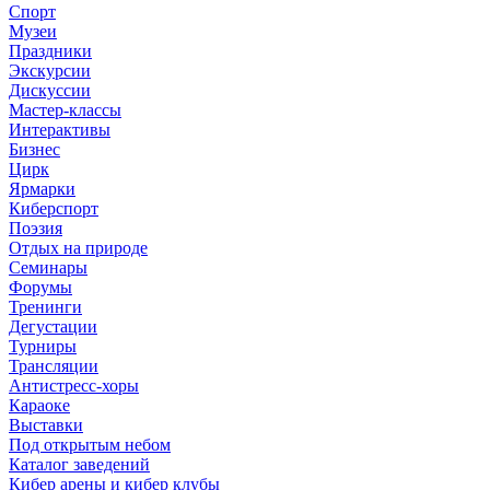
Спорт
Музеи
Праздники
Экскурсии
Дискуссии
Мастер-классы
Интерактивы
Бизнес
Цирк
Ярмарки
Киберспорт
Поэзия
Отдых на природе
Семинары
Форумы
Тренинги
Дегустации
Турниры
Трансляции
Антистресс-хоры
Караоке
Выставки
Под открытым небом
Каталог заведений
Кибер арены и кибер клубы