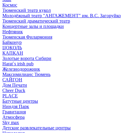
Космос
Тюменский театр кукол
Молодёжный театр "АНГАЖЕМЕНТ" им. В.С. Загоруйко
Тюменский драматический театр
Концертные залы и площадки
Нефтяник
Тюменская Филармония
Байконур
ЦОКОЛЬ
КАПКАН
Золотые ворота Сибири
Harat`s irish pub
Железнодорожник
Максимилианс Тюмень
САЙГОН
Дом Печати
Cheer Duck
PLACE
Батутные центры
Ниндзя Парк
Гравитация
Атмосфера
Sky max
Детские развлекательные центры