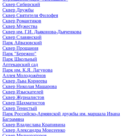
Сквер Сибирский
Сквер Дружбы
Сквер Святителя Филофея
Сквер Романтиков
Сквер Мужества
Сквер им. Г.И. Дьяконова-Дьяченкова
Сквер Славянский
Парк Айвазовский
Сквер Прощания
Парк "Бережно"
Парк Школьный
Аптекарский сад
Парк им. К.Я. Лагунова
Аллея Молодожёнов
Сквер Льва Корнеева
Сквер Николая Машарова
Сквер Изыскателей
Сквер Журналистов
Сквер Шахматистов
Сквер Тенистый
Парк Российско-Армянской дружбы им. маршала Ивана
Баграмяна
Сквер Владислава Крапивина
Сквер Александра Моисеенко
Сквер Мелиораторов