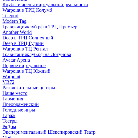
Клубы и арены виртуальной реальности
Warpoint в ТРЦ Колумб
Teleport
Modern Tag
Гравитацияклуб.рф в ТРЦ Премьер
Another World
Deep в ТРЦ Солнечный
Deep в ТРЦ Гудвин
Warpoint в ТЦ Рентал
Гравитацияклуб.рф на Логунова
Avatar Арена
Первое виртуальное
Warpoint в ТЦ Южный
Warpoint
VR72
Развлекательные центры
Наше место
Гармония
Преображенский
Голодные игры
Гараж
Театры
РяДом
Экспериментальный Шекспировский Театр
Май