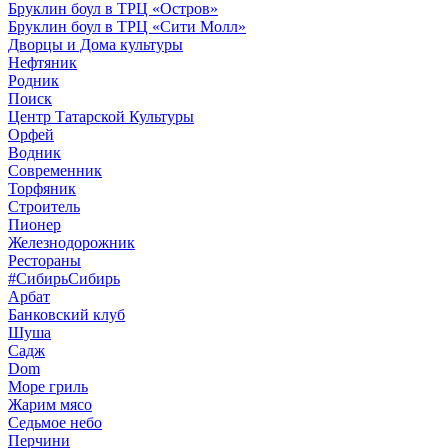
Бруклин боул в ТРЦ «Остров»
Бруклин боул в ТРЦ «Сити Молл»
Дворцы и Дома культуры
Нефтяник
Родник
Поиск
Центр Татарской Культуры
Орфей
Водник
Современник
Торфяник
Строитель
Пионер
Железнодорожник
Рестораны
#СибирьСибирь
Арбат
Банковский клуб
Шуша
Садж
Dom
Море гриль
Жарим мясо
Седьмое небо
Перчини