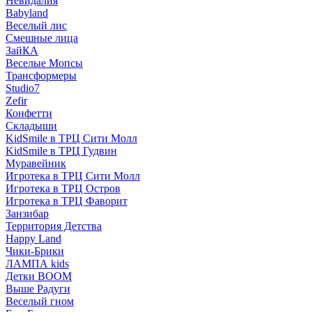
Невидалия
Babyland
Веселый лис
Смешные лица
ЗайКА
Веселые Мопсы
Трансформеры
Studio7
Zefir
Конфетти
Складыши
KidSmile в ТРЦ Сити Молл
KidSmile в ТРЦ Гудвин
Муравейник
Игротека в ТРЦ Сити Молл
Игротека в ТРЦ Остров
Игротека в ТРЦ Фаворит
Занзибар
Территория Детства
Happy Land
Чики-Брики
ЛАМПА kids
Детки BOOM
Выше Радуги
Веселый гном