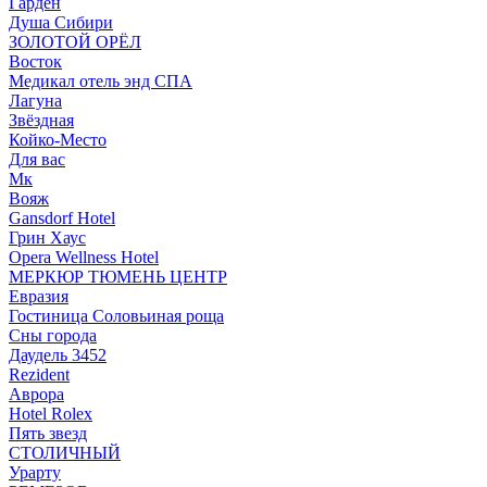
Гарден
Душа Сибири
ЗОЛОТОЙ ОРЁЛ
Восток
Медикал отель энд СПА
Лагуна
Звёздная
Койко-Место
Для вас
Мк
Вояж
Gansdorf Hotel
Грин Хаус
Opera Wellness Hotel
МЕРКЮР ТЮМЕНЬ ЦЕНТР
Евразия
Гостиница Соловьиная роща
Сны города
Даудель 3452
Rezident
Аврора
Hotel Rolex
Пять звезд
СТОЛИЧНЫЙ
Урарту