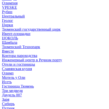
Олимпия
VPESKE
Рубин
Центральный
Геолог
Цирки
Тюменский государственный цирк
Ивент-площадки
ЦОКОЛЬ
Шамбала
Тюменский Технопарк
Вместе
Контора пароходства
Инженерный центр в Речном порту
Отели и гостиницы
Славянская кухня
Олимп
Мотель у Оли
Исеть
Гостиница Тюмень
Три медведя
Даудель 007
Заря
Сибирь
Путник