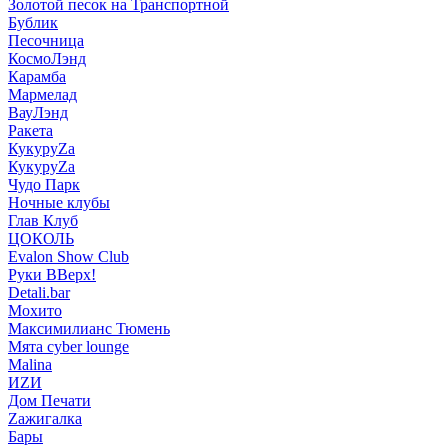
Золотой песок на Транспортной
Бублик
Песочница
КосмоЛэнд
Карамба
Мармелад
ВауЛэнд
Ракета
КукуруZа
КукуруZа
Чудо Парк
Ночные клубы
Глав Клуб
ЦОКОЛЬ
Evalon Show Club
Руки ВВерх!
Detali.bar
Мохито
Максимилианс Тюмень
Мята cyber lounge
Malina
ИZИ
Дом Печати
Zажигалка
Бары