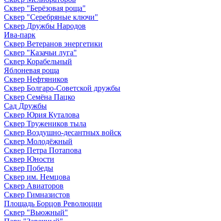
Сквер "Берёзовая роща"
Сквер "Серебряные ключи"
Сквер Дружбы Народов
Ива-парк
Сквер Ветеранов энергетики
Сквер "Казачьи луга"
Сквер Корабельный
Яблоневая роща
Сквер Нефтяников
Сквер Болгаро-Советской дружбы
Сквер Семёна Пацко
Сад Дружбы
Сквер Юрия Куталова
Сквер Тружеников тыла
Сквер Воздушно-десантных войск
Сквер Молодёжный
Сквер Петра Потапова
Сквер Юности
Сквер Победы
Сквер им. Немцова
Сквер Авиаторов
Сквер Гимназистов
Площадь Борцов Революции
Сквер "Вьюжный"