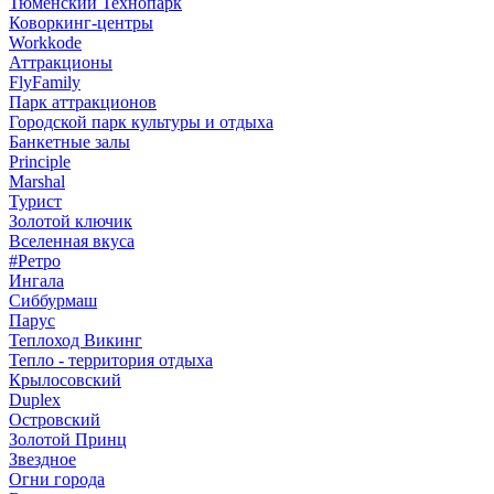
Тюменский Технопарк
Коворкинг-центры
Workkode
Аттракционы
FlyFamily
Парк аттракционов
Городской парк культуры и отдыха
Банкетные залы
Principle
Marshal
Турист
Золотой ключик
Вселенная вкуса
#Ретро
Ингала
Сиббурмаш
Парус
Теплоход Викинг
Тепло - территория отдыха
Крылосовский
Duplex
Островский
Золотой Принц
Звездное
Огни города