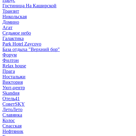
Парус
Гостиница На Каширской
Транзит
Никольская
Домино
Агат
Седьмое небо
Галактика
Park Hotel Zaycovo
База отдыха "Верхний бор"
Форум
Филтон
Relax house
Прага
Ностальжи
Виктория
Уют-центр
Skandия
Отель41
СоветSKY
ЛетоЛето
Славянка
Колос
Спасская
Нефтяник