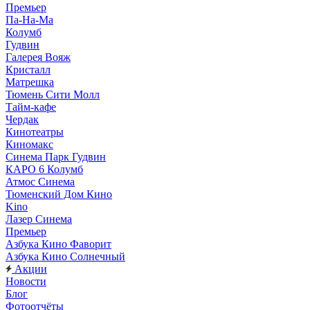
Премьер
Па-На-Ма
Колумб
Гудвин
Галерея Вояж
Кристалл
Матрешка
Тюмень Сити Молл
Тайм-кафе
Чердак
Кинотеатры
Киномакс
Синема Парк Гудвин
КАРО 6 Колумб
Атмос Синема
Тюменский Дом Кино
Kino
Лазер Синема
Премьер
Азбука Кино Фаворит
Азбука Кино Солнечный
Акции
Новости
Блог
Фотоотчёты