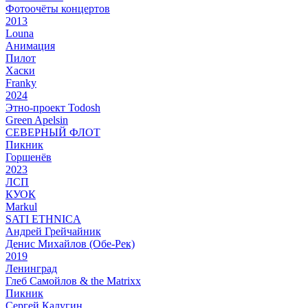
Фотоочёты концертов
2013
Louna
Анимация
Пилот
Хаски
Franky
2024
Этно-проект Todosh
Green Apelsin
СЕВЕРНЫЙ ФЛОТ
Пикник
Горшенёв
2023
ЛСП
КУОК
Markul
SATI ETHNICA
Андрей Грейчайник
Денис Михайлов (Обе-Рек)
2019
Ленинград
Глеб Самойлов & the Matrixx
Пикник
Сергей Калугин