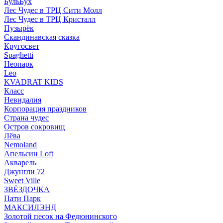
БульБух
Лес Чудес в ТРЦ Сити Молл
Лес Чудес в ТРЦ Кристалл
Пузырëк
Скандинавская сказка
Кругосвет
Spaghetti
Неопарк
Leo
KVADRAT KIDS
Класс
Невидалия
Корпорация праздников
Страна чудес
Остров сокровищ
Лёва
Nemoland
Апельсин Loft
Акварель
Джунгли 72
Sweet Ville
ЗВЁЗДОЧКА
Пати Парк
МАКСИЛЭНД
Золотой песок на Федюнинского