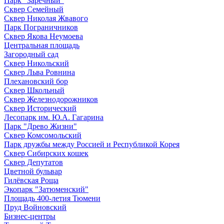
Парк "Заречный"
Сквер Семейный
Сквер Николая Жвавого
Парк Пограничников
Сквер Якова Неумоева
Центральная площадь
Загородный сад
Сквер Никольский
Сквер Льва Ровнина
Плехановский бор
Сквер Школьный
Сквер Железнодорожников
Сквер Исторический
Лесопарк им. Ю.А. Гагарина
Парк "Древо Жизни"
Сквер Комсомольский
Парк дружбы между Россией и Республикой Корея
Сквер Сибирских кошек
Сквер Депутатов
Цветной бульвар
Гилёвская Роща
Экопарк "Затюменский"
Площадь 400-летия Тюмени
Пруд Войновский
Бизнес-центры