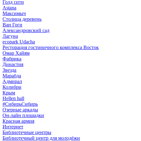
Голд сити
Astana
Максимыч
Столица деревень
Ван Гоги
Александровский сад
Лагуна
ecopark Udacha
Ресторация гостиничного комплекса Восток
Омар Хайям
Фабрика
Династия
Звезда
Марабда
Адмирал
Колибри
Крым
Hellen hall
#СибирьСибирь
Озерные аркады
Он-лайн площадки
Красная армия
Интернет
Библиотечные центры
Библиотечный центр для молодёжи