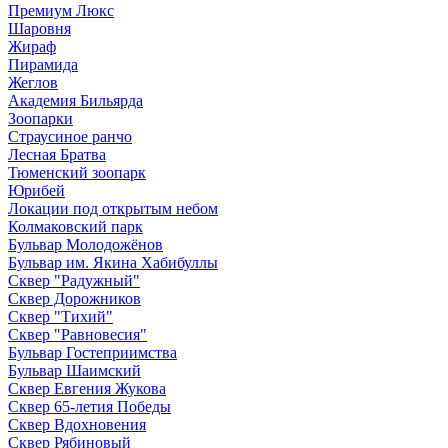
Премиум Люкс
Шаровня
Жираф
Пирамида
Жеглов
Академия Бильярда
Зоопарки
Страусиное ранчо
Лесная Братва
Тюменский зоопарк
Юрибей
Локации под открытым небом
Колмаковский парк
Бульвар Молодожёнов
Бульвар им. Якина Хабибуллы
Сквер "Радужный"
Сквер Дорожников
Сквер "Тихий"
Cквер "Равновесия"
Бульвар Гостеприимства
Бульвар Шаимский
Сквер Евгения Жукова
Сквер 65-летия Победы
Сквер Вдохновения
Сквер Рябиновый