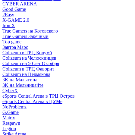
CYBER ARENA
Good Game
2Easy
X-GAME 2.0
Iron X
True Gamers на Котовского
True Gamers Заречный
Top game
Завтра Марс
Colizeum в ТРЦ Колумб
Colizeum на Челюскинцев
Colizeum на 50 лет Октября
Colizeum в ТРЦ Фаворит
Colizeum на Пермякова
3K на Малыгина
3K на Мельникайте
CyberX
eSports Central Arena в ТРЦ Остров
eSports Central Arena в ЦУМе
NoProblemz
G.Game
Matrix
Respawn
Legion
Strike Arena