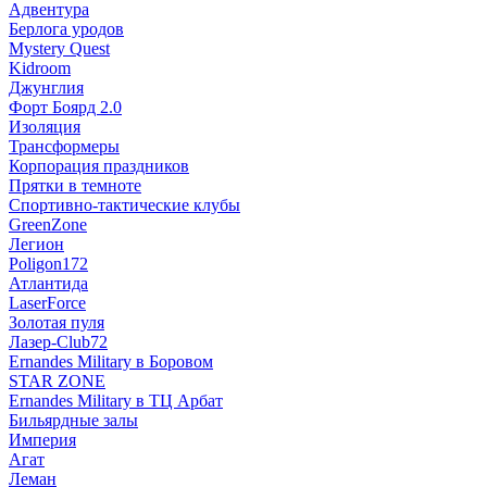
Адвентура
Берлога уродов
Mystery Quest
Kidroom
Джунглия
Форт Боярд 2.0
Изоляция
Трансформеры
Корпорация праздников
Прятки в темноте
Спортивно-тактические клубы
GreenZone
Легион
Poligon172
Атлантида
LaserForce
Золотая пуля
Лазер-Club72
Ernandes Military в Боровом
STAR ZONE
Ernandes Military в ТЦ Арбат
Бильярдные залы
Империя
Агат
Леман