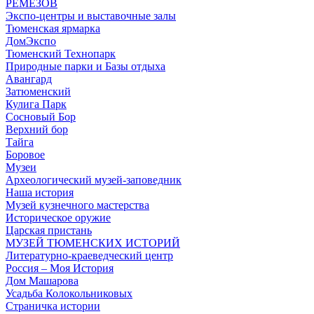
РЕМЕЗОВ
Экспо-центры и выставочные залы
Тюменская ярмарка
ДомЭкспо
Тюменский Технопарк
Природные парки и Базы отдыха
Авангард
Затюменский
Кулига Парк
Сосновый Бор
Верхний бор
Тайга
Боровое
Музеи
Археологический музей-заповедник
Наша история
Музей кузнечного мастерства
Историческое оружие
Царская пристань
МУЗЕЙ ТЮМЕНСКИХ ИСТОРИЙ
Литературно-краеведческий центр
Россия – Моя История
Дом Машарова
Усадьба Колокольниковых
Страничка истории