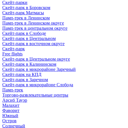
Скейт-парки
Скейт-парк в Боровском
Скейт-парк Матмасы
Памп-трек в Ленинском
Памп-трек в Ленинском округе
Памп-трек в центральном округе
Скейт-парк в Слободе
Скейт-парк в Центральном
Скейт-парк в восточном округе
Скейт-парк
Free flights
Скейт-парк в Центральном округе
Скейт-парк в Калининском
Скейт-парк в микрорайоне Заречный
Скейт-парк на КПД
Скейт-парк в Заречном
Скейт-парк в микрорайоне Слобода
Памп-трек
Торгово-развлекательные центры
Арсиб Тауэр
Малахит
Фаворит
Южный
Остров
Солнечный