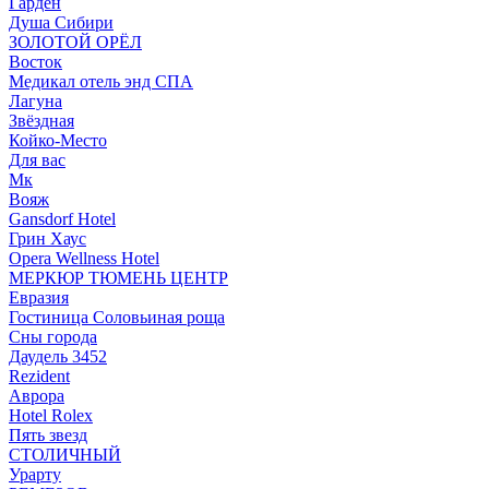
Гарден
Душа Сибири
ЗОЛОТОЙ ОРЁЛ
Восток
Медикал отель энд СПА
Лагуна
Звёздная
Койко-Место
Для вас
Мк
Вояж
Gansdorf Hotel
Грин Хаус
Opera Wellness Hotel
МЕРКЮР ТЮМЕНЬ ЦЕНТР
Евразия
Гостиница Соловьиная роща
Сны города
Даудель 3452
Rezident
Аврора
Hotel Rolex
Пять звезд
СТОЛИЧНЫЙ
Урарту