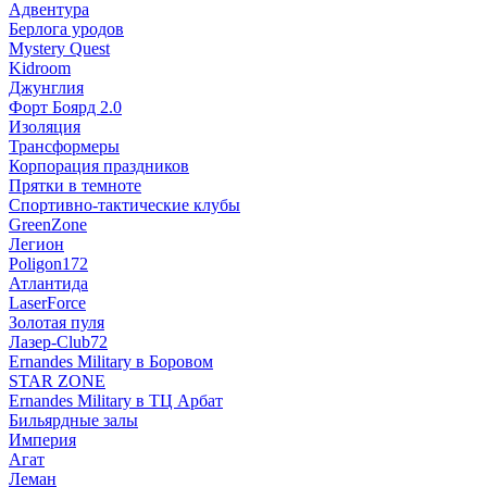
Адвентура
Берлога уродов
Mystery Quest
Kidroom
Джунглия
Форт Боярд 2.0
Изоляция
Трансформеры
Корпорация праздников
Прятки в темноте
Спортивно-тактические клубы
GreenZone
Легион
Poligon172
Атлантида
LaserForce
Золотая пуля
Лазер-Club72
Ernandes Military в Боровом
STAR ZONE
Ernandes Military в ТЦ Арбат
Бильярдные залы
Империя
Агат
Леман