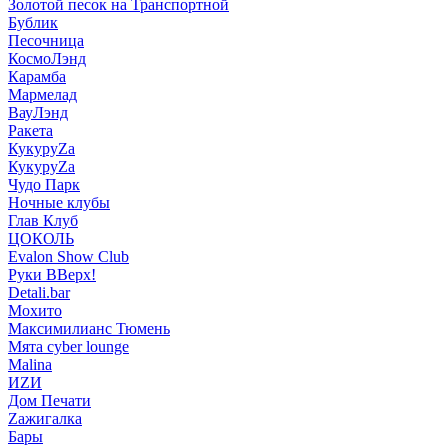
Золотой песок на Транспортной
Бублик
Песочница
КосмоЛэнд
Карамба
Мармелад
ВауЛэнд
Ракета
КукуруZа
КукуруZа
Чудо Парк
Ночные клубы
Глав Клуб
ЦОКОЛЬ
Evalon Show Club
Руки ВВерх!
Detali.bar
Мохито
Максимилианс Тюмень
Мята cyber lounge
Malina
ИZИ
Дом Печати
Zажигалка
Бары