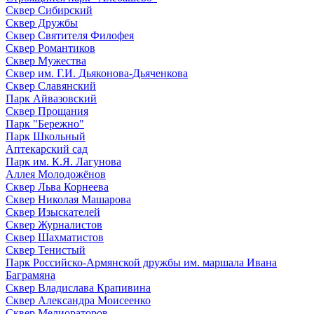
Сквер Сибирский
Сквер Дружбы
Сквер Святителя Филофея
Сквер Романтиков
Сквер Мужества
Сквер им. Г.И. Дьяконова-Дьяченкова
Сквер Славянский
Парк Айвазовский
Сквер Прощания
Парк "Бережно"
Парк Школьный
Аптекарский сад
Парк им. К.Я. Лагунова
Аллея Молодожёнов
Сквер Льва Корнеева
Сквер Николая Машарова
Сквер Изыскателей
Сквер Журналистов
Сквер Шахматистов
Сквер Тенистый
Парк Российско-Армянской дружбы им. маршала Ивана
Баграмяна
Сквер Владислава Крапивина
Сквер Александра Моисеенко
Сквер Мелиораторов