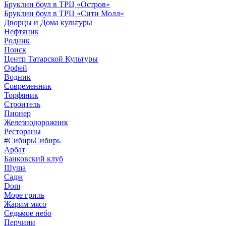
Бруклин боул в ТРЦ «Остров»
Бруклин боул в ТРЦ «Сити Молл»
Дворцы и Дома культуры
Нефтяник
Родник
Поиск
Центр Татарской Культуры
Орфей
Водник
Современник
Торфяник
Строитель
Пионер
Железнодорожник
Рестораны
#СибирьСибирь
Арбат
Банковский клуб
Шуша
Садж
Dom
Море гриль
Жарим мясо
Седьмое небо
Перчини