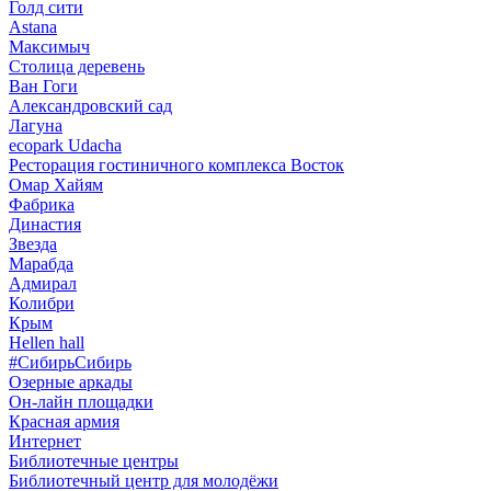
Голд сити
Astana
Максимыч
Столица деревень
Ван Гоги
Александровский сад
Лагуна
ecopark Udacha
Ресторация гостиничного комплекса Восток
Омар Хайям
Фабрика
Династия
Звезда
Марабда
Адмирал
Колибри
Крым
Hellen hall
#СибирьСибирь
Озерные аркады
Он-лайн площадки
Красная армия
Интернет
Библиотечные центры
Библиотечный центр для молодёжи