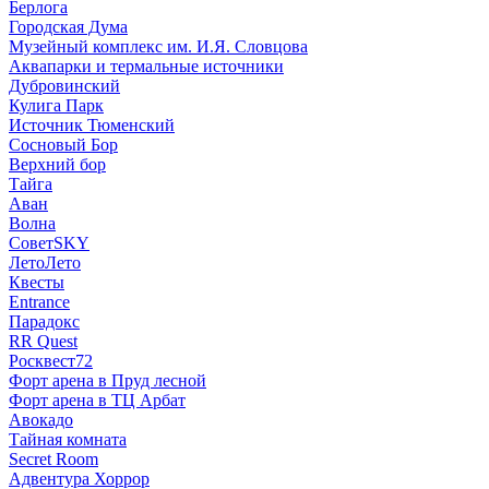
Берлога
Городская Дума
Музейный комплекс им. И.Я. Словцова
Аквапарки и термальные источники
Дубровинский
Кулига Парк
Источник Тюменский
Сосновый Бор
Верхний бор
Тайга
Аван
Волна
СоветSKY
ЛетоЛето
Квесты
Entrance
Парадокс
RR Quest
Росквест72
Форт арена в Пруд лесной
Форт арена в ТЦ Арбат
Авокадо
Тайная комната
Secret Room
Адвентура Хоррор