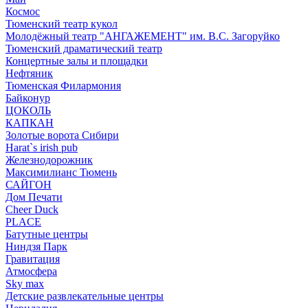
Космос
Тюменский театр кукол
Молодёжный театр "АНГАЖЕМЕНТ" им. В.С. Загоруйко
Тюменский драматический театр
Концертные залы и площадки
Нефтяник
Тюменская Филармония
Байконур
ЦОКОЛЬ
КАПКАН
Золотые ворота Сибири
Harat`s irish pub
Железнодорожник
Максимилианс Тюмень
САЙГОН
Дом Печати
Cheer Duck
PLACE
Батутные центры
Ниндзя Парк
Гравитация
Атмосфера
Sky max
Детские развлекательные центры