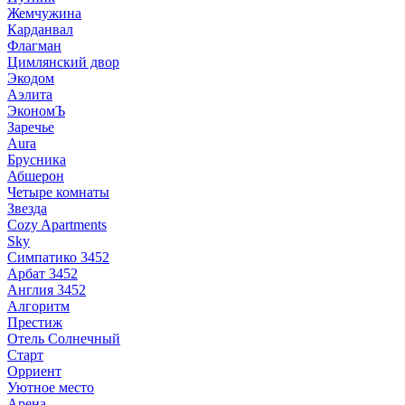
Жемчужина
Карданвал
Флагман
Цимлянский двор
Экодом
Аэлита
ЭкономЪ
Заречье
Aura
Брусника
Абшерон
Четыре комнаты
Звезда
Cozy Apartments
Sky
Симпатико 3452
Арбат 3452
Англия 3452
Алгоритм
Престиж
Отель Солнечный
Старт
Орриент
Уютное место
Арена