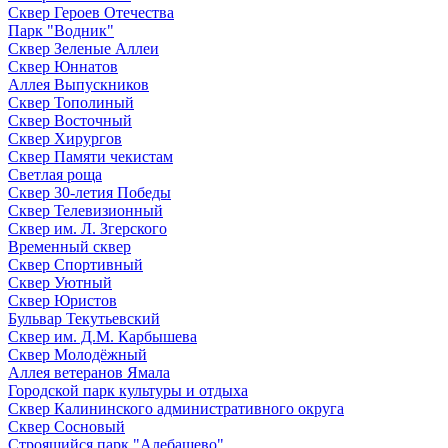
Сквер Героев Отечества
Парк "Водник"
Сквер Зеленые Аллеи
Сквер Юннатов
Аллея Выпускников
Сквер Тополиный
Сквер Восточный
Сквер Хирургов
Сквер Памяти чекистам
Светлая роща
Сквер 30-летия Победы
Сквер Телевизионный
Сквер им. Л. Згерского
Временный сквер
Сквер Спортивный
Сквер Уютный
Сквер Юристов
Бульвар Текутьевский
Сквер им. Д.М. Карбышева
Сквер Молодёжный
Аллея ветеранов Ямала
Городской парк культуры и отдыха
Сквер Калининского административного округа
Сквер Сосновый
Строящийся парк "Алебашево"