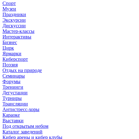
Спорт
Музеи
Праздники
Экскурсии
Дискуссии
Мастер-классы
Интерактивы
Бизнес
Цирк
Ярмарки
Киберспорт
Поэзия
Отдых на природе
Семинары
Форумы
Тренинги
Дегустации
Турниры
Трансляции
Антистресс-хоры
Караоке
Выставки
Под открытым небом
Каталог заведений
Кибер арены и кибер клубы