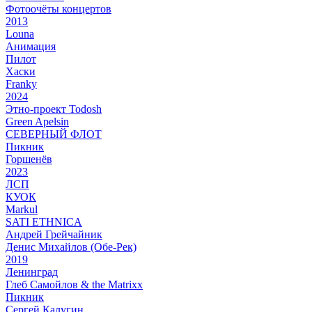
Фотоочёты концертов
2013
Louna
Анимация
Пилот
Хаски
Franky
2024
Этно-проект Todosh
Green Apelsin
СЕВЕРНЫЙ ФЛОТ
Пикник
Горшенёв
2023
ЛСП
КУОК
Markul
SATI ETHNICA
Андрей Грейчайник
Денис Михайлов (Обе-Рек)
2019
Ленинград
Глеб Самойлов & the Matrixx
Пикник
Сергей Калугин