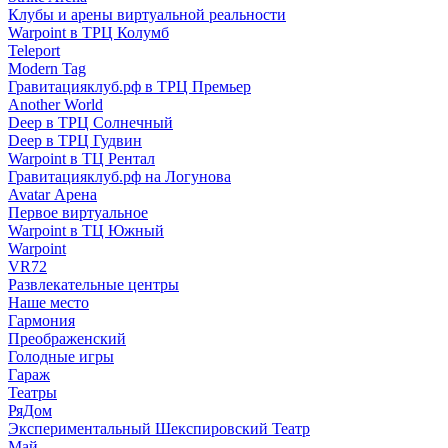
Клубы и арены виртуальной реальности
Warpoint в ТРЦ Колумб
Teleport
Modern Tag
Гравитацияклуб.рф в ТРЦ Премьер
Another World
Deep в ТРЦ Солнечный
Deep в ТРЦ Гудвин
Warpoint в ТЦ Рентал
Гравитацияклуб.рф на Логунова
Avatar Арена
Первое виртуальное
Warpoint в ТЦ Южный
Warpoint
VR72
Развлекательные центры
Наше место
Гармония
Преображенский
Голодные игры
Гараж
Театры
РяДом
Экспериментальный Шекспировский Театр
Май