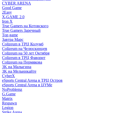
CYBER ARENA
Good Game
2Easy
X-GAME 2.0
Iron X
True Gamers на Котовского
True Gamers Заречный
Top game
Завтра Марс
Colizeum в ТРЦ Колумб
Colizeum на Челюскинцев
Colizeum на 50 лет Октября
Colizeum в ТРЦ Фаворит
Colizeum на Пермякова
3K на Малыгина
3K на Мельникайте
CyberX
eSports Central Arena в ТРЦ Остров
eSports Central Arena в ЦУМе
NoProblemz
G.Game
Matrix
Respawn
Legion
Strike Arena