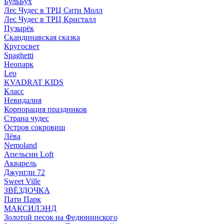
БульБух
Лес Чудес в ТРЦ Сити Молл
Лес Чудес в ТРЦ Кристалл
Пузырëк
Скандинавская сказка
Кругосвет
Spaghetti
Неопарк
Leo
KVADRAT KIDS
Класс
Невидалия
Корпорация праздников
Страна чудес
Остров сокровищ
Лёва
Nemoland
Апельсин Loft
Акварель
Джунгли 72
Sweet Ville
ЗВЁЗДОЧКА
Пати Парк
МАКСИЛЭНД
Золотой песок на Федюнинского