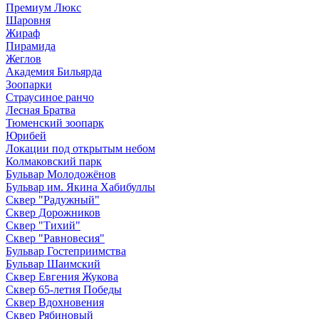
Премиум Люкс
Шаровня
Жираф
Пирамида
Жеглов
Академия Бильярда
Зоопарки
Страусиное ранчо
Лесная Братва
Тюменский зоопарк
Юрибей
Локации под открытым небом
Колмаковский парк
Бульвар Молодожёнов
Бульвар им. Якина Хабибуллы
Сквер "Радужный"
Сквер Дорожников
Сквер "Тихий"
Cквер "Равновесия"
Бульвар Гостеприимства
Бульвар Шаимский
Сквер Евгения Жукова
Сквер 65-летия Победы
Сквер Вдохновения
Сквер Рябиновый