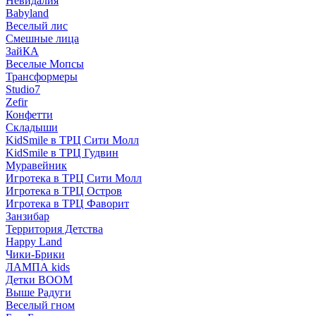
Невидалия
Babyland
Веселый лис
Смешные лица
ЗайКА
Веселые Мопсы
Трансформеры
Studio7
Zefir
Конфетти
Складыши
KidSmile в ТРЦ Сити Молл
KidSmile в ТРЦ Гудвин
Муравейник
Игротека в ТРЦ Сити Молл
Игротека в ТРЦ Остров
Игротека в ТРЦ Фаворит
Занзибар
Территория Детства
Happy Land
Чики-Брики
ЛАМПА kids
Детки BOOM
Выше Радуги
Веселый гном