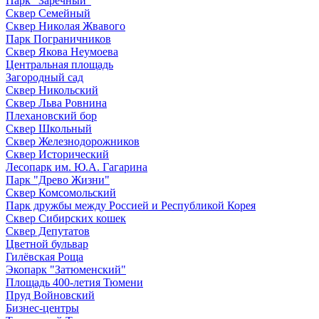
Парк "Заречный"
Сквер Семейный
Сквер Николая Жвавого
Парк Пограничников
Сквер Якова Неумоева
Центральная площадь
Загородный сад
Сквер Никольский
Сквер Льва Ровнина
Плехановский бор
Сквер Школьный
Сквер Железнодорожников
Сквер Исторический
Лесопарк им. Ю.А. Гагарина
Парк "Древо Жизни"
Сквер Комсомольский
Парк дружбы между Россией и Республикой Корея
Сквер Сибирских кошек
Сквер Депутатов
Цветной бульвар
Гилёвская Роща
Экопарк "Затюменский"
Площадь 400-летия Тюмени
Пруд Войновский
Бизнес-центры