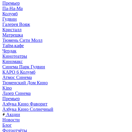
Премьер
Па-На-Ма
Колумб
Гудвин
Галерея Вояж
Кристалл
Матрешка
Тюмень Сити Молл
Тайм-кафе
Чердак
Кинотеатры
Киномакс
Синема Парк Гудвин
КАРО 6 Колумб
Атмос Синема
Тюменский Дом Кино
Kino
Лазер Синема
Премьер
Азбука Кино Фаворит
Азбука Кино Солнечный
Акции
Новости
Блог
Фотоотчёты