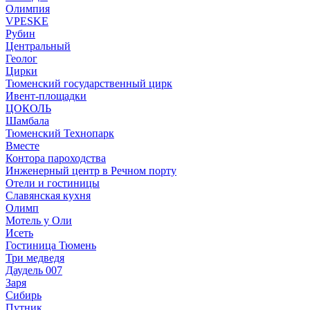
Олимпия
VPESKE
Рубин
Центральный
Геолог
Цирки
Тюменский государственный цирк
Ивент-площадки
ЦОКОЛЬ
Шамбала
Тюменский Технопарк
Вместе
Контора пароходства
Инженерный центр в Речном порту
Отели и гостиницы
Славянская кухня
Олимп
Мотель у Оли
Исеть
Гостиница Тюмень
Три медведя
Даудель 007
Заря
Сибирь
Путник