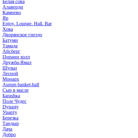
Белая сова
Алаверди
Камнево
Яр
Enjoy. Lounge. Hall. Bar
Хова
Дворянское гнездо
Батуми
Тамада
Айсберг
Цирани холл
Дружба-Ямал
Шульц
Лесной
Монарх
Aurum banket-hall
Сыр в масле
Баrаshка
Поле Чудес
Dynasty
Урарту
Березка
Тандыр
Дача
Добро