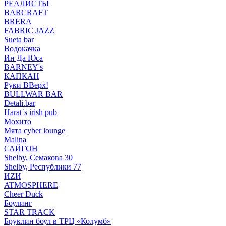
РЕАЛИСТЫ
BARCRAFT
BRERA
FABRIC JAZZ
Sueta bar
Водокачка
Ин Да Юса
BARNEY's
КАПКАН
Руки ВВерх!
BULLWAR BAR
Detali.bar
Harat`s irish pub
Мохито
Мята cyber lounge
Malina
САЙГОН
Shelby, Семакова 30
Shelby, Республики 77
ИZИ
ATMOSPHERE
Cheer Duck
Боулинг
STAR TRACK
Бруклин боул в ТРЦ «Колумб»