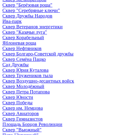
Сквер "Берёзовая роща"
Сквер "Серебряные ключи"
Сквер Дружбы Народов
Ива-парк
Сквер Ветеранов энергетики
Сквер "Казачьи луга"
Сквер Корабельный
Яблоневая роща
Сквер Нефтяников
Сквер Болгаро-Советской дружбы
Сквер Семёна Пацко
Сад Дружбы
Сквер Юрия Куталова
Сквер Тружеников тыла
Сквер Воздушно-десантных войск
Сквер Молодёжный
Сквер Петра Потапова
Сквер Юности
Сквер Победы
Сквер им. Немцова
Сквер Авиаторов
Сквер Гимназистов
Площадь Борцов Революции
Сквер "Вьюжный"