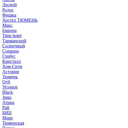
Лесной
Родос
Фишка
Хостел ТЮМЕНЬ
Макс
Европа
Time hotel
Тарманский
Солнечный
Compass
Глобус
Кристалл
Хом-Сити
Астория
Тюмень
Отб
Уездное
Black
Зико
Атриа
Рай
БИЦ
Море
Тюменская