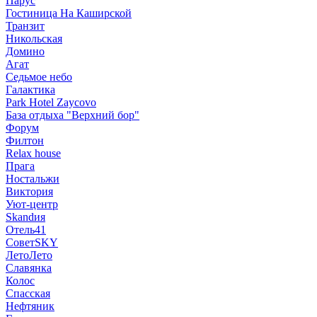
Парус
Гостиница На Каширской
Транзит
Никольская
Домино
Агат
Седьмое небо
Галактика
Park Hotel Zaycovo
База отдыха "Верхний бор"
Форум
Филтон
Relax house
Прага
Ностальжи
Виктория
Уют-центр
Skandия
Отель41
СоветSKY
ЛетоЛето
Славянка
Колос
Спасская
Нефтяник