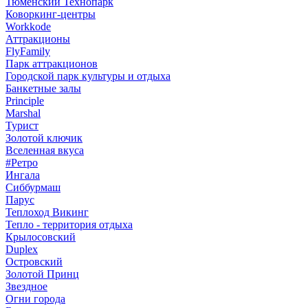
Тюменский Технопарк
Коворкинг-центры
Workkode
Аттракционы
FlyFamily
Парк аттракционов
Городской парк культуры и отдыха
Банкетные залы
Principle
Marshal
Турист
Золотой ключик
Вселенная вкуса
#Ретро
Ингала
Сиббурмаш
Парус
Теплоход Викинг
Тепло - территория отдыха
Крылосовский
Duplex
Островский
Золотой Принц
Звездное
Огни города