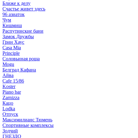
Ближе к делу
Счастье живет здесь
96 азиаток
Чум
Кишмиш
Распутинские бани
Замок Дружбы
Грин Хаус
Casa Mia
Principle
Соловьиная роща
Mogu
Белград Кафана
Айва
Cafe 15/86
Koster
Piano bar
Zarnizza
Кацо
Lodka
Отпуск
Максимилианс Тюмень
Спортивные комплексы
Зодчий
ГНЕЗДО