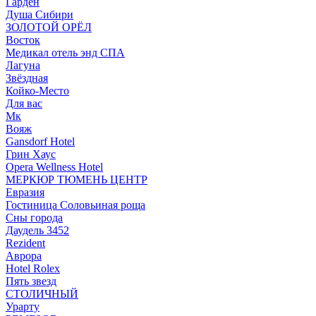
Гарден
Душа Сибири
ЗОЛОТОЙ ОРЁЛ
Восток
Медикал отель энд СПА
Лагуна
Звёздная
Койко-Место
Для вас
Мк
Вояж
Gansdorf Hotel
Грин Хаус
Opera Wellness Hotel
МЕРКЮР ТЮМЕНЬ ЦЕНТР
Евразия
Гостиница Соловьиная роща
Сны города
Даудель 3452
Rezident
Аврора
Hotel Rolex
Пять звезд
СТОЛИЧНЫЙ
Урарту