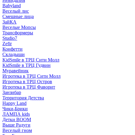
Невидалия
Babyland
Веселый лис
Смешные лица
ЗайКА
Веселые Мопсы
Трансформеры
Studio7
Zefir
Конфетти
Складыши
KidSmile в ТРЦ Сити Молл
KidSmile в ТРЦ Гудвин
Муравейник
Игротека в ТРЦ Сити Молл
Игротека в ТРЦ Остров
Игротека в ТРЦ Фаворит
Занзибар
Территория Детства
Happy Land
Чики-Брики
ЛАМПА kids
Детки BOOM
Выше Радуги
Веселый гном