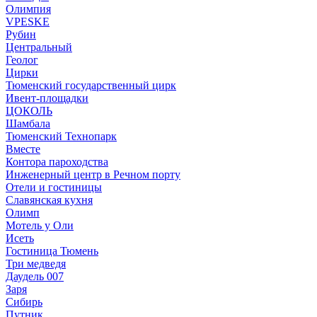
Олимпия
VPESKE
Рубин
Центральный
Геолог
Цирки
Тюменский государственный цирк
Ивент-площадки
ЦОКОЛЬ
Шамбала
Тюменский Технопарк
Вместе
Контора пароходства
Инженерный центр в Речном порту
Отели и гостиницы
Славянская кухня
Олимп
Мотель у Оли
Исеть
Гостиница Тюмень
Три медведя
Даудель 007
Заря
Сибирь
Путник