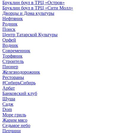
Бруклин боул в ТРЦ «Остров»
Бруклин боул в ТРЦ «Сити Молл»
Дворцы и Дома культуры
Нефтяник
Родник
Поиск
Центр Татарской Культуры
Орфей
Водник
Современник
Торфяник
Строитель
Пионер
Железнодорожник
Рестораны
#СибирьСибирь
Арбат
Банковский клуб
Шуша
Садж
Dom
Море гриль
Жарим мясо
Седьмое небо
Перчини