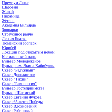
Премиум Люкс
Шаровня
Жираф
Пирамида
Жеглов
Академия Бильярда
Зоопарки
Страусиное ранчо
Лесная Братва
Тюменский зоопарк
Юрибей
Локации под открытым небом
Колмаковский парк
Бульвар Молодожёнов
Бульвар им. Якина Хабибуллы
Сквер "Радужный"
Сквер Дорожников
Сквер "Тихий"
Cквер "Равновесия"
Бульвар Гостеприимства
Бульвар Шаимский
Сквер Евгения Жукова
Сквер 65-летия Победы
Сквер Вдохновения
Сквер Рябиновый