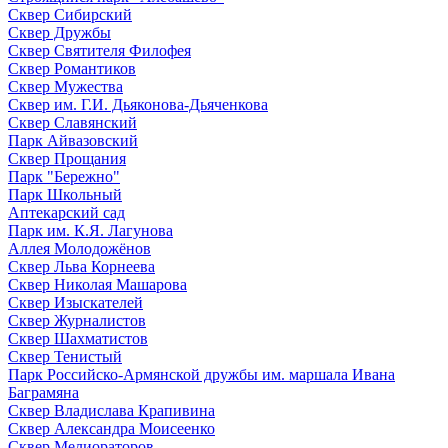
Сквер Сибирский
Сквер Дружбы
Сквер Святителя Филофея
Сквер Романтиков
Сквер Мужества
Сквер им. Г.И. Дьяконова-Дьяченкова
Сквер Славянский
Парк Айвазовский
Сквер Прощания
Парк "Бережно"
Парк Школьный
Аптекарский сад
Парк им. К.Я. Лагунова
Аллея Молодожёнов
Сквер Льва Корнеева
Сквер Николая Машарова
Сквер Изыскателей
Сквер Журналистов
Сквер Шахматистов
Сквер Тенистый
Парк Российско-Армянской дружбы им. маршала Ивана
Баграмяна
Сквер Владислава Крапивина
Сквер Александра Моисеенко
Сквер Мелиораторов