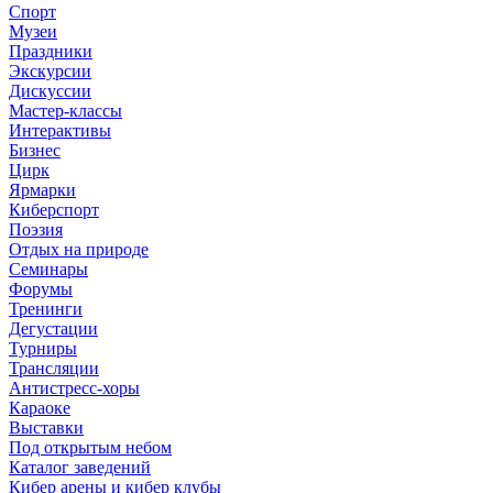
Спорт
Музеи
Праздники
Экскурсии
Дискуссии
Мастер-классы
Интерактивы
Бизнес
Цирк
Ярмарки
Киберспорт
Поэзия
Отдых на природе
Семинары
Форумы
Тренинги
Дегустации
Турниры
Трансляции
Антистресс-хоры
Караоке
Выставки
Под открытым небом
Каталог заведений
Кибер арены и кибер клубы