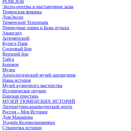
РЕМЕЗОВ
Экспо-центры и выставочные залы
Тюменская ярмарка
ДомЭкспо
Тюменский Технопарк
Природные парки и Базы отдыха
Авангард
Затюменский
Кулига Парк
Сосновый Бор
Верхний бор
Тайга
Боровое
Музеи
Археологический музей-заповедник
Наша история
Музей кузнечного мастерства
Историческое оружие
Царская пристань
МУЗЕЙ ТЮМЕНСКИХ ИСТОРИЙ
Литературно-краеведческий центр
Россия – Моя История
Дом Машарова
Усадьба Колокольниковых
Страничка истории