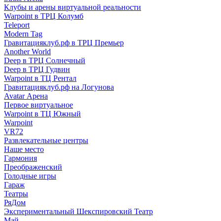
Клубы и арены виртуальной реальности
Warpoint в ТРЦ Колумб
Teleport
Modern Tag
Гравитацияклуб.рф в ТРЦ Премьер
Another World
Deep в ТРЦ Солнечный
Deep в ТРЦ Гудвин
Warpoint в ТЦ Рентал
Гравитацияклуб.рф на Логунова
Avatar Арена
Первое виртуальное
Warpoint в ТЦ Южный
Warpoint
VR72
Развлекательные центры
Наше место
Гармония
Преображенский
Голодные игры
Гараж
Театры
РяДом
Экспериментальный Шекспировский Театр
Май