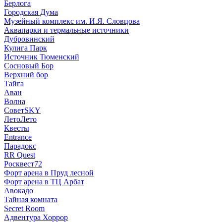
Берлога
Городская Дума
Музейный комплекс им. И.Я. Словцова
Аквапарки и термальные источники
Дубровинский
Кулига Парк
Источник Тюменский
Сосновый Бор
Верхний бор
Тайга
Аван
Волна
СоветSKY
ЛетоЛето
Квесты
Entrance
Парадокс
RR Quest
Росквест72
Форт арена в Пруд лесной
Форт арена в ТЦ Арбат
Авокадо
Тайная комната
Secret Room
Адвентура Хоррор