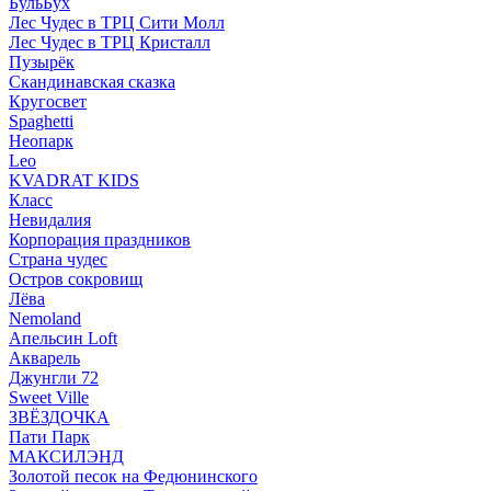
БульБух
Лес Чудес в ТРЦ Сити Молл
Лес Чудес в ТРЦ Кристалл
Пузырëк
Скандинавская сказка
Кругосвет
Spaghetti
Неопарк
Leo
KVADRAT KIDS
Класс
Невидалия
Корпорация праздников
Страна чудес
Остров сокровищ
Лёва
Nemoland
Апельсин Loft
Акварель
Джунгли 72
Sweet Ville
ЗВЁЗДОЧКА
Пати Парк
МАКСИЛЭНД
Золотой песок на Федюнинского