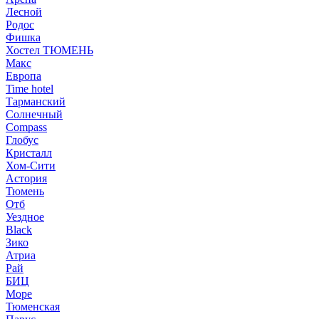
Лесной
Родос
Фишка
Хостел ТЮМЕНЬ
Макс
Европа
Time hotel
Тарманский
Солнечный
Compass
Глобус
Кристалл
Хом-Сити
Астория
Тюмень
Отб
Уездное
Black
Зико
Атриа
Рай
БИЦ
Море
Тюменская