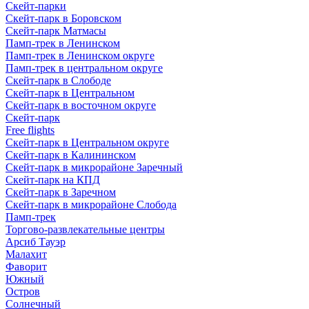
Скейт-парки
Скейт-парк в Боровском
Скейт-парк Матмасы
Памп-трек в Ленинском
Памп-трек в Ленинском округе
Памп-трек в центральном округе
Скейт-парк в Слободе
Скейт-парк в Центральном
Скейт-парк в восточном округе
Скейт-парк
Free flights
Скейт-парк в Центральном округе
Скейт-парк в Калининском
Скейт-парк в микрорайоне Заречный
Скейт-парк на КПД
Скейт-парк в Заречном
Скейт-парк в микрорайоне Слобода
Памп-трек
Торгово-развлекательные центры
Арсиб Тауэр
Малахит
Фаворит
Южный
Остров
Солнечный