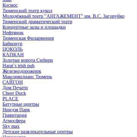
Космос
Тюменский театр кукол
Молодёжный театр "АНГАЖЕМЕНТ" им. В.С. Загоруйко
Тюменский драматический театр
Концертные залы и площадки
Нефтяник
Тюменская Филармония
Байконур
ЦОКОЛЬ
КАПКАН
Золотые ворота Сибири
Harat`s irish pub
Железнодорожник
Максимилианс Тюмень
САЙГОН
Дом Печати
Cheer Duck
PLACE
Батутные центры
Ниндзя Парк
Гравитация
Атмосфера
Sky max
Детские развлекательные центры