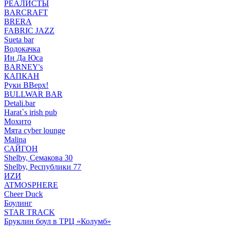
РЕАЛИСТЫ
BARCRAFT
BRERA
FABRIC JAZZ
Sueta bar
Водокачка
Ин Да Юса
BARNEY's
КАПКАН
Руки ВВерх!
BULLWAR BAR
Detali.bar
Harat`s irish pub
Мохито
Мята cyber lounge
Malina
САЙГОН
Shelby, Семакова 30
Shelby, Республики 77
ИZИ
ATMOSPHERE
Cheer Duck
Боулинг
STAR TRACK
Бруклин боул в ТРЦ «Колумб»