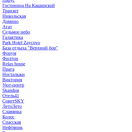
Парус
Гостиница На Каширской
Транзит
Никольская
Домино
Агат
Седьмое небо
Галактика
Park Hotel Zaycovo
База отдыха "Верхний бор"
Форум
Филтон
Relax house
Прага
Ностальжи
Виктория
Уют-центр
Skandия
Отель41
СоветSKY
ЛетоЛето
Славянка
Колос
Спасская
Нефтяник