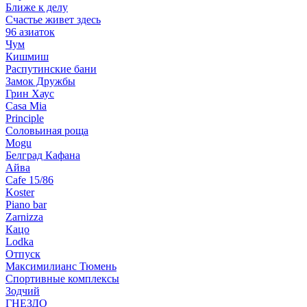
Ближе к делу
Счастье живет здесь
96 азиаток
Чум
Кишмиш
Распутинские бани
Замок Дружбы
Грин Хаус
Casa Mia
Principle
Соловьиная роща
Mogu
Белград Кафана
Айва
Cafe 15/86
Koster
Piano bar
Zarnizza
Кацо
Lodka
Отпуск
Максимилианс Тюмень
Спортивные комплексы
Зодчий
ГНЕЗДО