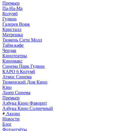
Премьер
Па-На-Ма
Колумб
Гудвин
Галерея Вояж
Кристалл
Матрешка
Тюмень Сити Молл
Тайм-кафе
Чердак
Кинотеатры
Киномакс
Синема Парк Гудвин
КАРО 6 Колумб
Атмос Синема
Тюменский Дом Кино
Kino
Лазер Синема
Премьер
Азбука Кино Фаворит
Азбука Кино Солнечный
Акции
Новости
Блог
Фотоотчёты