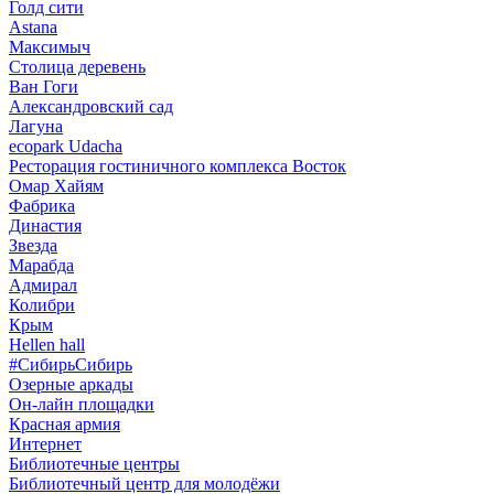
Голд сити
Astana
Максимыч
Столица деревень
Ван Гоги
Александровский сад
Лагуна
ecopark Udacha
Ресторация гостиничного комплекса Восток
Омар Хайям
Фабрика
Династия
Звезда
Марабда
Адмирал
Колибри
Крым
Hellen hall
#СибирьСибирь
Озерные аркады
Он-лайн площадки
Красная армия
Интернет
Библиотечные центры
Библиотечный центр для молодёжи