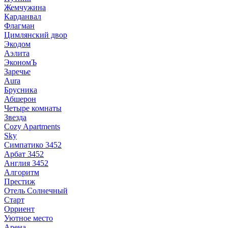
Жемчужина
Карданвал
Флагман
Цимлянский двор
Экодом
Аэлита
ЭкономЪ
Заречье
Aura
Брусника
Абшерон
Четыре комнаты
Звезда
Cozy Apartments
Sky
Симпатико 3452
Арбат 3452
Англия 3452
Алгоритм
Престиж
Отель Солнечный
Старт
Орриент
Уютное место
Арена