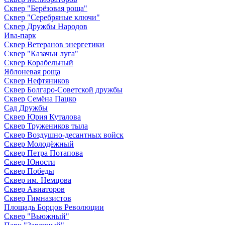
Сквер "Берёзовая роща"
Сквер "Серебряные ключи"
Сквер Дружбы Народов
Ива-парк
Сквер Ветеранов энергетики
Сквер "Казачьи луга"
Сквер Корабельный
Яблоневая роща
Сквер Нефтяников
Сквер Болгаро-Советской дружбы
Сквер Семёна Пацко
Сад Дружбы
Сквер Юрия Куталова
Сквер Тружеников тыла
Сквер Воздушно-десантных войск
Сквер Молодёжный
Сквер Петра Потапова
Сквер Юности
Сквер Победы
Сквер им. Немцова
Сквер Авиаторов
Сквер Гимназистов
Площадь Борцов Революции
Сквер "Вьюжный"