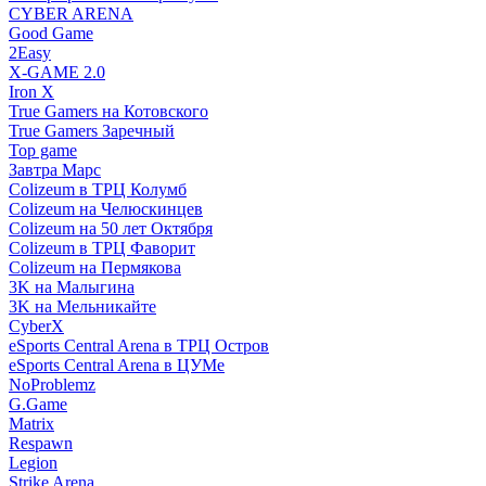
CYBER ARENA
Good Game
2Easy
X-GAME 2.0
Iron X
True Gamers на Котовского
True Gamers Заречный
Top game
Завтра Марс
Colizeum в ТРЦ Колумб
Colizeum на Челюскинцев
Colizeum на 50 лет Октября
Colizeum в ТРЦ Фаворит
Colizeum на Пермякова
3K на Малыгина
3K на Мельникайте
CyberX
eSports Central Arena в ТРЦ Остров
eSports Central Arena в ЦУМе
NoProblemz
G.Game
Matrix
Respawn
Legion
Strike Arena