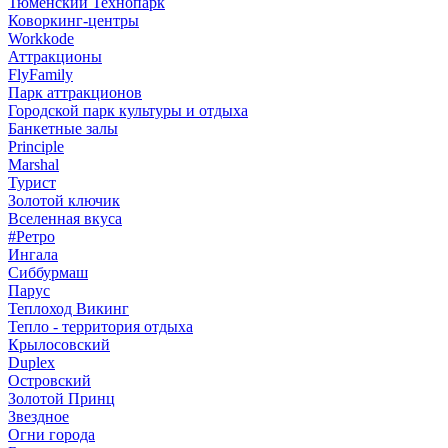
Тюменский Технопарк
Коворкинг-центры
Workkode
Аттракционы
FlyFamily
Парк аттракционов
Городской парк культуры и отдыха
Банкетные залы
Principle
Marshal
Турист
Золотой ключик
Вселенная вкуса
#Ретро
Ингала
Сиббурмаш
Парус
Теплоход Викинг
Тепло - территория отдыха
Крылосовский
Duplex
Островский
Золотой Принц
Звездное
Огни города