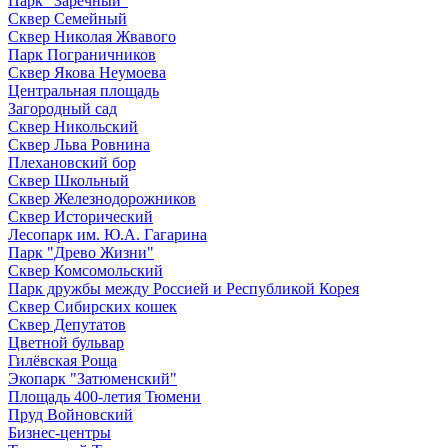
Парк "Заречный"
Сквер Семейный
Сквер Николая Жвавого
Парк Пограничников
Сквер Якова Неумоева
Центральная площадь
Загородный сад
Сквер Никольский
Сквер Льва Ровнина
Плехановский бор
Сквер Школьный
Сквер Железнодорожников
Сквер Исторический
Лесопарк им. Ю.А. Гагарина
Парк "Древо Жизни"
Сквер Комсомольский
Парк дружбы между Россией и Республикой Корея
Сквер Сибирских кошек
Сквер Депутатов
Цветной бульвар
Гилёвская Роща
Экопарк "Затюменский"
Площадь 400-летия Тюмени
Пруд Войновский
Бизнес-центры