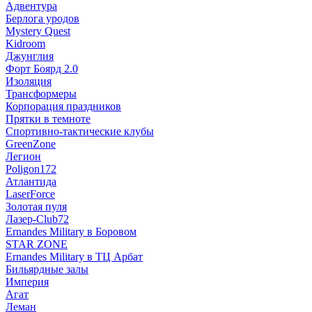
Адвентура
Берлога уродов
Mystery Quest
Kidroom
Джунглия
Форт Боярд 2.0
Изоляция
Трансформеры
Корпорация праздников
Прятки в темноте
Спортивно-тактические клубы
GreenZone
Легион
Poligon172
Атлантида
LaserForce
Золотая пуля
Лазер-Club72
Ernandes Military в Боровом
STAR ZONE
Ernandes Military в ТЦ Арбат
Бильярдные залы
Империя
Агат
Леман