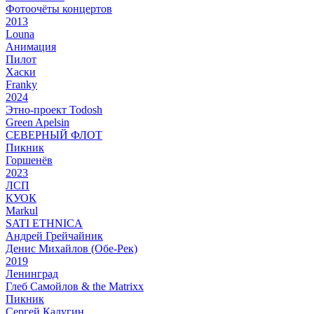
Фотоочёты концертов
2013
Louna
Анимация
Пилот
Хаски
Franky
2024
Этно-проект Todosh
Green Apelsin
СЕВЕРНЫЙ ФЛОТ
Пикник
Горшенёв
2023
ЛСП
КУОК
Markul
SATI ETHNICA
Андрей Грейчайник
Денис Михайлов (Обе-Рек)
2019
Ленинград
Глеб Самойлов & the Matrixx
Пикник
Сергей Калугин