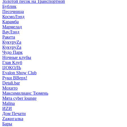
Золотой песок на Транспортной
Бублик
Песочница
КосмоЛэнд
Карамба
Мармелад
ВауЛэнд
Ракета
КукуруZа
КукуруZа
Чудо Парк
Ночные клубы
Глав Клуб
ЦОКОЛЬ
Evalon Show Club
Руки ВВерх!
Detali.bar
Мохито
Максимилианс Тюмень
Мята cyber lounge
Malina
ИZИ
Дом Печати
Zажигалка
Бары