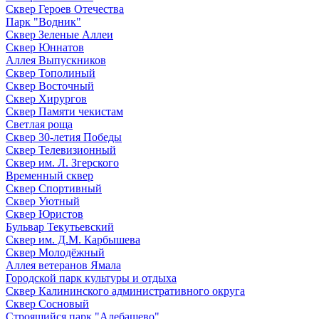
Сквер Героев Отечества
Парк "Водник"
Сквер Зеленые Аллеи
Сквер Юннатов
Аллея Выпускников
Сквер Тополиный
Сквер Восточный
Сквер Хирургов
Сквер Памяти чекистам
Светлая роща
Сквер 30-летия Победы
Сквер Телевизионный
Сквер им. Л. Згерского
Временный сквер
Сквер Спортивный
Сквер Уютный
Сквер Юристов
Бульвар Текутьевский
Сквер им. Д.М. Карбышева
Сквер Молодёжный
Аллея ветеранов Ямала
Городской парк культуры и отдыха
Сквер Калининского административного округа
Сквер Сосновый
Строящийся парк "Алебашево"