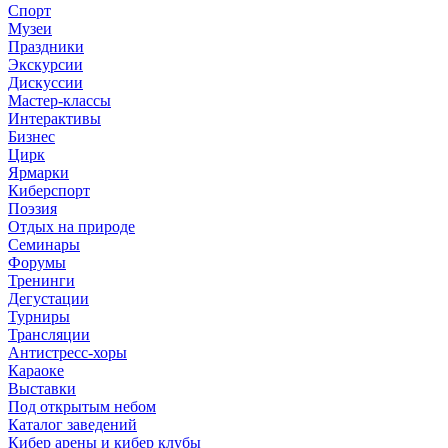
Спорт
Музеи
Праздники
Экскурсии
Дискуссии
Мастер-классы
Интерактивы
Бизнес
Цирк
Ярмарки
Киберспорт
Поэзия
Отдых на природе
Семинары
Форумы
Тренинги
Дегустации
Турниры
Трансляции
Антистресс-хоры
Караоке
Выставки
Под открытым небом
Каталог заведений
Кибер арены и кибер клубы