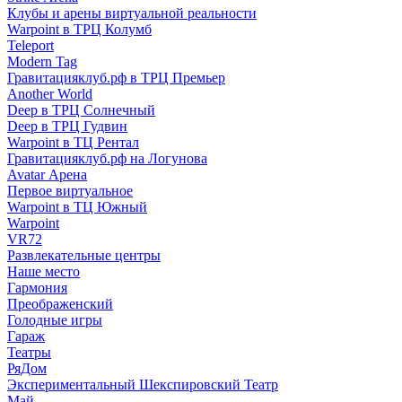
Клубы и арены виртуальной реальности
Warpoint в ТРЦ Колумб
Teleport
Modern Tag
Гравитацияклуб.рф в ТРЦ Премьер
Another World
Deep в ТРЦ Солнечный
Deep в ТРЦ Гудвин
Warpoint в ТЦ Рентал
Гравитацияклуб.рф на Логунова
Avatar Арена
Первое виртуальное
Warpoint в ТЦ Южный
Warpoint
VR72
Развлекательные центры
Наше место
Гармония
Преображенский
Голодные игры
Гараж
Театры
РяДом
Экспериментальный Шекспировский Театр
Май