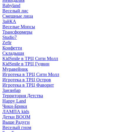
Невидалия
Babyland
Веселый лис
Смешные лица
ЗайКА
Веселые Мопсы
Трансформеры
Studio7
Zefir
Конфетти
Складыши
KidSmile в ТРЦ Сити Молл
KidSmile в ТРЦ Гудвин
Муравейник
Игротека в ТРЦ Сити Молл
Игротека в ТРЦ Остров
Игротека в ТРЦ Фаворит
Занзибар
Территория Детства
Happy Land
Чики-Брики
ЛАМПА kids
Детки BOOM
Выше Радуги
Веселый гном