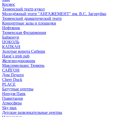
Космос
Тюменский театр кукол
Молодёжный театр "АНГАЖЕМЕНТ" им. В.С. Загоруйко
Тюменский драматический театр
Концертные залы и площадки
Нефтяник
Тюменская Филармония
Байконур
ЦОКОЛЬ
КАПКАН
Золотые ворота Сибири
Harat`s irish pub
Железнодорожник
Максимилианс Тюмень
САЙГОН
Дом Печати
Cheer Duck
PLACE
Батутные центры
Ниндзя Парк
Гравитация
Атмосфера
Sky max
Детские развлекательные центры