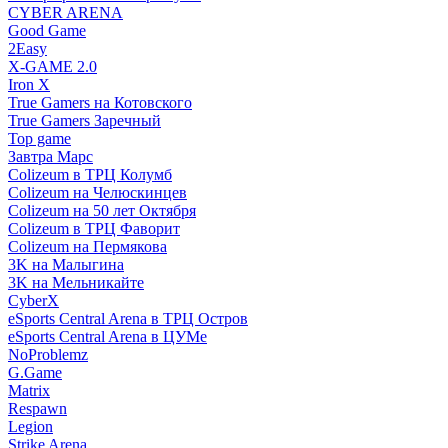
CYBER ARENA
Good Game
2Easy
X-GAME 2.0
Iron X
True Gamers на Котовского
True Gamers Заречный
Top game
Завтра Марс
Colizeum в ТРЦ Колумб
Colizeum на Челюскинцев
Colizeum на 50 лет Октября
Colizeum в ТРЦ Фаворит
Colizeum на Пермякова
3K на Малыгина
3K на Мельникайте
CyberX
eSports Central Arena в ТРЦ Остров
eSports Central Arena в ЦУМе
NoProblemz
G.Game
Matrix
Respawn
Legion
Strike Arena