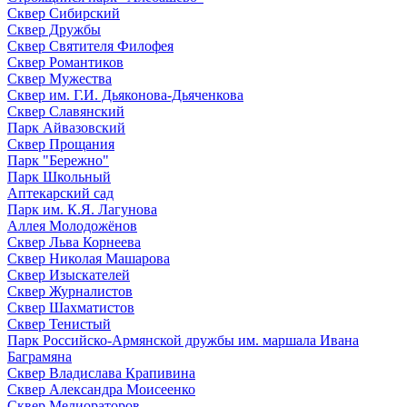
Сквер Сибирский
Сквер Дружбы
Сквер Святителя Филофея
Сквер Романтиков
Сквер Мужества
Сквер им. Г.И. Дьяконова-Дьяченкова
Сквер Славянский
Парк Айвазовский
Сквер Прощания
Парк "Бережно"
Парк Школьный
Аптекарский сад
Парк им. К.Я. Лагунова
Аллея Молодожёнов
Сквер Льва Корнеева
Сквер Николая Машарова
Сквер Изыскателей
Сквер Журналистов
Сквер Шахматистов
Сквер Тенистый
Парк Российско-Армянской дружбы им. маршала Ивана
Баграмяна
Сквер Владислава Крапивина
Сквер Александра Моисеенко
Сквер Мелиораторов