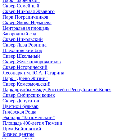
Парк "Заречный"
Сквер Семейный
Сквер Николая Жвавого
Парк Пограничников
Сквер Якова Неумоева
Центральная площадь
Загородный сад
Сквер Никольский
Сквер Льва Ровнина
Плехановский бор
Сквер Школьный
Сквер Железнодорожников
Сквер Исторический
Лесопарк им. Ю.А. Гагарина
Парк "Древо Жизни"
Сквер Комсомольский
Парк дружбы между Россией и Республикой Корея
Сквер Сибирских кошек
Сквер Депутатов
Цветной бульвар
Гилёвская Роща
Экопарк "Затюменский"
Площадь 400-летия Тюмени
Пруд Войновский
Бизнес-центры