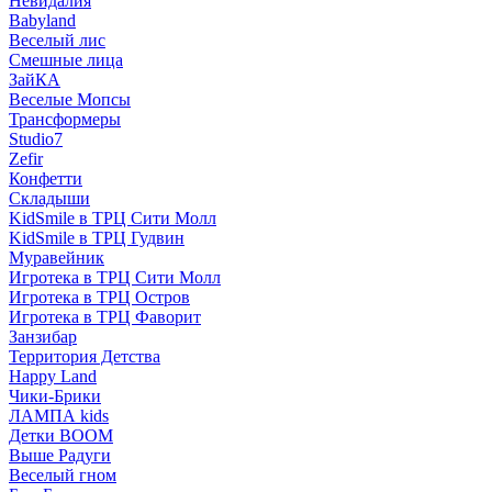
Невидалия
Babyland
Веселый лис
Смешные лица
ЗайКА
Веселые Мопсы
Трансформеры
Studio7
Zefir
Конфетти
Складыши
KidSmile в ТРЦ Сити Молл
KidSmile в ТРЦ Гудвин
Муравейник
Игротека в ТРЦ Сити Молл
Игротека в ТРЦ Остров
Игротека в ТРЦ Фаворит
Занзибар
Территория Детства
Happy Land
Чики-Брики
ЛАМПА kids
Детки BOOM
Выше Радуги
Веселый гном