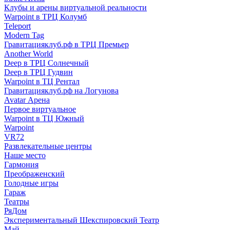
Клубы и арены виртуальной реальности
Warpoint в ТРЦ Колумб
Teleport
Modern Tag
Гравитацияклуб.рф в ТРЦ Премьер
Another World
Deep в ТРЦ Солнечный
Deep в ТРЦ Гудвин
Warpoint в ТЦ Рентал
Гравитацияклуб.рф на Логунова
Avatar Арена
Первое виртуальное
Warpoint в ТЦ Южный
Warpoint
VR72
Развлекательные центры
Наше место
Гармония
Преображенский
Голодные игры
Гараж
Театры
РяДом
Экспериментальный Шекспировский Театр
Май