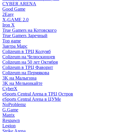
CYBER ARENA
Good Game
2Easy
X-GAME 2.0
Iron X
True Gamers на Котовского
True Gamers Заречный
Top game
Завтра Марс
Colizeum в ТРЦ Колумб
Colizeum на Челюскинцев
Colizeum на 50 лет Октября
Colizeum в ТРЦ Фаворит
Colizeum на Пермякова
3K на Малыгина
3K на Мельникайте
CyberX
eSports Central Arena в ТРЦ Остров
eSports Central Arena в ЦУМе
NoProblemz
G.Game
Matrix
Respawn
Legion
Strike Arena