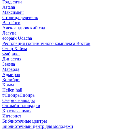
Голд сити
Astana
Максимыч
Столица деревень
Ван Гоги
Александровский сад
Лагуна
ecopark Udacha
Ресторация гостиничного комплекса Восток
Омар Хайям
Фабрика
Династия
Звезда
Марабда
Адмирал
Колибри
Крым
Hellen hall
#СибирьСибирь
Озерные аркады
Он-лайн площадки
Красная армия
Интернет
Библиотечные центры
Библиотечный центр для молодёжи