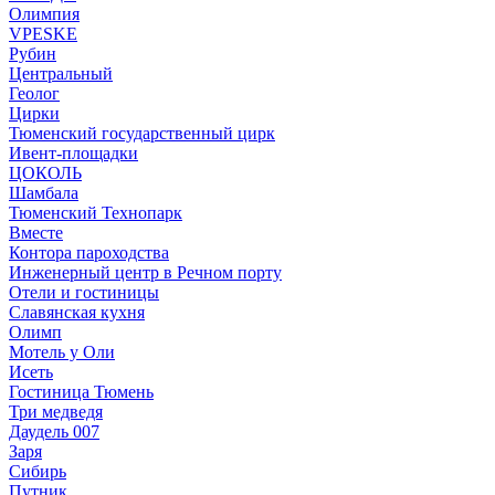
Олимпия
VPESKE
Рубин
Центральный
Геолог
Цирки
Тюменский государственный цирк
Ивент-площадки
ЦОКОЛЬ
Шамбала
Тюменский Технопарк
Вместе
Контора пароходства
Инженерный центр в Речном порту
Отели и гостиницы
Славянская кухня
Олимп
Мотель у Оли
Исеть
Гостиница Тюмень
Три медведя
Даудель 007
Заря
Сибирь
Путник