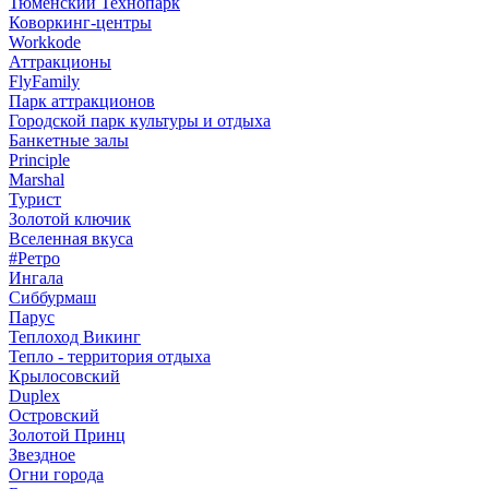
Тюменский Технопарк
Коворкинг-центры
Workkode
Аттракционы
FlyFamily
Парк аттракционов
Городской парк культуры и отдыха
Банкетные залы
Principle
Marshal
Турист
Золотой ключик
Вселенная вкуса
#Ретро
Ингала
Сиббурмаш
Парус
Теплоход Викинг
Тепло - территория отдыха
Крылосовский
Duplex
Островский
Золотой Принц
Звездное
Огни города