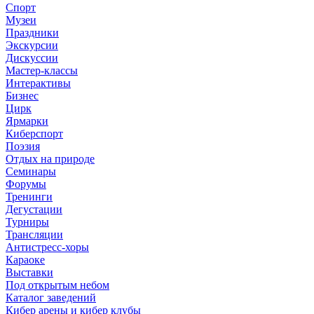
Спорт
Музеи
Праздники
Экскурсии
Дискуссии
Мастер-классы
Интерактивы
Бизнес
Цирк
Ярмарки
Киберспорт
Поэзия
Отдых на природе
Семинары
Форумы
Тренинги
Дегустации
Турниры
Трансляции
Антистресс-хоры
Караоке
Выставки
Под открытым небом
Каталог заведений
Кибер арены и кибер клубы