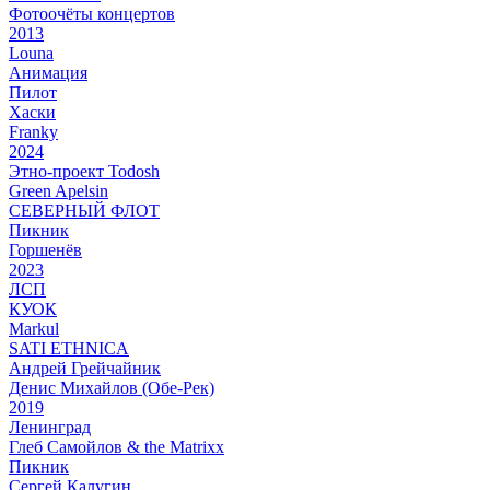
Фотоочёты концертов
2013
Louna
Анимация
Пилот
Хаски
Franky
2024
Этно-проект Todosh
Green Apelsin
СЕВЕРНЫЙ ФЛОТ
Пикник
Горшенёв
2023
ЛСП
КУОК
Markul
SATI ETHNICA
Андрей Грейчайник
Денис Михайлов (Обе-Рек)
2019
Ленинград
Глеб Самойлов & the Matrixx
Пикник
Сергей Калугин