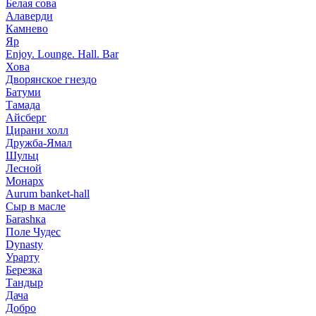
Белая сова
Алаверди
Камнево
Яр
Enjoy. Lounge. Hall. Bar
Хова
Дворянское гнездо
Батуми
Тамада
Айсберг
Цирани холл
Дружба-Ямал
Шульц
Лесной
Монарх
Aurum banket-hall
Сыр в масле
Баrаshка
Поле Чудес
Dynasty
Урарту
Березка
Тандыр
Дача
Добро