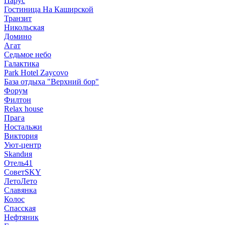
Парус
Гостиница На Каширской
Транзит
Никольская
Домино
Агат
Седьмое небо
Галактика
Park Hotel Zaycovo
База отдыха "Верхний бор"
Форум
Филтон
Relax house
Прага
Ностальжи
Виктория
Уют-центр
Skandия
Отель41
СоветSKY
ЛетоЛето
Славянка
Колос
Спасская
Нефтяник