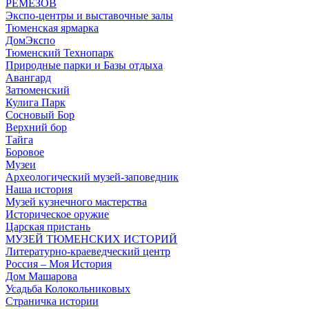
РЕМЕЗОВ
Экспо-центры и выставочные залы
Тюменская ярмарка
ДомЭкспо
Тюменский Технопарк
Природные парки и Базы отдыха
Авангард
Затюменский
Кулига Парк
Сосновый Бор
Верхний бор
Тайга
Боровое
Музеи
Археологический музей-заповедник
Наша история
Музей кузнечного мастерства
Историческое оружие
Царская пристань
МУЗЕЙ ТЮМЕНСКИХ ИСТОРИЙ
Литературно-краеведческий центр
Россия – Моя История
Дом Машарова
Усадьба Колокольниковых
Страничка истории