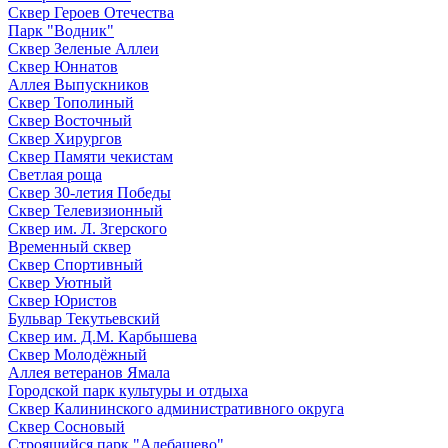
Сквер Героев Отечества
Парк "Водник"
Сквер Зеленые Аллеи
Сквер Юннатов
Аллея Выпускников
Сквер Тополиный
Сквер Восточный
Сквер Хирургов
Сквер Памяти чекистам
Светлая роща
Сквер 30-летия Победы
Сквер Телевизионный
Сквер им. Л. Згерского
Временный сквер
Сквер Спортивный
Сквер Уютный
Сквер Юристов
Бульвар Текутьевский
Сквер им. Д.М. Карбышева
Сквер Молодёжный
Аллея ветеранов Ямала
Городской парк культуры и отдыха
Сквер Калининского административного округа
Сквер Сосновый
Строящийся парк "Алебашево"