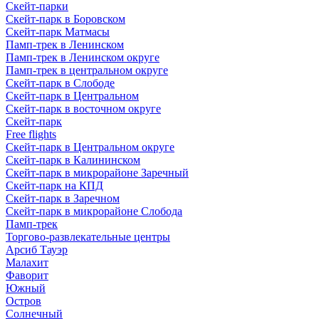
Скейт-парки
Скейт-парк в Боровском
Скейт-парк Матмасы
Памп-трек в Ленинском
Памп-трек в Ленинском округе
Памп-трек в центральном округе
Скейт-парк в Слободе
Скейт-парк в Центральном
Скейт-парк в восточном округе
Скейт-парк
Free flights
Скейт-парк в Центральном округе
Скейт-парк в Калининском
Скейт-парк в микрорайоне Заречный
Скейт-парк на КПД
Скейт-парк в Заречном
Скейт-парк в микрорайоне Слобода
Памп-трек
Торгово-развлекательные центры
Арсиб Тауэр
Малахит
Фаворит
Южный
Остров
Солнечный