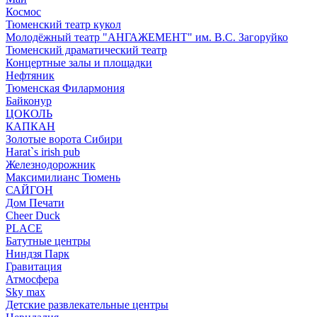
Космос
Тюменский театр кукол
Молодёжный театр "АНГАЖЕМЕНТ" им. В.С. Загоруйко
Тюменский драматический театр
Концертные залы и площадки
Нефтяник
Тюменская Филармония
Байконур
ЦОКОЛЬ
КАПКАН
Золотые ворота Сибири
Harat`s irish pub
Железнодорожник
Максимилианс Тюмень
САЙГОН
Дом Печати
Cheer Duck
PLACE
Батутные центры
Ниндзя Парк
Гравитация
Атмосфера
Sky max
Детские развлекательные центры