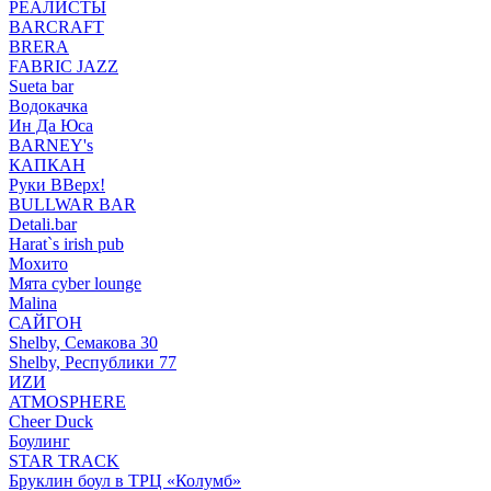
РЕАЛИСТЫ
BARCRAFT
BRERA
FABRIC JAZZ
Sueta bar
Водокачка
Ин Да Юса
BARNEY's
КАПКАН
Руки ВВерх!
BULLWAR BAR
Detali.bar
Harat`s irish pub
Мохито
Мята cyber lounge
Malina
САЙГОН
Shelby, Семакова 30
Shelby, Республики 77
ИZИ
ATMOSPHERE
Cheer Duck
Боулинг
STAR TRACK
Бруклин боул в ТРЦ «Колумб»