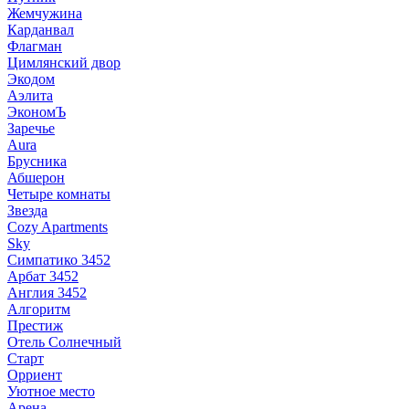
Жемчужина
Карданвал
Флагман
Цимлянский двор
Экодом
Аэлита
ЭкономЪ
Заречье
Aura
Брусника
Абшерон
Четыре комнаты
Звезда
Cozy Apartments
Sky
Симпатико 3452
Арбат 3452
Англия 3452
Алгоритм
Престиж
Отель Солнечный
Старт
Орриент
Уютное место
Арена