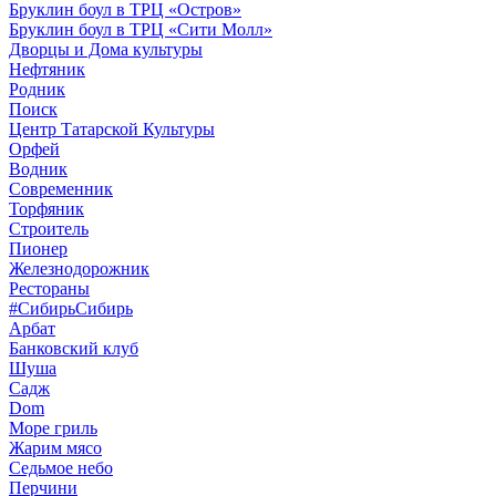
Бруклин боул в ТРЦ «Остров»
Бруклин боул в ТРЦ «Сити Молл»
Дворцы и Дома культуры
Нефтяник
Родник
Поиск
Центр Татарской Культуры
Орфей
Водник
Современник
Торфяник
Строитель
Пионер
Железнодорожник
Рестораны
#СибирьСибирь
Арбат
Банковский клуб
Шуша
Садж
Dom
Море гриль
Жарим мясо
Седьмое небо
Перчини