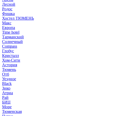
Лесной
Родос
Фишка
Хостел ТЮМЕНЬ
Макс
Европа
Time hotel
Тарманский
Солнечный
Compass
Глобус
Кристалл
Хом-Сити
Астория
Тюмень
Отб
Уездное
Black
Зико
Атриа
Рай
БИЦ
Море
Тюменская