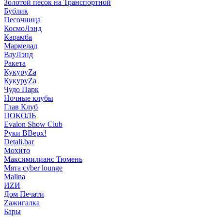
Золотой песок на Транспортной
Бублик
Песочница
КосмоЛэнд
Карамба
Мармелад
ВауЛэнд
Ракета
КукуруZа
КукуруZа
Чудо Парк
Ночные клубы
Глав Клуб
ЦОКОЛЬ
Evalon Show Club
Руки ВВерх!
Detali.bar
Мохито
Максимилианс Тюмень
Мята cyber lounge
Malina
ИZИ
Дом Печати
Zажигалка
Бары