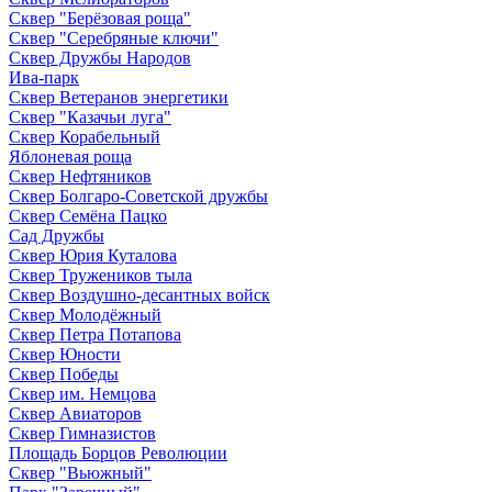
Сквер "Берёзовая роща"
Сквер "Серебряные ключи"
Сквер Дружбы Народов
Ива-парк
Сквер Ветеранов энергетики
Сквер "Казачьи луга"
Сквер Корабельный
Яблоневая роща
Сквер Нефтяников
Сквер Болгаро-Советской дружбы
Сквер Семёна Пацко
Сад Дружбы
Сквер Юрия Куталова
Сквер Тружеников тыла
Сквер Воздушно-десантных войск
Сквер Молодёжный
Сквер Петра Потапова
Сквер Юности
Сквер Победы
Сквер им. Немцова
Сквер Авиаторов
Сквер Гимназистов
Площадь Борцов Революции
Сквер "Вьюжный"