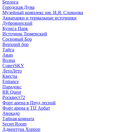
Берлога
Городская Дума
Музейный комплекс им. И.Я. Словцова
Аквапарки и термальные источники
Дубровинский
Кулига Парк
Источник Тюменский
Сосновый Бор
Верхний бор
Тайга
Аван
Волна
СоветSKY
ЛетоЛето
Квесты
Entrance
Парадокс
RR Quest
Росквест72
Форт арена в Пруд лесной
Форт арена в ТЦ Арбат
Авокадо
Тайная комната
Secret Room
Адвентура Хоррор