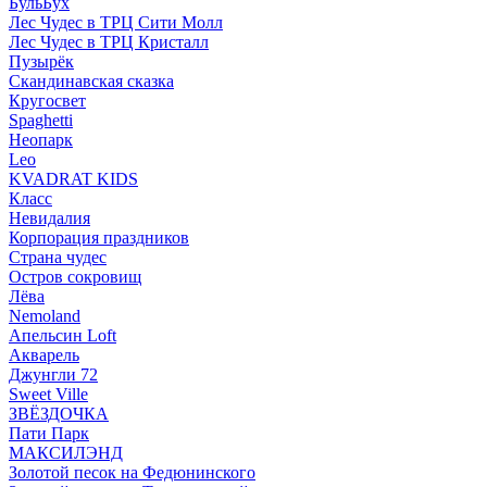
БульБух
Лес Чудес в ТРЦ Сити Молл
Лес Чудес в ТРЦ Кристалл
Пузырëк
Скандинавская сказка
Кругосвет
Spaghetti
Неопарк
Leo
KVADRAT KIDS
Класс
Невидалия
Корпорация праздников
Страна чудес
Остров сокровищ
Лёва
Nemoland
Апельсин Loft
Акварель
Джунгли 72
Sweet Ville
ЗВЁЗДОЧКА
Пати Парк
МАКСИЛЭНД
Золотой песок на Федюнинского