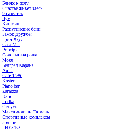
Ближе к делу
Счастье живет здесь
96 азиаток
Чум
Кишмиш
Распутинские бани
Замок Дружбы
Грин Хаус
Casa Mia
Principle
Соловьиная роща
Mogu
Белград Кафана
Айва
Cafe 15/86
Koster
Piano bar
Zarnizza
Кацо
Lodka
Отпуск
Максимилианс Тюмень
Спортивные комплексы
Зодчий
ГНЕЗДО