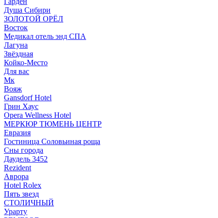
Гарден
Душа Сибири
ЗОЛОТОЙ ОРЁЛ
Восток
Медикал отель энд СПА
Лагуна
Звёздная
Койко-Место
Для вас
Мк
Вояж
Gansdorf Hotel
Грин Хаус
Opera Wellness Hotel
МЕРКЮР ТЮМЕНЬ ЦЕНТР
Евразия
Гостиница Соловьиная роща
Сны города
Даудель 3452
Rezident
Аврора
Hotel Rolex
Пять звезд
СТОЛИЧНЫЙ
Урарту