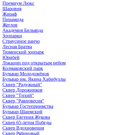
Премиум Люкс
Шаровня
Жираф
Пирамида
Жеглов
Академия Бильярда
Зоопарки
Страусиное ранчо
Лесная Братва
Тюменский зоопарк
Юрибей
Локации под открытым небом
Колмаковский парк
Бульвар Молодожёнов
Бульвар им. Якина Хабибуллы
Сквер "Радужный"
Сквер Дорожников
Сквер "Тихий"
Cквер "Равновесия"
Бульвар Гостеприимства
Бульвар Шаимский
Сквер Евгения Жукова
Сквер 65-летия Победы
Сквер Вдохновения
Сквер Рябиновый