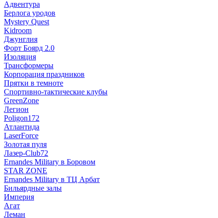
Адвентура
Берлога уродов
Mystery Quest
Kidroom
Джунглия
Форт Боярд 2.0
Изоляция
Трансформеры
Корпорация праздников
Прятки в темноте
Спортивно-тактические клубы
GreenZone
Легион
Poligon172
Атлантида
LaserForce
Золотая пуля
Лазер-Club72
Ernandes Military в Боровом
STAR ZONE
Ernandes Military в ТЦ Арбат
Бильярдные залы
Империя
Агат
Леман