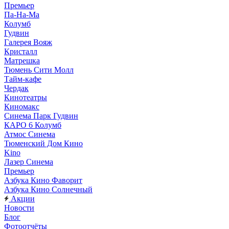
Премьер
Па-На-Ма
Колумб
Гудвин
Галерея Вояж
Кристалл
Матрешка
Тюмень Сити Молл
Тайм-кафе
Чердак
Кинотеатры
Киномакс
Синема Парк Гудвин
КАРО 6 Колумб
Атмос Синема
Тюменский Дом Кино
Kino
Лазер Синема
Премьер
Азбука Кино Фаворит
Азбука Кино Солнечный
Акции
Новости
Блог
Фотоотчёты