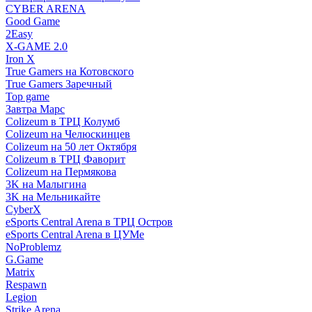
CYBER ARENA
Good Game
2Easy
X-GAME 2.0
Iron X
True Gamers на Котовского
True Gamers Заречный
Top game
Завтра Марс
Colizeum в ТРЦ Колумб
Colizeum на Челюскинцев
Colizeum на 50 лет Октября
Colizeum в ТРЦ Фаворит
Colizeum на Пермякова
3K на Малыгина
3K на Мельникайте
CyberX
eSports Central Arena в ТРЦ Остров
eSports Central Arena в ЦУМе
NoProblemz
G.Game
Matrix
Respawn
Legion
Strike Arena