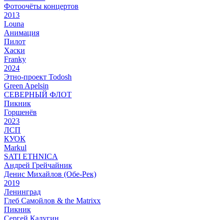
Фотоочёты концертов
2013
Louna
Анимация
Пилот
Хаски
Franky
2024
Этно-проект Todosh
Green Apelsin
СЕВЕРНЫЙ ФЛОТ
Пикник
Горшенёв
2023
ЛСП
КУОК
Markul
SATI ETHNICA
Андрей Грейчайник
Денис Михайлов (Обе-Рек)
2019
Ленинград
Глеб Самойлов & the Matrixx
Пикник
Сергей Калугин