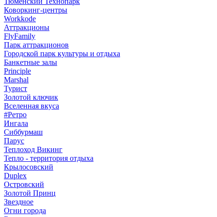
Тюменский Технопарк
Коворкинг-центры
Workkode
Аттракционы
FlyFamily
Парк аттракционов
Городской парк культуры и отдыха
Банкетные залы
Principle
Marshal
Турист
Золотой ключик
Вселенная вкуса
#Ретро
Ингала
Сиббурмаш
Парус
Теплоход Викинг
Тепло - территория отдыха
Крылосовский
Duplex
Островский
Золотой Принц
Звездное
Огни города