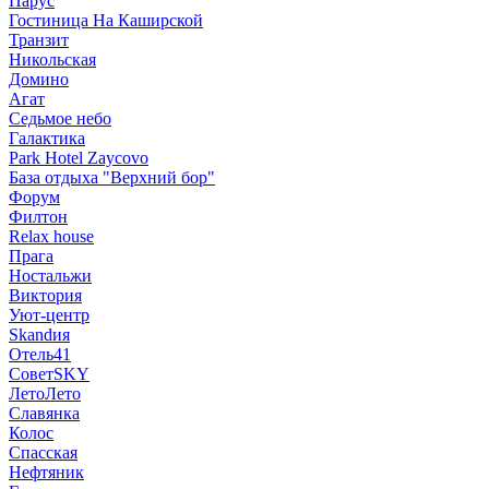
Парус
Гостиница На Каширской
Транзит
Никольская
Домино
Агат
Седьмое небо
Галактика
Park Hotel Zaycovo
База отдыха "Верхний бор"
Форум
Филтон
Relax house
Прага
Ностальжи
Виктория
Уют-центр
Skandия
Отель41
СоветSKY
ЛетоЛето
Славянка
Колос
Спасская
Нефтяник