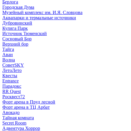
Берлога
Городская Дума
Музейный комплекс им. И.Я. Словцова
Аквапарки и термальные источники
Дубровинский
Кулига Парк
Источник Тюменский
Сосновый Бор
Верхний бор
Тайга
Аван
Волна
СоветSKY
ЛетоЛето
Квесты
Entrance
Парадокс
RR Quest
Росквест72
Форт арена в Пруд лесной
Форт арена в ТЦ Арбат
Авокадо
Тайная комната
Secret Room
Адвентура Хоррор