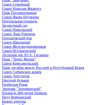
Парк "Заречный"
Сквер Семейный
Сквер Николая Жвавого
Парк Пограничников
Сквер Якова Неумоева
Центральная площадь
Загородный сад
Сквер Никольский
Сквер Льва Ровнина
Плехановский бор
Сквер Школьный
Сквер Железнодорожников
Сквер Исторический
Лесопарк им. Ю.А. Гагарина
Парк "Древо Жизни"
Сквер Комсомольский
Парк дружбы между Россией и Республикой Корея
Сквер Сибирских кошек
Сквер Депутатов
Цветной бульвар
Гилёвская Роща
Экопарк "Затюменский"
Площадь 400-летия Тюмени
Пруд Войновский
Бизнес-центры