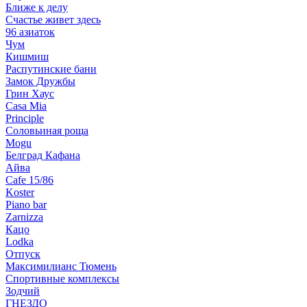
Ближе к делу
Счастье живет здесь
96 азиаток
Чум
Кишмиш
Распутинские бани
Замок Дружбы
Грин Хаус
Casa Mia
Principle
Соловьиная роща
Mogu
Белград Кафана
Айва
Cafe 15/86
Koster
Piano bar
Zarnizza
Кацо
Lodka
Отпуск
Максимилианс Тюмень
Спортивные комплексы
Зодчий
ГНЕЗДО