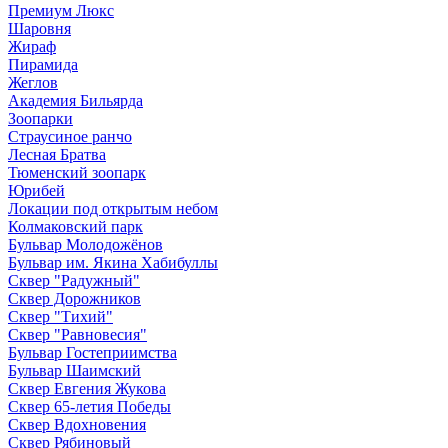
Премиум Люкс
Шаровня
Жираф
Пирамида
Жеглов
Академия Бильярда
Зоопарки
Страусиное ранчо
Лесная Братва
Тюменский зоопарк
Юрибей
Локации под открытым небом
Колмаковский парк
Бульвар Молодожёнов
Бульвар им. Якина Хабибуллы
Сквер "Радужный"
Сквер Дорожников
Сквер "Тихий"
Cквер "Равновесия"
Бульвар Гостеприимства
Бульвар Шаимский
Сквер Евгения Жукова
Сквер 65-летия Победы
Сквер Вдохновения
Сквер Рябиновый