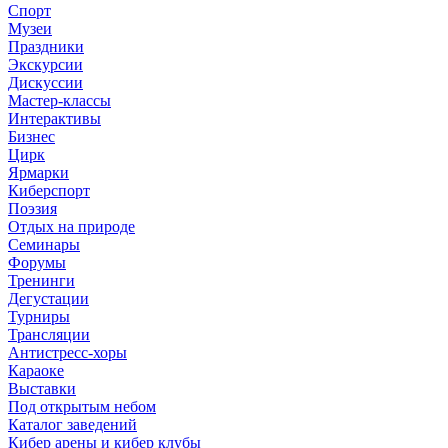
Спорт
Музеи
Праздники
Экскурсии
Дискуссии
Мастер-классы
Интерактивы
Бизнес
Цирк
Ярмарки
Киберспорт
Поэзия
Отдых на природе
Семинары
Форумы
Тренинги
Дегустации
Турниры
Трансляции
Антистресс-хоры
Караоке
Выставки
Под открытым небом
Каталог заведений
Кибер арены и кибер клубы