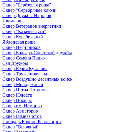
Сквер "Берёзовая роща"
Сквер "Серебряные ключи"
Сквер Дружбы Народов
Ива-парк
Сквер Ветеранов энергетики
Сквер "Казачьи луга"
Сквер Корабельный
Яблоневая роща
Сквер Нефтяников
Сквер Болгаро-Советской дружбы
Сквер Семёна Пацко
Сад Дружбы
Сквер Юрия Куталова
Сквер Тружеников тыла
Сквер Воздушно-десантных войск
Сквер Молодёжный
Сквер Петра Потапова
Сквер Юности
Сквер Победы
Сквер им. Немцова
Сквер Авиаторов
Сквер Гимназистов
Площадь Борцов Революции
Сквер "Вьюжный"