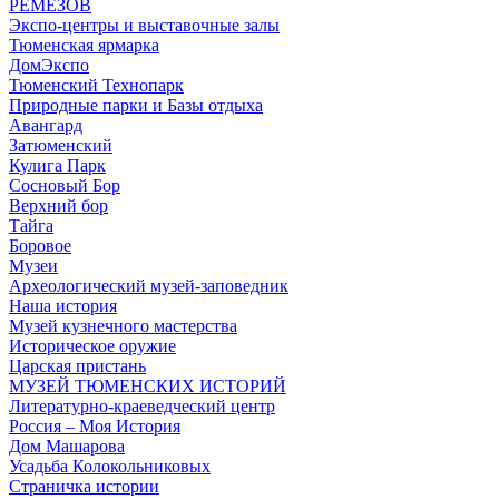
РЕМЕЗОВ
Экспо-центры и выставочные залы
Тюменская ярмарка
ДомЭкспо
Тюменский Технопарк
Природные парки и Базы отдыха
Авангард
Затюменский
Кулига Парк
Сосновый Бор
Верхний бор
Тайга
Боровое
Музеи
Археологический музей-заповедник
Наша история
Музей кузнечного мастерства
Историческое оружие
Царская пристань
МУЗЕЙ ТЮМЕНСКИХ ИСТОРИЙ
Литературно-краеведческий центр
Россия – Моя История
Дом Машарова
Усадьба Колокольниковых
Страничка истории