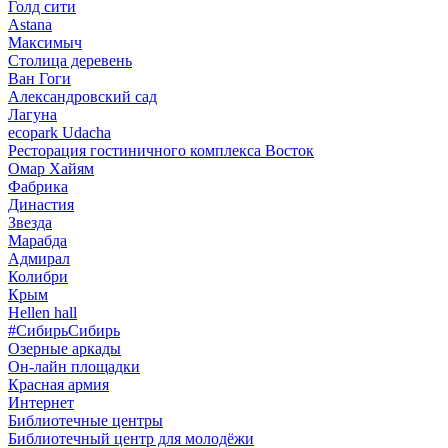
Голд сити
Astana
Максимыч
Столица деревень
Ван Гоги
Александровский сад
Лагуна
ecopark Udacha
Ресторация гостиничного комплекса Восток
Омар Хайям
Фабрика
Династия
Звезда
Марабда
Адмирал
Колибри
Крым
Hellen hall
#СибирьСибирь
Озерные аркады
Он-лайн площадки
Красная армия
Интернет
Библиотечные центры
Библиотечный центр для молодёжи