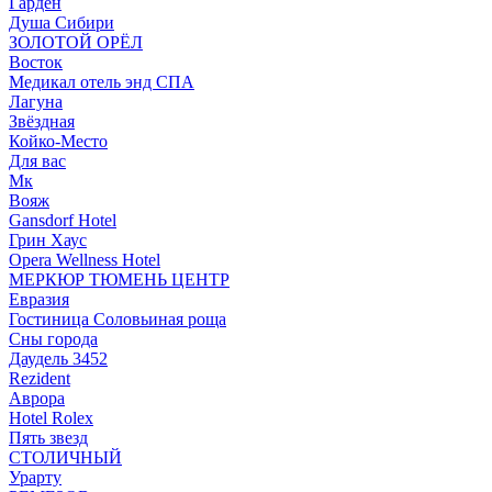
Гарден
Душа Сибири
ЗОЛОТОЙ ОРЁЛ
Восток
Медикал отель энд СПА
Лагуна
Звёздная
Койко-Место
Для вас
Мк
Вояж
Gansdorf Hotel
Грин Хаус
Opera Wellness Hotel
МЕРКЮР ТЮМЕНЬ ЦЕНТР
Евразия
Гостиница Соловьиная роща
Сны города
Даудель 3452
Rezident
Аврора
Hotel Rolex
Пять звезд
СТОЛИЧНЫЙ
Урарту