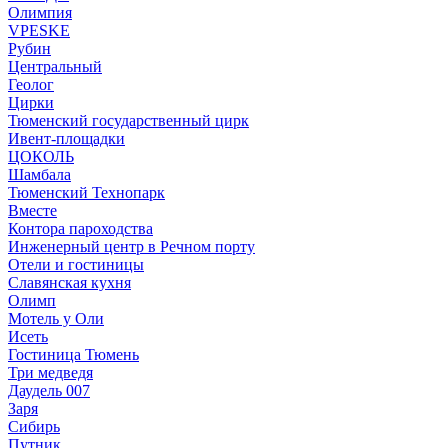
Олимпия
VPESKE
Рубин
Центральный
Геолог
Цирки
Тюменский государственный цирк
Ивент-площадки
ЦОКОЛЬ
Шамбала
Тюменский Технопарк
Вместе
Контора пароходства
Инженерный центр в Речном порту
Отели и гостиницы
Славянская кухня
Олимп
Мотель у Оли
Исеть
Гостиница Тюмень
Три медведя
Даудель 007
Заря
Сибирь
Путник