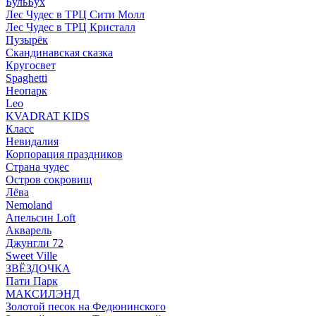
БульБух
Лес Чудес в ТРЦ Сити Молл
Лес Чудес в ТРЦ Кристалл
Пузырëк
Скандинавская сказка
Кругосвет
Spaghetti
Неопарк
Leo
KVADRAT KIDS
Класс
Невидалия
Корпорация праздников
Страна чудес
Остров сокровищ
Лёва
Nemoland
Апельсин Loft
Акварель
Джунгли 72
Sweet Ville
ЗВЁЗДОЧКА
Пати Парк
МАКСИЛЭНД
Золотой песок на Федюнинского