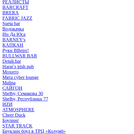
РЕАЛИСТЫ
BARCRAFT
BRERA
FABRIC JAZZ
Sueta bar
Водокачка
Ин Да Юса
BARNEY's
КАПКАН
Руки ВВерх!
BULLWAR BAR
Detali.bar
Harat`s irish pub
Мохито
Мята cyber lounge
Malina
САЙГОН
Shelby, Семакова 30
Shelby, Республики 77
ИZИ
ATMOSPHERE
Cheer Duck
Боулинг
STAR TRACK
Бруклин боул в ТРЦ «Колумб»