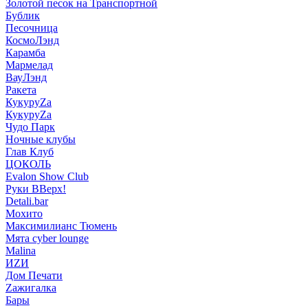
Золотой песок на Транспортной
Бублик
Песочница
КосмоЛэнд
Карамба
Мармелад
ВауЛэнд
Ракета
КукуруZа
КукуруZа
Чудо Парк
Ночные клубы
Глав Клуб
ЦОКОЛЬ
Evalon Show Club
Руки ВВерх!
Detali.bar
Мохито
Максимилианс Тюмень
Мята cyber lounge
Malina
ИZИ
Дом Печати
Zажигалка
Бары