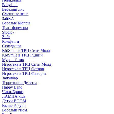
Невидалия
Babyland
Веселый лис
Смешные лица
ЗайКА
Веселые Мопсы
Трансформеры
Studio7
Zefir
Конфетти
Складыши
KidSmile в ТРЦ Сити Молл
KidSmile в ТРЦ Гудвин
Муравейник
Игротека в ТРЦ Сити Молл
Игротека в ТРЦ Остров
Игротека в ТРЦ Фаворит
Занзибар
Территория Детства
Happy Land
Чики-Брики
ЛАМПА kids
Детки BOOM
Выше Радуги
Веселый гном