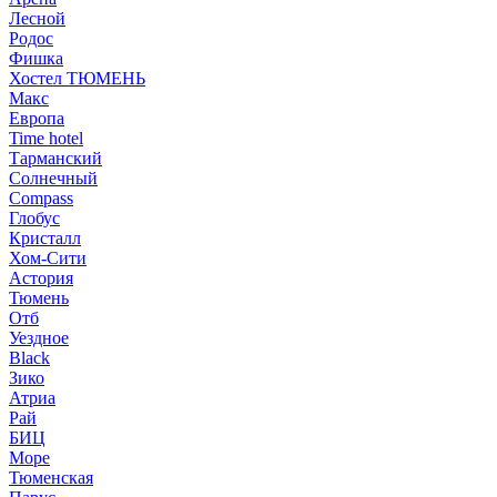
Лесной
Родос
Фишка
Хостел ТЮМЕНЬ
Макс
Европа
Time hotel
Тарманский
Солнечный
Compass
Глобус
Кристалл
Хом-Сити
Астория
Тюмень
Отб
Уездное
Black
Зико
Атриа
Рай
БИЦ
Море
Тюменская