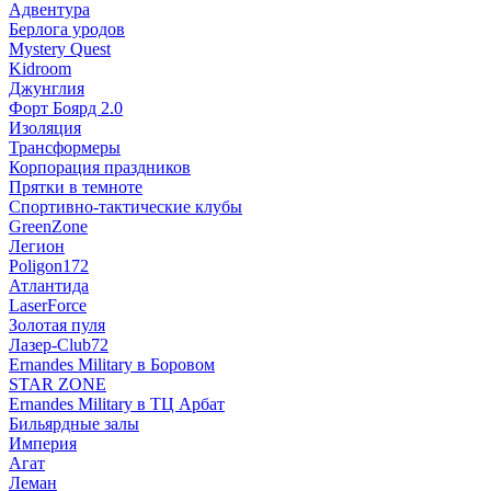
Адвентура
Берлога уродов
Mystery Quest
Kidroom
Джунглия
Форт Боярд 2.0
Изоляция
Трансформеры
Корпорация праздников
Прятки в темноте
Спортивно-тактические клубы
GreenZone
Легион
Poligon172
Атлантида
LaserForce
Золотая пуля
Лазер-Club72
Ernandes Military в Боровом
STAR ZONE
Ernandes Military в ТЦ Арбат
Бильярдные залы
Империя
Агат
Леман