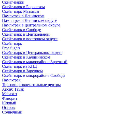
Скейт-парки
Скейт-парк в Боровском
Скейт-парк Матмасы
Памп-трек в Ленинском
Памп-трек в Ленинском округе
Памп-трек в центральном округе
Скейт-парк в Слободе
Скейт-парк в Центральном
Скейт-парк в восточном округе
Скейт-парк
Free flights
Скейт-парк в Центральном округе
Скейт-парк в Калининском
Скейт-парк в микрорайоне Заречный
Скейт-парк на КПД
Скейт-парк в Заречном
Скейт-парк в микрорайоне Слобода
Памп-трек
Торгово-развлекательные центры
Арсиб Тауэр
Малахит
Фаворит
Южный
Остров
Солнечный