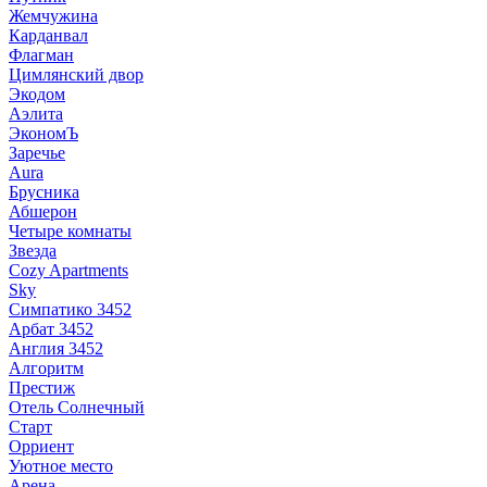
Жемчужина
Карданвал
Флагман
Цимлянский двор
Экодом
Аэлита
ЭкономЪ
Заречье
Aura
Брусника
Абшерон
Четыре комнаты
Звезда
Cozy Apartments
Sky
Симпатико 3452
Арбат 3452
Англия 3452
Алгоритм
Престиж
Отель Солнечный
Старт
Орриент
Уютное место
Арена