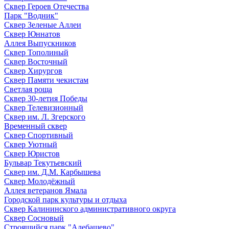
Сквер Героев Отечества
Парк "Водник"
Сквер Зеленые Аллеи
Сквер Юннатов
Аллея Выпускников
Сквер Тополиный
Сквер Восточный
Сквер Хирургов
Сквер Памяти чекистам
Светлая роща
Сквер 30-летия Победы
Сквер Телевизионный
Сквер им. Л. Згерского
Временный сквер
Сквер Спортивный
Сквер Уютный
Сквер Юристов
Бульвар Текутьевский
Сквер им. Д.М. Карбышева
Сквер Молодёжный
Аллея ветеранов Ямала
Городской парк культуры и отдыха
Сквер Калининского административного округа
Сквер Сосновый
Строящийся парк "Алебашево"