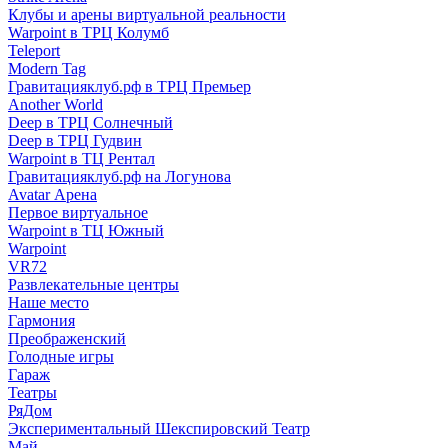
Клубы и арены виртуальной реальности
Warpoint в ТРЦ Колумб
Teleport
Modern Tag
Гравитацияклуб.рф в ТРЦ Премьер
Another World
Deep в ТРЦ Солнечный
Deep в ТРЦ Гудвин
Warpoint в ТЦ Рентал
Гравитацияклуб.рф на Логунова
Avatar Арена
Первое виртуальное
Warpoint в ТЦ Южный
Warpoint
VR72
Развлекательные центры
Наше место
Гармония
Преображенский
Голодные игры
Гараж
Театры
РяДом
Экспериментальный Шекспировский Театр
Май