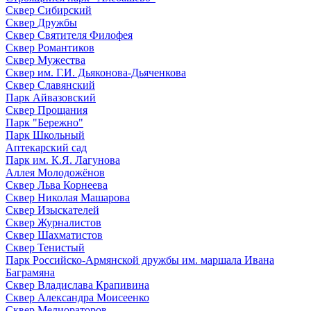
Сквер Сибирский
Сквер Дружбы
Сквер Святителя Филофея
Сквер Романтиков
Сквер Мужества
Сквер им. Г.И. Дьяконова-Дьяченкова
Сквер Славянский
Парк Айвазовский
Сквер Прощания
Парк "Бережно"
Парк Школьный
Аптекарский сад
Парк им. К.Я. Лагунова
Аллея Молодожёнов
Сквер Льва Корнеева
Сквер Николая Машарова
Сквер Изыскателей
Сквер Журналистов
Сквер Шахматистов
Сквер Тенистый
Парк Российско-Армянской дружбы им. маршала Ивана
Баграмяна
Сквер Владислава Крапивина
Сквер Александра Моисеенко
Сквер Мелиораторов