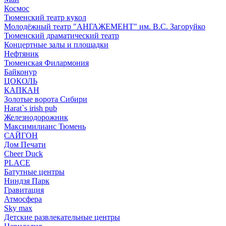
Космос
Тюменский театр кукол
Молодёжный театр "АНГАЖЕМЕНТ" им. В.С. Загоруйко
Тюменский драматический театр
Концертные залы и площадки
Нефтяник
Тюменская Филармония
Байконур
ЦОКОЛЬ
КАПКАН
Золотые ворота Сибири
Harat`s irish pub
Железнодорожник
Максимилианс Тюмень
САЙГОН
Дом Печати
Cheer Duck
PLACE
Батутные центры
Ниндзя Парк
Гравитация
Атмосфера
Sky max
Детские развлекательные центры