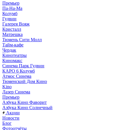
Премьер
Па-На-Ма
Колумб
Гудвин
Галерея Вояж
Кристалл
Матрешка
Тюмень Сити Молл
Тайм-кафе
Чердак
Кинотеатры
Киномакс
Синема Парк Гудвин
КАРО 6 Колумб
Атмос Синема
Тюменский Дом Кино
Kino
Лазер Синема
Премьер
Азбука Кино Фаворит
Азбука Кино Солнечный
Акции
Новости
Блог
Фотоотчёты