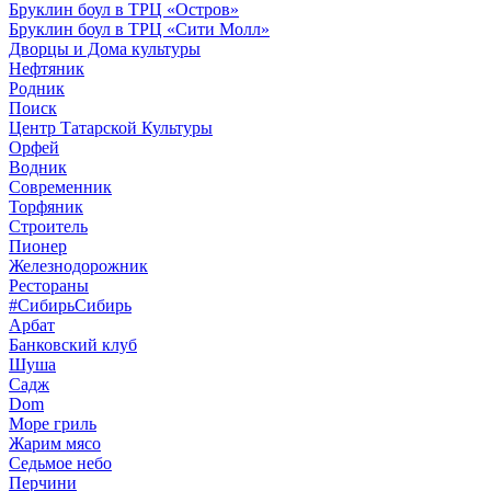
Бруклин боул в ТРЦ «Остров»
Бруклин боул в ТРЦ «Сити Молл»
Дворцы и Дома культуры
Нефтяник
Родник
Поиск
Центр Татарской Культуры
Орфей
Водник
Современник
Торфяник
Строитель
Пионер
Железнодорожник
Рестораны
#СибирьСибирь
Арбат
Банковский клуб
Шуша
Садж
Dom
Море гриль
Жарим мясо
Седьмое небо
Перчини