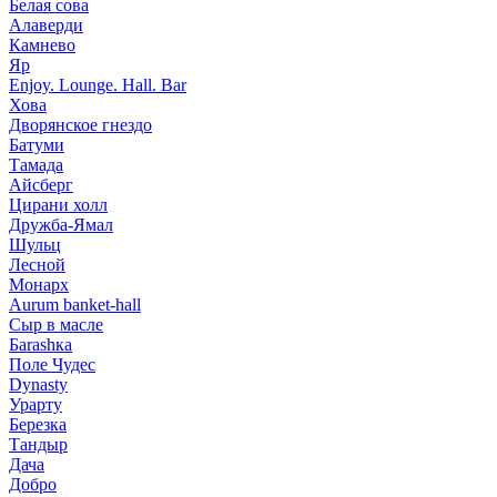
Белая сова
Алаверди
Камнево
Яр
Enjoy. Lounge. Hall. Bar
Хова
Дворянское гнездо
Батуми
Тамада
Айсберг
Цирани холл
Дружба-Ямал
Шульц
Лесной
Монарх
Aurum banket-hall
Сыр в масле
Баrаshка
Поле Чудес
Dynasty
Урарту
Березка
Тандыр
Дача
Добро