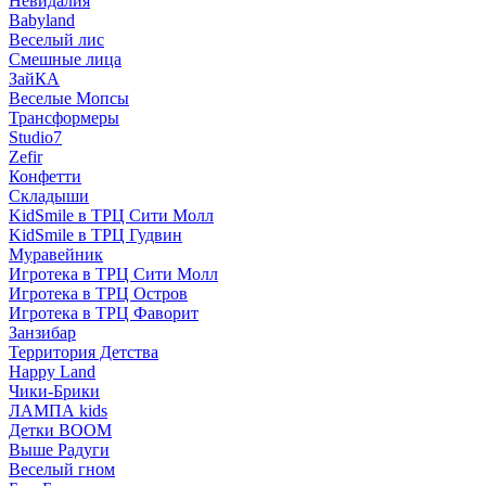
Невидалия
Babyland
Веселый лис
Смешные лица
ЗайКА
Веселые Мопсы
Трансформеры
Studio7
Zefir
Конфетти
Складыши
KidSmile в ТРЦ Сити Молл
KidSmile в ТРЦ Гудвин
Муравейник
Игротека в ТРЦ Сити Молл
Игротека в ТРЦ Остров
Игротека в ТРЦ Фаворит
Занзибар
Территория Детства
Happy Land
Чики-Брики
ЛАМПА kids
Детки BOOM
Выше Радуги
Веселый гном