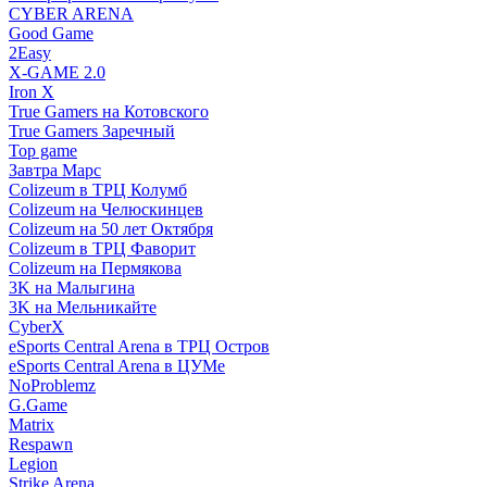
CYBER ARENA
Good Game
2Easy
X-GAME 2.0
Iron X
True Gamers на Котовского
True Gamers Заречный
Top game
Завтра Марс
Colizeum в ТРЦ Колумб
Colizeum на Челюскинцев
Colizeum на 50 лет Октября
Colizeum в ТРЦ Фаворит
Colizeum на Пермякова
3K на Малыгина
3K на Мельникайте
CyberX
eSports Central Arena в ТРЦ Остров
eSports Central Arena в ЦУМе
NoProblemz
G.Game
Matrix
Respawn
Legion
Strike Arena