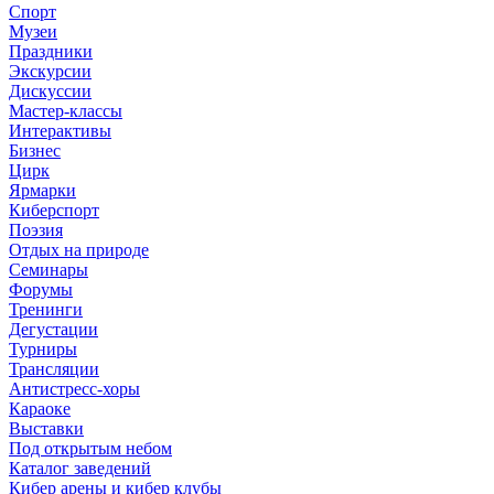
Спорт
Музеи
Праздники
Экскурсии
Дискуссии
Мастер-классы
Интерактивы
Бизнес
Цирк
Ярмарки
Киберспорт
Поэзия
Отдых на природе
Семинары
Форумы
Тренинги
Дегустации
Турниры
Трансляции
Антистресс-хоры
Караоке
Выставки
Под открытым небом
Каталог заведений
Кибер арены и кибер клубы