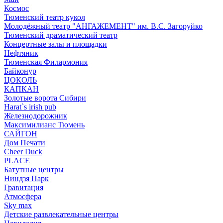
Космос
Тюменский театр кукол
Молодёжный театр "АНГАЖЕМЕНТ" им. В.С. Загоруйко
Тюменский драматический театр
Концертные залы и площадки
Нефтяник
Тюменская Филармония
Байконур
ЦОКОЛЬ
КАПКАН
Золотые ворота Сибири
Harat`s irish pub
Железнодорожник
Максимилианс Тюмень
САЙГОН
Дом Печати
Cheer Duck
PLACE
Батутные центры
Ниндзя Парк
Гравитация
Атмосфера
Sky max
Детские развлекательные центры