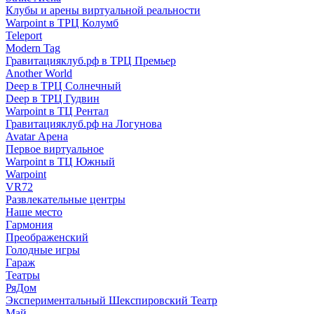
Клубы и арены виртуальной реальности
Warpoint в ТРЦ Колумб
Teleport
Modern Tag
Гравитацияклуб.рф в ТРЦ Премьер
Another World
Deep в ТРЦ Солнечный
Deep в ТРЦ Гудвин
Warpoint в ТЦ Рентал
Гравитацияклуб.рф на Логунова
Avatar Арена
Первое виртуальное
Warpoint в ТЦ Южный
Warpoint
VR72
Развлекательные центры
Наше место
Гармония
Преображенский
Голодные игры
Гараж
Театры
РяДом
Экспериментальный Шекспировский Театр
Май