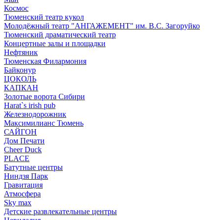
Космос
Тюменский театр кукол
Молодёжный театр "АНГАЖЕМЕНТ" им. В.С. Загоруйко
Тюменский драматический театр
Концертные залы и площадки
Нефтяник
Тюменская Филармония
Байконур
ЦОКОЛЬ
КАПКАН
Золотые ворота Сибири
Harat`s irish pub
Железнодорожник
Максимилианс Тюмень
САЙГОН
Дом Печати
Cheer Duck
PLACE
Батутные центры
Ниндзя Парк
Гравитация
Атмосфера
Sky max
Детские развлекательные центры