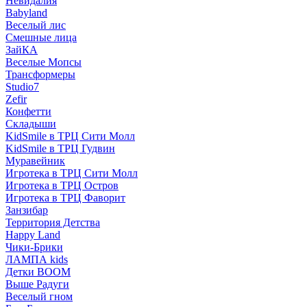
Невидалия
Babyland
Веселый лис
Смешные лица
ЗайКА
Веселые Мопсы
Трансформеры
Studio7
Zefir
Конфетти
Складыши
KidSmile в ТРЦ Сити Молл
KidSmile в ТРЦ Гудвин
Муравейник
Игротека в ТРЦ Сити Молл
Игротека в ТРЦ Остров
Игротека в ТРЦ Фаворит
Занзибар
Территория Детства
Happy Land
Чики-Брики
ЛАМПА kids
Детки BOOM
Выше Радуги
Веселый гном