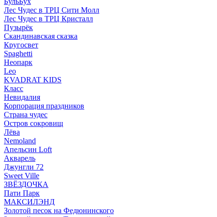
БульБух
Лес Чудес в ТРЦ Сити Молл
Лес Чудес в ТРЦ Кристалл
Пузырëк
Скандинавская сказка
Кругосвет
Spaghetti
Неопарк
Leo
KVADRAT KIDS
Класс
Невидалия
Корпорация праздников
Страна чудес
Остров сокровищ
Лёва
Nemoland
Апельсин Loft
Акварель
Джунгли 72
Sweet Ville
ЗВЁЗДОЧКА
Пати Парк
МАКСИЛЭНД
Золотой песок на Федюнинского