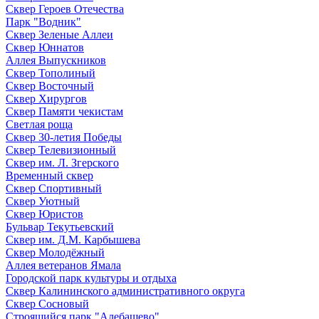
Сквер Героев Отечества
Парк "Водник"
Сквер Зеленые Аллеи
Сквер Юннатов
Аллея Выпускников
Сквер Тополиный
Сквер Восточный
Сквер Хирургов
Сквер Памяти чекистам
Светлая роща
Сквер 30-летия Победы
Сквер Телевизионный
Сквер им. Л. Згерского
Временный сквер
Сквер Спортивный
Сквер Уютный
Сквер Юристов
Бульвар Текутьевский
Сквер им. Д.М. Карбышева
Сквер Молодёжный
Аллея ветеранов Ямала
Городской парк культуры и отдыха
Сквер Калининского административного округа
Сквер Сосновый
Строящийся парк "Алебашево"