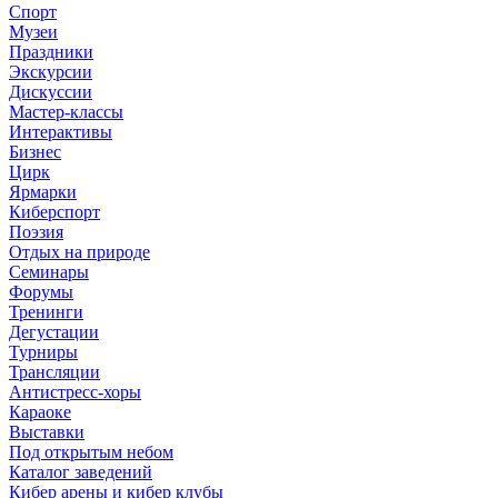
Спорт
Музеи
Праздники
Экскурсии
Дискуссии
Мастер-классы
Интерактивы
Бизнес
Цирк
Ярмарки
Киберспорт
Поэзия
Отдых на природе
Семинары
Форумы
Тренинги
Дегустации
Турниры
Трансляции
Антистресс-хоры
Караоке
Выставки
Под открытым небом
Каталог заведений
Кибер арены и кибер клубы