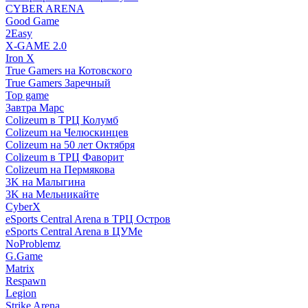
CYBER ARENA
Good Game
2Easy
X-GAME 2.0
Iron X
True Gamers на Котовского
True Gamers Заречный
Top game
Завтра Марс
Colizeum в ТРЦ Колумб
Colizeum на Челюскинцев
Colizeum на 50 лет Октября
Colizeum в ТРЦ Фаворит
Colizeum на Пермякова
3K на Малыгина
3K на Мельникайте
CyberX
eSports Central Arena в ТРЦ Остров
eSports Central Arena в ЦУМе
NoProblemz
G.Game
Matrix
Respawn
Legion
Strike Arena