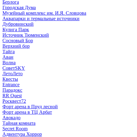
Берлога
Городская Дума
Музейный комплекс им. И.Я. Словцова
Аквапарки и термальные источники
Дубровинский
Кулига Парк
Источник Тюменский
Сосновый Бор
Верхний бор
Тайга
Аван
Волна
СоветSKY
ЛетоЛето
Квесты
Entrance
Парадокс
RR Quest
Росквест72
Форт арена в Пруд лесной
Форт арена в ТЦ Арбат
Авокадо
Тайная комната
Secret Room
Адвентура Хоррор