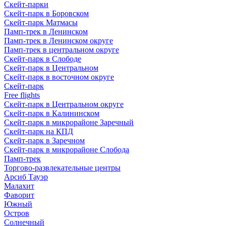
Скейт-парки
Скейт-парк в Боровском
Скейт-парк Матмасы
Памп-трек в Ленинском
Памп-трек в Ленинском округе
Памп-трек в центральном округе
Скейт-парк в Слободе
Скейт-парк в Центральном
Скейт-парк в восточном округе
Скейт-парк
Free flights
Скейт-парк в Центральном округе
Скейт-парк в Калининском
Скейт-парк в микрорайоне Заречный
Скейт-парк на КПД
Скейт-парк в Заречном
Скейт-парк в микрорайоне Слобода
Памп-трек
Торгово-развлекательные центры
Арсиб Тауэр
Малахит
Фаворит
Южный
Остров
Солнечный