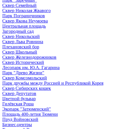
Парк "Заречный"
Сквер Семейный
Сквер Николая Жвавого
Парк Пограничников
Сквер Якова Неумоева
Центральная площадь
Загородный сад
Сквер Никольский
Сквер Льва Ровнина
Плехановский бор
Сквер Школьный
Сквер Железнодорожников
Сквер Исторический
Лесопарк им. Ю.А. Гагарина
Парк "Древо Жизни"
Сквер Комсомольский
Парк дружбы между Россией и Республикой Корея
Сквер Сибирских кошек
Сквер Депутатов
Цветной бульвар
Гилёвская Роща
Экопарк "Затюменский"
Площадь 400-летия Тюмени
Пруд Войновский
Бизнес-центры