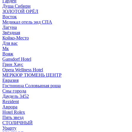
Гарден
Душа Сибири
ЗОЛОТОЙ ОРЁЛ
Восток
Медикал отель энд СПА
Лагуна
Звёздная
Койко-Место
Для вас
Мк
Вояж
Gansdorf Hotel
Грин Хаус
Opera Wellness Hotel
МЕРКЮР ТЮМЕНЬ ЦЕНТР
Евразия
Гостиница Соловьиная роща
Сны города
Даудель 3452
Rezident
Аврора
Hotel Rolex
Пять звезд
СТОЛИЧНЫЙ
Урарту