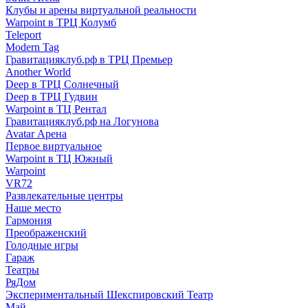
Клубы и арены виртуальной реальности
Warpoint в ТРЦ Колумб
Teleport
Modern Tag
Гравитацияклуб.рф в ТРЦ Премьер
Another World
Deep в ТРЦ Солнечный
Deep в ТРЦ Гудвин
Warpoint в ТЦ Рентал
Гравитацияклуб.рф на Логунова
Avatar Арена
Первое виртуальное
Warpoint в ТЦ Южный
Warpoint
VR72
Развлекательные центры
Наше место
Гармония
Преображенский
Голодные игры
Гараж
Театры
РяДом
Экспериментальный Шекспировский Театр
Май