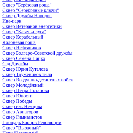
Сквер "Берёзовая роща"
Сквер "Серебряные ключи"
Сквер Дружбы Народов
Ива-парк
Сквер Ветеранов энергетики
Сквер "Казачьи луга"
Сквер Корабельный
Яблоневая роща
Сквер Нефтяников
Сквер Болгаро-Советской дружбы
Сквер Семёна Пацко
Сад Дружбы
Сквер Юрия Куталова
Сквер Тружеников тыла
Сквер Воздушно-десантных войск
Сквер Молодёжный
Сквер Петра Потапова
Сквер Юности
Сквер Победы
Сквер им. Немцова
Сквер Авиаторов
Сквер Гимназистов
Площадь Борцов Революции
Сквер "Вьюжный"