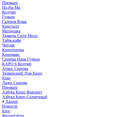
Премьер
Па-На-Ма
Колумб
Гудвин
Галерея Вояж
Кристалл
Матрешка
Тюмень Сити Молл
Тайм-кафе
Чердак
Кинотеатры
Киномакс
Синема Парк Гудвин
КАРО 6 Колумб
Атмос Синема
Тюменский Дом Кино
Kino
Лазер Синема
Премьер
Азбука Кино Фаворит
Азбука Кино Солнечный
Акции
Новости
Блог
Фотоотчёты