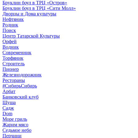
Бруклин боул в ТРЦ «Остров»
Бруклин боул в ТРЦ «Сити Молл»
Дворцы и Дома культуры
Нефтяник
Родник
Поиск
Центр Татарской Культуры
Орфей
Водник
Современник
Торфяник
Строитель
Пионер
Железнодорожник
Рестораны
#СибирьСибирь
Арбат
Банковский клуб
Шуша
Садж
Dom
Море гриль
Жарим мясо
Седьмое небо
Перчини