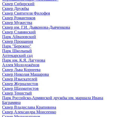
Сквер Сибирский
Сквер Дружбы
Сквер Святителя Филофея
Сквер Романтиков
Сквер Мужества
Сквер им. Г.И. Дьяконова-Дьяченкова
Сквер Славянский
Парк Айвазовский
Сквер Прощания
Парк "Бережно"
Парк Школьный
Аптекарский сад
Парк им. К.Я. Лагунова
Аллея Молодожёнов
Сквер Льва Корнеева
Сквер Николая Машарова
Сквер Изыскателей
Сквер Журналистов
Сквер Шахматистов
Сквер Тенистый
Парк Российско-Армянской дружбы им. маршала Ивана
Баграмяна
Сквер Владислава Крапивина
Сквер Александра Моисеенко
Сквер Мелиораторов