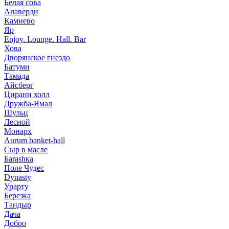
Белая сова
Алаверди
Камнево
Яр
Enjoy. Lounge. Hall. Bar
Хова
Дворянское гнездо
Батуми
Тамада
Айсберг
Цирани холл
Дружба-Ямал
Шульц
Лесной
Монарх
Aurum banket-hall
Сыр в масле
Баrаshка
Поле Чудес
Dynasty
Урарту
Березка
Тандыр
Дача
Добро