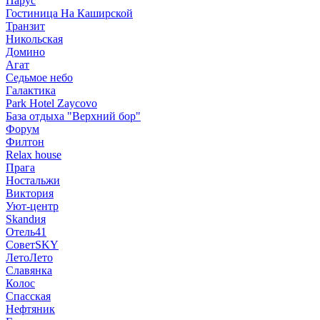
Парус
Гостиница На Каширской
Транзит
Никольская
Домино
Агат
Седьмое небо
Галактика
Park Hotel Zaycovo
База отдыха "Верхний бор"
Форум
Филтон
Relax house
Прага
Ностальжи
Виктория
Уют-центр
Skandия
Отель41
СоветSKY
ЛетоЛето
Славянка
Колос
Спасская
Нефтяник