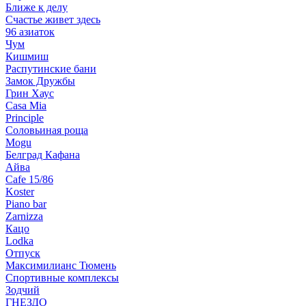
Ближе к делу
Счастье живет здесь
96 азиаток
Чум
Кишмиш
Распутинские бани
Замок Дружбы
Грин Хаус
Casa Mia
Principle
Соловьиная роща
Mogu
Белград Кафана
Айва
Cafe 15/86
Koster
Piano bar
Zarnizza
Кацо
Lodka
Отпуск
Максимилианс Тюмень
Спортивные комплексы
Зодчий
ГНЕЗДО