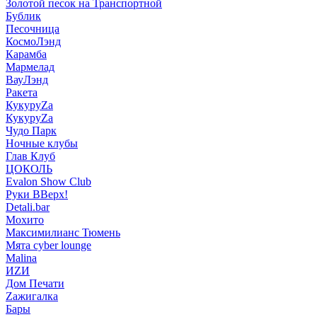
Золотой песок на Транспортной
Бублик
Песочница
КосмоЛэнд
Карамба
Мармелад
ВауЛэнд
Ракета
КукуруZа
КукуруZа
Чудо Парк
Ночные клубы
Глав Клуб
ЦОКОЛЬ
Evalon Show Club
Руки ВВерх!
Detali.bar
Мохито
Максимилианс Тюмень
Мята cyber lounge
Malina
ИZИ
Дом Печати
Zажигалка
Бары