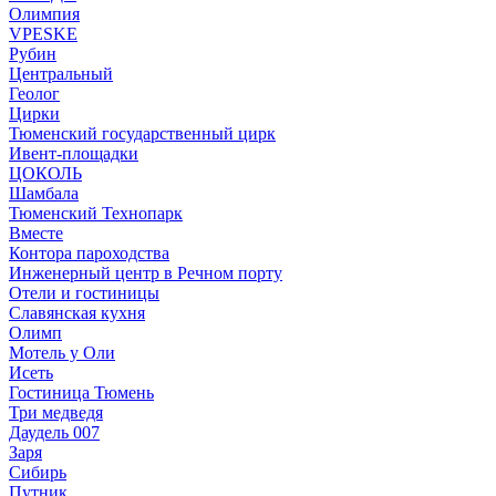
Олимпия
VPESKE
Рубин
Центральный
Геолог
Цирки
Тюменский государственный цирк
Ивент-площадки
ЦОКОЛЬ
Шамбала
Тюменский Технопарк
Вместе
Контора пароходства
Инженерный центр в Речном порту
Отели и гостиницы
Славянская кухня
Олимп
Мотель у Оли
Исеть
Гостиница Тюмень
Три медведя
Даудель 007
Заря
Сибирь
Путник