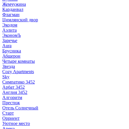
Жемчужина
Карданвал
Флагман
Цимлянский двор
Экодом
Аэлита
ЭкономЪ
Заречье
Aura
Брусника
Абшерон
Четыре комнаты
Звезда
Cozy Apartments
Sky
Симпатико 3452
Арбат 3452
Англия 3452
Алгоритм
Престиж
Отель Солнечный
Старт
Орриент
Уютное место
Арена