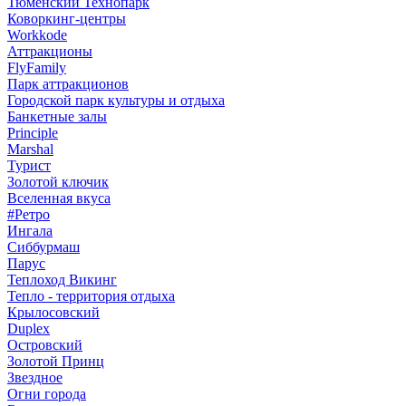
Тюменский Технопарк
Коворкинг-центры
Workkode
Аттракционы
FlyFamily
Парк аттракционов
Городской парк культуры и отдыха
Банкетные залы
Principle
Marshal
Турист
Золотой ключик
Вселенная вкуса
#Ретро
Ингала
Сиббурмаш
Парус
Теплоход Викинг
Тепло - территория отдыха
Крылосовский
Duplex
Островский
Золотой Принц
Звездное
Огни города