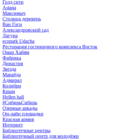
Голд сити
Astana
Максимыч
Столица деревень
Ван Гоги
Александровский сад
Лагуна
ecopark Udacha
Ресторация гостиничного комплекса Восток
Омар Хайям
Фабрика
Династия
Звезда
Марабда
Адмирал
Колибри
Крым
Hellen hall
#СибирьСибирь
Озерные аркады
Он-лайн площадки
Красная армия
Интернет
Библиотечные центры
Библиотечный центр для молодёжи