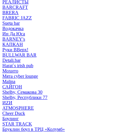
РЕАЛИСТЫ
BARCRAFT
BRERA
FABRIC JAZZ
Sueta bar
Водокачка
Ин Да Юса
BARNEY's
КАПКАН
Руки ВВерх!
BULLWAR BAR
Detali.bar
Harat`s irish pub
Мохито
Мята cyber lounge
Malina
САЙГОН
Shelby, Семакова 30
Shelby, Республики 77
ИZИ
ATMOSPHERE
Cheer Duck
Боулинг
STAR TRACK
Бруклин боул в ТРЦ «Колумб»