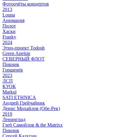
Фотоочёты концертов
2013
Louna
Анимация
Пилот
Хаски
Franky
2024
Этно-проект Todosh
Green Apelsin
СЕВЕРНЫЙ ФЛОТ
Пикник
Горшенёв
2023
ЛСП
КУОК
Markul
SATI ETHNICA
Андрей Грейчайник
Денис Михайлов (Обе-Рек)
2019
Ленинград
Глеб Самойлов & the Matrixx
Пикник
Сергей Калугин