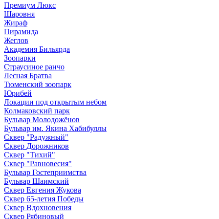
Премиум Люкс
Шаровня
Жираф
Пирамида
Жеглов
Академия Бильярда
Зоопарки
Страусиное ранчо
Лесная Братва
Тюменский зоопарк
Юрибей
Локации под открытым небом
Колмаковский парк
Бульвар Молодожёнов
Бульвар им. Якина Хабибуллы
Сквер "Радужный"
Сквер Дорожников
Сквер "Тихий"
Cквер "Равновесия"
Бульвар Гостеприимства
Бульвар Шаимский
Сквер Евгения Жукова
Сквер 65-летия Победы
Сквер Вдохновения
Сквер Рябиновый