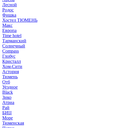
Лесной
Родос
Фишка
Хостел ТЮМЕНЬ
Макс
Европа
Time hotel
Тарманский
Солнечный
Compass
Глобус
Кристалл
Хом-Сити
Астория
Тюмень
Отб
Уездное
Black
Зико
Атриа
Рай
БИЦ
Море
Тюменская