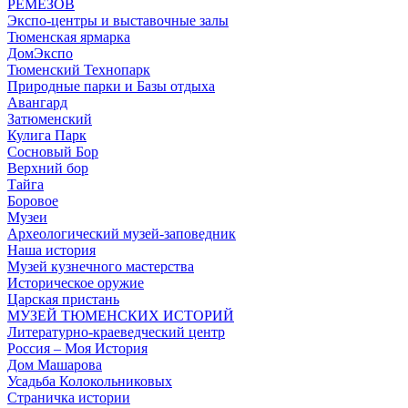
РЕМЕЗОВ
Экспо-центры и выставочные залы
Тюменская ярмарка
ДомЭкспо
Тюменский Технопарк
Природные парки и Базы отдыха
Авангард
Затюменский
Кулига Парк
Сосновый Бор
Верхний бор
Тайга
Боровое
Музеи
Археологический музей-заповедник
Наша история
Музей кузнечного мастерства
Историческое оружие
Царская пристань
МУЗЕЙ ТЮМЕНСКИХ ИСТОРИЙ
Литературно-краеведческий центр
Россия – Моя История
Дом Машарова
Усадьба Колокольниковых
Страничка истории