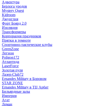
Адвентура
Берлога уродов
Mystery Quest
Kidroom
Джунглия
Форт Боярд 2.0
Изоляция
Трансформеры
Корпорация праздников
Прятки в темноте
Спортивно-тактические клубы
GreenZone
Легион
Poligon172
Атлантида
LaserForce
Золотая пуля
Лазер-Club72
Ernandes Military в Боровом
STAR ZONE
Ernandes Military в ТЦ Арбат
Бильярдные залы
Империя
Агат
Леман