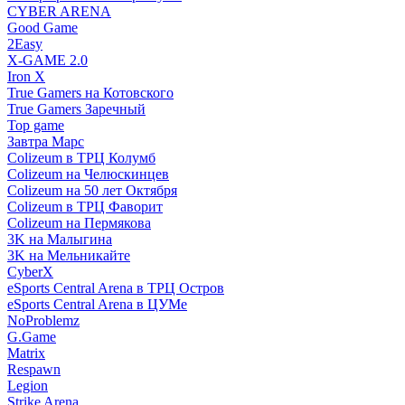
CYBER ARENA
Good Game
2Easy
X-GAME 2.0
Iron X
True Gamers на Котовского
True Gamers Заречный
Top game
Завтра Марс
Colizeum в ТРЦ Колумб
Colizeum на Челюскинцев
Colizeum на 50 лет Октября
Colizeum в ТРЦ Фаворит
Colizeum на Пермякова
3K на Малыгина
3K на Мельникайте
CyberX
eSports Central Arena в ТРЦ Остров
eSports Central Arena в ЦУМе
NoProblemz
G.Game
Matrix
Respawn
Legion
Strike Arena