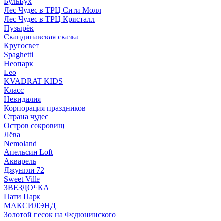
БульБух
Лес Чудес в ТРЦ Сити Молл
Лес Чудес в ТРЦ Кристалл
Пузырëк
Скандинавская сказка
Кругосвет
Spaghetti
Неопарк
Leo
KVADRAT KIDS
Класс
Невидалия
Корпорация праздников
Страна чудес
Остров сокровищ
Лёва
Nemoland
Апельсин Loft
Акварель
Джунгли 72
Sweet Ville
ЗВЁЗДОЧКА
Пати Парк
МАКСИЛЭНД
Золотой песок на Федюнинского