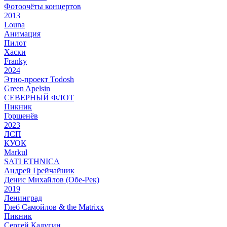
Фотоочёты концертов
2013
Louna
Анимация
Пилот
Хаски
Franky
2024
Этно-проект Todosh
Green Apelsin
СЕВЕРНЫЙ ФЛОТ
Пикник
Горшенёв
2023
ЛСП
КУОК
Markul
SATI ETHNICA
Андрей Грейчайник
Денис Михайлов (Обе-Рек)
2019
Ленинград
Глеб Самойлов & the Matrixx
Пикник
Сергей Калугин