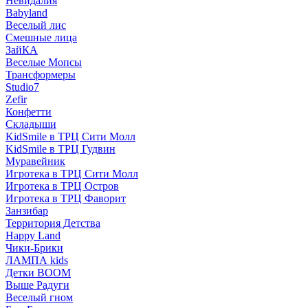
Невидалия
Babyland
Веселый лис
Смешные лица
ЗайКА
Веселые Мопсы
Трансформеры
Studio7
Zefir
Конфетти
Складыши
KidSmile в ТРЦ Сити Молл
KidSmile в ТРЦ Гудвин
Муравейник
Игротека в ТРЦ Сити Молл
Игротека в ТРЦ Остров
Игротека в ТРЦ Фаворит
Занзибар
Территория Детства
Happy Land
Чики-Брики
ЛАМПА kids
Детки BOOM
Выше Радуги
Веселый гном