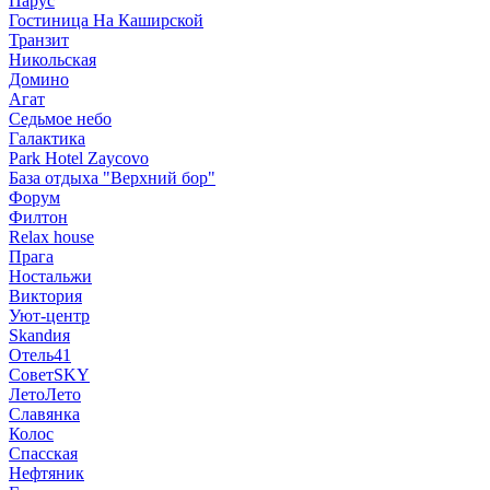
Парус
Гостиница На Каширской
Транзит
Никольская
Домино
Агат
Седьмое небо
Галактика
Park Hotel Zaycovo
База отдыха "Верхний бор"
Форум
Филтон
Relax house
Прага
Ностальжи
Виктория
Уют-центр
Skandия
Отель41
СоветSKY
ЛетоЛето
Славянка
Колос
Спасская
Нефтяник