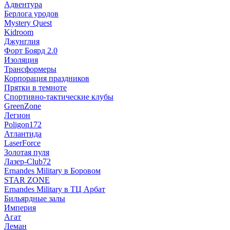
Адвентура
Берлога уродов
Mystery Quest
Kidroom
Джунглия
Форт Боярд 2.0
Изоляция
Трансформеры
Корпорация праздников
Прятки в темноте
Спортивно-тактические клубы
GreenZone
Легион
Poligon172
Атлантида
LaserForce
Золотая пуля
Лазер-Club72
Ernandes Military в Боровом
STAR ZONE
Ernandes Military в ТЦ Арбат
Бильярдные залы
Империя
Агат
Леман