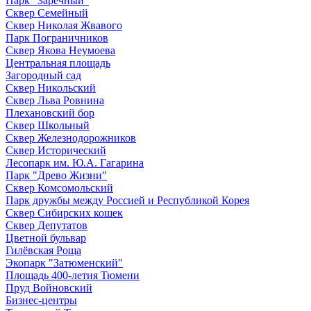
Парк "Заречный"
Сквер Семейный
Сквер Николая Жвавого
Парк Пограничников
Сквер Якова Неумоева
Центральная площадь
Загородный сад
Сквер Никольский
Сквер Льва Ровнина
Плехановский бор
Сквер Школьный
Сквер Железнодорожников
Сквер Исторический
Лесопарк им. Ю.А. Гагарина
Парк "Древо Жизни"
Сквер Комсомольский
Парк дружбы между Россией и Республикой Корея
Сквер Сибирских кошек
Сквер Депутатов
Цветной бульвар
Гилёвская Роща
Экопарк "Затюменский"
Площадь 400-летия Тюмени
Пруд Войновский
Бизнес-центры