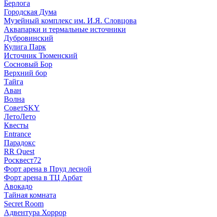
Берлога
Городская Дума
Музейный комплекс им. И.Я. Словцова
Аквапарки и термальные источники
Дубровинский
Кулига Парк
Источник Тюменский
Сосновый Бор
Верхний бор
Тайга
Аван
Волна
СоветSKY
ЛетоЛето
Квесты
Entrance
Парадокс
RR Quest
Росквест72
Форт арена в Пруд лесной
Форт арена в ТЦ Арбат
Авокадо
Тайная комната
Secret Room
Адвентура Хоррор