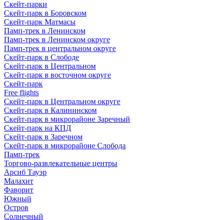
Скейт-парки
Скейт-парк в Боровском
Скейт-парк Матмасы
Памп-трек в Ленинском
Памп-трек в Ленинском округе
Памп-трек в центральном округе
Скейт-парк в Слободе
Скейт-парк в Центральном
Скейт-парк в восточном округе
Скейт-парк
Free flights
Скейт-парк в Центральном округе
Скейт-парк в Калининском
Скейт-парк в микрорайоне Заречный
Скейт-парк на КПД
Скейт-парк в Заречном
Скейт-парк в микрорайоне Слобода
Памп-трек
Торгово-развлекательные центры
Арсиб Тауэр
Малахит
Фаворит
Южный
Остров
Солнечный