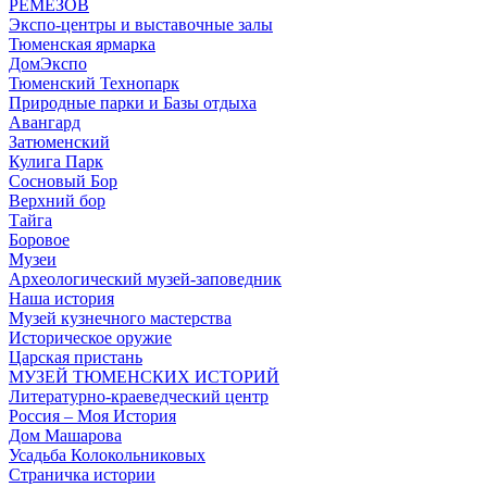
РЕМЕЗОВ
Экспо-центры и выставочные залы
Тюменская ярмарка
ДомЭкспо
Тюменский Технопарк
Природные парки и Базы отдыха
Авангард
Затюменский
Кулига Парк
Сосновый Бор
Верхний бор
Тайга
Боровое
Музеи
Археологический музей-заповедник
Наша история
Музей кузнечного мастерства
Историческое оружие
Царская пристань
МУЗЕЙ ТЮМЕНСКИХ ИСТОРИЙ
Литературно-краеведческий центр
Россия – Моя История
Дом Машарова
Усадьба Колокольниковых
Страничка истории