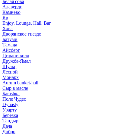
Белая сова
Алаверди
Камнево
Яр
Enjoy. Lounge. Hall. Bar
Хова
Дворянское гнездо
Батуми
Тамада
Айсберг
Цирани холл
Дружба-Ямал
Шульц
Лесной
Монарх
Aurum banket-hall
Сыр в масле
Баrаshка
Поле Чудес
Dynasty
Урарту
Березка
Тандыр
Дача
Добро