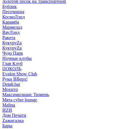
Золотой песок на Транспортной
Бублик
Песочница
КосмоЛэнд
Карамба
Мармелад
ВауЛэнд
Ракета
КукуруZа
КукуруZа
Чудо Парк
Ночные клубы
Глав Клуб
ЦОКОЛЬ
Evalon Show Club
Руки ВВерх!
Detali.bar
Мохито
Максимилианс Тюмень
Мята cyber lounge
Malina
ИZИ
Дом Печати
Zажигалка
Бары