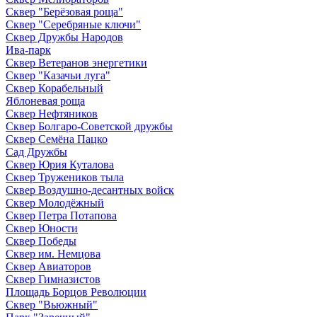
Сквер "Берёзовая роща"
Сквер "Серебряные ключи"
Сквер Дружбы Народов
Ива-парк
Сквер Ветеранов энергетики
Сквер "Казачьи луга"
Сквер Корабельный
Яблоневая роща
Сквер Нефтяников
Сквер Болгаро-Советской дружбы
Сквер Семёна Пацко
Сад Дружбы
Сквер Юрия Куталова
Сквер Тружеников тыла
Сквер Воздушно-десантных войск
Сквер Молодёжный
Сквер Петра Потапова
Сквер Юности
Сквер Победы
Сквер им. Немцова
Сквер Авиаторов
Сквер Гимназистов
Площадь Борцов Революции
Сквер "Вьюжный"