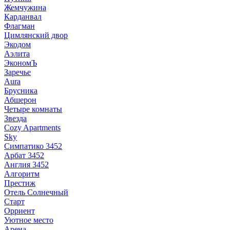
Жемчужина
Карданвал
Флагман
Цимлянский двор
Экодом
Аэлита
ЭкономЪ
Заречье
Aura
Брусника
Абшерон
Четыре комнаты
Звезда
Cozy Apartments
Sky
Симпатико 3452
Арбат 3452
Англия 3452
Алгоритм
Престиж
Отель Солнечный
Старт
Орриент
Уютное место
Арена