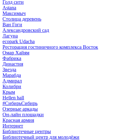
Голд сити
Astana
Максимыч
Столица деревень
Ван Гоги
Александровский сад
Лагуна
ecopark Udacha
Ресторация гостиничного комплекса Восток
Омар Хайям
Фабрика
Династия
Звезда
Марабда
Адмирал
Колибри
Крым
Hellen hall
#СибирьСибирь
Озерные аркады
Он-лайн площадки
Красная армия
Интернет
Библиотечные центры
Библиотечный центр для молодёжи