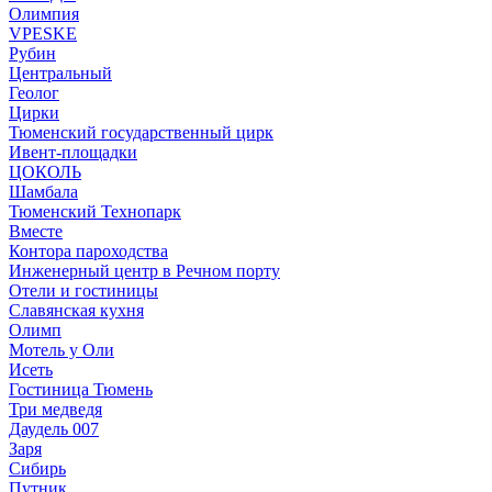
Олимпия
VPESKE
Рубин
Центральный
Геолог
Цирки
Тюменский государственный цирк
Ивент-площадки
ЦОКОЛЬ
Шамбала
Тюменский Технопарк
Вместе
Контора пароходства
Инженерный центр в Речном порту
Отели и гостиницы
Славянская кухня
Олимп
Мотель у Оли
Исеть
Гостиница Тюмень
Три медведя
Даудель 007
Заря
Сибирь
Путник