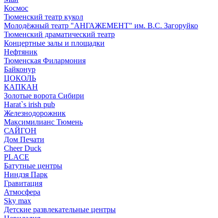
Космос
Тюменский театр кукол
Молодёжный театр "АНГАЖЕМЕНТ" им. В.С. Загоруйко
Тюменский драматический театр
Концертные залы и площадки
Нефтяник
Тюменская Филармония
Байконур
ЦОКОЛЬ
КАПКАН
Золотые ворота Сибири
Harat`s irish pub
Железнодорожник
Максимилианс Тюмень
САЙГОН
Дом Печати
Cheer Duck
PLACE
Батутные центры
Ниндзя Парк
Гравитация
Атмосфера
Sky max
Детские развлекательные центры