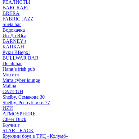
РЕАЛИСТЫ
BARCRAFT
BRERA
FABRIC JAZZ
Sueta bar
Водокачка
Ин Да Юса
BARNEY's
КАПКАН
Руки ВВерх!
BULLWAR BAR
Detali.bar
Harat`s irish pub
Мохито
Мята cyber lounge
Malina
САЙГОН
Shelby, Семакова 30
Shelby, Республики 77
ИZИ
ATMOSPHERE
Cheer Duck
Боулинг
STAR TRACK
Бруклин боул в ТРЦ «Колумб»