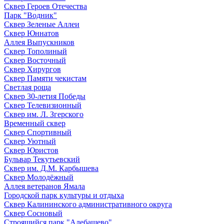
Сквер Героев Отечества
Парк "Водник"
Сквер Зеленые Аллеи
Сквер Юннатов
Аллея Выпускников
Сквер Тополиный
Сквер Восточный
Сквер Хирургов
Сквер Памяти чекистам
Светлая роща
Сквер 30-летия Победы
Сквер Телевизионный
Сквер им. Л. Згерского
Временный сквер
Сквер Спортивный
Сквер Уютный
Сквер Юристов
Бульвар Текутьевский
Сквер им. Д.М. Карбышева
Сквер Молодёжный
Аллея ветеранов Ямала
Городской парк культуры и отдыха
Сквер Калининского административного округа
Сквер Сосновый
Строящийся парк "Алебашево"