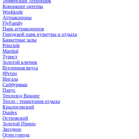
Тюменский Технопарк
Коворкинг-центры
Workkode
Аттракционы
FlyFamily
Парк аттракционов
Городской парк культуры и отдыха
Банкетные залы
Principle
Marshal
Турист
Золотой ключик
Вселенная вкуса
#Ретро
Ингала
Сиббурмаш
Парус
Теплоход Викинг
Тепло - территория отдыха
Крылосовский
Duplex
Островский
Золотой Принц
Звездное
Огни города