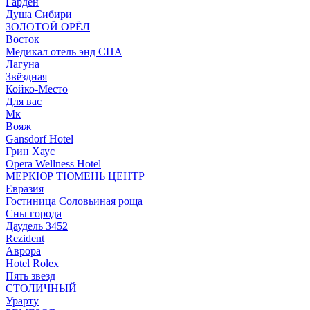
Гарден
Душа Сибири
ЗОЛОТОЙ ОРЁЛ
Восток
Медикал отель энд СПА
Лагуна
Звёздная
Койко-Место
Для вас
Мк
Вояж
Gansdorf Hotel
Грин Хаус
Opera Wellness Hotel
МЕРКЮР ТЮМЕНЬ ЦЕНТР
Евразия
Гостиница Соловьиная роща
Сны города
Даудель 3452
Rezident
Аврора
Hotel Rolex
Пять звезд
СТОЛИЧНЫЙ
Урарту