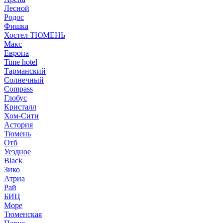
Лесной
Родос
Фишка
Хостел ТЮМЕНЬ
Макс
Европа
Time hotel
Тарманский
Солнечный
Compass
Глобус
Кристалл
Хом-Сити
Астория
Тюмень
Отб
Уездное
Black
Зико
Атриа
Рай
БИЦ
Море
Тюменская