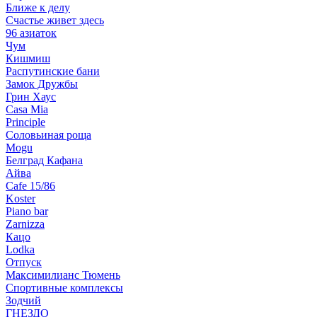
Ближе к делу
Счастье живет здесь
96 азиаток
Чум
Кишмиш
Распутинские бани
Замок Дружбы
Грин Хаус
Casa Mia
Principle
Соловьиная роща
Mogu
Белград Кафана
Айва
Cafe 15/86
Koster
Piano bar
Zarnizza
Кацо
Lodka
Отпуск
Максимилианс Тюмень
Спортивные комплексы
Зодчий
ГНЕЗДО