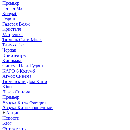
Премьер
Па-На-Ма
Колумб
Гудвин
Галерея Вояж
Кристалл
Матрешка
Тюмень Сити Молл
Тайм-кафе
Чердак
Кинотеатры
Киномакс
Синема Парк Гудвин
КАРО 6 Колумб
Атмос Синема
Тюменский Дом Кино
Kino
Лазер Синема
Премьер
Азбука Кино Фаворит
Азбука Кино Солнечный
Акции
Новости
Блог
Фотоотчёты