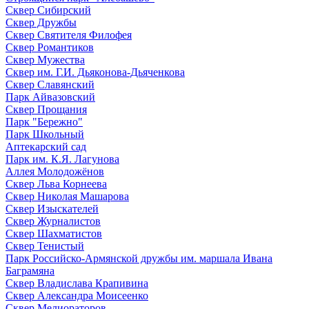
Сквер Сибирский
Сквер Дружбы
Сквер Святителя Филофея
Сквер Романтиков
Сквер Мужества
Сквер им. Г.И. Дьяконова-Дьяченкова
Сквер Славянский
Парк Айвазовский
Сквер Прощания
Парк "Бережно"
Парк Школьный
Аптекарский сад
Парк им. К.Я. Лагунова
Аллея Молодожёнов
Сквер Льва Корнеева
Сквер Николая Машарова
Сквер Изыскателей
Сквер Журналистов
Сквер Шахматистов
Сквер Тенистый
Парк Российско-Армянской дружбы им. маршала Ивана
Баграмяна
Сквер Владислава Крапивина
Сквер Александра Моисеенко
Сквер Мелиораторов