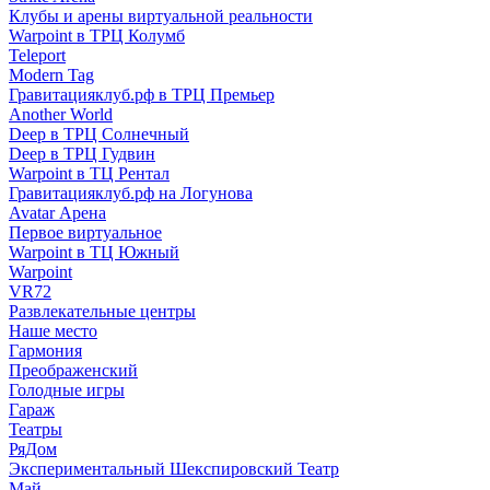
Клубы и арены виртуальной реальности
Warpoint в ТРЦ Колумб
Teleport
Modern Tag
Гравитацияклуб.рф в ТРЦ Премьер
Another World
Deep в ТРЦ Солнечный
Deep в ТРЦ Гудвин
Warpoint в ТЦ Рентал
Гравитацияклуб.рф на Логунова
Avatar Арена
Первое виртуальное
Warpoint в ТЦ Южный
Warpoint
VR72
Развлекательные центры
Наше место
Гармония
Преображенский
Голодные игры
Гараж
Театры
РяДом
Экспериментальный Шекспировский Театр
Май