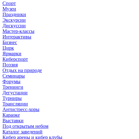
Спорт
Музеи
Праздники
Экскурсии
Дискуссии
Мастер-классы
Интерактивы
Бизнес
Цирк
Ярмарки
Киберспорт
Поэзия
Отдых на природе
Семинары
Форумы
Тренинги
Дегустации
Турниры
Трансляции
Антистресс-хоры
Караоке
Выставки
Под открытым небом
Каталог заведений
Кибер арены и кибер клубы