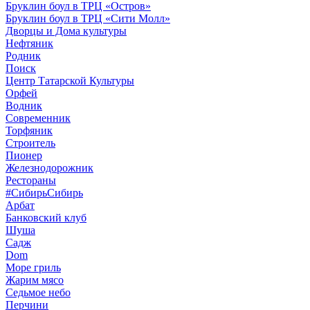
Бруклин боул в ТРЦ «Остров»
Бруклин боул в ТРЦ «Сити Молл»
Дворцы и Дома культуры
Нефтяник
Родник
Поиск
Центр Татарской Культуры
Орфей
Водник
Современник
Торфяник
Строитель
Пионер
Железнодорожник
Рестораны
#СибирьСибирь
Арбат
Банковский клуб
Шуша
Садж
Dom
Море гриль
Жарим мясо
Седьмое небо
Перчини