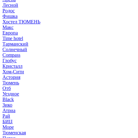
Лесной
Родос
Фишка
Хостел ТЮМЕНЬ
Макс
Европа
Time hotel
Тарманский
Солнечный
Compass
Глобус
Кристалл
Хом-Сити
Астория
Тюмень
Отб
Уездное
Black
Зико
Атриа
Рай
БИЦ
Море
Тюменская