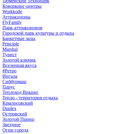
Тюменский Технопарк
Коворкинг-центры
Workkode
Аттракционы
FlyFamily
Парк аттракционов
Городской парк культуры и отдыха
Банкетные залы
Principle
Marshal
Турист
Золотой ключик
Вселенная вкуса
#Ретро
Ингала
Сиббурмаш
Парус
Теплоход Викинг
Тепло - территория отдыха
Крылосовский
Duplex
Островский
Золотой Принц
Звездное
Огни города