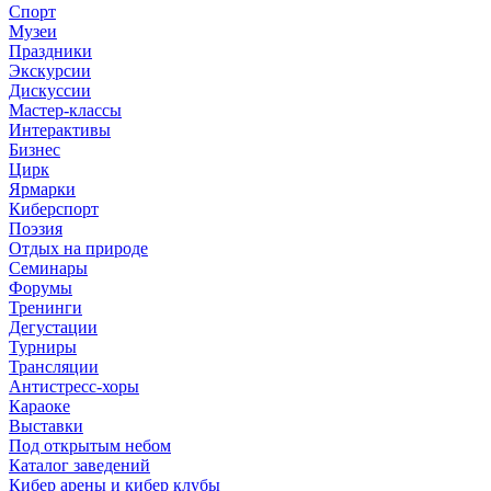
Спорт
Музеи
Праздники
Экскурсии
Дискуссии
Мастер-классы
Интерактивы
Бизнес
Цирк
Ярмарки
Киберспорт
Поэзия
Отдых на природе
Семинары
Форумы
Тренинги
Дегустации
Турниры
Трансляции
Антистресс-хоры
Караоке
Выставки
Под открытым небом
Каталог заведений
Кибер арены и кибер клубы