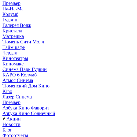
Премьер
Па-На-Ма
Колумб
Гудвин
Галерея Вояж
Кристалл
Матрешка
Тюмень Сити Молл
Тайм-кафе
Чердак
Кинотеатры
Киномакс
Синема Парк Гудвин
КАРО 6 Колумб
Атмос Синема
Тюменский Дом Кино
Kino
Лазер Синема
Премьер
Азбука Кино Фаворит
Азбука Кино Солнечный
Акции
Новости
Блог
Фотоотчёты