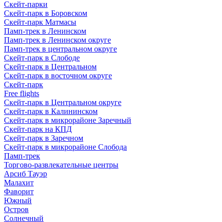
Скейт-парки
Скейт-парк в Боровском
Скейт-парк Матмасы
Памп-трек в Ленинском
Памп-трек в Ленинском округе
Памп-трек в центральном округе
Скейт-парк в Слободе
Скейт-парк в Центральном
Скейт-парк в восточном округе
Скейт-парк
Free flights
Скейт-парк в Центральном округе
Скейт-парк в Калининском
Скейт-парк в микрорайоне Заречный
Скейт-парк на КПД
Скейт-парк в Заречном
Скейт-парк в микрорайоне Слобода
Памп-трек
Торгово-развлекательные центры
Арсиб Тауэр
Малахит
Фаворит
Южный
Остров
Солнечный