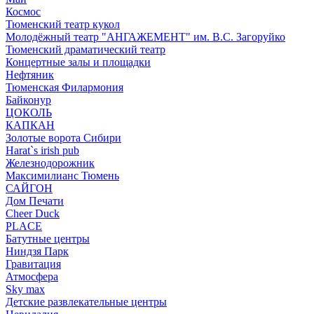
Космос
Тюменский театр кукол
Молодёжный театр "АНГАЖЕМЕНТ" им. В.С. Загоруйко
Тюменский драматический театр
Концертные залы и площадки
Нефтяник
Тюменская Филармония
Байконур
ЦОКОЛЬ
КАПКАН
Золотые ворота Сибири
Harat`s irish pub
Железнодорожник
Максимилианс Тюмень
САЙГОН
Дом Печати
Cheer Duck
PLACE
Батутные центры
Ниндзя Парк
Гравитация
Атмосфера
Sky max
Детские развлекательные центры