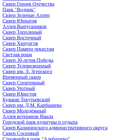
Сквер Героев Отечества
Парк "Водник"
Сквер Зеленые Аллеи
Сквер Юннатов
Аллея Выпускников
Сквер Тополиный
Сквер Восточный
Сквер Хирургов
Сквер Памяти чекистам
Светлая роща
Сквер 30-летия Победы
Сквер Телевизионный
Сквер им. Л. Згерского
Временный сквер
Сквер Спортивный
Сквер Уютный
Сквер Юристов
Бульвар Текутьевский
Сквер им. Д.М. Карбышева
Сквер Молодёжный
Аллея ветеранов Ямала
Городской парк культуры и отдыха
Сквер Калининского административного округа
Сквер Сосновый
Строящийся парк "Алебашево"