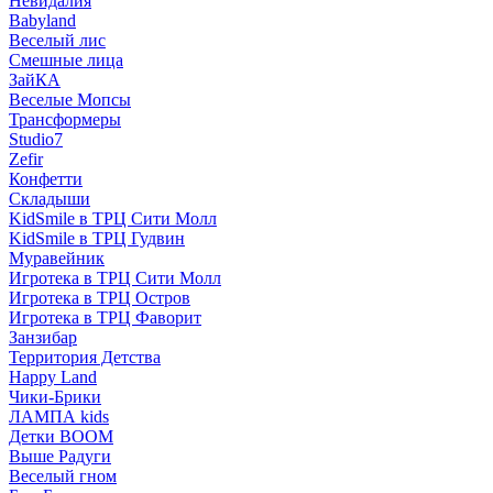
Невидалия
Babyland
Веселый лис
Смешные лица
ЗайКА
Веселые Мопсы
Трансформеры
Studio7
Zefir
Конфетти
Складыши
KidSmile в ТРЦ Сити Молл
KidSmile в ТРЦ Гудвин
Муравейник
Игротека в ТРЦ Сити Молл
Игротека в ТРЦ Остров
Игротека в ТРЦ Фаворит
Занзибар
Территория Детства
Happy Land
Чики-Брики
ЛАМПА kids
Детки BOOM
Выше Радуги
Веселый гном