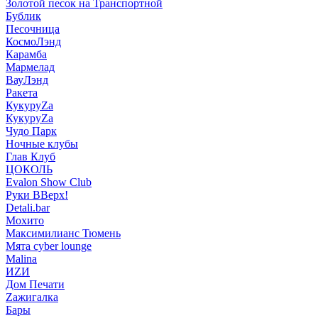
Золотой песок на Транспортной
Бублик
Песочница
КосмоЛэнд
Карамба
Мармелад
ВауЛэнд
Ракета
КукуруZа
КукуруZа
Чудо Парк
Ночные клубы
Глав Клуб
ЦОКОЛЬ
Evalon Show Club
Руки ВВерх!
Detali.bar
Мохито
Максимилианс Тюмень
Мята cyber lounge
Malina
ИZИ
Дом Печати
Zажигалка
Бары