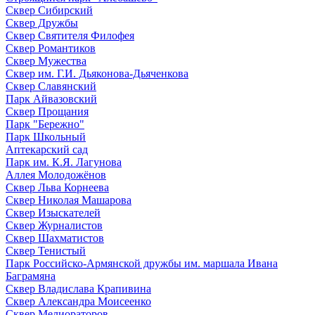
Сквер Сибирский
Сквер Дружбы
Сквер Святителя Филофея
Сквер Романтиков
Сквер Мужества
Сквер им. Г.И. Дьяконова-Дьяченкова
Сквер Славянский
Парк Айвазовский
Сквер Прощания
Парк "Бережно"
Парк Школьный
Аптекарский сад
Парк им. К.Я. Лагунова
Аллея Молодожёнов
Сквер Льва Корнеева
Сквер Николая Машарова
Сквер Изыскателей
Сквер Журналистов
Сквер Шахматистов
Сквер Тенистый
Парк Российско-Армянской дружбы им. маршала Ивана
Баграмяна
Сквер Владислава Крапивина
Сквер Александра Моисеенко
Сквер Мелиораторов