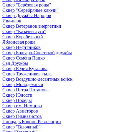
Сквер "Берёзовая роща"
Сквер "Серебряные ключи"
Сквер Дружбы Народов
Ива-парк
Сквер Ветеранов энергетики
Сквер "Казачьи луга"
Сквер Корабельный
Яблоневая роща
Сквер Нефтяников
Сквер Болгаро-Советской дружбы
Сквер Семёна Пацко
Сад Дружбы
Сквер Юрия Куталова
Сквер Тружеников тыла
Сквер Воздушно-десантных войск
Сквер Молодёжный
Сквер Петра Потапова
Сквер Юности
Сквер Победы
Сквер им. Немцова
Сквер Авиаторов
Сквер Гимназистов
Площадь Борцов Революции
Сквер "Вьюжный"