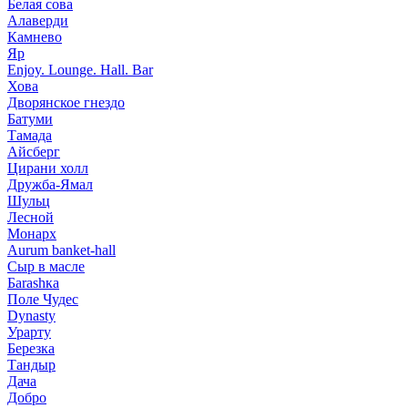
Белая сова
Алаверди
Камнево
Яр
Enjoy. Lounge. Hall. Bar
Хова
Дворянское гнездо
Батуми
Тамада
Айсберг
Цирани холл
Дружба-Ямал
Шульц
Лесной
Монарх
Aurum banket-hall
Сыр в масле
Баrаshка
Поле Чудес
Dynasty
Урарту
Березка
Тандыр
Дача
Добро