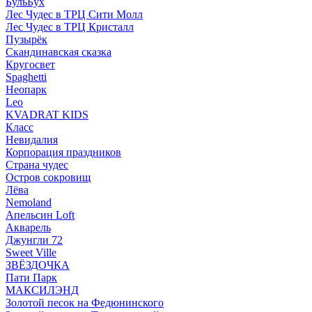
БульБух
Лес Чудес в ТРЦ Сити Молл
Лес Чудес в ТРЦ Кристалл
Пузырëк
Скандинавская сказка
Кругосвет
Spaghetti
Неопарк
Leo
KVADRAT KIDS
Класс
Невидалия
Корпорация праздников
Страна чудес
Остров сокровищ
Лёва
Nemoland
Апельсин Loft
Акварель
Джунгли 72
Sweet Ville
ЗВЁЗДОЧКА
Пати Парк
МАКСИЛЭНД
Золотой песок на Федюнинского