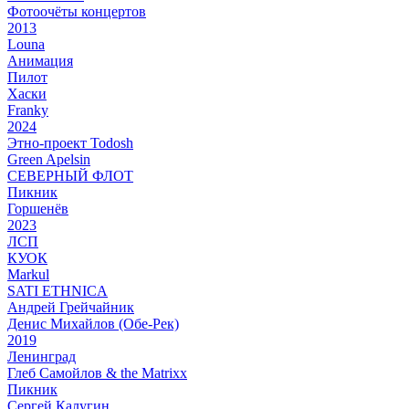
Фотоочёты концертов
2013
Louna
Анимация
Пилот
Хаски
Franky
2024
Этно-проект Todosh
Green Apelsin
СЕВЕРНЫЙ ФЛОТ
Пикник
Горшенёв
2023
ЛСП
КУОК
Markul
SATI ETHNICA
Андрей Грейчайник
Денис Михайлов (Обе-Рек)
2019
Ленинград
Глеб Самойлов & the Matrixx
Пикник
Сергей Калугин