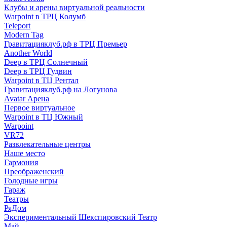
Клубы и арены виртуальной реальности
Warpoint в ТРЦ Колумб
Teleport
Modern Tag
Гравитацияклуб.рф в ТРЦ Премьер
Another World
Deep в ТРЦ Солнечный
Deep в ТРЦ Гудвин
Warpoint в ТЦ Рентал
Гравитацияклуб.рф на Логунова
Avatar Арена
Первое виртуальное
Warpoint в ТЦ Южный
Warpoint
VR72
Развлекательные центры
Наше место
Гармония
Преображенский
Голодные игры
Гараж
Театры
РяДом
Экспериментальный Шекспировский Театр
Май