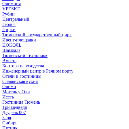
Олимпия
VPESKE
Рубин
Центральный
Геолог
Цирки
Тюменский государственный цирк
Ивент-площадки
ЦОКОЛЬ
Шамбала
Тюменский Технопарк
Вместе
Контора пароходства
Инженерный центр в Речном порту
Отели и гостиницы
Славянская кухня
Олимп
Мотель у Оли
Исеть
Гостиница Тюмень
Три медведя
Даудель 007
Заря
Сибирь
Путник