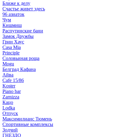
Ближе к делу
Счастье живет здесь
96 азиаток
Чум
Кишмиш
Распутинские бани
Замок Дружбы
Грин Хаус
Casa Mia
Principle
Соловьиная роща
Mogu
Белград Кафана
Айва
Cafe 15/86
Koster
Piano bar
Zarnizza
Кацо
Lodka
Отпуск
Максимилианс Тюмень
Спортивные комплексы
Зодчий
ГНЕЗДО