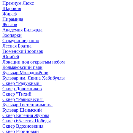
Премиум Люкс
Шаровня
Жираф
Пирамида
Жеглов
Академия Бильярда
Зоопарки
Страусиное ранчо
Лесная Братва
Тюменский зоопарк
Юрибей
Локации под открытым небом
Колмаковский парк
Бульвар Молодожёнов
Бульвар им. Якина Хабибуллы
Сквер "Радужный"
Сквер Дорожников
Сквер "Тихий"
Cквер "Равновесия"
Бульвар Гостеприимства
Бульвар Шаимский
Сквер Евгения Жукова
Сквер 65-летия Победы
Сквер Вдохновения
Сквер Рябиновый