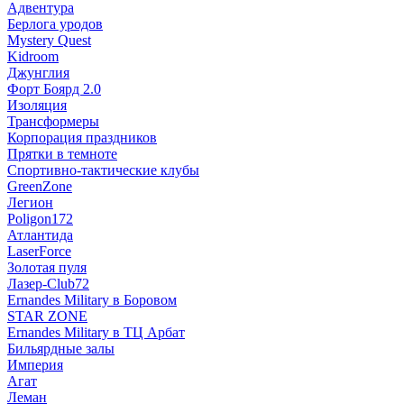
Адвентура
Берлога уродов
Mystery Quest
Kidroom
Джунглия
Форт Боярд 2.0
Изоляция
Трансформеры
Корпорация праздников
Прятки в темноте
Спортивно-тактические клубы
GreenZone
Легион
Poligon172
Атлантида
LaserForce
Золотая пуля
Лазер-Club72
Ernandes Military в Боровом
STAR ZONE
Ernandes Military в ТЦ Арбат
Бильярдные залы
Империя
Агат
Леман