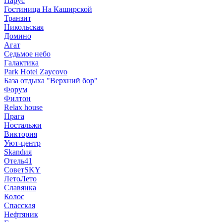
Парус
Гостиница На Каширской
Транзит
Никольская
Домино
Агат
Седьмое небо
Галактика
Park Hotel Zaycovo
База отдыха "Верхний бор"
Форум
Филтон
Relax house
Прага
Ностальжи
Виктория
Уют-центр
Skandия
Отель41
СоветSKY
ЛетоЛето
Славянка
Колос
Спасская
Нефтяник