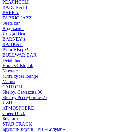
РЕАЛИСТЫ
BARCRAFT
BRERA
FABRIC JAZZ
Sueta bar
Водокачка
Ин Да Юса
BARNEY's
КАПКАН
Руки ВВерх!
BULLWAR BAR
Detali.bar
Harat`s irish pub
Мохито
Мята cyber lounge
Malina
САЙГОН
Shelby, Семакова 30
Shelby, Республики 77
ИZИ
ATMOSPHERE
Cheer Duck
Боулинг
STAR TRACK
Бруклин боул в ТРЦ «Колумб»