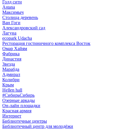
Голд сити
Astana
Максимыч
Столица деревень
Ван Гоги
Александровский сад
Лагуна
ecopark Udacha
Ресторация гостиничного комплекса Восток
Омар Хайям
Фабрика
Династия
Звезда
Марабда
Адмирал
Колибри
Крым
Hellen hall
#СибирьСибирь
Озерные аркады
Он-лайн площадки
Красная армия
Интернет
Библиотечные центры
Библиотечный центр для молодёжи