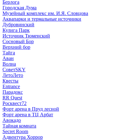
Берлога
Городская Дума
Музейный комплекс им. И.Я. Словцова
Аквапарки и термальные источники
Дубровинский
Кулига Парк
Источник Тюменский
Сосновый Бор
Верхний бор
Тайга
Аван
Волна
СоветSKY
ЛетоЛето
Квесты
Entrance
Парадокс
RR Quest
Росквест72
Форт арена в Пруд лесной
Форт арена в ТЦ Арбат
Авокадо
Тайная комната
Secret Room
Адвентура Хоррор