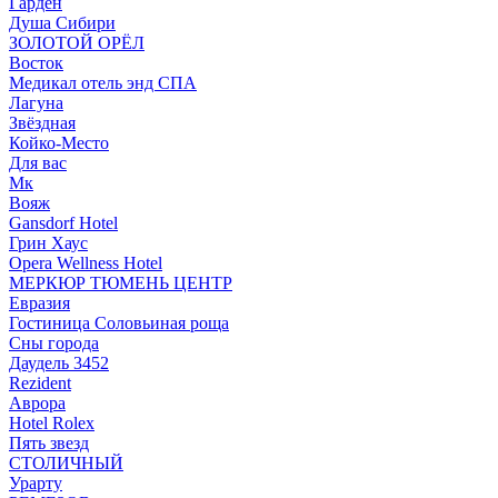
Гарден
Душа Сибири
ЗОЛОТОЙ ОРЁЛ
Восток
Медикал отель энд СПА
Лагуна
Звёздная
Койко-Место
Для вас
Мк
Вояж
Gansdorf Hotel
Грин Хаус
Opera Wellness Hotel
МЕРКЮР ТЮМЕНЬ ЦЕНТР
Евразия
Гостиница Соловьиная роща
Сны города
Даудель 3452
Rezident
Аврора
Hotel Rolex
Пять звезд
СТОЛИЧНЫЙ
Урарту