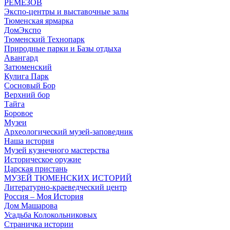
РЕМЕЗОВ
Экспо-центры и выставочные залы
Тюменская ярмарка
ДомЭкспо
Тюменский Технопарк
Природные парки и Базы отдыха
Авангард
Затюменский
Кулига Парк
Сосновый Бор
Верхний бор
Тайга
Боровое
Музеи
Археологический музей-заповедник
Наша история
Музей кузнечного мастерства
Историческое оружие
Царская пристань
МУЗЕЙ ТЮМЕНСКИХ ИСТОРИЙ
Литературно-краеведческий центр
Россия – Моя История
Дом Машарова
Усадьба Колокольниковых
Страничка истории