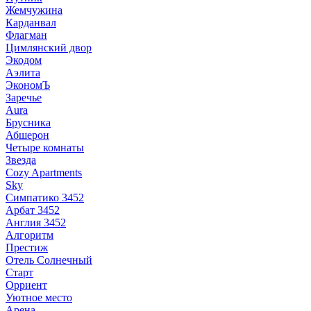
Жемчужина
Карданвал
Флагман
Цимлянский двор
Экодом
Аэлита
ЭкономЪ
Заречье
Aura
Брусника
Абшерон
Четыре комнаты
Звезда
Cozy Apartments
Sky
Симпатико 3452
Арбат 3452
Англия 3452
Алгоритм
Престиж
Отель Солнечный
Старт
Орриент
Уютное место
Арена