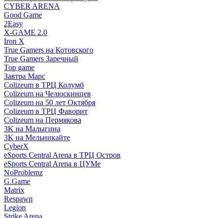
CYBER ARENA
Good Game
2Easy
X-GAME 2.0
Iron X
True Gamers на Котовского
True Gamers Заречный
Top game
Завтра Марс
Colizeum в ТРЦ Колумб
Colizeum на Челюскинцев
Colizeum на 50 лет Октября
Colizeum в ТРЦ Фаворит
Colizeum на Пермякова
3K на Малыгина
3K на Мельникайте
CyberX
eSports Central Arena в ТРЦ Остров
eSports Central Arena в ЦУМе
NoProblemz
G.Game
Matrix
Respawn
Legion
Strike Arena