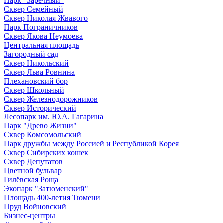
Парк "Заречный"
Сквер Семейный
Сквер Николая Жвавого
Парк Пограничников
Сквер Якова Неумоева
Центральная площадь
Загородный сад
Сквер Никольский
Сквер Льва Ровнина
Плехановский бор
Сквер Школьный
Сквер Железнодорожников
Сквер Исторический
Лесопарк им. Ю.А. Гагарина
Парк "Древо Жизни"
Сквер Комсомольский
Парк дружбы между Россией и Республикой Корея
Сквер Сибирских кошек
Сквер Депутатов
Цветной бульвар
Гилёвская Роща
Экопарк "Затюменский"
Площадь 400-летия Тюмени
Пруд Войновский
Бизнес-центры