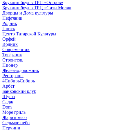
Бруклин боул в ТРЦ «Остров»
Бруклин боул в ТРЦ «Сити Молл»
Дворцы и Дома культуры
Нефтяник
Родник
Поиск
Центр Татарской Культуры
Орфей
Водник
Современник
Торфяник
Строитель
Пионер
Железнодорожник
Рестораны
#СибирьСибирь
Арбат
Банковский клуб
Шуша
Садж
Dom
Море гриль
Жарим мясо
Седьмое небо
Перчини