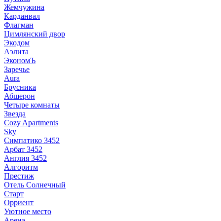
Жемчужина
Карданвал
Флагман
Цимлянский двор
Экодом
Аэлита
ЭкономЪ
Заречье
Aura
Брусника
Абшерон
Четыре комнаты
Звезда
Cozy Apartments
Sky
Симпатико 3452
Арбат 3452
Англия 3452
Алгоритм
Престиж
Отель Солнечный
Старт
Орриент
Уютное место
Арена