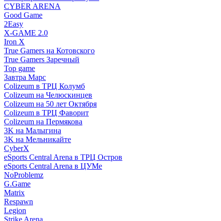
CYBER ARENA
Good Game
2Easy
X-GAME 2.0
Iron X
True Gamers на Котовского
True Gamers Заречный
Top game
Завтра Марс
Colizeum в ТРЦ Колумб
Colizeum на Челюскинцев
Colizeum на 50 лет Октября
Colizeum в ТРЦ Фаворит
Colizeum на Пермякова
3K на Малыгина
3K на Мельникайте
CyberX
eSports Central Arena в ТРЦ Остров
eSports Central Arena в ЦУМе
NoProblemz
G.Game
Matrix
Respawn
Legion
Strike Arena