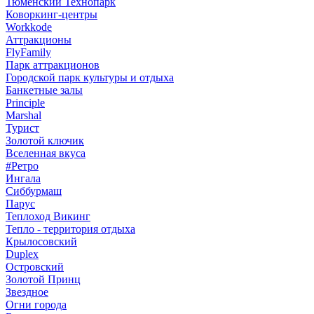
Тюменский Технопарк
Коворкинг-центры
Workkode
Аттракционы
FlyFamily
Парк аттракционов
Городской парк культуры и отдыха
Банкетные залы
Principle
Marshal
Турист
Золотой ключик
Вселенная вкуса
#Ретро
Ингала
Сиббурмаш
Парус
Теплоход Викинг
Тепло - территория отдыха
Крылосовский
Duplex
Островский
Золотой Принц
Звездное
Огни города