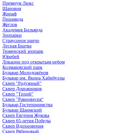
Премиум Люкс
Шаровня
Жираф
Пирамида
Жеглов
Академия Бильярда
Зоопарки
Страусиное ранчо
Лесная Братва
Тюменский зоопарк
Юрибей
Локации под открытым небом
Колмаковский парк
Бульвар Молодожёнов
Бульвар им. Якина Хабибуллы
Сквер "Радужный"
Сквер Дорожников
Сквер "Тихий"
Cквер "Равновесия"
Бульвар Гостеприимства
Бульвар Шаимский
Сквер Евгения Жукова
Сквер 65-летия Победы
Сквер Вдохновения
Сквер Рябиновый