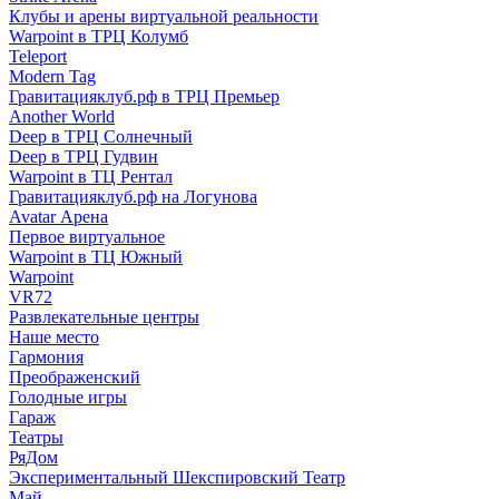
Клубы и арены виртуальной реальности
Warpoint в ТРЦ Колумб
Teleport
Modern Tag
Гравитацияклуб.рф в ТРЦ Премьер
Another World
Deep в ТРЦ Солнечный
Deep в ТРЦ Гудвин
Warpoint в ТЦ Рентал
Гравитацияклуб.рф на Логунова
Avatar Арена
Первое виртуальное
Warpoint в ТЦ Южный
Warpoint
VR72
Развлекательные центры
Наше место
Гармония
Преображенский
Голодные игры
Гараж
Театры
РяДом
Экспериментальный Шекспировский Театр
Май