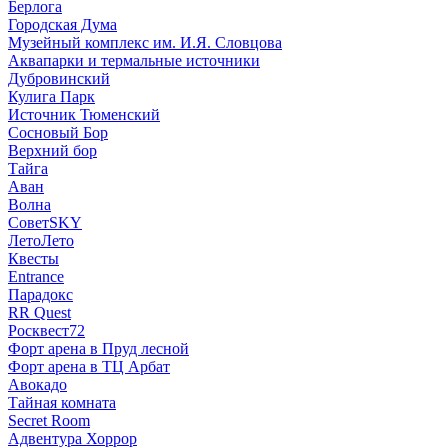
Берлога
Городская Дума
Музейный комплекс им. И.Я. Словцова
Аквапарки и термальные источники
Дубровинский
Кулига Парк
Источник Тюменский
Сосновый Бор
Верхний бор
Тайга
Аван
Волна
СоветSKY
ЛетоЛето
Квесты
Entrance
Парадокс
RR Quest
Росквест72
Форт арена в Пруд лесной
Форт арена в ТЦ Арбат
Авокадо
Тайная комната
Secret Room
Адвентура Хоррор