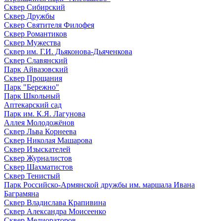
Сквер Сибирский
Сквер Дружбы
Сквер Святителя Филофея
Сквер Романтиков
Сквер Мужества
Сквер им. Г.И. Дьяконова-Дьяченкова
Сквер Славянский
Парк Айвазовский
Сквер Прощания
Парк "Бережно"
Парк Школьный
Аптекарский сад
Парк им. К.Я. Лагунова
Аллея Молодожёнов
Сквер Льва Корнеева
Сквер Николая Машарова
Сквер Изыскателей
Сквер Журналистов
Сквер Шахматистов
Сквер Тенистый
Парк Российско-Армянской дружбы им. маршала Ивана
Баграмяна
Сквер Владислава Крапивина
Сквер Александра Моисеенко
Сквер Мелиораторов