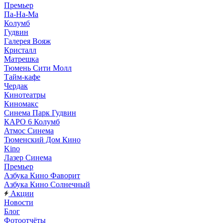
Премьер
Па-На-Ма
Колумб
Гудвин
Галерея Вояж
Кристалл
Матрешка
Тюмень Сити Молл
Тайм-кафе
Чердак
Кинотеатры
Киномакс
Синема Парк Гудвин
КАРО 6 Колумб
Атмос Синема
Тюменский Дом Кино
Kino
Лазер Синема
Премьер
Азбука Кино Фаворит
Азбука Кино Солнечный
Акции
Новости
Блог
Фотоотчёты