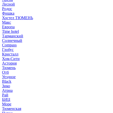
Лесной
Родос
Фишка
Хостел ТЮМЕНЬ
Макс
Европа
Time hotel
Тарманский
Солнечный
Compass
Глобус
Кристалл
Хом-Сити
Астория
Тюмень
Отб
Уездное
Black
Зико
Атриа
Рай
БИЦ
Море
Тюменская