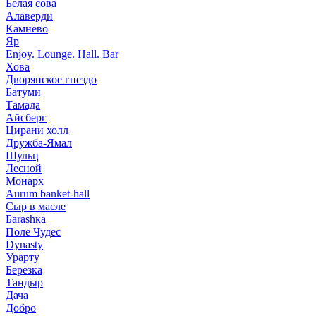
Белая сова
Алаверди
Камнево
Яр
Enjoy. Lounge. Hall. Bar
Хова
Дворянское гнездо
Батуми
Тамада
Айсберг
Цирани холл
Дружба-Ямал
Шульц
Лесной
Монарх
Aurum banket-hall
Сыр в масле
Баrаshка
Поле Чудес
Dynasty
Урарту
Березка
Тандыр
Дача
Добро