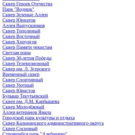
Сквер Героев Отечества
Парк "Водник"
Сквер Зеленые Аллеи
Сквер Юннатов
Аллея Выпускников
Сквер Тополиный
Сквер Восточный
Сквер Хирургов
Сквер Памяти чекистам
Светлая роща
Сквер 30-летия Победы
Сквер Телевизионный
Сквер им. Л. Згерского
Временный сквер
Сквер Спортивный
Сквер Уютный
Сквер Юристов
Бульвар Текутьевский
Сквер им. Д.М. Карбышева
Сквер Молодёжный
Аллея ветеранов Ямала
Городской парк культуры и отдыха
Сквер Калининского административного округа
Сквер Сосновый
Строящийся парк "Алебашево"