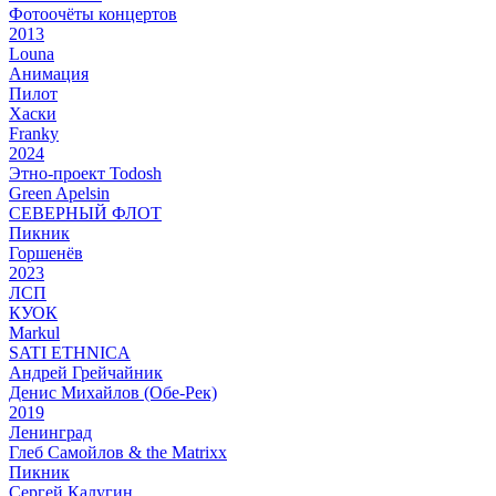
Фотоочёты концертов
2013
Louna
Анимация
Пилот
Хаски
Franky
2024
Этно-проект Todosh
Green Apelsin
СЕВЕРНЫЙ ФЛОТ
Пикник
Горшенёв
2023
ЛСП
КУОК
Markul
SATI ETHNICA
Андрей Грейчайник
Денис Михайлов (Обе-Рек)
2019
Ленинград
Глеб Самойлов & the Matrixx
Пикник
Сергей Калугин