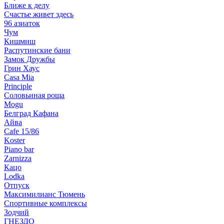
Ближе к делу
Счастье живет здесь
96 азиаток
Чум
Кишмиш
Распутинские бани
Замок Дружбы
Грин Хаус
Casa Mia
Principle
Соловьиная роща
Mogu
Белград Кафана
Айва
Cafe 15/86
Koster
Piano bar
Zarnizza
Кацо
Lodka
Отпуск
Максимилианс Тюмень
Спортивные комплексы
Зодчий
ГНЕЗДО