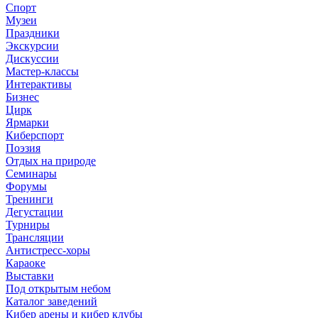
Спорт
Музеи
Праздники
Экскурсии
Дискуссии
Мастер-классы
Интерактивы
Бизнес
Цирк
Ярмарки
Киберспорт
Поэзия
Отдых на природе
Семинары
Форумы
Тренинги
Дегустации
Турниры
Трансляции
Антистресс-хоры
Караоке
Выставки
Под открытым небом
Каталог заведений
Кибер арены и кибер клубы