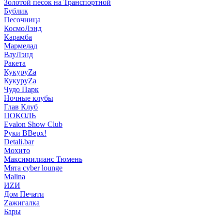
Золотой песок на Транспортной
Бублик
Песочница
КосмоЛэнд
Карамба
Мармелад
ВауЛэнд
Ракета
КукуруZа
КукуруZа
Чудо Парк
Ночные клубы
Глав Клуб
ЦОКОЛЬ
Evalon Show Club
Руки ВВерх!
Detali.bar
Мохито
Максимилианс Тюмень
Мята cyber lounge
Malina
ИZИ
Дом Печати
Zажигалка
Бары