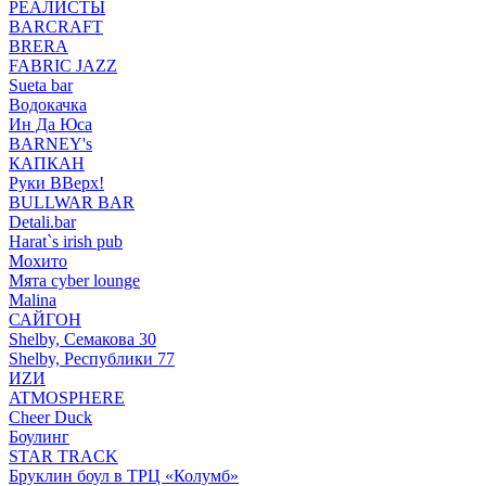
РЕАЛИСТЫ
BARCRAFT
BRERA
FABRIC JAZZ
Sueta bar
Водокачка
Ин Да Юса
BARNEY's
КАПКАН
Руки ВВерх!
BULLWAR BAR
Detali.bar
Harat`s irish pub
Мохито
Мята cyber lounge
Malina
САЙГОН
Shelby, Семакова 30
Shelby, Республики 77
ИZИ
ATMOSPHERE
Cheer Duck
Боулинг
STAR TRACK
Бруклин боул в ТРЦ «Колумб»