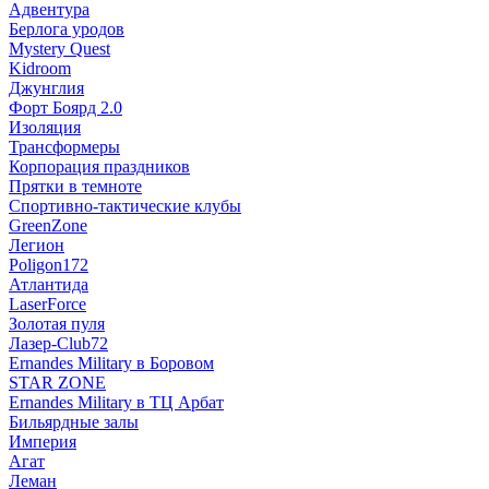
Адвентура
Берлога уродов
Mystery Quest
Kidroom
Джунглия
Форт Боярд 2.0
Изоляция
Трансформеры
Корпорация праздников
Прятки в темноте
Спортивно-тактические клубы
GreenZone
Легион
Poligon172
Атлантида
LaserForce
Золотая пуля
Лазер-Club72
Ernandes Military в Боровом
STAR ZONE
Ernandes Military в ТЦ Арбат
Бильярдные залы
Империя
Агат
Леман