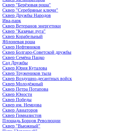
Сквер "Берёзовая роща"
Сквер "Серебряные ключи"
Сквер Дружбы Народов
Ива-парк
Сквер Ветеранов энергетики
Сквер "Казачьи луга"
Сквер Корабельный
Яблоневая роща
Сквер Нефтяников
Сквер Болгаро-Советской дружбы
Сквер Семёна Пацко
Сад Дружбы
Сквер Юрия Куталова
Сквер Тружеников тыла
Сквер Воздушно-десантных войск
Сквер Молодёжный
Сквер Петра Потапова
Сквер Юности
Сквер Победы
Сквер им. Немцова
Сквер Авиаторов
Сквер Гимназистов
Площадь Борцов Революции
Сквер "Вьюжный"