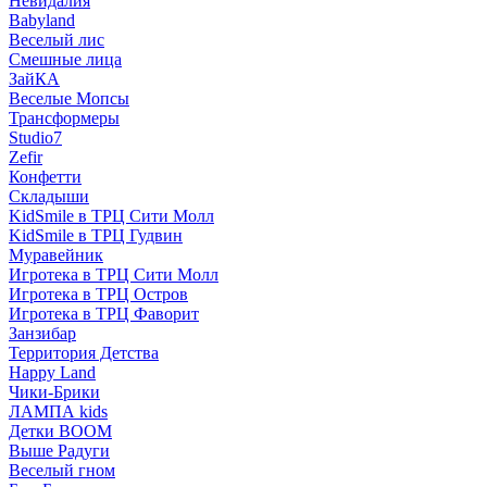
Невидалия
Babyland
Веселый лис
Смешные лица
ЗайКА
Веселые Мопсы
Трансформеры
Studio7
Zefir
Конфетти
Складыши
KidSmile в ТРЦ Сити Молл
KidSmile в ТРЦ Гудвин
Муравейник
Игротека в ТРЦ Сити Молл
Игротека в ТРЦ Остров
Игротека в ТРЦ Фаворит
Занзибар
Территория Детства
Happy Land
Чики-Брики
ЛАМПА kids
Детки BOOM
Выше Радуги
Веселый гном