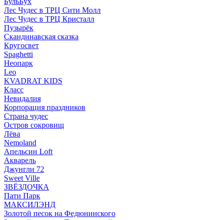
БульБух
Лес Чудес в ТРЦ Сити Молл
Лес Чудес в ТРЦ Кристалл
Пузырëк
Скандинавская сказка
Кругосвет
Spaghetti
Неопарк
Leo
KVADRAT KIDS
Класс
Невидалия
Корпорация праздников
Страна чудес
Остров сокровищ
Лёва
Nemoland
Апельсин Loft
Акварель
Джунгли 72
Sweet Ville
ЗВЁЗДОЧКА
Пати Парк
МАКСИЛЭНД
Золотой песок на Федюнинского