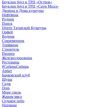
Бруклин боул в ТРЦ «Остров»
Бруклин боул в ТРЦ «Сити Молл»
Дворцы и Дома культуры
Нефтяник
Родник
Поиск
Центр Татарской Культуры
Орфей
Водник
Современник
Торфяник
Строитель
Пионер
Железнодорожник
Рестораны
#СибирьСибирь
Арбат
Банковский клуб
Шуша
Садж
Dom
Море гриль
Жарим мясо
Седьмое небо
Перчини