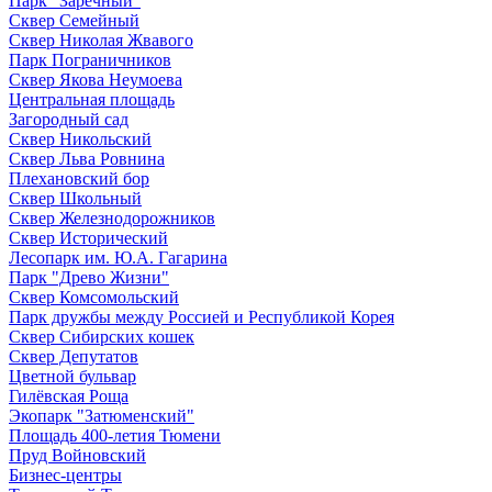
Парк "Заречный"
Сквер Семейный
Сквер Николая Жвавого
Парк Пограничников
Сквер Якова Неумоева
Центральная площадь
Загородный сад
Сквер Никольский
Сквер Льва Ровнина
Плехановский бор
Сквер Школьный
Сквер Железнодорожников
Сквер Исторический
Лесопарк им. Ю.А. Гагарина
Парк "Древо Жизни"
Сквер Комсомольский
Парк дружбы между Россией и Республикой Корея
Сквер Сибирских кошек
Сквер Депутатов
Цветной бульвар
Гилёвская Роща
Экопарк "Затюменский"
Площадь 400-летия Тюмени
Пруд Войновский
Бизнес-центры