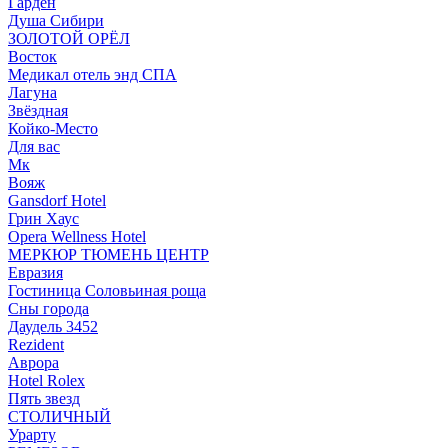
Гарден
Душа Сибири
ЗОЛОТОЙ ОРЁЛ
Восток
Медикал отель энд СПА
Лагуна
Звёздная
Койко-Место
Для вас
Мк
Вояж
Gansdorf Hotel
Грин Хаус
Opera Wellness Hotel
МЕРКЮР ТЮМЕНЬ ЦЕНТР
Евразия
Гостиница Соловьиная роща
Сны города
Даудель 3452
Rezident
Аврора
Hotel Rolex
Пять звезд
СТОЛИЧНЫЙ
Урарту