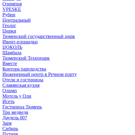
Олимпия
VPESKE
Рубин
Центральный
Геолог
Цирки
Тюменский государственный цирк
Ивент-площадки
ЦОКОЛЬ
Шамбала
Тюменский Технопарк
Вместе
Контора пароходства
Инженерный центр в Речном порту
Отели и гостиницы
Славянская кухня
Олимп
Мотель у Оли
Исеть
Гостиница Тюмень
Три медведя
Даудель 007
Заря
Сибирь
Путник