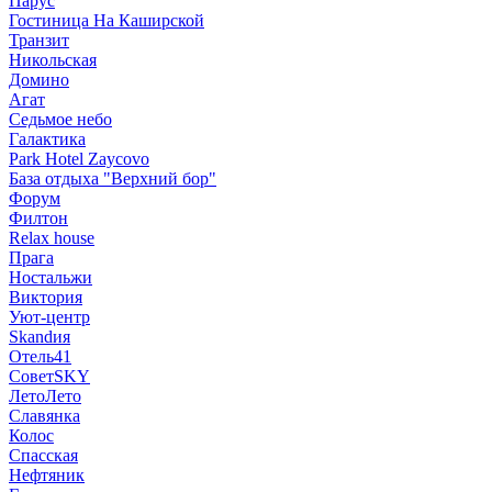
Парус
Гостиница На Каширской
Транзит
Никольская
Домино
Агат
Седьмое небо
Галактика
Park Hotel Zaycovo
База отдыха "Верхний бор"
Форум
Филтон
Relax house
Прага
Ностальжи
Виктория
Уют-центр
Skandия
Отель41
СоветSKY
ЛетоЛето
Славянка
Колос
Спасская
Нефтяник