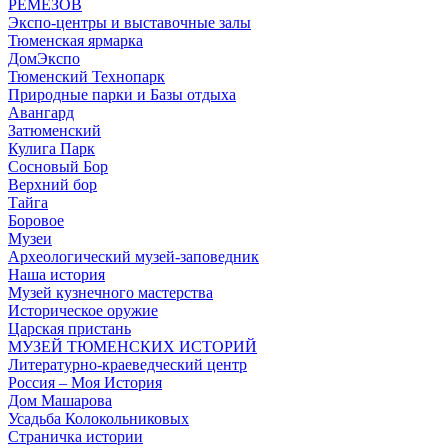
РЕМЕЗОВ
Экспо-центры и выставочные залы
Тюменская ярмарка
ДомЭкспо
Тюменский Технопарк
Природные парки и Базы отдыха
Авангард
Затюменский
Кулига Парк
Сосновый Бор
Верхний бор
Тайга
Боровое
Музеи
Археологический музей-заповедник
Наша история
Музей кузнечного мастерства
Историческое оружие
Царская пристань
МУЗЕЙ ТЮМЕНСКИХ ИСТОРИЙ
Литературно-краеведческий центр
Россия – Моя История
Дом Машарова
Усадьба Колокольниковых
Страничка истории