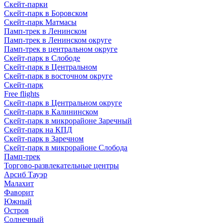
Скейт-парки
Скейт-парк в Боровском
Скейт-парк Матмасы
Памп-трек в Ленинском
Памп-трек в Ленинском округе
Памп-трек в центральном округе
Скейт-парк в Слободе
Скейт-парк в Центральном
Скейт-парк в восточном округе
Скейт-парк
Free flights
Скейт-парк в Центральном округе
Скейт-парк в Калининском
Скейт-парк в микрорайоне Заречный
Скейт-парк на КПД
Скейт-парк в Заречном
Скейт-парк в микрорайоне Слобода
Памп-трек
Торгово-развлекательные центры
Арсиб Тауэр
Малахит
Фаворит
Южный
Остров
Солнечный