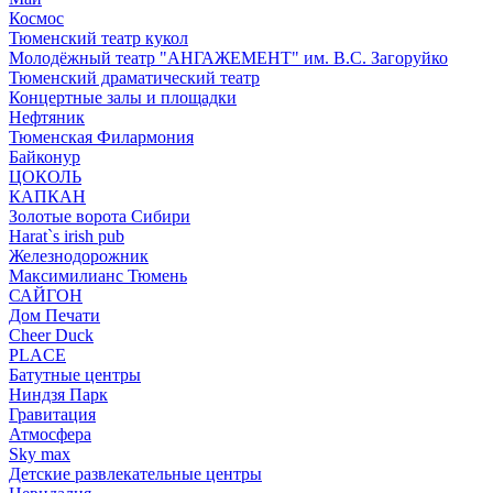
Космос
Тюменский театр кукол
Молодёжный театр "АНГАЖЕМЕНТ" им. В.С. Загоруйко
Тюменский драматический театр
Концертные залы и площадки
Нефтяник
Тюменская Филармония
Байконур
ЦОКОЛЬ
КАПКАН
Золотые ворота Сибири
Harat`s irish pub
Железнодорожник
Максимилианс Тюмень
САЙГОН
Дом Печати
Cheer Duck
PLACE
Батутные центры
Ниндзя Парк
Гравитация
Атмосфера
Sky max
Детские развлекательные центры