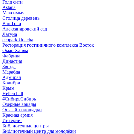
Голд сити
Astana
Максимыч
Столица деревень
Ван Гоги
Александровский сад
Лагуна
ecopark Udacha
Ресторация гостиничного комплекса Восток
Омар Хайям
Фабрика
Династия
Звезда
Марабда
Адмирал
Колибри
Крым
Hellen hall
#СибирьСибирь
Озерные аркады
Он-лайн площадки
Красная армия
Интернет
Библиотечные центры
Библиотечный центр для молодёжи