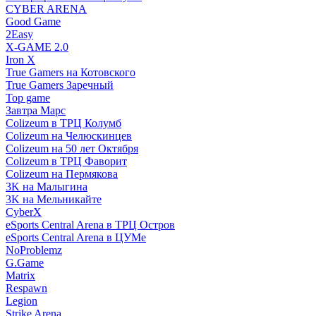
CYBER ARENA
Good Game
2Easy
X-GAME 2.0
Iron X
True Gamers на Котовского
True Gamers Заречный
Top game
Завтра Марс
Colizeum в ТРЦ Колумб
Colizeum на Челюскинцев
Colizeum на 50 лет Октября
Colizeum в ТРЦ Фаворит
Colizeum на Пермякова
3K на Малыгина
3K на Мельникайте
CyberX
eSports Central Arena в ТРЦ Остров
eSports Central Arena в ЦУМе
NoProblemz
G.Game
Matrix
Respawn
Legion
Strike Arena