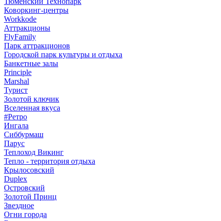
Тюменский Технопарк
Коворкинг-центры
Workkode
Аттракционы
FlyFamily
Парк аттракционов
Городской парк культуры и отдыха
Банкетные залы
Principle
Marshal
Турист
Золотой ключик
Вселенная вкуса
#Ретро
Ингала
Сиббурмаш
Парус
Теплоход Викинг
Тепло - территория отдыха
Крылосовский
Duplex
Островский
Золотой Принц
Звездное
Огни города