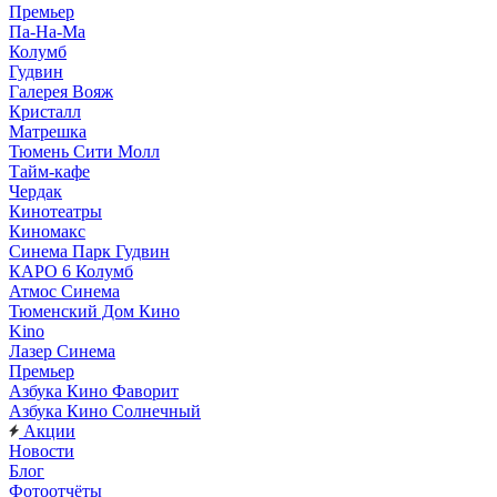
Премьер
Па-На-Ма
Колумб
Гудвин
Галерея Вояж
Кристалл
Матрешка
Тюмень Сити Молл
Тайм-кафе
Чердак
Кинотеатры
Киномакс
Синема Парк Гудвин
КАРО 6 Колумб
Атмос Синема
Тюменский Дом Кино
Kino
Лазер Синема
Премьер
Азбука Кино Фаворит
Азбука Кино Солнечный
Акции
Новости
Блог
Фотоотчёты