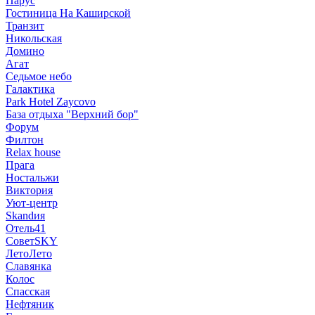
Парус
Гостиница На Каширской
Транзит
Никольская
Домино
Агат
Седьмое небо
Галактика
Park Hotel Zaycovo
База отдыха "Верхний бор"
Форум
Филтон
Relax house
Прага
Ностальжи
Виктория
Уют-центр
Skandия
Отель41
СоветSKY
ЛетоЛето
Славянка
Колос
Спасская
Нефтяник