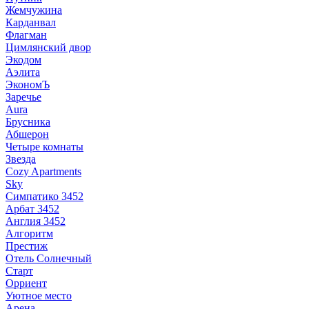
Жемчужина
Карданвал
Флагман
Цимлянский двор
Экодом
Аэлита
ЭкономЪ
Заречье
Aura
Брусника
Абшерон
Четыре комнаты
Звезда
Cozy Apartments
Sky
Симпатико 3452
Арбат 3452
Англия 3452
Алгоритм
Престиж
Отель Солнечный
Старт
Орриент
Уютное место
Арена