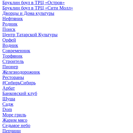
Бруклин боул в ТРЦ «Остров»
Бруклин боул в ТРЦ «Сити Молл»
Дворцы и Дома культуры
Нефтяник
Родник
Поиск
Центр Татарской Культуры
Орфей
Водник
Современник
Торфяник
Строитель
Пионер
Железнодорожник
Рестораны
#СибирьСибирь
Арбат
Банковский клуб
Шуша
Садж
Dom
Море гриль
Жарим мясо
Седьмое небо
Перчини