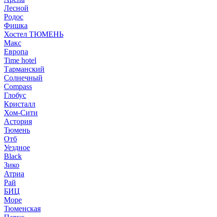
Лесной
Родос
Фишка
Хостел ТЮМЕНЬ
Макс
Европа
Time hotel
Тарманский
Солнечный
Compass
Глобус
Кристалл
Хом-Сити
Астория
Тюмень
Отб
Уездное
Black
Зико
Атриа
Рай
БИЦ
Море
Тюменская