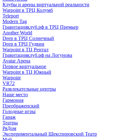
Клубы и арены виртуальной реальности
Warpoint в ТРЦ Колумб
Teleport
Modern Tag
Гравитацияклуб.рф в ТРЦ Премьер
Another World
Deep в ТРЦ Солнечный
Deep в ТРЦ Гудвин
Warpoint в ТЦ Рентал
Гравитацияклуб.рф на Логунова
Avatar Арена
Первое виртуальное
Warpoint в ТЦ Южный
Warpoint
VR72
Развлекательные центры
Наше место
Гармония
Преображенский
Голодные игры
Гараж
Театры
РяДом
Экспериментальный Шекспировский Театр
Май