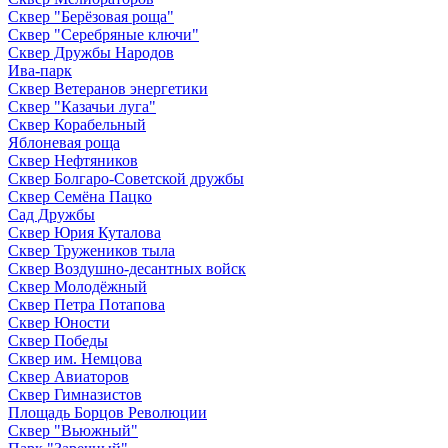
Сквер "Берёзовая роща"
Сквер "Серебряные ключи"
Сквер Дружбы Народов
Ива-парк
Сквер Ветеранов энергетики
Сквер "Казачьи луга"
Сквер Корабельный
Яблоневая роща
Сквер Нефтяников
Сквер Болгаро-Советской дружбы
Сквер Семёна Пацко
Сад Дружбы
Сквер Юрия Куталова
Сквер Тружеников тыла
Сквер Воздушно-десантных войск
Сквер Молодёжный
Сквер Петра Потапова
Сквер Юности
Сквер Победы
Сквер им. Немцова
Сквер Авиаторов
Сквер Гимназистов
Площадь Борцов Революции
Сквер "Вьюжный"