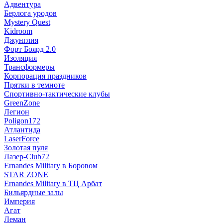
Адвентура
Берлога уродов
Mystery Quest
Kidroom
Джунглия
Форт Боярд 2.0
Изоляция
Трансформеры
Корпорация праздников
Прятки в темноте
Спортивно-тактические клубы
GreenZone
Легион
Poligon172
Атлантида
LaserForce
Золотая пуля
Лазер-Club72
Ernandes Military в Боровом
STAR ZONE
Ernandes Military в ТЦ Арбат
Бильярдные залы
Империя
Агат
Леман