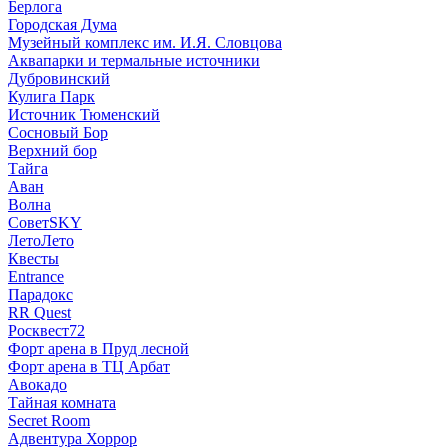
Берлога
Городская Дума
Музейный комплекс им. И.Я. Словцова
Аквапарки и термальные источники
Дубровинский
Кулига Парк
Источник Тюменский
Сосновый Бор
Верхний бор
Тайга
Аван
Волна
СоветSKY
ЛетоЛето
Квесты
Entrance
Парадокс
RR Quest
Росквест72
Форт арена в Пруд лесной
Форт арена в ТЦ Арбат
Авокадо
Тайная комната
Secret Room
Адвентура Хоррор