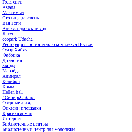
Голд сити
Astana
Максимыч
Столица деревень
Ван Гоги
Александровский сад
Лагуна
ecopark Udacha
Ресторация гостиничного комплекса Восток
Омар Хайям
Фабрика
Династия
Звезда
Марабда
Адмирал
Колибри
Крым
Hellen hall
#СибирьСибирь
Озерные аркады
Он-лайн площадки
Красная армия
Интернет
Библиотечные центры
Библиотечный центр для молодёжи