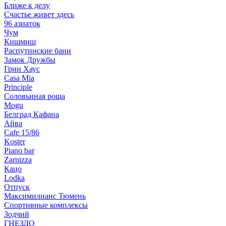
Ближе к делу
Счастье живет здесь
96 азиаток
Чум
Кишмиш
Распутинские бани
Замок Дружбы
Грин Хаус
Casa Mia
Principle
Соловьиная роща
Mogu
Белград Кафана
Айва
Cafe 15/86
Koster
Piano bar
Zarnizza
Кацо
Lodka
Отпуск
Максимилианс Тюмень
Спортивные комплексы
Зодчий
ГНЕЗДО