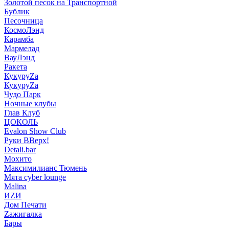
Золотой песок на Транспортной
Бублик
Песочница
КосмоЛэнд
Карамба
Мармелад
ВауЛэнд
Ракета
КукуруZа
КукуруZа
Чудо Парк
Ночные клубы
Глав Клуб
ЦОКОЛЬ
Evalon Show Club
Руки ВВерх!
Detali.bar
Мохито
Максимилианс Тюмень
Мята cyber lounge
Malina
ИZИ
Дом Печати
Zажигалка
Бары