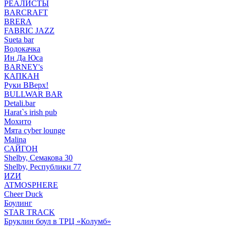
РЕАЛИСТЫ
BARCRAFT
BRERA
FABRIC JAZZ
Sueta bar
Водокачка
Ин Да Юса
BARNEY's
КАПКАН
Руки ВВерх!
BULLWAR BAR
Detali.bar
Harat`s irish pub
Мохито
Мята cyber lounge
Malina
САЙГОН
Shelby, Семакова 30
Shelby, Республики 77
ИZИ
ATMOSPHERE
Cheer Duck
Боулинг
STAR TRACK
Бруклин боул в ТРЦ «Колумб»