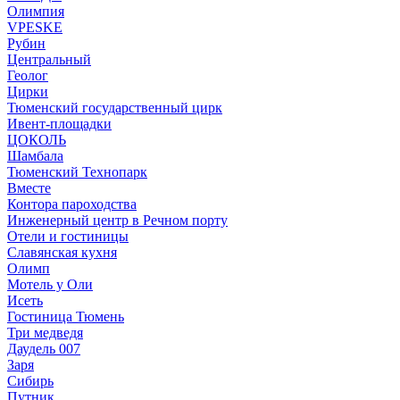
Олимпия
VPESKE
Рубин
Центральный
Геолог
Цирки
Тюменский государственный цирк
Ивент-площадки
ЦОКОЛЬ
Шамбала
Тюменский Технопарк
Вместе
Контора пароходства
Инженерный центр в Речном порту
Отели и гостиницы
Славянская кухня
Олимп
Мотель у Оли
Исеть
Гостиница Тюмень
Три медведя
Даудель 007
Заря
Сибирь
Путник