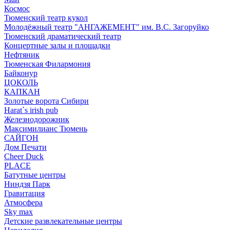
Космос
Тюменский театр кукол
Молодёжный театр "АНГАЖЕМЕНТ" им. В.С. Загоруйко
Тюменский драматический театр
Концертные залы и площадки
Нефтяник
Тюменская Филармония
Байконур
ЦОКОЛЬ
КАПКАН
Золотые ворота Сибири
Harat`s irish pub
Железнодорожник
Максимилианс Тюмень
САЙГОН
Дом Печати
Cheer Duck
PLACE
Батутные центры
Ниндзя Парк
Гравитация
Атмосфера
Sky max
Детские развлекательные центры