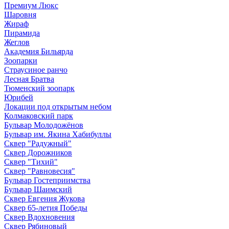
Премиум Люкс
Шаровня
Жираф
Пирамида
Жеглов
Академия Бильярда
Зоопарки
Страусиное ранчо
Лесная Братва
Тюменский зоопарк
Юрибей
Локации под открытым небом
Колмаковский парк
Бульвар Молодожёнов
Бульвар им. Якина Хабибуллы
Сквер "Радужный"
Сквер Дорожников
Сквер "Тихий"
Cквер "Равновесия"
Бульвар Гостеприимства
Бульвар Шаимский
Сквер Евгения Жукова
Сквер 65-летия Победы
Сквер Вдохновения
Сквер Рябиновый