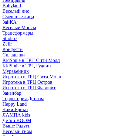
Невидалия
Babyland
Веселый лис
Смешные лица
ЗайКА
Веселые Мопсы
Трансформеры
Studio7
Zefir
Конфетти
Складыши
KidSmile в ТРЦ Сити Молл
KidSmile в ТРЦ Гудвин
Муравейник
Игротека в ТРЦ Сити Молл
Игротека в ТРЦ Остров
Игротека в ТРЦ Фаворит
Занзибар
Территория Детства
Happy Land
Чики-Брики
ЛАМПА kids
Детки BOOM
Выше Радуги
Веселый гном