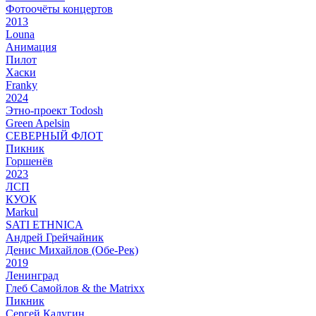
Фотоочёты концертов
2013
Louna
Анимация
Пилот
Хаски
Franky
2024
Этно-проект Todosh
Green Apelsin
СЕВЕРНЫЙ ФЛОТ
Пикник
Горшенёв
2023
ЛСП
КУОК
Markul
SATI ETHNICA
Андрей Грейчайник
Денис Михайлов (Обе-Рек)
2019
Ленинград
Глеб Самойлов & the Matrixx
Пикник
Сергей Калугин