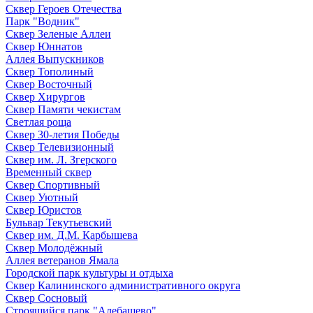
Сквер Героев Отечества
Парк "Водник"
Сквер Зеленые Аллеи
Сквер Юннатов
Аллея Выпускников
Сквер Тополиный
Сквер Восточный
Сквер Хирургов
Сквер Памяти чекистам
Светлая роща
Сквер 30-летия Победы
Сквер Телевизионный
Сквер им. Л. Згерского
Временный сквер
Сквер Спортивный
Сквер Уютный
Сквер Юристов
Бульвар Текутьевский
Сквер им. Д.М. Карбышева
Сквер Молодёжный
Аллея ветеранов Ямала
Городской парк культуры и отдыха
Сквер Калининского административного округа
Сквер Сосновый
Строящийся парк "Алебашево"