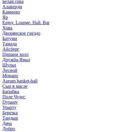
Белая сова
Алаверди
Камнево
Яр
Enjoy. Lounge. Hall. Bar
Хова
Дворянское гнездо
Батуми
Тамада
Айсберг
Цирани холл
Дружба-Ямал
Шульц
Лесной
Монарх
Aurum banket-hall
Сыр в масле
Баrаshка
Поле Чудес
Dynasty
Урарту
Березка
Тандыр
Дача
Добро