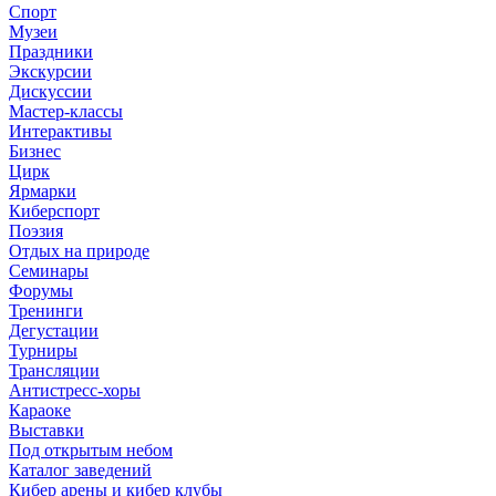
Спорт
Музеи
Праздники
Экскурсии
Дискуссии
Мастер-классы
Интерактивы
Бизнес
Цирк
Ярмарки
Киберспорт
Поэзия
Отдых на природе
Семинары
Форумы
Тренинги
Дегустации
Турниры
Трансляции
Антистресс-хоры
Караоке
Выставки
Под открытым небом
Каталог заведений
Кибер арены и кибер клубы