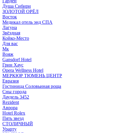
Гарден
Душа Сибири
ЗОЛОТОЙ ОРЁЛ
Восток
Медикал отель энд СПА
Лагуна
Звёздная
Койко-Место
Для вас
Мк
Вояж
Gansdorf Hotel
Грин Хаус
Opera Wellness Hotel
МЕРКЮР ТЮМЕНЬ ЦЕНТР
Евразия
Гостиница Соловьиная роща
Сны города
Даудель 3452
Rezident
Аврора
Hotel Rolex
Пять звезд
СТОЛИЧНЫЙ
Урарту