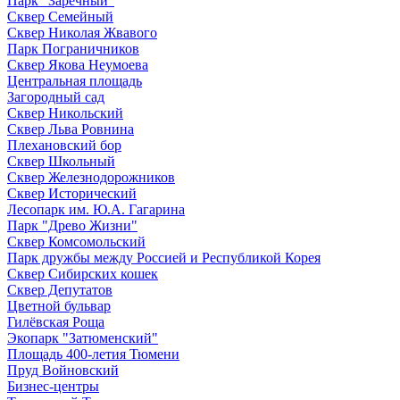
Парк "Заречный"
Сквер Семейный
Сквер Николая Жвавого
Парк Пограничников
Сквер Якова Неумоева
Центральная площадь
Загородный сад
Сквер Никольский
Сквер Льва Ровнина
Плехановский бор
Сквер Школьный
Сквер Железнодорожников
Сквер Исторический
Лесопарк им. Ю.А. Гагарина
Парк "Древо Жизни"
Сквер Комсомольский
Парк дружбы между Россией и Республикой Корея
Сквер Сибирских кошек
Сквер Депутатов
Цветной бульвар
Гилёвская Роща
Экопарк "Затюменский"
Площадь 400-летия Тюмени
Пруд Войновский
Бизнес-центры