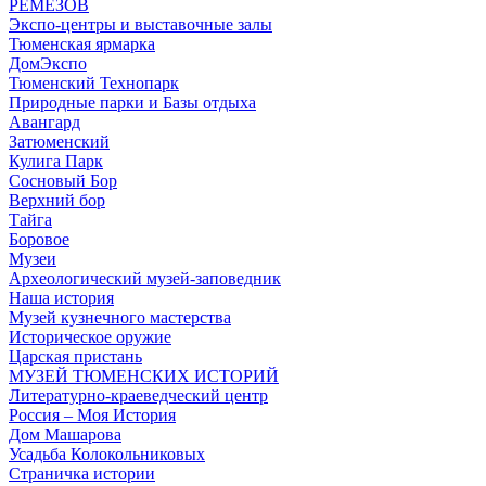
РЕМЕЗОВ
Экспо-центры и выставочные залы
Тюменская ярмарка
ДомЭкспо
Тюменский Технопарк
Природные парки и Базы отдыха
Авангард
Затюменский
Кулига Парк
Сосновый Бор
Верхний бор
Тайга
Боровое
Музеи
Археологический музей-заповедник
Наша история
Музей кузнечного мастерства
Историческое оружие
Царская пристань
МУЗЕЙ ТЮМЕНСКИХ ИСТОРИЙ
Литературно-краеведческий центр
Россия – Моя История
Дом Машарова
Усадьба Колокольниковых
Страничка истории