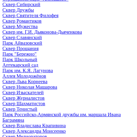
Сквер Сибирский
Сквер Дружбы
Сквер Святителя Филофея
Сквер Романтиков
Сквер Мужества
Сквер им. Г.И. Дьяконова-Дьяченкова
Сквер Славянский
Парк Айвазовский
Сквер Прощания
Парк "Бережно"
Парк Школьный
Аптекарский сад
Парк им. К.Я. Лагунова
Аллея Молодожёнов
Сквер Льва Корнеева
Сквер Николая Машарова
Сквер Изыскателей
Сквер Журналистов
Сквер Шахматистов
Сквер Тенистый
Парк Российско-Армянской дружбы им. маршала Ивана
Баграмяна
Сквер Владислава Крапивина
Сквер Александра Моисеенко
Сквер Мелиораторов