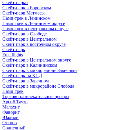
Скейт-парки
Скейт-парк в Боровском
Скейт-парк Матмасы
Памп-трек в Ленинском
Памп-трек в Ленинском округе
Памп-трек в центральном округе
Скейт-парк в Слободе
Скейт-парк в Центральном
Скейт-парк в восточном округе
Скейт-парк
Free flights
Скейт-парк в Центральном округе
Скейт-парк в Калининском
Скейт-парк в микрорайоне Заречный
Скейт-парк на КПД
Скейт-парк в Заречном
Скейт-парк в микрорайоне Слобода
Памп-трек
Торгово-развлекательные центры
Арсиб Тауэр
Малахит
Фаворит
Южный
Остров
Солнечный