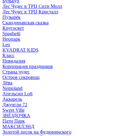
БульБух
Лес Чудес в ТРЦ Сити Молл
Лес Чудес в ТРЦ Кристалл
Пузырëк
Скандинавская сказка
Кругосвет
Spaghetti
Неопарк
Leo
KVADRAT KIDS
Класс
Невидалия
Корпорация праздников
Страна чудес
Остров сокровищ
Лёва
Nemoland
Апельсин Loft
Акварель
Джунгли 72
Sweet Ville
ЗВЁЗДОЧКА
Пати Парк
МАКСИЛЭНД
Золотой песок на Федюнинского