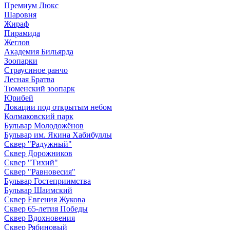
Премиум Люкс
Шаровня
Жираф
Пирамида
Жеглов
Академия Бильярда
Зоопарки
Страусиное ранчо
Лесная Братва
Тюменский зоопарк
Юрибей
Локации под открытым небом
Колмаковский парк
Бульвар Молодожёнов
Бульвар им. Якина Хабибуллы
Сквер "Радужный"
Сквер Дорожников
Сквер "Тихий"
Cквер "Равновесия"
Бульвар Гостеприимства
Бульвар Шаимский
Сквер Евгения Жукова
Сквер 65-летия Победы
Сквер Вдохновения
Сквер Рябиновый