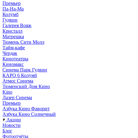
Премьер
Па-На-Ма
Колумб
Гудвин
Галерея Вояж
Кристалл
Матрешка
Тюмень Сити Молл
Тайм-кафе
Чердак
Кинотеатры
Киномакс
Синема Парк Гудвин
КАРО 6 Колумб
Атмос Синема
Тюменский Дом Кино
Kino
Лазер Синема
Премьер
Азбука Кино Фаворит
Азбука Кино Солнечный
Акции
Новости
Блог
Фотоотчёты