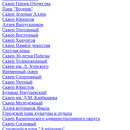
Сквер Героев Отечества
Парк "Водник"
Сквер Зеленые Аллеи
Сквер Юннатов
Аллея Выпускников
Сквер Тополиный
Сквер Восточный
Сквер Хирургов
Сквер Памяти чекистам
Светлая роща
Сквер 30-летия Победы
Сквер Телевизионный
Сквер им. Л. Згерского
Временный сквер
Сквер Спортивный
Сквер Уютный
Сквер Юристов
Бульвар Текутьевский
Сквер им. Д.М. Карбышева
Сквер Молодёжный
Аллея ветеранов Ямала
Городской парк культуры и отдыха
Сквер Калининского административного округа
Сквер Сосновый
Строящийся парк "Алебашево"