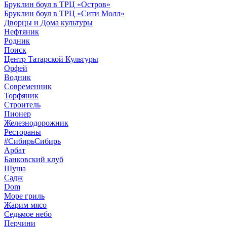
Бруклин боул в ТРЦ «Остров»
Бруклин боул в ТРЦ «Сити Молл»
Дворцы и Дома культуры
Нефтяник
Родник
Поиск
Центр Татарской Культуры
Орфей
Водник
Современник
Торфяник
Строитель
Пионер
Железнодорожник
Рестораны
#СибирьСибирь
Арбат
Банковский клуб
Шуша
Садж
Dom
Море гриль
Жарим мясо
Седьмое небо
Перчини