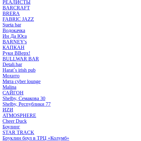
РЕАЛИСТЫ
BARCRAFT
BRERA
FABRIC JAZZ
Sueta bar
Водокачка
Ин Да Юса
BARNEY's
КАПКАН
Руки ВВерх!
BULLWAR BAR
Detali.bar
Harat`s irish pub
Мохито
Мята cyber lounge
Malina
САЙГОН
Shelby, Семакова 30
Shelby, Республики 77
ИZИ
ATMOSPHERE
Cheer Duck
Боулинг
STAR TRACK
Бруклин боул в ТРЦ «Колумб»