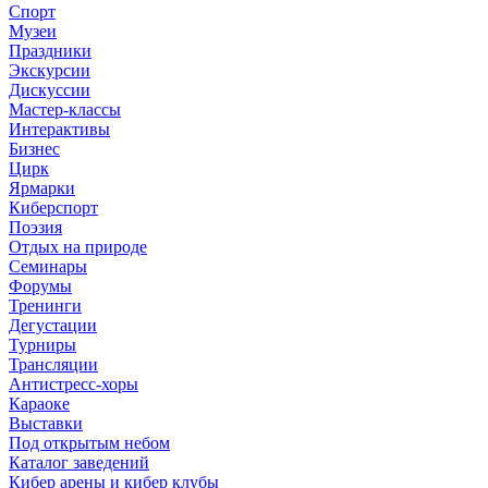
Спорт
Музеи
Праздники
Экскурсии
Дискуссии
Мастер-классы
Интерактивы
Бизнес
Цирк
Ярмарки
Киберспорт
Поэзия
Отдых на природе
Семинары
Форумы
Тренинги
Дегустации
Турниры
Трансляции
Антистресс-хоры
Караоке
Выставки
Под открытым небом
Каталог заведений
Кибер арены и кибер клубы