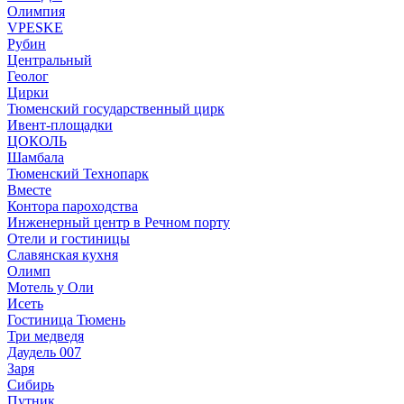
Олимпия
VPESKE
Рубин
Центральный
Геолог
Цирки
Тюменский государственный цирк
Ивент-площадки
ЦОКОЛЬ
Шамбала
Тюменский Технопарк
Вместе
Контора пароходства
Инженерный центр в Речном порту
Отели и гостиницы
Славянская кухня
Олимп
Мотель у Оли
Исеть
Гостиница Тюмень
Три медведя
Даудель 007
Заря
Сибирь
Путник