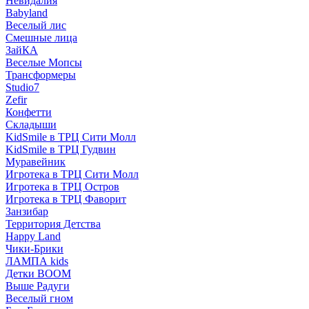
Невидалия
Babyland
Веселый лис
Смешные лица
ЗайКА
Веселые Мопсы
Трансформеры
Studio7
Zefir
Конфетти
Складыши
KidSmile в ТРЦ Сити Молл
KidSmile в ТРЦ Гудвин
Муравейник
Игротека в ТРЦ Сити Молл
Игротека в ТРЦ Остров
Игротека в ТРЦ Фаворит
Занзибар
Территория Детства
Happy Land
Чики-Брики
ЛАМПА kids
Детки BOOM
Выше Радуги
Веселый гном