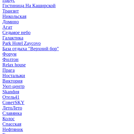
Парус
Гостиница На Каширской
Транзит
Никольская
Домино
Агат
Седьмое небо
Галактика
Park Hotel Zaycovo
База отдыха "Верхний бор"
Форум
Филтон
Relax house
Прага
Ностальжи
Виктория
Уют-центр
Skandия
Отель41
СоветSKY
ЛетоЛето
Славянка
Колос
Спасская
Нефтяник