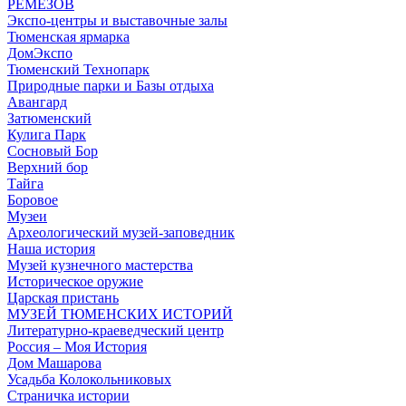
РЕМЕЗОВ
Экспо-центры и выставочные залы
Тюменская ярмарка
ДомЭкспо
Тюменский Технопарк
Природные парки и Базы отдыха
Авангард
Затюменский
Кулига Парк
Сосновый Бор
Верхний бор
Тайга
Боровое
Музеи
Археологический музей-заповедник
Наша история
Музей кузнечного мастерства
Историческое оружие
Царская пристань
МУЗЕЙ ТЮМЕНСКИХ ИСТОРИЙ
Литературно-краеведческий центр
Россия – Моя История
Дом Машарова
Усадьба Колокольниковых
Страничка истории