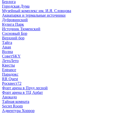
Берлога
Городская Дума
Музейный комплекс им. И.Я. Словцова
Аквапарки и термальные источники
Дубровинский
Кулига Парк
Источник Тюменский
Сосновый Бор
Верхний бор
Тайга
Аван
Волна
СоветSKY
ЛетоЛето
Квесты
Entrance
Парадокс
RR Quest
Росквест72
Форт арена в Пруд лесной
Форт арена в ТЦ Арбат
Авокадо
Тайная комната
Secret Room
Адвентура Хоррор