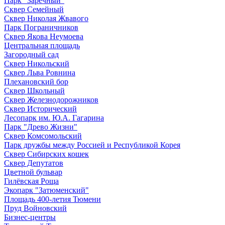
Парк "Заречный"
Сквер Семейный
Сквер Николая Жвавого
Парк Пограничников
Сквер Якова Неумоева
Центральная площадь
Загородный сад
Сквер Никольский
Сквер Льва Ровнина
Плехановский бор
Сквер Школьный
Сквер Железнодорожников
Сквер Исторический
Лесопарк им. Ю.А. Гагарина
Парк "Древо Жизни"
Сквер Комсомольский
Парк дружбы между Россией и Республикой Корея
Сквер Сибирских кошек
Сквер Депутатов
Цветной бульвар
Гилёвская Роща
Экопарк "Затюменский"
Площадь 400-летия Тюмени
Пруд Войновский
Бизнес-центры