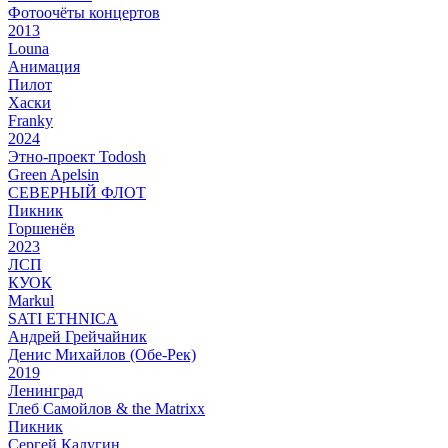
Фотоочёты концертов
2013
Louna
Анимация
Пилот
Хаски
Franky
2024
Этно-проект Todosh
Green Apelsin
СЕВЕРНЫЙ ФЛОТ
Пикник
Горшенёв
2023
ЛСП
КУОК
Markul
SATI ETHNICA
Андрей Грейчайник
Денис Михайлов (Обе-Рек)
2019
Ленинград
Глеб Самойлов & the Matrixx
Пикник
Сергей Калугин