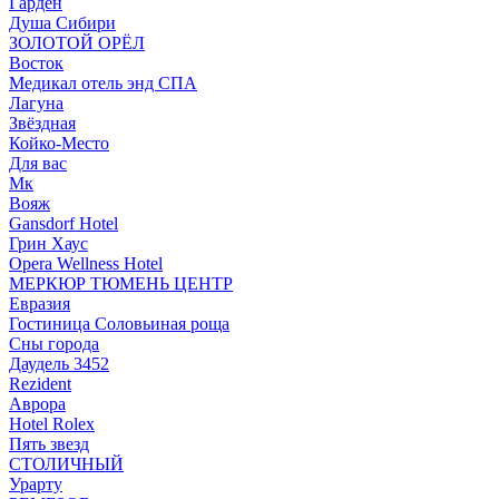
Гарден
Душа Сибири
ЗОЛОТОЙ ОРЁЛ
Восток
Медикал отель энд СПА
Лагуна
Звёздная
Койко-Место
Для вас
Мк
Вояж
Gansdorf Hotel
Грин Хаус
Opera Wellness Hotel
МЕРКЮР ТЮМЕНЬ ЦЕНТР
Евразия
Гостиница Соловьиная роща
Сны города
Даудель 3452
Rezident
Аврора
Hotel Rolex
Пять звезд
СТОЛИЧНЫЙ
Урарту