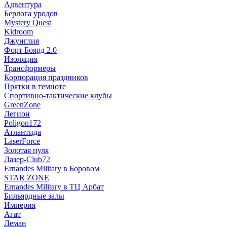
Адвентура
Берлога уродов
Mystery Quest
Kidroom
Джунглия
Форт Боярд 2.0
Изоляция
Трансформеры
Корпорация праздников
Прятки в темноте
Спортивно-тактические клубы
GreenZone
Легион
Poligon172
Атлантида
LaserForce
Золотая пуля
Лазер-Club72
Ernandes Military в Боровом
STAR ZONE
Ernandes Military в ТЦ Арбат
Бильярдные залы
Империя
Агат
Леман