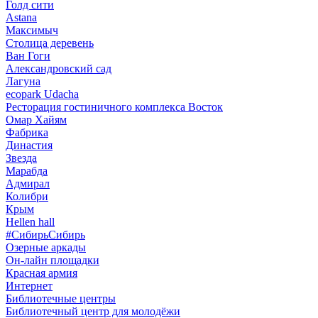
Голд сити
Astana
Максимыч
Столица деревень
Ван Гоги
Александровский сад
Лагуна
ecopark Udacha
Ресторация гостиничного комплекса Восток
Омар Хайям
Фабрика
Династия
Звезда
Марабда
Адмирал
Колибри
Крым
Hellen hall
#СибирьСибирь
Озерные аркады
Он-лайн площадки
Красная армия
Интернет
Библиотечные центры
Библиотечный центр для молодёжи