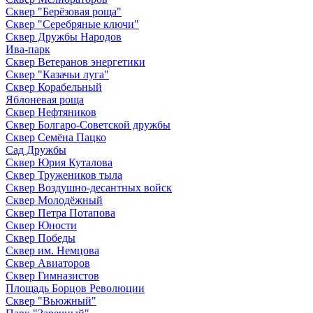
Сквер "Берёзовая роща"
Сквер "Серебряные ключи"
Сквер Дружбы Народов
Ива-парк
Сквер Ветеранов энергетики
Сквер "Казачьи луга"
Сквер Корабельный
Яблоневая роща
Сквер Нефтяников
Сквер Болгаро-Советской дружбы
Сквер Семёна Пацко
Сад Дружбы
Сквер Юрия Куталова
Сквер Тружеников тыла
Сквер Воздушно-десантных войск
Сквер Молодёжный
Сквер Петра Потапова
Сквер Юности
Сквер Победы
Сквер им. Немцова
Сквер Авиаторов
Сквер Гимназистов
Площадь Борцов Революции
Сквер "Вьюжный"