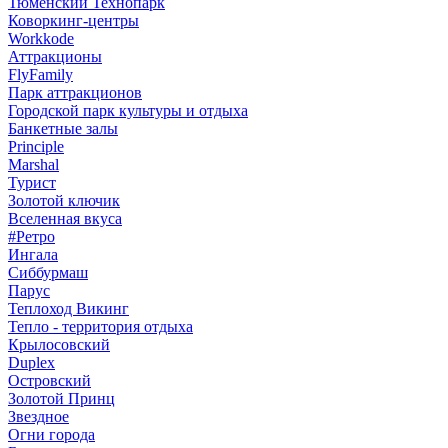
Тюменский Технопарк
Коворкинг-центры
Workkode
Аттракционы
FlyFamily
Парк аттракционов
Городской парк культуры и отдыха
Банкетные залы
Principle
Marshal
Турист
Золотой ключик
Вселенная вкуса
#Ретро
Ингала
Сиббурмаш
Парус
Теплоход Викинг
Тепло - территория отдыха
Крылосовский
Duplex
Островский
Золотой Принц
Звездное
Огни города