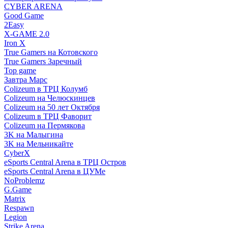
CYBER ARENA
Good Game
2Easy
X-GAME 2.0
Iron X
True Gamers на Котовского
True Gamers Заречный
Top game
Завтра Марс
Colizeum в ТРЦ Колумб
Colizeum на Челюскинцев
Colizeum на 50 лет Октября
Colizeum в ТРЦ Фаворит
Colizeum на Пермякова
3K на Малыгина
3K на Мельникайте
CyberX
eSports Central Arena в ТРЦ Остров
eSports Central Arena в ЦУМе
NoProblemz
G.Game
Matrix
Respawn
Legion
Strike Arena