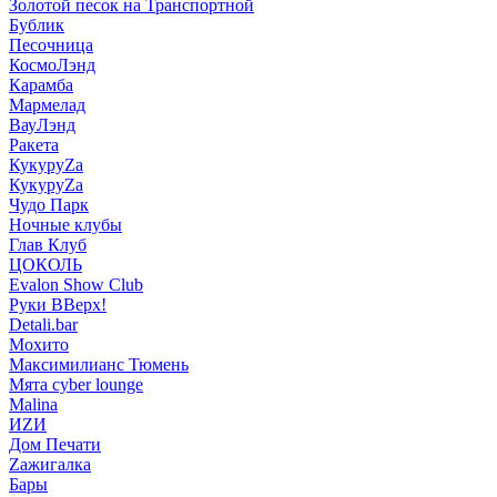
Золотой песок на Транспортной
Бублик
Песочница
КосмоЛэнд
Карамба
Мармелад
ВауЛэнд
Ракета
КукуруZа
КукуруZа
Чудо Парк
Ночные клубы
Глав Клуб
ЦОКОЛЬ
Evalon Show Club
Руки ВВерх!
Detali.bar
Мохито
Максимилианс Тюмень
Мята cyber lounge
Malina
ИZИ
Дом Печати
Zажигалка
Бары