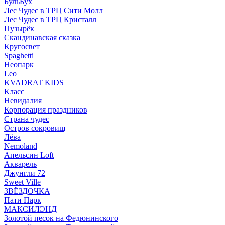
БульБух
Лес Чудес в ТРЦ Сити Молл
Лес Чудес в ТРЦ Кристалл
Пузырëк
Скандинавская сказка
Кругосвет
Spaghetti
Неопарк
Leo
KVADRAT KIDS
Класс
Невидалия
Корпорация праздников
Страна чудес
Остров сокровищ
Лёва
Nemoland
Апельсин Loft
Акварель
Джунгли 72
Sweet Ville
ЗВЁЗДОЧКА
Пати Парк
МАКСИЛЭНД
Золотой песок на Федюнинского