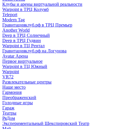
Клубы и арены виртуальной реальности
Warpoint в ТРЦ Колумб
Teleport
Modern Tag
Гравитацияклуб.рф в ТРЦ Премьер
Another World
Deep в ТРЦ Солнечный
Deep в ТРЦ Гудвин
Warpoint в ТЦ Рентал
Гравитацияклуб.рф на Логунова
Avatar Арена
Первое виртуальное
Warpoint в ТЦ Южный
Warpoint
VR72
Развлекательные центры
Наше место
Гармония
Преображенский
Голодные игры
Гараж
Театры
РяДом
Экспериментальный Шекспировский Театр
Май