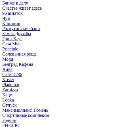
Ближе к делу
Счастье живет здесь
96 азиаток
Чум
Кишмиш
Распутинские бани
Замок Дружбы
Грин Хаус
Casa Mia
Principle
Соловьиная роща
Mogu
Белград Кафана
Айва
Cafe 15/86
Koster
Piano bar
Zarnizza
Кацо
Lodka
Отпуск
Максимилианс Тюмень
Спортивные комплексы
Зодчий
ГНЕЗДО