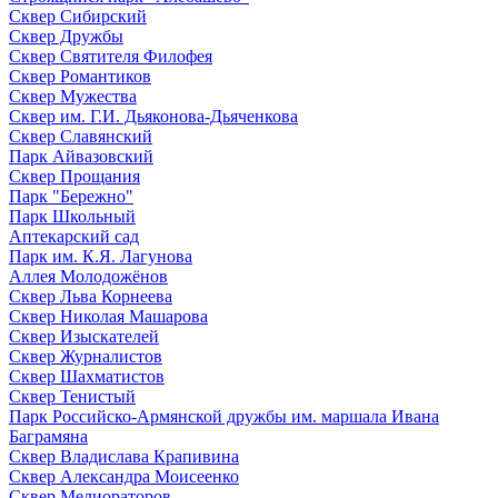
Сквер Сибирский
Сквер Дружбы
Сквер Святителя Филофея
Сквер Романтиков
Сквер Мужества
Сквер им. Г.И. Дьяконова-Дьяченкова
Сквер Славянский
Парк Айвазовский
Сквер Прощания
Парк "Бережно"
Парк Школьный
Аптекарский сад
Парк им. К.Я. Лагунова
Аллея Молодожёнов
Сквер Льва Корнеева
Сквер Николая Машарова
Сквер Изыскателей
Сквер Журналистов
Сквер Шахматистов
Сквер Тенистый
Парк Российско-Армянской дружбы им. маршала Ивана
Баграмяна
Сквер Владислава Крапивина
Сквер Александра Моисеенко
Сквер Мелиораторов