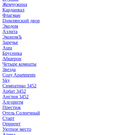
Жемчужина
Карданвал
Флагман
Цимлянский двор
Экодом
Аэлита
ЭкономЪ
Заречье
Aura
Брусника
Абшерон
Четыре комнаты
Звезда
Cozy Apartments
Sky
Симпатико 3452
Арбат 3452
Англия 3452
Алгоритм
Престиж
Отель Солнечный
Старт
Орриент
Уютное место
Арена