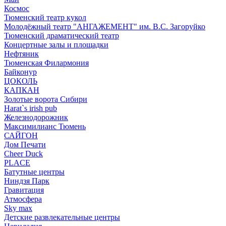
Космос
Тюменский театр кукол
Молодёжный театр "АНГАЖЕМЕНТ" им. В.С. Загоруйко
Тюменский драматический театр
Концертные залы и площадки
Нефтяник
Тюменская Филармония
Байконур
ЦОКОЛЬ
КАПКАН
Золотые ворота Сибири
Harat`s irish pub
Железнодорожник
Максимилианс Тюмень
САЙГОН
Дом Печати
Cheer Duck
PLACE
Батутные центры
Ниндзя Парк
Гравитация
Атмосфера
Sky max
Детские развлекательные центры