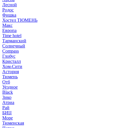
Лесной
Родос
Фишка
Хостел ТЮМЕНЬ
Макс
Европа
Time hotel
Тарманский
Солнечный
Compass
Глобус
Кристалл
Хом-Сити
Астория
Тюмень
Отб
Уездное
Black
Зико
Атриа
Рай
БИЦ
Море
Тюменская