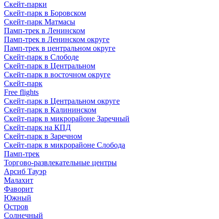
Скейт-парки
Скейт-парк в Боровском
Скейт-парк Матмасы
Памп-трек в Ленинском
Памп-трек в Ленинском округе
Памп-трек в центральном округе
Скейт-парк в Слободе
Скейт-парк в Центральном
Скейт-парк в восточном округе
Скейт-парк
Free flights
Скейт-парк в Центральном округе
Скейт-парк в Калининском
Скейт-парк в микрорайоне Заречный
Скейт-парк на КПД
Скейт-парк в Заречном
Скейт-парк в микрорайоне Слобода
Памп-трек
Торгово-развлекательные центры
Арсиб Тауэр
Малахит
Фаворит
Южный
Остров
Солнечный