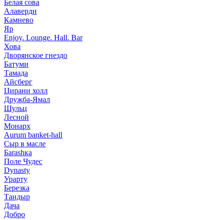
Белая сова
Алаверди
Камнево
Яр
Enjoy. Lounge. Hall. Bar
Хова
Дворянское гнездо
Батуми
Тамада
Айсберг
Цирани холл
Дружба-Ямал
Шульц
Лесной
Монарх
Aurum banket-hall
Сыр в масле
Баrаshка
Поле Чудес
Dynasty
Урарту
Березка
Тандыр
Дача
Добро