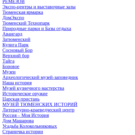
РЕМЕЗОВ
Экспо-центры и выставочные залы
Тюменская ярмарка
ДомЭкспо
Тюменский Технопарк
Природные парки и Базы отдыха
Авангард
Затюменский
Кулига Парк
Сосновый Бор
Верхний бор
Тайга
Боровое
Музеи
Археологический музей-заповедник
Наша история
Музей кузнечного мастерства
Историческое оружие
Царская пристань
МУЗЕЙ ТЮМЕНСКИХ ИСТОРИЙ
Литературно-краеведческий центр
Россия – Моя История
Дом Машарова
Усадьба Колокольниковых
Страничка истории