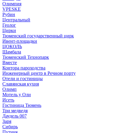
Олимпия
VPESKE
Рубин
Центральный
Геолог
Цирки
Тюменский государственный цирк
Ивент-площадки
ЦОКОЛЬ
Шамбала
Тюменский Технопарк
Вместе
Контора пароходства
Инженерный центр в Речном порту
Отели и гостиницы
Славянская кухня
Олимп
Мотель у Оли
Исеть
Гостиница Тюмень
Три медведя
Даудель 007
Заря
Сибирь
Путник