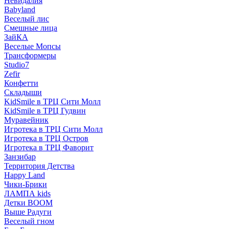
Невидалия
Babyland
Веселый лис
Смешные лица
ЗайКА
Веселые Мопсы
Трансформеры
Studio7
Zefir
Конфетти
Складыши
KidSmile в ТРЦ Сити Молл
KidSmile в ТРЦ Гудвин
Муравейник
Игротека в ТРЦ Сити Молл
Игротека в ТРЦ Остров
Игротека в ТРЦ Фаворит
Занзибар
Территория Детства
Happy Land
Чики-Брики
ЛАМПА kids
Детки BOOM
Выше Радуги
Веселый гном