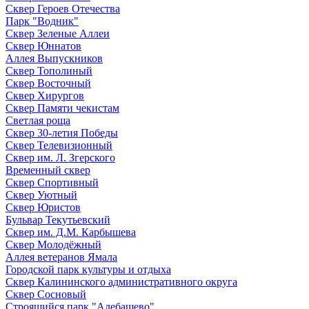
Сквер Героев Отечества
Парк "Водник"
Сквер Зеленые Аллеи
Сквер Юннатов
Аллея Выпускников
Сквер Тополиный
Сквер Восточный
Сквер Хирургов
Сквер Памяти чекистам
Светлая роща
Сквер 30-летия Победы
Сквер Телевизионный
Сквер им. Л. Згерского
Временный сквер
Сквер Спортивный
Сквер Уютный
Сквер Юристов
Бульвар Текутьевский
Сквер им. Д.М. Карбышева
Сквер Молодёжный
Аллея ветеранов Ямала
Городской парк культуры и отдыха
Сквер Калининского административного округа
Сквер Сосновый
Строящийся парк "Алебашево"