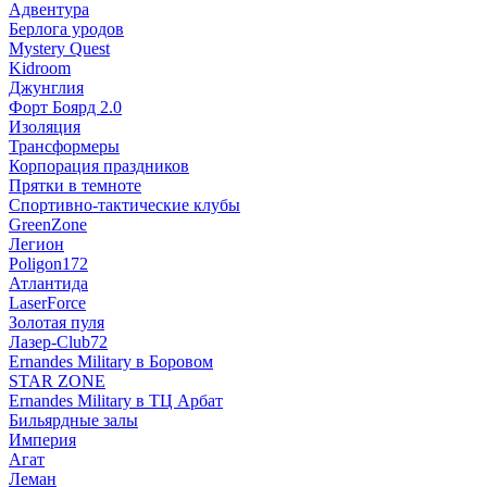
Адвентура
Берлога уродов
Mystery Quest
Kidroom
Джунглия
Форт Боярд 2.0
Изоляция
Трансформеры
Корпорация праздников
Прятки в темноте
Спортивно-тактические клубы
GreenZone
Легион
Poligon172
Атлантида
LaserForce
Золотая пуля
Лазер-Club72
Ernandes Military в Боровом
STAR ZONE
Ernandes Military в ТЦ Арбат
Бильярдные залы
Империя
Агат
Леман