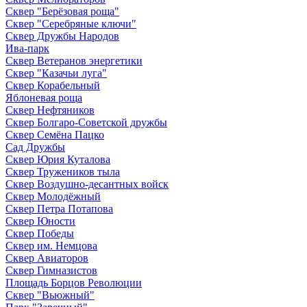
Сквер "Берёзовая роща"
Сквер "Серебряные ключи"
Сквер Дружбы Народов
Ива-парк
Сквер Ветеранов энергетики
Сквер "Казачьи луга"
Сквер Корабельный
Яблоневая роща
Сквер Нефтяников
Сквер Болгаро-Советской дружбы
Сквер Семёна Пацко
Сад Дружбы
Сквер Юрия Куталова
Сквер Тружеников тыла
Сквер Воздушно-десантных войск
Сквер Молодёжный
Сквер Петра Потапова
Сквер Юности
Сквер Победы
Сквер им. Немцова
Сквер Авиаторов
Сквер Гимназистов
Площадь Борцов Революции
Сквер "Вьюжный"