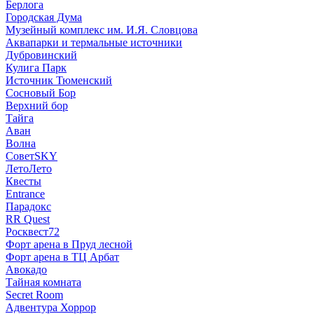
Берлога
Городская Дума
Музейный комплекс им. И.Я. Словцова
Аквапарки и термальные источники
Дубровинский
Кулига Парк
Источник Тюменский
Сосновый Бор
Верхний бор
Тайга
Аван
Волна
СоветSKY
ЛетоЛето
Квесты
Entrance
Парадокс
RR Quest
Росквест72
Форт арена в Пруд лесной
Форт арена в ТЦ Арбат
Авокадо
Тайная комната
Secret Room
Адвентура Хоррор