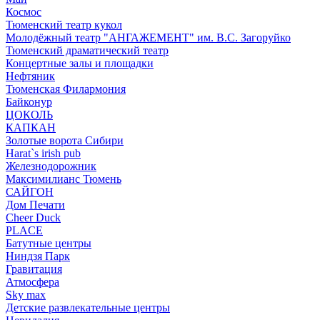
Космос
Тюменский театр кукол
Молодёжный театр "АНГАЖЕМЕНТ" им. В.С. Загоруйко
Тюменский драматический театр
Концертные залы и площадки
Нефтяник
Тюменская Филармония
Байконур
ЦОКОЛЬ
КАПКАН
Золотые ворота Сибири
Harat`s irish pub
Железнодорожник
Максимилианс Тюмень
САЙГОН
Дом Печати
Cheer Duck
PLACE
Батутные центры
Ниндзя Парк
Гравитация
Атмосфера
Sky max
Детские развлекательные центры