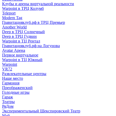
Клубы и арены виртуальной реальности
Warpoint в ТРЦ Колумб
Teleport
Modern Tag
Гравитацияклуб.рф в ТРЦ Премьер
Another World
Deep в ТРЦ Солнечный
Deep в ТРЦ Гудвин
Warpoint в ТЦ Рентал
Гравитацияклуб.рф на Логунова
Avatar Арена
Первое виртуальное
Warpoint в ТЦ Южный
Warpoint
VR72
Развлекательные центры
Наше место
Гармония
Преображенский
Голодные игры
Гараж
Театры
РяДом
Экспериментальный Шекспировский Театр
Май