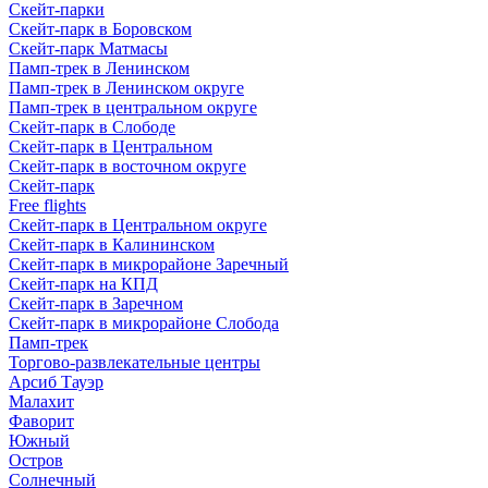
Скейт-парки
Скейт-парк в Боровском
Скейт-парк Матмасы
Памп-трек в Ленинском
Памп-трек в Ленинском округе
Памп-трек в центральном округе
Скейт-парк в Слободе
Скейт-парк в Центральном
Скейт-парк в восточном округе
Скейт-парк
Free flights
Скейт-парк в Центральном округе
Скейт-парк в Калининском
Скейт-парк в микрорайоне Заречный
Скейт-парк на КПД
Скейт-парк в Заречном
Скейт-парк в микрорайоне Слобода
Памп-трек
Торгово-развлекательные центры
Арсиб Тауэр
Малахит
Фаворит
Южный
Остров
Солнечный