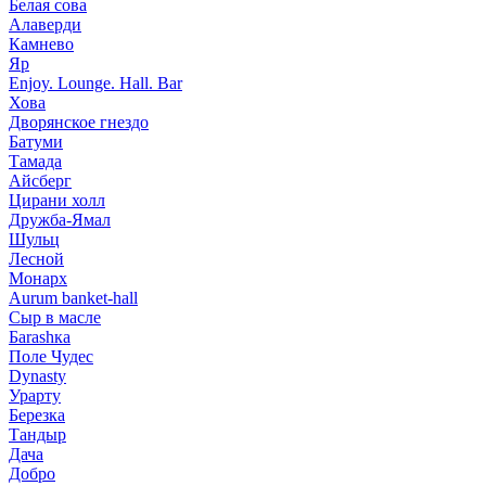
Белая сова
Алаверди
Камнево
Яр
Enjoy. Lounge. Hall. Bar
Хова
Дворянское гнездо
Батуми
Тамада
Айсберг
Цирани холл
Дружба-Ямал
Шульц
Лесной
Монарх
Aurum banket-hall
Сыр в масле
Баrаshка
Поле Чудес
Dynasty
Урарту
Березка
Тандыр
Дача
Добро