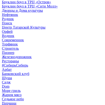
Бруклин боул в ТРЦ «Остров»
Бруклин боул в ТРЦ «Сити Молл»
Дворцы и Дома культуры
Нефтяник
Родник
Поиск
Центр Татарской Культуры
Орфей
Водник
Современник
Торфяник
Строитель
Пионер
Железнодорожник
Рестораны
#СибирьСибирь
Арбат
Банковский клуб
Шуша
Садж
Dom
Море гриль
Жарим мясо
Седьмое небо
Перчини