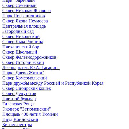
Парк "Заречный"
Сквер Семейный
Сквер Николая Жвавого
Парк Пограничников
Сквер Якова Неумоева
Центральная площадь
Загородный сад
Сквер Никольский
Сквер Льва Ровнина
Плехановский бор
Сквер Школьный
Сквер Железнодорожников
Сквер Исторический
Лесопарк им. Ю.А. Гагарина
Парк "Древо Жизни"
Сквер Комсомольский
Парк дружбы между Россией и Республикой Корея
Сквер Сибирских кошек
Сквер Депутатов
Цветной бульвар
Гилёвская Роща
Экопарк "Затюменский"
Площадь 400-летия Тюмени
Пруд Войновский
Бизнес-центры