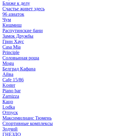
Ближе к делу
Счастье живет здесь
96 азиаток
Чум
Кишмиш
Распутинские бани
Замок Дружбы
Грин Хаус
Casa Mia
Principle
Соловьиная роща
Mogu
Белград Кафана
Айва
Cafe 15/86
Koster
Piano bar
Zarnizza
Кацо
Lodka
Отпуск
Максимилианс Тюмень
Спортивные комплексы
Зодчий
ГНЕЗДО