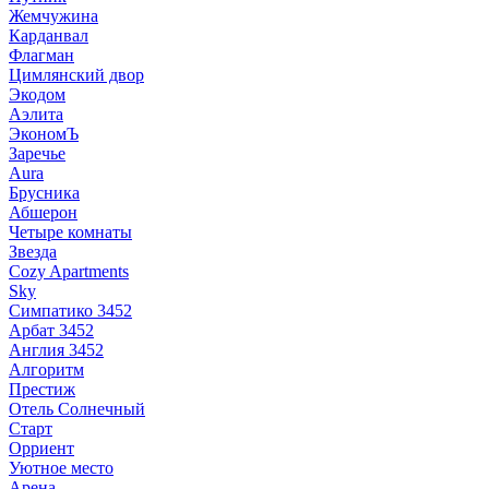
Жемчужина
Карданвал
Флагман
Цимлянский двор
Экодом
Аэлита
ЭкономЪ
Заречье
Aura
Брусника
Абшерон
Четыре комнаты
Звезда
Cozy Apartments
Sky
Симпатико 3452
Арбат 3452
Англия 3452
Алгоритм
Престиж
Отель Солнечный
Старт
Орриент
Уютное место
Арена