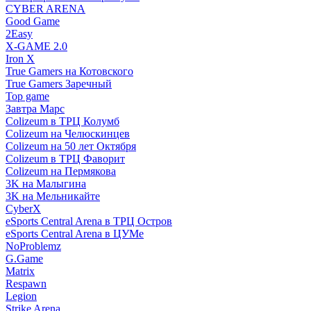
CYBER ARENA
Good Game
2Easy
X-GAME 2.0
Iron X
True Gamers на Котовского
True Gamers Заречный
Top game
Завтра Марс
Colizeum в ТРЦ Колумб
Colizeum на Челюскинцев
Colizeum на 50 лет Октября
Colizeum в ТРЦ Фаворит
Colizeum на Пермякова
3K на Малыгина
3K на Мельникайте
CyberX
eSports Central Arena в ТРЦ Остров
eSports Central Arena в ЦУМе
NoProblemz
G.Game
Matrix
Respawn
Legion
Strike Arena