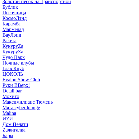
Золотой песок на Транспортной
Бублик
Песочница
КосмоЛэнд
Карамба
Мармелад
ВауЛэнд
Ракета
КукуруZа
КукуруZа
Чудо Парк
Ночные клубы
Глав Клуб
ЦОКОЛЬ
Evalon Show Club
Руки ВВерх!
Detali.bar
Мохито
Максимилианс Тюмень
Мята cyber lounge
Malina
ИZИ
Дом Печати
Zажигалка
Бары