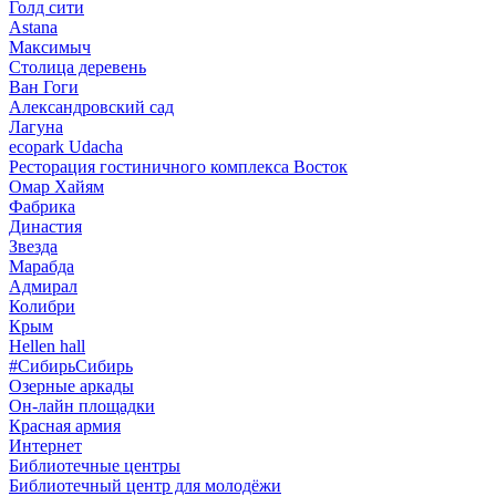
Голд сити
Astana
Максимыч
Столица деревень
Ван Гоги
Александровский сад
Лагуна
ecopark Udacha
Ресторация гостиничного комплекса Восток
Омар Хайям
Фабрика
Династия
Звезда
Марабда
Адмирал
Колибри
Крым
Hellen hall
#СибирьСибирь
Озерные аркады
Он-лайн площадки
Красная армия
Интернет
Библиотечные центры
Библиотечный центр для молодёжи