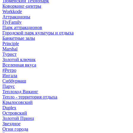
Тюменский Технопарк
Коворкинг-центры
Workkode
Аттракционы
FlyFamily
Парк аттракционов
Городской парк культуры и отдыха
Банкетные залы
Principle
Marshal
Турист
Золотой ключик
Вселенная вкуса
#Ретро
Ингала
Сиббурмаш
Парус
Теплоход Викинг
Тепло - территория отдыха
Крылосовский
Duplex
Островский
Золотой Принц
Звездное
Огни города