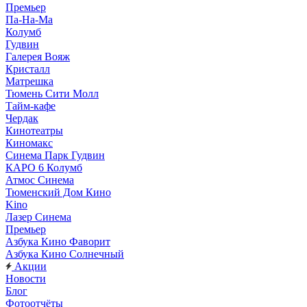
Премьер
Па-На-Ма
Колумб
Гудвин
Галерея Вояж
Кристалл
Матрешка
Тюмень Сити Молл
Тайм-кафе
Чердак
Кинотеатры
Киномакс
Синема Парк Гудвин
КАРО 6 Колумб
Атмос Синема
Тюменский Дом Кино
Kino
Лазер Синема
Премьер
Азбука Кино Фаворит
Азбука Кино Солнечный
Акции
Новости
Блог
Фотоотчёты