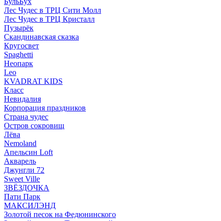
БульБух
Лес Чудес в ТРЦ Сити Молл
Лес Чудес в ТРЦ Кристалл
Пузырëк
Скандинавская сказка
Кругосвет
Spaghetti
Неопарк
Leo
KVADRAT KIDS
Класс
Невидалия
Корпорация праздников
Страна чудес
Остров сокровищ
Лёва
Nemoland
Апельсин Loft
Акварель
Джунгли 72
Sweet Ville
ЗВЁЗДОЧКА
Пати Парк
МАКСИЛЭНД
Золотой песок на Федюнинского