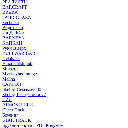
РЕАЛИСТЫ
BARCRAFT
BRERA
FABRIC JAZZ
Sueta bar
Водокачка
Ин Да Юса
BARNEY's
КАПКАН
Руки ВВерх!
BULLWAR BAR
Detali.bar
Harat`s irish pub
Мохито
Мята cyber lounge
Malina
САЙГОН
Shelby, Семакова 30
Shelby, Республики 77
ИZИ
ATMOSPHERE
Cheer Duck
Боулинг
STAR TRACK
Бруклин боул в ТРЦ «Колумб»