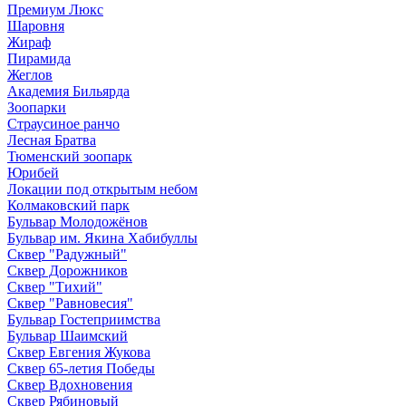
Премиум Люкс
Шаровня
Жираф
Пирамида
Жеглов
Академия Бильярда
Зоопарки
Страусиное ранчо
Лесная Братва
Тюменский зоопарк
Юрибей
Локации под открытым небом
Колмаковский парк
Бульвар Молодожёнов
Бульвар им. Якина Хабибуллы
Сквер "Радужный"
Сквер Дорожников
Сквер "Тихий"
Cквер "Равновесия"
Бульвар Гостеприимства
Бульвар Шаимский
Сквер Евгения Жукова
Сквер 65-летия Победы
Сквер Вдохновения
Сквер Рябиновый