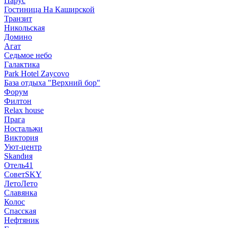
Парус
Гостиница На Каширской
Транзит
Никольская
Домино
Агат
Седьмое небо
Галактика
Park Hotel Zaycovo
База отдыха "Верхний бор"
Форум
Филтон
Relax house
Прага
Ностальжи
Виктория
Уют-центр
Skandия
Отель41
СоветSKY
ЛетоЛето
Славянка
Колос
Спасская
Нефтяник