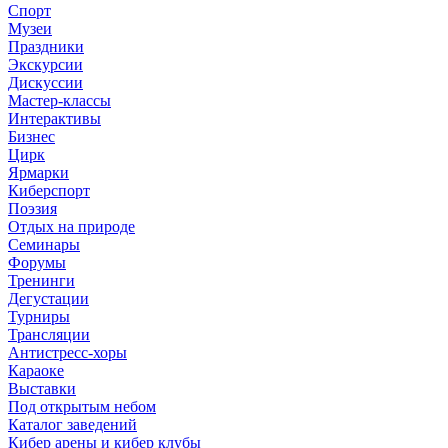
Спорт
Музеи
Праздники
Экскурсии
Дискуссии
Мастер-классы
Интерактивы
Бизнес
Цирк
Ярмарки
Киберспорт
Поэзия
Отдых на природе
Семинары
Форумы
Тренинги
Дегустации
Турниры
Трансляции
Антистресс-хоры
Караоке
Выставки
Под открытым небом
Каталог заведений
Кибер арены и кибер клубы