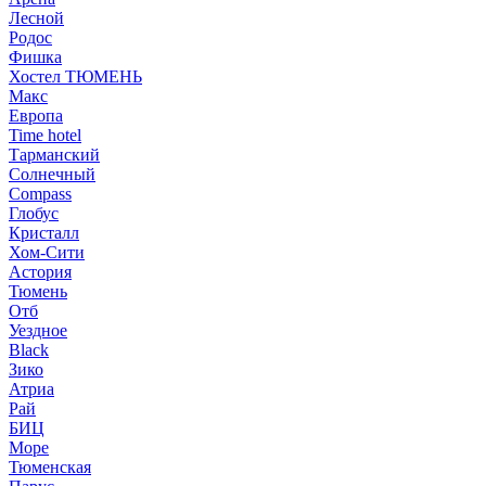
Лесной
Родос
Фишка
Хостел ТЮМЕНЬ
Макс
Европа
Time hotel
Тарманский
Солнечный
Compass
Глобус
Кристалл
Хом-Сити
Астория
Тюмень
Отб
Уездное
Black
Зико
Атриа
Рай
БИЦ
Море
Тюменская