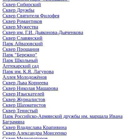
Сквер Сибирский
Сквер Дружбы
Сквер Святителя Филофея
Сквер Романтиков
Сквер Мужества
Сквер им. Г.И. Дьяконова-Дьяченкова
Сквер Славянский
Парк Айвазовский
Сквер Прощания
Парк "Бережно"
Парк Школьный
Аптекарский сад
Парк им. К.Я. Лагунова
Аллея Молодожёнов
Сквер Льва Корнеева
Сквер Николая Машарова
Сквер Изыскателей
Сквер Журналистов
Сквер Шахматистов
Сквер Тенистый
Парк Российско-Армянской дружбы им. маршала Ивана
Баграмяна
Сквер Владислава Крапивина
Сквер Александра Моисеенко
Сквер Мелиораторов