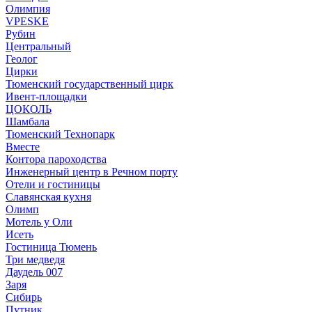
Олимпия
VPESKE
Рубин
Центральный
Геолог
Цирки
Тюменский государственный цирк
Ивент-площадки
ЦОКОЛЬ
Шамбала
Тюменский Технопарк
Вместе
Контора пароходства
Инженерный центр в Речном порту
Отели и гостиницы
Славянская кухня
Олимп
Мотель у Оли
Исеть
Гостиница Тюмень
Три медведя
Даудель 007
Заря
Сибирь
Путник