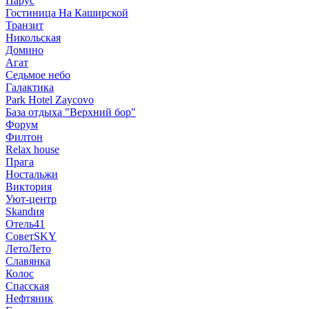
Парус
Гостиница На Каширской
Транзит
Никольская
Домино
Агат
Седьмое небо
Галактика
Park Hotel Zaycovo
База отдыха "Верхний бор"
Форум
Филтон
Relax house
Прага
Ностальжи
Виктория
Уют-центр
Skandия
Отель41
СоветSKY
ЛетоЛето
Славянка
Колос
Спасская
Нефтяник