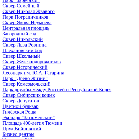
Парк "Заречный"
Сквер Семейный
Сквер Николая Жвавого
Парк Пограничников
Сквер Якова Неумоева
Центральная площадь
Загородный сад
Сквер Никольский
Сквер Льва Ровнина
Плехановский бор
Сквер Школьный
Сквер Железнодорожников
Сквер Исторический
Лесопарк им. Ю.А. Гагарина
Парк "Древо Жизни"
Сквер Комсомольский
Парк дружбы между Россией и Республикой Корея
Сквер Сибирских кошек
Сквер Депутатов
Цветной бульвар
Гилёвская Роща
Экопарк "Затюменский"
Площадь 400-летия Тюмени
Пруд Войновский
Бизнес-центры