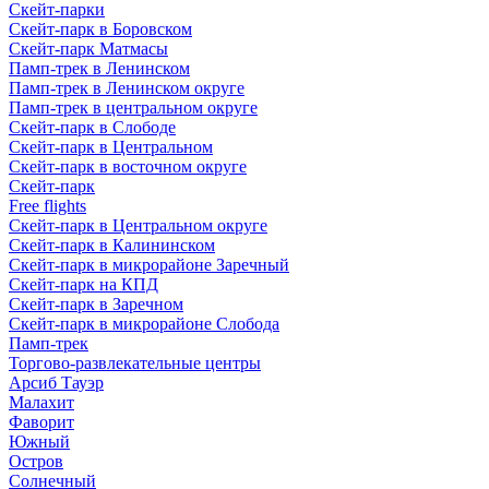
Скейт-парки
Скейт-парк в Боровском
Скейт-парк Матмасы
Памп-трек в Ленинском
Памп-трек в Ленинском округе
Памп-трек в центральном округе
Скейт-парк в Слободе
Скейт-парк в Центральном
Скейт-парк в восточном округе
Скейт-парк
Free flights
Скейт-парк в Центральном округе
Скейт-парк в Калининском
Скейт-парк в микрорайоне Заречный
Скейт-парк на КПД
Скейт-парк в Заречном
Скейт-парк в микрорайоне Слобода
Памп-трек
Торгово-развлекательные центры
Арсиб Тауэр
Малахит
Фаворит
Южный
Остров
Солнечный