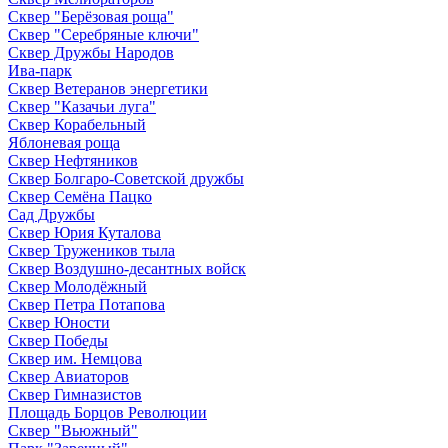
Сквер "Берёзовая роща"
Сквер "Серебряные ключи"
Сквер Дружбы Народов
Ива-парк
Сквер Ветеранов энергетики
Сквер "Казачьи луга"
Сквер Корабельный
Яблоневая роща
Сквер Нефтяников
Сквер Болгаро-Советской дружбы
Сквер Семёна Пацко
Сад Дружбы
Сквер Юрия Куталова
Сквер Тружеников тыла
Сквер Воздушно-десантных войск
Сквер Молодёжный
Сквер Петра Потапова
Сквер Юности
Сквер Победы
Сквер им. Немцова
Сквер Авиаторов
Сквер Гимназистов
Площадь Борцов Революции
Сквер "Вьюжный"