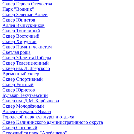
Сквер Героев Отечества
Парк "Водник"
Сквер Зеленые Аллеи
Сквер Юннатов
Аллея Выпускников
Сквер Тополиный
Сквер Восточный
Сквер Хирургов
Сквер Памяти чекистам
Светлая роща
Сквер 30-летия Победы
Сквер Телевизионный
Сквер им. Л. Згерского
Временный сквер
Сквер Спортивный
Сквер Уютный
Сквер Юристов
Бульвар Текутьевский
Сквер им. Д.М. Карбышева
Сквер Молодёжный
Аллея ветеранов Ямала
Городской парк культуры и отдыха
Сквер Калининского административного округа
Сквер Сосновый
Строящийся парк "Алебашево"