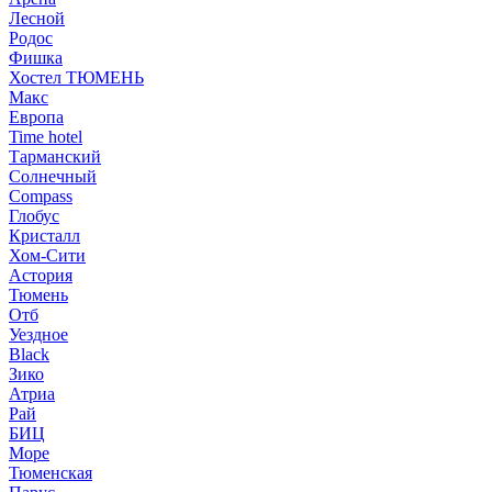
Лесной
Родос
Фишка
Хостел ТЮМЕНЬ
Макс
Европа
Time hotel
Тарманский
Солнечный
Compass
Глобус
Кристалл
Хом-Сити
Астория
Тюмень
Отб
Уездное
Black
Зико
Атриа
Рай
БИЦ
Море
Тюменская