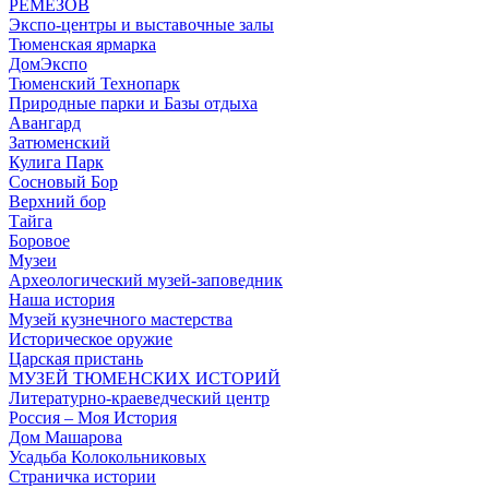
РЕМЕЗОВ
Экспо-центры и выставочные залы
Тюменская ярмарка
ДомЭкспо
Тюменский Технопарк
Природные парки и Базы отдыха
Авангард
Затюменский
Кулига Парк
Сосновый Бор
Верхний бор
Тайга
Боровое
Музеи
Археологический музей-заповедник
Наша история
Музей кузнечного мастерства
Историческое оружие
Царская пристань
МУЗЕЙ ТЮМЕНСКИХ ИСТОРИЙ
Литературно-краеведческий центр
Россия – Моя История
Дом Машарова
Усадьба Колокольниковых
Страничка истории