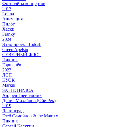
Фотоочёты концертов
2013
Louna
Анимация
Пилот
Хаски
Franky
2024
Этно-проект Todosh
Green Apelsin
СЕВЕРНЫЙ ФЛОТ
Пикник
Горшенёв
2023
ЛСП
КУОК
Markul
SATI ETHNICA
Андрей Грейчайник
Денис Михайлов (Обе-Рек)
2019
Ленинград
Глеб Самойлов & the Matrixx
Пикник
Сергей Калугин