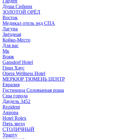
Гарден
Душа Сибири
ЗОЛОТОЙ ОРЁЛ
Восток
Медикал отель энд СПА
Лагуна
Звёздная
Койко-Место
Для вас
Мк
Вояж
Gansdorf Hotel
Грин Хаус
Opera Wellness Hotel
МЕРКЮР ТЮМЕНЬ ЦЕНТР
Евразия
Гостиница Соловьиная роща
Сны города
Даудель 3452
Rezident
Аврора
Hotel Rolex
Пять звезд
СТОЛИЧНЫЙ
Урарту