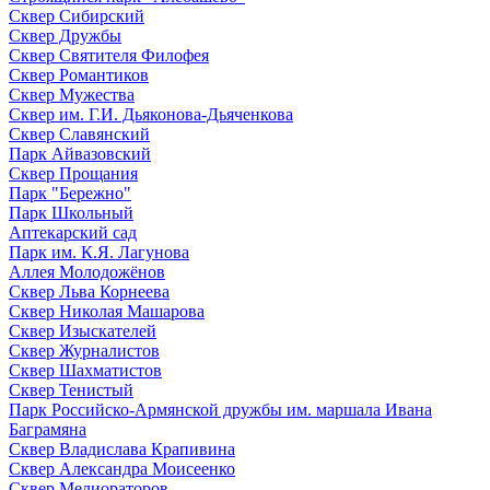
Сквер Сибирский
Сквер Дружбы
Сквер Святителя Филофея
Сквер Романтиков
Сквер Мужества
Сквер им. Г.И. Дьяконова-Дьяченкова
Сквер Славянский
Парк Айвазовский
Сквер Прощания
Парк "Бережно"
Парк Школьный
Аптекарский сад
Парк им. К.Я. Лагунова
Аллея Молодожёнов
Сквер Льва Корнеева
Сквер Николая Машарова
Сквер Изыскателей
Сквер Журналистов
Сквер Шахматистов
Сквер Тенистый
Парк Российско-Армянской дружбы им. маршала Ивана
Баграмяна
Сквер Владислава Крапивина
Сквер Александра Моисеенко
Сквер Мелиораторов