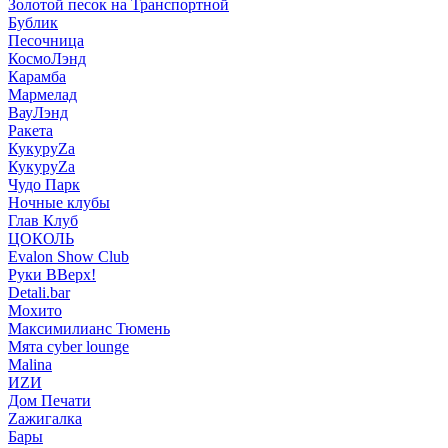
Золотой песок на Транспортной
Бублик
Песочница
КосмоЛэнд
Карамба
Мармелад
ВауЛэнд
Ракета
КукуруZа
КукуруZа
Чудо Парк
Ночные клубы
Глав Клуб
ЦОКОЛЬ
Evalon Show Club
Руки ВВерх!
Detali.bar
Мохито
Максимилианс Тюмень
Мята cyber lounge
Malina
ИZИ
Дом Печати
Zажигалка
Бары