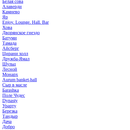
Белая сова
Алаверди
Камнево
Яр
Enjoy. Lounge. Hall. Bar
Хова
Дворянское гнездо
Батуми
Тамада
Айсберг
Цирани холл
Дружба-Ямал
Шульц
Лесной
Монарх
Aurum banket-hall
Сыр в масле
Баrаshка
Поле Чудес
Dynasty
Урарту
Березка
Тандыр
Дача
Добро