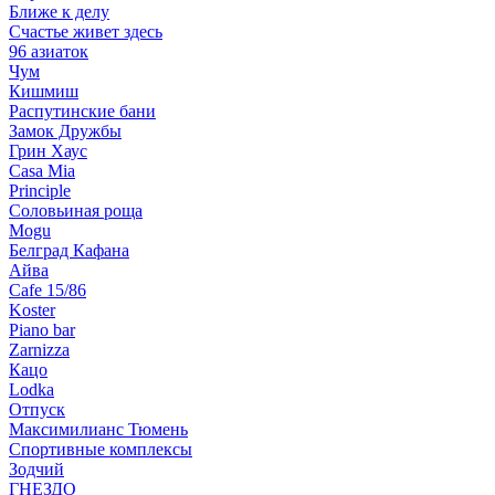
Ближе к делу
Счастье живет здесь
96 азиаток
Чум
Кишмиш
Распутинские бани
Замок Дружбы
Грин Хаус
Casa Mia
Principle
Соловьиная роща
Mogu
Белград Кафана
Айва
Cafe 15/86
Koster
Piano bar
Zarnizza
Кацо
Lodka
Отпуск
Максимилианс Тюмень
Спортивные комплексы
Зодчий
ГНЕЗДО