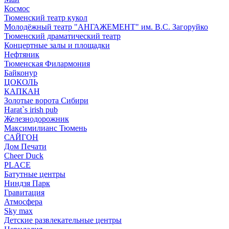
Космос
Тюменский театр кукол
Молодёжный театр "АНГАЖЕМЕНТ" им. В.С. Загоруйко
Тюменский драматический театр
Концертные залы и площадки
Нефтяник
Тюменская Филармония
Байконур
ЦОКОЛЬ
КАПКАН
Золотые ворота Сибири
Harat`s irish pub
Железнодорожник
Максимилианс Тюмень
САЙГОН
Дом Печати
Cheer Duck
PLACE
Батутные центры
Ниндзя Парк
Гравитация
Атмосфера
Sky max
Детские развлекательные центры