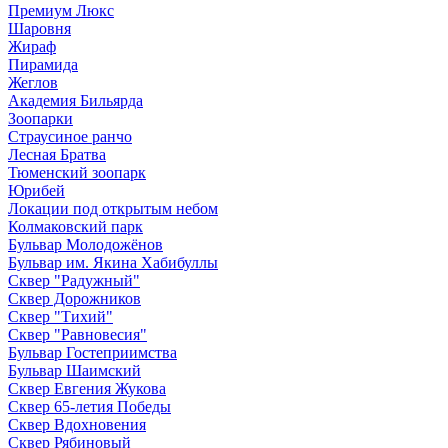
Премиум Люкс
Шаровня
Жираф
Пирамида
Жеглов
Академия Бильярда
Зоопарки
Страусиное ранчо
Лесная Братва
Тюменский зоопарк
Юрибей
Локации под открытым небом
Колмаковский парк
Бульвар Молодожёнов
Бульвар им. Якина Хабибуллы
Сквер "Радужный"
Сквер Дорожников
Сквер "Тихий"
Cквер "Равновесия"
Бульвар Гостеприимства
Бульвар Шаимский
Сквер Евгения Жукова
Сквер 65-летия Победы
Сквер Вдохновения
Сквер Рябиновый