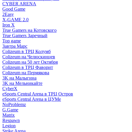
CYBER ARENA
Good Game
2Easy
X-GAME 2.0
Iron X
True Gamers на Котовского
True Gamers Заречный
Top game
Завтра Марс
Colizeum в ТРЦ Колумб
Colizeum на Челюскинцев
Colizeum на 50 лет Октября
Colizeum в ТРЦ Фаворит
Colizeum на Пермякова
3K на Малыгина
3K на Мельникайте
CyberX
eSports Central Arena в ТРЦ Остров
eSports Central Arena в ЦУМе
NoProblemz
G.Game
Matrix
Respawn
Legion
Strike Arena