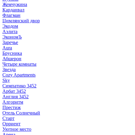
Жемчужина
Карданвал
Флагман
Цимлянский двор
Экодом
Аэлита
ЭкономЪ
Заречье
Aura
Брусника
Абшерон
Четыре комнаты
Звезда
Cozy Apartments
Sky
Симпатико 3452
Арбат 3452
Англия 3452
Алгоритм
Престиж
Отель Солнечный
Старт
Орриент
Уютное место
Арена