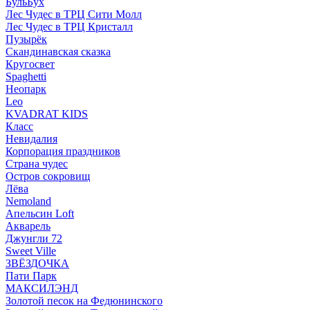
БульБух
Лес Чудес в ТРЦ Сити Молл
Лес Чудес в ТРЦ Кристалл
Пузырëк
Скандинавская сказка
Кругосвет
Spaghetti
Неопарк
Leo
KVADRAT KIDS
Класс
Невидалия
Корпорация праздников
Страна чудес
Остров сокровищ
Лёва
Nemoland
Апельсин Loft
Акварель
Джунгли 72
Sweet Ville
ЗВЁЗДОЧКА
Пати Парк
МАКСИЛЭНД
Золотой песок на Федюнинского