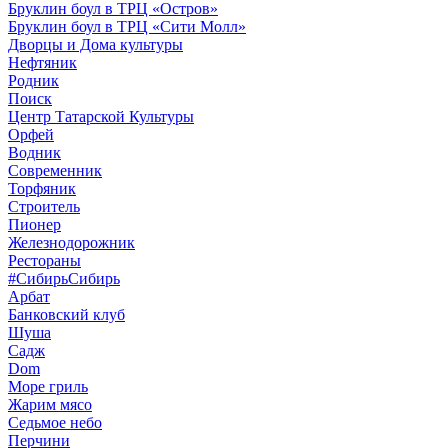
Бруклин боул в ТРЦ «Остров»
Бруклин боул в ТРЦ «Сити Молл»
Дворцы и Дома культуры
Нефтяник
Родник
Поиск
Центр Татарской Культуры
Орфей
Водник
Современник
Торфяник
Строитель
Пионер
Железнодорожник
Рестораны
#СибирьСибирь
Арбат
Банковский клуб
Шуша
Садж
Dom
Море гриль
Жарим мясо
Седьмое небо
Перчини