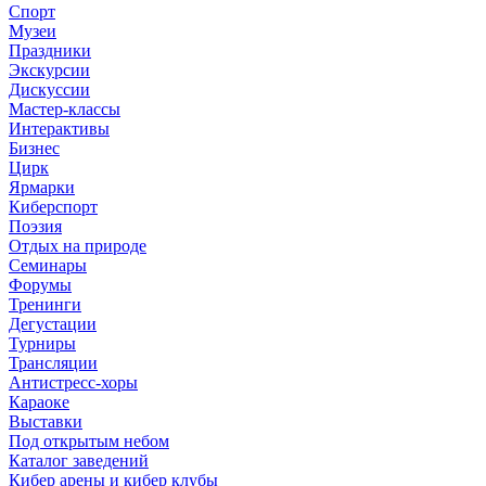
Спорт
Музеи
Праздники
Экскурсии
Дискуссии
Мастер-классы
Интерактивы
Бизнес
Цирк
Ярмарки
Киберспорт
Поэзия
Отдых на природе
Семинары
Форумы
Тренинги
Дегустации
Турниры
Трансляции
Антистресс-хоры
Караоке
Выставки
Под открытым небом
Каталог заведений
Кибер арены и кибер клубы