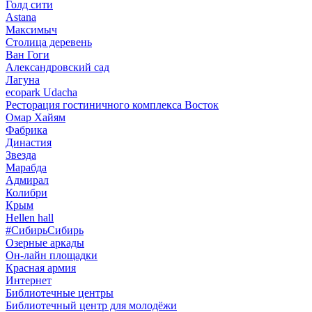
Голд сити
Astana
Максимыч
Столица деревень
Ван Гоги
Александровский сад
Лагуна
ecopark Udacha
Ресторация гостиничного комплекса Восток
Омар Хайям
Фабрика
Династия
Звезда
Марабда
Адмирал
Колибри
Крым
Hellen hall
#СибирьСибирь
Озерные аркады
Он-лайн площадки
Красная армия
Интернет
Библиотечные центры
Библиотечный центр для молодёжи