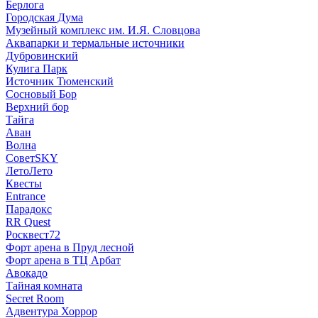
Берлога
Городская Дума
Музейный комплекс им. И.Я. Словцова
Аквапарки и термальные источники
Дубровинский
Кулига Парк
Источник Тюменский
Сосновый Бор
Верхний бор
Тайга
Аван
Волна
СоветSKY
ЛетоЛето
Квесты
Entrance
Парадокс
RR Quest
Росквест72
Форт арена в Пруд лесной
Форт арена в ТЦ Арбат
Авокадо
Тайная комната
Secret Room
Адвентура Хоррор