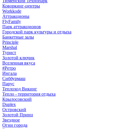
Тюменский Технопарк
Коворкинг-центры
Workkode
Аттракционы
FlyFamily
Парк аттракционов
Городской парк культуры и отдыха
Банкетные залы
Principle
Marshal
Турист
Золотой ключик
Вселенная вкуса
#Ретро
Ингала
Сиббурмаш
Парус
Теплоход Викинг
Тепло - территория отдыха
Крылосовский
Duplex
Островский
Золотой Принц
Звездное
Огни города