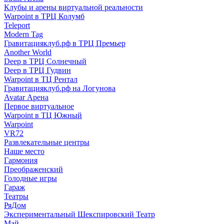
Клубы и арены виртуальной реальности
Warpoint в ТРЦ Колумб
Teleport
Modern Tag
Гравитацияклуб.рф в ТРЦ Премьер
Another World
Deep в ТРЦ Солнечный
Deep в ТРЦ Гудвин
Warpoint в ТЦ Рентал
Гравитацияклуб.рф на Логунова
Avatar Арена
Первое виртуальное
Warpoint в ТЦ Южный
Warpoint
VR72
Развлекательные центры
Наше место
Гармония
Преображенский
Голодные игры
Гараж
Театры
РяДом
Экспериментальный Шекспировский Театр
Май