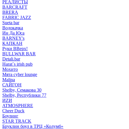
РЕАЛИСТЫ
BARCRAFT
BRERA
FABRIC JAZZ
Sueta bar
Водокачка
Ин Да Юса
BARNEY's
КАПКАН
Руки ВВерх!
BULLWAR BAR
Detali.bar
Harat`s irish pub
Мохито
Мята cyber lounge
Malina
САЙГОН
Shelby, Семакова 30
Shelby, Республики 77
ИZИ
ATMOSPHERE
Cheer Duck
Боулинг
STAR TRACK
Бруклин боул в ТРЦ «Колумб»