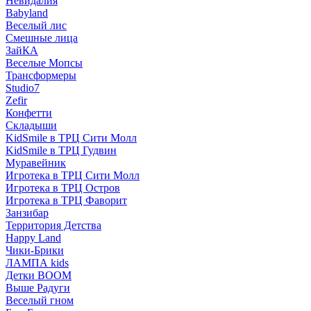
Невидалия
Babyland
Веселый лис
Смешные лица
ЗайКА
Веселые Мопсы
Трансформеры
Studio7
Zefir
Конфетти
Складыши
KidSmile в ТРЦ Сити Молл
KidSmile в ТРЦ Гудвин
Муравейник
Игротека в ТРЦ Сити Молл
Игротека в ТРЦ Остров
Игротека в ТРЦ Фаворит
Занзибар
Территория Детства
Happy Land
Чики-Брики
ЛАМПА kids
Детки BOOM
Выше Радуги
Веселый гном