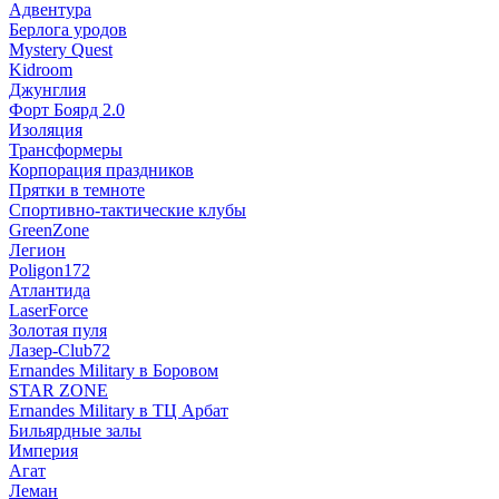
Адвентура
Берлога уродов
Mystery Quest
Kidroom
Джунглия
Форт Боярд 2.0
Изоляция
Трансформеры
Корпорация праздников
Прятки в темноте
Спортивно-тактические клубы
GreenZone
Легион
Poligon172
Атлантида
LaserForce
Золотая пуля
Лазер-Club72
Ernandes Military в Боровом
STAR ZONE
Ernandes Military в ТЦ Арбат
Бильярдные залы
Империя
Агат
Леман