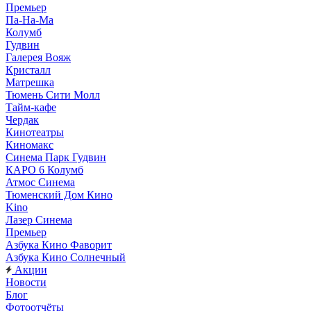
Премьер
Па-На-Ма
Колумб
Гудвин
Галерея Вояж
Кристалл
Матрешка
Тюмень Сити Молл
Тайм-кафе
Чердак
Кинотеатры
Киномакс
Синема Парк Гудвин
КАРО 6 Колумб
Атмос Синема
Тюменский Дом Кино
Kino
Лазер Синема
Премьер
Азбука Кино Фаворит
Азбука Кино Солнечный
Акции
Новости
Блог
Фотоотчёты