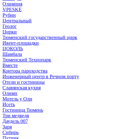
Олимпия
VPESKE
Рубин
Центральный
Геолог
Цирки
Тюменский государственный цирк
Ивент-площадки
ЦОКОЛЬ
Шамбала
Тюменский Технопарк
Вместе
Контора пароходства
Инженерный центр в Речном порту
Отели и гостиницы
Славянская кухня
Олимп
Мотель у Оли
Исеть
Гостиница Тюмень
Три медведя
Даудель 007
Заря
Сибирь
Путник