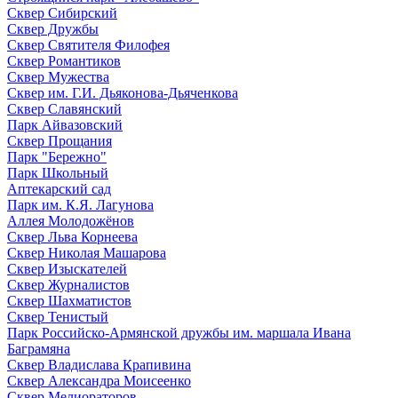
Сквер Сибирский
Сквер Дружбы
Сквер Святителя Филофея
Сквер Романтиков
Сквер Мужества
Сквер им. Г.И. Дьяконова-Дьяченкова
Сквер Славянский
Парк Айвазовский
Сквер Прощания
Парк "Бережно"
Парк Школьный
Аптекарский сад
Парк им. К.Я. Лагунова
Аллея Молодожёнов
Сквер Льва Корнеева
Сквер Николая Машарова
Сквер Изыскателей
Сквер Журналистов
Сквер Шахматистов
Сквер Тенистый
Парк Российско-Армянской дружбы им. маршала Ивана
Баграмяна
Сквер Владислава Крапивина
Сквер Александра Моисеенко
Сквер Мелиораторов