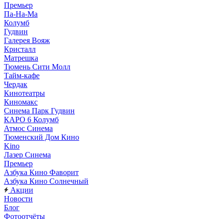
Премьер
Па-На-Ма
Колумб
Гудвин
Галерея Вояж
Кристалл
Матрешка
Тюмень Сити Молл
Тайм-кафе
Чердак
Кинотеатры
Киномакс
Синема Парк Гудвин
КАРО 6 Колумб
Атмос Синема
Тюменский Дом Кино
Kino
Лазер Синема
Премьер
Азбука Кино Фаворит
Азбука Кино Солнечный
Акции
Новости
Блог
Фотоотчёты