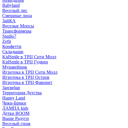
Невидалия
Babyland
Веселый лис
Смешные лица
ЗайКА
Веселые Мопсы
Трансформеры
Studio7
Zefir
Конфетти
Складыши
KidSmile в ТРЦ Сити Молл
KidSmile в ТРЦ Гудвин
Муравейник
Игротека в ТРЦ Сити Молл
Игротека в ТРЦ Остров
Игротека в ТРЦ Фаворит
Занзибар
Территория Детства
Happy Land
Чики-Брики
ЛАМПА kids
Детки BOOM
Выше Радуги
Веселый гном