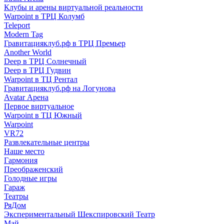
Клубы и арены виртуальной реальности
Warpoint в ТРЦ Колумб
Teleport
Modern Tag
Гравитацияклуб.рф в ТРЦ Премьер
Another World
Deep в ТРЦ Солнечный
Deep в ТРЦ Гудвин
Warpoint в ТЦ Рентал
Гравитацияклуб.рф на Логунова
Avatar Арена
Первое виртуальное
Warpoint в ТЦ Южный
Warpoint
VR72
Развлекательные центры
Наше место
Гармония
Преображенский
Голодные игры
Гараж
Театры
РяДом
Экспериментальный Шекспировский Театр
Май