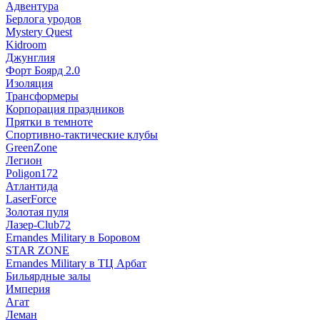
Адвентура
Берлога уродов
Mystery Quest
Kidroom
Джунглия
Форт Боярд 2.0
Изоляция
Трансформеры
Корпорация праздников
Прятки в темноте
Спортивно-тактические клубы
GreenZone
Легион
Poligon172
Атлантида
LaserForce
Золотая пуля
Лазер-Club72
Ernandes Military в Боровом
STAR ZONE
Ernandes Military в ТЦ Арбат
Бильярдные залы
Империя
Агат
Леман