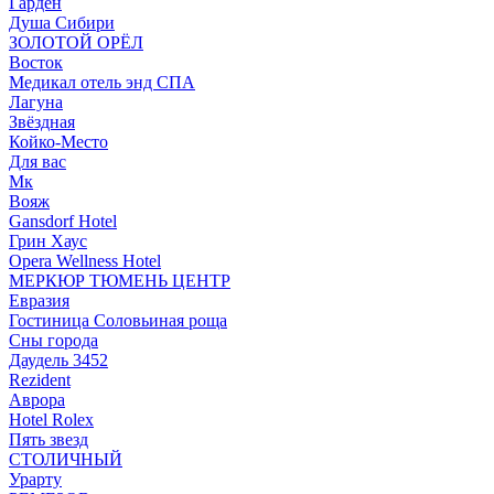
Гарден
Душа Сибири
ЗОЛОТОЙ ОРЁЛ
Восток
Медикал отель энд СПА
Лагуна
Звёздная
Койко-Место
Для вас
Мк
Вояж
Gansdorf Hotel
Грин Хаус
Opera Wellness Hotel
МЕРКЮР ТЮМЕНЬ ЦЕНТР
Евразия
Гостиница Соловьиная роща
Сны города
Даудель 3452
Rezident
Аврора
Hotel Rolex
Пять звезд
СТОЛИЧНЫЙ
Урарту