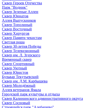
Сквер Героев Отечества
Парк "Водник"
Сквер Зеленые Аллеи
Сквер Юннатов
Аллея Выпускников
Сквер Тополиный
Сквер Восточный
Сквер Хирургов
Сквер Памяти чекистам
Светлая роща
Сквер 30-летия Победы
Сквер Телевизионный
Сквер им. Л. Згерского
Временный сквер
Сквер Спортивный
Сквер Уютный
Сквер Юристов
Бульвар Текутьевский
Сквер им. Д.М. Карбышева
Сквер Молодёжный
Аллея ветеранов Ямала
Городской парк культуры и отдыха
Сквер Калининского административного округа
Сквер Сосновый
Строящийся парк "Алебашево"