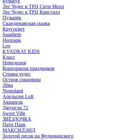
БульБух
Лес Чудес в ТРЦ Сити Молл
Лес Чудес в ТРЦ Кристалл
Пузырëк
Скандинавская сказка
Кругосвет
Spaghetti
Неопарк
Leo
KVADRAT KIDS
Класс
Невидалия
Корпорация праздников
Страна чудес
Остров сокровищ
Лёва
Nemoland
Апельсин Loft
Акварель
Джунгли 72
Sweet Ville
ЗВЁЗДОЧКА
Пати Парк
МАКСИЛЭНД
Золотой песок на Федюнинского