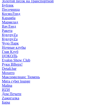
Золотой песок на Транспортной
Бублик
Песочница
КосмоЛэнд
Карамба
Мармелад
ВауЛэнд
Ракета
КукуруZа
КукуруZа
Чудо Парк
Ночные клубы
Глав Клуб
ЦОКОЛЬ
Evalon Show Club
Руки ВВерх!
Detali.bar
Мохито
Максимилианс Тюмень
Мята cyber lounge
Malina
ИZИ
Дом Печати
Zажигалка
Бары