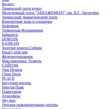
Космос
Тюменский театр кукол
Молодёжный театр "АНГАЖЕМЕНТ" им. В.С. Загоруйко
Тюменский драматический театр
Концертные залы и площадки
Нефтяник
Тюменская Филармония
Байконур
ЦОКОЛЬ
КАПКАН
Золотые ворота Сибири
Harat`s irish pub
Железнодорожник
Максимилианс Тюмень
САЙГОН
Дом Печати
Cheer Duck
PLACE
Батутные центры
Ниндзя Парк
Гравитация
Атмосфера
Sky max
Детские развлекательные центры