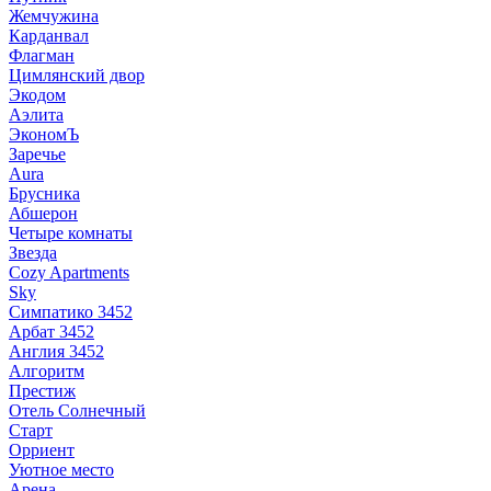
Жемчужина
Карданвал
Флагман
Цимлянский двор
Экодом
Аэлита
ЭкономЪ
Заречье
Aura
Брусника
Абшерон
Четыре комнаты
Звезда
Cozy Apartments
Sky
Симпатико 3452
Арбат 3452
Англия 3452
Алгоритм
Престиж
Отель Солнечный
Старт
Орриент
Уютное место
Арена