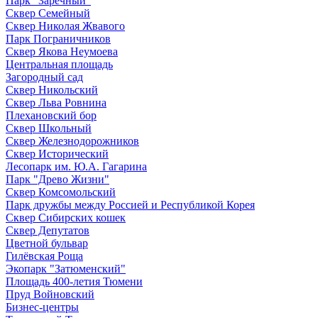
Парк "Заречный"
Сквер Семейный
Сквер Николая Жвавого
Парк Пограничников
Сквер Якова Неумоева
Центральная площадь
Загородный сад
Сквер Никольский
Сквер Льва Ровнина
Плехановский бор
Сквер Школьный
Сквер Железнодорожников
Сквер Исторический
Лесопарк им. Ю.А. Гагарина
Парк "Древо Жизни"
Сквер Комсомольский
Парк дружбы между Россией и Республикой Корея
Сквер Сибирских кошек
Сквер Депутатов
Цветной бульвар
Гилёвская Роща
Экопарк "Затюменский"
Площадь 400-летия Тюмени
Пруд Войновский
Бизнес-центры