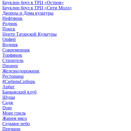
Бруклин боул в ТРЦ «Остров»
Бруклин боул в ТРЦ «Сити Молл»
Дворцы и Дома культуры
Нефтяник
Родник
Поиск
Центр Татарской Культуры
Орфей
Водник
Современник
Торфяник
Строитель
Пионер
Железнодорожник
Рестораны
#СибирьСибирь
Арбат
Банковский клуб
Шуша
Садж
Dom
Море гриль
Жарим мясо
Седьмое небо
Перчини