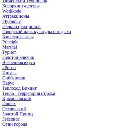
Тюменский Технопарк
Коворкинг-центры
Workkode
Аттракционы
FlyFamily
Парк аттракционов
Городской парк культуры и отдыха
Банкетные залы
Principle
Marshal
Турист
Золотой ключик
Вселенная вкуса
#Ретро
Ингала
Сиббурмаш
Парус
Теплоход Викинг
Тепло - территория отдыха
Крылосовский
Duplex
Островский
Золотой Принц
Звездное
Огни города