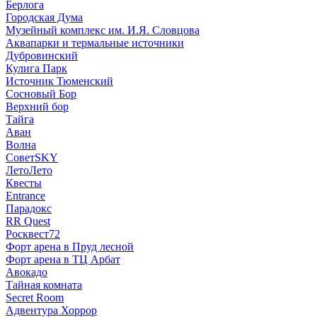
Берлога
Городская Дума
Музейный комплекс им. И.Я. Словцова
Аквапарки и термальные источники
Дубровинский
Кулига Парк
Источник Тюменский
Сосновый Бор
Верхний бор
Тайга
Аван
Волна
СоветSKY
ЛетоЛето
Квесты
Entrance
Парадокс
RR Quest
Росквест72
Форт арена в Пруд лесной
Форт арена в ТЦ Арбат
Авокадо
Тайная комната
Secret Room
Адвентура Хоррор