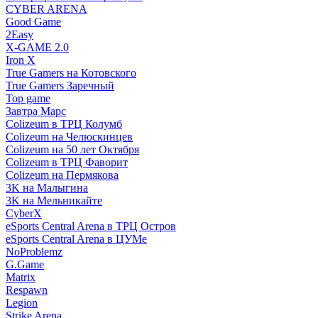
CYBER ARENA
Good Game
2Easy
X-GAME 2.0
Iron X
True Gamers на Котовского
True Gamers Заречный
Top game
Завтра Марс
Colizeum в ТРЦ Колумб
Colizeum на Челюскинцев
Colizeum на 50 лет Октября
Colizeum в ТРЦ Фаворит
Colizeum на Пермякова
3K на Малыгина
3K на Мельникайте
CyberX
eSports Central Arena в ТРЦ Остров
eSports Central Arena в ЦУМе
NoProblemz
G.Game
Matrix
Respawn
Legion
Strike Arena