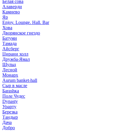
Белая сова
Алаверди
Камнево
Яр
Enjoy. Lounge. Hall. Bar
Хова
Дворянское гнездо
Батуми
Тамада
Айсберг
Цирани холл
Дружба-Ямал
Шульц
Лесной
Монарх
Aurum banket-hall
Сыр в масле
Баrаshка
Поле Чудес
Dynasty
Урарту
Березка
Тандыр
Дача
Добро