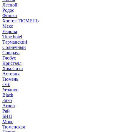
Лесной
Родос
Фишка
Хостел ТЮМЕНЬ
Макс
Европа
Time hotel
Тарманский
Солнечный
Compass
Глобус
Кристалл
Хом-Сити
Астория
Тюмень
Отб
Уездное
Black
Зико
Атриа
Рай
БИЦ
Море
Тюменская