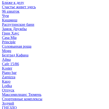
Ближе к делу
Счастье живет здесь
96 азиаток
Чум
Кишмиш
Распутинские бани
Замок Дружбы
Грин Хаус
Casa Mia
Principle
Соловьиная роща
Mogu
Белград Кафана
Айва
Cafe 15/86
Koster
Piano bar
Zarnizza
Кацо
Lodka
Отпуск
Максимилианс Тюмень
Спортивные комплексы
Зодчий
ГНЕЗДО