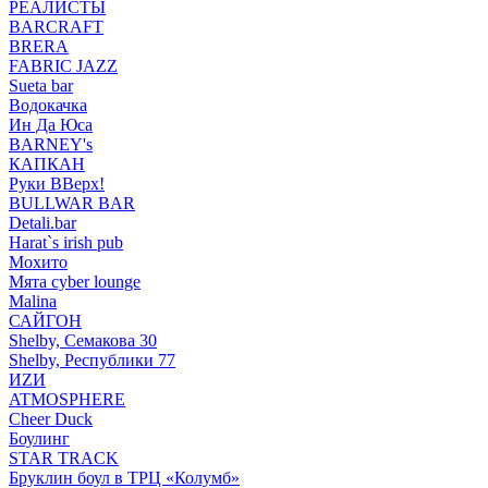
РЕАЛИСТЫ
BARCRAFT
BRERA
FABRIC JAZZ
Sueta bar
Водокачка
Ин Да Юса
BARNEY's
КАПКАН
Руки ВВерх!
BULLWAR BAR
Detali.bar
Harat`s irish pub
Мохито
Мята cyber lounge
Malina
САЙГОН
Shelby, Семакова 30
Shelby, Республики 77
ИZИ
ATMOSPHERE
Cheer Duck
Боулинг
STAR TRACK
Бруклин боул в ТРЦ «Колумб»