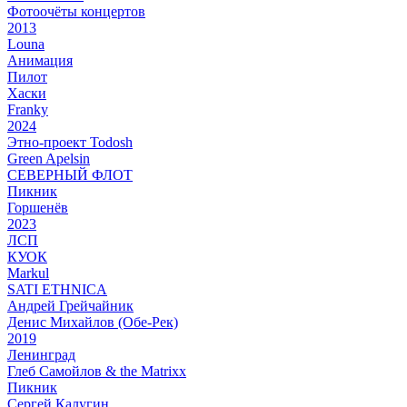
Фотоочёты концертов
2013
Louna
Анимация
Пилот
Хаски
Franky
2024
Этно-проект Todosh
Green Apelsin
СЕВЕРНЫЙ ФЛОТ
Пикник
Горшенёв
2023
ЛСП
КУОК
Markul
SATI ETHNICA
Андрей Грейчайник
Денис Михайлов (Обе-Рек)
2019
Ленинград
Глеб Самойлов & the Matrixx
Пикник
Сергей Калугин