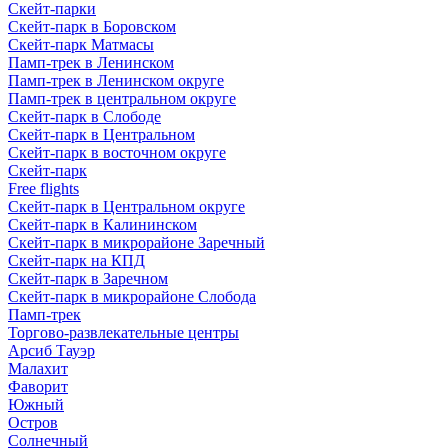
Скейт-парки
Скейт-парк в Боровском
Скейт-парк Матмасы
Памп-трек в Ленинском
Памп-трек в Ленинском округе
Памп-трек в центральном округе
Скейт-парк в Слободе
Скейт-парк в Центральном
Скейт-парк в восточном округе
Скейт-парк
Free flights
Скейт-парк в Центральном округе
Скейт-парк в Калининском
Скейт-парк в микрорайоне Заречный
Скейт-парк на КПД
Скейт-парк в Заречном
Скейт-парк в микрорайоне Слобода
Памп-трек
Торгово-развлекательные центры
Арсиб Тауэр
Малахит
Фаворит
Южный
Остров
Солнечный