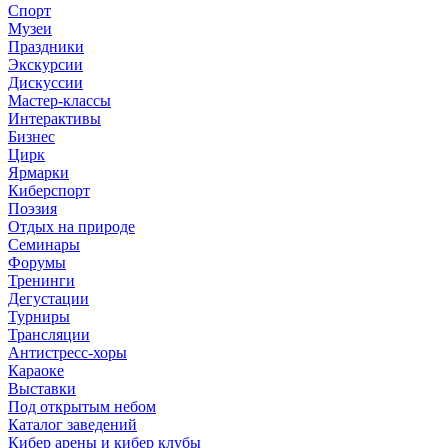
Спорт
Музеи
Праздники
Экскурсии
Дискуссии
Мастер-классы
Интерактивы
Бизнес
Цирк
Ярмарки
Киберспорт
Поэзия
Отдых на природе
Семинары
Форумы
Тренинги
Дегустации
Турниры
Трансляции
Антистресс-хоры
Караоке
Выставки
Под открытым небом
Каталог заведений
Кибер арены и кибер клубы