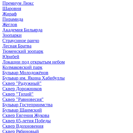
Премиум Люкс
Шаровня
Жираф
Пирамида
Жеглов
Академия Бильярда
Зоопарки
Страусиное ранчо
Лесная Братва
Тюменский зоопарк
Юрибей
Локации под открытым небом
Колмаковский парк
Бульвар Молодожёнов
Бульвар им. Якина Хабибуллы
Сквер "Радужный"
Сквер Дорожников
Сквер "Тихий"
Cквер "Равновесия"
Бульвар Гостеприимства
Бульвар Шаимский
Сквер Евгения Жукова
Сквер 65-летия Победы
Сквер Вдохновения
Сквер Рябиновый