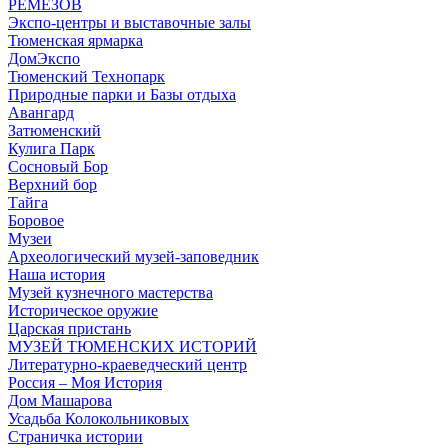
РЕМЕЗОВ
Экспо-центры и выставочные залы
Тюменская ярмарка
ДомЭкспо
Тюменский Технопарк
Природные парки и Базы отдыха
Авангард
Затюменский
Кулига Парк
Сосновый Бор
Верхний бор
Тайга
Боровое
Музеи
Археологический музей-заповедник
Наша история
Музей кузнечного мастерства
Историческое оружие
Царская пристань
МУЗЕЙ ТЮМЕНСКИХ ИСТОРИЙ
Литературно-краеведческий центр
Россия – Моя История
Дом Машарова
Усадьба Колокольниковых
Страничка истории