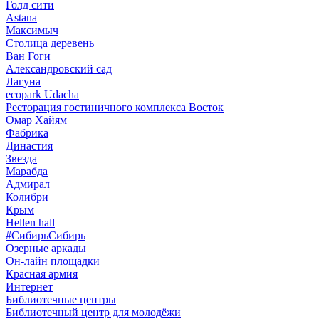
Голд сити
Astana
Максимыч
Столица деревень
Ван Гоги
Александровский сад
Лагуна
ecopark Udacha
Ресторация гостиничного комплекса Восток
Омар Хайям
Фабрика
Династия
Звезда
Марабда
Адмирал
Колибри
Крым
Hellen hall
#СибирьСибирь
Озерные аркады
Он-лайн площадки
Красная армия
Интернет
Библиотечные центры
Библиотечный центр для молодёжи