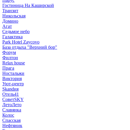
Парус
Гостиница На Каширской
Транзит
Никольская
Домино
Агат
Седьмое небо
Галактика
Park Hotel Zaycovo
База отдыха "Верхний бор"
Форум
Филтон
Relax house
Прага
Ностальжи
Виктория
Уют-центр
Skandия
Отель41
СоветSKY
ЛетоЛето
Славянка
Колос
Спасская
Нефтяник