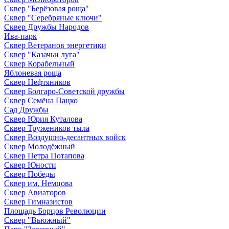
Сквер "Берёзовая роща"
Сквер "Серебряные ключи"
Сквер Дружбы Народов
Ива-парк
Сквер Ветеранов энергетики
Сквер "Казачьи луга"
Сквер Корабельный
Яблоневая роща
Сквер Нефтяников
Сквер Болгаро-Советской дружбы
Сквер Семёна Пацко
Сад Дружбы
Сквер Юрия Куталова
Сквер Тружеников тыла
Сквер Воздушно-десантных войск
Сквер Молодёжный
Сквер Петра Потапова
Сквер Юности
Сквер Победы
Сквер им. Немцова
Сквер Авиаторов
Сквер Гимназистов
Площадь Борцов Революции
Сквер "Вьюжный"