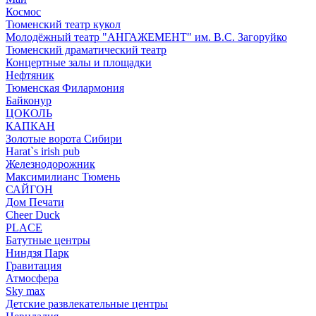
Космос
Тюменский театр кукол
Молодёжный театр "АНГАЖЕМЕНТ" им. В.С. Загоруйко
Тюменский драматический театр
Концертные залы и площадки
Нефтяник
Тюменская Филармония
Байконур
ЦОКОЛЬ
КАПКАН
Золотые ворота Сибири
Harat`s irish pub
Железнодорожник
Максимилианс Тюмень
САЙГОН
Дом Печати
Cheer Duck
PLACE
Батутные центры
Ниндзя Парк
Гравитация
Атмосфера
Sky max
Детские развлекательные центры