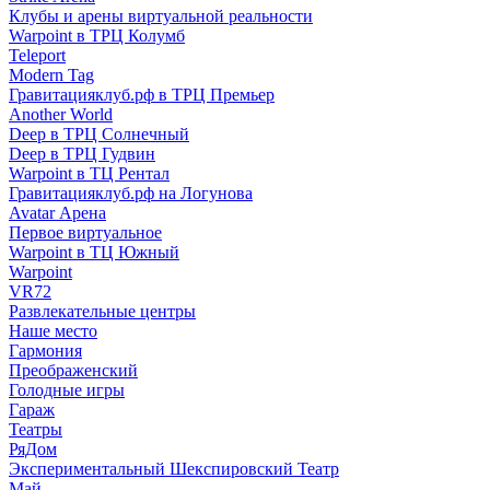
Клубы и арены виртуальной реальности
Warpoint в ТРЦ Колумб
Teleport
Modern Tag
Гравитацияклуб.рф в ТРЦ Премьер
Another World
Deep в ТРЦ Солнечный
Deep в ТРЦ Гудвин
Warpoint в ТЦ Рентал
Гравитацияклуб.рф на Логунова
Avatar Арена
Первое виртуальное
Warpoint в ТЦ Южный
Warpoint
VR72
Развлекательные центры
Наше место
Гармония
Преображенский
Голодные игры
Гараж
Театры
РяДом
Экспериментальный Шекспировский Театр
Май