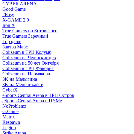
CYBER ARENA
Good Game
2Easy
X-GAME 2.0
Iron X
True Gamers на Котовского
True Gamers Заречный
Top game
Завтра Марс
Colizeum в ТРЦ Колумб
Colizeum на Челюскинцев
Colizeum на 50 лет Октября
Colizeum в ТРЦ Фаворит
Colizeum на Пермякова
3K на Малыгина
3K на Мельникайте
CyberX
eSports Central Arena в ТРЦ Остров
eSports Central Arena в ЦУМе
NoProblemz
G.Game
Matrix
Respawn
Legion
Strike Arena