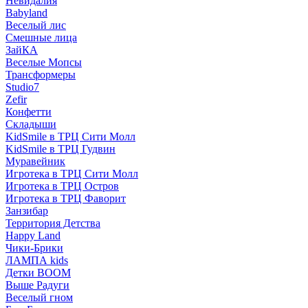
Невидалия
Babyland
Веселый лис
Смешные лица
ЗайКА
Веселые Мопсы
Трансформеры
Studio7
Zefir
Конфетти
Складыши
KidSmile в ТРЦ Сити Молл
KidSmile в ТРЦ Гудвин
Муравейник
Игротека в ТРЦ Сити Молл
Игротека в ТРЦ Остров
Игротека в ТРЦ Фаворит
Занзибар
Территория Детства
Happy Land
Чики-Брики
ЛАМПА kids
Детки BOOM
Выше Радуги
Веселый гном