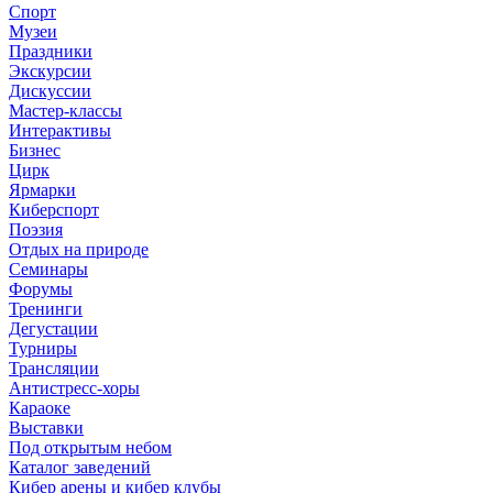
Спорт
Музеи
Праздники
Экскурсии
Дискуссии
Мастер-классы
Интерактивы
Бизнес
Цирк
Ярмарки
Киберспорт
Поэзия
Отдых на природе
Семинары
Форумы
Тренинги
Дегустации
Турниры
Трансляции
Антистресс-хоры
Караоке
Выставки
Под открытым небом
Каталог заведений
Кибер арены и кибер клубы