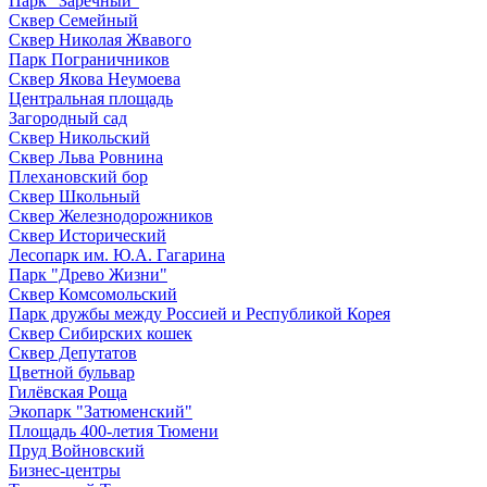
Парк "Заречный"
Сквер Семейный
Сквер Николая Жвавого
Парк Пограничников
Сквер Якова Неумоева
Центральная площадь
Загородный сад
Сквер Никольский
Сквер Льва Ровнина
Плехановский бор
Сквер Школьный
Сквер Железнодорожников
Сквер Исторический
Лесопарк им. Ю.А. Гагарина
Парк "Древо Жизни"
Сквер Комсомольский
Парк дружбы между Россией и Республикой Корея
Сквер Сибирских кошек
Сквер Депутатов
Цветной бульвар
Гилёвская Роща
Экопарк "Затюменский"
Площадь 400-летия Тюмени
Пруд Войновский
Бизнес-центры