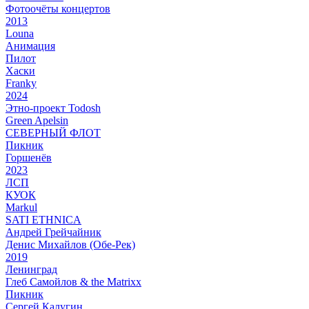
Фотоочёты концертов
2013
Louna
Анимация
Пилот
Хаски
Franky
2024
Этно-проект Todosh
Green Apelsin
СЕВЕРНЫЙ ФЛОТ
Пикник
Горшенёв
2023
ЛСП
КУОК
Markul
SATI ETHNICA
Андрей Грейчайник
Денис Михайлов (Обе-Рек)
2019
Ленинград
Глеб Самойлов & the Matrixx
Пикник
Сергей Калугин