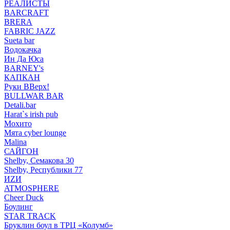
РЕАЛИСТЫ
BARCRAFT
BRERA
FABRIC JAZZ
Sueta bar
Водокачка
Ин Да Юса
BARNEY's
КАПКАН
Руки ВВерх!
BULLWAR BAR
Detali.bar
Harat`s irish pub
Мохито
Мята cyber lounge
Malina
САЙГОН
Shelby, Семакова 30
Shelby, Республики 77
ИZИ
ATMOSPHERE
Cheer Duck
Боулинг
STAR TRACK
Бруклин боул в ТРЦ «Колумб»