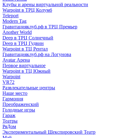
Клубы и арены виртуальной реальности
Warpoint в ТРЦ Колумб
Teleport
Modern Tag
Гравитацияклуб.рф в ТРЦ Премьер
Another World
Deep в ТРЦ Солнечный
Deep в ТРЦ Гудвин
Warpoint в ТЦ Рентал
Гравитацияклуб.рф на Логунова
Avatar Арена
Первое виртуальное
Warpoint в ТЦ Южный
Warpoint
VR72
Развлекательные центры
Наше место
Гармония
Преображенский
Голодные игры
Гараж
Театры
РяДом
Экспериментальный Шекспировский Театр
Май