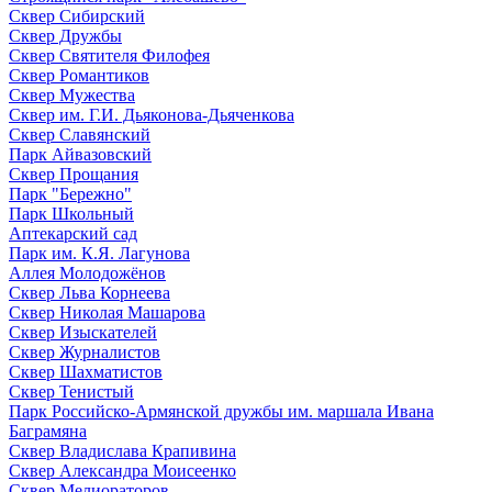
Сквер Сибирский
Сквер Дружбы
Сквер Святителя Филофея
Сквер Романтиков
Сквер Мужества
Сквер им. Г.И. Дьяконова-Дьяченкова
Сквер Славянский
Парк Айвазовский
Сквер Прощания
Парк "Бережно"
Парк Школьный
Аптекарский сад
Парк им. К.Я. Лагунова
Аллея Молодожёнов
Сквер Льва Корнеева
Сквер Николая Машарова
Сквер Изыскателей
Сквер Журналистов
Сквер Шахматистов
Сквер Тенистый
Парк Российско-Армянской дружбы им. маршала Ивана
Баграмяна
Сквер Владислава Крапивина
Сквер Александра Моисеенко
Сквер Мелиораторов