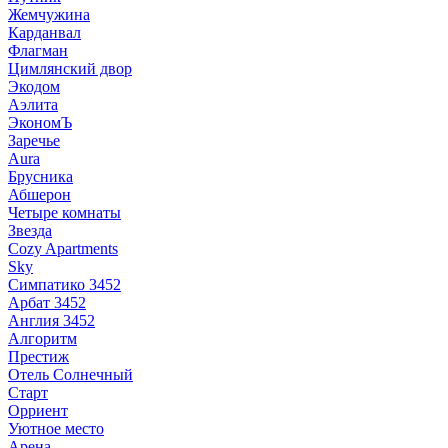
Жемчужина
Карданвал
Флагман
Цимлянский двор
Экодом
Аэлита
ЭкономЪ
Заречье
Aura
Брусника
Абшерон
Четыре комнаты
Звезда
Cozy Apartments
Sky
Симпатико 3452
Арбат 3452
Англия 3452
Алгоритм
Престиж
Отель Солнечный
Старт
Орриент
Уютное место
Арена