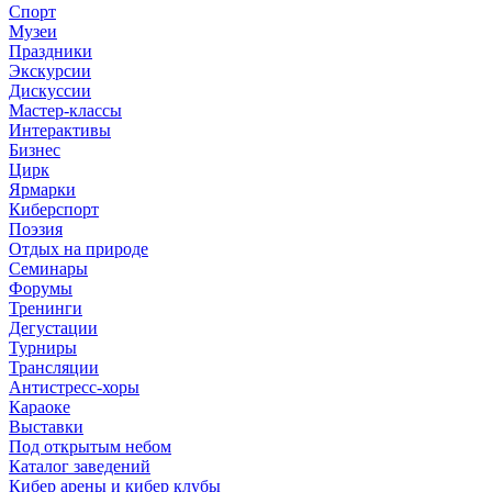
Спорт
Музеи
Праздники
Экскурсии
Дискуссии
Мастер-классы
Интерактивы
Бизнес
Цирк
Ярмарки
Киберспорт
Поэзия
Отдых на природе
Семинары
Форумы
Тренинги
Дегустации
Турниры
Трансляции
Антистресс-хоры
Караоке
Выставки
Под открытым небом
Каталог заведений
Кибер арены и кибер клубы