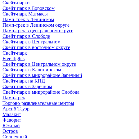
Скейт-парки
Скейт-парк в Боровском
Скейт-парк Матмасы
Памп-трек в Ленинском
Памп-трек в Ленинском округе
Памп-трек в центральном округе
Скейт-парк в Слободе
Скейт-парк в Центральном
Скейт-парк в восточном округе
Скейт-парк
Free flights
Скейт-парк в Центральном округе
Скейт-парк в Калининском
Скейт-парк в микрорайоне Заречный
Скейт-парк на КПД
Скейт-парк в Заречном
Скейт-парк в микрорайоне Слобода
Памп-трек
Торгово-развлекательные центры
Арсиб Тауэр
Малахит
Фаворит
Южный
Остров
Солнечный