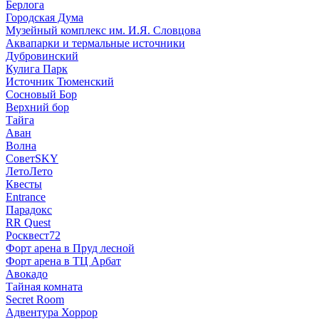
Берлога
Городская Дума
Музейный комплекс им. И.Я. Словцова
Аквапарки и термальные источники
Дубровинский
Кулига Парк
Источник Тюменский
Сосновый Бор
Верхний бор
Тайга
Аван
Волна
СоветSKY
ЛетоЛето
Квесты
Entrance
Парадокс
RR Quest
Росквест72
Форт арена в Пруд лесной
Форт арена в ТЦ Арбат
Авокадо
Тайная комната
Secret Room
Адвентура Хоррор