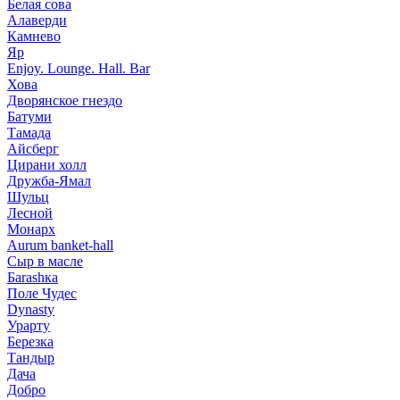
Белая сова
Алаверди
Камнево
Яр
Enjoy. Lounge. Hall. Bar
Хова
Дворянское гнездо
Батуми
Тамада
Айсберг
Цирани холл
Дружба-Ямал
Шульц
Лесной
Монарх
Aurum banket-hall
Сыр в масле
Баrаshка
Поле Чудес
Dynasty
Урарту
Березка
Тандыр
Дача
Добро