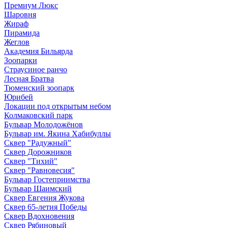
Премиум Люкс
Шаровня
Жираф
Пирамида
Жеглов
Академия Бильярда
Зоопарки
Страусиное ранчо
Лесная Братва
Тюменский зоопарк
Юрибей
Локации под открытым небом
Колмаковский парк
Бульвар Молодожёнов
Бульвар им. Якина Хабибуллы
Сквер "Радужный"
Сквер Дорожников
Сквер "Тихий"
Cквер "Равновесия"
Бульвар Гостеприимства
Бульвар Шаимский
Сквер Евгения Жукова
Сквер 65-летия Победы
Сквер Вдохновения
Сквер Рябиновый