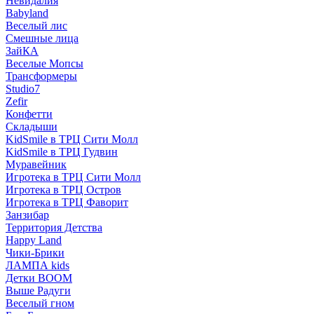
Невидалия
Babyland
Веселый лис
Смешные лица
ЗайКА
Веселые Мопсы
Трансформеры
Studio7
Zefir
Конфетти
Складыши
KidSmile в ТРЦ Сити Молл
KidSmile в ТРЦ Гудвин
Муравейник
Игротека в ТРЦ Сити Молл
Игротека в ТРЦ Остров
Игротека в ТРЦ Фаворит
Занзибар
Территория Детства
Happy Land
Чики-Брики
ЛАМПА kids
Детки BOOM
Выше Радуги
Веселый гном