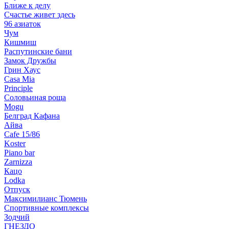
Ближе к делу
Счастье живет здесь
96 азиаток
Чум
Кишмиш
Распутинские бани
Замок Дружбы
Грин Хаус
Casa Mia
Principle
Соловьиная роща
Mogu
Белград Кафана
Айва
Cafe 15/86
Koster
Piano bar
Zarnizza
Кацо
Lodka
Отпуск
Максимилианс Тюмень
Спортивные комплексы
Зодчий
ГНЕЗДО