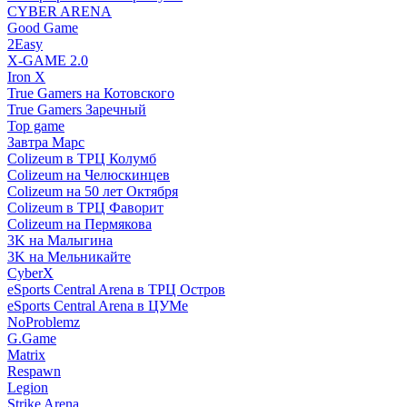
CYBER ARENA
Good Game
2Easy
X-GAME 2.0
Iron X
True Gamers на Котовского
True Gamers Заречный
Top game
Завтра Марс
Colizeum в ТРЦ Колумб
Colizeum на Челюскинцев
Colizeum на 50 лет Октября
Colizeum в ТРЦ Фаворит
Colizeum на Пермякова
3K на Малыгина
3K на Мельникайте
CyberX
eSports Central Arena в ТРЦ Остров
eSports Central Arena в ЦУМе
NoProblemz
G.Game
Matrix
Respawn
Legion
Strike Arena