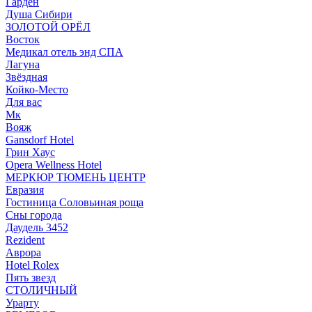
Гарден
Душа Сибири
ЗОЛОТОЙ ОРЁЛ
Восток
Медикал отель энд СПА
Лагуна
Звёздная
Койко-Место
Для вас
Мк
Вояж
Gansdorf Hotel
Грин Хаус
Opera Wellness Hotel
МЕРКЮР ТЮМЕНЬ ЦЕНТР
Евразия
Гостиница Соловьиная роща
Сны города
Даудель 3452
Rezident
Аврора
Hotel Rolex
Пять звезд
СТОЛИЧНЫЙ
Урарту