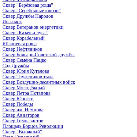
Сквер "Берёзовая роща"
Сквер "Серебряные ключи"
Сквер Дружбы Народов
Ива-парк
Сквер Ветеранов энергетики
Сквер "Казачьи луга"
Сквер Корабельный
Яблоневая роща
Сквер Нефтяников
Сквер Болгаро-Советской дружбы
Сквер Семёна Пацко
Сад Дружбы
Сквер Юрия Куталова
Сквер Тружеников тыла
Сквер Воздушно-десантных войск
Сквер Молодёжный
Сквер Петра Потапова
Сквер Юности
Сквер Победы
Сквер им. Немцова
Сквер Авиаторов
Сквер Гимназистов
Площадь Борцов Революции
Сквер "Вьюжный"