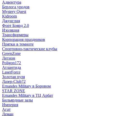
Адвентура
Берлога уродов
Mystery Quest
Kidroom
Джунглия
Форт Боярд 2.0
Изоляция
Трансформеры
Корпорация праздников
Прятки в темноте
Спортивно-тактические клубы
GreenZone
Легион
Poligon172
Атлантида
LaserForce
Золотая пуля
Лазер-Club72
Ernandes Military в Боровом
STAR ZONE
Ernandes Military в ТЦ Арбат
Бильярдные залы
Империя
Агат
Леман