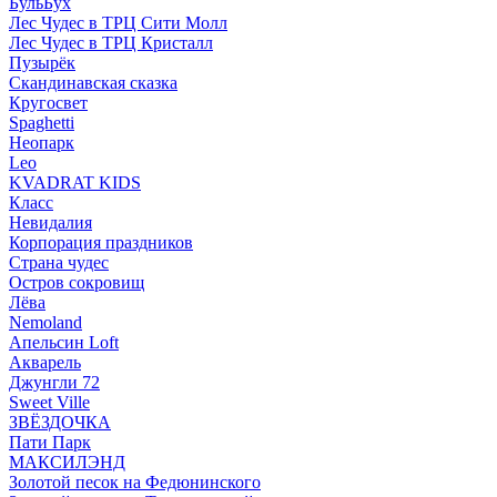
БульБух
Лес Чудес в ТРЦ Сити Молл
Лес Чудес в ТРЦ Кристалл
Пузырëк
Скандинавская сказка
Кругосвет
Spaghetti
Неопарк
Leo
KVADRAT KIDS
Класс
Невидалия
Корпорация праздников
Страна чудес
Остров сокровищ
Лёва
Nemoland
Апельсин Loft
Акварель
Джунгли 72
Sweet Ville
ЗВЁЗДОЧКА
Пати Парк
МАКСИЛЭНД
Золотой песок на Федюнинского