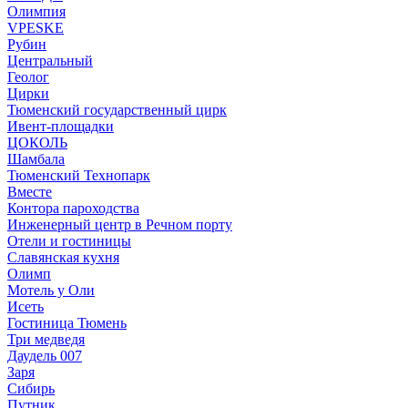
Олимпия
VPESKE
Рубин
Центральный
Геолог
Цирки
Тюменский государственный цирк
Ивент-площадки
ЦОКОЛЬ
Шамбала
Тюменский Технопарк
Вместе
Контора пароходства
Инженерный центр в Речном порту
Отели и гостиницы
Славянская кухня
Олимп
Мотель у Оли
Исеть
Гостиница Тюмень
Три медведя
Даудель 007
Заря
Сибирь
Путник