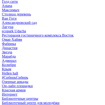
Голд сити
Astana
Максимыч
Столица деревень
Ван Гоги
Александровский сад
Лагуна
ecopark Udacha
Ресторация гостиничного комплекса Восток
Омар Хайям
Фабрика
Династия
Звезда
Марабда
Адмирал
Колибри
Крым
Hellen hall
#СибирьСибирь
Озерные аркады
Он-лайн площадки
Красная армия
Интернет
Библиотечные центры
Библиотечный центр для молодёжи