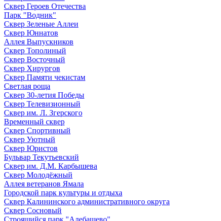
Сквер Героев Отечества
Парк "Водник"
Сквер Зеленые Аллеи
Сквер Юннатов
Аллея Выпускников
Сквер Тополиный
Сквер Восточный
Сквер Хирургов
Сквер Памяти чекистам
Светлая роща
Сквер 30-летия Победы
Сквер Телевизионный
Сквер им. Л. Згерского
Временный сквер
Сквер Спортивный
Сквер Уютный
Сквер Юристов
Бульвар Текутьевский
Сквер им. Д.М. Карбышева
Сквер Молодёжный
Аллея ветеранов Ямала
Городской парк культуры и отдыха
Сквер Калининского административного округа
Сквер Сосновый
Строящийся парк "Алебашево"