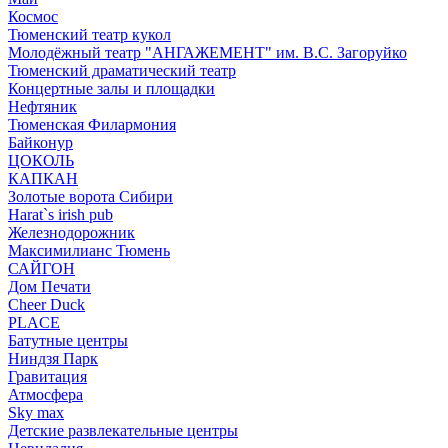
Космос
Тюменский театр кукол
Молодёжный театр "АНГАЖЕМЕНТ" им. В.С. Загоруйко
Тюменский драматический театр
Концертные залы и площадки
Нефтяник
Тюменская Филармония
Байконур
ЦОКОЛЬ
КАПКАН
Золотые ворота Сибири
Harat`s irish pub
Железнодорожник
Максимилианс Тюмень
САЙГОН
Дом Печати
Cheer Duck
PLACE
Батутные центры
Ниндзя Парк
Гравитация
Атмосфера
Sky max
Детские развлекательные центры