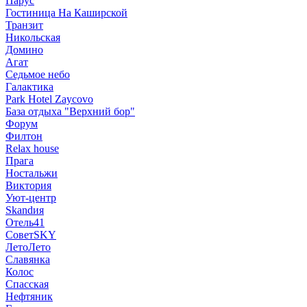
Парус
Гостиница На Каширской
Транзит
Никольская
Домино
Агат
Седьмое небо
Галактика
Park Hotel Zaycovo
База отдыха "Верхний бор"
Форум
Филтон
Relax house
Прага
Ностальжи
Виктория
Уют-центр
Skandия
Отель41
СоветSKY
ЛетоЛето
Славянка
Колос
Спасская
Нефтяник