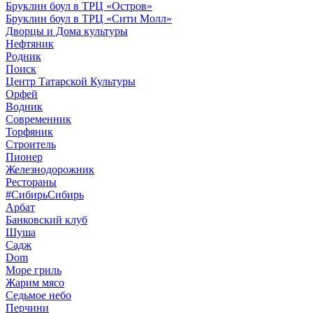
Бруклин боул в ТРЦ «Остров»
Бруклин боул в ТРЦ «Сити Молл»
Дворцы и Дома культуры
Нефтяник
Родник
Поиск
Центр Татарской Культуры
Орфей
Водник
Современник
Торфяник
Строитель
Пионер
Железнодорожник
Рестораны
#СибирьСибирь
Арбат
Банковский клуб
Шуша
Садж
Dom
Море гриль
Жарим мясо
Седьмое небо
Перчини