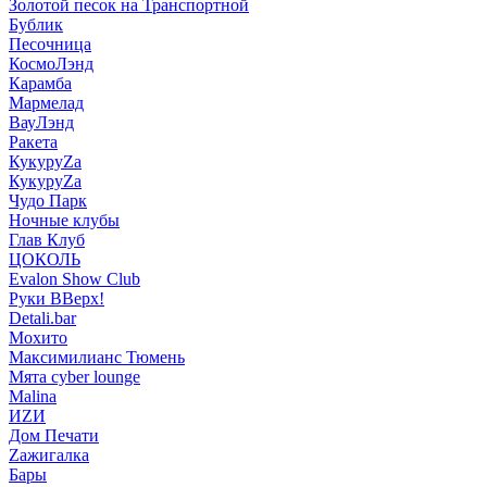
Золотой песок на Транспортной
Бублик
Песочница
КосмоЛэнд
Карамба
Мармелад
ВауЛэнд
Ракета
КукуруZа
КукуруZа
Чудо Парк
Ночные клубы
Глав Клуб
ЦОКОЛЬ
Evalon Show Club
Руки ВВерх!
Detali.bar
Мохито
Максимилианс Тюмень
Мята cyber lounge
Malina
ИZИ
Дом Печати
Zажигалка
Бары