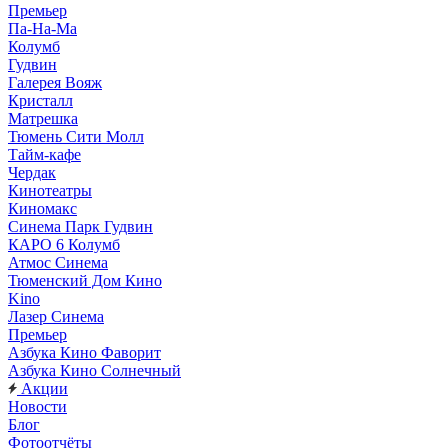
Премьер
Па-На-Ма
Колумб
Гудвин
Галерея Вояж
Кристалл
Матрешка
Тюмень Сити Молл
Тайм-кафе
Чердак
Кинотеатры
Киномакс
Синема Парк Гудвин
КАРО 6 Колумб
Атмос Синема
Тюменский Дом Кино
Kino
Лазер Синема
Премьер
Азбука Кино Фаворит
Азбука Кино Солнечный
Акции
Новости
Блог
Фотоотчёты