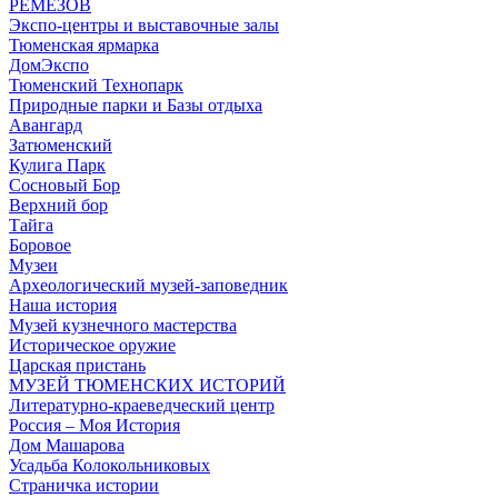
РЕМЕЗОВ
Экспо-центры и выставочные залы
Тюменская ярмарка
ДомЭкспо
Тюменский Технопарк
Природные парки и Базы отдыха
Авангард
Затюменский
Кулига Парк
Сосновый Бор
Верхний бор
Тайга
Боровое
Музеи
Археологический музей-заповедник
Наша история
Музей кузнечного мастерства
Историческое оружие
Царская пристань
МУЗЕЙ ТЮМЕНСКИХ ИСТОРИЙ
Литературно-краеведческий центр
Россия – Моя История
Дом Машарова
Усадьба Колокольниковых
Страничка истории