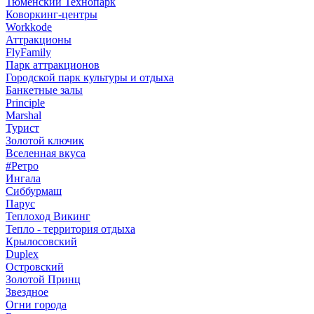
Тюменский Технопарк
Коворкинг-центры
Workkode
Аттракционы
FlyFamily
Парк аттракционов
Городской парк культуры и отдыха
Банкетные залы
Principle
Marshal
Турист
Золотой ключик
Вселенная вкуса
#Ретро
Ингала
Сиббурмаш
Парус
Теплоход Викинг
Тепло - территория отдыха
Крылосовский
Duplex
Островский
Золотой Принц
Звездное
Огни города