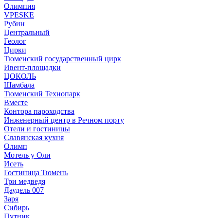
Олимпия
VPESKE
Рубин
Центральный
Геолог
Цирки
Тюменский государственный цирк
Ивент-площадки
ЦОКОЛЬ
Шамбала
Тюменский Технопарк
Вместе
Контора пароходства
Инженерный центр в Речном порту
Отели и гостиницы
Славянская кухня
Олимп
Мотель у Оли
Исеть
Гостиница Тюмень
Три медведя
Даудель 007
Заря
Сибирь
Путник