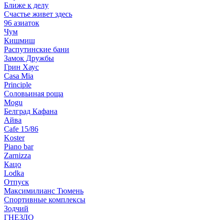
Ближе к делу
Счастье живет здесь
96 азиаток
Чум
Кишмиш
Распутинские бани
Замок Дружбы
Грин Хаус
Casa Mia
Principle
Соловьиная роща
Mogu
Белград Кафана
Айва
Cafe 15/86
Koster
Piano bar
Zarnizza
Кацо
Lodka
Отпуск
Максимилианс Тюмень
Спортивные комплексы
Зодчий
ГНЕЗДО