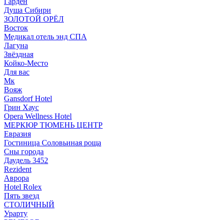
Гарден
Душа Сибири
ЗОЛОТОЙ ОРЁЛ
Восток
Медикал отель энд СПА
Лагуна
Звёздная
Койко-Место
Для вас
Мк
Вояж
Gansdorf Hotel
Грин Хаус
Opera Wellness Hotel
МЕРКЮР ТЮМЕНЬ ЦЕНТР
Евразия
Гостиница Соловьиная роща
Сны города
Даудель 3452
Rezident
Аврора
Hotel Rolex
Пять звезд
СТОЛИЧНЫЙ
Урарту