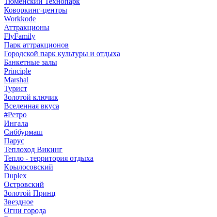
Тюменский Технопарк
Коворкинг-центры
Workkode
Аттракционы
FlyFamily
Парк аттракционов
Городской парк культуры и отдыха
Банкетные залы
Principle
Marshal
Турист
Золотой ключик
Вселенная вкуса
#Ретро
Ингала
Сиббурмаш
Парус
Теплоход Викинг
Тепло - территория отдыха
Крылосовский
Duplex
Островский
Золотой Принц
Звездное
Огни города