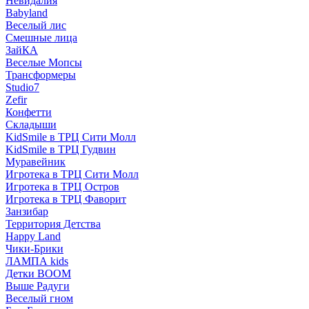
Невидалия
Babyland
Веселый лис
Смешные лица
ЗайКА
Веселые Мопсы
Трансформеры
Studio7
Zefir
Конфетти
Складыши
KidSmile в ТРЦ Сити Молл
KidSmile в ТРЦ Гудвин
Муравейник
Игротека в ТРЦ Сити Молл
Игротека в ТРЦ Остров
Игротека в ТРЦ Фаворит
Занзибар
Территория Детства
Happy Land
Чики-Брики
ЛАМПА kids
Детки BOOM
Выше Радуги
Веселый гном