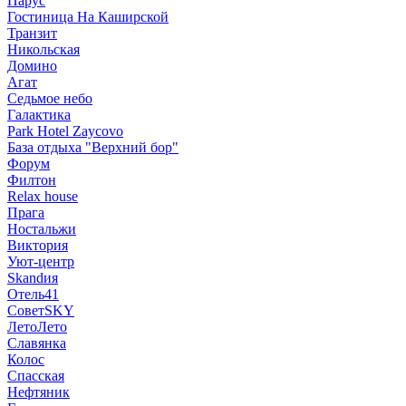
Парус
Гостиница На Каширской
Транзит
Никольская
Домино
Агат
Седьмое небо
Галактика
Park Hotel Zaycovo
База отдыха "Верхний бор"
Форум
Филтон
Relax house
Прага
Ностальжи
Виктория
Уют-центр
Skandия
Отель41
СоветSKY
ЛетоЛето
Славянка
Колос
Спасская
Нефтяник