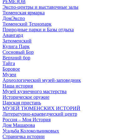
РЕМЕЗОВ
Экспо-центры и выставочные залы
Тюменская ярмарка
ДомЭкспо
Тюменский Технопарк
Природные парки и Базы отдыха
Авангард
Затюменский
Кулига Парк
Сосновый Бор
Верхний бор
Тайга
Боровое
Музеи
Археологический музей-заповедник
Наша история
Музей кузнечного мастерства
Историческое оружие
Царская пристань
МУЗЕЙ ТЮМЕНСКИХ ИСТОРИЙ
Литературно-краеведческий центр
Россия – Моя История
Дом Машарова
Усадьба Колокольниковых
Страничка истории