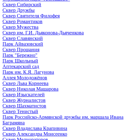
Сквер Сибирский
Сквер Дружбы
Сквер Святителя Филофея
Сквер Романтиков
Сквер Мужества
Сквер им. Г.И. Дьяконова-Дьяченкова
Сквер Славянский
Парк Айвазовский
Сквер Прощания
Парк "Бережно"
Парк Школьный
Аптекарский сад
Парк им. К.Я. Лагунова
Аллея Молодожёнов
Сквер Льва Корнеева
Сквер Николая Машарова
Сквер Изыскателей
Сквер Журналистов
Сквер Шахматистов
Сквер Тенистый
Парк Российско-Армянской дружбы им. маршала Ивана
Баграмяна
Сквер Владислава Крапивина
Сквер Александра Моисеенко
Сквер Мелиораторов