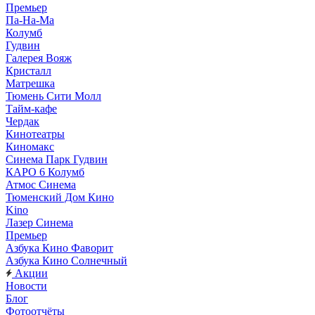
Премьер
Па-На-Ма
Колумб
Гудвин
Галерея Вояж
Кристалл
Матрешка
Тюмень Сити Молл
Тайм-кафе
Чердак
Кинотеатры
Киномакс
Синема Парк Гудвин
КАРО 6 Колумб
Атмос Синема
Тюменский Дом Кино
Kino
Лазер Синема
Премьер
Азбука Кино Фаворит
Азбука Кино Солнечный
Акции
Новости
Блог
Фотоотчёты