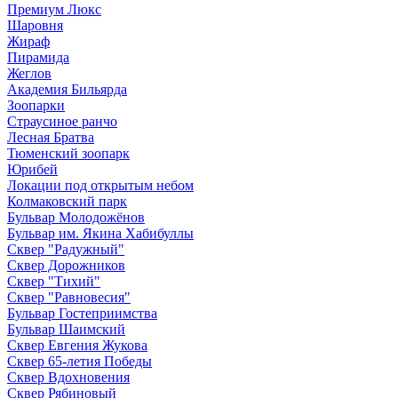
Премиум Люкс
Шаровня
Жираф
Пирамида
Жеглов
Академия Бильярда
Зоопарки
Страусиное ранчо
Лесная Братва
Тюменский зоопарк
Юрибей
Локации под открытым небом
Колмаковский парк
Бульвар Молодожёнов
Бульвар им. Якина Хабибуллы
Сквер "Радужный"
Сквер Дорожников
Сквер "Тихий"
Cквер "Равновесия"
Бульвар Гостеприимства
Бульвар Шаимский
Сквер Евгения Жукова
Сквер 65-летия Победы
Сквер Вдохновения
Сквер Рябиновый