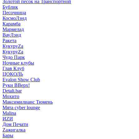
Золотой песок на Транспортной
Бублик
Песочница
КосмоЛэнд
Карамба
Мармелад
ВауЛэнд
Ракета
КукуруZа
КукуруZа
Чудо Парк
Ночные клубы
Глав Клуб
ЦОКОЛЬ
Evalon Show Club
Руки ВВерх!
Detali.bar
Мохито
Максимилианс Тюмень
Мята cyber lounge
Malina
ИZИ
Дом Печати
Zажигалка
Бары