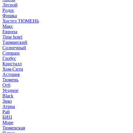
Лесной
Родос
Фишка
Хостел ТЮМЕНЬ
Макс
Европа
Time hotel
Тарманский
Солнечный
Compass
Глобус
Кристалл
Хом-Сити
Астория
Тюмень
Отб
Уездное
Black
Зико
Атриа
Рай
БИЦ
Море
Тюменская