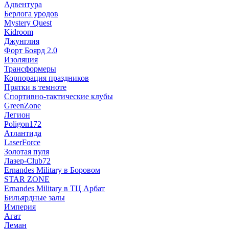
Адвентура
Берлога уродов
Mystery Quest
Kidroom
Джунглия
Форт Боярд 2.0
Изоляция
Трансформеры
Корпорация праздников
Прятки в темноте
Спортивно-тактические клубы
GreenZone
Легион
Poligon172
Атлантида
LaserForce
Золотая пуля
Лазер-Club72
Ernandes Military в Боровом
STAR ZONE
Ernandes Military в ТЦ Арбат
Бильярдные залы
Империя
Агат
Леман