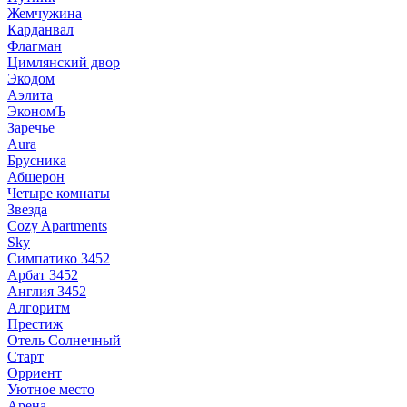
Жемчужина
Карданвал
Флагман
Цимлянский двор
Экодом
Аэлита
ЭкономЪ
Заречье
Aura
Брусника
Абшерон
Четыре комнаты
Звезда
Cozy Apartments
Sky
Симпатико 3452
Арбат 3452
Англия 3452
Алгоритм
Престиж
Отель Солнечный
Старт
Орриент
Уютное место
Арена