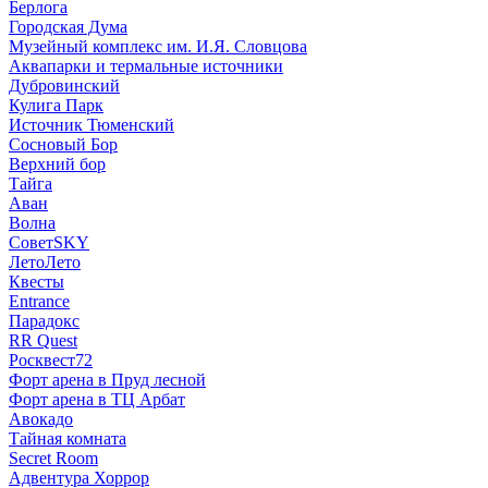
Берлога
Городская Дума
Музейный комплекс им. И.Я. Словцова
Аквапарки и термальные источники
Дубровинский
Кулига Парк
Источник Тюменский
Сосновый Бор
Верхний бор
Тайга
Аван
Волна
СоветSKY
ЛетоЛето
Квесты
Entrance
Парадокс
RR Quest
Росквест72
Форт арена в Пруд лесной
Форт арена в ТЦ Арбат
Авокадо
Тайная комната
Secret Room
Адвентура Хоррор