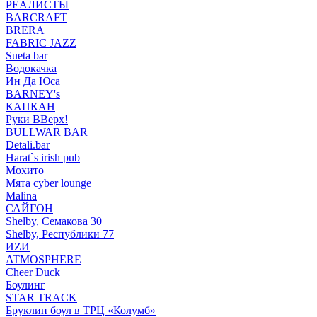
РЕАЛИСТЫ
BARCRAFT
BRERA
FABRIC JAZZ
Sueta bar
Водокачка
Ин Да Юса
BARNEY's
КАПКАН
Руки ВВерх!
BULLWAR BAR
Detali.bar
Harat`s irish pub
Мохито
Мята cyber lounge
Malina
САЙГОН
Shelby, Семакова 30
Shelby, Республики 77
ИZИ
ATMOSPHERE
Cheer Duck
Боулинг
STAR TRACK
Бруклин боул в ТРЦ «Колумб»