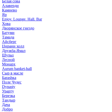
Белая сова
Алаверди
Камнево
Яр
Enjoy. Lounge. Hall. Bar
Хова
Дворянское гнездо
Батуми
Тамада
Айсберг
Цирани холл
Дружба-Ямал
Шульц
Лесной
Монарх
Aurum banket-hall
Сыр в масле
Баrаshка
Поле Чудес
Dynasty
Урарту
Березка
Тандыр
Дача
Добро