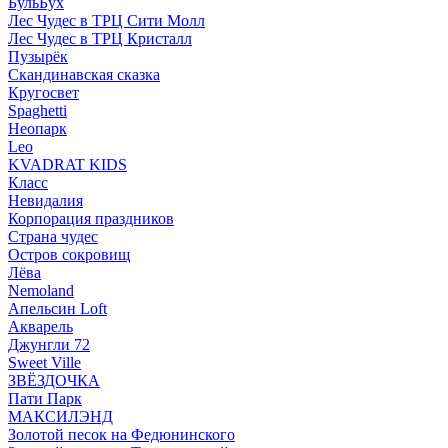
БульБух
Лес Чудес в ТРЦ Сити Молл
Лес Чудес в ТРЦ Кристалл
Пузырëк
Скандинавская сказка
Кругосвет
Spaghetti
Неопарк
Leo
KVADRAT KIDS
Класс
Невидалия
Корпорация праздников
Страна чудес
Остров сокровищ
Лёва
Nemoland
Апельсин Loft
Акварель
Джунгли 72
Sweet Ville
ЗВЁЗДОЧКА
Пати Парк
МАКСИЛЭНД
Золотой песок на Федюнинского