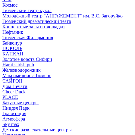
Космос
Тюменский театр кукол
Молодёжный театр "АНГАЖЕМЕНТ" им. В.С. Загоруйко
Тюменский драматический театр
Концертные залы и площадки
Нефтяник
Тюменская Филармония
Байконур
ЦОКОЛЬ
КАПКАН
Золотые ворота Сибири
Harat`s irish pub
Железнодорожник
Максимилианс Тюмень
САЙГОН
Дом Печати
Cheer Duck
PLACE
Батутные центры
Ниндзя Парк
Гравитация
Атмосфера
Sky max
Детские развлекательные центры