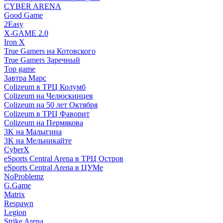
CYBER ARENA
Good Game
2Easy
X-GAME 2.0
Iron X
True Gamers на Котовского
True Gamers Заречный
Top game
Завтра Марс
Colizeum в ТРЦ Колумб
Colizeum на Челюскинцев
Colizeum на 50 лет Октября
Colizeum в ТРЦ Фаворит
Colizeum на Пермякова
3K на Малыгина
3K на Мельникайте
CyberX
eSports Central Arena в ТРЦ Остров
eSports Central Arena в ЦУМе
NoProblemz
G.Game
Matrix
Respawn
Legion
Strike Arena