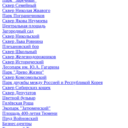
Парк "Заречный"
Сквер Семейный
Сквер Николая Жвавого
Парк Пограничников
Сквер Якова Неумоева
Центральная площадь
Загородный сад
Сквер Никольский
Сквер Льва Ровнина
Плехановский бор
Сквер Школьный
Сквер Железнодорожников
Сквер Исторический
Лесопарк им. Ю.А. Гагарина
Парк "Древо Жизни"
Сквер Комсомольский
Парк дружбы между Россией и Республикой Корея
Сквер Сибирских кошек
Сквер Депутатов
Цветной бульвар
Гилёвская Роща
Экопарк "Затюменский"
Площадь 400-летия Тюмени
Пруд Войновский
Бизнес-центры