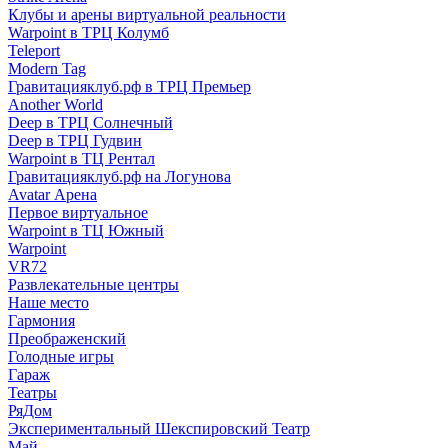
Клубы и арены виртуальной реальности
Warpoint в ТРЦ Колумб
Teleport
Modern Tag
Гравитацияклуб.рф в ТРЦ Премьер
Another World
Deep в ТРЦ Солнечный
Deep в ТРЦ Гудвин
Warpoint в ТЦ Рентал
Гравитацияклуб.рф на Логунова
Avatar Арена
Первое виртуальное
Warpoint в ТЦ Южный
Warpoint
VR72
Развлекательные центры
Наше место
Гармония
Преображенский
Голодные игры
Гараж
Театры
РяДом
Экспериментальный Шекспировский Театр
Май