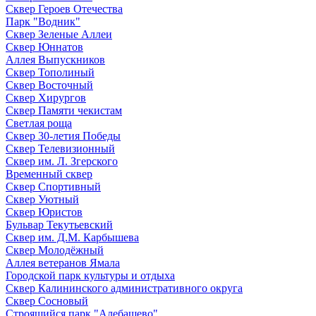
Сквер Героев Отечества
Парк "Водник"
Сквер Зеленые Аллеи
Сквер Юннатов
Аллея Выпускников
Сквер Тополиный
Сквер Восточный
Сквер Хирургов
Сквер Памяти чекистам
Светлая роща
Сквер 30-летия Победы
Сквер Телевизионный
Сквер им. Л. Згерского
Временный сквер
Сквер Спортивный
Сквер Уютный
Сквер Юристов
Бульвар Текутьевский
Сквер им. Д.М. Карбышева
Сквер Молодёжный
Аллея ветеранов Ямала
Городской парк культуры и отдыха
Сквер Калининского административного округа
Сквер Сосновый
Строящийся парк "Алебашево"