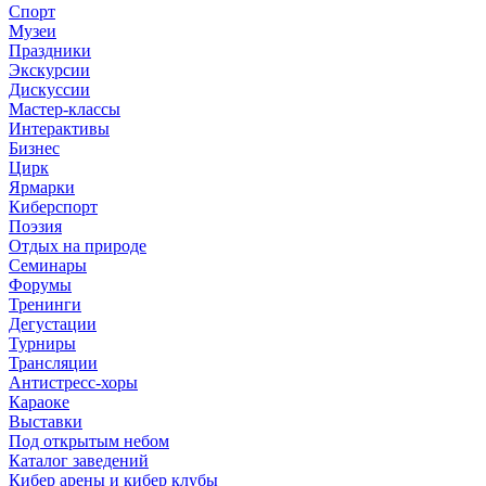
Спорт
Музеи
Праздники
Экскурсии
Дискуссии
Мастер-классы
Интерактивы
Бизнес
Цирк
Ярмарки
Киберспорт
Поэзия
Отдых на природе
Семинары
Форумы
Тренинги
Дегустации
Турниры
Трансляции
Антистресс-хоры
Караоке
Выставки
Под открытым небом
Каталог заведений
Кибер арены и кибер клубы