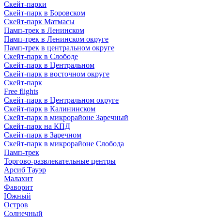
Скейт-парки
Скейт-парк в Боровском
Скейт-парк Матмасы
Памп-трек в Ленинском
Памп-трек в Ленинском округе
Памп-трек в центральном округе
Скейт-парк в Слободе
Скейт-парк в Центральном
Скейт-парк в восточном округе
Скейт-парк
Free flights
Скейт-парк в Центральном округе
Скейт-парк в Калининском
Скейт-парк в микрорайоне Заречный
Скейт-парк на КПД
Скейт-парк в Заречном
Скейт-парк в микрорайоне Слобода
Памп-трек
Торгово-развлекательные центры
Арсиб Тауэр
Малахит
Фаворит
Южный
Остров
Солнечный