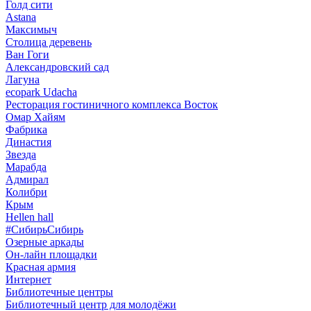
Голд сити
Astana
Максимыч
Столица деревень
Ван Гоги
Александровский сад
Лагуна
ecopark Udacha
Ресторация гостиничного комплекса Восток
Омар Хайям
Фабрика
Династия
Звезда
Марабда
Адмирал
Колибри
Крым
Hellen hall
#СибирьСибирь
Озерные аркады
Он-лайн площадки
Красная армия
Интернет
Библиотечные центры
Библиотечный центр для молодёжи