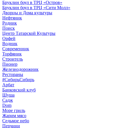
Бруклин боул в ТРЦ «Остров»
Бруклин боул в ТРЦ «Сити Молл»
Дворцы и Дома культуры
Нефтяник
Родник
Поиск
Центр Татарской Культуры
Орфей
Водник
Современник
Торфяник
Строитель
Пионер
Железнодорожник
Рестораны
#СибирьСибирь
Арбат
Банковский клуб
Шуша
Садж
Dom
Море гриль
Жарим мясо
Седьмое небо
Перчини