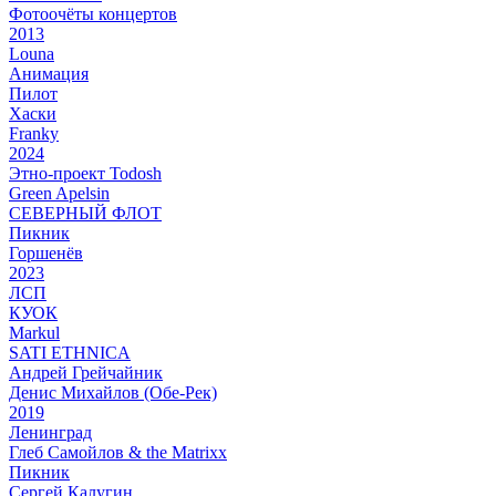
Фотоочёты концертов
2013
Louna
Анимация
Пилот
Хаски
Franky
2024
Этно-проект Todosh
Green Apelsin
СЕВЕРНЫЙ ФЛОТ
Пикник
Горшенёв
2023
ЛСП
КУОК
Markul
SATI ETHNICA
Андрей Грейчайник
Денис Михайлов (Обе-Рек)
2019
Ленинград
Глеб Самойлов & the Matrixx
Пикник
Сергей Калугин