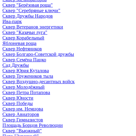
Сквер "Берёзовая роща"
Сквер "Серебряные ключи"
Сквер Дружбы Народов
Ива-парк
Сквер Ветеранов энергетики
Сквер "Казачьи луга"
Сквер Корабельный
Яблоневая роща
Сквер Нефтяников
Сквер Болгаро-Советской дружбы
Сквер Семёна Пацко
Сад Дружбы
Сквер Юрия Куталова
Сквер Тружеников тыла
Сквер Воздушно-десантных войск
Сквер Молодёжный
Сквер Петра Потапова
Сквер Юности
Сквер Победы
Сквер им. Немцова
Сквер Авиаторов
Сквер Гимназистов
Площадь Борцов Революции
Сквер "Вьюжный"