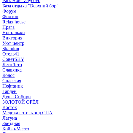
Park Hotel Zaycovo
База отдыха "Верхний бор"
Форум
Филтон
Relax house
Прага
Ностальжи
Виктория
Уют-центр
Skandия
Отель41
СоветSKY
ЛетоЛето
Славянка
Колос
Спасская
Нефтяник
Гарден
Душа Сибири
ЗОЛОТОЙ ОРЁЛ
Восток
Медикал отель энд СПА
Лагуна
Звёздная
Койко-Место