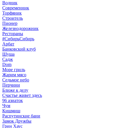
Водник
Современник
Торфяник
Строитель
Пионер
Железнодорожник
Рестораны
#СибирьСибирь
Арбат
Банковский клуб
Шуша
Садж
Dom
Море гриль
Жарим мясо
Седьмое небо
Перчини
Ближе к делу
Счастье живет здесь
96 азиаток
Чум
Кишмиш
Распутинские бани
Замок Дружбы
Грин Хаус