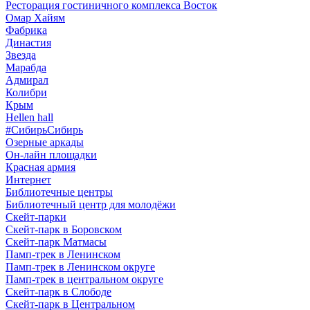
Ресторация гостиничного комплекса Восток
Омар Хайям
Фабрика
Династия
Звезда
Марабда
Адмирал
Колибри
Крым
Hellen hall
#СибирьСибирь
Озерные аркады
Он-лайн площадки
Красная армия
Интернет
Библиотечные центры
Библиотечный центр для молодёжи
Скейт-парки
Скейт-парк в Боровском
Скейт-парк Матмасы
Памп-трек в Ленинском
Памп-трек в Ленинском округе
Памп-трек в центральном округе
Скейт-парк в Слободе
Скейт-парк в Центральном