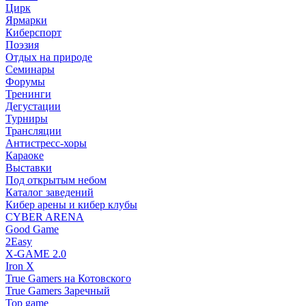
Цирк
Ярмарки
Киберспорт
Поэзия
Отдых на природе
Семинары
Форумы
Тренинги
Дегустации
Турниры
Трансляции
Антистресс-хоры
Караоке
Выставки
Под открытым небом
Каталог заведений
Кибер арены и кибер клубы
CYBER ARENA
Good Game
2Easy
X-GAME 2.0
Iron X
True Gamers на Котовского
True Gamers Заречный
Top game