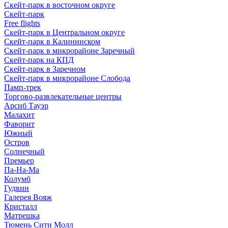
Скейт-парк в восточном округе
Скейт-парк
Free flights
Скейт-парк в Центральном округе
Скейт-парк в Калининском
Скейт-парк в микрорайоне Заречный
Скейт-парк на КПД
Скейт-парк в Заречном
Скейт-парк в микрорайоне Слобода
Памп-трек
Торгово-развлекательные центры
Арсиб Тауэр
Малахит
Фаворит
Южный
Остров
Солнечный
Премьер
Па-На-Ма
Колумб
Гудвин
Галерея Вояж
Кристалл
Матрешка
Тюмень Сити Молл