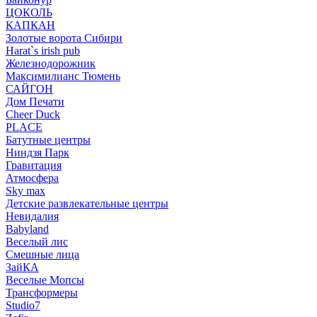
ЦОКОЛЬ
КАПКАН
Золотые ворота Сибири
Harat`s irish pub
Железнодорожник
Максимилианс Тюмень
САЙГОН
Дом Печати
Cheer Duck
PLACE
Батутные центры
Ниндзя Парк
Гравитация
Атмосфера
Sky max
Детские развлекательные центры
Невидалия
Babyland
Веселый лис
Смешные лица
ЗайКА
Веселые Мопсы
Трансформеры
Studio7