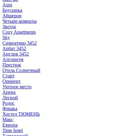
Aura
Брусника
Абшерон
Четыре комнаты
Звезда
Cozy Apartments
Sky
Симпатико 3452
Арбат 3452
Англия 3452
Алгоритм
Престиж
Отель Солнечный
Старт
Орриент
Уютное место
Арена
Лесной
Родос
Фишка
Хостел ТЮМЕНЬ
Макс
Европа
Time hotel
Тарманский