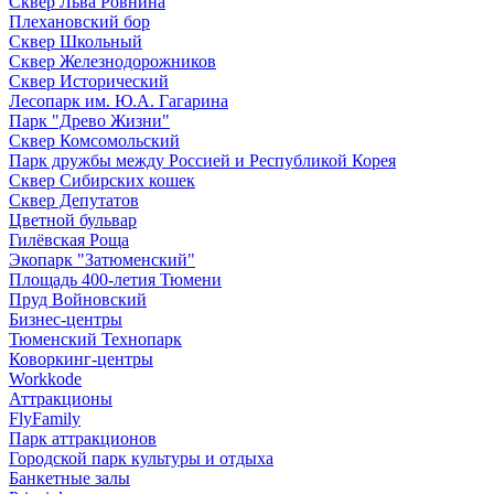
Сквер Льва Ровнина
Плехановский бор
Сквер Школьный
Сквер Железнодорожников
Сквер Исторический
Лесопарк им. Ю.А. Гагарина
Парк "Древо Жизни"
Сквер Комсомольский
Парк дружбы между Россией и Республикой Корея
Сквер Сибирских кошек
Сквер Депутатов
Цветной бульвар
Гилёвская Роща
Экопарк "Затюменский"
Площадь 400-летия Тюмени
Пруд Войновский
Бизнес-центры
Тюменский Технопарк
Коворкинг-центры
Workkode
Аттракционы
FlyFamily
Парк аттракционов
Городской парк культуры и отдыха
Банкетные залы