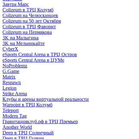
Завтра Марс
Colizeum в ТРЦ Колумб
Colizeum на Челюскинцев
Colizeum на 50 лет Октября
Colizeum в ТРЦ Фаворит
Colizeum на Пермякова
3K на Малыгина
3K на Мельникайте
CyberX
eSports Central Arena в ТРЦ Остров
eSports Central Arena в ЦУМе
NoProblemz
G.Game
Matrix
Respawn
Legion
Strike Arena
Клубы и арены виртуальной реальности
Warpoint в ТРЦ Колумб
Teleport
Modern Tag
Гравитацияклуб.рф в ТРЦ Премьер
Another World
Deep в ТРЦ Солнечный
Deep в ТРЦ Гудвин