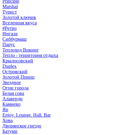
Principle
Marshal
Турист
Золотой ключик
Вселенная вкуса
#Ретро
Ингала
Сиббурмаш
Парус
Теплоход Викинг
Тепло - территория отдыха
Крылосовский
Duplex
Островский
Золотой Принц
Звездное
Огни города
Белая сова
Алаверди
Камнево
Яр
Enjoy. Lounge. Hall. Bar
Хова
Дворянское гнездо
Батуми