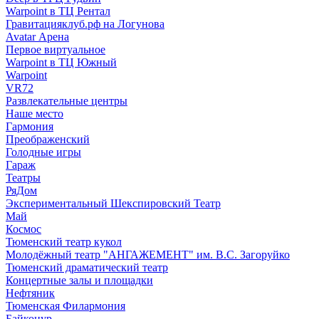
Warpoint в ТЦ Рентал
Гравитацияклуб.рф на Логунова
Avatar Арена
Первое виртуальное
Warpoint в ТЦ Южный
Warpoint
VR72
Развлекательные центры
Наше место
Гармония
Преображенский
Голодные игры
Гараж
Театры
РяДом
Экспериментальный Шекспировский Театр
Май
Космос
Тюменский театр кукол
Молодёжный театр "АНГАЖЕМЕНТ" им. В.С. Загоруйко
Тюменский драматический театр
Концертные залы и площадки
Нефтяник
Тюменская Филармония
Байконур