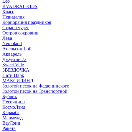
Leo
KVADRAT KIDS
Класс
Невидалия
Корпорация праздников
Страна чудес
Остров сокровищ
Лёва
Nemoland
Апельсин Loft
Акварель
Джунгли 72
Sweet Ville
ЗВЁЗДОЧКА
Пати Парк
МАКСИЛЭНД
Золотой песок на Федюнинского
Золотой песок на Транспортной
Бублик
Песочница
КосмоЛэнд
Карамба
Мармелад
ВауЛэнд
Ракета