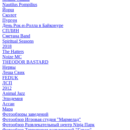
Nautilus Pompilius
Йорш
Сколот
Пурген
День Рок-н-Ролла в Байконуре
СПЛИН
Сметана Band
Spiritual Seasons
2018
The Hatters
Noize MC
THEODOR BASTARD
Нервы
Леша Свик
FEDUK
ЛСП
2012
Animal Jazz
Эпидемия
Ассаи
Мара
Фотообзоры заведений
Фотообзор Игровая студия "Мармелад"
Фотообзор Развлекательный центр Ninja Парк
Фотообзор Территория развлечений "Гараж"