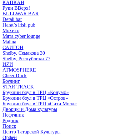
КАПКАН
Руки ВВерх!
BULLWAR BAR
Detali.bar
Harat`s irish pub
Мохито
Мята cyber lounge
Malina
САЙГОН
Shelby, Семакова 30
Shelby, Республики 77
ИZИ
ATMOSPHERE
Cheer Duck
Боулинг
STAR TRACK
Бруклин боул в ТРЦ «Колумб»
Бруклин боул в ТРЦ «Остров»
Бруклин боул в ТРЦ «Сити Молл»
Дворцы и Дома культуры
Нефтяник
Родник
Поиск
Центр Татарской Культуры
Орфей