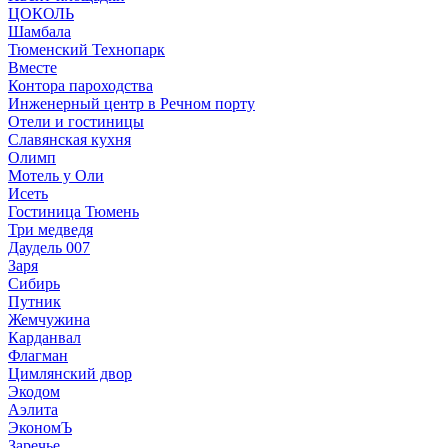
ЦОКОЛЬ
Шамбала
Тюменский Технопарк
Вместе
Контора пароходства
Инженерный центр в Речном порту
Отели и гостиницы
Славянская кухня
Олимп
Мотель у Оли
Исеть
Гостиница Тюмень
Три медведя
Даудель 007
Заря
Сибирь
Путник
Жемчужина
Карданвал
Флагман
Цимлянский двор
Экодом
Аэлита
ЭкономЪ
Заречье