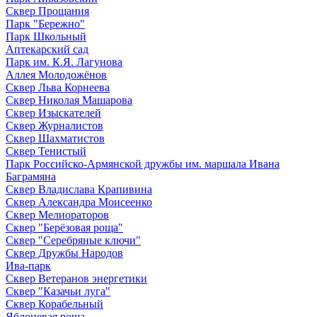
Сквер Прощания
Парк "Бережно"
Парк Школьный
Аптекарский сад
Парк им. К.Я. Лагунова
Аллея Молодожёнов
Сквер Льва Корнеева
Сквер Николая Машарова
Сквер Изыскателей
Сквер Журналистов
Сквер Шахматистов
Сквер Тенистый
Парк Российско-Армянской дружбы им. маршала Ивана
Баграмяна
Сквер Владислава Крапивина
Сквер Александра Моисеенко
Сквер Мелиораторов
Сквер "Берёзовая роща"
Сквер "Серебряные ключи"
Сквер Дружбы Народов
Ива-парк
Сквер Ветеранов энергетики
Сквер "Казачьи луга"
Сквер Корабельный
Яблоневая роща