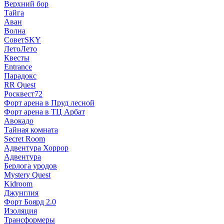
Верхний бор
Тайга
Аван
Волна
СоветSKY
ЛетоЛето
Квесты
Entrance
Парадокс
RR Quest
Росквест72
Форт арена в Пруд лесной
Форт арена в ТЦ Арбат
Авокадо
Тайная комната
Secret Room
Адвентура Хоррор
Адвентура
Берлога уродов
Mystery Quest
Kidroom
Джунглия
Форт Боярд 2.0
Изоляция
Трансформеры