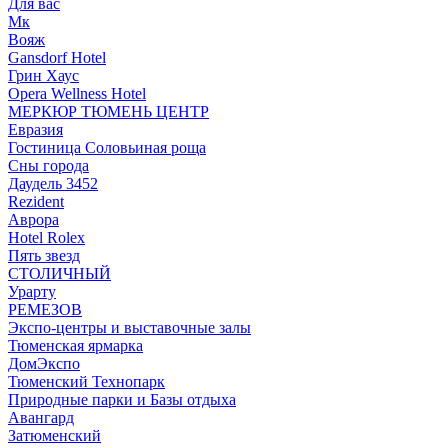
Для вас
Мк
Вояж
Gansdorf Hotel
Грин Хаус
Opera Wellness Hotel
МЕРКЮР ТЮМЕНЬ ЦЕНТР
Евразия
Гостиница Соловьиная роща
Сны города
Даудель 3452
Rezident
Аврора
Hotel Rolex
Пять звезд
СТОЛИЧНЫЙ
Урарту
РЕМЕЗОВ
Экспо-центры и выставочные залы
Тюменская ярмарка
ДомЭкспо
Тюменский Технопарк
Природные парки и Базы отдыха
Авангард
Затюменский