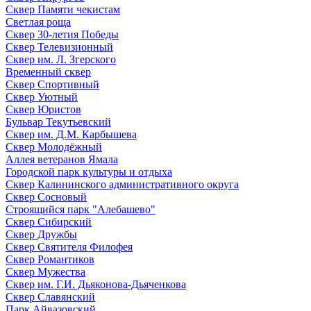
Сквер Памяти чекистам
Светлая роща
Сквер 30-летия Победы
Сквер Телевизионный
Сквер им. Л. Згерского
Временный сквер
Сквер Спортивный
Сквер Уютный
Сквер Юристов
Бульвар Текутьевский
Сквер им. Д.М. Карбышева
Сквер Молодёжный
Аллея ветеранов Ямала
Городской парк культуры и отдыха
Сквер Калининского административного округа
Сквер Сосновый
Строящийся парк "Алебашево"
Сквер Сибирский
Сквер Дружбы
Сквер Святителя Филофея
Сквер Романтиков
Сквер Мужества
Сквер им. Г.И. Дьяконова-Дьяченкова
Сквер Славянский
Парк Айвазовский