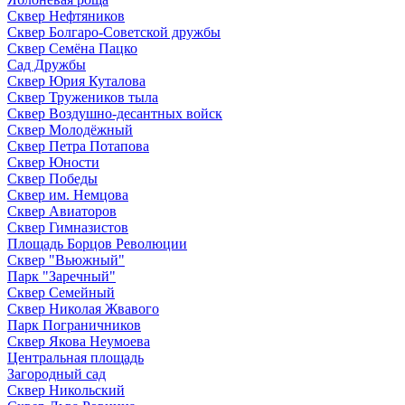
Сквер Нефтяников
Сквер Болгаро-Советской дружбы
Сквер Семёна Пацко
Сад Дружбы
Сквер Юрия Куталова
Сквер Тружеников тыла
Сквер Воздушно-десантных войск
Сквер Молодёжный
Сквер Петра Потапова
Сквер Юности
Сквер Победы
Сквер им. Немцова
Сквер Авиаторов
Сквер Гимназистов
Площадь Борцов Революции
Сквер "Вьюжный"
Парк "Заречный"
Сквер Семейный
Сквер Николая Жвавого
Парк Пограничников
Сквер Якова Неумоева
Центральная площадь
Загородный сад
Сквер Никольский