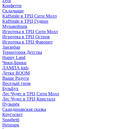
Zefir
Конфетти
Складыши
KidSmile в ТРЦ Сити Молл
KidSmile в ТРЦ Гудвин
Муравейник
Игротека в ТРЦ Сити Молл
Игротека в ТРЦ Остров
Игротека в ТРЦ Фаворит
Занзибар
Территория Детства
Happy Land
Чики-Брики
ЛАМПА kids
Детки BOOM
Выше Радуги
Веселый гном
БульБух
Лес Чудес в ТРЦ Сити Молл
Лес Чудес в ТРЦ Кристалл
Пузырëк
Скандинавская сказка
Кругосвет
Spaghetti
Неопарк