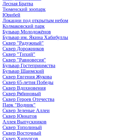
Лесная Братва
Тюменский зоопарк
Юрибей
Локации под открытым небом
Колмаковский парк
Бульвар Молодожёнов
Бульвар им. Якина Хабибуллы
Сквер "Радужный"
Сквер Дорожников
Сквер "Тихий"
Cквер "Равновесия"
Бульвар Гостеприимства
Бульвар Шаимский
Сквер Евгения Жукова
Сквер 65-летия Победы
Сквер Вдохновения
Сквер Рябиновый
Сквер Героев Отечества
Парк "Водник"
Сквер Зеленые Аллеи
Сквер Юннатов
Аллея Выпускников
Сквер Тополиный
Сквер Восточный
Сквер Хирургов