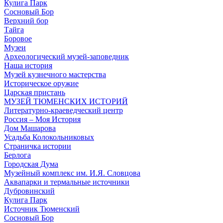
Кулига Парк
Сосновый Бор
Верхний бор
Тайга
Боровое
Музеи
Археологический музей-заповедник
Наша история
Музей кузнечного мастерства
Историческое оружие
Царская пристань
МУЗЕЙ ТЮМЕНСКИХ ИСТОРИЙ
Литературно-краеведческий центр
Россия – Моя История
Дом Машарова
Усадьба Колокольниковых
Страничка истории
Берлога
Городская Дума
Музейный комплекс им. И.Я. Словцова
Аквапарки и термальные источники
Дубровинский
Кулига Парк
Источник Тюменский
Сосновый Бор