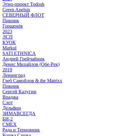
Этно-проект Todosh
Green Apelsin
СЕВЕРНЫЙ ФЛОТ
Пикник
Горшенёв
2023
ЛСП
КУОК
Markul
SATI ETHNICA
Андрей Грейчайник
Денис Михайлов (Обе-Рек)
2019
Ленинград
Глеб Самойлов & the Matrixx
Пикник
Сергей Калугин
Враджа
Слот
Дельфин
ЗИМАВСЕГДА
БИ-2
СМЕХ
Рада и Терновник
Кошка Сашка