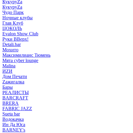
КукуруZа
КукуруZа
Чудо Парк
Ночные клубы
Глав Клуб
ЦОКОЛЬ
Evalon Show Club
Руки ВВерх!
Detali.bar
Мохито
Максимилианс Тюмень
Мята cyber lounge
Malina
ИZИ
Дом Печати
Zажигалка
Бары
РЕАЛИСТЫ
BARCRAFT
BRERA
FABRIC JAZZ
Sueta bar
Водокачка
Ин Да Юса
BARNEY's