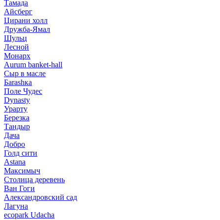
Тамада
Айсберг
Цирани холл
Дружба-Ямал
Шульц
Лесной
Монарх
Aurum banket-hall
Сыр в масле
Баrаshка
Поле Чудес
Dynasty
Урарту
Березка
Тандыр
Дача
Добро
Голд сити
Astana
Максимыч
Столица деревень
Ван Гоги
Александровский сад
Лагуна
ecopark Udacha