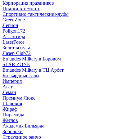
Корпорация праздников
Прятки в темноте
Спортивно-тактические клубы
GreenZone
Легион
Poligon172
Атлантида
LaserForce
Золотая пуля
Лазер-Club72
Ernandes Military в Боровом
STAR ZONE
Ernandes Military в ТЦ Арбат
Бильярдные залы
Империя
Агат
Леман
Премиум Люкс
Шаровня
Жираф
Пирамида
Жеглов
Академия Бильярда
Зоопарки
Страусиное ранчо