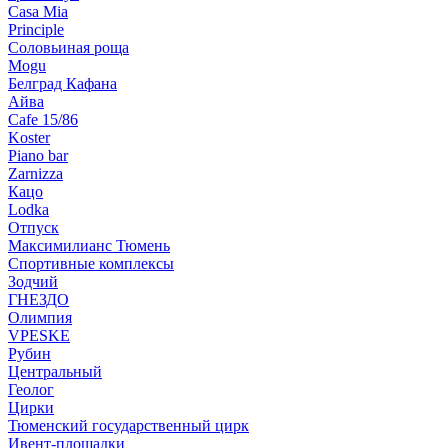
Casa Mia
Principle
Соловьиная роща
Mogu
Белград Кафана
Айва
Cafe 15/86
Koster
Piano bar
Zarnizza
Кацо
Lodka
Отпуск
Максимилианс Тюмень
Спортивные комплексы
Зодчий
ГНЕЗДО
Олимпия
VPESKE
Рубин
Центральный
Геолог
Цирки
Тюменский государственный цирк
Ивент-площадки