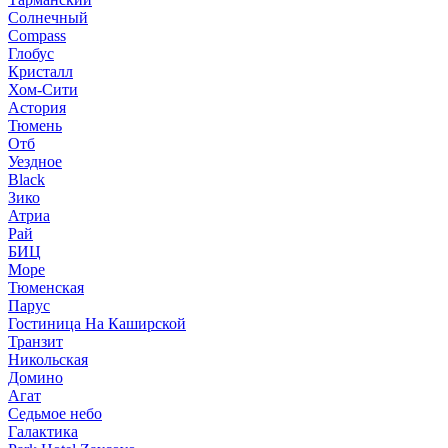
Солнечный
Compass
Глобус
Кристалл
Хом-Сити
Астория
Тюмень
Отб
Уездное
Black
Зико
Атриа
Рай
БИЦ
Море
Тюменская
Парус
Гостиница На Каширской
Транзит
Никольская
Домино
Агат
Седьмое небо
Галактика