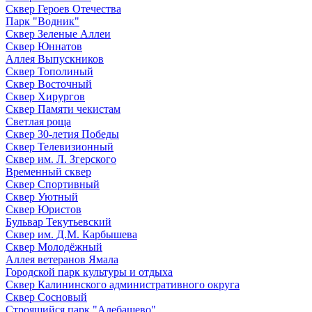
Сквер Героев Отечества
Парк "Водник"
Сквер Зеленые Аллеи
Сквер Юннатов
Аллея Выпускников
Сквер Тополиный
Сквер Восточный
Сквер Хирургов
Сквер Памяти чекистам
Светлая роща
Сквер 30-летия Победы
Сквер Телевизионный
Сквер им. Л. Згерского
Временный сквер
Сквер Спортивный
Сквер Уютный
Сквер Юристов
Бульвар Текутьевский
Сквер им. Д.М. Карбышева
Сквер Молодёжный
Аллея ветеранов Ямала
Городской парк культуры и отдыха
Сквер Калининского административного округа
Сквер Сосновый
Строящийся парк "Алебашево"