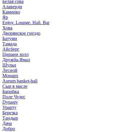
Белая сова
Алаверди
Камнево
Яр
Enjoy. Lounge. Hall. Bar
Хова
Дворянское гнездо
Батуми
Тамада
Айсберг
Цирани холл
Дружба-Ямал
Шульц
Лесной
Монарх
Aurum banket-hall
Сыр в масле
Баrаshка
Поле Чудес
Dynasty
Урарту
Березка
Тандыр
Дача
Добро