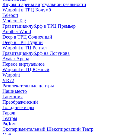
Клубы и арены виртуальной реальности
Warpoint в ТРЦ Колумб
Teleport
Modern Tag
Гравитацияклуб.рф в ТРЦ Премьер
Another World
Deep в ТРЦ Солнечный
Deep в ТРЦ Гудвин
Warpoint в ТЦ Рентал
Гравитацияклуб.рф на Логунова
Avatar Арена
Первое виртуальное
Warpoint в ТЦ Южный
Warpoint
VR72
Развлекательные центры
Наше место
Гармония
Преображенский
Голодные игры
Гараж
Театры
РяДом
Экспериментальный Шекспировский Театр
Май