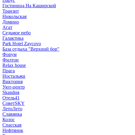
Парус
Гостиница На Каширской
Транзит
Никольская
Домино
Агат
Седьмое небо
Галактика
Park Hotel Zaycovo
База отдыха "Верхний бор"
Форум
Филтон
Relax house
Прага
Ностальжи
Виктория
Уют-центр
Skandия
Отель41
СоветSKY
ЛетоЛето
Славянка
Колос
Спасская
Нефтяник