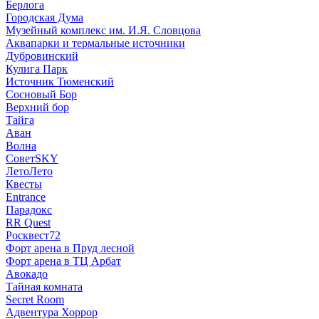
Берлога
Городская Дума
Музейный комплекс им. И.Я. Словцова
Аквапарки и термальные источники
Дубровинский
Кулига Парк
Источник Тюменский
Сосновый Бор
Верхний бор
Тайга
Аван
Волна
СоветSKY
ЛетоЛето
Квесты
Entrance
Парадокс
RR Quest
Росквест72
Форт арена в Пруд лесной
Форт арена в ТЦ Арбат
Авокадо
Тайная комната
Secret Room
Адвентура Хоррор