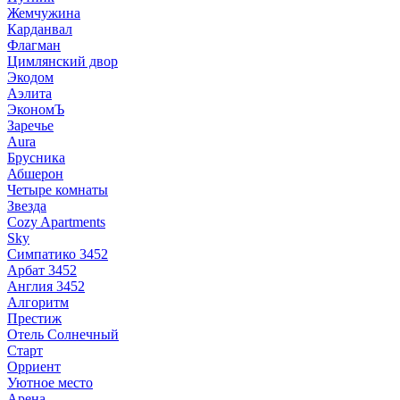
Жемчужина
Карданвал
Флагман
Цимлянский двор
Экодом
Аэлита
ЭкономЪ
Заречье
Aura
Брусника
Абшерон
Четыре комнаты
Звезда
Cozy Apartments
Sky
Симпатико 3452
Арбат 3452
Англия 3452
Алгоритм
Престиж
Отель Солнечный
Старт
Орриент
Уютное место
Арена