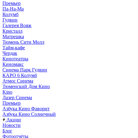
Премьер
Па-На-Ма
Колумб
Гудвин
Галерея Вояж
Кристалл
Матрешка
Тюмень Сити Молл
Тайм-кафе
Чердак
Кинотеатры
Киномакс
Синема Парк Гудвин
КАРО 6 Колумб
Атмос Синема
Тюменский Дом Кино
Kino
Лазер Синема
Премьер
Азбука Кино Фаворит
Азбука Кино Солнечный
Акции
Новости
Блог
Фотоотчёты