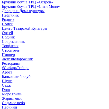
Бруклин боул в ТРЦ «Остров»
Бруклин боул в ТРЦ «Сити Молл»
Дворцы и Дома культуры
Нефтяник
Родник
Поиск
Центр Татарской Культуры
Орфей
Водник
Современник
Торфяник
Строитель
Пионер
Железнодорожник
Рестораны
#СибирьСибирь
Арбат
Банковский клуб
Шуша
Садж
Dom
Море гриль
Жарим мясо
Седьмое небо
Перчини