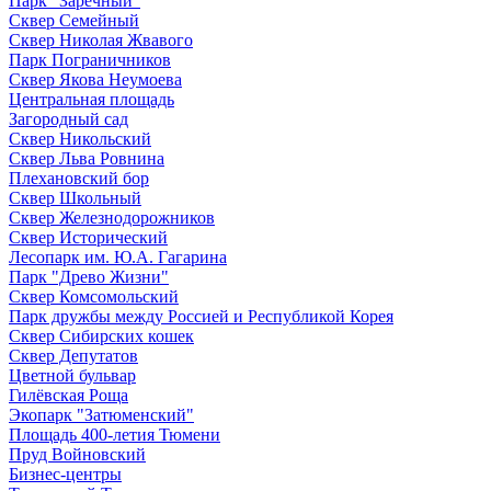
Парк "Заречный"
Сквер Семейный
Сквер Николая Жвавого
Парк Пограничников
Сквер Якова Неумоева
Центральная площадь
Загородный сад
Сквер Никольский
Сквер Льва Ровнина
Плехановский бор
Сквер Школьный
Сквер Железнодорожников
Сквер Исторический
Лесопарк им. Ю.А. Гагарина
Парк "Древо Жизни"
Сквер Комсомольский
Парк дружбы между Россией и Республикой Корея
Сквер Сибирских кошек
Сквер Депутатов
Цветной бульвар
Гилёвская Роща
Экопарк "Затюменский"
Площадь 400-летия Тюмени
Пруд Войновский
Бизнес-центры