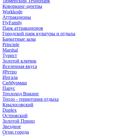
Тюменский Технопарк
Коворкинг-центры
Workkode
Аттракционы
FlyFamily
Парк аттракционов
Городской парк культуры и отдыха
Банкетные залы
Principle
Marshal
Турист
Золотой ключик
Вселенная вкуса
#Ретро
Ингала
Сиббурмаш
Парус
Теплоход Викинг
Тепло - территория отдыха
Крылосовский
Duplex
Островский
Золотой Принц
Звездное
Огни города