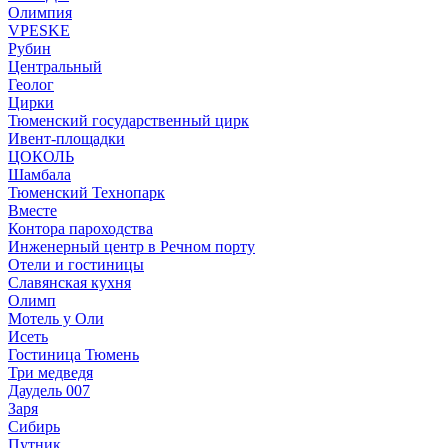
Олимпия
VPESKE
Рубин
Центральный
Геолог
Цирки
Тюменский государственный цирк
Ивент-площадки
ЦОКОЛЬ
Шамбала
Тюменский Технопарк
Вместе
Контора пароходства
Инженерный центр в Речном порту
Отели и гостиницы
Славянская кухня
Олимп
Мотель у Оли
Исеть
Гостиница Тюмень
Три медведя
Даудель 007
Заря
Сибирь
Путник