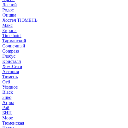
Лесной
Родос
Фишка
Хостел ТЮМЕНЬ
Макс
Европа
Time hotel
Тарманский
Солнечный
Compass
Глобус
Кристалл
Хом-Сити
Астория
Тюмень
Отб
Уездное
Black
Зико
Атриа
Рай
БИЦ
Море
Тюменская