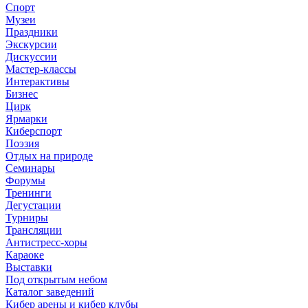
Спорт
Музеи
Праздники
Экскурсии
Дискуссии
Мастер-классы
Интерактивы
Бизнес
Цирк
Ярмарки
Киберспорт
Поэзия
Отдых на природе
Семинары
Форумы
Тренинги
Дегустации
Турниры
Трансляции
Антистресс-хоры
Караоке
Выставки
Под открытым небом
Каталог заведений
Кибер арены и кибер клубы