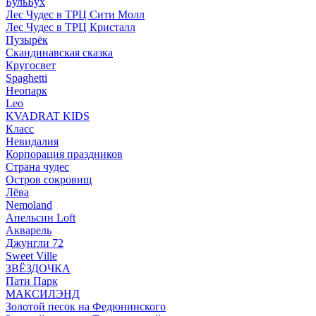
БульБух
Лес Чудес в ТРЦ Сити Молл
Лес Чудес в ТРЦ Кристалл
Пузырëк
Скандинавская сказка
Кругосвет
Spaghetti
Неопарк
Leo
KVADRAT KIDS
Класс
Невидалия
Корпорация праздников
Страна чудес
Остров сокровищ
Лёва
Nemoland
Апельсин Loft
Акварель
Джунгли 72
Sweet Ville
ЗВЁЗДОЧКА
Пати Парк
МАКСИЛЭНД
Золотой песок на Федюнинского