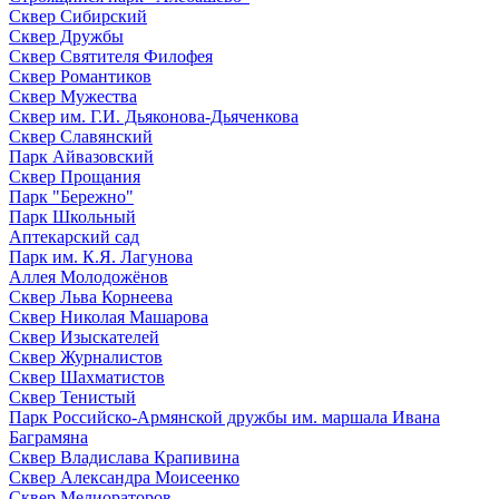
Сквер Сибирский
Сквер Дружбы
Сквер Святителя Филофея
Сквер Романтиков
Сквер Мужества
Сквер им. Г.И. Дьяконова-Дьяченкова
Сквер Славянский
Парк Айвазовский
Сквер Прощания
Парк "Бережно"
Парк Школьный
Аптекарский сад
Парк им. К.Я. Лагунова
Аллея Молодожёнов
Сквер Льва Корнеева
Сквер Николая Машарова
Сквер Изыскателей
Сквер Журналистов
Сквер Шахматистов
Сквер Тенистый
Парк Российско-Армянской дружбы им. маршала Ивана
Баграмяна
Сквер Владислава Крапивина
Сквер Александра Моисеенко
Сквер Мелиораторов