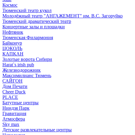
Космос
Тюменский театр кукол
Молодёжный театр "АНГАЖЕМЕНТ" им. В.С. Загоруйко
Тюменский драматический театр
Концертные залы и площадки
Нефтяник
Тюменская Филармония
Байконур
ЦОКОЛЬ
КАПКАН
Золотые ворота Сибири
Harat`s irish pub
Железнодорожник
Максимилианс Тюмень
САЙГОН
Дом Печати
Cheer Duck
PLACE
Батутные центры
Ниндзя Парк
Гравитация
Атмосфера
Sky max
Детские развлекательные центры