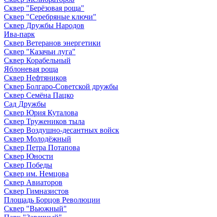
Сквер "Берёзовая роща"
Сквер "Серебряные ключи"
Сквер Дружбы Народов
Ива-парк
Сквер Ветеранов энергетики
Сквер "Казачьи луга"
Сквер Корабельный
Яблоневая роща
Сквер Нефтяников
Сквер Болгаро-Советской дружбы
Сквер Семёна Пацко
Сад Дружбы
Сквер Юрия Куталова
Сквер Тружеников тыла
Сквер Воздушно-десантных войск
Сквер Молодёжный
Сквер Петра Потапова
Сквер Юности
Сквер Победы
Сквер им. Немцова
Сквер Авиаторов
Сквер Гимназистов
Площадь Борцов Революции
Сквер "Вьюжный"