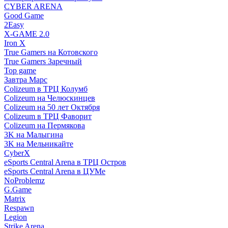
CYBER ARENA
Good Game
2Easy
X-GAME 2.0
Iron X
True Gamers на Котовского
True Gamers Заречный
Top game
Завтра Марс
Colizeum в ТРЦ Колумб
Colizeum на Челюскинцев
Colizeum на 50 лет Октября
Colizeum в ТРЦ Фаворит
Colizeum на Пермякова
3K на Малыгина
3K на Мельникайте
CyberX
eSports Central Arena в ТРЦ Остров
eSports Central Arena в ЦУМе
NoProblemz
G.Game
Matrix
Respawn
Legion
Strike Arena