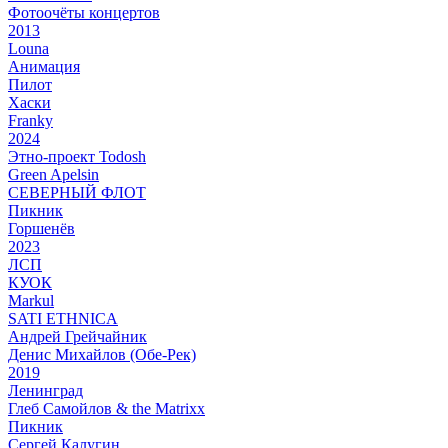
Фотоочёты концертов
2013
Louna
Анимация
Пилот
Хаски
Franky
2024
Этно-проект Todosh
Green Apelsin
СЕВЕРНЫЙ ФЛОТ
Пикник
Горшенёв
2023
ЛСП
КУОК
Markul
SATI ETHNICA
Андрей Грейчайник
Денис Михайлов (Обе-Рек)
2019
Ленинград
Глеб Самойлов & the Matrixx
Пикник
Сергей Калугин