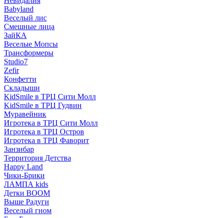
Невидалия
Babyland
Веселый лис
Смешные лица
ЗайКА
Веселые Мопсы
Трансформеры
Studio7
Zefir
Конфетти
Складыши
KidSmile в ТРЦ Сити Молл
KidSmile в ТРЦ Гудвин
Муравейник
Игротека в ТРЦ Сити Молл
Игротека в ТРЦ Остров
Игротека в ТРЦ Фаворит
Занзибар
Территория Детства
Happy Land
Чики-Брики
ЛАМПА kids
Детки BOOM
Выше Радуги
Веселый гном