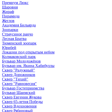
Премиум Люкс
Шаровня
Жираф
Пирамида
Жеглов
Академия Бильярда
Зоопарки
Страусиное ранчо
Лесная Братва
Тюменский зоопарк
Юрибей
Локации под открытым небом
Колмаковский парк
Бульвар Молодожёнов
Бульвар им. Якина Хабибуллы
Сквер "Радужный"
Сквер Дорожников
Сквер "Тихий"
Cквер "Равновесия"
Бульвар Гостеприимства
Бульвар Шаимский
Сквер Евгения Жукова
Сквер 65-летия Победы
Сквер Вдохновения
Сквер Рябиновый