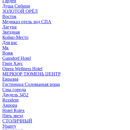
Гарден
Душа Сибири
ЗОЛОТОЙ ОРЁЛ
Восток
Медикал отель энд СПА
Лагуна
Звёздная
Койко-Место
Для вас
Мк
Вояж
Gansdorf Hotel
Грин Хаус
Opera Wellness Hotel
МЕРКЮР ТЮМЕНЬ ЦЕНТР
Евразия
Гостиница Соловьиная роща
Сны города
Даудель 3452
Rezident
Аврора
Hotel Rolex
Пять звезд
СТОЛИЧНЫЙ
Урарту