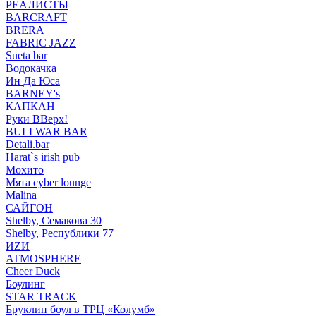
РЕАЛИСТЫ
BARCRAFT
BRERA
FABRIC JAZZ
Sueta bar
Водокачка
Ин Да Юса
BARNEY's
КАПКАН
Руки ВВерх!
BULLWAR BAR
Detali.bar
Harat`s irish pub
Мохито
Мята cyber lounge
Malina
САЙГОН
Shelby, Семакова 30
Shelby, Республики 77
ИZИ
ATMOSPHERE
Cheer Duck
Боулинг
STAR TRACK
Бруклин боул в ТРЦ «Колумб»