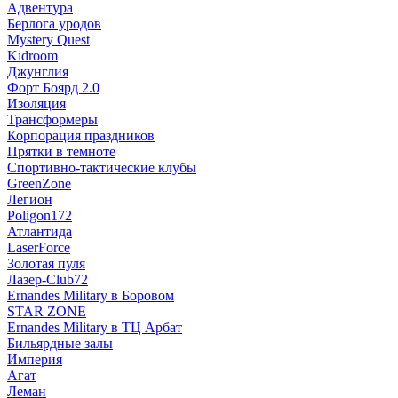
Адвентура
Берлога уродов
Mystery Quest
Kidroom
Джунглия
Форт Боярд 2.0
Изоляция
Трансформеры
Корпорация праздников
Прятки в темноте
Спортивно-тактические клубы
GreenZone
Легион
Poligon172
Атлантида
LaserForce
Золотая пуля
Лазер-Club72
Ernandes Military в Боровом
STAR ZONE
Ernandes Military в ТЦ Арбат
Бильярдные залы
Империя
Агат
Леман