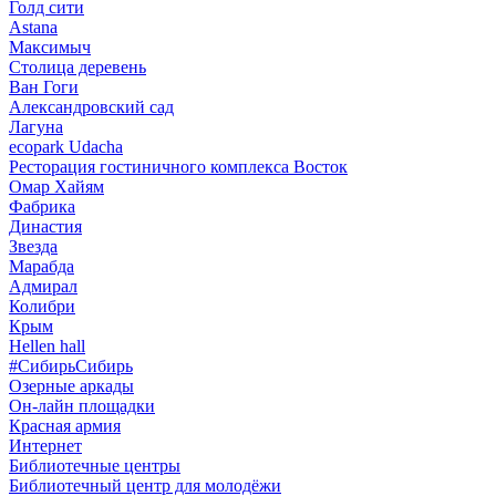
Голд сити
Astana
Максимыч
Столица деревень
Ван Гоги
Александровский сад
Лагуна
ecopark Udacha
Ресторация гостиничного комплекса Восток
Омар Хайям
Фабрика
Династия
Звезда
Марабда
Адмирал
Колибри
Крым
Hellen hall
#СибирьСибирь
Озерные аркады
Он-лайн площадки
Красная армия
Интернет
Библиотечные центры
Библиотечный центр для молодёжи