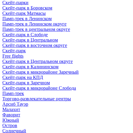
Скейт-парки
Скейт-парк в Боровском
Скейт-парк Матмасы
Памп-трек в Ленинском
Памп-трек в Ленинском округе
Памп-трек в центральном округе
Скейт-парк в Слободе
Скейт-парк в Центральном
Скейт-парк в восточном округе
Скейт-парк
Free flights
Скейт-парк в Центральном округе
Скейт-парк в Калининском
Скейт-парк в микрорайоне Заречный
Скейт-парк на КПД
Скейт-парк в Заречном
Скейт-парк в микрорайоне Слобода
Памп-трек
Торгово-развлекательные центры
Арсиб Тауэр
Малахит
Фаворит
Южный
Остров
Солнечный