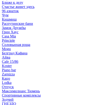
Ближе к делу
Счастье живет здесь
96 азиаток
Чум
Кишмиш
Распутинские бани
Замок Дружбы
Грин Хаус
Casa Mia
Principle
Соловьиная роща
Mogu
Белград Кафана
Айва
Cafe 15/86
Koster
Piano bar
Zarnizza
Кацо
Lodka
Отпуск
Максимилианс Тюмень
Спортивные комплексы
Зодчий
ГНЕЗДО