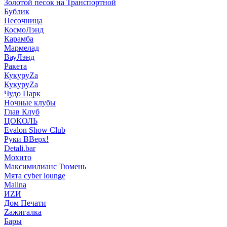
Золотой песок на Транспортной
Бублик
Песочница
КосмоЛэнд
Карамба
Мармелад
ВауЛэнд
Ракета
КукуруZа
КукуруZа
Чудо Парк
Ночные клубы
Глав Клуб
ЦОКОЛЬ
Evalon Show Club
Руки ВВерх!
Detali.bar
Мохито
Максимилианс Тюмень
Мята cyber lounge
Malina
ИZИ
Дом Печати
Zажигалка
Бары