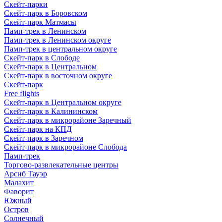
Скейт-парки
Скейт-парк в Боровском
Скейт-парк Матмасы
Памп-трек в Ленинском
Памп-трек в Ленинском округе
Памп-трек в центральном округе
Скейт-парк в Слободе
Скейт-парк в Центральном
Скейт-парк в восточном округе
Скейт-парк
Free flights
Скейт-парк в Центральном округе
Скейт-парк в Калининском
Скейт-парк в микрорайоне Заречный
Скейт-парк на КПД
Скейт-парк в Заречном
Скейт-парк в микрорайоне Слобода
Памп-трек
Торгово-развлекательные центры
Арсиб Тауэр
Малахит
Фаворит
Южный
Остров
Солнечный