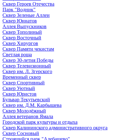
Сквер Героев Отечества
Парк "Водник"
Сквер Зеленые Аллеи
Сквер Юннатов
Аллея Выпускников
Сквер Тополиный
Сквер Восточный
Сквер Хирургов
Сквер Памяти чекистам
Светлая роща
Сквер 30-летия Победы
Сквер Телевизионный
Сквер им. Л. Згерского
Временный сквер
Сквер Спортивный
Сквер Уютный
Сквер Юристов
Бульвар Текутьевский
Сквер им. Д.М. Карбышева
Сквер Молодёжный
Аллея ветеранов Ямала
Городской парк культуры и отдыха
Сквер Калининского административного округа
Сквер Сосновый
Строящийся парк "Алебашево"