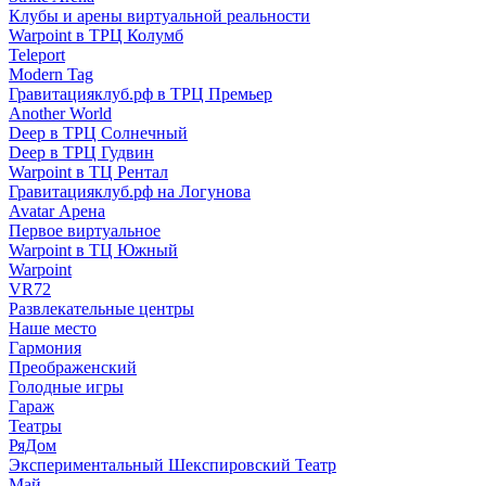
Клубы и арены виртуальной реальности
Warpoint в ТРЦ Колумб
Teleport
Modern Tag
Гравитацияклуб.рф в ТРЦ Премьер
Another World
Deep в ТРЦ Солнечный
Deep в ТРЦ Гудвин
Warpoint в ТЦ Рентал
Гравитацияклуб.рф на Логунова
Avatar Арена
Первое виртуальное
Warpoint в ТЦ Южный
Warpoint
VR72
Развлекательные центры
Наше место
Гармония
Преображенский
Голодные игры
Гараж
Театры
РяДом
Экспериментальный Шекспировский Театр
Май