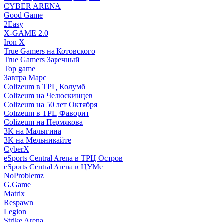
CYBER ARENA
Good Game
2Easy
X-GAME 2.0
Iron X
True Gamers на Котовского
True Gamers Заречный
Top game
Завтра Марс
Colizeum в ТРЦ Колумб
Colizeum на Челюскинцев
Colizeum на 50 лет Октября
Colizeum в ТРЦ Фаворит
Colizeum на Пермякова
3K на Малыгина
3K на Мельникайте
CyberX
eSports Central Arena в ТРЦ Остров
eSports Central Arena в ЦУМе
NoProblemz
G.Game
Matrix
Respawn
Legion
Strike Arena