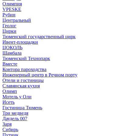
Олимпия
VPESKE
Рубин
Центральный
Геолог
Цирки
Тюменский государственный цирк
Ивент-площадки
ЦОКОЛЬ
Шамбала
Тюменский Технопарк
Вместе
Контора пароходства
Инженерный центр в Речном порту
Отели и гостиницы
Славянская кухня
Олимп
Мотель у Оли
Исеть
Гостиница Тюмень
Три медведя
Даудель 007
Заря
Сибирь
Путник