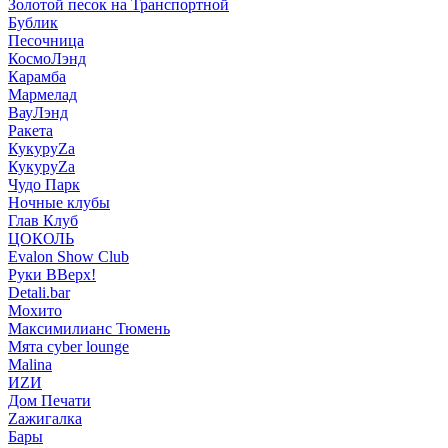
Золотой песок на Транспортной
Бублик
Песочница
КосмоЛэнд
Карамба
Мармелад
ВауЛэнд
Ракета
КукуруZа
КукуруZа
Чудо Парк
Ночные клубы
Глав Клуб
ЦОКОЛЬ
Evalon Show Club
Руки ВВерх!
Detali.bar
Мохито
Максимилианс Тюмень
Мята cyber lounge
Malina
ИZИ
Дом Печати
Zажигалка
Бары