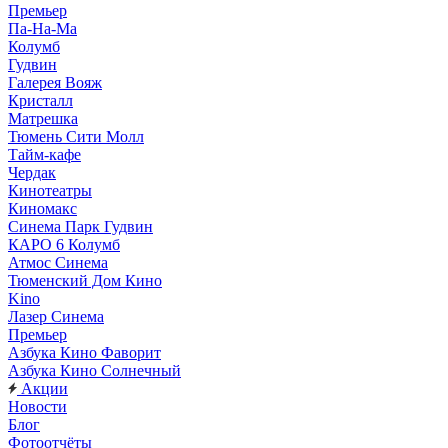
Премьер
Па-На-Ма
Колумб
Гудвин
Галерея Вояж
Кристалл
Матрешка
Тюмень Сити Молл
Тайм-кафе
Чердак
Кинотеатры
Киномакс
Синема Парк Гудвин
КАРО 6 Колумб
Атмос Синема
Тюменский Дом Кино
Kino
Лазер Синема
Премьер
Азбука Кино Фаворит
Азбука Кино Солнечный
Акции
Новости
Блог
Фотоотчёты