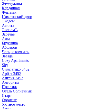
Жемчужина
Карданвал
Флагман
Цимлянский двор
Экодом
Аэлита
ЭкономЪ
Заречье
Aura
Брусника
Абшерон
Четыре комнаты
Звезда
Cozy Apartments
Sky
Симпатико 3452
Арбат 3452
Англия 3452
Алгоритм
Престиж
Отель Солнечный
Старт
Орриент
Уютное место
Арена