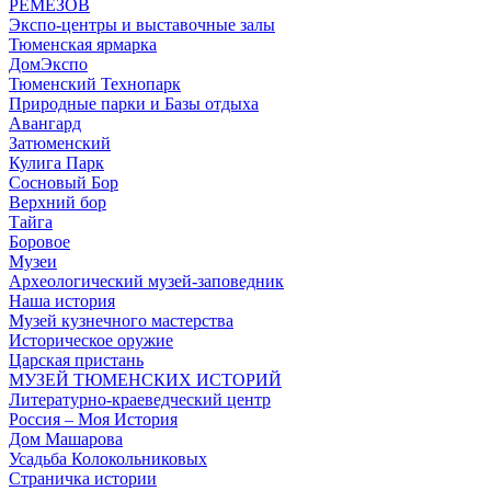
РЕМЕЗОВ
Экспо-центры и выставочные залы
Тюменская ярмарка
ДомЭкспо
Тюменский Технопарк
Природные парки и Базы отдыха
Авангард
Затюменский
Кулига Парк
Сосновый Бор
Верхний бор
Тайга
Боровое
Музеи
Археологический музей-заповедник
Наша история
Музей кузнечного мастерства
Историческое оружие
Царская пристань
МУЗЕЙ ТЮМЕНСКИХ ИСТОРИЙ
Литературно-краеведческий центр
Россия – Моя История
Дом Машарова
Усадьба Колокольниковых
Страничка истории