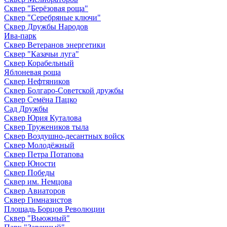
Сквер "Берёзовая роща"
Сквер "Серебряные ключи"
Сквер Дружбы Народов
Ива-парк
Сквер Ветеранов энергетики
Сквер "Казачьи луга"
Сквер Корабельный
Яблоневая роща
Сквер Нефтяников
Сквер Болгаро-Советской дружбы
Сквер Семёна Пацко
Сад Дружбы
Сквер Юрия Куталова
Сквер Тружеников тыла
Сквер Воздушно-десантных войск
Сквер Молодёжный
Сквер Петра Потапова
Сквер Юности
Сквер Победы
Сквер им. Немцова
Сквер Авиаторов
Сквер Гимназистов
Площадь Борцов Революции
Сквер "Вьюжный"