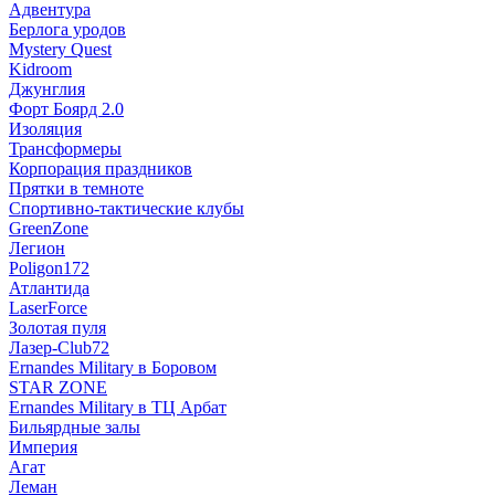
Адвентура
Берлога уродов
Mystery Quest
Kidroom
Джунглия
Форт Боярд 2.0
Изоляция
Трансформеры
Корпорация праздников
Прятки в темноте
Спортивно-тактические клубы
GreenZone
Легион
Poligon172
Атлантида
LaserForce
Золотая пуля
Лазер-Club72
Ernandes Military в Боровом
STAR ZONE
Ernandes Military в ТЦ Арбат
Бильярдные залы
Империя
Агат
Леман