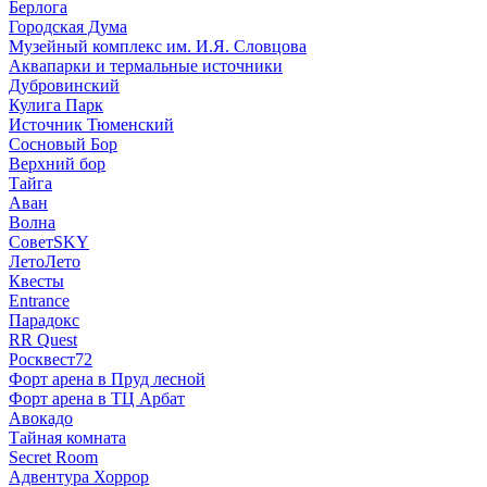
Берлога
Городская Дума
Музейный комплекс им. И.Я. Словцова
Аквапарки и термальные источники
Дубровинский
Кулига Парк
Источник Тюменский
Сосновый Бор
Верхний бор
Тайга
Аван
Волна
СоветSKY
ЛетоЛето
Квесты
Entrance
Парадокс
RR Quest
Росквест72
Форт арена в Пруд лесной
Форт арена в ТЦ Арбат
Авокадо
Тайная комната
Secret Room
Адвентура Хоррор