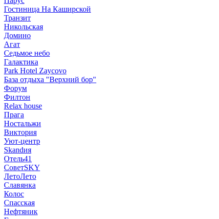
Парус
Гостиница На Каширской
Транзит
Никольская
Домино
Агат
Седьмое небо
Галактика
Park Hotel Zaycovo
База отдыха "Верхний бор"
Форум
Филтон
Relax house
Прага
Ностальжи
Виктория
Уют-центр
Skandия
Отель41
СоветSKY
ЛетоЛето
Славянка
Колос
Спасская
Нефтяник