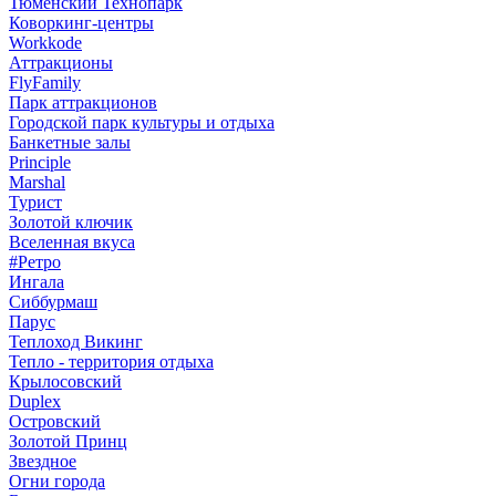
Тюменский Технопарк
Коворкинг-центры
Workkode
Аттракционы
FlyFamily
Парк аттракционов
Городской парк культуры и отдыха
Банкетные залы
Principle
Marshal
Турист
Золотой ключик
Вселенная вкуса
#Ретро
Ингала
Сиббурмаш
Парус
Теплоход Викинг
Тепло - территория отдыха
Крылосовский
Duplex
Островский
Золотой Принц
Звездное
Огни города