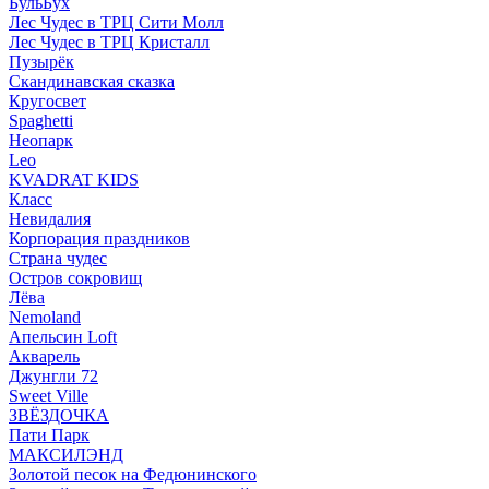
БульБух
Лес Чудес в ТРЦ Сити Молл
Лес Чудес в ТРЦ Кристалл
Пузырëк
Скандинавская сказка
Кругосвет
Spaghetti
Неопарк
Leo
KVADRAT KIDS
Класс
Невидалия
Корпорация праздников
Страна чудес
Остров сокровищ
Лёва
Nemoland
Апельсин Loft
Акварель
Джунгли 72
Sweet Ville
ЗВЁЗДОЧКА
Пати Парк
МАКСИЛЭНД
Золотой песок на Федюнинского