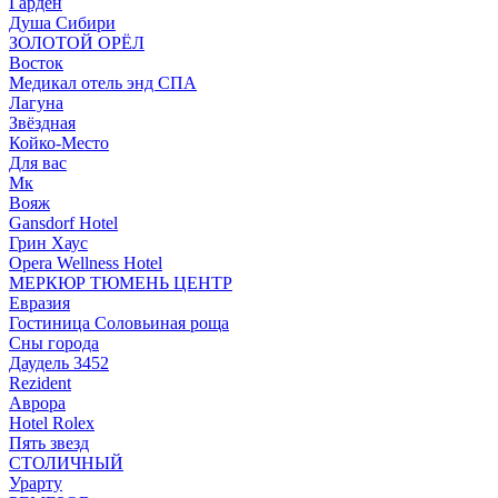
Гарден
Душа Сибири
ЗОЛОТОЙ ОРЁЛ
Восток
Медикал отель энд СПА
Лагуна
Звёздная
Койко-Место
Для вас
Мк
Вояж
Gansdorf Hotel
Грин Хаус
Opera Wellness Hotel
МЕРКЮР ТЮМЕНЬ ЦЕНТР
Евразия
Гостиница Соловьиная роща
Сны города
Даудель 3452
Rezident
Аврора
Hotel Rolex
Пять звезд
СТОЛИЧНЫЙ
Урарту