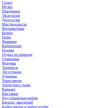
Спорт
Музеи
Праздники
Экскурсии
Дискуссии
Мастер-классы
Интерактивы
Бизнес
Цирк
Ярмарки
Киберспорт
Поэзия
Отдых на природе
Семинары
Форумы
Тренинги
Дегустации
Турниры
Трансляции
Антистресс-хоры
Караоке
Выставки
Под открытым небом
Каталог заведений
Кибер арены и кибер клубы