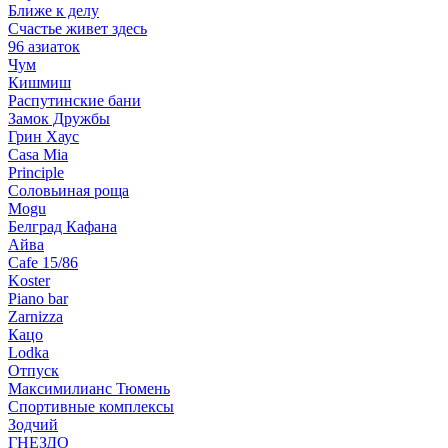
Ближе к делу
Счастье живет здесь
96 азиаток
Чум
Кишмиш
Распутинские бани
Замок Дружбы
Грин Хаус
Casa Mia
Principle
Соловьиная роща
Mogu
Белград Кафана
Айва
Cafe 15/86
Koster
Piano bar
Zarnizza
Кацо
Lodka
Отпуск
Максимилианс Тюмень
Спортивные комплексы
Зодчий
ГНЕЗДО