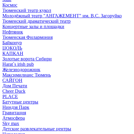
Космос
Тюменский театр кукол
Молодёжный театр "АНГАЖЕМЕНТ" им. В.С. Загоруйко
Тюменский драматический театр
Концертные залы и площадки
Нефтяник
Тюменская Филармония
Байконур
ЦОКОЛЬ
КАПКАН
Золотые ворота Сибири
Harat`s irish pub
Железнодорожник
Максимилианс Тюмень
САЙГОН
Дом Печати
Cheer Duck
PLACE
Батутные центры
Ниндзя Парк
Гравитация
Атмосфера
Sky max
Детские развлекательные центры