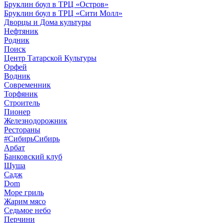
Бруклин боул в ТРЦ «Остров»
Бруклин боул в ТРЦ «Сити Молл»
Дворцы и Дома культуры
Нефтяник
Родник
Поиск
Центр Татарской Культуры
Орфей
Водник
Современник
Торфяник
Строитель
Пионер
Железнодорожник
Рестораны
#СибирьСибирь
Арбат
Банковский клуб
Шуша
Садж
Dom
Море гриль
Жарим мясо
Седьмое небо
Перчини