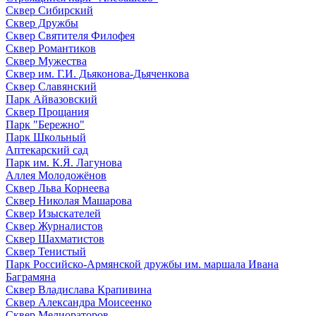
Сквер Сибирский
Сквер Дружбы
Сквер Святителя Филофея
Сквер Романтиков
Сквер Мужества
Сквер им. Г.И. Дьяконова-Дьяченкова
Сквер Славянский
Парк Айвазовский
Сквер Прощания
Парк "Бережно"
Парк Школьный
Аптекарский сад
Парк им. К.Я. Лагунова
Аллея Молодожёнов
Сквер Льва Корнеева
Сквер Николая Машарова
Сквер Изыскателей
Сквер Журналистов
Сквер Шахматистов
Сквер Тенистый
Парк Российско-Армянской дружбы им. маршала Ивана
Баграмяна
Сквер Владислава Крапивина
Сквер Александра Моисеенко
Сквер Мелиораторов