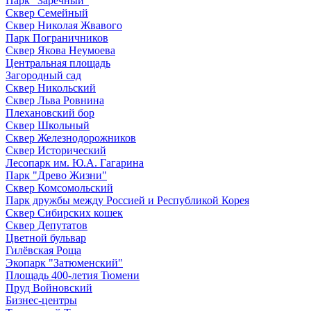
Парк "Заречный"
Сквер Семейный
Сквер Николая Жвавого
Парк Пограничников
Сквер Якова Неумоева
Центральная площадь
Загородный сад
Сквер Никольский
Сквер Льва Ровнина
Плехановский бор
Сквер Школьный
Сквер Железнодорожников
Сквер Исторический
Лесопарк им. Ю.А. Гагарина
Парк "Древо Жизни"
Сквер Комсомольский
Парк дружбы между Россией и Республикой Корея
Сквер Сибирских кошек
Сквер Депутатов
Цветной бульвар
Гилёвская Роща
Экопарк "Затюменский"
Площадь 400-летия Тюмени
Пруд Войновский
Бизнес-центры