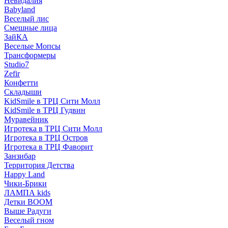
Невидалия
Babyland
Веселый лис
Смешные лица
ЗайКА
Веселые Мопсы
Трансформеры
Studio7
Zefir
Конфетти
Складыши
KidSmile в ТРЦ Сити Молл
KidSmile в ТРЦ Гудвин
Муравейник
Игротека в ТРЦ Сити Молл
Игротека в ТРЦ Остров
Игротека в ТРЦ Фаворит
Занзибар
Территория Детства
Happy Land
Чики-Брики
ЛАМПА kids
Детки BOOM
Выше Радуги
Веселый гном