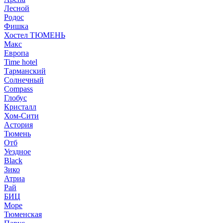
Лесной
Родос
Фишка
Хостел ТЮМЕНЬ
Макс
Европа
Time hotel
Тарманский
Солнечный
Compass
Глобус
Кристалл
Хом-Сити
Астория
Тюмень
Отб
Уездное
Black
Зико
Атриа
Рай
БИЦ
Море
Тюменская