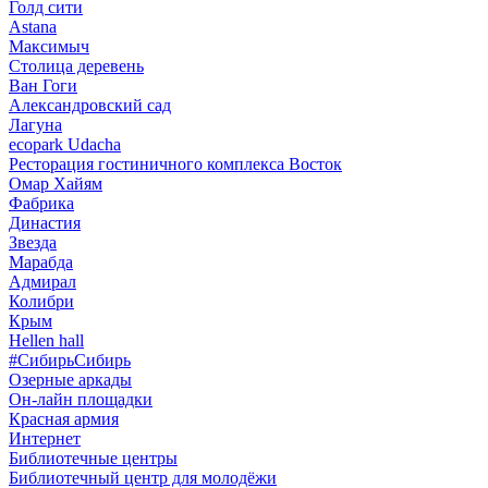
Голд сити
Astana
Максимыч
Столица деревень
Ван Гоги
Александровский сад
Лагуна
ecopark Udacha
Ресторация гостиничного комплекса Восток
Омар Хайям
Фабрика
Династия
Звезда
Марабда
Адмирал
Колибри
Крым
Hellen hall
#СибирьСибирь
Озерные аркады
Он-лайн площадки
Красная армия
Интернет
Библиотечные центры
Библиотечный центр для молодёжи