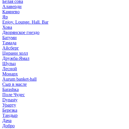
Белая сова
Алаверди
Камнево
Яр
Enjoy. Lounge. Hall. Bar
Хова
Дворянское гнездо
Батуми
Тамада
Айсберг
Цирани холл
Дружба-Ямал
Шульц
Лесной
Монарх
Aurum banket-hall
Сыр в масле
Баrаshка
Поле Чудес
Dynasty
Урарту
Березка
Тандыр
Дача
Добро