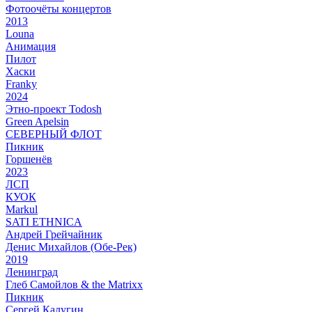
Фотоочёты концертов
2013
Louna
Анимация
Пилот
Хаски
Franky
2024
Этно-проект Todosh
Green Apelsin
СЕВЕРНЫЙ ФЛОТ
Пикник
Горшенёв
2023
ЛСП
КУОК
Markul
SATI ETHNICA
Андрей Грейчайник
Денис Михайлов (Обе-Рек)
2019
Ленинград
Глеб Самойлов & the Matrixx
Пикник
Сергей Калугин