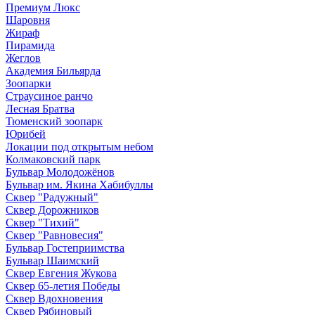
Премиум Люкс
Шаровня
Жираф
Пирамида
Жеглов
Академия Бильярда
Зоопарки
Страусиное ранчо
Лесная Братва
Тюменский зоопарк
Юрибей
Локации под открытым небом
Колмаковский парк
Бульвар Молодожёнов
Бульвар им. Якина Хабибуллы
Сквер "Радужный"
Сквер Дорожников
Сквер "Тихий"
Cквер "Равновесия"
Бульвар Гостеприимства
Бульвар Шаимский
Сквер Евгения Жукова
Сквер 65-летия Победы
Сквер Вдохновения
Сквер Рябиновый