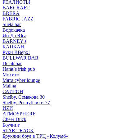
РЕАЛИСТЫ
BARCRAFT
BRERA
FABRIC JAZZ
Sueta bar
Водокачка
Ин Да Юса
BARNEY's
КАПКАН
Руки ВВерх!
BULLWAR BAR
Detali.bar
Harat`s irish pub
Мохито
Мята cyber lounge
Malina
САЙГОН
Shelby, Семакова 30
Shelby, Республики 77
ИZИ
ATMOSPHERE
Cheer Duck
Боулинг
STAR TRACK
Бруклин боул в ТРЦ «Колумб»