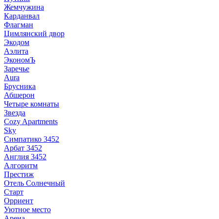
Жемчужина
Карданвал
Флагман
Цимлянский двор
Экодом
Аэлита
ЭкономЪ
Заречье
Aura
Брусника
Абшерон
Четыре комнаты
Звезда
Cozy Apartments
Sky
Симпатико 3452
Арбат 3452
Англия 3452
Алгоритм
Престиж
Отель Солнечный
Старт
Орриент
Уютное место
Арена