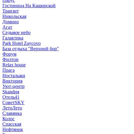
Парус
Гостиница На Каширской
Транзит
Никольская
Домино
Агат
Седьмое небо
Галактика
Park Hotel Zaycovo
База отдыха "Верхний бор"
Форум
Филтон
Relax house
Прага
Ностальжи
Виктория
Уют-центр
Skandия
Отель41
СоветSKY
ЛетоЛето
Славянка
Колос
Спасская
Нефтяник