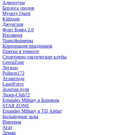
Адвентура
Берлога уродов
Mystery Quest
Kidroom
Джунглия
Форт Боярд 2.0
Изоляция
Трансформеры
Корпорация праздников
Прятки в темноте
Спортивно-тактические клубы
GreenZone
Легион
Poligon172
Атлантида
LaserForce
Золотая пуля
Лазер-Club72
Ernandes Military в Боровом
STAR ZONE
Ernandes Military в ТЦ Арбат
Бильярдные залы
Империя
Агат
Леман