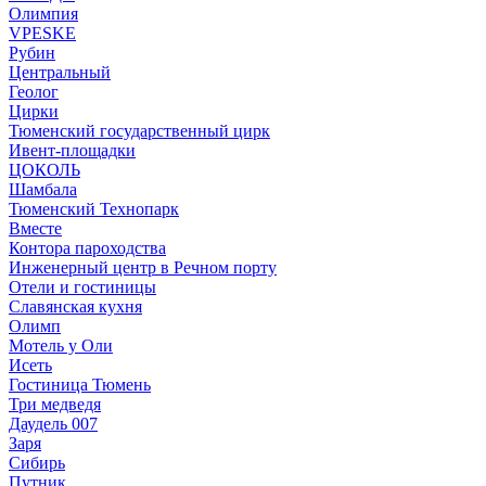
Олимпия
VPESKE
Рубин
Центральный
Геолог
Цирки
Тюменский государственный цирк
Ивент-площадки
ЦОКОЛЬ
Шамбала
Тюменский Технопарк
Вместе
Контора пароходства
Инженерный центр в Речном порту
Отели и гостиницы
Славянская кухня
Олимп
Мотель у Оли
Исеть
Гостиница Тюмень
Три медведя
Даудель 007
Заря
Сибирь
Путник