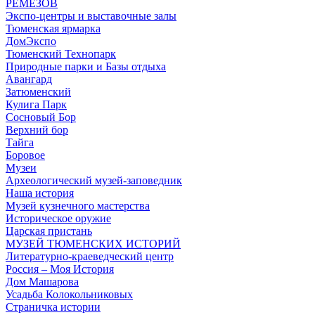
РЕМЕЗОВ
Экспо-центры и выставочные залы
Тюменская ярмарка
ДомЭкспо
Тюменский Технопарк
Природные парки и Базы отдыха
Авангард
Затюменский
Кулига Парк
Сосновый Бор
Верхний бор
Тайга
Боровое
Музеи
Археологический музей-заповедник
Наша история
Музей кузнечного мастерства
Историческое оружие
Царская пристань
МУЗЕЙ ТЮМЕНСКИХ ИСТОРИЙ
Литературно-краеведческий центр
Россия – Моя История
Дом Машарова
Усадьба Колокольниковых
Страничка истории