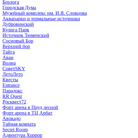
Берлога
Городская Дума
Музейный комплекс им. И.Я. Словцова
Аквапарки и термальные источники
Дубровинский
Кулига Парк
Источник Тюменский
Сосновый Бор
Верхний бор
Тайга
Аван
Волна
СоветSKY
ЛетоЛето
Квесты
Entrance
Парадокс
RR Quest
Росквест72
Форт арена в Пруд лесной
Форт арена в ТЦ Арбат
Авокадо
Тайная комната
Secret Room
Адвентура Хоррор