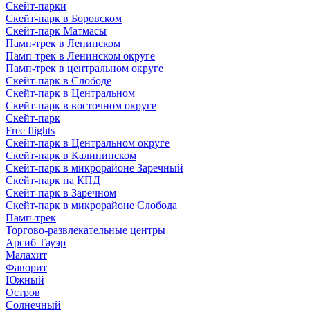
Скейт-парки
Скейт-парк в Боровском
Скейт-парк Матмасы
Памп-трек в Ленинском
Памп-трек в Ленинском округе
Памп-трек в центральном округе
Скейт-парк в Слободе
Скейт-парк в Центральном
Скейт-парк в восточном округе
Скейт-парк
Free flights
Скейт-парк в Центральном округе
Скейт-парк в Калининском
Скейт-парк в микрорайоне Заречный
Скейт-парк на КПД
Скейт-парк в Заречном
Скейт-парк в микрорайоне Слобода
Памп-трек
Торгово-развлекательные центры
Арсиб Тауэр
Малахит
Фаворит
Южный
Остров
Солнечный