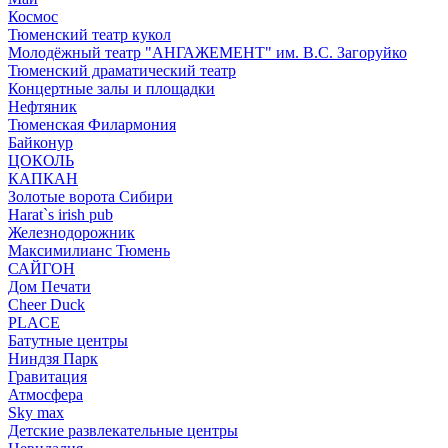
Космос
Тюменский театр кукол
Молодёжный театр "АНГАЖЕМЕНТ" им. В.С. Загоруйко
Тюменский драматический театр
Концертные залы и площадки
Нефтяник
Тюменская Филармония
Байконур
ЦОКОЛЬ
КАПКАН
Золотые ворота Сибири
Harat`s irish pub
Железнодорожник
Максимилианс Тюмень
САЙГОН
Дом Печати
Cheer Duck
PLACE
Батутные центры
Ниндзя Парк
Гравитация
Атмосфера
Sky max
Детские развлекательные центры