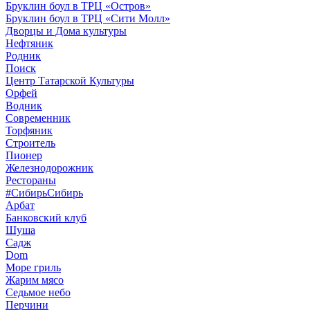
Бруклин боул в ТРЦ «Остров»
Бруклин боул в ТРЦ «Сити Молл»
Дворцы и Дома культуры
Нефтяник
Родник
Поиск
Центр Татарской Культуры
Орфей
Водник
Современник
Торфяник
Строитель
Пионер
Железнодорожник
Рестораны
#СибирьСибирь
Арбат
Банковский клуб
Шуша
Садж
Dom
Море гриль
Жарим мясо
Седьмое небо
Перчини