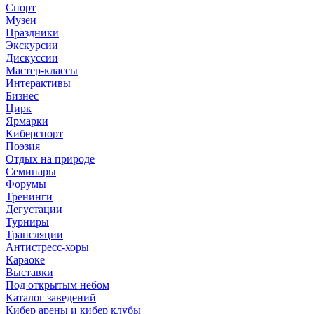
Спорт
Музеи
Праздники
Экскурсии
Дискуссии
Мастер-классы
Интерактивы
Бизнес
Цирк
Ярмарки
Киберспорт
Поэзия
Отдых на природе
Семинары
Форумы
Тренинги
Дегустации
Турниры
Трансляции
Антистресс-хоры
Караоке
Выставки
Под открытым небом
Каталог заведений
Кибер арены и кибер клубы