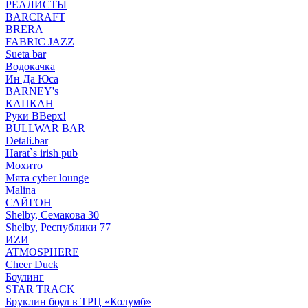
РЕАЛИСТЫ
BARCRAFT
BRERA
FABRIC JAZZ
Sueta bar
Водокачка
Ин Да Юса
BARNEY's
КАПКАН
Руки ВВерх!
BULLWAR BAR
Detali.bar
Harat`s irish pub
Мохито
Мята cyber lounge
Malina
САЙГОН
Shelby, Семакова 30
Shelby, Республики 77
ИZИ
ATMOSPHERE
Cheer Duck
Боулинг
STAR TRACK
Бруклин боул в ТРЦ «Колумб»