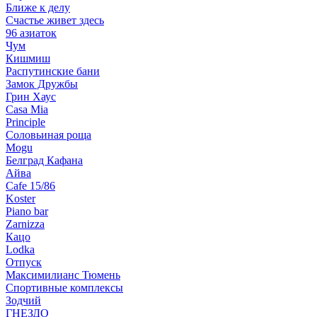
Ближе к делу
Счастье живет здесь
96 азиаток
Чум
Кишмиш
Распутинские бани
Замок Дружбы
Грин Хаус
Casa Mia
Principle
Соловьиная роща
Mogu
Белград Кафана
Айва
Cafe 15/86
Koster
Piano bar
Zarnizza
Кацо
Lodka
Отпуск
Максимилианс Тюмень
Спортивные комплексы
Зодчий
ГНЕЗДО