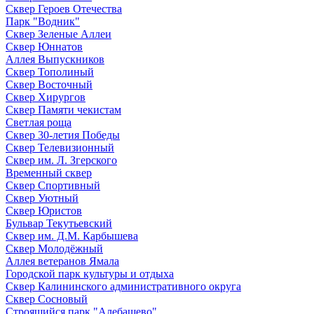
Сквер Героев Отечества
Парк "Водник"
Сквер Зеленые Аллеи
Сквер Юннатов
Аллея Выпускников
Сквер Тополиный
Сквер Восточный
Сквер Хирургов
Сквер Памяти чекистам
Светлая роща
Сквер 30-летия Победы
Сквер Телевизионный
Сквер им. Л. Згерского
Временный сквер
Сквер Спортивный
Сквер Уютный
Сквер Юристов
Бульвар Текутьевский
Сквер им. Д.М. Карбышева
Сквер Молодёжный
Аллея ветеранов Ямала
Городской парк культуры и отдыха
Сквер Калининского административного округа
Сквер Сосновый
Строящийся парк "Алебашево"