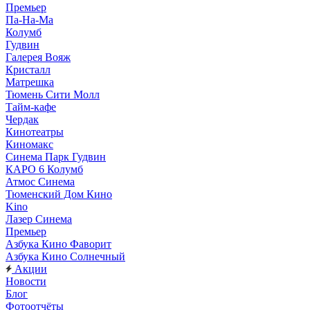
Премьер
Па-На-Ма
Колумб
Гудвин
Галерея Вояж
Кристалл
Матрешка
Тюмень Сити Молл
Тайм-кафе
Чердак
Кинотеатры
Киномакс
Синема Парк Гудвин
КАРО 6 Колумб
Атмос Синема
Тюменский Дом Кино
Kino
Лазер Синема
Премьер
Азбука Кино Фаворит
Азбука Кино Солнечный
Акции
Новости
Блог
Фотоотчёты