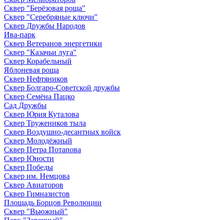
Сквер "Берёзовая роща"
Сквер "Серебряные ключи"
Сквер Дружбы Народов
Ива-парк
Сквер Ветеранов энергетики
Сквер "Казачьи луга"
Сквер Корабельный
Яблоневая роща
Сквер Нефтяников
Сквер Болгаро-Советской дружбы
Сквер Семёна Пацко
Сад Дружбы
Сквер Юрия Куталова
Сквер Тружеников тыла
Сквер Воздушно-десантных войск
Сквер Молодёжный
Сквер Петра Потапова
Сквер Юности
Сквер Победы
Сквер им. Немцова
Сквер Авиаторов
Сквер Гимназистов
Площадь Борцов Революции
Сквер "Вьюжный"