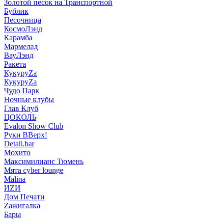
Золотой песок на Транспортной
Бублик
Песочница
КосмоЛэнд
Карамба
Мармелад
ВауЛэнд
Ракета
КукуруZа
КукуруZа
Чудо Парк
Ночные клубы
Глав Клуб
ЦОКОЛЬ
Evalon Show Club
Руки ВВерх!
Detali.bar
Мохито
Максимилианс Тюмень
Мята cyber lounge
Malina
ИZИ
Дом Печати
Zажигалка
Бары