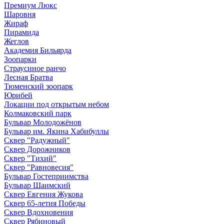
Премиум Люкс
Шаровня
Жираф
Пирамида
Жеглов
Академия Бильярда
Зоопарки
Страусиное ранчо
Лесная Братва
Тюменский зоопарк
Юрибей
Локации под открытым небом
Колмаковский парк
Бульвар Молодожёнов
Бульвар им. Якина Хабибуллы
Сквер "Радужный"
Сквер Дорожников
Сквер "Тихий"
Cквер "Равновесия"
Бульвар Гостеприимства
Бульвар Шаимский
Сквер Евгения Жукова
Сквер 65-летия Победы
Сквер Вдохновения
Сквер Рябиновый