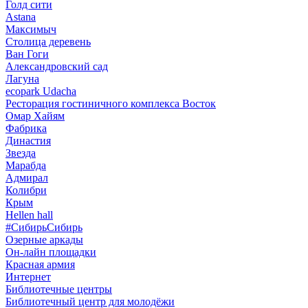
Голд сити
Astana
Максимыч
Столица деревень
Ван Гоги
Александровский сад
Лагуна
ecopark Udacha
Ресторация гостиничного комплекса Восток
Омар Хайям
Фабрика
Династия
Звезда
Марабда
Адмирал
Колибри
Крым
Hellen hall
#СибирьСибирь
Озерные аркады
Он-лайн площадки
Красная армия
Интернет
Библиотечные центры
Библиотечный центр для молодёжи