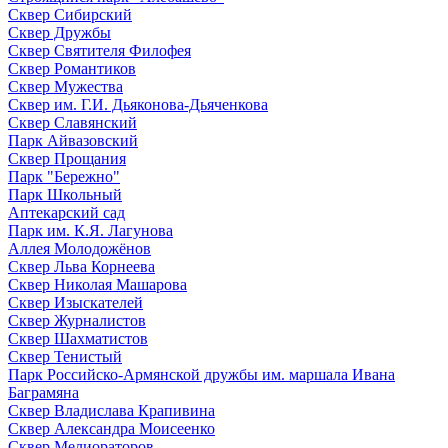
Сквер Сибирский
Сквер Дружбы
Сквер Святителя Филофея
Сквер Романтиков
Сквер Мужества
Сквер им. Г.И. Дьяконова-Дьяченкова
Сквер Славянский
Парк Айвазовский
Сквер Прощания
Парк "Бережно"
Парк Школьный
Аптекарский сад
Парк им. К.Я. Лагунова
Аллея Молодожёнов
Сквер Льва Корнеева
Сквер Николая Машарова
Сквер Изыскателей
Сквер Журналистов
Сквер Шахматистов
Сквер Тенистый
Парк Российско-Армянской дружбы им. маршала Ивана
Баграмяна
Сквер Владислава Крапивина
Сквер Александра Моисеенко
Сквер Мелиораторов