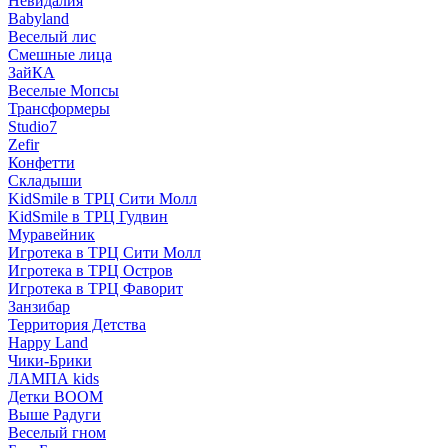
Невидалия
Babyland
Веселый лис
Смешные лица
ЗайКА
Веселые Мопсы
Трансформеры
Studio7
Zefir
Конфетти
Складыши
KidSmile в ТРЦ Сити Молл
KidSmile в ТРЦ Гудвин
Муравейник
Игротека в ТРЦ Сити Молл
Игротека в ТРЦ Остров
Игротека в ТРЦ Фаворит
Занзибар
Территория Детства
Happy Land
Чики-Брики
ЛАМПА kids
Детки BOOM
Выше Радуги
Веселый гном