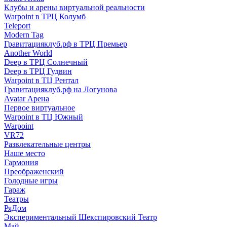
Клубы и арены виртуальной реальности
Warpoint в ТРЦ Колумб
Teleport
Modern Tag
Гравитацияклуб.рф в ТРЦ Премьер
Another World
Deep в ТРЦ Солнечный
Deep в ТРЦ Гудвин
Warpoint в ТЦ Рентал
Гравитацияклуб.рф на Логунова
Avatar Арена
Первое виртуальное
Warpoint в ТЦ Южный
Warpoint
VR72
Развлекательные центры
Наше место
Гармония
Преображенский
Голодные игры
Гараж
Театры
РяДом
Экспериментальный Шекспировский Театр
Май