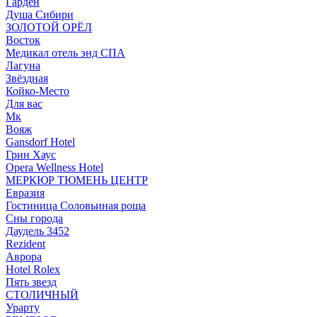
Гарден
Душа Сибири
ЗОЛОТОЙ ОРЁЛ
Восток
Медикал отель энд СПА
Лагуна
Звёздная
Койко-Место
Для вас
Мк
Вояж
Gansdorf Hotel
Грин Хаус
Opera Wellness Hotel
МЕРКЮР ТЮМЕНЬ ЦЕНТР
Евразия
Гостиница Соловьиная роща
Сны города
Даудель 3452
Rezident
Аврора
Hotel Rolex
Пять звезд
СТОЛИЧНЫЙ
Урарту