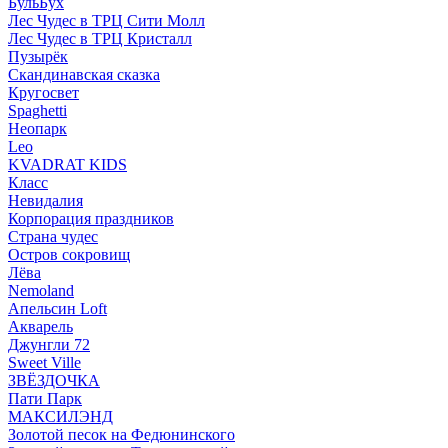
БульБух
Лес Чудес в ТРЦ Сити Молл
Лес Чудес в ТРЦ Кристалл
Пузырëк
Скандинавская сказка
Кругосвет
Spaghetti
Неопарк
Leo
KVADRAT KIDS
Класс
Невидалия
Корпорация праздников
Страна чудес
Остров сокровищ
Лёва
Nemoland
Апельсин Loft
Акварель
Джунгли 72
Sweet Ville
ЗВЁЗДОЧКА
Пати Парк
МАКСИЛЭНД
Золотой песок на Федюнинского