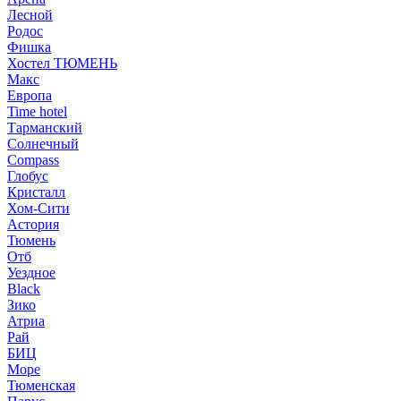
Лесной
Родос
Фишка
Хостел ТЮМЕНЬ
Макс
Европа
Time hotel
Тарманский
Солнечный
Compass
Глобус
Кристалл
Хом-Сити
Астория
Тюмень
Отб
Уездное
Black
Зико
Атриа
Рай
БИЦ
Море
Тюменская