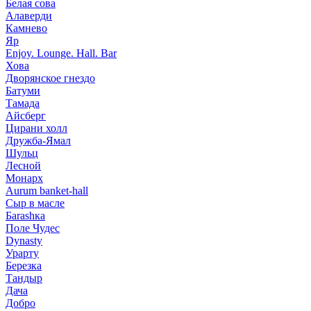
Белая сова
Алаверди
Камнево
Яр
Enjoy. Lounge. Hall. Bar
Хова
Дворянское гнездо
Батуми
Тамада
Айсберг
Цирани холл
Дружба-Ямал
Шульц
Лесной
Монарх
Aurum banket-hall
Сыр в масле
Баrаshка
Поле Чудес
Dynasty
Урарту
Березка
Тандыр
Дача
Добро