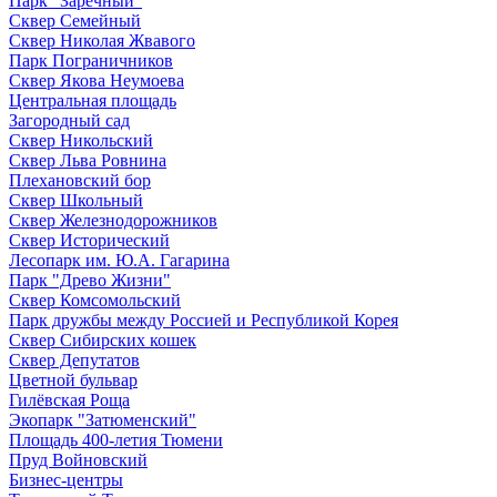
Парк "Заречный"
Сквер Семейный
Сквер Николая Жвавого
Парк Пограничников
Сквер Якова Неумоева
Центральная площадь
Загородный сад
Сквер Никольский
Сквер Льва Ровнина
Плехановский бор
Сквер Школьный
Сквер Железнодорожников
Сквер Исторический
Лесопарк им. Ю.А. Гагарина
Парк "Древо Жизни"
Сквер Комсомольский
Парк дружбы между Россией и Республикой Корея
Сквер Сибирских кошек
Сквер Депутатов
Цветной бульвар
Гилёвская Роща
Экопарк "Затюменский"
Площадь 400-летия Тюмени
Пруд Войновский
Бизнес-центры