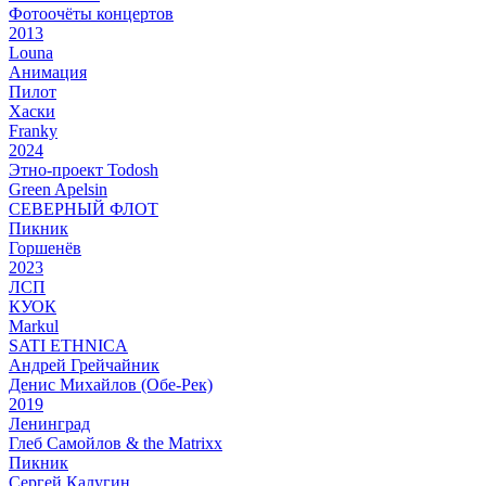
Фотоочёты концертов
2013
Louna
Анимация
Пилот
Хаски
Franky
2024
Этно-проект Todosh
Green Apelsin
СЕВЕРНЫЙ ФЛОТ
Пикник
Горшенёв
2023
ЛСП
КУОК
Markul
SATI ETHNICA
Андрей Грейчайник
Денис Михайлов (Обе-Рек)
2019
Ленинград
Глеб Самойлов & the Matrixx
Пикник
Сергей Калугин