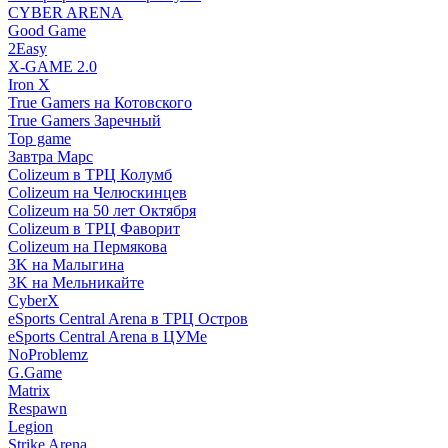
CYBER ARENA
Good Game
2Easy
X-GAME 2.0
Iron X
True Gamers на Котовского
True Gamers Заречный
Top game
Завтра Марс
Colizeum в ТРЦ Колумб
Colizeum на Челюскинцев
Colizeum на 50 лет Октября
Colizeum в ТРЦ Фаворит
Colizeum на Пермякова
3K на Малыгина
3K на Мельникайте
CyberX
eSports Central Arena в ТРЦ Остров
eSports Central Arena в ЦУМе
NoProblemz
G.Game
Matrix
Respawn
Legion
Strike Arena