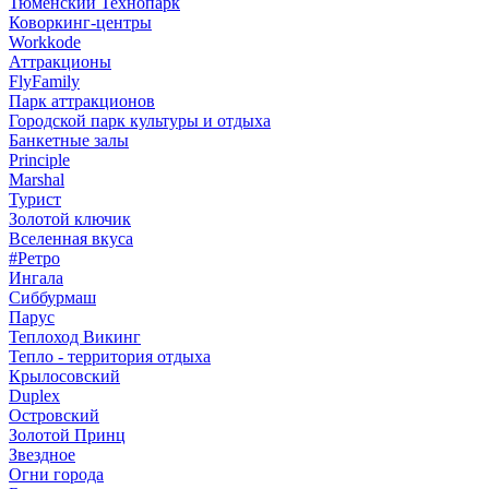
Тюменский Технопарк
Коворкинг-центры
Workkode
Аттракционы
FlyFamily
Парк аттракционов
Городской парк культуры и отдыха
Банкетные залы
Principle
Marshal
Турист
Золотой ключик
Вселенная вкуса
#Ретро
Ингала
Сиббурмаш
Парус
Теплоход Викинг
Тепло - территория отдыха
Крылосовский
Duplex
Островский
Золотой Принц
Звездное
Огни города