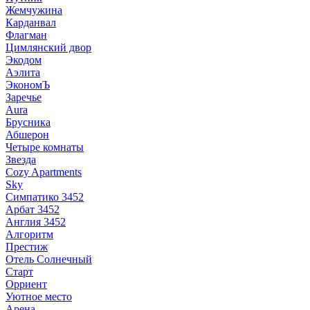
Жемчужина
Карданвал
Флагман
Цимлянский двор
Экодом
Аэлита
ЭкономЪ
Заречье
Aura
Брусника
Абшерон
Четыре комнаты
Звезда
Cozy Apartments
Sky
Симпатико 3452
Арбат 3452
Англия 3452
Алгоритм
Престиж
Отель Солнечный
Старт
Орриент
Уютное место
Арена