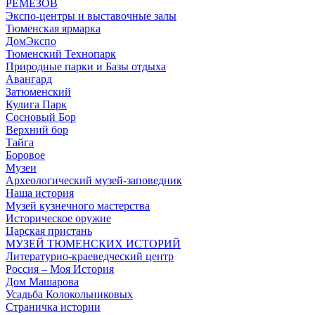
РЕМЕЗОВ
Экспо-центры и выставочные залы
Тюменская ярмарка
ДомЭкспо
Тюменский Технопарк
Природные парки и Базы отдыха
Авангард
Затюменский
Кулига Парк
Сосновый Бор
Верхний бор
Тайга
Боровое
Музеи
Археологический музей-заповедник
Наша история
Музей кузнечного мастерства
Историческое оружие
Царская пристань
МУЗЕЙ ТЮМЕНСКИХ ИСТОРИЙ
Литературно-краеведческий центр
Россия – Моя История
Дом Машарова
Усадьба Колокольниковых
Страничка истории