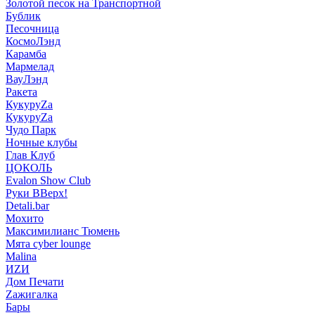
Золотой песок на Транспортной
Бублик
Песочница
КосмоЛэнд
Карамба
Мармелад
ВауЛэнд
Ракета
КукуруZа
КукуруZа
Чудо Парк
Ночные клубы
Глав Клуб
ЦОКОЛЬ
Evalon Show Club
Руки ВВерх!
Detali.bar
Мохито
Максимилианс Тюмень
Мята cyber lounge
Malina
ИZИ
Дом Печати
Zажигалка
Бары