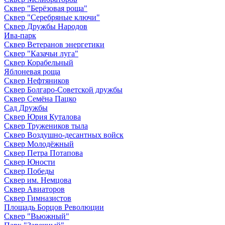
Сквер "Берёзовая роща"
Сквер "Серебряные ключи"
Сквер Дружбы Народов
Ива-парк
Сквер Ветеранов энергетики
Сквер "Казачьи луга"
Сквер Корабельный
Яблоневая роща
Сквер Нефтяников
Сквер Болгаро-Советской дружбы
Сквер Семёна Пацко
Сад Дружбы
Сквер Юрия Куталова
Сквер Тружеников тыла
Сквер Воздушно-десантных войск
Сквер Молодёжный
Сквер Петра Потапова
Сквер Юности
Сквер Победы
Сквер им. Немцова
Сквер Авиаторов
Сквер Гимназистов
Площадь Борцов Революции
Сквер "Вьюжный"