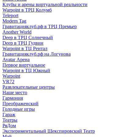
Клубы и арены виртуальной реальности
Warpoint в ТРЦ Колумб
Teleport
Modern Tag
Гравитацияклуб.рф в ТРЦ Премьер
Another World
Deep в ТРЦ Солнечный
Deep в ТРЦ Гудвин
Warpoint в ТЦ Рентал
Гравитацияклуб.рф на Логунова
Avatar Арена
Первое виртуальное
Warpoint в ТЦ Южный
Warpoint
VR72
Развлекательные центры
Наше место
Гармония
Преображенский
Голодные игры
Гараж
Театры
РяДом
Экспериментальный Шекспировский Театр
Май