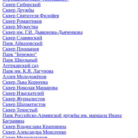
Сквер Сибирский
Сквер Дружбы
Сквер Святителя Филофея
Сквер Романтиков
Сквер Мужества
Сквер им. Г.И. Дьяконова-Дьяченкова
Сквер Славянский
Парк Айвазовский
Сквер Прощания
Парк "Бережно"
Парк Школьный
Аптекарский сад
Парк им. К.Я. Лагунова
Аллея Молодожёнов
Сквер Льва Корнеева
Сквер Николая Машарова
Сквер Изыскателей
Сквер Журналистов
Сквер Шахматистов
Сквер Тенистый
Парк Российско-Армянской дружбы им. маршала Ивана
Баграмяна
Сквер Владислава Крапивина
Сквер Александра Моисеенко
Сквер Мелиораторов