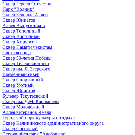
Сквер Героев Отечества
Парк "Водник"
Сквер Зеленые Аллеи
Сквер Юннатов
Аллея Выпускников
Сквер Тополиный
Сквер Восточный
Сквер Хирургов
Сквер Памяти чекистам
Светлая роща
Сквер 30-летия Победы
Сквер Телевизионный
Сквер им. Л. Згерского
Временный сквер
Сквер Спортивный
Сквер Уютный
Сквер Юристов
Бульвар Текутьевский
Сквер им. Д.М. Карбышева
Сквер Молодёжный
Аллея ветеранов Ямала
Городской парк культуры и отдыха
Сквер Калининского административного округа
Сквер Сосновый
Строящийся парк "Алебашево"