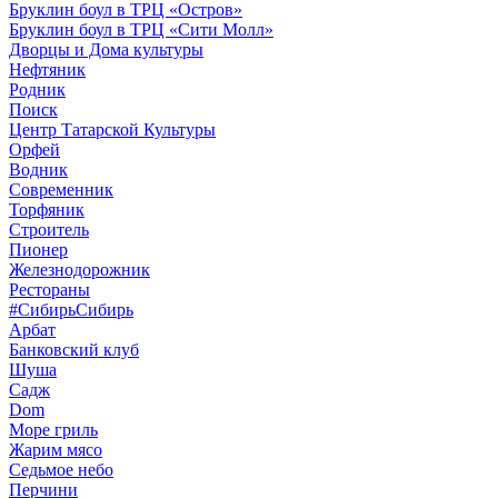
Бруклин боул в ТРЦ «Остров»
Бруклин боул в ТРЦ «Сити Молл»
Дворцы и Дома культуры
Нефтяник
Родник
Поиск
Центр Татарской Культуры
Орфей
Водник
Современник
Торфяник
Строитель
Пионер
Железнодорожник
Рестораны
#СибирьСибирь
Арбат
Банковский клуб
Шуша
Садж
Dom
Море гриль
Жарим мясо
Седьмое небо
Перчини