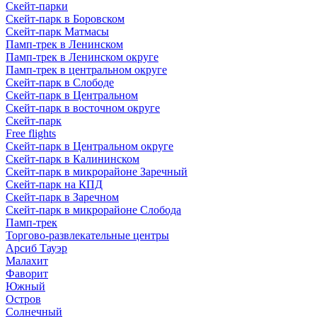
Скейт-парки
Скейт-парк в Боровском
Скейт-парк Матмасы
Памп-трек в Ленинском
Памп-трек в Ленинском округе
Памп-трек в центральном округе
Скейт-парк в Слободе
Скейт-парк в Центральном
Скейт-парк в восточном округе
Скейт-парк
Free flights
Скейт-парк в Центральном округе
Скейт-парк в Калининском
Скейт-парк в микрорайоне Заречный
Скейт-парк на КПД
Скейт-парк в Заречном
Скейт-парк в микрорайоне Слобода
Памп-трек
Торгово-развлекательные центры
Арсиб Тауэр
Малахит
Фаворит
Южный
Остров
Солнечный