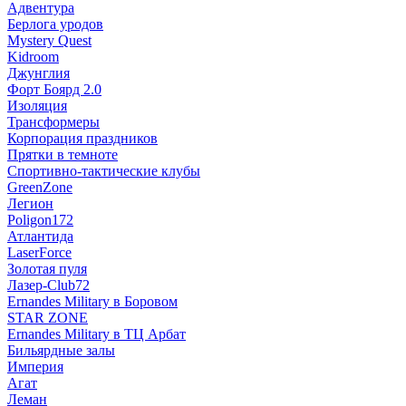
Адвентура
Берлога уродов
Mystery Quest
Kidroom
Джунглия
Форт Боярд 2.0
Изоляция
Трансформеры
Корпорация праздников
Прятки в темноте
Спортивно-тактические клубы
GreenZone
Легион
Poligon172
Атлантида
LaserForce
Золотая пуля
Лазер-Club72
Ernandes Military в Боровом
STAR ZONE
Ernandes Military в ТЦ Арбат
Бильярдные залы
Империя
Агат
Леман