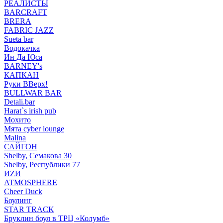
РЕАЛИСТЫ
BARCRAFT
BRERA
FABRIC JAZZ
Sueta bar
Водокачка
Ин Да Юса
BARNEY's
КАПКАН
Руки ВВерх!
BULLWAR BAR
Detali.bar
Harat`s irish pub
Мохито
Мята cyber lounge
Malina
САЙГОН
Shelby, Семакова 30
Shelby, Республики 77
ИZИ
ATMOSPHERE
Cheer Duck
Боулинг
STAR TRACK
Бруклин боул в ТРЦ «Колумб»