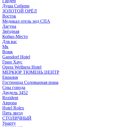
Гарден
Душа Сибири
ЗОЛОТОЙ ОРЁЛ
Восток
Медикал отель энд СПА
Лагуна
Звёздная
Койко-Место
Для вас
Мк
Вояж
Gansdorf Hotel
Грин Хаус
Opera Wellness Hotel
МЕРКЮР ТЮМЕНЬ ЦЕНТР
Евразия
Гостиница Соловьиная роща
Сны города
Даудель 3452
Rezident
Аврора
Hotel Rolex
Пять звезд
СТОЛИЧНЫЙ
Урарту