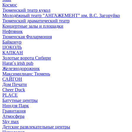
Космос
Тюменский театр кукол
Молодёжный театр "АНГАЖЕМЕНТ" им. В.С. Загоруйко
Тюменский драматический театр
Концертные залы и площадки
Нефтяник
Тюменская Филармония
Байконур
ЦОКОЛЬ
КАПКАН
Золотые ворота Сибири
Harat`s irish pub
Железнодорожник
Максимилианс Тюмень
САЙГОН
Дом Печати
Cheer Duck
PLACE
Батутные центры
Ниндзя Парк
Гравитация
Атмосфера
Sky max
Детские развлекательные центры