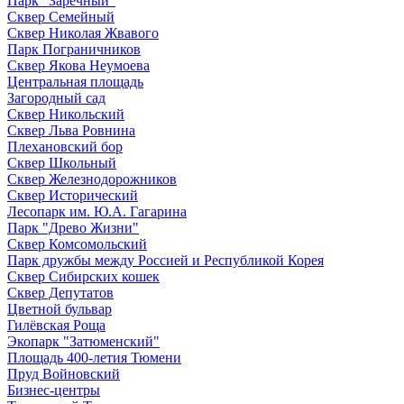
Парк "Заречный"
Сквер Семейный
Сквер Николая Жвавого
Парк Пограничников
Сквер Якова Неумоева
Центральная площадь
Загородный сад
Сквер Никольский
Сквер Льва Ровнина
Плехановский бор
Сквер Школьный
Сквер Железнодорожников
Сквер Исторический
Лесопарк им. Ю.А. Гагарина
Парк "Древо Жизни"
Сквер Комсомольский
Парк дружбы между Россией и Республикой Корея
Сквер Сибирских кошек
Сквер Депутатов
Цветной бульвар
Гилёвская Роща
Экопарк "Затюменский"
Площадь 400-летия Тюмени
Пруд Войновский
Бизнес-центры