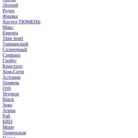
Лесной
Родос
Фишка
Хостел ТЮМЕНЬ
Макс
Европа
Time hotel
Тарманский
Солнечный
Compass
Глобус
Кристалл
Хом-Сити
Астория
Тюмень
Отб
Уездное
Black
Зико
Атриа
Рай
БИЦ
Море
Тюменская