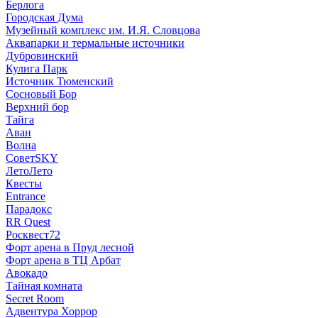
Берлога
Городская Дума
Музейный комплекс им. И.Я. Словцова
Аквапарки и термальные источники
Дубровинский
Кулига Парк
Источник Тюменский
Сосновый Бор
Верхний бор
Тайга
Аван
Волна
СоветSKY
ЛетоЛето
Квесты
Entrance
Парадокс
RR Quest
Росквест72
Форт арена в Пруд лесной
Форт арена в ТЦ Арбат
Авокадо
Тайная комната
Secret Room
Адвентура Хоррор