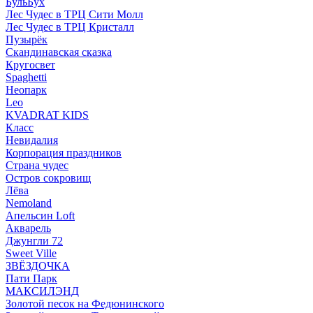
БульБух
Лес Чудес в ТРЦ Сити Молл
Лес Чудес в ТРЦ Кристалл
Пузырëк
Скандинавская сказка
Кругосвет
Spaghetti
Неопарк
Leo
KVADRAT KIDS
Класс
Невидалия
Корпорация праздников
Страна чудес
Остров сокровищ
Лёва
Nemoland
Апельсин Loft
Акварель
Джунгли 72
Sweet Ville
ЗВЁЗДОЧКА
Пати Парк
МАКСИЛЭНД
Золотой песок на Федюнинского