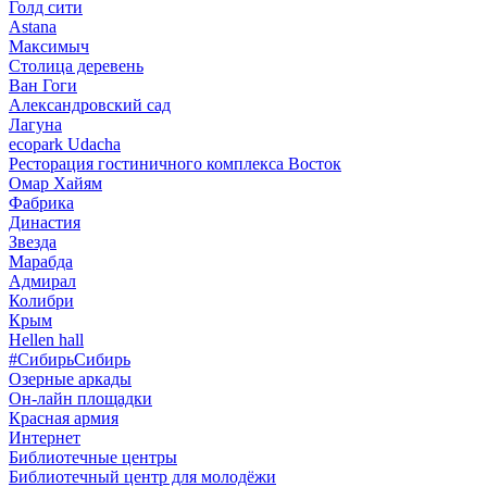
Голд сити
Astana
Максимыч
Столица деревень
Ван Гоги
Александровский сад
Лагуна
ecopark Udacha
Ресторация гостиничного комплекса Восток
Омар Хайям
Фабрика
Династия
Звезда
Марабда
Адмирал
Колибри
Крым
Hellen hall
#СибирьСибирь
Озерные аркады
Он-лайн площадки
Красная армия
Интернет
Библиотечные центры
Библиотечный центр для молодёжи