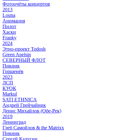
Фотоочёты концертов
2013
Louna
Анимация
Пилот
Хаски
Franky
2024
Этно-проект Todosh
Green Apelsin
СЕВЕРНЫЙ ФЛОТ
Пикник
Горшенёв
2023
ЛСП
КУОК
Markul
SATI ETHNICA
Андрей Грейчайник
Денис Михайлов (Обе-Рек)
2019
Ленинград
Глеб Самойлов & the Matrixx
Пикник
Сергей Калугин