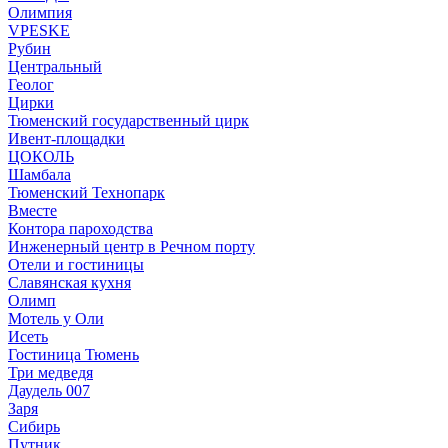
Олимпия
VPESKE
Рубин
Центральный
Геолог
Цирки
Тюменский государственный цирк
Ивент-площадки
ЦОКОЛЬ
Шамбала
Тюменский Технопарк
Вместе
Контора пароходства
Инженерный центр в Речном порту
Отели и гостиницы
Славянская кухня
Олимп
Мотель у Оли
Исеть
Гостиница Тюмень
Три медведя
Даудель 007
Заря
Сибирь
Путник