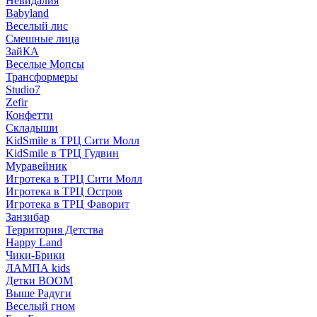
Невидалия
Babyland
Веселый лис
Смешные лица
ЗайКА
Веселые Мопсы
Трансформеры
Studio7
Zefir
Конфетти
Складыши
KidSmile в ТРЦ Сити Молл
KidSmile в ТРЦ Гудвин
Муравейник
Игротека в ТРЦ Сити Молл
Игротека в ТРЦ Остров
Игротека в ТРЦ Фаворит
Занзибар
Территория Детства
Happy Land
Чики-Брики
ЛАМПА kids
Детки BOOM
Выше Радуги
Веселый гном