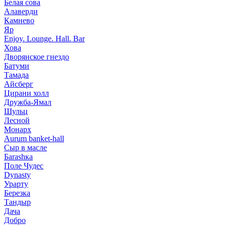
Белая сова
Алаверди
Камнево
Яр
Enjoy. Lounge. Hall. Bar
Хова
Дворянское гнездо
Батуми
Тамада
Айсберг
Цирани холл
Дружба-Ямал
Шульц
Лесной
Монарх
Aurum banket-hall
Сыр в масле
Баrаshка
Поле Чудес
Dynasty
Урарту
Березка
Тандыр
Дача
Добро