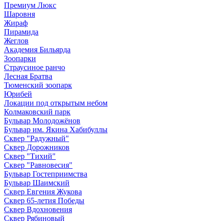
Премиум Люкс
Шаровня
Жираф
Пирамида
Жеглов
Академия Бильярда
Зоопарки
Страусиное ранчо
Лесная Братва
Тюменский зоопарк
Юрибей
Локации под открытым небом
Колмаковский парк
Бульвар Молодожёнов
Бульвар им. Якина Хабибуллы
Сквер "Радужный"
Сквер Дорожников
Сквер "Тихий"
Cквер "Равновесия"
Бульвар Гостеприимства
Бульвар Шаимский
Сквер Евгения Жукова
Сквер 65-летия Победы
Сквер Вдохновения
Сквер Рябиновый