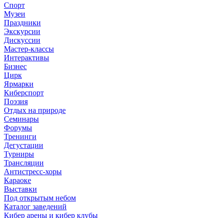
Спорт
Музеи
Праздники
Экскурсии
Дискуссии
Мастер-классы
Интерактивы
Бизнес
Цирк
Ярмарки
Киберспорт
Поэзия
Отдых на природе
Семинары
Форумы
Тренинги
Дегустации
Турниры
Трансляции
Антистресс-хоры
Караоке
Выставки
Под открытым небом
Каталог заведений
Кибер арены и кибер клубы