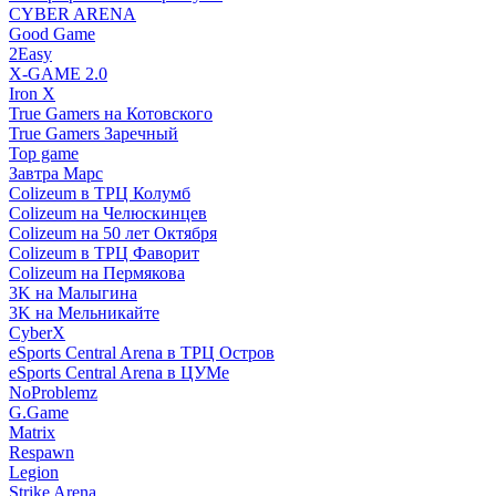
CYBER ARENA
Good Game
2Easy
X-GAME 2.0
Iron X
True Gamers на Котовского
True Gamers Заречный
Top game
Завтра Марс
Colizeum в ТРЦ Колумб
Colizeum на Челюскинцев
Colizeum на 50 лет Октября
Colizeum в ТРЦ Фаворит
Colizeum на Пермякова
3K на Малыгина
3K на Мельникайте
CyberX
eSports Central Arena в ТРЦ Остров
eSports Central Arena в ЦУМе
NoProblemz
G.Game
Matrix
Respawn
Legion
Strike Arena