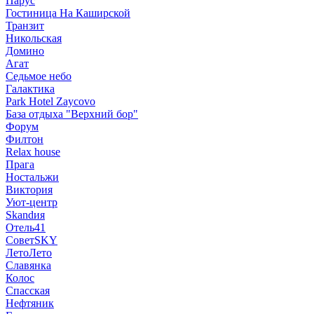
Парус
Гостиница На Каширской
Транзит
Никольская
Домино
Агат
Седьмое небо
Галактика
Park Hotel Zaycovo
База отдыха "Верхний бор"
Форум
Филтон
Relax house
Прага
Ностальжи
Виктория
Уют-центр
Skandия
Отель41
СоветSKY
ЛетоЛето
Славянка
Колос
Спасская
Нефтяник