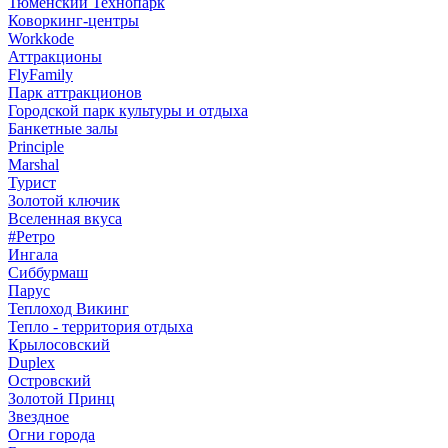
Тюменский Технопарк
Коворкинг-центры
Workkode
Аттракционы
FlyFamily
Парк аттракционов
Городской парк культуры и отдыха
Банкетные залы
Principle
Marshal
Турист
Золотой ключик
Вселенная вкуса
#Ретро
Ингала
Сиббурмаш
Парус
Теплоход Викинг
Тепло - территория отдыха
Крылосовский
Duplex
Островский
Золотой Принц
Звездное
Огни города