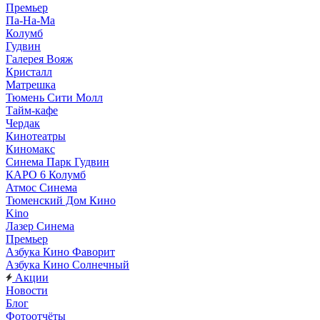
Премьер
Па-На-Ма
Колумб
Гудвин
Галерея Вояж
Кристалл
Матрешка
Тюмень Сити Молл
Тайм-кафе
Чердак
Кинотеатры
Киномакс
Синема Парк Гудвин
КАРО 6 Колумб
Атмос Синема
Тюменский Дом Кино
Kino
Лазер Синема
Премьер
Азбука Кино Фаворит
Азбука Кино Солнечный
Акции
Новости
Блог
Фотоотчёты