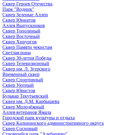
Сквер Героев Отечества
Парк "Водник"
Сквер Зеленые Аллеи
Сквер Юннатов
Аллея Выпускников
Сквер Тополиный
Сквер Восточный
Сквер Хирургов
Сквер Памяти чекистам
Светлая роща
Сквер 30-летия Победы
Сквер Телевизионный
Сквер им. Л. Згерского
Временный сквер
Сквер Спортивный
Сквер Уютный
Сквер Юристов
Бульвар Текутьевский
Сквер им. Д.М. Карбышева
Сквер Молодёжный
Аллея ветеранов Ямала
Городской парк культуры и отдыха
Сквер Калининского административного округа
Сквер Сосновый
Строящийся парк "Алебашево"