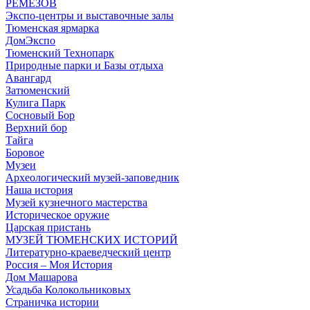
РЕМЕЗОВ
Экспо-центры и выставочные залы
Тюменская ярмарка
ДомЭкспо
Тюменский Технопарк
Природные парки и Базы отдыха
Авангард
Затюменский
Кулига Парк
Сосновый Бор
Верхний бор
Тайга
Боровое
Музеи
Археологический музей-заповедник
Наша история
Музей кузнечного мастерства
Историческое оружие
Царская пристань
МУЗЕЙ ТЮМЕНСКИХ ИСТОРИЙ
Литературно-краеведческий центр
Россия – Моя История
Дом Машарова
Усадьба Колокольниковых
Страничка истории