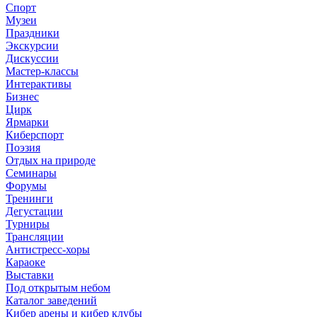
Спорт
Музеи
Праздники
Экскурсии
Дискуссии
Мастер-классы
Интерактивы
Бизнес
Цирк
Ярмарки
Киберспорт
Поэзия
Отдых на природе
Семинары
Форумы
Тренинги
Дегустации
Турниры
Трансляции
Антистресс-хоры
Караоке
Выставки
Под открытым небом
Каталог заведений
Кибер арены и кибер клубы