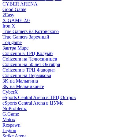
CYBER ARENA
Good Game
2Easy
X-GAME 2.0
Iron X
True Gamers на Котовского
True Gamers Заречный
Top game
Завтра Марс
Colizeum в ТРЦ Колумб
Colizeum на Челюскинцев
Colizeum на 50 лет Октября
Colizeum в ТРЦ Фаворит
Colizeum на Пермякова
3K на Малыгина
3K на Мельникайте
CyberX
eSports Central Arena в ТРЦ Остров
eSports Central Arena в ЦУМе
NoProblemz
G.Game
Matrix
Respawn
Legion
Strike Arena