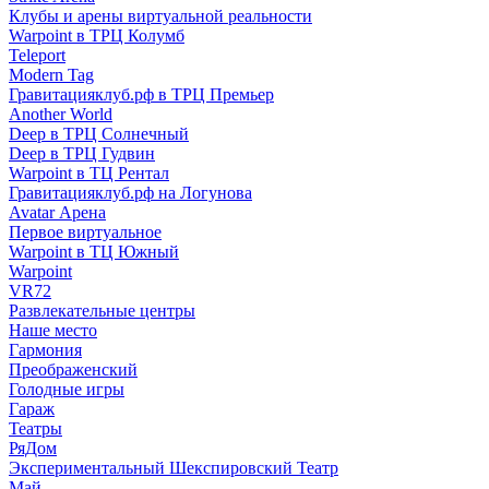
Клубы и арены виртуальной реальности
Warpoint в ТРЦ Колумб
Teleport
Modern Tag
Гравитацияклуб.рф в ТРЦ Премьер
Another World
Deep в ТРЦ Солнечный
Deep в ТРЦ Гудвин
Warpoint в ТЦ Рентал
Гравитацияклуб.рф на Логунова
Avatar Арена
Первое виртуальное
Warpoint в ТЦ Южный
Warpoint
VR72
Развлекательные центры
Наше место
Гармония
Преображенский
Голодные игры
Гараж
Театры
РяДом
Экспериментальный Шекспировский Театр
Май