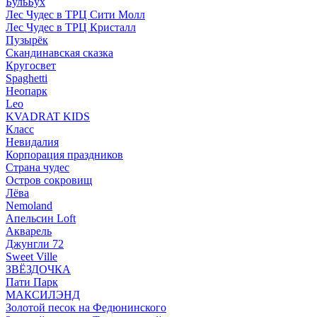
БульБух
Лес Чудес в ТРЦ Сити Молл
Лес Чудес в ТРЦ Кристалл
Пузырëк
Скандинавская сказка
Кругосвет
Spaghetti
Неопарк
Leo
KVADRAT KIDS
Класс
Невидалия
Корпорация праздников
Страна чудес
Остров сокровищ
Лёва
Nemoland
Апельсин Loft
Акварель
Джунгли 72
Sweet Ville
ЗВЁЗДОЧКА
Пати Парк
МАКСИЛЭНД
Золотой песок на Федюнинского