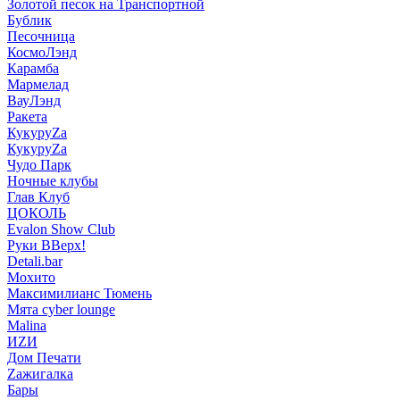
Золотой песок на Транспортной
Бублик
Песочница
КосмоЛэнд
Карамба
Мармелад
ВауЛэнд
Ракета
КукуруZа
КукуруZа
Чудо Парк
Ночные клубы
Глав Клуб
ЦОКОЛЬ
Evalon Show Club
Руки ВВерх!
Detali.bar
Мохито
Максимилианс Тюмень
Мята cyber lounge
Malina
ИZИ
Дом Печати
Zажигалка
Бары