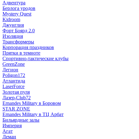
Адвентура
Берлога уродов
Mystery Quest
Kidroom
Джунглия
Форт Боярд 2.0
Изоляция
Трансформеры
Корпорация праздников
Прятки в темноте
Спортивно-тактические клубы
GreenZone
Легион
Poligon172
Атлантида
LaserForce
Золотая пуля
Лазер-Club72
Ernandes Military в Боровом
STAR ZONE
Ernandes Military в ТЦ Арбат
Бильярдные залы
Империя
Агат
Леман