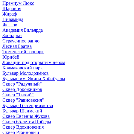
Премиум Люкс
Шаровня
Жираф
Пирамида
Жеглов
Академия Бильярда
Зоопарки
Страусиное ранчо
Лесная Братва
Тюменский зоопарк
Юрибей
Локации под открытым небом
Колмаковский парк
Бульвар Молодожёнов
Бульвар им. Якина Хабибуллы
Сквер "Радужный"
Сквер Дорожников
Сквер "Тихий"
Cквер "Равновесия"
Бульвар Гостеприимства
Бульвар Шаимский
Сквер Евгения Жукова
Сквер 65-летия Победы
Сквер Вдохновения
Сквер Рябиновый