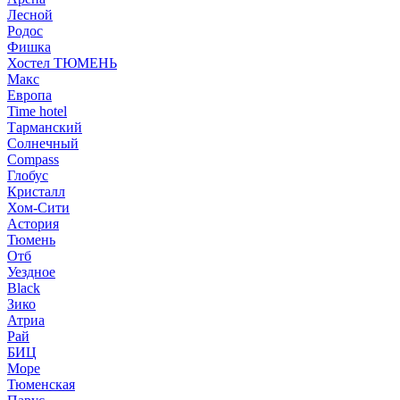
Лесной
Родос
Фишка
Хостел ТЮМЕНЬ
Макс
Европа
Time hotel
Тарманский
Солнечный
Compass
Глобус
Кристалл
Хом-Сити
Астория
Тюмень
Отб
Уездное
Black
Зико
Атриа
Рай
БИЦ
Море
Тюменская