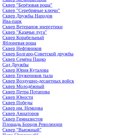
Сквер "Берёзовая роща"
Сквер "Серебряные ключи"
Сквер Дружбы Народов
Ива-парк
Сквер Ветеранов энергетики
Сквер "Казачьи луга"
Сквер Корабельный
Яблоневая роща
Сквер Нефтяников
Сквер Болгаро-Советской дружбы
Сквер Семёна Пацко
Сад Дружбы
Сквер Юрия Куталова
Сквер Тружеников тыла
Сквер Воздушно-десантных войск
Сквер Молодёжный
Сквер Петра Потапова
Сквер Юности
Сквер Победы
Сквер им. Немцова
Сквер Авиаторов
Сквер Гимназистов
Площадь Борцов Революции
Сквер "Вьюжный"