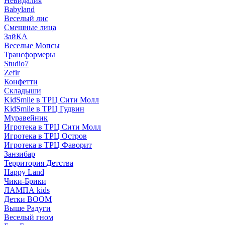
Невидалия
Babyland
Веселый лис
Смешные лица
ЗайКА
Веселые Мопсы
Трансформеры
Studio7
Zefir
Конфетти
Складыши
KidSmile в ТРЦ Сити Молл
KidSmile в ТРЦ Гудвин
Муравейник
Игротека в ТРЦ Сити Молл
Игротека в ТРЦ Остров
Игротека в ТРЦ Фаворит
Занзибар
Территория Детства
Happy Land
Чики-Брики
ЛАМПА kids
Детки BOOM
Выше Радуги
Веселый гном