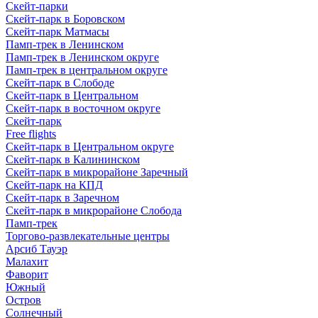
Скейт-парки
Скейт-парк в Боровском
Скейт-парк Матмасы
Памп-трек в Ленинском
Памп-трек в Ленинском округе
Памп-трек в центральном округе
Скейт-парк в Слободе
Скейт-парк в Центральном
Скейт-парк в восточном округе
Скейт-парк
Free flights
Скейт-парк в Центральном округе
Скейт-парк в Калининском
Скейт-парк в микрорайоне Заречный
Скейт-парк на КПД
Скейт-парк в Заречном
Скейт-парк в микрорайоне Слобода
Памп-трек
Торгово-развлекательные центры
Арсиб Тауэр
Малахит
Фаворит
Южный
Остров
Солнечный