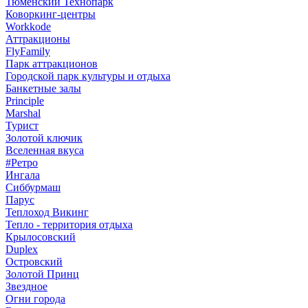
Тюменский Технопарк
Коворкинг-центры
Workkode
Аттракционы
FlyFamily
Парк аттракционов
Городской парк культуры и отдыха
Банкетные залы
Principle
Marshal
Турист
Золотой ключик
Вселенная вкуса
#Ретро
Ингала
Сиббурмаш
Парус
Теплоход Викинг
Тепло - территория отдыха
Крылосовский
Duplex
Островский
Золотой Принц
Звездное
Огни города