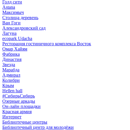
Голд сити
Astana
Максимыч
Столица деревень
Ван Гоги
Александровский сад
Лагуна
ecopark Udacha
Ресторация гостиничного комплекса Восток
Омар Хайям
Фабрика
Династия
Звезда
Марабда
Адмирал
Колибри
Крым
Hellen hall
#СибирьСибирь
Озерные аркады
Он-лайн площадки
Красная армия
Интернет
Библиотечные центры
Библиотечный центр для молодёжи