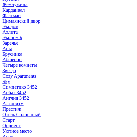
Жемчужина
Карданвал
Флагман
Цимлянский двор
Экодом
Аэлита
ЭкономЪ
Заречье
Aura
Брусника
Абшерон
Четыре комнаты
Звезда
Cozy Apartments
Sky
Симпатико 3452
Арбат 3452
Англия 3452
Алгоритм
Престиж
Отель Солнечный
Старт
Орриент
Уютное место
Арена