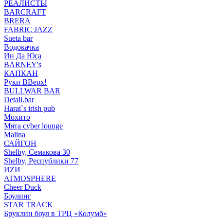
РЕАЛИСТЫ
BARCRAFT
BRERA
FABRIC JAZZ
Sueta bar
Водокачка
Ин Да Юса
BARNEY's
КАПКАН
Руки ВВерх!
BULLWAR BAR
Detali.bar
Harat`s irish pub
Мохито
Мята cyber lounge
Malina
САЙГОН
Shelby, Семакова 30
Shelby, Республики 77
ИZИ
ATMOSPHERE
Cheer Duck
Боулинг
STAR TRACK
Бруклин боул в ТРЦ «Колумб»