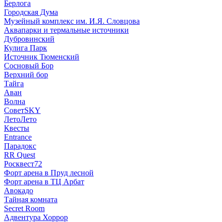
Берлога
Городская Дума
Музейный комплекс им. И.Я. Словцова
Аквапарки и термальные источники
Дубровинский
Кулига Парк
Источник Тюменский
Сосновый Бор
Верхний бор
Тайга
Аван
Волна
СоветSKY
ЛетоЛето
Квесты
Entrance
Парадокс
RR Quest
Росквест72
Форт арена в Пруд лесной
Форт арена в ТЦ Арбат
Авокадо
Тайная комната
Secret Room
Адвентура Хоррор