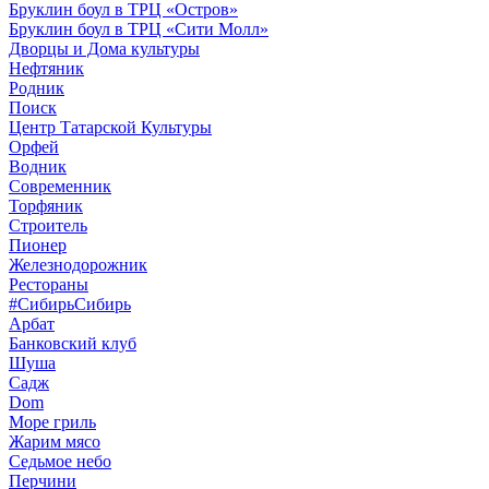
Бруклин боул в ТРЦ «Остров»
Бруклин боул в ТРЦ «Сити Молл»
Дворцы и Дома культуры
Нефтяник
Родник
Поиск
Центр Татарской Культуры
Орфей
Водник
Современник
Торфяник
Строитель
Пионер
Железнодорожник
Рестораны
#СибирьСибирь
Арбат
Банковский клуб
Шуша
Садж
Dom
Море гриль
Жарим мясо
Седьмое небо
Перчини