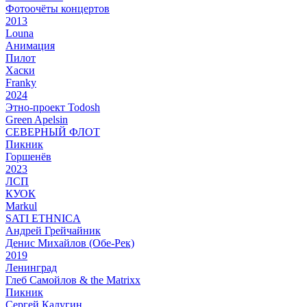
Фотоочёты концертов
2013
Louna
Анимация
Пилот
Хаски
Franky
2024
Этно-проект Todosh
Green Apelsin
СЕВЕРНЫЙ ФЛОТ
Пикник
Горшенёв
2023
ЛСП
КУОК
Markul
SATI ETHNICA
Андрей Грейчайник
Денис Михайлов (Обе-Рек)
2019
Ленинград
Глеб Самойлов & the Matrixx
Пикник
Сергей Калугин