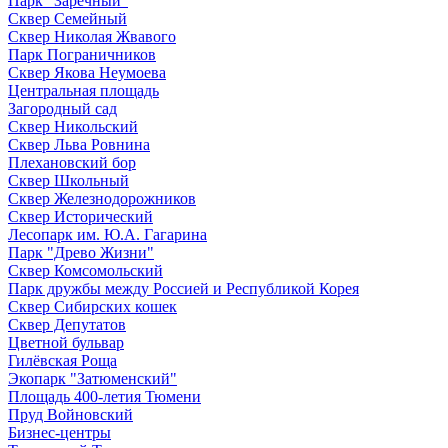
Парк "Заречный"
Сквер Семейный
Сквер Николая Жвавого
Парк Пограничников
Сквер Якова Неумоева
Центральная площадь
Загородный сад
Сквер Никольский
Сквер Льва Ровнина
Плехановский бор
Сквер Школьный
Сквер Железнодорожников
Сквер Исторический
Лесопарк им. Ю.А. Гагарина
Парк "Древо Жизни"
Сквер Комсомольский
Парк дружбы между Россией и Республикой Корея
Сквер Сибирских кошек
Сквер Депутатов
Цветной бульвар
Гилёвская Роща
Экопарк "Затюменский"
Площадь 400-летия Тюмени
Пруд Войновский
Бизнес-центры