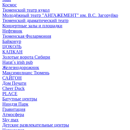
Космос
Тюменский театр кукол
Молодёжный театр "АНГАЖЕМЕНТ" им. В.С. Загоруйко
Тюменский драматический театр
Концертные залы и площадки
Нефтяник
Тюменская Филармония
Байконур
ЦОКОЛЬ
КАПКАН
Золотые ворота Сибири
Harat`s irish pub
Железнодорожник
Максимилианс Тюмень
САЙГОН
Дом Печати
Cheer Duck
PLACE
Батутные центры
Ниндзя Парк
Гравитация
Атмосфера
Sky max
Детские развлекательные центры