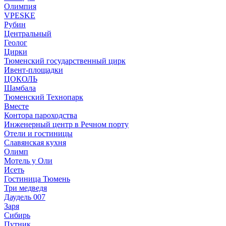
Олимпия
VPESKE
Рубин
Центральный
Геолог
Цирки
Тюменский государственный цирк
Ивент-площадки
ЦОКОЛЬ
Шамбала
Тюменский Технопарк
Вместе
Контора пароходства
Инженерный центр в Речном порту
Отели и гостиницы
Славянская кухня
Олимп
Мотель у Оли
Исеть
Гостиница Тюмень
Три медведя
Даудель 007
Заря
Сибирь
Путник