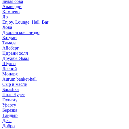
Белая сова
Алаверди
Камнево
Яр
Enjoy. Lounge. Hall. Bar
Хова
Дворянское гнездо
Батуми
Тамада
Айсберг
Цирани холл
Дружба-Ямал
Шульц
Лесной
Монарх
Aurum banket-hall
Сыр в масле
Баrаshка
Поле Чудес
Dynasty
Урарту
Березка
Тандыр
Дача
Добро