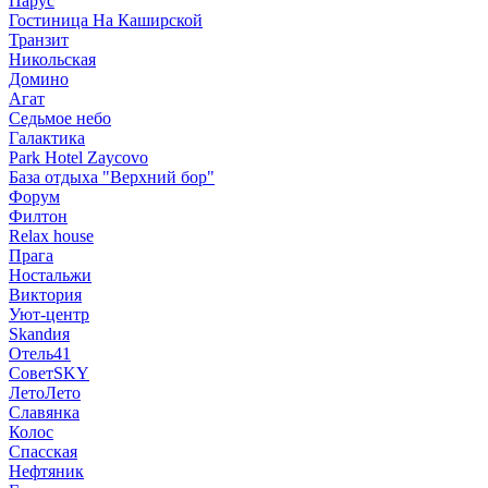
Парус
Гостиница На Каширской
Транзит
Никольская
Домино
Агат
Седьмое небо
Галактика
Park Hotel Zaycovo
База отдыха "Верхний бор"
Форум
Филтон
Relax house
Прага
Ностальжи
Виктория
Уют-центр
Skandия
Отель41
СоветSKY
ЛетоЛето
Славянка
Колос
Спасская
Нефтяник