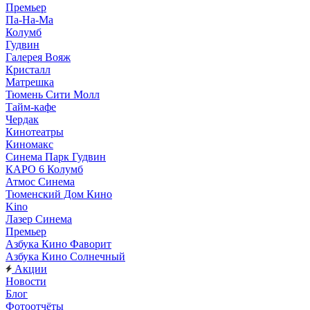
Премьер
Па-На-Ма
Колумб
Гудвин
Галерея Вояж
Кристалл
Матрешка
Тюмень Сити Молл
Тайм-кафе
Чердак
Кинотеатры
Киномакс
Синема Парк Гудвин
КАРО 6 Колумб
Атмос Синема
Тюменский Дом Кино
Kino
Лазер Синема
Премьер
Азбука Кино Фаворит
Азбука Кино Солнечный
Акции
Новости
Блог
Фотоотчёты