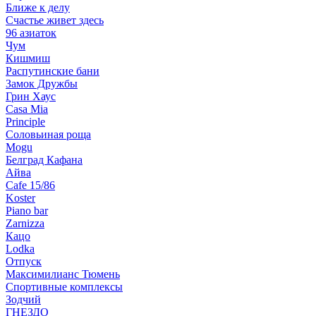
Ближе к делу
Счастье живет здесь
96 азиаток
Чум
Кишмиш
Распутинские бани
Замок Дружбы
Грин Хаус
Casa Mia
Principle
Соловьиная роща
Mogu
Белград Кафана
Айва
Cafe 15/86
Koster
Piano bar
Zarnizza
Кацо
Lodka
Отпуск
Максимилианс Тюмень
Спортивные комплексы
Зодчий
ГНЕЗДО