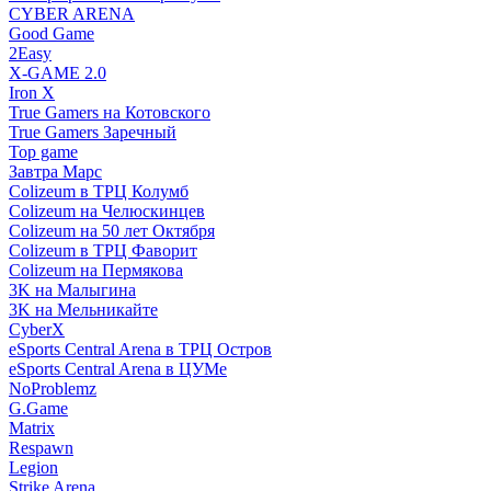
CYBER ARENA
Good Game
2Easy
X-GAME 2.0
Iron X
True Gamers на Котовского
True Gamers Заречный
Top game
Завтра Марс
Colizeum в ТРЦ Колумб
Colizeum на Челюскинцев
Colizeum на 50 лет Октября
Colizeum в ТРЦ Фаворит
Colizeum на Пермякова
3K на Малыгина
3K на Мельникайте
CyberX
eSports Central Arena в ТРЦ Остров
eSports Central Arena в ЦУМе
NoProblemz
G.Game
Matrix
Respawn
Legion
Strike Arena