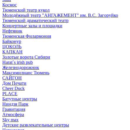
Космос
Тюменский театр кукол
Молодёжный театр "АНГАЖЕМЕНТ" им. В.С. Загоруйко
Тюменский драматический театр
Концертные залы и площадки
Нефтяник
Тюменская Филармония
Байконур
ЦОКОЛЬ
КАПКАН
Золотые ворота Сибири
Harat`s irish pub
Железнодорожник
Максимилианс Тюмень
САЙГОН
Дом Печати
Cheer Duck
PLACE
Батутные центры
Ниндзя Парк
Гравитация
Атмосфера
Sky max
Детские развлекательные центры