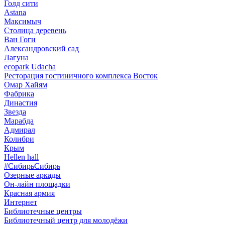
Голд сити
Astana
Максимыч
Столица деревень
Ван Гоги
Александровский сад
Лагуна
ecopark Udacha
Ресторация гостиничного комплекса Восток
Омар Хайям
Фабрика
Династия
Звезда
Марабда
Адмирал
Колибри
Крым
Hellen hall
#СибирьСибирь
Озерные аркады
Он-лайн площадки
Красная армия
Интернет
Библиотечные центры
Библиотечный центр для молодёжи