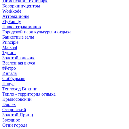
Тюменский Технопарк
Коворкинг-центры
Workkode
Аттракционы
FlyFamily
Парк аттракционов
Городской парк культуры и отдыха
Банкетные залы
Principle
Marshal
Турист
Золотой ключик
Вселенная вкуса
#Ретро
Ингала
Сиббурмаш
Парус
Теплоход Викинг
Тепло - территория отдыха
Крылосовский
Duplex
Островский
Золотой Принц
Звездное
Огни города