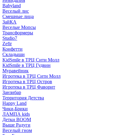
Невидалия
Babyland
Веселый лис
Смешные лица
ЗайКА
Веселые Мопсы
Трансформеры
Studio7
Zefir
Конфетти
Складыши
KidSmile в ТРЦ Сити Молл
KidSmile в ТРЦ Гудвин
Муравейник
Игротека в ТРЦ Сити Молл
Игротека в ТРЦ Остров
Игротека в ТРЦ Фаворит
Занзибар
Территория Детства
Happy Land
Чики-Брики
ЛАМПА kids
Детки BOOM
Выше Радуги
Веселый гном