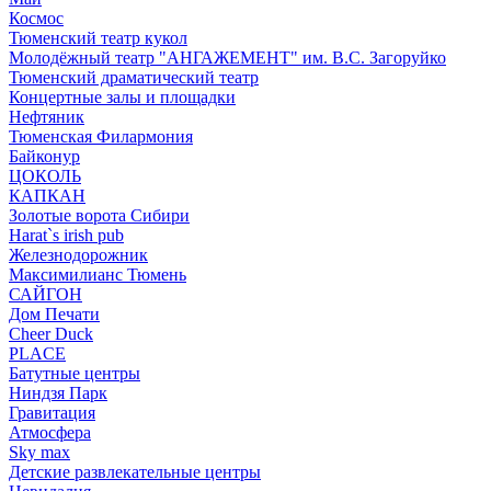
Космос
Тюменский театр кукол
Молодёжный театр "АНГАЖЕМЕНТ" им. В.С. Загоруйко
Тюменский драматический театр
Концертные залы и площадки
Нефтяник
Тюменская Филармония
Байконур
ЦОКОЛЬ
КАПКАН
Золотые ворота Сибири
Harat`s irish pub
Железнодорожник
Максимилианс Тюмень
САЙГОН
Дом Печати
Cheer Duck
PLACE
Батутные центры
Ниндзя Парк
Гравитация
Атмосфера
Sky max
Детские развлекательные центры