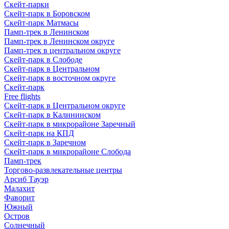
Скейт-парки
Скейт-парк в Боровском
Скейт-парк Матмасы
Памп-трек в Ленинском
Памп-трек в Ленинском округе
Памп-трек в центральном округе
Скейт-парк в Слободе
Скейт-парк в Центральном
Скейт-парк в восточном округе
Скейт-парк
Free flights
Скейт-парк в Центральном округе
Скейт-парк в Калининском
Скейт-парк в микрорайоне Заречный
Скейт-парк на КПД
Скейт-парк в Заречном
Скейт-парк в микрорайоне Слобода
Памп-трек
Торгово-развлекательные центры
Арсиб Тауэр
Малахит
Фаворит
Южный
Остров
Солнечный