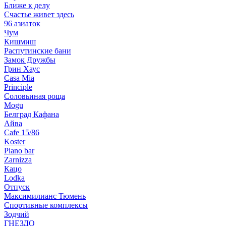
Ближе к делу
Счастье живет здесь
96 азиаток
Чум
Кишмиш
Распутинские бани
Замок Дружбы
Грин Хаус
Casa Mia
Principle
Соловьиная роща
Mogu
Белград Кафана
Айва
Cafe 15/86
Koster
Piano bar
Zarnizza
Кацо
Lodka
Отпуск
Максимилианс Тюмень
Спортивные комплексы
Зодчий
ГНЕЗДО