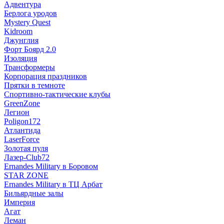
Адвентура
Берлога уродов
Mystery Quest
Kidroom
Джунглия
Форт Боярд 2.0
Изоляция
Трансформеры
Корпорация праздников
Прятки в темноте
Спортивно-тактические клубы
GreenZone
Легион
Poligon172
Атлантида
LaserForce
Золотая пуля
Лазер-Club72
Ernandes Military в Боровом
STAR ZONE
Ernandes Military в ТЦ Арбат
Бильярдные залы
Империя
Агат
Леман