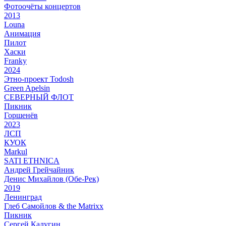
Фотоочёты концертов
2013
Louna
Анимация
Пилот
Хаски
Franky
2024
Этно-проект Todosh
Green Apelsin
СЕВЕРНЫЙ ФЛОТ
Пикник
Горшенёв
2023
ЛСП
КУОК
Markul
SATI ETHNICA
Андрей Грейчайник
Денис Михайлов (Обе-Рек)
2019
Ленинград
Глеб Самойлов & the Matrixx
Пикник
Сергей Калугин