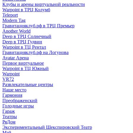
Клубы и арены виртуальной реальности
Warpoint в ТРЦ Колумб
Teleport
Modern Tag
Гравитацияклуб.рф в ТРЦ Премьер
Another World
Deep в ТРЦ Солнечный
Deep в ТРЦ Гудвин
Warpoint в ТЦ Рентал
Гравитацияклуб.рф на Логунова
Avatar Арена
Первое виртуальное
Warpoint в ТЦ Южный
Warpoint
VR72
Развлекательные центры
Наше место
Гармония
Преображенский
Голодные игры
Гараж
Театры
РяДом
Экспериментальный Шекспировский Театр
Май