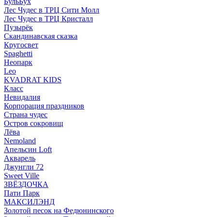
БульБух
Лес Чудес в ТРЦ Сити Молл
Лес Чудес в ТРЦ Кристалл
Пузырëк
Скандинавская сказка
Кругосвет
Spaghetti
Неопарк
Leo
KVADRAT KIDS
Класс
Невидалия
Корпорация праздников
Страна чудес
Остров сокровищ
Лёва
Nemoland
Апельсин Loft
Акварель
Джунгли 72
Sweet Ville
ЗВЁЗДОЧКА
Пати Парк
МАКСИЛЭНД
Золотой песок на Федюнинского