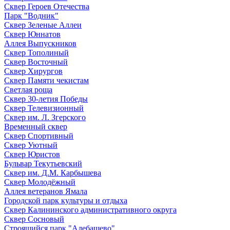
Сквер Героев Отечества
Парк "Водник"
Сквер Зеленые Аллеи
Сквер Юннатов
Аллея Выпускников
Сквер Тополиный
Сквер Восточный
Сквер Хирургов
Сквер Памяти чекистам
Светлая роща
Сквер 30-летия Победы
Сквер Телевизионный
Сквер им. Л. Згерского
Временный сквер
Сквер Спортивный
Сквер Уютный
Сквер Юристов
Бульвар Текутьевский
Сквер им. Д.М. Карбышева
Сквер Молодёжный
Аллея ветеранов Ямала
Городской парк культуры и отдыха
Сквер Калининского административного округа
Сквер Сосновый
Строящийся парк "Алебашево"