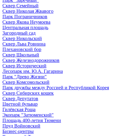
Парк "Заречный"
Сквер Семейный
Сквер Николая Жвавого
Парк Пограничников
Сквер Якова Неумоева
Центральная площадь
Загородный сад
Сквер Никольский
Сквер Льва Ровнина
Плехановский бор
Сквер Школьный
Сквер Железнодорожников
Сквер Исторический
Лесопарк им. Ю.А. Гагарина
Парк "Древо Жизни"
Сквер Комсомольский
Парк дружбы между Россией и Республикой Корея
Сквер Сибирских кошек
Сквер Депутатов
Цветной бульвар
Гилёвская Роща
Экопарк "Затюменский"
Площадь 400-летия Тюмени
Пруд Войновский
Бизнес-центры