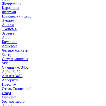
Жемчужина
Карданвал
Флагман
Цимлянский двор
Экодом
Аэлита
ЭкономЪ
Заречье
Aura
Брусника
Абшерон
Четыре комнаты
Звезда
Cozy Apartments
Sky
Симпатико 3452
Арбат 3452
Англия 3452
Алгоритм
Престиж
Отель Солнечный
Старт
Орриент
Уютное место
Арена