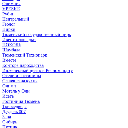
Олимпия
VPESKE
Рубин
Центральный
Геолог
Цирки
Тюменский государственный цирк
Ивент-площадки
ЦОКОЛЬ
Шамбала
Тюменский Технопарк
Вместе
Контора пароходства
Инженерный центр в Речном порту
Отели и гостиницы
Славянская кухня
Олимп
Мотель у Оли
Исеть
Гостиница Тюмень
Три медведя
Даудель 007
Заря
Сибирь
Путник