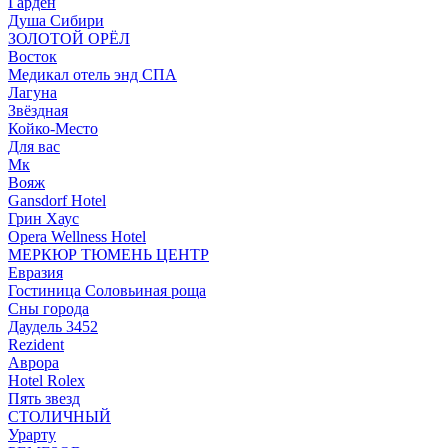
Гарден
Душа Сибири
ЗОЛОТОЙ ОРЁЛ
Восток
Медикал отель энд СПА
Лагуна
Звёздная
Койко-Место
Для вас
Мк
Вояж
Gansdorf Hotel
Грин Хаус
Opera Wellness Hotel
МЕРКЮР ТЮМЕНЬ ЦЕНТР
Евразия
Гостиница Соловьиная роща
Сны города
Даудель 3452
Rezident
Аврора
Hotel Rolex
Пять звезд
СТОЛИЧНЫЙ
Урарту