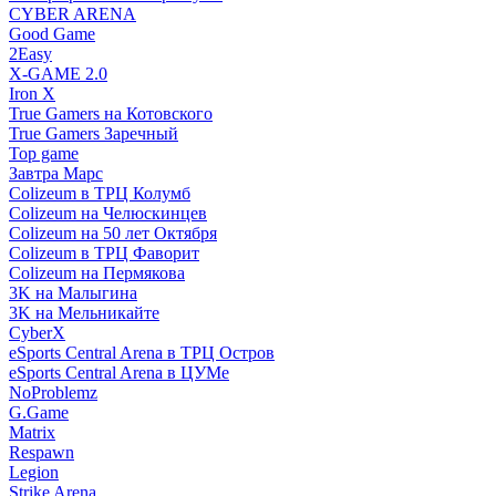
CYBER ARENA
Good Game
2Easy
X-GAME 2.0
Iron X
True Gamers на Котовского
True Gamers Заречный
Top game
Завтра Марс
Colizeum в ТРЦ Колумб
Colizeum на Челюскинцев
Colizeum на 50 лет Октября
Colizeum в ТРЦ Фаворит
Colizeum на Пермякова
3K на Малыгина
3K на Мельникайте
CyberX
eSports Central Arena в ТРЦ Остров
eSports Central Arena в ЦУМе
NoProblemz
G.Game
Matrix
Respawn
Legion
Strike Arena