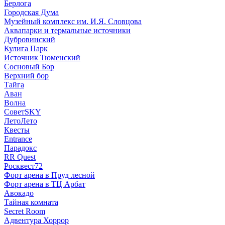
Берлога
Городская Дума
Музейный комплекс им. И.Я. Словцова
Аквапарки и термальные источники
Дубровинский
Кулига Парк
Источник Тюменский
Сосновый Бор
Верхний бор
Тайга
Аван
Волна
СоветSKY
ЛетоЛето
Квесты
Entrance
Парадокс
RR Quest
Росквест72
Форт арена в Пруд лесной
Форт арена в ТЦ Арбат
Авокадо
Тайная комната
Secret Room
Адвентура Хоррор