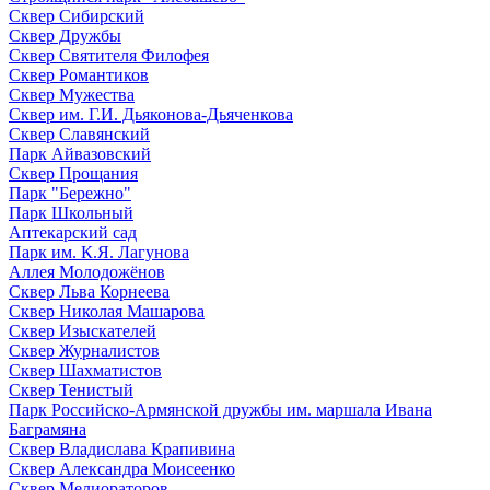
Сквер Сибирский
Сквер Дружбы
Сквер Святителя Филофея
Сквер Романтиков
Сквер Мужества
Сквер им. Г.И. Дьяконова-Дьяченкова
Сквер Славянский
Парк Айвазовский
Сквер Прощания
Парк "Бережно"
Парк Школьный
Аптекарский сад
Парк им. К.Я. Лагунова
Аллея Молодожёнов
Сквер Льва Корнеева
Сквер Николая Машарова
Сквер Изыскателей
Сквер Журналистов
Сквер Шахматистов
Сквер Тенистый
Парк Российско-Армянской дружбы им. маршала Ивана
Баграмяна
Сквер Владислава Крапивина
Сквер Александра Моисеенко
Сквер Мелиораторов