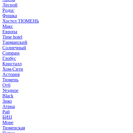
Лесной
Родос
Фишка
Хостел ТЮМЕНЬ
Макс
Европа
Time hotel
Тарманский
Солнечный
Compass
Глобус
Кристалл
Хом-Сити
Астория
Тюмень
Отб
Уездное
Black
Зико
Атриа
Рай
БИЦ
Море
Тюменская