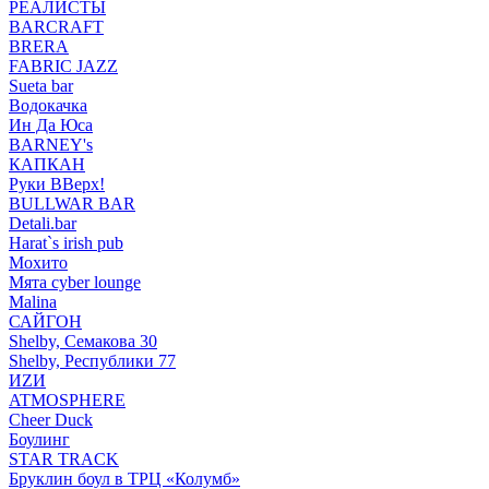
РЕАЛИСТЫ
BARCRAFT
BRERA
FABRIC JAZZ
Sueta bar
Водокачка
Ин Да Юса
BARNEY's
КАПКАН
Руки ВВерх!
BULLWAR BAR
Detali.bar
Harat`s irish pub
Мохито
Мята cyber lounge
Malina
САЙГОН
Shelby, Семакова 30
Shelby, Республики 77
ИZИ
ATMOSPHERE
Cheer Duck
Боулинг
STAR TRACK
Бруклин боул в ТРЦ «Колумб»