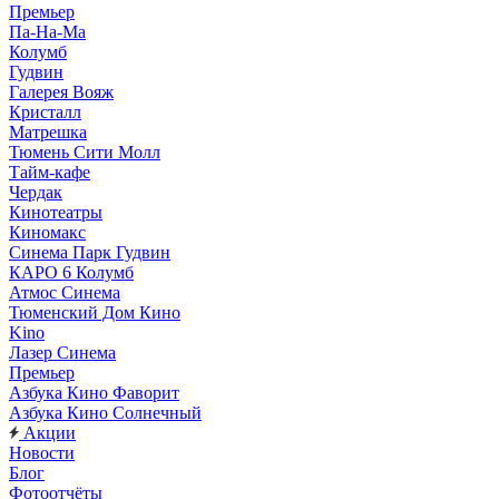
Премьер
Па-На-Ма
Колумб
Гудвин
Галерея Вояж
Кристалл
Матрешка
Тюмень Сити Молл
Тайм-кафе
Чердак
Кинотеатры
Киномакс
Синема Парк Гудвин
КАРО 6 Колумб
Атмос Синема
Тюменский Дом Кино
Kino
Лазер Синема
Премьер
Азбука Кино Фаворит
Азбука Кино Солнечный
Акции
Новости
Блог
Фотоотчёты