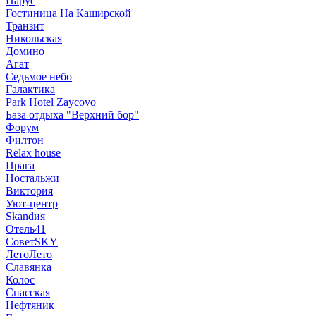
Парус
Гостиница На Каширской
Транзит
Никольская
Домино
Агат
Седьмое небо
Галактика
Park Hotel Zaycovo
База отдыха "Верхний бор"
Форум
Филтон
Relax house
Прага
Ностальжи
Виктория
Уют-центр
Skandия
Отель41
СоветSKY
ЛетоЛето
Славянка
Колос
Спасская
Нефтяник