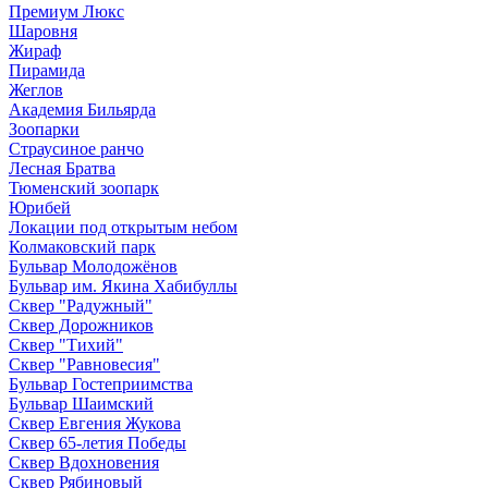
Премиум Люкс
Шаровня
Жираф
Пирамида
Жеглов
Академия Бильярда
Зоопарки
Страусиное ранчо
Лесная Братва
Тюменский зоопарк
Юрибей
Локации под открытым небом
Колмаковский парк
Бульвар Молодожёнов
Бульвар им. Якина Хабибуллы
Сквер "Радужный"
Сквер Дорожников
Сквер "Тихий"
Cквер "Равновесия"
Бульвар Гостеприимства
Бульвар Шаимский
Сквер Евгения Жукова
Сквер 65-летия Победы
Сквер Вдохновения
Сквер Рябиновый