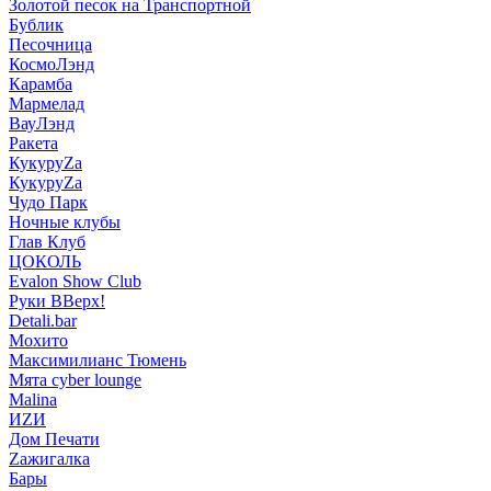
Золотой песок на Транспортной
Бублик
Песочница
КосмоЛэнд
Карамба
Мармелад
ВауЛэнд
Ракета
КукуруZа
КукуруZа
Чудо Парк
Ночные клубы
Глав Клуб
ЦОКОЛЬ
Evalon Show Club
Руки ВВерх!
Detali.bar
Мохито
Максимилианс Тюмень
Мята cyber lounge
Malina
ИZИ
Дом Печати
Zажигалка
Бары