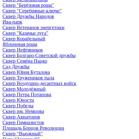
Сквер "Берёзовая роща"
Сквер "Серебряные ключи"
Сквер Дружбы Народов
Ива-парк
Сквер Ветеранов энергетики
Сквер "Казачьи луга"
Сквер Корабельный
Яблоневая роща
Сквер Нефтяников
Сквер Болгаро-Советской дружбы
Сквер Семёна Пацко
Сад Дружбы
Сквер Юрия Куталова
Сквер Тружеников тыла
Сквер Воздушно-десантных войск
Сквер Молодёжный
Сквер Петра Потапова
Сквер Юности
Сквер Победы
Сквер им. Немцова
Сквер Авиаторов
Сквер Гимназистов
Площадь Борцов Революции
Сквер "Вьюжный"