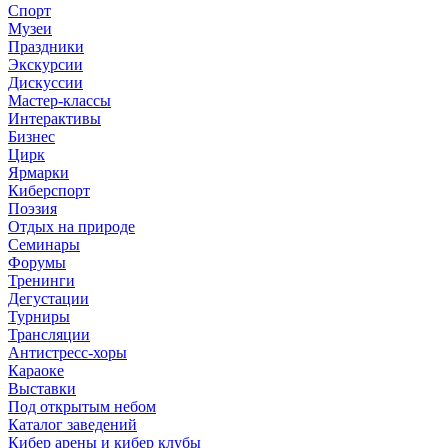
Спорт
Музеи
Праздники
Экскурсии
Дискуссии
Мастер-классы
Интерактивы
Бизнес
Цирк
Ярмарки
Киберспорт
Поэзия
Отдых на природе
Семинары
Форумы
Тренинги
Дегустации
Турниры
Трансляции
Антистресс-хоры
Караоке
Выставки
Под открытым небом
Каталог заведений
Кибер арены и кибер клубы