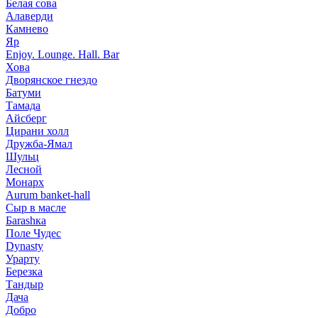
Белая сова
Алаверди
Камнево
Яр
Enjoy. Lounge. Hall. Bar
Хова
Дворянское гнездо
Батуми
Тамада
Айсберг
Цирани холл
Дружба-Ямал
Шульц
Лесной
Монарх
Aurum banket-hall
Сыр в масле
Баrаshка
Поле Чудес
Dynasty
Урарту
Березка
Тандыр
Дача
Добро