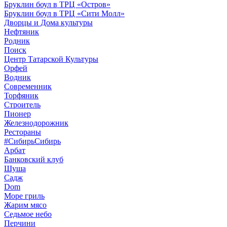
Бруклин боул в ТРЦ «Остров»
Бруклин боул в ТРЦ «Сити Молл»
Дворцы и Дома культуры
Нефтяник
Родник
Поиск
Центр Татарской Культуры
Орфей
Водник
Современник
Торфяник
Строитель
Пионер
Железнодорожник
Рестораны
#СибирьСибирь
Арбат
Банковский клуб
Шуша
Садж
Dom
Море гриль
Жарим мясо
Седьмое небо
Перчини