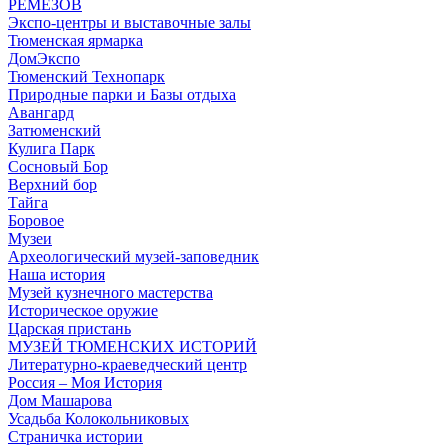
РЕМЕЗОВ
Экспо-центры и выставочные залы
Тюменская ярмарка
ДомЭкспо
Тюменский Технопарк
Природные парки и Базы отдыха
Авангард
Затюменский
Кулига Парк
Сосновый Бор
Верхний бор
Тайга
Боровое
Музеи
Археологический музей-заповедник
Наша история
Музей кузнечного мастерства
Историческое оружие
Царская пристань
МУЗЕЙ ТЮМЕНСКИХ ИСТОРИЙ
Литературно-краеведческий центр
Россия – Моя История
Дом Машарова
Усадьба Колокольниковых
Страничка истории