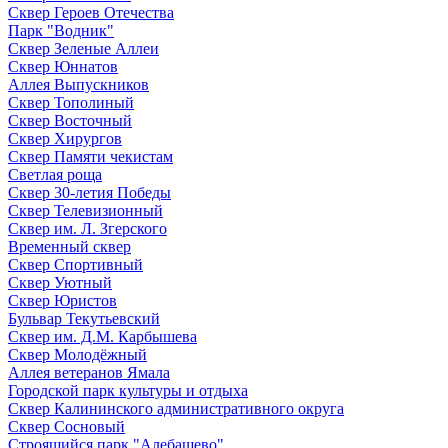
Сквер Героев Отечества
Парк "Водник"
Сквер Зеленые Аллеи
Сквер Юннатов
Аллея Выпускников
Сквер Тополиный
Сквер Восточный
Сквер Хирургов
Сквер Памяти чекистам
Светлая роща
Сквер 30-летия Победы
Сквер Телевизионный
Сквер им. Л. Згерского
Временный сквер
Сквер Спортивный
Сквер Уютный
Сквер Юристов
Бульвар Текутьевский
Сквер им. Д.М. Карбышева
Сквер Молодёжный
Аллея ветеранов Ямала
Городской парк культуры и отдыха
Сквер Калининского административного округа
Сквер Сосновый
Строящийся парк "Алебашево"