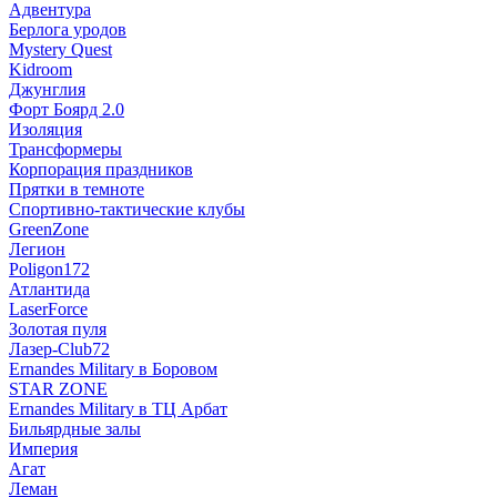
Адвентура
Берлога уродов
Mystery Quest
Kidroom
Джунглия
Форт Боярд 2.0
Изоляция
Трансформеры
Корпорация праздников
Прятки в темноте
Спортивно-тактические клубы
GreenZone
Легион
Poligon172
Атлантида
LaserForce
Золотая пуля
Лазер-Club72
Ernandes Military в Боровом
STAR ZONE
Ernandes Military в ТЦ Арбат
Бильярдные залы
Империя
Агат
Леман