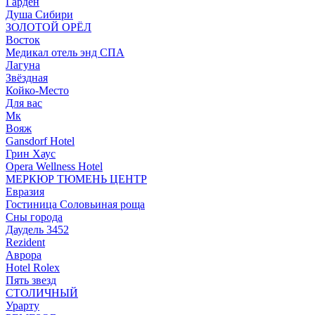
Гарден
Душа Сибири
ЗОЛОТОЙ ОРЁЛ
Восток
Медикал отель энд СПА
Лагуна
Звёздная
Койко-Место
Для вас
Мк
Вояж
Gansdorf Hotel
Грин Хаус
Opera Wellness Hotel
МЕРКЮР ТЮМЕНЬ ЦЕНТР
Евразия
Гостиница Соловьиная роща
Сны города
Даудель 3452
Rezident
Аврора
Hotel Rolex
Пять звезд
СТОЛИЧНЫЙ
Урарту