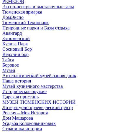
РЕМЕЗОВ
Экспо-центры и выставочные залы
Тюменская ярмарка
ДомЭкспо
Тюменский Технопарк
Природные парки и Базы отдыха
Авангард
Затюменский
Кулига Парк
Сосновый Бор
Верхний бор
Тайга
Боровое
Музеи
Археологический музей-заповедник
Наша история
Музей кузнечного мастерства
Историческое оружие
Царская пристань
МУЗЕЙ ТЮМЕНСКИХ ИСТОРИЙ
Литературно-краеведческий центр
Россия – Моя История
Дом Машарова
Усадьба Колокольниковых
Страничка истории