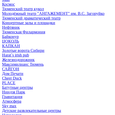
Космос
Тюменский театр кукол
Молодёжный театр "АНГАЖЕМЕНТ" им. В.С. Загоруйко
Тюменский драматический театр
Концертные залы и площадки
Нефтяник
Тюменская Филармония
Байконур
ЦОКОЛЬ
КАПКАН
Золотые ворота Сибири
Harat`s irish pub
Железнодорожник
Максимилианс Тюмень
САЙГОН
Дом Печати
Cheer Duck
PLACE
Батутные центры
Ниндзя Парк
Гравитация
Атмосфера
Sky max
Детские развлекательные центры