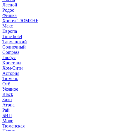
Лесной
Родос
Фишка
Хостел ТЮМЕНЬ
Макс
Европа
Time hotel
Тарманский
Солнечный
Compass
Глобус
Кристалл
Хом-Сити
Астория
Тюмень
Отб
Уездное
Black
Зико
Атриа
Рай
БИЦ
Море
Тюменская