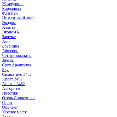
Жемчужина
Карданвал
Флагман
Цимлянский двор
Экодом
Аэлита
ЭкономЪ
Заречье
Aura
Брусника
Абшерон
Четыре комнаты
Звезда
Cozy Apartments
Sky
Симпатико 3452
Арбат 3452
Англия 3452
Алгоритм
Престиж
Отель Солнечный
Старт
Орриент
Уютное место
Арена