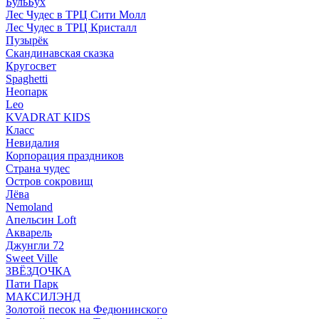
БульБух
Лес Чудес в ТРЦ Сити Молл
Лес Чудес в ТРЦ Кристалл
Пузырëк
Скандинавская сказка
Кругосвет
Spaghetti
Неопарк
Leo
KVADRAT KIDS
Класс
Невидалия
Корпорация праздников
Страна чудес
Остров сокровищ
Лёва
Nemoland
Апельсин Loft
Акварель
Джунгли 72
Sweet Ville
ЗВЁЗДОЧКА
Пати Парк
МАКСИЛЭНД
Золотой песок на Федюнинского