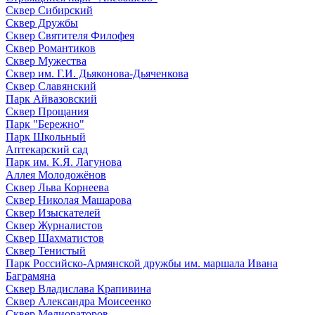
Сквер Сибирский
Сквер Дружбы
Сквер Святителя Филофея
Сквер Романтиков
Сквер Мужества
Сквер им. Г.И. Дьяконова-Дьяченкова
Сквер Славянский
Парк Айвазовский
Сквер Прощания
Парк "Бережно"
Парк Школьный
Аптекарский сад
Парк им. К.Я. Лагунова
Аллея Молодожёнов
Сквер Льва Корнеева
Сквер Николая Машарова
Сквер Изыскателей
Сквер Журналистов
Сквер Шахматистов
Сквер Тенистый
Парк Российско-Армянской дружбы им. маршала Ивана
Баграмяна
Сквер Владислава Крапивина
Сквер Александра Моисеенко
Сквер Мелиораторов