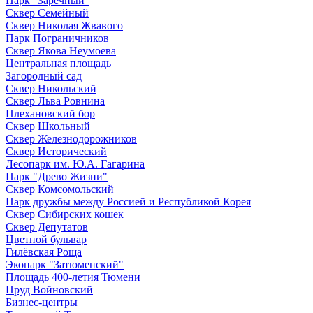
Парк "Заречный"
Сквер Семейный
Сквер Николая Жвавого
Парк Пограничников
Сквер Якова Неумоева
Центральная площадь
Загородный сад
Сквер Никольский
Сквер Льва Ровнина
Плехановский бор
Сквер Школьный
Сквер Железнодорожников
Сквер Исторический
Лесопарк им. Ю.А. Гагарина
Парк "Древо Жизни"
Сквер Комсомольский
Парк дружбы между Россией и Республикой Корея
Сквер Сибирских кошек
Сквер Депутатов
Цветной бульвар
Гилёвская Роща
Экопарк "Затюменский"
Площадь 400-летия Тюмени
Пруд Войновский
Бизнес-центры