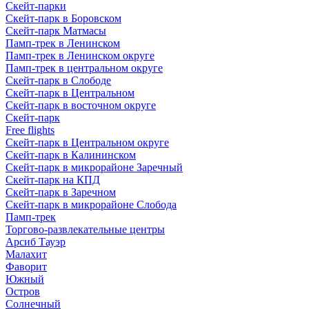
Скейт-парки
Скейт-парк в Боровском
Скейт-парк Матмасы
Памп-трек в Ленинском
Памп-трек в Ленинском округе
Памп-трек в центральном округе
Скейт-парк в Слободе
Скейт-парк в Центральном
Скейт-парк в восточном округе
Скейт-парк
Free flights
Скейт-парк в Центральном округе
Скейт-парк в Калининском
Скейт-парк в микрорайоне Заречный
Скейт-парк на КПД
Скейт-парк в Заречном
Скейт-парк в микрорайоне Слобода
Памп-трек
Торгово-развлекательные центры
Арсиб Тауэр
Малахит
Фаворит
Южный
Остров
Солнечный