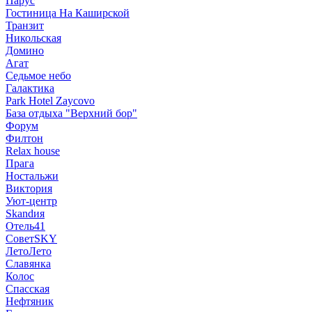
Парус
Гостиница На Каширской
Транзит
Никольская
Домино
Агат
Седьмое небо
Галактика
Park Hotel Zaycovo
База отдыха "Верхний бор"
Форум
Филтон
Relax house
Прага
Ностальжи
Виктория
Уют-центр
Skandия
Отель41
СоветSKY
ЛетоЛето
Славянка
Колос
Спасская
Нефтяник