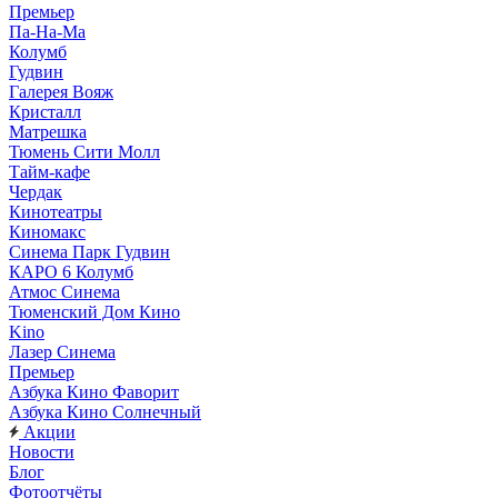
Премьер
Па-На-Ма
Колумб
Гудвин
Галерея Вояж
Кристалл
Матрешка
Тюмень Сити Молл
Тайм-кафе
Чердак
Кинотеатры
Киномакс
Синема Парк Гудвин
КАРО 6 Колумб
Атмос Синема
Тюменский Дом Кино
Kino
Лазер Синема
Премьер
Азбука Кино Фаворит
Азбука Кино Солнечный
Акции
Новости
Блог
Фотоотчёты