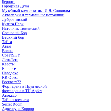
Берлога
Городская Дума
Музейный комплекс им. И.Я. Словцова
Аквапарки и термальные источники
Дубровинский
Кулига Парк
Источник Тюменский
Сосновый Бор
Верхний бор
Тайга
Аван
Волна
СоветSKY
ЛетоЛето
Квесты
Entrance
Парадокс
RR Quest
Росквест72
Форт арена в Пруд лесной
Форт арена в ТЦ Арбат
Авокадо
Тайная комната
Secret Room
Адвентура Хоррор