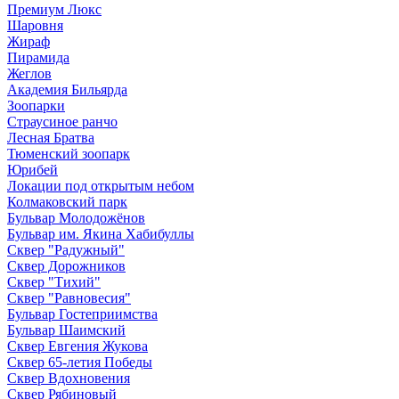
Премиум Люкс
Шаровня
Жираф
Пирамида
Жеглов
Академия Бильярда
Зоопарки
Страусиное ранчо
Лесная Братва
Тюменский зоопарк
Юрибей
Локации под открытым небом
Колмаковский парк
Бульвар Молодожёнов
Бульвар им. Якина Хабибуллы
Сквер "Радужный"
Сквер Дорожников
Сквер "Тихий"
Cквер "Равновесия"
Бульвар Гостеприимства
Бульвар Шаимский
Сквер Евгения Жукова
Сквер 65-летия Победы
Сквер Вдохновения
Сквер Рябиновый