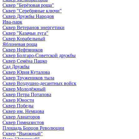
Сквер "Берёзовая роща"
Сквер "Серебряные ключи"
Сквер Дружбы Народов
Ива-парк
Сквер Ветеранов энергетики
Сквер "Казачьи луга"
Сквер Корабельный
Яблоневая роща
Сквер Нефтяников
Сквер Болгаро-Советской дружбы
Сквер Семёна Пацко
Сад Дружбы
Сквер Юрия Куталова
Сквер Тружеников тыла
Сквер Воздушно-десантных войск
Сквер Молодёжный
Сквер Петра Потапова
Сквер Юности
Сквер Победы
Сквер им. Немцова
Сквер Авиаторов
Сквер Гимназистов
Площадь Борцов Революции
Сквер "Вьюжный"