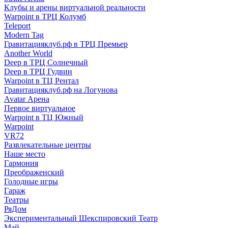
Клубы и арены виртуальной реальности
Warpoint в ТРЦ Колумб
Teleport
Modern Tag
Гравитацияклуб.рф в ТРЦ Премьер
Another World
Deep в ТРЦ Солнечный
Deep в ТРЦ Гудвин
Warpoint в ТЦ Рентал
Гравитацияклуб.рф на Логунова
Avatar Арена
Первое виртуальное
Warpoint в ТЦ Южный
Warpoint
VR72
Развлекательные центры
Наше место
Гармония
Преображенский
Голодные игры
Гараж
Театры
РяДом
Экспериментальный Шекспировский Театр
Май