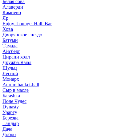
Белая сова
Алаверди
Камнево
Яр
Enjoy. Lounge. Hall. Bar
Хова
Дворянское гнездо
Батуми
Тамада
Айсберг
Цирани холл
Дружба-Ямал
Шульц
Лесной
Монарх
Aurum banket-hall
Сыр в масле
Баrаshка
Поле Чудес
Dynasty
Урарту
Березка
Тандыр
Дача
Добро