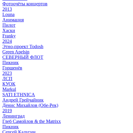
Фотоочёты концертов
2013
Louna
Анимация
Пилот
Хаски
Franky
2024
Этно-проект Todosh
Green Apelsin
СЕВЕРНЫЙ ФЛОТ
Пикник
Горшенёв
2023
ЛСП
КУОК
Markul
SATI ETHNICA
Андрей Грейчайник
Денис Михайлов (Обе-Рек)
2019
Ленинград
Глеб Самойлов & the Matrixx
Пикник
Сергей Калугин