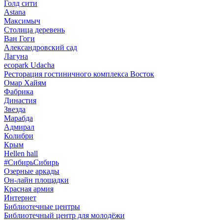
Голд сити
Astana
Максимыч
Столица деревень
Ван Гоги
Александровский сад
Лагуна
ecopark Udacha
Ресторация гостиничного комплекса Восток
Омар Хайям
Фабрика
Династия
Звезда
Марабда
Адмирал
Колибри
Крым
Hellen hall
#СибирьСибирь
Озерные аркады
Он-лайн площадки
Красная армия
Интернет
Библиотечные центры
Библиотечный центр для молодёжи