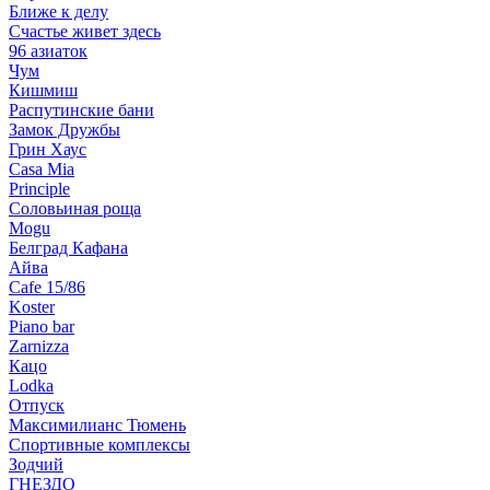
Ближе к делу
Счастье живет здесь
96 азиаток
Чум
Кишмиш
Распутинские бани
Замок Дружбы
Грин Хаус
Casa Mia
Principle
Соловьиная роща
Mogu
Белград Кафана
Айва
Cafe 15/86
Koster
Piano bar
Zarnizza
Кацо
Lodka
Отпуск
Максимилианс Тюмень
Спортивные комплексы
Зодчий
ГНЕЗДО