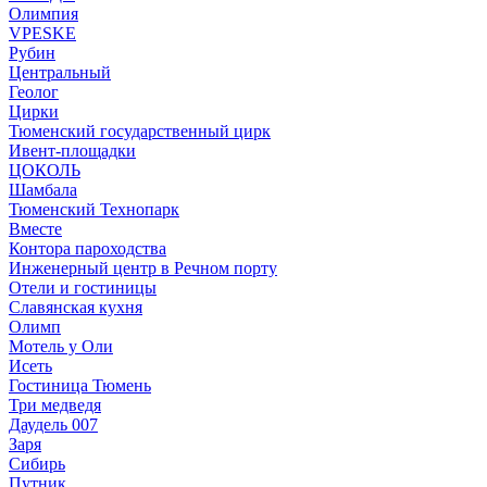
Олимпия
VPESKE
Рубин
Центральный
Геолог
Цирки
Тюменский государственный цирк
Ивент-площадки
ЦОКОЛЬ
Шамбала
Тюменский Технопарк
Вместе
Контора пароходства
Инженерный центр в Речном порту
Отели и гостиницы
Славянская кухня
Олимп
Мотель у Оли
Исеть
Гостиница Тюмень
Три медведя
Даудель 007
Заря
Сибирь
Путник