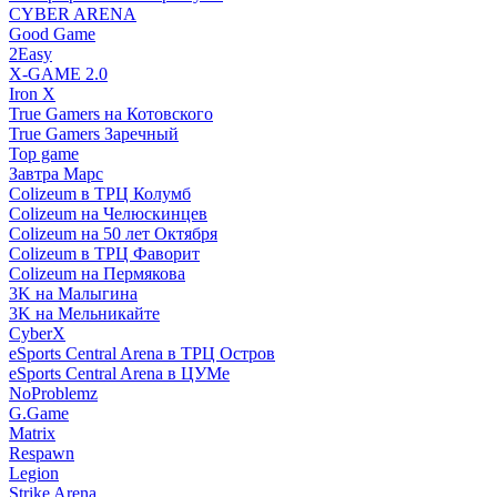
CYBER ARENA
Good Game
2Easy
X-GAME 2.0
Iron X
True Gamers на Котовского
True Gamers Заречный
Top game
Завтра Марс
Colizeum в ТРЦ Колумб
Colizeum на Челюскинцев
Colizeum на 50 лет Октября
Colizeum в ТРЦ Фаворит
Colizeum на Пермякова
3K на Малыгина
3K на Мельникайте
CyberX
eSports Central Arena в ТРЦ Остров
eSports Central Arena в ЦУМе
NoProblemz
G.Game
Matrix
Respawn
Legion
Strike Arena