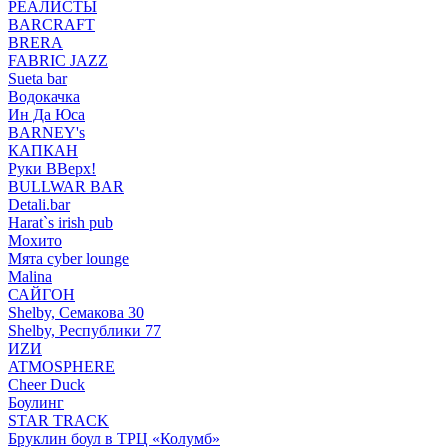
РЕАЛИСТЫ
BARCRAFT
BRERA
FABRIC JAZZ
Sueta bar
Водокачка
Ин Да Юса
BARNEY's
КАПКАН
Руки ВВерх!
BULLWAR BAR
Detali.bar
Harat`s irish pub
Мохито
Мята cyber lounge
Malina
САЙГОН
Shelby, Семакова 30
Shelby, Республики 77
ИZИ
ATMOSPHERE
Cheer Duck
Боулинг
STAR TRACK
Бруклин боул в ТРЦ «Колумб»