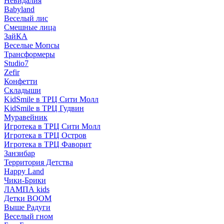
Невидалия
Babyland
Веселый лис
Смешные лица
ЗайКА
Веселые Мопсы
Трансформеры
Studio7
Zefir
Конфетти
Складыши
KidSmile в ТРЦ Сити Молл
KidSmile в ТРЦ Гудвин
Муравейник
Игротека в ТРЦ Сити Молл
Игротека в ТРЦ Остров
Игротека в ТРЦ Фаворит
Занзибар
Территория Детства
Happy Land
Чики-Брики
ЛАМПА kids
Детки BOOM
Выше Радуги
Веселый гном