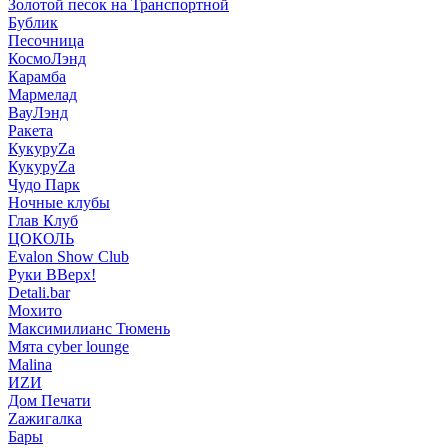
Золотой песок на Транспортной
Бублик
Песочница
КосмоЛэнд
Карамба
Мармелад
ВауЛэнд
Ракета
КукуруZа
КукуруZа
Чудо Парк
Ночные клубы
Глав Клуб
ЦОКОЛЬ
Evalon Show Club
Руки ВВерх!
Detali.bar
Мохито
Максимилианс Тюмень
Мята cyber lounge
Malina
ИZИ
Дом Печати
Zажигалка
Бары