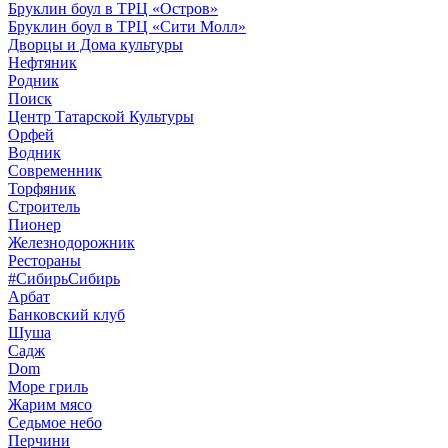
Бруклин боул в ТРЦ «Остров»
Бруклин боул в ТРЦ «Сити Молл»
Дворцы и Дома культуры
Нефтяник
Родник
Поиск
Центр Татарской Культуры
Орфей
Водник
Современник
Торфяник
Строитель
Пионер
Железнодорожник
Рестораны
#СибирьСибирь
Арбат
Банковский клуб
Шуша
Садж
Dom
Море гриль
Жарим мясо
Седьмое небо
Перчини