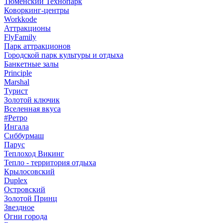
Тюменский Технопарк
Коворкинг-центры
Workkode
Аттракционы
FlyFamily
Парк аттракционов
Городской парк культуры и отдыха
Банкетные залы
Principle
Marshal
Турист
Золотой ключик
Вселенная вкуса
#Ретро
Ингала
Сиббурмаш
Парус
Теплоход Викинг
Тепло - территория отдыха
Крылосовский
Duplex
Островский
Золотой Принц
Звездное
Огни города