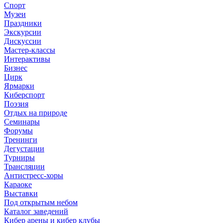
Спорт
Музеи
Праздники
Экскурсии
Дискуссии
Мастер-классы
Интерактивы
Бизнес
Цирк
Ярмарки
Киберспорт
Поэзия
Отдых на природе
Семинары
Форумы
Тренинги
Дегустации
Турниры
Трансляции
Антистресс-хоры
Караоке
Выставки
Под открытым небом
Каталог заведений
Кибер арены и кибер клубы