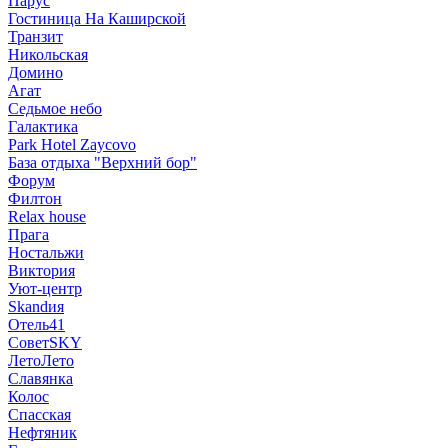
Парус
Гостиница На Каширской
Транзит
Никольская
Домино
Агат
Седьмое небо
Галактика
Park Hotel Zaycovo
База отдыха "Верхний бор"
Форум
Филтон
Relax house
Прага
Ностальжи
Виктория
Уют-центр
Skandия
Отель41
СоветSKY
ЛетоЛето
Славянка
Колос
Спасская
Нефтяник