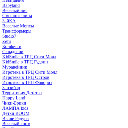
Невидалия
Babyland
Веселый лис
Смешные лица
ЗайКА
Веселые Мопсы
Трансформеры
Studio7
Zefir
Конфетти
Складыши
KidSmile в ТРЦ Сити Молл
KidSmile в ТРЦ Гудвин
Муравейник
Игротека в ТРЦ Сити Молл
Игротека в ТРЦ Остров
Игротека в ТРЦ Фаворит
Занзибар
Территория Детства
Happy Land
Чики-Брики
ЛАМПА kids
Детки BOOM
Выше Радуги
Веселый гном