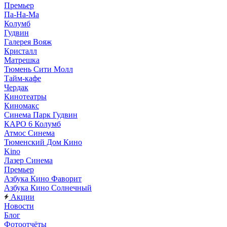
Премьер
Па-На-Ма
Колумб
Гудвин
Галерея Вояж
Кристалл
Матрешка
Тюмень Сити Молл
Тайм-кафе
Чердак
Кинотеатры
Киномакс
Синема Парк Гудвин
КАРО 6 Колумб
Атмос Синема
Тюменский Дом Кино
Kino
Лазер Синема
Премьер
Азбука Кино Фаворит
Азбука Кино Солнечный
Акции
Новости
Блог
Фотоотчёты