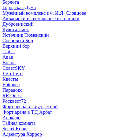
Берлога
Городская Дума
Музейный комплекс им. И.Я. Словцова
Аквапарки и термальные источники
Дубровинский
Кулига Парк
Источник Тюменский
Сосновый Бор
Верхний бор
Тайга
Аван
Волна
СоветSKY
ЛетоЛето
Квесты
Entrance
Парадокс
RR Quest
Росквест72
Форт арена в Пруд лесной
Форт арена в ТЦ Арбат
Авокадо
Тайная комната
Secret Room
Адвентура Хоррор