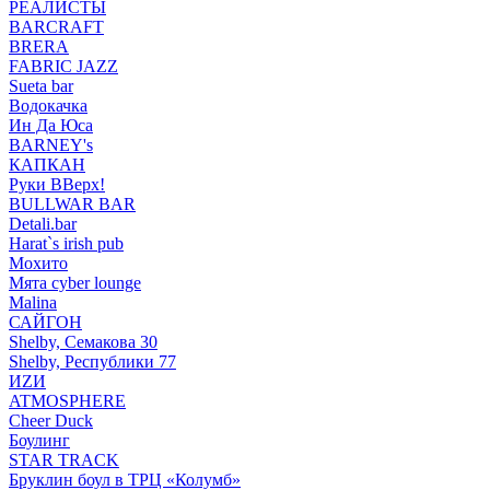
РЕАЛИСТЫ
BARCRAFT
BRERA
FABRIC JAZZ
Sueta bar
Водокачка
Ин Да Юса
BARNEY's
КАПКАН
Руки ВВерх!
BULLWAR BAR
Detali.bar
Harat`s irish pub
Мохито
Мята cyber lounge
Malina
САЙГОН
Shelby, Семакова 30
Shelby, Республики 77
ИZИ
ATMOSPHERE
Cheer Duck
Боулинг
STAR TRACK
Бруклин боул в ТРЦ «Колумб»