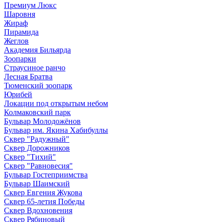
Премиум Люкс
Шаровня
Жираф
Пирамида
Жеглов
Академия Бильярда
Зоопарки
Страусиное ранчо
Лесная Братва
Тюменский зоопарк
Юрибей
Локации под открытым небом
Колмаковский парк
Бульвар Молодожёнов
Бульвар им. Якина Хабибуллы
Сквер "Радужный"
Сквер Дорожников
Сквер "Тихий"
Cквер "Равновесия"
Бульвар Гостеприимства
Бульвар Шаимский
Сквер Евгения Жукова
Сквер 65-летия Победы
Сквер Вдохновения
Сквер Рябиновый