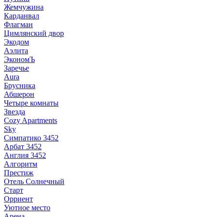
Жемчужина
Карданвал
Флагман
Цимлянский двор
Экодом
Аэлита
ЭкономЪ
Заречье
Aura
Брусника
Абшерон
Четыре комнаты
Звезда
Cozy Apartments
Sky
Симпатико 3452
Арбат 3452
Англия 3452
Алгоритм
Престиж
Отель Солнечный
Старт
Орриент
Уютное место
Арена