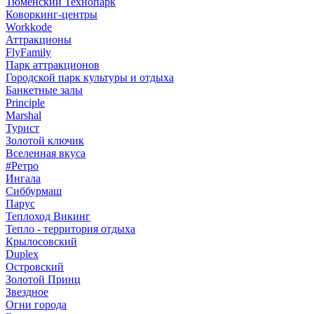
Тюменский Технопарк
Коворкинг-центры
Workkode
Аттракционы
FlyFamily
Парк аттракционов
Городской парк культуры и отдыха
Банкетные залы
Principle
Marshal
Турист
Золотой ключик
Вселенная вкуса
#Ретро
Ингала
Сиббурмаш
Парус
Теплоход Викинг
Тепло - территория отдыха
Крылосовский
Duplex
Островский
Золотой Принц
Звездное
Огни города