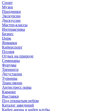
Спорт
Музеи
Праздники
Экскурсии
Дискуссии
Мастер-классы
Интерактивы
Бизнес
Цирк
Ярмарки
Киберспорт
Поэзия
Отдых на природе
Семинары
Форумы
Тренинги
Дегустации
Турниры
Трансляции
Антистресс-хоры
Караоке
Выставки
Под открытым небом
Каталог заведений
Кибер арены и кибер клубы