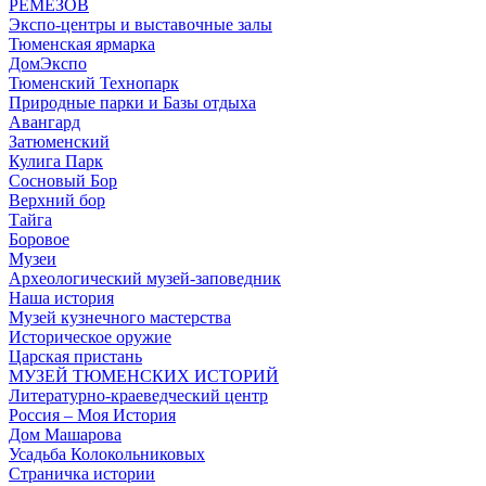
РЕМЕЗОВ
Экспо-центры и выставочные залы
Тюменская ярмарка
ДомЭкспо
Тюменский Технопарк
Природные парки и Базы отдыха
Авангард
Затюменский
Кулига Парк
Сосновый Бор
Верхний бор
Тайга
Боровое
Музеи
Археологический музей-заповедник
Наша история
Музей кузнечного мастерства
Историческое оружие
Царская пристань
МУЗЕЙ ТЮМЕНСКИХ ИСТОРИЙ
Литературно-краеведческий центр
Россия – Моя История
Дом Машарова
Усадьба Колокольниковых
Страничка истории