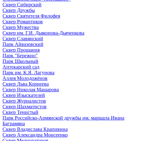
Сквер Сибирский
Сквер Дружбы
Сквер Святителя Филофея
Сквер Романтиков
Сквер Мужества
Сквер им. Г.И. Дьяконова-Дьяченкова
Сквер Славянский
Парк Айвазовский
Сквер Прощания
Парк "Бережно"
Парк Школьный
Аптекарский сад
Парк им. К.Я. Лагунова
Аллея Молодожёнов
Сквер Льва Корнеева
Сквер Николая Машарова
Сквер Изыскателей
Сквер Журналистов
Сквер Шахматистов
Сквер Тенистый
Парк Российско-Армянской дружбы им. маршала Ивана
Баграмяна
Сквер Владислава Крапивина
Сквер Александра Моисеенко
Сквер Мелиораторов