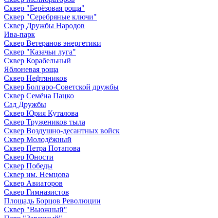
Сквер "Берёзовая роща"
Сквер "Серебряные ключи"
Сквер Дружбы Народов
Ива-парк
Сквер Ветеранов энергетики
Сквер "Казачьи луга"
Сквер Корабельный
Яблоневая роща
Сквер Нефтяников
Сквер Болгаро-Советской дружбы
Сквер Семёна Пацко
Сад Дружбы
Сквер Юрия Куталова
Сквер Тружеников тыла
Сквер Воздушно-десантных войск
Сквер Молодёжный
Сквер Петра Потапова
Сквер Юности
Сквер Победы
Сквер им. Немцова
Сквер Авиаторов
Сквер Гимназистов
Площадь Борцов Революции
Сквер "Вьюжный"