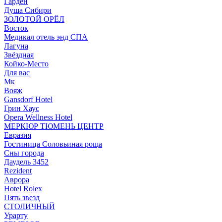
Гарден
Душа Сибири
ЗОЛОТОЙ ОРЁЛ
Восток
Медикал отель энд СПА
Лагуна
Звёздная
Койко-Место
Для вас
Мк
Вояж
Gansdorf Hotel
Грин Хаус
Opera Wellness Hotel
МЕРКЮР ТЮМЕНЬ ЦЕНТР
Евразия
Гостиница Соловьиная роща
Сны города
Даудель 3452
Rezident
Аврора
Hotel Rolex
Пять звезд
СТОЛИЧНЫЙ
Урарту