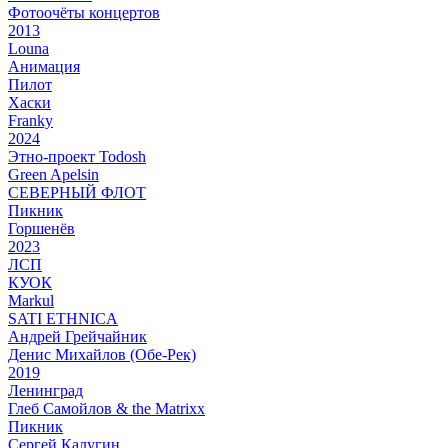
Фотоочёты концертов
2013
Louna
Анимация
Пилот
Хаски
Franky
2024
Этно-проект Todosh
Green Apelsin
СЕВЕРНЫЙ ФЛОТ
Пикник
Горшенёв
2023
ЛСП
КУОК
Markul
SATI ETHNICA
Андрей Грейчайник
Денис Михайлов (Обе-Рек)
2019
Ленинград
Глеб Самойлов & the Matrixx
Пикник
Сергей Калугин