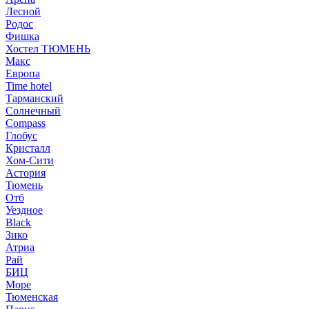
Лесной
Родос
Фишка
Хостел ТЮМЕНЬ
Макс
Европа
Time hotel
Тарманский
Солнечный
Compass
Глобус
Кристалл
Хом-Сити
Астория
Тюмень
Отб
Уездное
Black
Зико
Атриа
Рай
БИЦ
Море
Тюменская