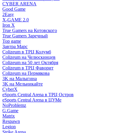
CYBER ARENA
Good Game
2Easy
X-GAME 2.0
Iron X
True Gamers на Котовского
True Gamers Заречный
Top game
Завтра Марс
Colizeum в ТРЦ Колумб
Colizeum на Челюскинцев
Colizeum на 50 лет Октября
Colizeum в ТРЦ Фаворит
Colizeum на Пермякова
3K на Малыгина
3K на Мельникайте
CyberX
eSports Central Arena в ТРЦ Остров
eSports Central Arena в ЦУМе
NoProblemz
G.Game
Matrix
Respawn
Legion
Strike Arena