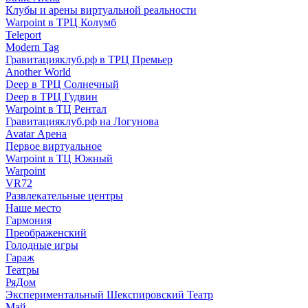
Клубы и арены виртуальной реальности
Warpoint в ТРЦ Колумб
Teleport
Modern Tag
Гравитацияклуб.рф в ТРЦ Премьер
Another World
Deep в ТРЦ Солнечный
Deep в ТРЦ Гудвин
Warpoint в ТЦ Рентал
Гравитацияклуб.рф на Логунова
Avatar Арена
Первое виртуальное
Warpoint в ТЦ Южный
Warpoint
VR72
Развлекательные центры
Наше место
Гармония
Преображенский
Голодные игры
Гараж
Театры
РяДом
Экспериментальный Шекспировский Театр
Май