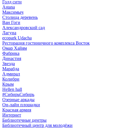
Голд сити
Astana
Максимыч
Столица деревень
Ван Гоги
Александровский сад
Лагуна
ecopark Udacha
Ресторация гостиничного комплекса Восток
Омар Хайям
Фабрика
Династия
Звезда
Марабда
Адмирал
Колибри
Крым
Hellen hall
#СибирьСибирь
Озерные аркады
Он-лайн площадки
Красная армия
Интернет
Библиотечные центры
Библиотечный центр для молодёжи