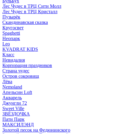
БульБух
Лес Чудес в ТРЦ Сити Молл
Лес Чудес в ТРЦ Кристалл
Пузырëк
Скандинавская сказка
Кругосвет
Spaghetti
Неопарк
Leo
KVADRAT KIDS
Класс
Невидалия
Корпорация праздников
Страна чудес
Остров сокровищ
Лёва
Nemoland
Апельсин Loft
Акварель
Джунгли 72
Sweet Ville
ЗВЁЗДОЧКА
Пати Парк
МАКСИЛЭНД
Золотой песок на Федюнинского