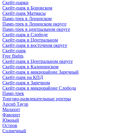
Скейт-парки
Скейт-парк в Боровском
Скейт-парк Матмасы
Памп-трек в Ленинском
Памп-трек в Ленинском округе
Памп-трек в центральном округе
Скейт-парк в Слободе
Скейт-парк в Центральном
Скейт-парк в восточном округе
Скейт-парк
Free flights
Скейт-парк в Центральном округе
Скейт-парк в Калининском
Скейт-парк в микрорайоне Заречный
Скейт-парк на КПД
Скейт-парк в Заречном
Скейт-парк в микрорайоне Слобода
Памп-трек
Торгово-развлекательные центры
Арсиб Тауэр
Малахит
Фаворит
Южный
Остров
Солнечный