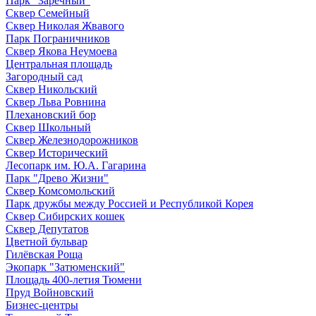
Парк "Заречный"
Сквер Семейный
Сквер Николая Жвавого
Парк Пограничников
Сквер Якова Неумоева
Центральная площадь
Загородный сад
Сквер Никольский
Сквер Льва Ровнина
Плехановский бор
Сквер Школьный
Сквер Железнодорожников
Сквер Исторический
Лесопарк им. Ю.А. Гагарина
Парк "Древо Жизни"
Сквер Комсомольский
Парк дружбы между Россией и Республикой Корея
Сквер Сибирских кошек
Сквер Депутатов
Цветной бульвар
Гилёвская Роща
Экопарк "Затюменский"
Площадь 400-летия Тюмени
Пруд Войновский
Бизнес-центры