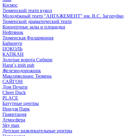
Космос
Тюменский театр кукол
Молодёжный театр "АНГАЖЕМЕНТ" им. В.С. Загоруйко
Тюменский драматический театр
Концертные залы и площадки
Нефтяник
Тюменская Филармония
Байконур
ЦОКОЛЬ
КАПКАН
Золотые ворота Сибири
Harat`s irish pub
Железнодорожник
Максимилианс Тюмень
САЙГОН
Дом Печати
Cheer Duck
PLACE
Батутные центры
Ниндзя Парк
Гравитация
Атмосфера
Sky max
Детские развлекательные центры