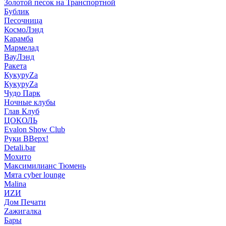
Золотой песок на Транспортной
Бублик
Песочница
КосмоЛэнд
Карамба
Мармелад
ВауЛэнд
Ракета
КукуруZа
КукуруZа
Чудо Парк
Ночные клубы
Глав Клуб
ЦОКОЛЬ
Evalon Show Club
Руки ВВерх!
Detali.bar
Мохито
Максимилианс Тюмень
Мята cyber lounge
Malina
ИZИ
Дом Печати
Zажигалка
Бары