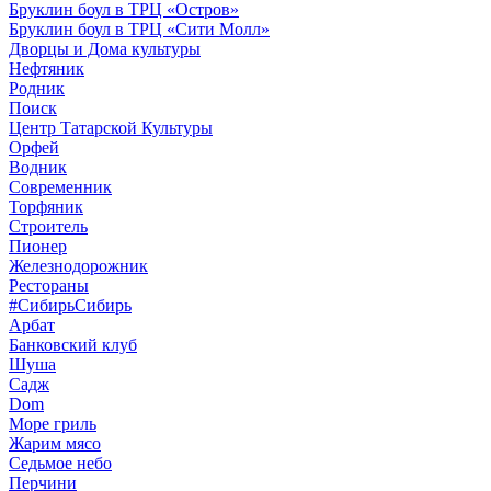
Бруклин боул в ТРЦ «Остров»
Бруклин боул в ТРЦ «Сити Молл»
Дворцы и Дома культуры
Нефтяник
Родник
Поиск
Центр Татарской Культуры
Орфей
Водник
Современник
Торфяник
Строитель
Пионер
Железнодорожник
Рестораны
#СибирьСибирь
Арбат
Банковский клуб
Шуша
Садж
Dom
Море гриль
Жарим мясо
Седьмое небо
Перчини