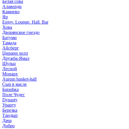
Белая сова
Алаверди
Камнево
Яр
Enjoy. Lounge. Hall. Bar
Хова
Дворянское гнездо
Батуми
Тамада
Айсберг
Цирани холл
Дружба-Ямал
Шульц
Лесной
Монарх
Aurum banket-hall
Сыр в масле
Баrаshка
Поле Чудес
Dynasty
Урарту
Березка
Тандыр
Дача
Добро