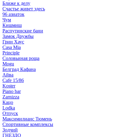
Ближе к делу
Счастье живет здесь
96 азиаток
Чум
Кишмиш
Распутинские бани
Замок Дружбы
Грин Хаус
Casa Mia
Principle
Соловьиная роща
Mogu
Белград Кафана
Айва
Cafe 15/86
Koster
Piano bar
Zarnizza
Кацо
Lodka
Отпуск
Максимилианс Тюмень
Спортивные комплексы
Зодчий
ГНЕЗДО