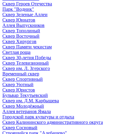
Сквер Героев Отечества
Парк "Водник"
Сквер Зеленые Аллеи
Сквер Юннатов
Аллея Выпускников
Сквер Тополиный
Сквер Восточный
Сквер Хирургов
Сквер Памяти чекистам
Светлая роща
Сквер 30-летия Победы
Сквер Телевизионный
Сквер им. Л. Згерского
Временный сквер
Сквер Спортивный
Сквер Уютный
Сквер Юристов
Бульвар Текутьевский
Сквер им. Д.М. Карбышева
Сквер Молодёжный
Аллея ветеранов Ямала
Городской парк культуры и отдыха
Сквер Калининского административного округа
Сквер Сосновый
Строящийся парк "Алебашево"