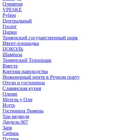
Олимпия
VPESKE
Рубин
Центральный
Геолог
Цирки
Тюменский государственный цирк
Ивент-площадки
ЦОКОЛЬ
Шамбала
Тюменский Технопарк
Вместе
Контора пароходства
Инженерный центр в Речном порту
Отели и гостиницы
Славянская кухня
Олимп
Мотель у Оли
Исеть
Гостиница Тюмень
Три медведя
Даудель 007
Заря
Сибирь
Путник