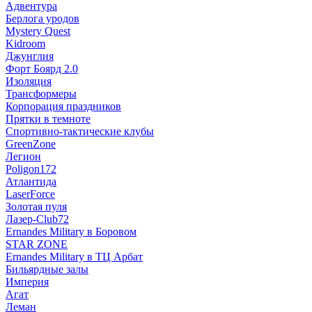
Адвентура
Берлога уродов
Mystery Quest
Kidroom
Джунглия
Форт Боярд 2.0
Изоляция
Трансформеры
Корпорация праздников
Прятки в темноте
Спортивно-тактические клубы
GreenZone
Легион
Poligon172
Атлантида
LaserForce
Золотая пуля
Лазер-Club72
Ernandes Military в Боровом
STAR ZONE
Ernandes Military в ТЦ Арбат
Бильярдные залы
Империя
Агат
Леман