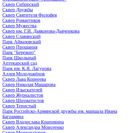
Сквер Сибирский
Сквер Дружбы
Сквер Святителя Филофея
Сквер Романтиков
Сквер Мужества
Сквер им. Г.И. Дьяконова-Дьяченкова
Сквер Славянский
Парк Айвазовский
Сквер Прощания
Парк "Бережно"
Парк Школьный
Аптекарский сад
Парк им. К.Я. Лагунова
Аллея Молодожёнов
Сквер Льва Корнеева
Сквер Николая Машарова
Сквер Изыскателей
Сквер Журналистов
Сквер Шахматистов
Сквер Тенистый
Парк Российско-Армянской дружбы им. маршала Ивана
Баграмяна
Сквер Владислава Крапивина
Сквер Александра Моисеенко
Сквер Мелиораторов