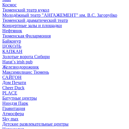
Космос
Тюменский театр кукол
Молодёжный театр "АНГАЖЕМЕНТ" им. В.С. Загоруйко
Тюменский драматический театр
Концертные залы и площадки
Нефтяник
Тюменская Филармония
Байконур
ЦОКОЛЬ
КАПКАН
Золотые ворота Сибири
Harat`s irish pub
Железнодорожник
Максимилианс Тюмень
САЙГОН
Дом Печати
Cheer Duck
PLACE
Батутные центры
Ниндзя Парк
Гравитация
Атмосфера
Sky max
Детские развлекательные центры