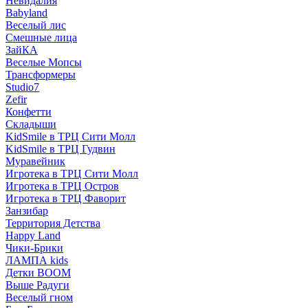
Невидалия
Babyland
Веселый лис
Смешные лица
ЗайКА
Веселые Мопсы
Трансформеры
Studio7
Zefir
Конфетти
Складыши
KidSmile в ТРЦ Сити Молл
KidSmile в ТРЦ Гудвин
Муравейник
Игротека в ТРЦ Сити Молл
Игротека в ТРЦ Остров
Игротека в ТРЦ Фаворит
Занзибар
Территория Детства
Happy Land
Чики-Брики
ЛАМПА kids
Детки BOOM
Выше Радуги
Веселый гном