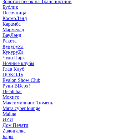
Золотой песок на Транспортной
Бублик
Песочница
КосмоЛэнд
Карамба
Мармелад
ВауЛэнд
Ракета
КукуруZа
КукуруZа
Чудо Парк
Ночные клубы
Глав Клуб
ЦОКОЛЬ
Evalon Show Club
Руки ВВерх!
Detali.bar
Мохито
Максимилианс Тюмень
Мята cyber lounge
Malina
ИZИ
Дом Печати
Zажигалка
Бары