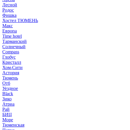
Лесной
Родос
Фишка
Хостел ТЮМЕНЬ
Макс
Европа
Time hotel
Тарманский
Солнечный
Compass
Глобус
Кристалл
Хом-Сити
Астория
Тюмень
Отб
Уездное
Black
Зико
Атриа
Рай
БИЦ
Море
Тюменская