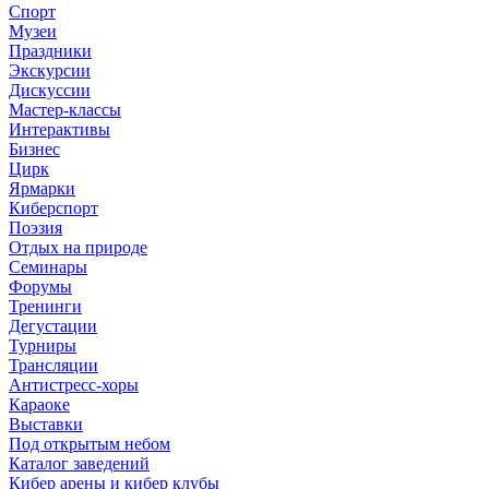
Спорт
Музеи
Праздники
Экскурсии
Дискуссии
Мастер-классы
Интерактивы
Бизнес
Цирк
Ярмарки
Киберспорт
Поэзия
Отдых на природе
Семинары
Форумы
Тренинги
Дегустации
Турниры
Трансляции
Антистресс-хоры
Караоке
Выставки
Под открытым небом
Каталог заведений
Кибер арены и кибер клубы