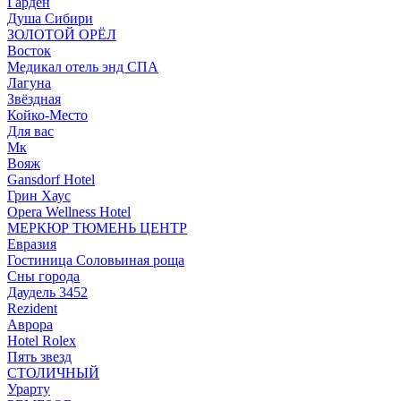
Гарден
Душа Сибири
ЗОЛОТОЙ ОРЁЛ
Восток
Медикал отель энд СПА
Лагуна
Звёздная
Койко-Место
Для вас
Мк
Вояж
Gansdorf Hotel
Грин Хаус
Opera Wellness Hotel
МЕРКЮР ТЮМЕНЬ ЦЕНТР
Евразия
Гостиница Соловьиная роща
Сны города
Даудель 3452
Rezident
Аврора
Hotel Rolex
Пять звезд
СТОЛИЧНЫЙ
Урарту