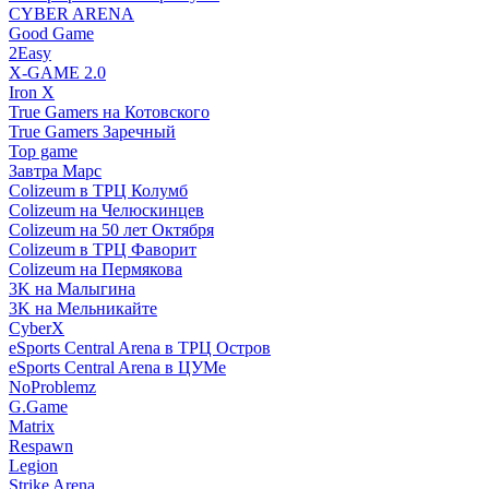
CYBER ARENA
Good Game
2Easy
X-GAME 2.0
Iron X
True Gamers на Котовского
True Gamers Заречный
Top game
Завтра Марс
Colizeum в ТРЦ Колумб
Colizeum на Челюскинцев
Colizeum на 50 лет Октября
Colizeum в ТРЦ Фаворит
Colizeum на Пермякова
3K на Малыгина
3K на Мельникайте
CyberX
eSports Central Arena в ТРЦ Остров
eSports Central Arena в ЦУМе
NoProblemz
G.Game
Matrix
Respawn
Legion
Strike Arena