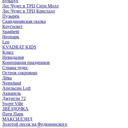
БульБух
Лес Чудес в ТРЦ Сити Молл
Лес Чудес в ТРЦ Кристалл
Пузырëк
Скандинавская сказка
Кругосвет
Spaghetti
Неопарк
Leo
KVADRAT KIDS
Класс
Невидалия
Корпорация праздников
Страна чудес
Остров сокровищ
Лёва
Nemoland
Апельсин Loft
Акварель
Джунгли 72
Sweet Ville
ЗВЁЗДОЧКА
Пати Парк
МАКСИЛЭНД
Золотой песок на Федюнинского