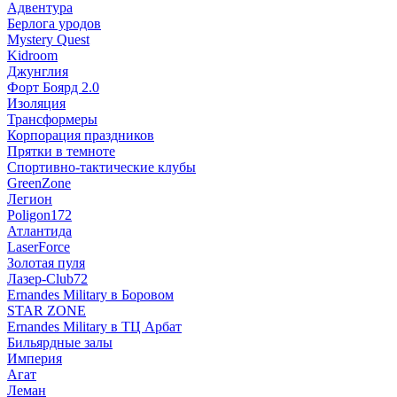
Адвентура
Берлога уродов
Mystery Quest
Kidroom
Джунглия
Форт Боярд 2.0
Изоляция
Трансформеры
Корпорация праздников
Прятки в темноте
Спортивно-тактические клубы
GreenZone
Легион
Poligon172
Атлантида
LaserForce
Золотая пуля
Лазер-Club72
Ernandes Military в Боровом
STAR ZONE
Ernandes Military в ТЦ Арбат
Бильярдные залы
Империя
Агат
Леман