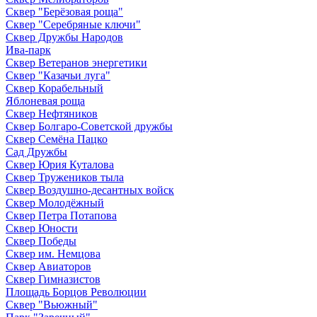
Сквер "Берёзовая роща"
Сквер "Серебряные ключи"
Сквер Дружбы Народов
Ива-парк
Сквер Ветеранов энергетики
Сквер "Казачьи луга"
Сквер Корабельный
Яблоневая роща
Сквер Нефтяников
Сквер Болгаро-Советской дружбы
Сквер Семёна Пацко
Сад Дружбы
Сквер Юрия Куталова
Сквер Тружеников тыла
Сквер Воздушно-десантных войск
Сквер Молодёжный
Сквер Петра Потапова
Сквер Юности
Сквер Победы
Сквер им. Немцова
Сквер Авиаторов
Сквер Гимназистов
Площадь Борцов Революции
Сквер "Вьюжный"