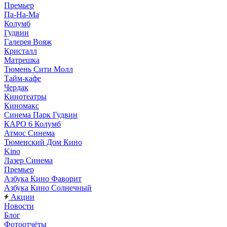
Премьер
Па-На-Ма
Колумб
Гудвин
Галерея Вояж
Кристалл
Матрешка
Тюмень Сити Молл
Тайм-кафе
Чердак
Кинотеатры
Киномакс
Синема Парк Гудвин
КАРО 6 Колумб
Атмос Синема
Тюменский Дом Кино
Kino
Лазер Синема
Премьер
Азбука Кино Фаворит
Азбука Кино Солнечный
Акции
Новости
Блог
Фотоотчёты