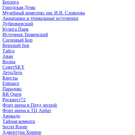
Берлога
Городская Дума
Музейный комплекс им. И.Я. Словцова
Аквапарки и термальные источники
Дубровинский
Кулига Парк
Источник Тюменский
Сосновый Бор
Верхний бор
Тайга
Аван
Волна
СоветSKY
ЛетоЛето
Квесты
Entrance
Парадокс
RR Quest
Росквест72
Форт арена в Пруд лесной
Форт арена в ТЦ Арбат
Авокадо
Тайная комната
Secret Room
Адвентура Хоррор