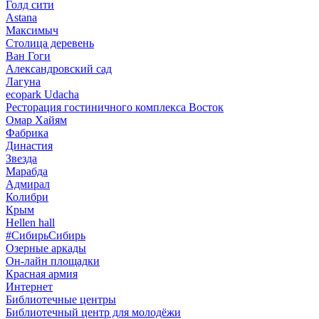
Голд сити
Astana
Максимыч
Столица деревень
Ван Гоги
Александровский сад
Лагуна
ecopark Udacha
Ресторация гостиничного комплекса Восток
Омар Хайям
Фабрика
Династия
Звезда
Марабда
Адмирал
Колибри
Крым
Hellen hall
#СибирьСибирь
Озерные аркады
Он-лайн площадки
Красная армия
Интернет
Библиотечные центры
Библиотечный центр для молодёжи