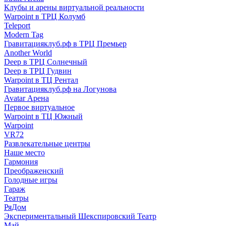
Клубы и арены виртуальной реальности
Warpoint в ТРЦ Колумб
Teleport
Modern Tag
Гравитацияклуб.рф в ТРЦ Премьер
Another World
Deep в ТРЦ Солнечный
Deep в ТРЦ Гудвин
Warpoint в ТЦ Рентал
Гравитацияклуб.рф на Логунова
Avatar Арена
Первое виртуальное
Warpoint в ТЦ Южный
Warpoint
VR72
Развлекательные центры
Наше место
Гармония
Преображенский
Голодные игры
Гараж
Театры
РяДом
Экспериментальный Шекспировский Театр
Май