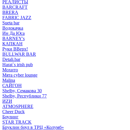
РЕАЛИСТЫ
BARCRAFT
BRERA
FABRIC JAZZ
Sueta bar
Водокачка
Ин Да Юса
BARNEY's
КАПКАН
Руки ВВерх!
BULLWAR BAR
Detali.bar
Harat`s irish pub
Мохито
Мята cyber lounge
Malina
САЙГОН
Shelby, Семакова 30
Shelby, Республики 77
ИZИ
ATMOSPHERE
Cheer Duck
Боулинг
STAR TRACK
Бруклин боул в ТРЦ «Колумб»