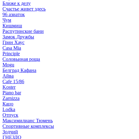
Ближе к делу
Счастье живет здесь
96 азиаток
Чум
Кишмиш
Распутинские бани
Замок Дружбы
Грин Хаус
Casa Mia
Principle
Соловьиная роща
Mogu
Белград Кафана
Айва
Cafe 15/86
Koster
Piano bar
Zarnizza
Кацо
Lodka
Отпуск
Максимилианс Тюмень
Спортивные комплексы
Зодчий
ГНЕЗДО