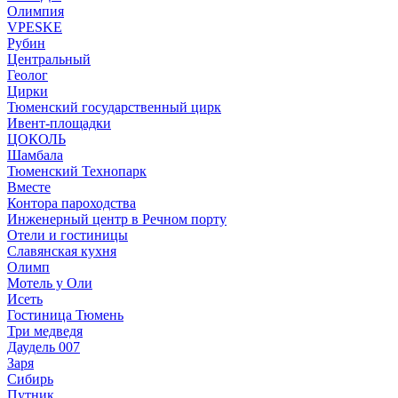
Олимпия
VPESKE
Рубин
Центральный
Геолог
Цирки
Тюменский государственный цирк
Ивент-площадки
ЦОКОЛЬ
Шамбала
Тюменский Технопарк
Вместе
Контора пароходства
Инженерный центр в Речном порту
Отели и гостиницы
Славянская кухня
Олимп
Мотель у Оли
Исеть
Гостиница Тюмень
Три медведя
Даудель 007
Заря
Сибирь
Путник