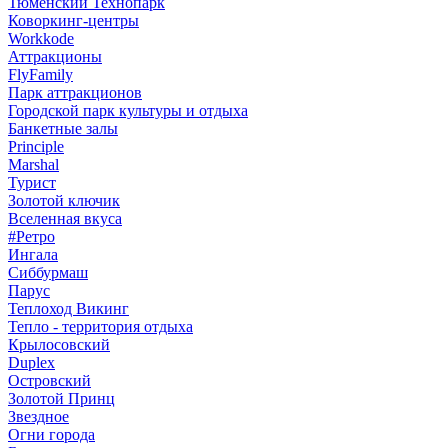
Тюменский Технопарк
Коворкинг-центры
Workkode
Аттракционы
FlyFamily
Парк аттракционов
Городской парк культуры и отдыха
Банкетные залы
Principle
Marshal
Турист
Золотой ключик
Вселенная вкуса
#Ретро
Ингала
Сиббурмаш
Парус
Теплоход Викинг
Тепло - территория отдыха
Крылосовский
Duplex
Островский
Золотой Принц
Звездное
Огни города