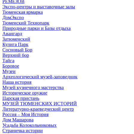
РЕМЕЗОВ
Экспо-центры и выставочные залы
Тюменская ярмарка
ДомЭкспо
Тюменский Технопарк
Природные парки и Базы отдыха
Авангард
Затюменский
Кулига Парк
Сосновый Бор
Верхний бор
Тайга
Боровое
Музеи
Археологический музей-заповедник
Наша история
Музей кузнечного мастерства
Историческое оружие
Царская пристань
МУЗЕЙ ТЮМЕНСКИХ ИСТОРИЙ
Литературно-краеведческий центр
Россия – Моя История
Дом Машарова
Усадьба Колокольниковых
Страничка истории