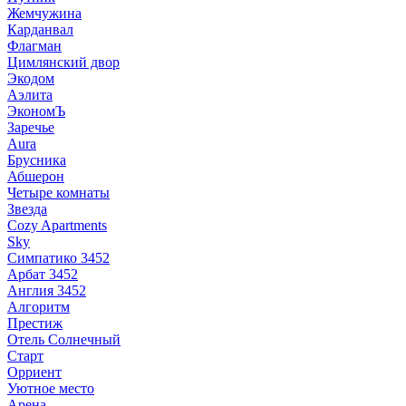
Жемчужина
Карданвал
Флагман
Цимлянский двор
Экодом
Аэлита
ЭкономЪ
Заречье
Aura
Брусника
Абшерон
Четыре комнаты
Звезда
Cozy Apartments
Sky
Симпатико 3452
Арбат 3452
Англия 3452
Алгоритм
Престиж
Отель Солнечный
Старт
Орриент
Уютное место
Арена