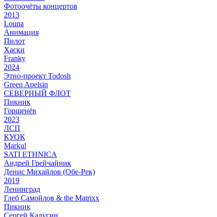
Фотоочёты концертов
2013
Louna
Анимация
Пилот
Хаски
Franky
2024
Этно-проект Todosh
Green Apelsin
СЕВЕРНЫЙ ФЛОТ
Пикник
Горшенёв
2023
ЛСП
КУОК
Markul
SATI ETHNICA
Андрей Грейчайник
Денис Михайлов (Обе-Рек)
2019
Ленинград
Глеб Самойлов & the Matrixx
Пикник
Сергей Калугин