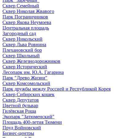
Парк "Заречный"
Сквер Семейный
Сквер Николая Жвавого
Парк Пограничников
Сквер Якова Неумоева
Центральная площадь
Загородный сад
Сквер Никольский
Сквер Льва Ровнина
Плехановский бор
Сквер Школьный
Сквер Железнодорожников
Сквер Исторический
Лесопарк им. Ю.А. Гагарина
Парк "Древо Жизни"
Сквер Комсомольский
Парк дружбы между Россией и Республикой Корея
Сквер Сибирских кошек
Сквер Депутатов
Цветной бульвар
Гилёвская Роща
Экопарк "Затюменский"
Площадь 400-летия Тюмени
Пруд Войновский
Бизнес-центры