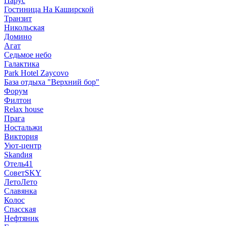
Парус
Гостиница На Каширской
Транзит
Никольская
Домино
Агат
Седьмое небо
Галактика
Park Hotel Zaycovo
База отдыха "Верхний бор"
Форум
Филтон
Relax house
Прага
Ностальжи
Виктория
Уют-центр
Skandия
Отель41
СоветSKY
ЛетоЛето
Славянка
Колос
Спасская
Нефтяник