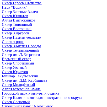
Сквер Героев Отечества
Парк "Водник"
Сквер Зеленые Аллеи
Сквер Юннатов
Аллея Выпускников
Сквер Тополиный
Сквер Восточный
Сквер Хирургов
Сквер Памяти чекистам
Светлая роща
Сквер 30-летия Победы
Сквер Телевизионный
Сквер им. Л. Згерского
Временный сквер
Сквер Спортивный
Сквер Уютный
Сквер Юристов
Бульвар Текутьевский
Сквер им. Д.М. Карбышева
Сквер Молодёжный
Аллея ветеранов Ямала
Городской парк культуры и отдыха
Сквер Калининского административного округа
Сквер Сосновый
Строящийся парк "Алебашево"