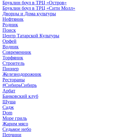
Бруклин боул в ТРЦ «Остров»
Бруклин боул в ТРЦ «Сити Молл»
Дворцы и Дома культуры
Нефтяник
Родник
Поиск
Центр Татарской Культуры
Орфей
Водник
Современник
Торфяник
Строитель
Пионер
Железнодорожник
Рестораны
#СибирьСибирь
Арбат
Банковский клуб
Шуша
Садж
Dom
Море гриль
Жарим мясо
Седьмое небо
Перчини