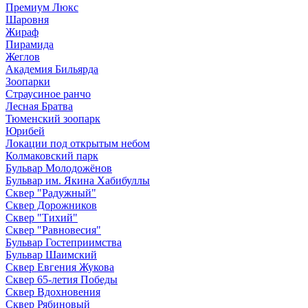
Премиум Люкс
Шаровня
Жираф
Пирамида
Жеглов
Академия Бильярда
Зоопарки
Страусиное ранчо
Лесная Братва
Тюменский зоопарк
Юрибей
Локации под открытым небом
Колмаковский парк
Бульвар Молодожёнов
Бульвар им. Якина Хабибуллы
Сквер "Радужный"
Сквер Дорожников
Сквер "Тихий"
Cквер "Равновесия"
Бульвар Гостеприимства
Бульвар Шаимский
Сквер Евгения Жукова
Сквер 65-летия Победы
Сквер Вдохновения
Сквер Рябиновый