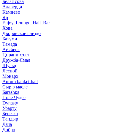
Белая сова
Алаверди
Камнево
Яр
Enjoy. Lounge. Hall. Bar
Хова
Дворянское гнездо
Батуми
Тамада
Айсберг
Цирани холл
Дружба-Ямал
Шульц
Лесной
Монарх
Aurum banket-hall
Сыр в масле
Баrаshка
Поле Чудес
Dynasty
Урарту
Березка
Тандыр
Дача
Добро