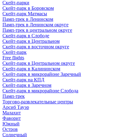
Скейт-парки
Скейт-парк в Боровском
Скейт-парк Матмасы
Памп-трек в Ленинском
Памп-трек в Ленинском округе
Памп-трек в центральном округе
Скейт-парк в Слободе
Скейт-парк в Центральном
Скейт-парк в восточном округе
Скейт-парк
Free flights
Скейт-парк в Центральном округе
Скейт-парк в Калининском
Скейт-парк в микрорайоне Заречный
Скейт-парк на КПД
Скейт-парк в Заречном
Скейт-парк в микрорайоне Слобода
Памп-трек
Торгово-развлекательные центры
Арсиб Тауэр
Малахит
Фаворит
Южный
Остров
Солнечный