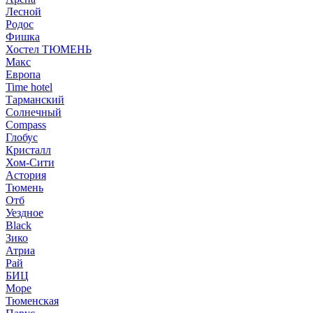
Лесной
Родос
Фишка
Хостел ТЮМЕНЬ
Макс
Европа
Time hotel
Тарманский
Солнечный
Compass
Глобус
Кристалл
Хом-Сити
Астория
Тюмень
Отб
Уездное
Black
Зико
Атриа
Рай
БИЦ
Море
Тюменская