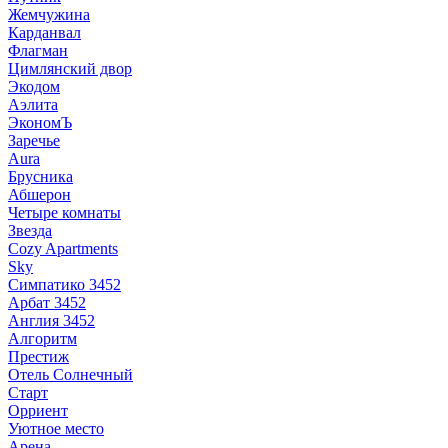
Жемчужина
Карданвал
Флагман
Цимлянский двор
Экодом
Аэлита
ЭкономЪ
Заречье
Aura
Брусника
Абшерон
Четыре комнаты
Звезда
Cozy Apartments
Sky
Симпатико 3452
Арбат 3452
Англия 3452
Алгоритм
Престиж
Отель Солнечный
Старт
Орриент
Уютное место
Арена