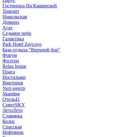
Парус
Гостиница На Каширской
Транзит
Никольская
Домино
Агат
Седьмое небо
Галактика
Park Hotel Zaycovo
База отдыха "Верхний бор"
Форум
Филтон
Relax house
Прага
Ностальжи
Виктория
Уют-центр
Skandия
Отель41
СоветSKY
ЛетоЛето
Славянка
Колос
Спасская
Нефтяник