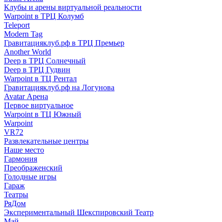
Клубы и арены виртуальной реальности
Warpoint в ТРЦ Колумб
Teleport
Modern Tag
Гравитацияклуб.рф в ТРЦ Премьер
Another World
Deep в ТРЦ Солнечный
Deep в ТРЦ Гудвин
Warpoint в ТЦ Рентал
Гравитацияклуб.рф на Логунова
Avatar Арена
Первое виртуальное
Warpoint в ТЦ Южный
Warpoint
VR72
Развлекательные центры
Наше место
Гармония
Преображенский
Голодные игры
Гараж
Театры
РяДом
Экспериментальный Шекспировский Театр
Май