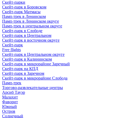
Скейт-парки
Скейт-парк в Боровском
Скейт-парк Матмасы
Памп-трек в Ленинском
Памп-трек в Ленинском округе
Памп-трек в центральном округе
Скейт-парк в Слободе
Скейт-парк в Центральном
Скейт-парк в восточном округе
Скейт-парк
Free flights
Скейт-парк в Центральном округе
Скейт-парк в Калининском
Скейт-парк в микрорайоне Заречный
Скейт-парк на КПД
Скейт-парк в Заречном
Скейт-парк в микрорайоне Слобода
Памп-трек
Торгово-развлекательные центры
Арсиб Тауэр
Малахит
Фаворит
Южный
Остров
Солнечный