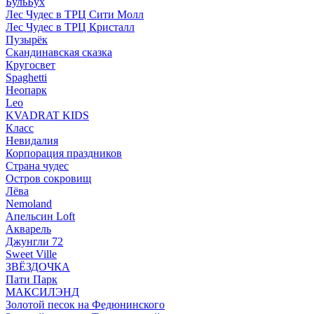
БульБух
Лес Чудес в ТРЦ Сити Молл
Лес Чудес в ТРЦ Кристалл
Пузырëк
Скандинавская сказка
Кругосвет
Spaghetti
Неопарк
Leo
KVADRAT KIDS
Класс
Невидалия
Корпорация праздников
Страна чудес
Остров сокровищ
Лёва
Nemoland
Апельсин Loft
Акварель
Джунгли 72
Sweet Ville
ЗВЁЗДОЧКА
Пати Парк
МАКСИЛЭНД
Золотой песок на Федюнинского