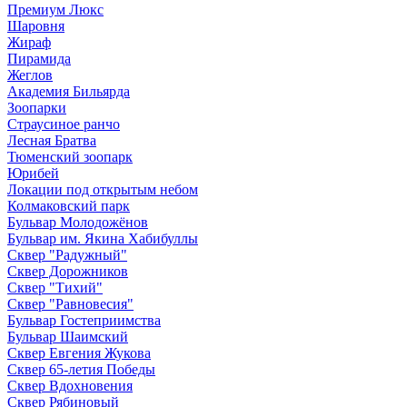
Премиум Люкс
Шаровня
Жираф
Пирамида
Жеглов
Академия Бильярда
Зоопарки
Страусиное ранчо
Лесная Братва
Тюменский зоопарк
Юрибей
Локации под открытым небом
Колмаковский парк
Бульвар Молодожёнов
Бульвар им. Якина Хабибуллы
Сквер "Радужный"
Сквер Дорожников
Сквер "Тихий"
Cквер "Равновесия"
Бульвар Гостеприимства
Бульвар Шаимский
Сквер Евгения Жукова
Сквер 65-летия Победы
Сквер Вдохновения
Сквер Рябиновый