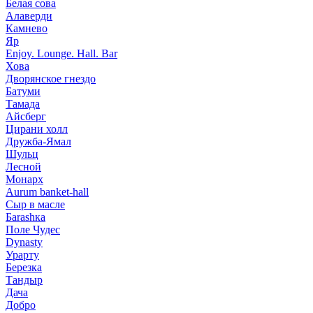
Белая сова
Алаверди
Камнево
Яр
Enjoy. Lounge. Hall. Bar
Хова
Дворянское гнездо
Батуми
Тамада
Айсберг
Цирани холл
Дружба-Ямал
Шульц
Лесной
Монарх
Aurum banket-hall
Сыр в масле
Баrаshка
Поле Чудес
Dynasty
Урарту
Березка
Тандыр
Дача
Добро