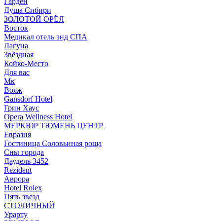
Гарден
Душа Сибири
ЗОЛОТОЙ ОРЁЛ
Восток
Медикал отель энд СПА
Лагуна
Звёздная
Койко-Место
Для вас
Мк
Вояж
Gansdorf Hotel
Грин Хаус
Opera Wellness Hotel
МЕРКЮР ТЮМЕНЬ ЦЕНТР
Евразия
Гостиница Соловьиная роща
Сны города
Даудель 3452
Rezident
Аврора
Hotel Rolex
Пять звезд
СТОЛИЧНЫЙ
Урарту