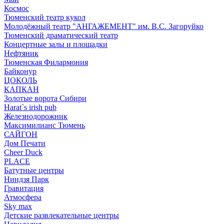
Космос
Тюменский театр кукол
Молодёжный театр "АНГАЖЕМЕНТ" им. В.С. Загоруйко
Тюменский драматический театр
Концертные залы и площадки
Нефтяник
Тюменская Филармония
Байконур
ЦОКОЛЬ
КАПКАН
Золотые ворота Сибири
Harat`s irish pub
Железнодорожник
Максимилианс Тюмень
САЙГОН
Дом Печати
Cheer Duck
PLACE
Батутные центры
Ниндзя Парк
Гравитация
Атмосфера
Sky max
Детские развлекательные центры