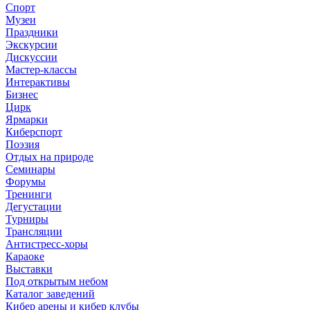
Спорт
Музеи
Праздники
Экскурсии
Дискуссии
Мастер-классы
Интерактивы
Бизнес
Цирк
Ярмарки
Киберспорт
Поэзия
Отдых на природе
Семинары
Форумы
Тренинги
Дегустации
Турниры
Трансляции
Антистресс-хоры
Караоке
Выставки
Под открытым небом
Каталог заведений
Кибер арены и кибер клубы