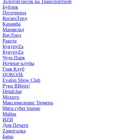
Золотой песок на Транспортной
Бублик
Песочница
КосмоЛэнд
Карамба
Мармелад
ВауЛэнд
Ракета
КукуруZа
КукуруZа
Чудо Парк
Ночные клубы
Глав Клуб
ЦОКОЛЬ
Evalon Show Club
Руки ВВерх!
Detali.bar
Мохито
Максимилианс Тюмень
Мята cyber lounge
Malina
ИZИ
Дом Печати
Zажигалка
Бары