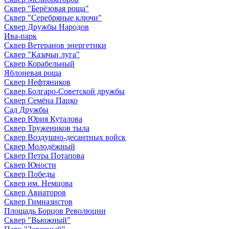
Сквер "Берёзовая роща"
Сквер "Серебряные ключи"
Сквер Дружбы Народов
Ива-парк
Сквер Ветеранов энергетики
Сквер "Казачьи луга"
Сквер Корабельный
Яблоневая роща
Сквер Нефтяников
Сквер Болгаро-Советской дружбы
Сквер Семёна Пацко
Сад Дружбы
Сквер Юрия Куталова
Сквер Тружеников тыла
Сквер Воздушно-десантных войск
Сквер Молодёжный
Сквер Петра Потапова
Сквер Юности
Сквер Победы
Сквер им. Немцова
Сквер Авиаторов
Сквер Гимназистов
Площадь Борцов Революции
Сквер "Вьюжный"