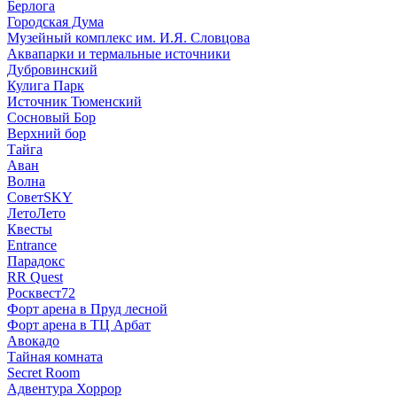
Берлога
Городская Дума
Музейный комплекс им. И.Я. Словцова
Аквапарки и термальные источники
Дубровинский
Кулига Парк
Источник Тюменский
Сосновый Бор
Верхний бор
Тайга
Аван
Волна
СоветSKY
ЛетоЛето
Квесты
Entrance
Парадокс
RR Quest
Росквест72
Форт арена в Пруд лесной
Форт арена в ТЦ Арбат
Авокадо
Тайная комната
Secret Room
Адвентура Хоррор