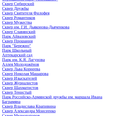
Сквер Сибирский
Сквер Дружбы
Сквер Святителя Филофея
Сквер Романтиков
Сквер Мужества
Сквер им. Г.И. Дьяконова-Дьяченкова
Сквер Славянский
Парк Айвазовский
Сквер Прощания
Парк "Бережно"
Парк Школьный
Аптекарский сад
Парк им. К.Я. Лагунова
Аллея Молодожёнов
Сквер Льва Корнеева
Сквер Николая Машарова
Сквер Изыскателей
Сквер Журналистов
Сквер Шахматистов
Сквер Тенистый
Парк Российско-Армянской дружбы им. маршала Ивана
Баграмяна
Сквер Владислава Крапивина
Сквер Александра Моисеенко
Сквер Мелиораторов