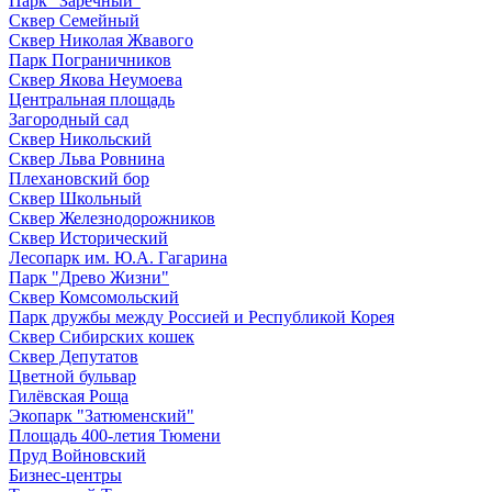
Парк "Заречный"
Сквер Семейный
Сквер Николая Жвавого
Парк Пограничников
Сквер Якова Неумоева
Центральная площадь
Загородный сад
Сквер Никольский
Сквер Льва Ровнина
Плехановский бор
Сквер Школьный
Сквер Железнодорожников
Сквер Исторический
Лесопарк им. Ю.А. Гагарина
Парк "Древо Жизни"
Сквер Комсомольский
Парк дружбы между Россией и Республикой Корея
Сквер Сибирских кошек
Сквер Депутатов
Цветной бульвар
Гилёвская Роща
Экопарк "Затюменский"
Площадь 400-летия Тюмени
Пруд Войновский
Бизнес-центры