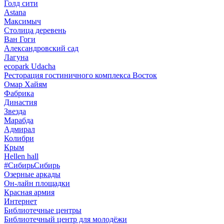
Голд сити
Astana
Максимыч
Столица деревень
Ван Гоги
Александровский сад
Лагуна
ecopark Udacha
Ресторация гостиничного комплекса Восток
Омар Хайям
Фабрика
Династия
Звезда
Марабда
Адмирал
Колибри
Крым
Hellen hall
#СибирьСибирь
Озерные аркады
Он-лайн площадки
Красная армия
Интернет
Библиотечные центры
Библиотечный центр для молодёжи