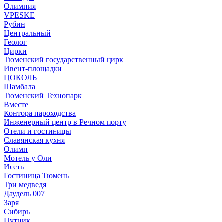
Олимпия
VPESKE
Рубин
Центральный
Геолог
Цирки
Тюменский государственный цирк
Ивент-площадки
ЦОКОЛЬ
Шамбала
Тюменский Технопарк
Вместе
Контора пароходства
Инженерный центр в Речном порту
Отели и гостиницы
Славянская кухня
Олимп
Мотель у Оли
Исеть
Гостиница Тюмень
Три медведя
Даудель 007
Заря
Сибирь
Путник