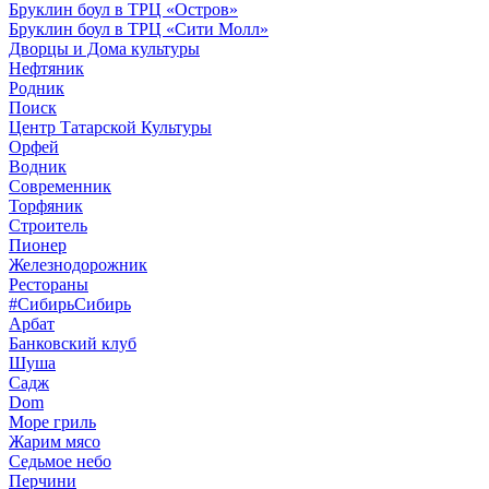
Бруклин боул в ТРЦ «Остров»
Бруклин боул в ТРЦ «Сити Молл»
Дворцы и Дома культуры
Нефтяник
Родник
Поиск
Центр Татарской Культуры
Орфей
Водник
Современник
Торфяник
Строитель
Пионер
Железнодорожник
Рестораны
#СибирьСибирь
Арбат
Банковский клуб
Шуша
Садж
Dom
Море гриль
Жарим мясо
Седьмое небо
Перчини