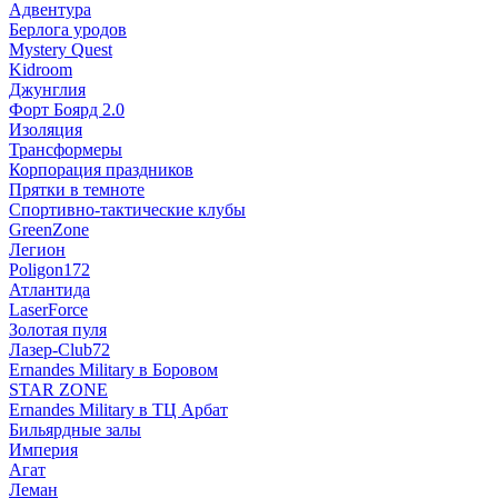
Адвентура
Берлога уродов
Mystery Quest
Kidroom
Джунглия
Форт Боярд 2.0
Изоляция
Трансформеры
Корпорация праздников
Прятки в темноте
Спортивно-тактические клубы
GreenZone
Легион
Poligon172
Атлантида
LaserForce
Золотая пуля
Лазер-Club72
Ernandes Military в Боровом
STAR ZONE
Ernandes Military в ТЦ Арбат
Бильярдные залы
Империя
Агат
Леман