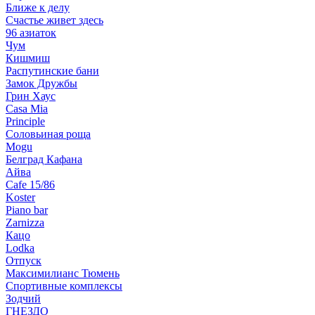
Ближе к делу
Счастье живет здесь
96 азиаток
Чум
Кишмиш
Распутинские бани
Замок Дружбы
Грин Хаус
Casa Mia
Principle
Соловьиная роща
Mogu
Белград Кафана
Айва
Cafe 15/86
Koster
Piano bar
Zarnizza
Кацо
Lodka
Отпуск
Максимилианс Тюмень
Спортивные комплексы
Зодчий
ГНЕЗДО