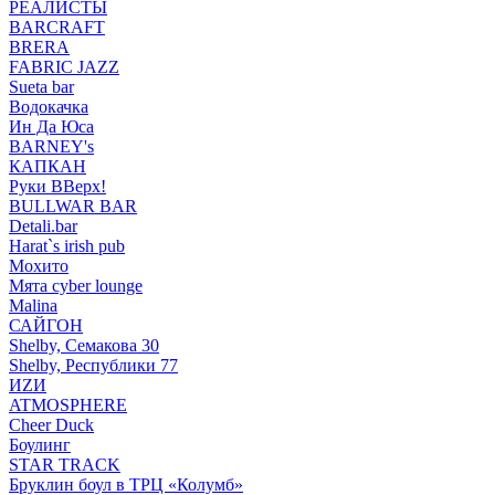
РЕАЛИСТЫ
BARCRAFT
BRERA
FABRIC JAZZ
Sueta bar
Водокачка
Ин Да Юса
BARNEY's
КАПКАН
Руки ВВерх!
BULLWAR BAR
Detali.bar
Harat`s irish pub
Мохито
Мята cyber lounge
Malina
САЙГОН
Shelby, Семакова 30
Shelby, Республики 77
ИZИ
ATMOSPHERE
Cheer Duck
Боулинг
STAR TRACK
Бруклин боул в ТРЦ «Колумб»