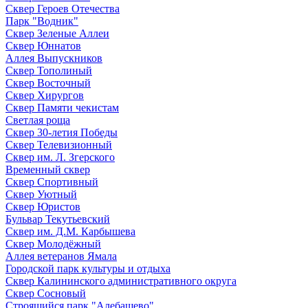
Сквер Героев Отечества
Парк "Водник"
Сквер Зеленые Аллеи
Сквер Юннатов
Аллея Выпускников
Сквер Тополиный
Сквер Восточный
Сквер Хирургов
Сквер Памяти чекистам
Светлая роща
Сквер 30-летия Победы
Сквер Телевизионный
Сквер им. Л. Згерского
Временный сквер
Сквер Спортивный
Сквер Уютный
Сквер Юристов
Бульвар Текутьевский
Сквер им. Д.М. Карбышева
Сквер Молодёжный
Аллея ветеранов Ямала
Городской парк культуры и отдыха
Сквер Калининского административного округа
Сквер Сосновый
Строящийся парк "Алебашево"