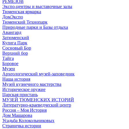
РЕМЕЗОВ
Экспо-центры и выставочные залы
Тюменская ярмарка
ДомЭкспо
Тюменский Технопарк
Природные парки и Базы отдыха
Авангард
Затюменский
Кулига Парк
Сосновый Бор
Верхний бор
Тайга
Боровое
Музеи
Археологический музей-заповедник
Наша история
Музей кузнечного мастерства
Историческое оружие
Царская пристань
МУЗЕЙ ТЮМЕНСКИХ ИСТОРИЙ
Литературно-краеведческий центр
Россия – Моя История
Дом Машарова
Усадьба Колокольниковых
Страничка истории