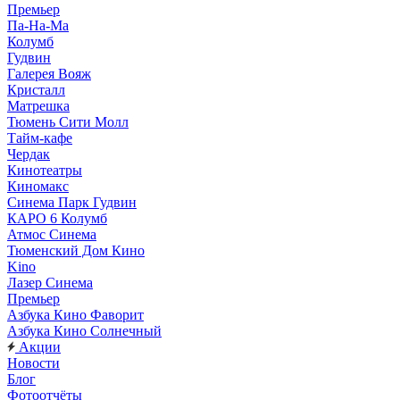
Премьер
Па-На-Ма
Колумб
Гудвин
Галерея Вояж
Кристалл
Матрешка
Тюмень Сити Молл
Тайм-кафе
Чердак
Кинотеатры
Киномакс
Синема Парк Гудвин
КАРО 6 Колумб
Атмос Синема
Тюменский Дом Кино
Kino
Лазер Синема
Премьер
Азбука Кино Фаворит
Азбука Кино Солнечный
Акции
Новости
Блог
Фотоотчёты