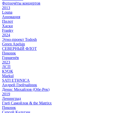
Фотоочёты концертов
2013
Louna
Анимация
Пилот
Хаски
Franky
2024
Этно-проект Todosh
Green Apelsin
СЕВЕРНЫЙ ФЛОТ
Пикник
Горшенёв
2023
ЛСП
КУОК
Markul
SATI ETHNICA
Андрей Грейчайник
Денис Михайлов (Обе-Рек)
2019
Ленинград
Глеб Самойлов & the Matrixx
Пикник
Сергей Калугин