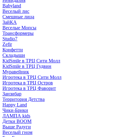
Невидалия
Babyland
Веселый лис
Смешные лица
ЗайКА
Веселые Мопсы
Трансформеры
Studio7
Zefir
Конфетти
Складыши
KidSmile в ТРЦ Сити Молл
KidSmile в ТРЦ Гудвин
Муравейник
Игротека в ТРЦ Сити Молл
Игротека в ТРЦ Остров
Игротека в ТРЦ Фаворит
Занзибар
Территория Детства
Happy Land
Чики-Брики
ЛАМПА kids
Детки BOOM
Выше Радуги
Веселый гном