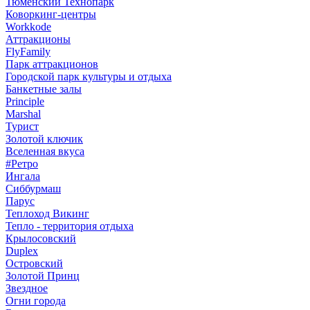
Тюменский Технопарк
Коворкинг-центры
Workkode
Аттракционы
FlyFamily
Парк аттракционов
Городской парк культуры и отдыха
Банкетные залы
Principle
Marshal
Турист
Золотой ключик
Вселенная вкуса
#Ретро
Ингала
Сиббурмаш
Парус
Теплоход Викинг
Тепло - территория отдыха
Крылосовский
Duplex
Островский
Золотой Принц
Звездное
Огни города