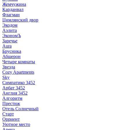
Жемчужина
Карданвал
Флагман
Цимлянский двор
Экодом
Аэлита
ЭкономЪ
Заречье
Aura
Брусника
Абшерон
Четыре комнаты
Звезда
Cozy Apartments
Sky
Симпатико 3452
Арбат 3452
Англия 3452
Алгоритм
Престиж
Отель Солнечный
Старт
Орриент
Уютное место
Арена