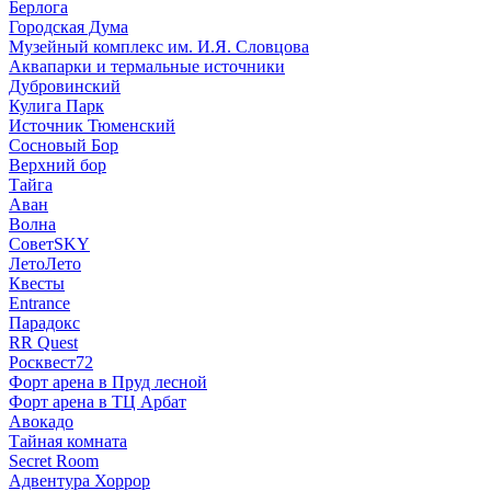
Берлога
Городская Дума
Музейный комплекс им. И.Я. Словцова
Аквапарки и термальные источники
Дубровинский
Кулига Парк
Источник Тюменский
Сосновый Бор
Верхний бор
Тайга
Аван
Волна
СоветSKY
ЛетоЛето
Квесты
Entrance
Парадокс
RR Quest
Росквест72
Форт арена в Пруд лесной
Форт арена в ТЦ Арбат
Авокадо
Тайная комната
Secret Room
Адвентура Хоррор