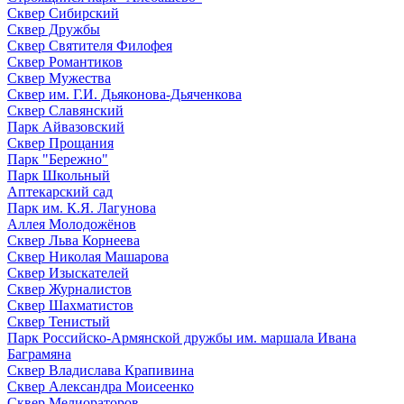
Сквер Сибирский
Сквер Дружбы
Сквер Святителя Филофея
Сквер Романтиков
Сквер Мужества
Сквер им. Г.И. Дьяконова-Дьяченкова
Сквер Славянский
Парк Айвазовский
Сквер Прощания
Парк "Бережно"
Парк Школьный
Аптекарский сад
Парк им. К.Я. Лагунова
Аллея Молодожёнов
Сквер Льва Корнеева
Сквер Николая Машарова
Сквер Изыскателей
Сквер Журналистов
Сквер Шахматистов
Сквер Тенистый
Парк Российско-Армянской дружбы им. маршала Ивана
Баграмяна
Сквер Владислава Крапивина
Сквер Александра Моисеенко
Сквер Мелиораторов