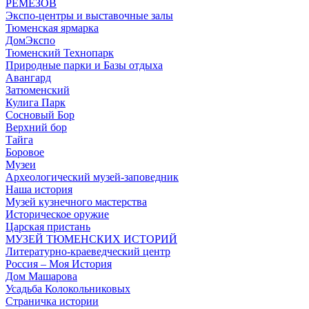
РЕМЕЗОВ
Экспо-центры и выставочные залы
Тюменская ярмарка
ДомЭкспо
Тюменский Технопарк
Природные парки и Базы отдыха
Авангард
Затюменский
Кулига Парк
Сосновый Бор
Верхний бор
Тайга
Боровое
Музеи
Археологический музей-заповедник
Наша история
Музей кузнечного мастерства
Историческое оружие
Царская пристань
МУЗЕЙ ТЮМЕНСКИХ ИСТОРИЙ
Литературно-краеведческий центр
Россия – Моя История
Дом Машарова
Усадьба Колокольниковых
Страничка истории