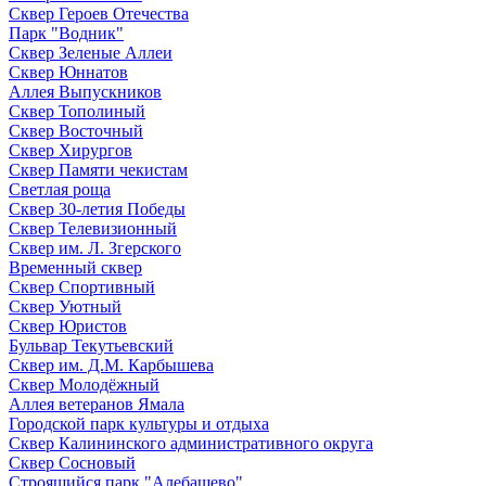
Сквер Героев Отечества
Парк "Водник"
Сквер Зеленые Аллеи
Сквер Юннатов
Аллея Выпускников
Сквер Тополиный
Сквер Восточный
Сквер Хирургов
Сквер Памяти чекистам
Светлая роща
Сквер 30-летия Победы
Сквер Телевизионный
Сквер им. Л. Згерского
Временный сквер
Сквер Спортивный
Сквер Уютный
Сквер Юристов
Бульвар Текутьевский
Сквер им. Д.М. Карбышева
Сквер Молодёжный
Аллея ветеранов Ямала
Городской парк культуры и отдыха
Сквер Калининского административного округа
Сквер Сосновый
Строящийся парк "Алебашево"