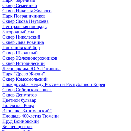
Парк "Заречный"
Сквер Семейный
Сквер Николая Жвавого
Парк Пограничников
Сквер Якова Неумоева
Центральная площадь
Загородный сад
Сквер Никольский
Сквер Льва Ровнина
Плехановский бор
Сквер Школьный
Сквер Железнодорожников
Сквер Исторический
Лесопарк им. Ю.А. Гагарина
Парк "Древо Жизни"
Сквер Комсомольский
Парк дружбы между Россией и Республикой Корея
Сквер Сибирских кошек
Сквер Депутатов
Цветной бульвар
Гилёвская Роща
Экопарк "Затюменский"
Площадь 400-летия Тюмени
Пруд Войновский
Бизнес-центры