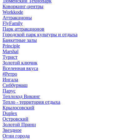
Тюменский Технопарк
Коворкинг-центры
Workkode
Аттракционы
FlyFamily
Парк аттракционов
Городской парк культуры и отдыха
Банкетные залы
Principle
Marshal
Турист
Золотой ключик
Вселенная вкуса
#Ретро
Ингала
Сиббурмаш
Парус
Теплоход Викинг
Тепло - территория отдыха
Крылосовский
Duplex
Островский
Золотой Принц
Звездное
Огни города