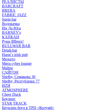
РЕАЛИСТЫ
BARCRAFT
BRERA
FABRIC JAZZ
Sueta bar
Водокачка
Ин Да Юса
BARNEY's
КАПКАН
Руки ВВерх!
BULLWAR BAR
Detali.bar
Harat`s irish pub
Мохито
Мята cyber lounge
Malina
САЙГОН
Shelby, Семакова 30
Shelby, Республики 77
ИZИ
ATMOSPHERE
Cheer Duck
Боулинг
STAR TRACK
Бруклин боул в ТРЦ «Колумб»