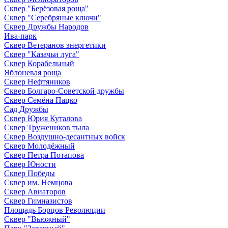
Сквер "Берёзовая роща"
Сквер "Серебряные ключи"
Сквер Дружбы Народов
Ива-парк
Сквер Ветеранов энергетики
Сквер "Казачьи луга"
Сквер Корабельный
Яблоневая роща
Сквер Нефтяников
Сквер Болгаро-Советской дружбы
Сквер Семёна Пацко
Сад Дружбы
Сквер Юрия Куталова
Сквер Тружеников тыла
Сквер Воздушно-десантных войск
Сквер Молодёжный
Сквер Петра Потапова
Сквер Юности
Сквер Победы
Сквер им. Немцова
Сквер Авиаторов
Сквер Гимназистов
Площадь Борцов Революции
Сквер "Вьюжный"