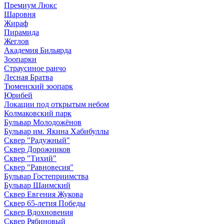
Премиум Люкс
Шаровня
Жираф
Пирамида
Жеглов
Академия Бильярда
Зоопарки
Страусиное ранчо
Лесная Братва
Тюменский зоопарк
Юрибей
Локации под открытым небом
Колмаковский парк
Бульвар Молодожёнов
Бульвар им. Якина Хабибуллы
Сквер "Радужный"
Сквер Дорожников
Сквер "Тихий"
Cквер "Равновесия"
Бульвар Гостеприимства
Бульвар Шаимский
Сквер Евгения Жукова
Сквер 65-летия Победы
Сквер Вдохновения
Сквер Рябиновый