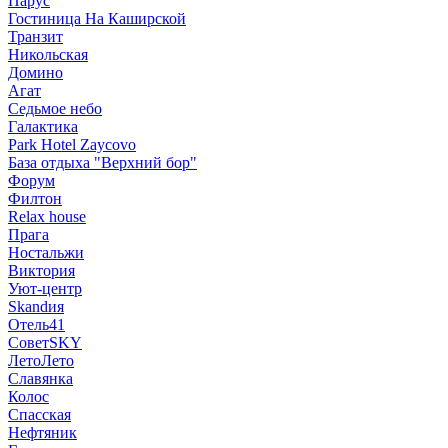
Парус
Гостиница На Каширской
Транзит
Никольская
Домино
Агат
Седьмое небо
Галактика
Park Hotel Zaycovo
База отдыха "Верхний бор"
Форум
Филтон
Relax house
Прага
Ностальжи
Виктория
Уют-центр
Skandия
Отель41
СоветSKY
ЛетоЛето
Славянка
Колос
Спасская
Нефтяник