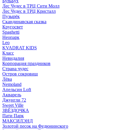
БульБух
Лес Чудес в ТРЦ Сити Молл
Лес Чудес в ТРЦ Кристалл
Пузырëк
Скандинавская сказка
Кругосвет
Spaghetti
Неопарк
Leo
KVADRAT KIDS
Класс
Невидалия
Корпорация праздников
Страна чудес
Остров сокровищ
Лёва
Nemoland
Апельсин Loft
Акварель
Джунгли 72
Sweet Ville
ЗВЁЗДОЧКА
Пати Парк
МАКСИЛЭНД
Золотой песок на Федюнинского