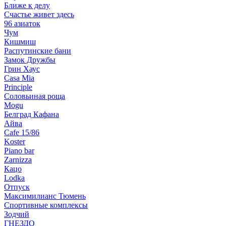
Ближе к делу
Счастье живет здесь
96 азиаток
Чум
Кишмиш
Распутинские бани
Замок Дружбы
Грин Хаус
Casa Mia
Principle
Соловьиная роща
Mogu
Белград Кафана
Айва
Cafe 15/86
Koster
Piano bar
Zarnizza
Кацо
Lodka
Отпуск
Максимилианс Тюмень
Спортивные комплексы
Зодчий
ГНЕЗДО