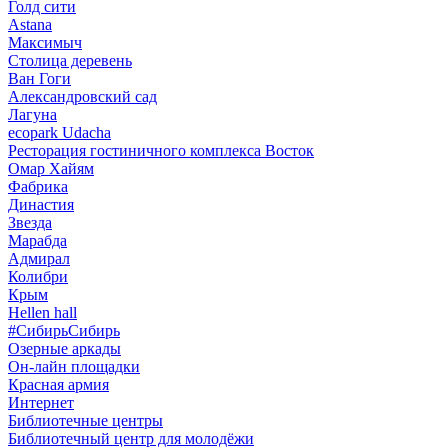
Голд сити
Astana
Максимыч
Столица деревень
Ван Гоги
Александровский сад
Лагуна
ecopark Udacha
Ресторация гостиничного комплекса Восток
Омар Хайям
Фабрика
Династия
Звезда
Марабда
Адмирал
Колибри
Крым
Hellen hall
#СибирьСибирь
Озерные аркады
Он-лайн площадки
Красная армия
Интернет
Библиотечные центры
Библиотечный центр для молодёжи