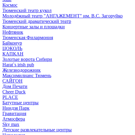
Космос
Тюменский театр кукол
Молодёжный театр "АНГАЖЕМЕНТ" им. В.С. Загоруйко
Тюменский драматический театр
Концертные залы и площадки
Нефтяник
Тюменская Филармония
Байконур
ЦОКОЛЬ
КАПКАН
Золотые ворота Сибири
Harat`s irish pub
Железнодорожник
Максимилианс Тюмень
САЙГОН
Дом Печати
Cheer Duck
PLACE
Батутные центры
Ниндзя Парк
Гравитация
Атмосфера
Sky max
Детские развлекательные центры