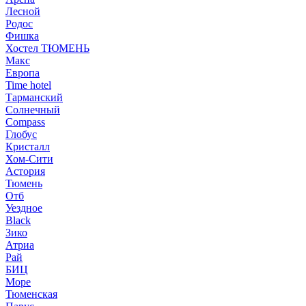
Лесной
Родос
Фишка
Хостел ТЮМЕНЬ
Макс
Европа
Time hotel
Тарманский
Солнечный
Compass
Глобус
Кристалл
Хом-Сити
Астория
Тюмень
Отб
Уездное
Black
Зико
Атриа
Рай
БИЦ
Море
Тюменская