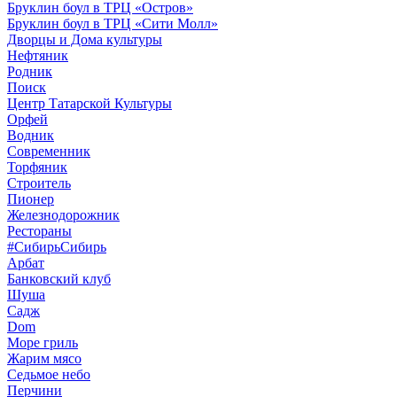
Бруклин боул в ТРЦ «Остров»
Бруклин боул в ТРЦ «Сити Молл»
Дворцы и Дома культуры
Нефтяник
Родник
Поиск
Центр Татарской Культуры
Орфей
Водник
Современник
Торфяник
Строитель
Пионер
Железнодорожник
Рестораны
#СибирьСибирь
Арбат
Банковский клуб
Шуша
Садж
Dom
Море гриль
Жарим мясо
Седьмое небо
Перчини