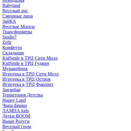
Невидалия
Babyland
Веселый лис
Смешные лица
ЗайКА
Веселые Мопсы
Трансформеры
Studio7
Zefir
Конфетти
Складыши
KidSmile в ТРЦ Сити Молл
KidSmile в ТРЦ Гудвин
Муравейник
Игротека в ТРЦ Сити Молл
Игротека в ТРЦ Остров
Игротека в ТРЦ Фаворит
Занзибар
Территория Детства
Happy Land
Чики-Брики
ЛАМПА kids
Детки BOOM
Выше Радуги
Веселый гном