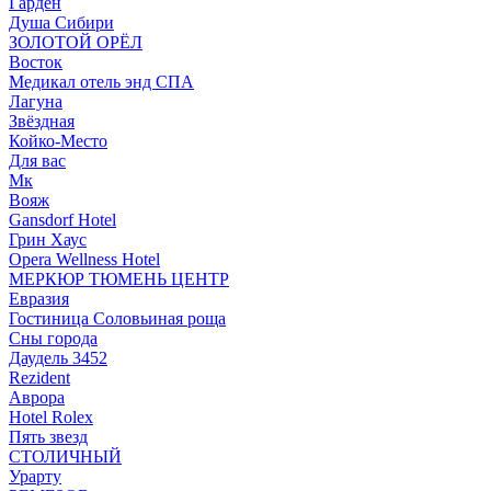
Гарден
Душа Сибири
ЗОЛОТОЙ ОРЁЛ
Восток
Медикал отель энд СПА
Лагуна
Звёздная
Койко-Место
Для вас
Мк
Вояж
Gansdorf Hotel
Грин Хаус
Opera Wellness Hotel
МЕРКЮР ТЮМЕНЬ ЦЕНТР
Евразия
Гостиница Соловьиная роща
Сны города
Даудель 3452
Rezident
Аврора
Hotel Rolex
Пять звезд
СТОЛИЧНЫЙ
Урарту