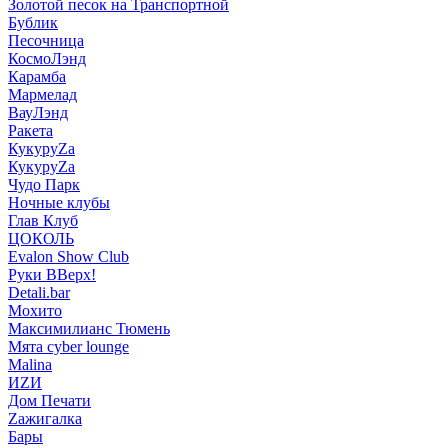
Золотой песок на Транспортной
Бублик
Песочница
КосмоЛэнд
Карамба
Мармелад
ВауЛэнд
Ракета
КукуруZа
КукуруZа
Чудо Парк
Ночные клубы
Глав Клуб
ЦОКОЛЬ
Evalon Show Club
Руки ВВерх!
Detali.bar
Мохито
Максимилианс Тюмень
Мята cyber lounge
Malina
ИZИ
Дом Печати
Zажигалка
Бары