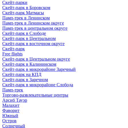
Скейт-парки
Скейт-парк в Боровском
Скейт-парк Матмасы
Памп-трек в Ленинском
Памп-трек в Ленинском округе
Памп-трек в центральном округе
Скейт-парк в Слободе
Скейт-парк в Центральном
Скейт-парк в восточном округе
Скейт-парк
Free flights
Скейт-парк в Центральном округе
Скейт-парк в Калининском
Скейт-парк в микрорайоне Заречный
Скейт-парк на КПД
Скейт-парк в Заречном
Скейт-парк в микрорайоне Слобода
Памп-трек
Торгово-развлекательные центры
Арсиб Тауэр
Малахит
Фаворит
Южный
Остров
Солнечный