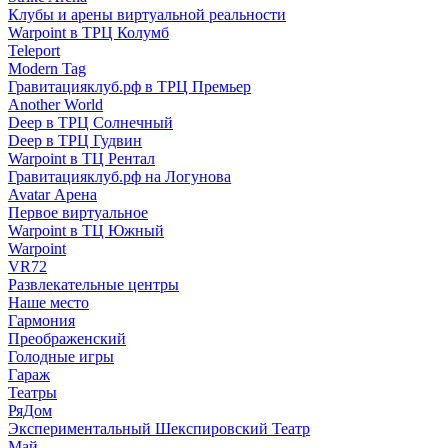
Клубы и арены виртуальной реальности
Warpoint в ТРЦ Колумб
Teleport
Modern Tag
Гравитацияклуб.рф в ТРЦ Премьер
Another World
Deep в ТРЦ Солнечный
Deep в ТРЦ Гудвин
Warpoint в ТЦ Рентал
Гравитацияклуб.рф на Логунова
Avatar Арена
Первое виртуальное
Warpoint в ТЦ Южный
Warpoint
VR72
Развлекательные центры
Наше место
Гармония
Преображенский
Голодные игры
Гараж
Театры
РяДом
Экспериментальный Шекспировский Театр
Май