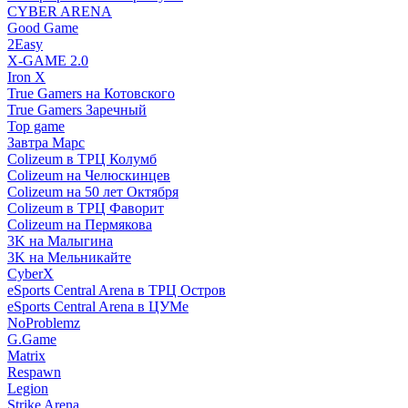
CYBER ARENA
Good Game
2Easy
X-GAME 2.0
Iron X
True Gamers на Котовского
True Gamers Заречный
Top game
Завтра Марс
Colizeum в ТРЦ Колумб
Colizeum на Челюскинцев
Colizeum на 50 лет Октября
Colizeum в ТРЦ Фаворит
Colizeum на Пермякова
3K на Малыгина
3K на Мельникайте
CyberX
eSports Central Arena в ТРЦ Остров
eSports Central Arena в ЦУМе
NoProblemz
G.Game
Matrix
Respawn
Legion
Strike Arena