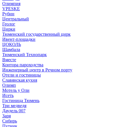
Олимпия
VPESKE
Рубин
Центральный
Геолог
Цирки
Тюменский государственный цирк
Ивент-площадки
ЦОКОЛЬ
Шамбала
Тюменский Технопарк
Вместе
Контора пароходства
Инженерный центр в Речном порту
Отели и гостиницы
Славянская кухня
Олимп
Мотель у Оли
Исеть
Гостиница Тюмень
Три медведя
Даудель 007
Заря
Сибирь
Путник