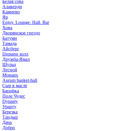
Белая сова
Алаверди
Камнево
Яр
Enjoy. Lounge. Hall. Bar
Хова
Дворянское гнездо
Батуми
Тамада
Айсберг
Цирани холл
Дружба-Ямал
Шульц
Лесной
Монарх
Aurum banket-hall
Сыр в масле
Баrаshка
Поле Чудес
Dynasty
Урарту
Березка
Тандыр
Дача
Добро