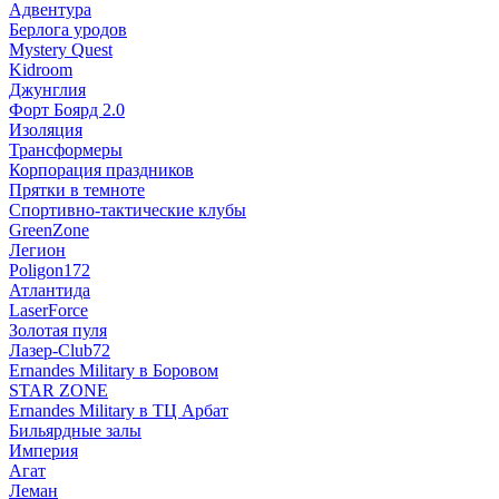
Адвентура
Берлога уродов
Mystery Quest
Kidroom
Джунглия
Форт Боярд 2.0
Изоляция
Трансформеры
Корпорация праздников
Прятки в темноте
Спортивно-тактические клубы
GreenZone
Легион
Poligon172
Атлантида
LaserForce
Золотая пуля
Лазер-Club72
Ernandes Military в Боровом
STAR ZONE
Ernandes Military в ТЦ Арбат
Бильярдные залы
Империя
Агат
Леман