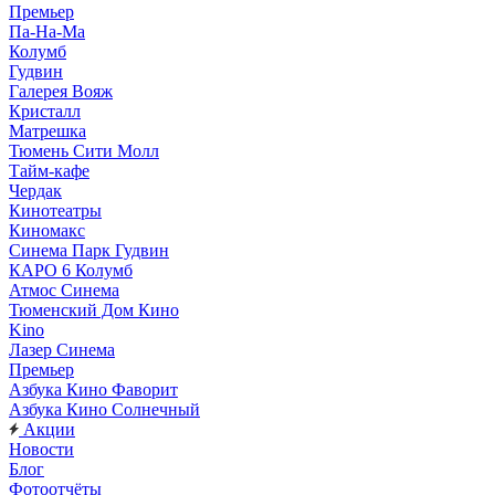
Премьер
Па-На-Ма
Колумб
Гудвин
Галерея Вояж
Кристалл
Матрешка
Тюмень Сити Молл
Тайм-кафе
Чердак
Кинотеатры
Киномакс
Синема Парк Гудвин
КАРО 6 Колумб
Атмос Синема
Тюменский Дом Кино
Kino
Лазер Синема
Премьер
Азбука Кино Фаворит
Азбука Кино Солнечный
Акции
Новости
Блог
Фотоотчёты