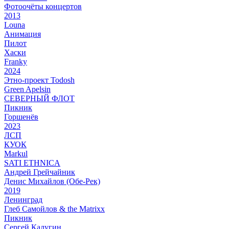
Фотоочёты концертов
2013
Louna
Анимация
Пилот
Хаски
Franky
2024
Этно-проект Todosh
Green Apelsin
СЕВЕРНЫЙ ФЛОТ
Пикник
Горшенёв
2023
ЛСП
КУОК
Markul
SATI ETHNICA
Андрей Грейчайник
Денис Михайлов (Обе-Рек)
2019
Ленинград
Глеб Самойлов & the Matrixx
Пикник
Сергей Калугин