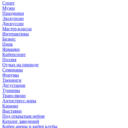
Спорт
Музеи
Праздники
Экскурсии
Дискуссии
Мастер-классы
Интерактивы
Бизнес
Цирк
Ярмарки
Киберспорт
Поэзия
Отдых на природе
Семинары
Форумы
Тренинги
Дегустации
Турниры
Трансляции
Антистресс-хоры
Караоке
Выставки
Под открытым небом
Каталог заведений
Кибер арены и кибер клубы