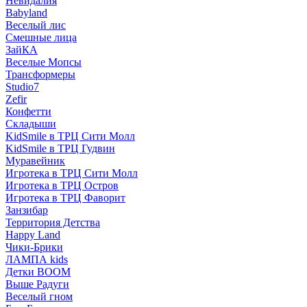
Невидалия
Babyland
Веселый лис
Смешные лица
ЗайКА
Веселые Мопсы
Трансформеры
Studio7
Zefir
Конфетти
Складыши
KidSmile в ТРЦ Сити Молл
KidSmile в ТРЦ Гудвин
Муравейник
Игротека в ТРЦ Сити Молл
Игротека в ТРЦ Остров
Игротека в ТРЦ Фаворит
Занзибар
Территория Детства
Happy Land
Чики-Брики
ЛАМПА kids
Детки BOOM
Выше Радуги
Веселый гном