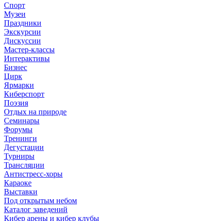
Спорт
Музеи
Праздники
Экскурсии
Дискуссии
Мастер-классы
Интерактивы
Бизнес
Цирк
Ярмарки
Киберспорт
Поэзия
Отдых на природе
Семинары
Форумы
Тренинги
Дегустации
Турниры
Трансляции
Антистресс-хоры
Караоке
Выставки
Под открытым небом
Каталог заведений
Кибер арены и кибер клубы