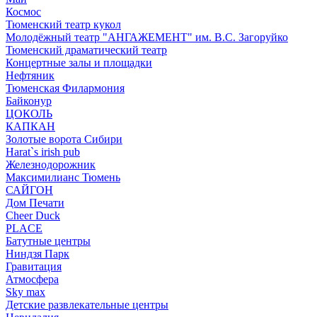
Космос
Тюменский театр кукол
Молодёжный театр "АНГАЖЕМЕНТ" им. В.С. Загоруйко
Тюменский драматический театр
Концертные залы и площадки
Нефтяник
Тюменская Филармония
Байконур
ЦОКОЛЬ
КАПКАН
Золотые ворота Сибири
Harat`s irish pub
Железнодорожник
Максимилианс Тюмень
САЙГОН
Дом Печати
Cheer Duck
PLACE
Батутные центры
Ниндзя Парк
Гравитация
Атмосфера
Sky max
Детские развлекательные центры