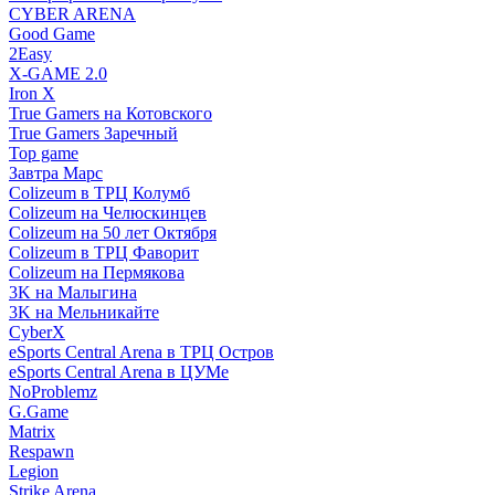
CYBER ARENA
Good Game
2Easy
X-GAME 2.0
Iron X
True Gamers на Котовского
True Gamers Заречный
Top game
Завтра Марс
Colizeum в ТРЦ Колумб
Colizeum на Челюскинцев
Colizeum на 50 лет Октября
Colizeum в ТРЦ Фаворит
Colizeum на Пермякова
3K на Малыгина
3K на Мельникайте
CyberX
eSports Central Arena в ТРЦ Остров
eSports Central Arena в ЦУМе
NoProblemz
G.Game
Matrix
Respawn
Legion
Strike Arena