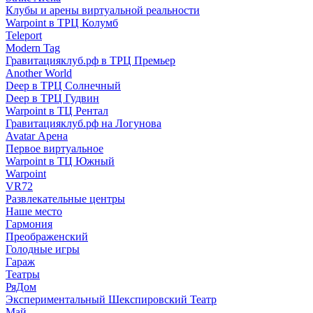
Клубы и арены виртуальной реальности
Warpoint в ТРЦ Колумб
Teleport
Modern Tag
Гравитацияклуб.рф в ТРЦ Премьер
Another World
Deep в ТРЦ Солнечный
Deep в ТРЦ Гудвин
Warpoint в ТЦ Рентал
Гравитацияклуб.рф на Логунова
Avatar Арена
Первое виртуальное
Warpoint в ТЦ Южный
Warpoint
VR72
Развлекательные центры
Наше место
Гармония
Преображенский
Голодные игры
Гараж
Театры
РяДом
Экспериментальный Шекспировский Театр
Май