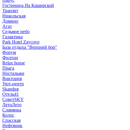
Парус
Гостиница На Каширской
Транзит
Никольская
Домино
Агат
Седьмое небо
Галактика
Park Hotel Zaycovo
База отдыха "Верхний бор"
Форум
Филтон
Relax house
Прага
Ностальжи
Виктория
Уют-центр
Skandия
Отель41
СоветSKY
ЛетоЛето
Славянка
Колос
Спасская
Нефтяник