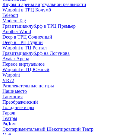
Клубы и арены виртуальной реальности
Warpoint в ТРЦ Колумб
Teleport
Modern Tag
Гравитацияклуб.рф в ТРЦ Премьер
Another World
Deep в ТРЦ Солнечный
Deep в ТРЦ Гудвин
Warpoint в ТЦ Рентал
Гравитацияклуб.рф на Логунова
Avatar Арена
Первое виртуальное
Warpoint в ТЦ Южный
Warpoint
VR72
Развлекательные центры
Наше место
Гармония
Преображенский
Голодные игры
Гараж
Театры
РяДом
Экспериментальный Шекспировский Театр
Май