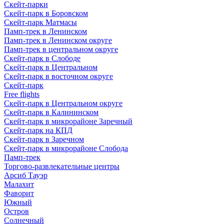
Скейт-парки
Скейт-парк в Боровском
Скейт-парк Матмасы
Памп-трек в Ленинском
Памп-трек в Ленинском округе
Памп-трек в центральном округе
Скейт-парк в Слободе
Скейт-парк в Центральном
Скейт-парк в восточном округе
Скейт-парк
Free flights
Скейт-парк в Центральном округе
Скейт-парк в Калининском
Скейт-парк в микрорайоне Заречный
Скейт-парк на КПД
Скейт-парк в Заречном
Скейт-парк в микрорайоне Слобода
Памп-трек
Торгово-развлекательные центры
Арсиб Тауэр
Малахит
Фаворит
Южный
Остров
Солнечный