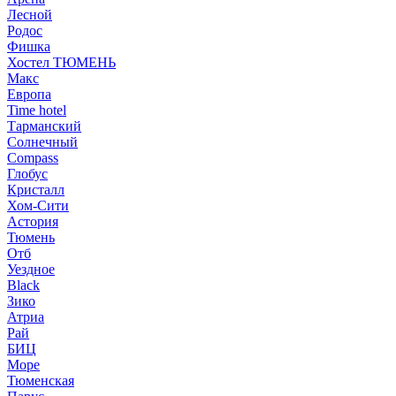
Лесной
Родос
Фишка
Хостел ТЮМЕНЬ
Макс
Европа
Time hotel
Тарманский
Солнечный
Compass
Глобус
Кристалл
Хом-Сити
Астория
Тюмень
Отб
Уездное
Black
Зико
Атриа
Рай
БИЦ
Море
Тюменская