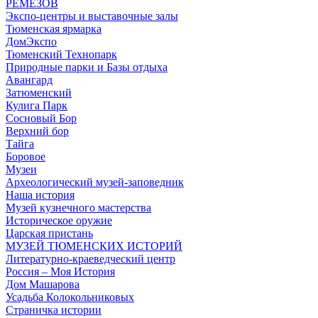
РЕМЕЗОВ
Экспо-центры и выставочные залы
Тюменская ярмарка
ДомЭкспо
Тюменский Технопарк
Природные парки и Базы отдыха
Авангард
Затюменский
Кулига Парк
Сосновый Бор
Верхний бор
Тайга
Боровое
Музеи
Археологический музей-заповедник
Наша история
Музей кузнечного мастерства
Историческое оружие
Царская пристань
МУЗЕЙ ТЮМЕНСКИХ ИСТОРИЙ
Литературно-краеведческий центр
Россия – Моя История
Дом Машарова
Усадьба Колокольниковых
Страничка истории