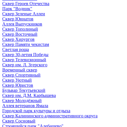
Сквер Героев Отечества
Парк "Водник"
Сквер Зеленые Аллеи
Сквер Юннатов
Аллея Выпускников
Сквер Тополиный
Сквер Восточный
Сквер Хирургов
Сквер Памяти чекистам
Светлая роща
Сквер 30-летия Победы
Сквер Телевизионный
Сквер им. Л. Згерского
Временный сквер
Сквер Спортивный
Сквер Уютный
Сквер Юристов
Бульвар Текутьевский
Сквер им. Д.М. Карбышева
Сквер Молодёжный
Аллея ветеранов Ямала
Городской парк культуры и отдыха
Сквер Калининского административного округа
Сквер Сосновый
Строящийся парк "Алебашево"