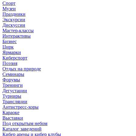
Спорт
Музеи
Праздники
Экскурсии
Дискуссии
Мастер-классы
Интерактивы
Бизнес
Цирк
Ярмарки
Киберспорт
Поэзия
Отдых на природе
Семинары
Форумы
Тренинги
Дегустации
Турниры
Трансляции
Антистресс-хоры
Караоке
Выставки
Под открытым небом
Каталог заведений
Кибер арены и кибер клубы