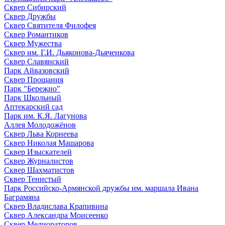
Сквер Сибирский
Сквер Дружбы
Сквер Святителя Филофея
Сквер Романтиков
Сквер Мужества
Сквер им. Г.И. Дьяконова-Дьяченкова
Сквер Славянский
Парк Айвазовский
Сквер Прощания
Парк "Бережно"
Парк Школьный
Аптекарский сад
Парк им. К.Я. Лагунова
Аллея Молодожёнов
Сквер Льва Корнеева
Сквер Николая Машарова
Сквер Изыскателей
Сквер Журналистов
Сквер Шахматистов
Сквер Тенистый
Парк Российско-Армянской дружбы им. маршала Ивана
Баграмяна
Сквер Владислава Крапивина
Сквер Александра Моисеенко
Сквер Мелиораторов