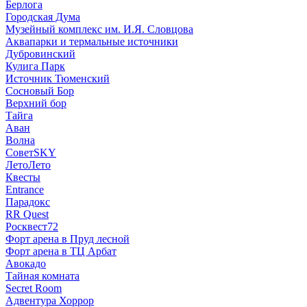
Берлога
Городская Дума
Музейный комплекс им. И.Я. Словцова
Аквапарки и термальные источники
Дубровинский
Кулига Парк
Источник Тюменский
Сосновый Бор
Верхний бор
Тайга
Аван
Волна
СоветSKY
ЛетоЛето
Квесты
Entrance
Парадокс
RR Quest
Росквест72
Форт арена в Пруд лесной
Форт арена в ТЦ Арбат
Авокадо
Тайная комната
Secret Room
Адвентура Хоррор