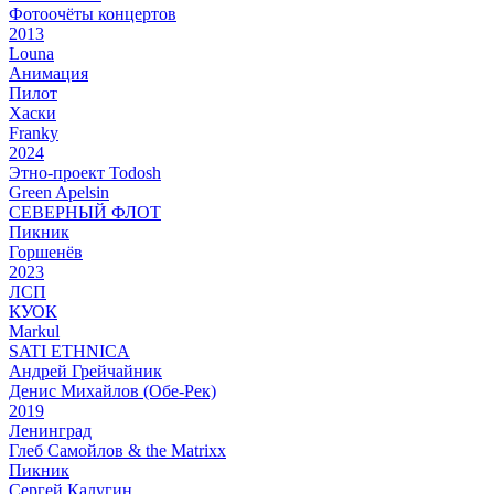
Фотоочёты концертов
2013
Louna
Анимация
Пилот
Хаски
Franky
2024
Этно-проект Todosh
Green Apelsin
СЕВЕРНЫЙ ФЛОТ
Пикник
Горшенёв
2023
ЛСП
КУОК
Markul
SATI ETHNICA
Андрей Грейчайник
Денис Михайлов (Обе-Рек)
2019
Ленинград
Глеб Самойлов & the Matrixx
Пикник
Сергей Калугин