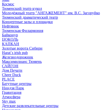
Космос
Тюменский театр кукол
Молодёжный театр "АНГАЖЕМЕНТ" им. В.С. Загоруйко
Тюменский драматический театр
Концертные залы и площадки
Нефтяник
Тюменская Филармония
Байконур
ЦОКОЛЬ
КАПКАН
Золотые ворота Сибири
Harat`s irish pub
Железнодорожник
Максимилианс Тюмень
САЙГОН
Дом Печати
Cheer Duck
PLACE
Батутные центры
Ниндзя Парк
Гравитация
Атмосфера
Sky max
Детские развлекательные центры