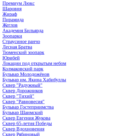
Премиум Люкс
Шаровня
Жираф
Пирамида
Жеглов
Академия Бильярда
Зоопарки
Страусиное ранчо
Лесная Братва
Тюменский зоопарк
Юрибей
Локации под открытым небом
Колмаковский парк
Бульвар Молодожёнов
Бульвар им. Якина Хабибуллы
Сквер "Радужный"
Сквер Дорожников
Сквер "Тихий"
Cквер "Равновесия"
Бульвар Гостеприимства
Бульвар Шаимский
Сквер Евгения Жукова
Сквер 65-летия Победы
Сквер Вдохновения
Сквер Рябиновый