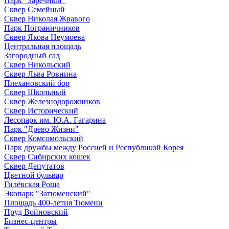
Парк "Заречный"
Сквер Семейный
Сквер Николая Жвавого
Парк Пограничников
Сквер Якова Неумоева
Центральная площадь
Загородный сад
Сквер Никольский
Сквер Льва Ровнина
Плехановский бор
Сквер Школьный
Сквер Железнодорожников
Сквер Исторический
Лесопарк им. Ю.А. Гагарина
Парк "Древо Жизни"
Сквер Комсомольский
Парк дружбы между Россией и Республикой Корея
Сквер Сибирских кошек
Сквер Депутатов
Цветной бульвар
Гилёвская Роща
Экопарк "Затюменский"
Площадь 400-летия Тюмени
Пруд Войновский
Бизнес-центры