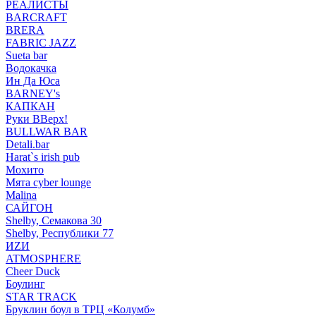
РЕАЛИСТЫ
BARCRAFT
BRERA
FABRIC JAZZ
Sueta bar
Водокачка
Ин Да Юса
BARNEY's
КАПКАН
Руки ВВерх!
BULLWAR BAR
Detali.bar
Harat`s irish pub
Мохито
Мята cyber lounge
Malina
САЙГОН
Shelby, Семакова 30
Shelby, Республики 77
ИZИ
ATMOSPHERE
Cheer Duck
Боулинг
STAR TRACK
Бруклин боул в ТРЦ «Колумб»