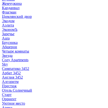
Жемчужина
Карданвал
Флагман
Цимлянский двор
Экодом
Аэлита
ЭкономЪ
Заречье
Aura
Брусника
Абшерон
Четыре комнаты
Звезда
Cozy Apartments
Sky
Симпатико 3452
Арбат 3452
Англия 3452
Алгоритм
Престиж
Отель Солнечный
Старт
Орриент
Уютное место
Арена