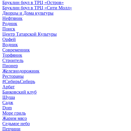
Бруклин боул в ТРЦ «Остров»
Бруклин боул в ТРЦ «Сити Молл»
Дворцы и Дома культуры
Нефтяник
Родник
Поиск
Центр Татарской Культуры
Орфей
Водник
Современник
Торфяник
Строитель
Пионер
Железнодорожник
Рестораны
#СибирьСибирь
Арбат
Банковский клуб
Шуша
Садж
Dom
Море гриль
Жарим мясо
Седьмое небо
Перчини