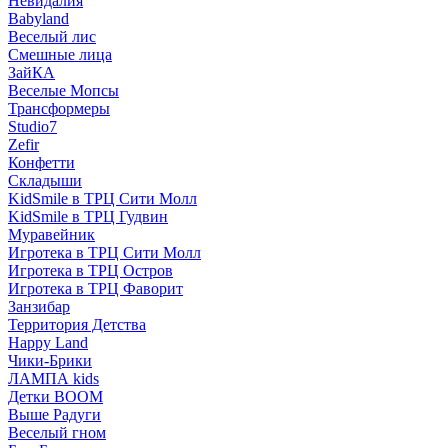
Невидалия
Babyland
Веселый лис
Смешные лица
ЗайКА
Веселые Мопсы
Трансформеры
Studio7
Zefir
Конфетти
Складыши
KidSmile в ТРЦ Сити Молл
KidSmile в ТРЦ Гудвин
Муравейник
Игротека в ТРЦ Сити Молл
Игротека в ТРЦ Остров
Игротека в ТРЦ Фаворит
Занзибар
Территория Детства
Happy Land
Чики-Брики
ЛАМПА kids
Детки BOOM
Выше Радуги
Веселый гном