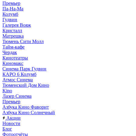
Премьер
Па-На-Ма
Колумб
Гудвин
Галерея Вояж
Кристалл
Матрешка
Тюмень Сити Молл
Тайм-кафе
Чердак
Кинотеатры
Киномакс
Синема Парк Гудвин
КАРО 6 Колумб
Атмос Синема
Тюменский Дом Кино
Kino
Лазер Синема
Премьер
Азбука Кино Фаворит
Азбука Кино Солнечный
Акции
Новости
Блог
Фотоотчёты