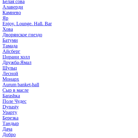
Белая сова
Алаверди
Камнево
Яр
Enjoy. Lounge. Hall. Bar
Хова
Дворянское гнездо
Батуми
Тамада
Айсберг
Цирани холл
Дружба-Ямал
Шульц
Лесной
Монарх
Aurum banket-hall
Сыр в масле
Баrаshка
Поле Чудес
Dynasty
Урарту
Березка
Тандыр
Дача
Добро