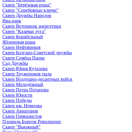
Сквер "Берёзовая роща"
Сквер "Серебряные ключи"
Сквер Дружбы Народов
Ива-парк
Сквер Ветеранов энергетики
Сквер "Казачьи луга"
Сквер Корабельный
Яблоневая роща
Сквер Нефтяников
Сквер Болгаро-Советской дружбы
Сквер Семёна Пацко
Сад Дружбы
Сквер Юрия Куталова
Сквер Тружеников тыла
Сквер Воздушно-десантных войск
Сквер Молодёжный
Сквер Петра Потапова
Сквер Юности
Сквер Победы
Сквер им. Немцова
Сквер Авиаторов
Сквер Гимназистов
Площадь Борцов Революции
Сквер "Вьюжный"