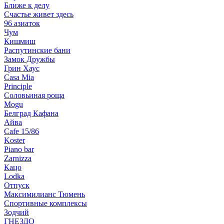
Ближе к делу
Счастье живет здесь
96 азиаток
Чум
Кишмиш
Распутинские бани
Замок Дружбы
Грин Хаус
Casa Mia
Principle
Соловьиная роща
Mogu
Белград Кафана
Айва
Cafe 15/86
Koster
Piano bar
Zarnizza
Кацо
Lodka
Отпуск
Максимилианс Тюмень
Спортивные комплексы
Зодчий
ГНЕЗДО