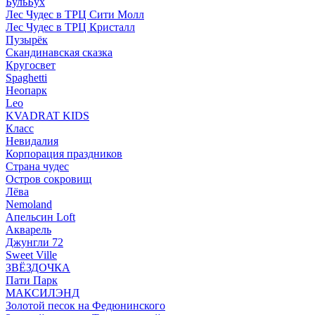
БульБух
Лес Чудес в ТРЦ Сити Молл
Лес Чудес в ТРЦ Кристалл
Пузырëк
Скандинавская сказка
Кругосвет
Spaghetti
Неопарк
Leo
KVADRAT KIDS
Класс
Невидалия
Корпорация праздников
Страна чудес
Остров сокровищ
Лёва
Nemoland
Апельсин Loft
Акварель
Джунгли 72
Sweet Ville
ЗВЁЗДОЧКА
Пати Парк
МАКСИЛЭНД
Золотой песок на Федюнинского