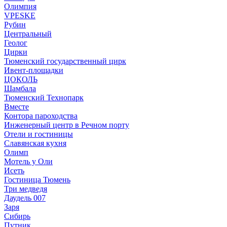
Олимпия
VPESKE
Рубин
Центральный
Геолог
Цирки
Тюменский государственный цирк
Ивент-площадки
ЦОКОЛЬ
Шамбала
Тюменский Технопарк
Вместе
Контора пароходства
Инженерный центр в Речном порту
Отели и гостиницы
Славянская кухня
Олимп
Мотель у Оли
Исеть
Гостиница Тюмень
Три медведя
Даудель 007
Заря
Сибирь
Путник