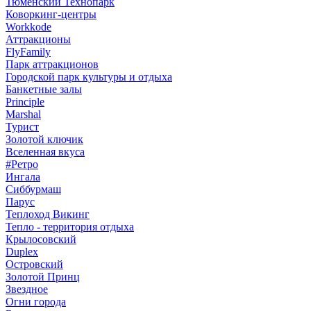
Тюменский Технопарк
Коворкинг-центры
Workkode
Аттракционы
FlyFamily
Парк аттракционов
Городской парк культуры и отдыха
Банкетные залы
Principle
Marshal
Турист
Золотой ключик
Вселенная вкуса
#Ретро
Ингала
Сиббурмаш
Парус
Теплоход Викинг
Тепло - территория отдыха
Крылосовский
Duplex
Островский
Золотой Принц
Звездное
Огни города