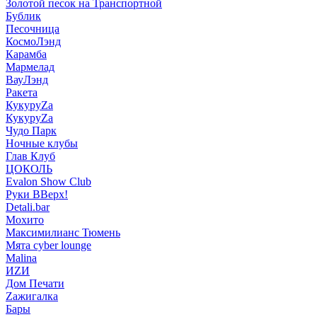
Золотой песок на Транспортной
Бублик
Песочница
КосмоЛэнд
Карамба
Мармелад
ВауЛэнд
Ракета
КукуруZа
КукуруZа
Чудо Парк
Ночные клубы
Глав Клуб
ЦОКОЛЬ
Evalon Show Club
Руки ВВерх!
Detali.bar
Мохито
Максимилианс Тюмень
Мята cyber lounge
Malina
ИZИ
Дом Печати
Zажигалка
Бары