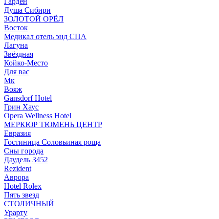
Гарден
Душа Сибири
ЗОЛОТОЙ ОРЁЛ
Восток
Медикал отель энд СПА
Лагуна
Звёздная
Койко-Место
Для вас
Мк
Вояж
Gansdorf Hotel
Грин Хаус
Opera Wellness Hotel
МЕРКЮР ТЮМЕНЬ ЦЕНТР
Евразия
Гостиница Соловьиная роща
Сны города
Даудель 3452
Rezident
Аврора
Hotel Rolex
Пять звезд
СТОЛИЧНЫЙ
Урарту