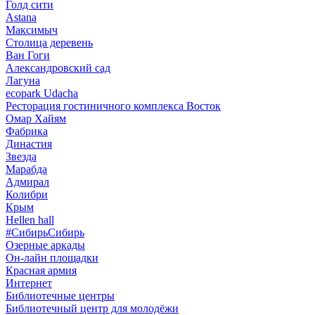
Голд сити
Astana
Максимыч
Столица деревень
Ван Гоги
Александровский сад
Лагуна
ecopark Udacha
Ресторация гостиничного комплекса Восток
Омар Хайям
Фабрика
Династия
Звезда
Марабда
Адмирал
Колибри
Крым
Hellen hall
#СибирьСибирь
Озерные аркады
Он-лайн площадки
Красная армия
Интернет
Библиотечные центры
Библиотечный центр для молодёжи