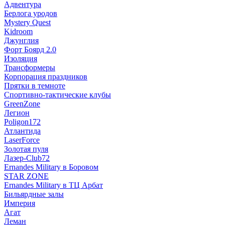
Адвентура
Берлога уродов
Mystery Quest
Kidroom
Джунглия
Форт Боярд 2.0
Изоляция
Трансформеры
Корпорация праздников
Прятки в темноте
Спортивно-тактические клубы
GreenZone
Легион
Poligon172
Атлантида
LaserForce
Золотая пуля
Лазер-Club72
Ernandes Military в Боровом
STAR ZONE
Ernandes Military в ТЦ Арбат
Бильярдные залы
Империя
Агат
Леман