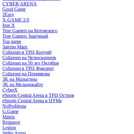
CYBER ARENA
Good Game
2Easy
X-GAME 2.0
Iron X
True Gamers на Котовского
True Gamers Заречный
Top game
Завтра Марс
Colizeum в ТРЦ Колумб
Colizeum на Челюскинцев
Colizeum на 50 лет Октября
Colizeum в ТРЦ Фаворит
Colizeum на Пермякова
3K на Малыгина
3K на Мельникайте
CyberX
eSports Central Arena в ТРЦ Остров
eSports Central Arena в ЦУМе
NoProblemz
G.Game
Matrix
Respawn
Legion
Strike Arena