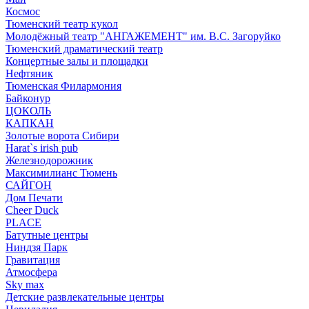
Космос
Тюменский театр кукол
Молодёжный театр "АНГАЖЕМЕНТ" им. В.С. Загоруйко
Тюменский драматический театр
Концертные залы и площадки
Нефтяник
Тюменская Филармония
Байконур
ЦОКОЛЬ
КАПКАН
Золотые ворота Сибири
Harat`s irish pub
Железнодорожник
Максимилианс Тюмень
САЙГОН
Дом Печати
Cheer Duck
PLACE
Батутные центры
Ниндзя Парк
Гравитация
Атмосфера
Sky max
Детские развлекательные центры