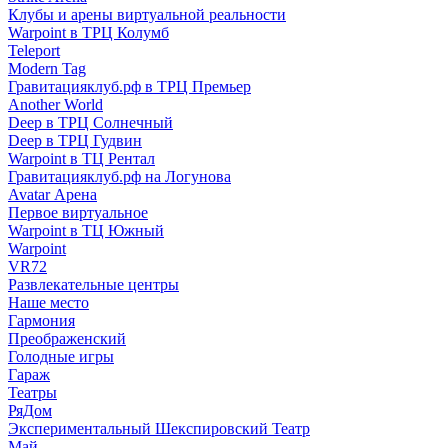
Клубы и арены виртуальной реальности
Warpoint в ТРЦ Колумб
Teleport
Modern Tag
Гравитацияклуб.рф в ТРЦ Премьер
Another World
Deep в ТРЦ Солнечный
Deep в ТРЦ Гудвин
Warpoint в ТЦ Рентал
Гравитацияклуб.рф на Логунова
Avatar Арена
Первое виртуальное
Warpoint в ТЦ Южный
Warpoint
VR72
Развлекательные центры
Наше место
Гармония
Преображенский
Голодные игры
Гараж
Театры
РяДом
Экспериментальный Шекспировский Театр
Май