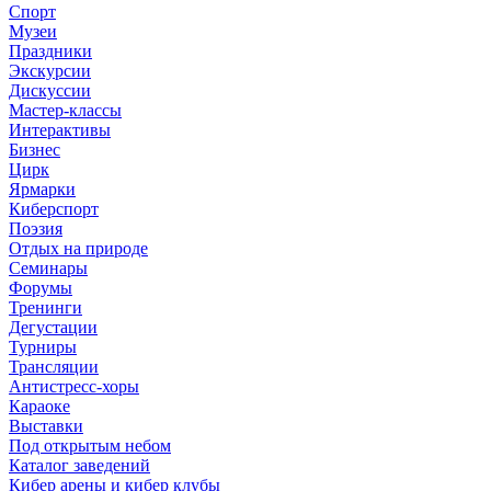
Спорт
Музеи
Праздники
Экскурсии
Дискуссии
Мастер-классы
Интерактивы
Бизнес
Цирк
Ярмарки
Киберспорт
Поэзия
Отдых на природе
Семинары
Форумы
Тренинги
Дегустации
Турниры
Трансляции
Антистресс-хоры
Караоке
Выставки
Под открытым небом
Каталог заведений
Кибер арены и кибер клубы