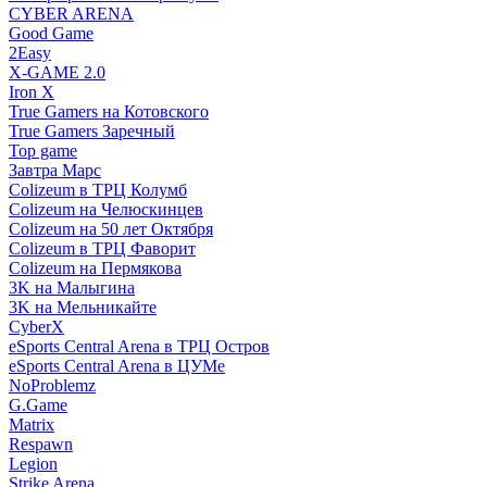
CYBER ARENA
Good Game
2Easy
X-GAME 2.0
Iron X
True Gamers на Котовского
True Gamers Заречный
Top game
Завтра Марс
Colizeum в ТРЦ Колумб
Colizeum на Челюскинцев
Colizeum на 50 лет Октября
Colizeum в ТРЦ Фаворит
Colizeum на Пермякова
3K на Малыгина
3K на Мельникайте
CyberX
eSports Central Arena в ТРЦ Остров
eSports Central Arena в ЦУМе
NoProblemz
G.Game
Matrix
Respawn
Legion
Strike Arena