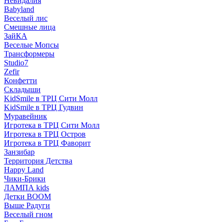
Невидалия
Babyland
Веселый лис
Смешные лица
ЗайКА
Веселые Мопсы
Трансформеры
Studio7
Zefir
Конфетти
Складыши
KidSmile в ТРЦ Сити Молл
KidSmile в ТРЦ Гудвин
Муравейник
Игротека в ТРЦ Сити Молл
Игротека в ТРЦ Остров
Игротека в ТРЦ Фаворит
Занзибар
Территория Детства
Happy Land
Чики-Брики
ЛАМПА kids
Детки BOOM
Выше Радуги
Веселый гном