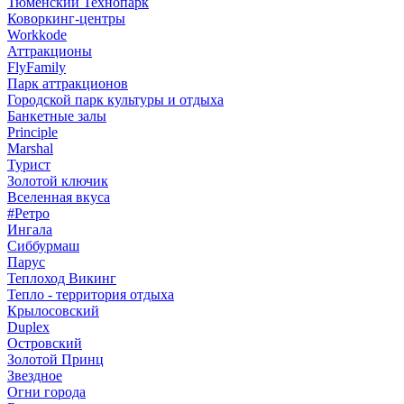
Тюменский Технопарк
Коворкинг-центры
Workkode
Аттракционы
FlyFamily
Парк аттракционов
Городской парк культуры и отдыха
Банкетные залы
Principle
Marshal
Турист
Золотой ключик
Вселенная вкуса
#Ретро
Ингала
Сиббурмаш
Парус
Теплоход Викинг
Тепло - территория отдыха
Крылосовский
Duplex
Островский
Золотой Принц
Звездное
Огни города