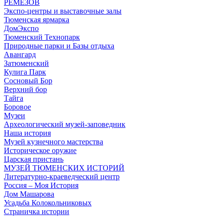
РЕМЕЗОВ
Экспо-центры и выставочные залы
Тюменская ярмарка
ДомЭкспо
Тюменский Технопарк
Природные парки и Базы отдыха
Авангард
Затюменский
Кулига Парк
Сосновый Бор
Верхний бор
Тайга
Боровое
Музеи
Археологический музей-заповедник
Наша история
Музей кузнечного мастерства
Историческое оружие
Царская пристань
МУЗЕЙ ТЮМЕНСКИХ ИСТОРИЙ
Литературно-краеведческий центр
Россия – Моя История
Дом Машарова
Усадьба Колокольниковых
Страничка истории