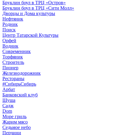
Бруклин боул в ТРЦ «Остров»
Бруклин боул в ТРЦ «Сити Молл»
Дворцы и Дома культуры
Нефтяник
Родник
Поиск
Центр Татарской Культуры
Орфей
Водник
Современник
Торфяник
Строитель
Пионер
Железнодорожник
Рестораны
#СибирьСибирь
Арбат
Банковский клуб
Шуша
Садж
Dom
Море гриль
Жарим мясо
Седьмое небо
Перчини