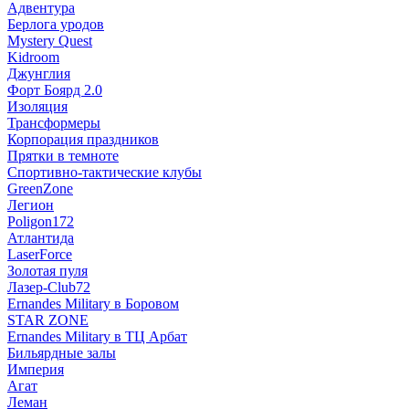
Адвентура
Берлога уродов
Mystery Quest
Kidroom
Джунглия
Форт Боярд 2.0
Изоляция
Трансформеры
Корпорация праздников
Прятки в темноте
Спортивно-тактические клубы
GreenZone
Легион
Poligon172
Атлантида
LaserForce
Золотая пуля
Лазер-Club72
Ernandes Military в Боровом
STAR ZONE
Ernandes Military в ТЦ Арбат
Бильярдные залы
Империя
Агат
Леман