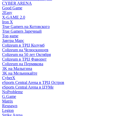
CYBER ARENA
Good Game
2Easy
X-GAME 2.0
Iron X
True Gamers на Котовского
True Gamers Заречный
Top game
Завтра Марс
Colizeum в ТРЦ Колумб
Colizeum на Челюскинцев
Colizeum на 50 лет Октября
Colizeum в ТРЦ Фаворит
Colizeum на Пермякова
3K на Малыгина
3K на Мельникайте
CyberX
eSports Central Arena в ТРЦ Остров
eSports Central Arena в ЦУМе
NoProblemz
G.Game
Matrix
Respawn
Legion
Strike Arena