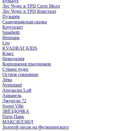
БульБух
Лес Чудес в ТРЦ Сити Молл
Лес Чудес в ТРЦ Кристалл
Пузырëк
Скандинавская сказка
Кругосвет
Spaghetti
Неопарк
Leo
KVADRAT KIDS
Класс
Невидалия
Корпорация праздников
Страна чудес
Остров сокровищ
Лёва
Nemoland
Апельсин Loft
Акварель
Джунгли 72
Sweet Ville
ЗВЁЗДОЧКА
Пати Парк
МАКСИЛЭНД
Золотой песок на Федюнинского