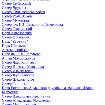
Сквер Сибирский
Сквер Дружбы
Сквер Святителя Филофея
Сквер Романтиков
Сквер Мужества
Сквер им. Г.И. Дьяконова-Дьяченкова
Сквер Славянский
Парк Айвазовский
Сквер Прощания
Парк "Бережно"
Парк Школьный
Аптекарский сад
Парк им. К.Я. Лагунова
Аллея Молодожёнов
Сквер Льва Корнеева
Сквер Николая Машарова
Сквер Изыскателей
Сквер Журналистов
Сквер Шахматистов
Сквер Тенистый
Парк Российско-Армянской дружбы им. маршала Ивана
Баграмяна
Сквер Владислава Крапивина
Сквер Александра Моисеенко
Сквер Мелиораторов