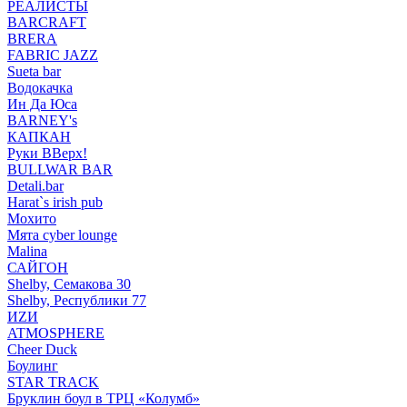
РЕАЛИСТЫ
BARCRAFT
BRERA
FABRIC JAZZ
Sueta bar
Водокачка
Ин Да Юса
BARNEY's
КАПКАН
Руки ВВерх!
BULLWAR BAR
Detali.bar
Harat`s irish pub
Мохито
Мята cyber lounge
Malina
САЙГОН
Shelby, Семакова 30
Shelby, Республики 77
ИZИ
ATMOSPHERE
Cheer Duck
Боулинг
STAR TRACK
Бруклин боул в ТРЦ «Колумб»