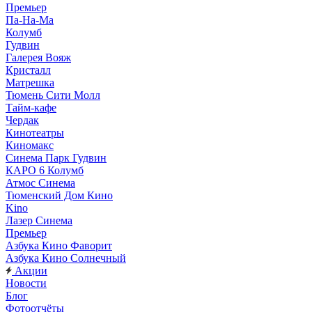
Премьер
Па-На-Ма
Колумб
Гудвин
Галерея Вояж
Кристалл
Матрешка
Тюмень Сити Молл
Тайм-кафе
Чердак
Кинотеатры
Киномакс
Синема Парк Гудвин
КАРО 6 Колумб
Атмос Синема
Тюменский Дом Кино
Kino
Лазер Синема
Премьер
Азбука Кино Фаворит
Азбука Кино Солнечный
Акции
Новости
Блог
Фотоотчёты