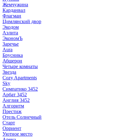
Жемчужина
Карданвал
Флагман
Цимлянский двор
Экодом
Аэлита
ЭкономЪ
Заречье
Aura
Брусника
Абшерон
Четыре комнаты
Звезда
Cozy Apartments
Sky
Симпатико 3452
Арбат 3452
Англия 3452
Алгоритм
Престиж
Отель Солнечный
Старт
Орриент
Уютное место
Арена