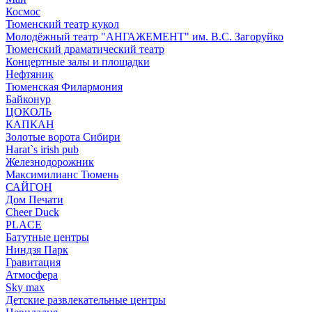
Космос
Тюменский театр кукол
Молодёжный театр "АНГАЖЕМЕНТ" им. В.С. Загоруйко
Тюменский драматический театр
Концертные залы и площадки
Нефтяник
Тюменская Филармония
Байконур
ЦОКОЛЬ
КАПКАН
Золотые ворота Сибири
Harat`s irish pub
Железнодорожник
Максимилианс Тюмень
САЙГОН
Дом Печати
Cheer Duck
PLACE
Батутные центры
Ниндзя Парк
Гравитация
Атмосфера
Sky max
Детские развлекательные центры