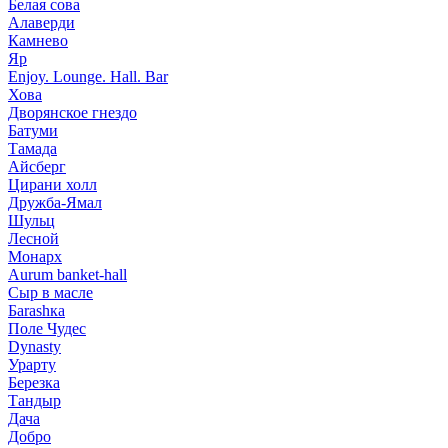
Белая сова
Алаверди
Камнево
Яр
Enjoy. Lounge. Hall. Bar
Хова
Дворянское гнездо
Батуми
Тамада
Айсберг
Цирани холл
Дружба-Ямал
Шульц
Лесной
Монарх
Aurum banket-hall
Сыр в масле
Баrаshка
Поле Чудес
Dynasty
Урарту
Березка
Тандыр
Дача
Добро