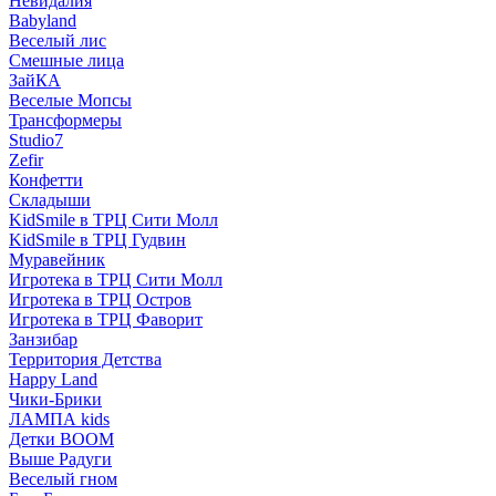
Невидалия
Babyland
Веселый лис
Смешные лица
ЗайКА
Веселые Мопсы
Трансформеры
Studio7
Zefir
Конфетти
Складыши
KidSmile в ТРЦ Сити Молл
KidSmile в ТРЦ Гудвин
Муравейник
Игротека в ТРЦ Сити Молл
Игротека в ТРЦ Остров
Игротека в ТРЦ Фаворит
Занзибар
Территория Детства
Happy Land
Чики-Брики
ЛАМПА kids
Детки BOOM
Выше Радуги
Веселый гном