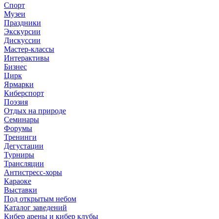
Спорт
Музеи
Праздники
Экскурсии
Дискуссии
Мастер-классы
Интерактивы
Бизнес
Цирк
Ярмарки
Киберспорт
Поэзия
Отдых на природе
Семинары
Форумы
Тренинги
Дегустации
Турниры
Трансляции
Антистресс-хоры
Караоке
Выставки
Под открытым небом
Каталог заведений
Кибер арены и кибер клубы