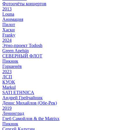
Фотоочёты концертов
2013
Louna
Анимация
Пилот
Хаски
Franky
2024
Этно-проект Todosh
Green Apelsin
СЕВЕРНЫЙ ФЛОТ
Пикник
Горшенёв
2023
ЛСП
КУОК
Markul
SATI ETHNICA
Андрей Грейчайник
Денис Михайлов (Обе-Рек)
2019
Ленинград
Глеб Самойлов & the Matrixx
Пикник
Сергей Калугин