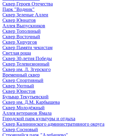
Сквер Героев Отечества
Парк "Водник"
Сквер Зеленые Аллеи
Сквер Юннатов
Аллея Выпускников
Сквер Тополиный
Сквер Восточный
Сквер Хирургов
Сквер Памяти чекистам
Светлая роща
Сквер 30-летия Победы
Сквер Телевизионный
Сквер им. Л. Згерского
Временный сквер
Сквер Спортивный
Сквер Уютный
Сквер Юристов
Бульвар Текутьевский
Сквер им. Д.М. Карбышева
Сквер Молодёжный
Аллея ветеранов Ямала
Городской парк культуры и отдыха
Сквер Калининского административного округа
Сквер Сосновый
Строящийся парк "Алебашево"