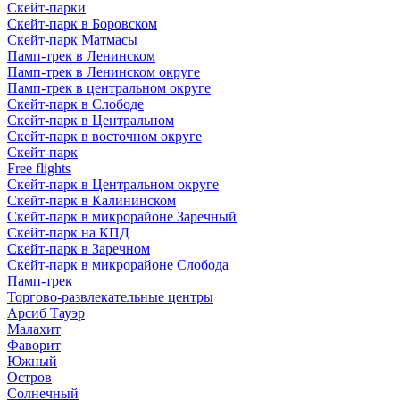
Скейт-парки
Скейт-парк в Боровском
Скейт-парк Матмасы
Памп-трек в Ленинском
Памп-трек в Ленинском округе
Памп-трек в центральном округе
Скейт-парк в Слободе
Скейт-парк в Центральном
Скейт-парк в восточном округе
Скейт-парк
Free flights
Скейт-парк в Центральном округе
Скейт-парк в Калининском
Скейт-парк в микрорайоне Заречный
Скейт-парк на КПД
Скейт-парк в Заречном
Скейт-парк в микрорайоне Слобода
Памп-трек
Торгово-развлекательные центры
Арсиб Тауэр
Малахит
Фаворит
Южный
Остров
Солнечный