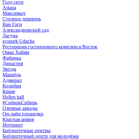
Голд сити
Astana
Максимыч
Столица деревень
Ван Гоги
Александровский сад
Лагуна
ecopark Udacha
Ресторация гостиничного комплекса Восток
Омар Хайям
Фабрика
Династия
Звезда
Марабда
Адмирал
Колибри
Крым
Hellen hall
#СибирьСибирь
Озерные аркады
Он-лайн площадки
Красная армия
Интернет
Библиотечные центры
Библиотечный центр для молодёжи