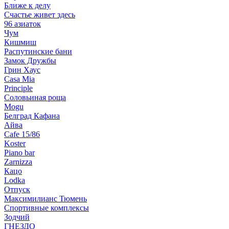
Ближе к делу
Счастье живет здесь
96 азиаток
Чум
Кишмиш
Распутинские бани
Замок Дружбы
Грин Хаус
Casa Mia
Principle
Соловьиная роща
Mogu
Белград Кафана
Айва
Cafe 15/86
Koster
Piano bar
Zarnizza
Кацо
Lodka
Отпуск
Максимилианс Тюмень
Спортивные комплексы
Зодчий
ГНЕЗДО