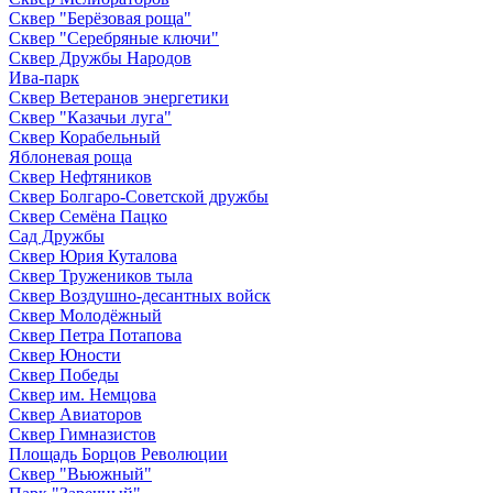
Сквер "Берёзовая роща"
Сквер "Серебряные ключи"
Сквер Дружбы Народов
Ива-парк
Сквер Ветеранов энергетики
Сквер "Казачьи луга"
Сквер Корабельный
Яблоневая роща
Сквер Нефтяников
Сквер Болгаро-Советской дружбы
Сквер Семёна Пацко
Сад Дружбы
Сквер Юрия Куталова
Сквер Тружеников тыла
Сквер Воздушно-десантных войск
Сквер Молодёжный
Сквер Петра Потапова
Сквер Юности
Сквер Победы
Сквер им. Немцова
Сквер Авиаторов
Сквер Гимназистов
Площадь Борцов Революции
Сквер "Вьюжный"