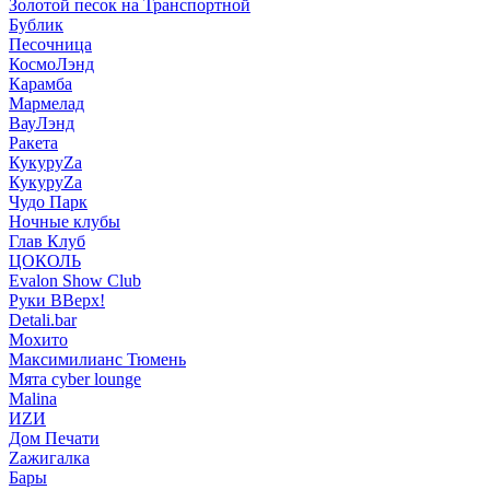
Золотой песок на Транспортной
Бублик
Песочница
КосмоЛэнд
Карамба
Мармелад
ВауЛэнд
Ракета
КукуруZа
КукуруZа
Чудо Парк
Ночные клубы
Глав Клуб
ЦОКОЛЬ
Evalon Show Club
Руки ВВерх!
Detali.bar
Мохито
Максимилианс Тюмень
Мята cyber lounge
Malina
ИZИ
Дом Печати
Zажигалка
Бары