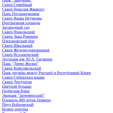
Парк "Заречный"
Сквер Семейный
Сквер Николая Жвавого
Парк Пограничников
Сквер Якова Неумоева
Центральная площадь
Загородный сад
Сквер Никольский
Сквер Льва Ровнина
Плехановский бор
Сквер Школьный
Сквер Железнодорожников
Сквер Исторический
Лесопарк им. Ю.А. Гагарина
Парк "Древо Жизни"
Сквер Комсомольский
Парк дружбы между Россией и Республикой Корея
Сквер Сибирских кошек
Сквер Депутатов
Цветной бульвар
Гилёвская Роща
Экопарк "Затюменский"
Площадь 400-летия Тюмени
Пруд Войновский
Бизнес-центры