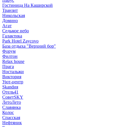
Парус
Гостиница На Каширской
Транзит
Никольская
Домино
Агат
Седьмое небо
Галактика
Park Hotel Zaycovo
База отдыха "Верхний бор"
Форум
Филтон
Relax house
Прага
Ностальжи
Виктория
Уют-центр
Skandия
Отель41
СоветSKY
ЛетоЛето
Славянка
Колос
Спасская
Нефтяник