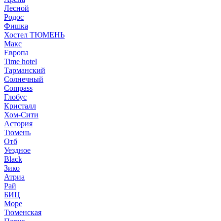
Лесной
Родос
Фишка
Хостел ТЮМЕНЬ
Макс
Европа
Time hotel
Тарманский
Солнечный
Compass
Глобус
Кристалл
Хом-Сити
Астория
Тюмень
Отб
Уездное
Black
Зико
Атриа
Рай
БИЦ
Море
Тюменская