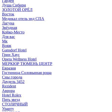
Гарден
Душа Сибири
ЗОЛОТОЙ ОРЁЛ
Восток
Медикал отель энд СПА
Лагуна
Звёздная
Койко-Место
Для вас
Мк
Вояж
Gansdorf Hotel
Грин Хаус
Opera Wellness Hotel
МЕРКЮР ТЮМЕНЬ ЦЕНТР
Евразия
Гостиница Соловьиная роща
Сны города
Даудель 3452
Rezident
Аврора
Hotel Rolex
Пять звезд
СТОЛИЧНЫЙ
Урарту