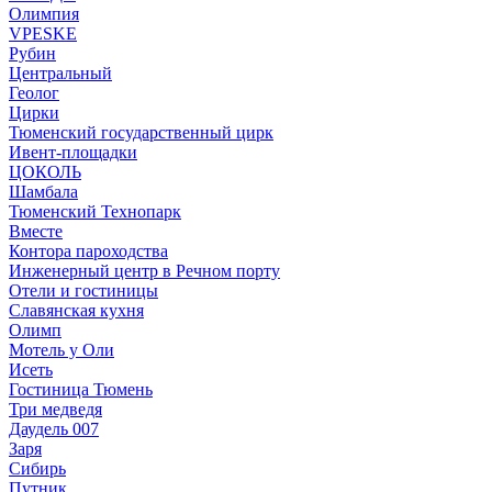
Олимпия
VPESKE
Рубин
Центральный
Геолог
Цирки
Тюменский государственный цирк
Ивент-площадки
ЦОКОЛЬ
Шамбала
Тюменский Технопарк
Вместе
Контора пароходства
Инженерный центр в Речном порту
Отели и гостиницы
Славянская кухня
Олимп
Мотель у Оли
Исеть
Гостиница Тюмень
Три медведя
Даудель 007
Заря
Сибирь
Путник