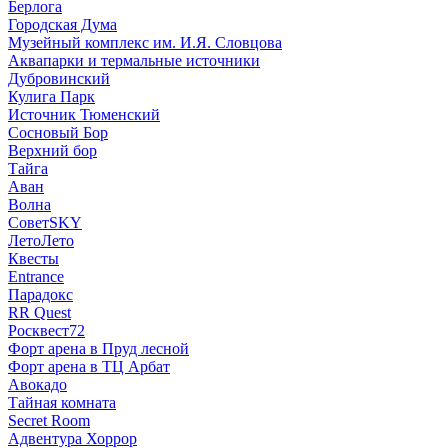
Берлога
Городская Дума
Музейный комплекс им. И.Я. Словцова
Аквапарки и термальные источники
Дубровинский
Кулига Парк
Источник Тюменский
Сосновый Бор
Верхний бор
Тайга
Аван
Волна
СоветSKY
ЛетоЛето
Квесты
Entrance
Парадокс
RR Quest
Росквест72
Форт арена в Пруд лесной
Форт арена в ТЦ Арбат
Авокадо
Тайная комната
Secret Room
Адвентура Хоррор