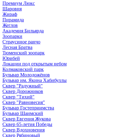
Премиум Люкс
Шаровня
Жираф
Пирамида
Жеглов
Академия Бильярда
Зоопарки
Страусиное ранчо
Лесная Братва
Тюменский зоопарк
Юрибей
Локации под открытым небом
Колмаковский парк
Бульвар Молодожёнов
Бульвар им. Якина Хабибуллы
Сквер "Радужный"
Сквер Дорожников
Сквер "Тихий"
Cквер "Равновесия"
Бульвар Гостеприимства
Бульвар Шаимский
Сквер Евгения Жукова
Сквер 65-летия Победы
Сквер Вдохновения
Сквер Рябиновый