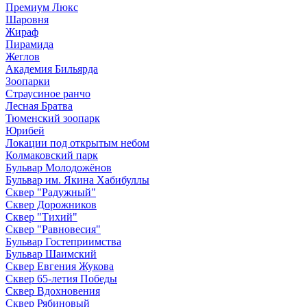
Премиум Люкс
Шаровня
Жираф
Пирамида
Жеглов
Академия Бильярда
Зоопарки
Страусиное ранчо
Лесная Братва
Тюменский зоопарк
Юрибей
Локации под открытым небом
Колмаковский парк
Бульвар Молодожёнов
Бульвар им. Якина Хабибуллы
Сквер "Радужный"
Сквер Дорожников
Сквер "Тихий"
Cквер "Равновесия"
Бульвар Гостеприимства
Бульвар Шаимский
Сквер Евгения Жукова
Сквер 65-летия Победы
Сквер Вдохновения
Сквер Рябиновый