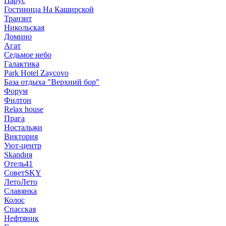
Парус
Гостиница На Каширской
Транзит
Никольская
Домино
Агат
Седьмое небо
Галактика
Park Hotel Zaycovo
База отдыха "Верхний бор"
Форум
Филтон
Relax house
Прага
Ностальжи
Виктория
Уют-центр
Skandия
Отель41
СоветSKY
ЛетоЛето
Славянка
Колос
Спасская
Нефтяник