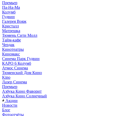
Премьер
Па-На-Ма
Колумб
Гудвин
Галерея Вояж
Кристалл
Матрешка
Тюмень Сити Молл
Тайм-кафе
Чердак
Кинотеатры
Киномакс
Синема Парк Гудвин
КАРО 6 Колумб
Атмос Синема
Тюменский Дом Кино
Kino
Лазер Синема
Премьер
Азбука Кино Фаворит
Азбука Кино Солнечный
Акции
Новости
Блог
Фотоотчёты