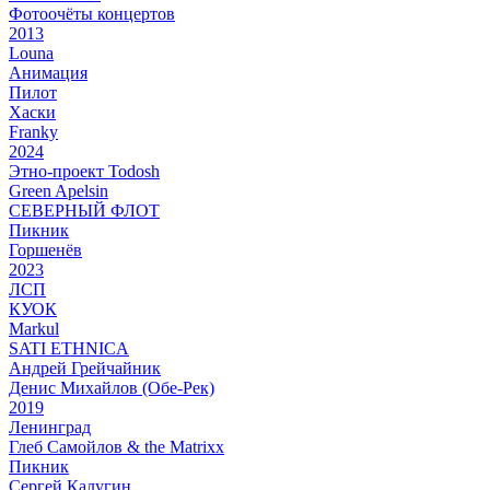
Фотоочёты концертов
2013
Louna
Анимация
Пилот
Хаски
Franky
2024
Этно-проект Todosh
Green Apelsin
СЕВЕРНЫЙ ФЛОТ
Пикник
Горшенёв
2023
ЛСП
КУОК
Markul
SATI ETHNICA
Андрей Грейчайник
Денис Михайлов (Обе-Рек)
2019
Ленинград
Глеб Самойлов & the Matrixx
Пикник
Сергей Калугин