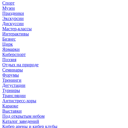
Спорт
Музеи
Праздники
Экскурсии
Дискуссии
Мастер-классы
Интерактивы
Бизнес
Цирк
Ярмарки
Киберспорт
Поэзия
Отдых на природе
Семинары
Форумы
Тренинги
Дегустации
Турниры
Трансляции
Антистресс-хоры
Караоке
Выставки
Под открытым небом
Каталог заведений
Кибер арены и кибер клубы