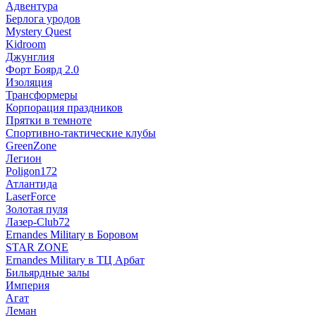
Адвентура
Берлога уродов
Mystery Quest
Kidroom
Джунглия
Форт Боярд 2.0
Изоляция
Трансформеры
Корпорация праздников
Прятки в темноте
Спортивно-тактические клубы
GreenZone
Легион
Poligon172
Атлантида
LaserForce
Золотая пуля
Лазер-Club72
Ernandes Military в Боровом
STAR ZONE
Ernandes Military в ТЦ Арбат
Бильярдные залы
Империя
Агат
Леман