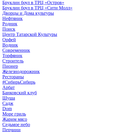
Бруклин боул в ТРЦ «Остров»
Бруклин боул в ТРЦ «Сити Молл»
Дворцы и Дома культуры
Нефтяник
Родник
Поиск
Центр Татарской Культуры
Орфей
Водник
Современник
Торфяник
Строитель
Пионер
Железнодорожник
Рестораны
#СибирьСибирь
Арбат
Банковский клуб
Шуша
Садж
Dom
Море гриль
Жарим мясо
Седьмое небо
Перчини