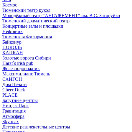
Космос
Тюменский театр кукол
Молодёжный театр "АНГАЖЕМЕНТ" им. В.С. Загоруйко
Тюменский драматический театр
Концертные залы и площадки
Нефтяник
Тюменская Филармония
Байконур
ЦОКОЛЬ
КАПКАН
Золотые ворота Сибири
Harat`s irish pub
Железнодорожник
Максимилианс Тюмень
САЙГОН
Дом Печати
Cheer Duck
PLACE
Батутные центры
Ниндзя Парк
Гравитация
Атмосфера
Sky max
Детские развлекательные центры