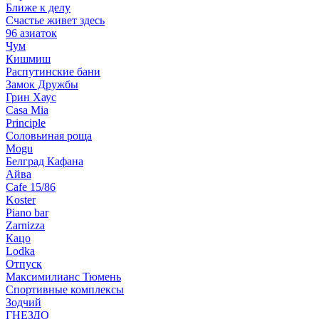
Ближе к делу
Счастье живет здесь
96 азиаток
Чум
Кишмиш
Распутинские бани
Замок Дружбы
Грин Хаус
Casa Mia
Principle
Соловьиная роща
Mogu
Белград Кафана
Айва
Cafe 15/86
Koster
Piano bar
Zarnizza
Кацо
Lodka
Отпуск
Максимилианс Тюмень
Спортивные комплексы
Зодчий
ГНЕЗДО