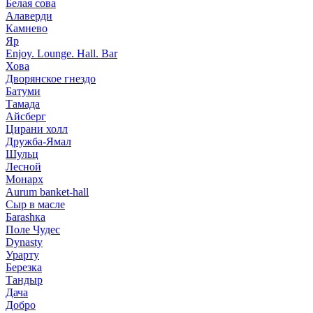
Белая сова
Алаверди
Камнево
Яр
Enjoy. Lounge. Hall. Bar
Хова
Дворянское гнездо
Батуми
Тамада
Айсберг
Цирани холл
Дружба-Ямал
Шульц
Лесной
Монарх
Aurum banket-hall
Сыр в масле
Баrаshка
Поле Чудес
Dynasty
Урарту
Березка
Тандыр
Дача
Добро