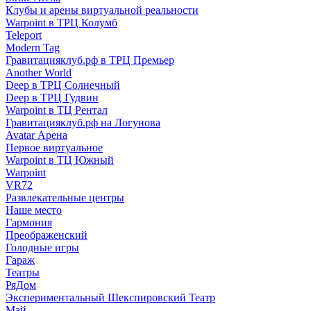
Клубы и арены виртуальной реальности
Warpoint в ТРЦ Колумб
Teleport
Modern Tag
Гравитацияклуб.рф в ТРЦ Премьер
Another World
Deep в ТРЦ Солнечный
Deep в ТРЦ Гудвин
Warpoint в ТЦ Рентал
Гравитацияклуб.рф на Логунова
Avatar Арена
Первое виртуальное
Warpoint в ТЦ Южный
Warpoint
VR72
Развлекательные центры
Наше место
Гармония
Преображенский
Голодные игры
Гараж
Театры
РяДом
Экспериментальный Шекспировский Театр
Май