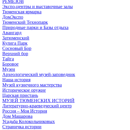
РЕМЕЗОВ
Экспо-центры и выставочные залы
Тюменская ярмарка
ДомЭкспо
Тюменский Технопарк
Природные парки и Базы отдыха
Авангард
Затюменский
Кулига Парк
Сосновый Бор
Верхний бор
Тайга
Боровое
Музеи
Археологический музей-заповедник
Наша история
Музей кузнечного мастерства
Историческое оружие
Царская пристань
МУЗЕЙ ТЮМЕНСКИХ ИСТОРИЙ
Литературно-краеведческий центр
Россия – Моя История
Дом Машарова
Усадьба Колокольниковых
Страничка истории