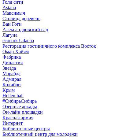
Голд сити
Astana
Максимыч
Столица деревень
Ван Гоги
Александровский сад
Лагуна
ecopark Udacha
Ресторация гостиничного комплекса Восток
Омар Хайям
Фабрика
Династия
Звезда
Марабда
Адмирал
Колибри
Крым
Hellen hall
#СибирьСибирь
Озерные аркады
Он-лайн площадки
Красная армия
Интернет
Библиотечные центры
Библиотечный центр для молодёжи