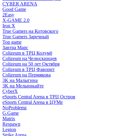
CYBER ARENA
Good Game
2Easy
X-GAME 2.0
Iron X
True Gamers на Котовского
True Gamers Заречный
Top game
Завтра Марс
Colizeum в ТРЦ Колумб
Colizeum на Челюскинцев
Colizeum на 50 лет Октября
Colizeum в ТРЦ Фаворит
Colizeum на Пермякова
3K на Малыгина
3K на Мельникайте
CyberX
eSports Central Arena в ТРЦ Остров
eSports Central Arena в ЦУМе
NoProblemz
G.Game
Matrix
Respawn
Legion
Strike Arena