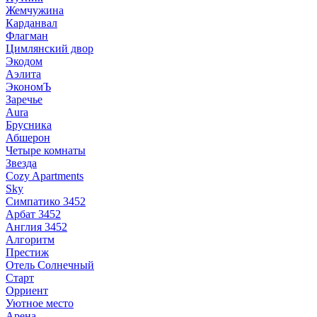
Жемчужина
Карданвал
Флагман
Цимлянский двор
Экодом
Аэлита
ЭкономЪ
Заречье
Aura
Брусника
Абшерон
Четыре комнаты
Звезда
Cozy Apartments
Sky
Симпатико 3452
Арбат 3452
Англия 3452
Алгоритм
Престиж
Отель Солнечный
Старт
Орриент
Уютное место
Арена