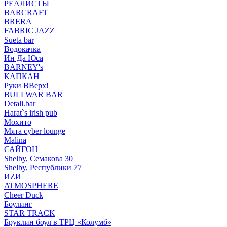
РЕАЛИСТЫ
BARCRAFT
BRERA
FABRIC JAZZ
Sueta bar
Водокачка
Ин Да Юса
BARNEY's
КАПКАН
Руки ВВерх!
BULLWAR BAR
Detali.bar
Harat`s irish pub
Мохито
Мята cyber lounge
Malina
САЙГОН
Shelby, Семакова 30
Shelby, Республики 77
ИZИ
ATMOSPHERE
Cheer Duck
Боулинг
STAR TRACK
Бруклин боул в ТРЦ «Колумб»