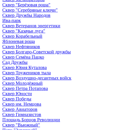
Сквер "Берёзовая роща"
Сквер "Серебряные ключи"
Сквер Дружбы Народов
Ива-парк
Сквер Ветеранов энергетики
Сквер "Казачьи луга"
Сквер Корабельный
Яблоневая роща
Сквер Нефтяников
Сквер Болгаро-Советской дружбы
Сквер Семёна Пацко
Сад Дружбы
Сквер Юрия Куталова
Сквер Тружеников тыла
Сквер Воздушно-десантных войск
Сквер Молодёжный
Сквер Петра Потапова
Сквер Юности
Сквер Победы
Сквер им. Немцова
Сквер Авиаторов
Сквер Гимназистов
Площадь Борцов Революции
Сквер "Вьюжный"