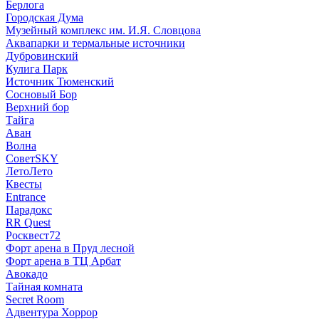
Берлога
Городская Дума
Музейный комплекс им. И.Я. Словцова
Аквапарки и термальные источники
Дубровинский
Кулига Парк
Источник Тюменский
Сосновый Бор
Верхний бор
Тайга
Аван
Волна
СоветSKY
ЛетоЛето
Квесты
Entrance
Парадокс
RR Quest
Росквест72
Форт арена в Пруд лесной
Форт арена в ТЦ Арбат
Авокадо
Тайная комната
Secret Room
Адвентура Хоррор