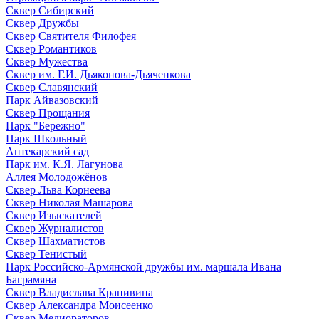
Сквер Сибирский
Сквер Дружбы
Сквер Святителя Филофея
Сквер Романтиков
Сквер Мужества
Сквер им. Г.И. Дьяконова-Дьяченкова
Сквер Славянский
Парк Айвазовский
Сквер Прощания
Парк "Бережно"
Парк Школьный
Аптекарский сад
Парк им. К.Я. Лагунова
Аллея Молодожёнов
Сквер Льва Корнеева
Сквер Николая Машарова
Сквер Изыскателей
Сквер Журналистов
Сквер Шахматистов
Сквер Тенистый
Парк Российско-Армянской дружбы им. маршала Ивана
Баграмяна
Сквер Владислава Крапивина
Сквер Александра Моисеенко
Сквер Мелиораторов