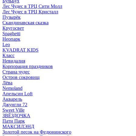
БульБух
Лес Чудес в ТРЦ Сити Молл
Лес Чудес в ТРЦ Кристалл
Пузырëк
Скандинавская сказка
Кругосвет
Spaghetti
Неопарк
Leo
KVADRAT KIDS
Класс
Невидалия
Корпорация праздников
Страна чудес
Остров сокровищ
Лёва
Nemoland
Апельсин Loft
Акварель
Джунгли 72
Sweet Ville
ЗВЁЗДОЧКА
Пати Парк
МАКСИЛЭНД
Золотой песок на Федюнинского