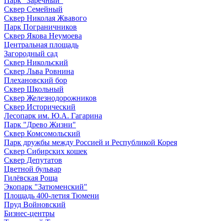
Парк "Заречный"
Сквер Семейный
Сквер Николая Жвавого
Парк Пограничников
Сквер Якова Неумоева
Центральная площадь
Загородный сад
Сквер Никольский
Сквер Льва Ровнина
Плехановский бор
Сквер Школьный
Сквер Железнодорожников
Сквер Исторический
Лесопарк им. Ю.А. Гагарина
Парк "Древо Жизни"
Сквер Комсомольский
Парк дружбы между Россией и Республикой Корея
Сквер Сибирских кошек
Сквер Депутатов
Цветной бульвар
Гилёвская Роща
Экопарк "Затюменский"
Площадь 400-летия Тюмени
Пруд Войновский
Бизнес-центры