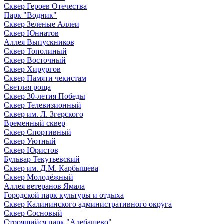
Сквер Героев Отечества
Парк "Водник"
Сквер Зеленые Аллеи
Сквер Юннатов
Аллея Выпускников
Сквер Тополиный
Сквер Восточный
Сквер Хирургов
Сквер Памяти чекистам
Светлая роща
Сквер 30-летия Победы
Сквер Телевизионный
Сквер им. Л. Згерского
Временный сквер
Сквер Спортивный
Сквер Уютный
Сквер Юристов
Бульвар Текутьевский
Сквер им. Д.М. Карбышева
Сквер Молодёжный
Аллея ветеранов Ямала
Городской парк культуры и отдыха
Сквер Калининского административного округа
Сквер Сосновый
Строящийся парк "Алебашево"