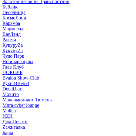
Золотой песок на Транспортной
Бублик
Песочница
КосмоЛэнд
Карамба
Мармелад
ВауЛэнд
Ракета
КукуруZа
КукуруZа
Чудо Парк
Ночные клубы
Глав Клуб
ЦОКОЛЬ
Evalon Show Club
Руки ВВерх!
Detali.bar
Мохито
Максимилианс Тюмень
Мята cyber lounge
Malina
ИZИ
Дом Печати
Zажигалка
Бары