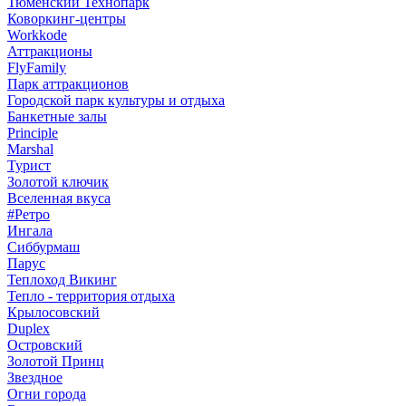
Тюменский Технопарк
Коворкинг-центры
Workkode
Аттракционы
FlyFamily
Парк аттракционов
Городской парк культуры и отдыха
Банкетные залы
Principle
Marshal
Турист
Золотой ключик
Вселенная вкуса
#Ретро
Ингала
Сиббурмаш
Парус
Теплоход Викинг
Тепло - территория отдыха
Крылосовский
Duplex
Островский
Золотой Принц
Звездное
Огни города