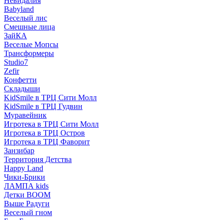
Невидалия
Babyland
Веселый лис
Смешные лица
ЗайКА
Веселые Мопсы
Трансформеры
Studio7
Zefir
Конфетти
Складыши
KidSmile в ТРЦ Сити Молл
KidSmile в ТРЦ Гудвин
Муравейник
Игротека в ТРЦ Сити Молл
Игротека в ТРЦ Остров
Игротека в ТРЦ Фаворит
Занзибар
Территория Детства
Happy Land
Чики-Брики
ЛАМПА kids
Детки BOOM
Выше Радуги
Веселый гном