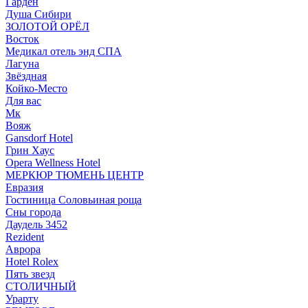
Гарден
Душа Сибири
ЗОЛОТОЙ ОРЁЛ
Восток
Медикал отель энд СПА
Лагуна
Звёздная
Койко-Место
Для вас
Мк
Вояж
Gansdorf Hotel
Грин Хаус
Opera Wellness Hotel
МЕРКЮР ТЮМЕНЬ ЦЕНТР
Евразия
Гостиница Соловьиная роща
Сны города
Даудель 3452
Rezident
Аврора
Hotel Rolex
Пять звезд
СТОЛИЧНЫЙ
Урарту