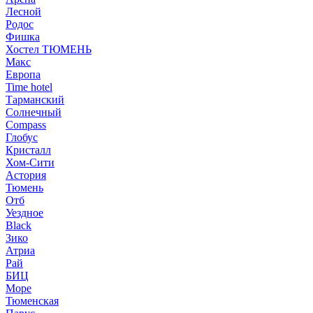
Лесной
Родос
Фишка
Хостел ТЮМЕНЬ
Макс
Европа
Time hotel
Тарманский
Солнечный
Compass
Глобус
Кристалл
Хом-Сити
Астория
Тюмень
Отб
Уездное
Black
Зико
Атриа
Рай
БИЦ
Море
Тюменская