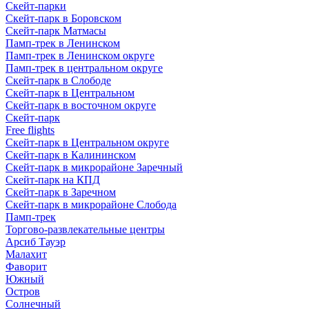
Скейт-парки
Скейт-парк в Боровском
Скейт-парк Матмасы
Памп-трек в Ленинском
Памп-трек в Ленинском округе
Памп-трек в центральном округе
Скейт-парк в Слободе
Скейт-парк в Центральном
Скейт-парк в восточном округе
Скейт-парк
Free flights
Скейт-парк в Центральном округе
Скейт-парк в Калининском
Скейт-парк в микрорайоне Заречный
Скейт-парк на КПД
Скейт-парк в Заречном
Скейт-парк в микрорайоне Слобода
Памп-трек
Торгово-развлекательные центры
Арсиб Тауэр
Малахит
Фаворит
Южный
Остров
Солнечный