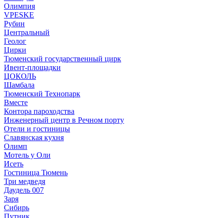
Олимпия
VPESKE
Рубин
Центральный
Геолог
Цирки
Тюменский государственный цирк
Ивент-площадки
ЦОКОЛЬ
Шамбала
Тюменский Технопарк
Вместе
Контора пароходства
Инженерный центр в Речном порту
Отели и гостиницы
Славянская кухня
Олимп
Мотель у Оли
Исеть
Гостиница Тюмень
Три медведя
Даудель 007
Заря
Сибирь
Путник