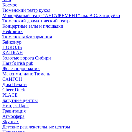
Космос
Тюменский театр кукол
Молодёжный театр "АНГАЖЕМЕНТ" им. В.С. Загоруйко
Тюменский драматический театр
Концертные залы и площадки
Нефтяник
Тюменская Филармония
Байконур
ЦОКОЛЬ
КАПКАН
Золотые ворота Сибири
Harat`s irish pub
Железнодорожник
Максимилианс Тюмень
САЙГОН
Дом Печати
Cheer Duck
PLACE
Батутные центры
Ниндзя Парк
Гравитация
Атмосфера
Sky max
Детские развлекательные центры