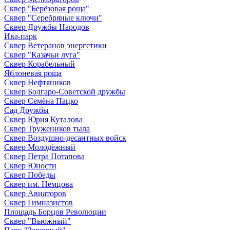
Сквер "Берёзовая роща"
Сквер "Серебряные ключи"
Сквер Дружбы Народов
Ива-парк
Сквер Ветеранов энергетики
Сквер "Казачьи луга"
Сквер Корабельный
Яблоневая роща
Сквер Нефтяников
Сквер Болгаро-Советской дружбы
Сквер Семёна Пацко
Сад Дружбы
Сквер Юрия Куталова
Сквер Тружеников тыла
Сквер Воздушно-десантных войск
Сквер Молодёжный
Сквер Петра Потапова
Сквер Юности
Сквер Победы
Сквер им. Немцова
Сквер Авиаторов
Сквер Гимназистов
Площадь Борцов Революции
Сквер "Вьюжный"