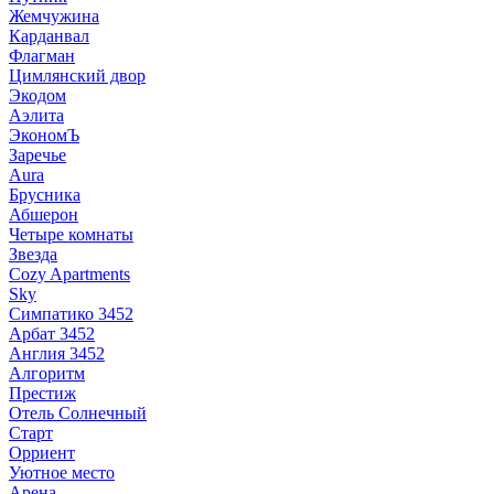
Жемчужина
Карданвал
Флагман
Цимлянский двор
Экодом
Аэлита
ЭкономЪ
Заречье
Aura
Брусника
Абшерон
Четыре комнаты
Звезда
Cozy Apartments
Sky
Симпатико 3452
Арбат 3452
Англия 3452
Алгоритм
Престиж
Отель Солнечный
Старт
Орриент
Уютное место
Арена