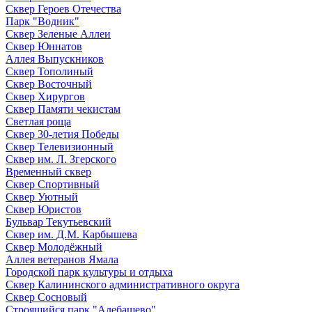
Сквер Героев Отечества
Парк "Водник"
Сквер Зеленые Аллеи
Сквер Юннатов
Аллея Выпускников
Сквер Тополиный
Сквер Восточный
Сквер Хирургов
Сквер Памяти чекистам
Светлая роща
Сквер 30-летия Победы
Сквер Телевизионный
Сквер им. Л. Згерского
Временный сквер
Сквер Спортивный
Сквер Уютный
Сквер Юристов
Бульвар Текутьевский
Сквер им. Д.М. Карбышева
Сквер Молодёжный
Аллея ветеранов Ямала
Городской парк культуры и отдыха
Сквер Калининского административного округа
Сквер Сосновый
Строящийся парк "Алебашево"