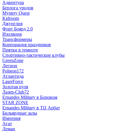
Адвентура
Берлога уродов
Mystery Quest
Kidroom
Джунглия
Форт Боярд 2.0
Изоляция
Трансформеры
Корпорация праздников
Прятки в темноте
Спортивно-тактические клубы
GreenZone
Легион
Poligon172
Атлантида
LaserForce
Золотая пуля
Лазер-Club72
Ernandes Military в Боровом
STAR ZONE
Ernandes Military в ТЦ Арбат
Бильярдные залы
Империя
Агат
Леман