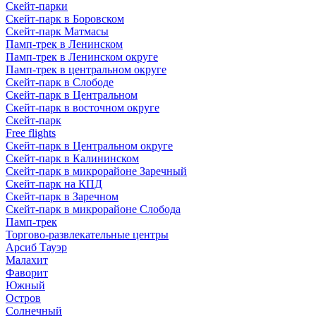
Скейт-парки
Скейт-парк в Боровском
Скейт-парк Матмасы
Памп-трек в Ленинском
Памп-трек в Ленинском округе
Памп-трек в центральном округе
Скейт-парк в Слободе
Скейт-парк в Центральном
Скейт-парк в восточном округе
Скейт-парк
Free flights
Скейт-парк в Центральном округе
Скейт-парк в Калининском
Скейт-парк в микрорайоне Заречный
Скейт-парк на КПД
Скейт-парк в Заречном
Скейт-парк в микрорайоне Слобода
Памп-трек
Торгово-развлекательные центры
Арсиб Тауэр
Малахит
Фаворит
Южный
Остров
Солнечный