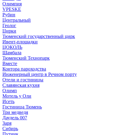
Олимпия
VPESKE
Рубин
Центральный
Геолог
Цирки
Тюменский государственный цирк
Ивент-площадки
ЦОКОЛЬ
Шамбала
Тюменский Технопарк
Вместе
Контора пароходства
Инженерный центр в Речном порту
Отели и гостиницы
Славянская кухня
Олимп
Мотель у Оли
Исеть
Гостиница Тюмень
Три медведя
Даудель 007
Заря
Сибирь
Путник