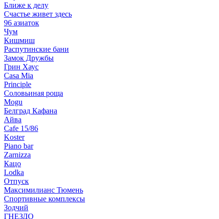
Ближе к делу
Счастье живет здесь
96 азиаток
Чум
Кишмиш
Распутинские бани
Замок Дружбы
Грин Хаус
Casa Mia
Principle
Соловьиная роща
Mogu
Белград Кафана
Айва
Cafe 15/86
Koster
Piano bar
Zarnizza
Кацо
Lodka
Отпуск
Максимилианс Тюмень
Спортивные комплексы
Зодчий
ГНЕЗДО