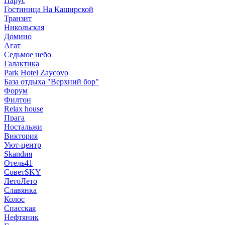
Парус
Гостиница На Каширской
Транзит
Никольская
Домино
Агат
Седьмое небо
Галактика
Park Hotel Zaycovo
База отдыха "Верхний бор"
Форум
Филтон
Relax house
Прага
Ностальжи
Виктория
Уют-центр
Skandия
Отель41
СоветSKY
ЛетоЛето
Славянка
Колос
Спасская
Нефтяник