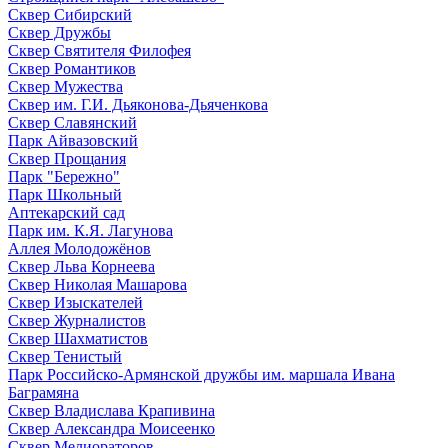
Сквер Сибирский
Сквер Дружбы
Сквер Святителя Филофея
Сквер Романтиков
Сквер Мужества
Сквер им. Г.И. Дьяконова-Дьяченкова
Сквер Славянский
Парк Айвазовский
Сквер Прощания
Парк "Бережно"
Парк Школьный
Аптекарский сад
Парк им. К.Я. Лагунова
Аллея Молодожёнов
Сквер Льва Корнеева
Сквер Николая Машарова
Сквер Изыскателей
Сквер Журналистов
Сквер Шахматистов
Сквер Тенистый
Парк Российско-Армянской дружбы им. маршала Ивана
Баграмяна
Сквер Владислава Крапивина
Сквер Александра Моисеенко
Сквер Мелиораторов