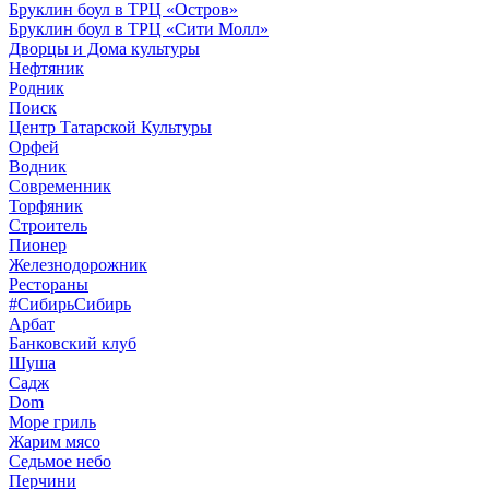
Бруклин боул в ТРЦ «Остров»
Бруклин боул в ТРЦ «Сити Молл»
Дворцы и Дома культуры
Нефтяник
Родник
Поиск
Центр Татарской Культуры
Орфей
Водник
Современник
Торфяник
Строитель
Пионер
Железнодорожник
Рестораны
#СибирьСибирь
Арбат
Банковский клуб
Шуша
Садж
Dom
Море гриль
Жарим мясо
Седьмое небо
Перчини