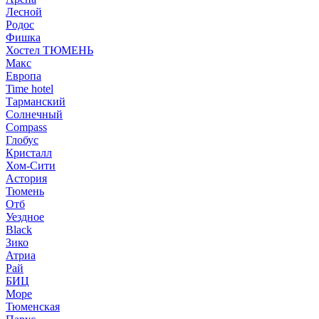
Лесной
Родос
Фишка
Хостел ТЮМЕНЬ
Макс
Европа
Time hotel
Тарманский
Солнечный
Compass
Глобус
Кристалл
Хом-Сити
Астория
Тюмень
Отб
Уездное
Black
Зико
Атриа
Рай
БИЦ
Море
Тюменская