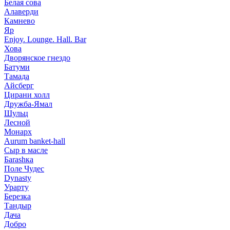
Белая сова
Алаверди
Камнево
Яр
Enjoy. Lounge. Hall. Bar
Хова
Дворянское гнездо
Батуми
Тамада
Айсберг
Цирани холл
Дружба-Ямал
Шульц
Лесной
Монарх
Aurum banket-hall
Сыр в масле
Баrаshка
Поле Чудес
Dynasty
Урарту
Березка
Тандыр
Дача
Добро