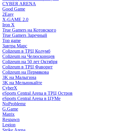
CYBER ARENA
Good Game
2Easy
X-GAME 2.0
Iron X
True Gamers на Котовского
True Gamers Заречный
Top game
Завтра Марс
Colizeum в ТРЦ Колумб
Colizeum на Челюскинцев
Colizeum на 50 лет Октября
Colizeum в ТРЦ Фаворит
Colizeum на Пермякова
3K на Малыгина
3K на Мельникайте
CyberX
eSports Central Arena в ТРЦ Остров
eSports Central Arena в ЦУМе
NoProblemz
G.Game
Matrix
Respawn
Legion
Strike Arena