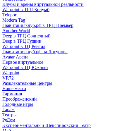
Клубы и арены виртуальной реальности
Warpoint в ТРЦ Колумб
Teleport
Modern Tag
Гравитацияклуб.рф в ТРЦ Премьер
Another World
Deep в ТРЦ Солнечный
Deep в ТРЦ Гудвин
Warpoint в ТЦ Рентал
Гравитацияклуб.рф на Логунова
Avatar Арена
Первое виртуальное
Warpoint в ТЦ Южный
Warpoint
VR72
Развлекательные центры
Наше место
Гармония
Преображенский
Голодные игры
Гараж
Театры
РяДом
Экспериментальный Шекспировский Театр
Май