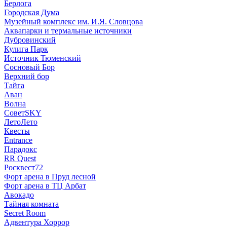
Берлога
Городская Дума
Музейный комплекс им. И.Я. Словцова
Аквапарки и термальные источники
Дубровинский
Кулига Парк
Источник Тюменский
Сосновый Бор
Верхний бор
Тайга
Аван
Волна
СоветSKY
ЛетоЛето
Квесты
Entrance
Парадокс
RR Quest
Росквест72
Форт арена в Пруд лесной
Форт арена в ТЦ Арбат
Авокадо
Тайная комната
Secret Room
Адвентура Хоррор