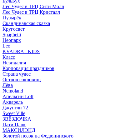
БульБух
Лес Чудес в ТРЦ Сити Молл
Лес Чудес в ТРЦ Кристалл
Пузырëк
Скандинавская сказка
Кругосвет
Spaghetti
Неопарк
Leo
KVADRAT KIDS
Класс
Невидалия
Корпорация праздников
Страна чудес
Остров сокровищ
Лёва
Nemoland
Апельсин Loft
Акварель
Джунгли 72
Sweet Ville
ЗВЁЗДОЧКА
Пати Парк
МАКСИЛЭНД
Золотой песок на Федюнинского