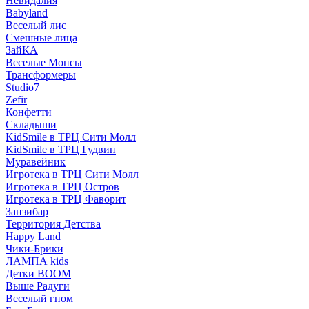
Невидалия
Babyland
Веселый лис
Смешные лица
ЗайКА
Веселые Мопсы
Трансформеры
Studio7
Zefir
Конфетти
Складыши
KidSmile в ТРЦ Сити Молл
KidSmile в ТРЦ Гудвин
Муравейник
Игротека в ТРЦ Сити Молл
Игротека в ТРЦ Остров
Игротека в ТРЦ Фаворит
Занзибар
Территория Детства
Happy Land
Чики-Брики
ЛАМПА kids
Детки BOOM
Выше Радуги
Веселый гном