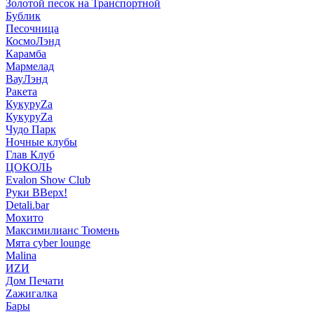
Золотой песок на Транспортной
Бублик
Песочница
КосмоЛэнд
Карамба
Мармелад
ВауЛэнд
Ракета
КукуруZа
КукуруZа
Чудо Парк
Ночные клубы
Глав Клуб
ЦОКОЛЬ
Evalon Show Club
Руки ВВерх!
Detali.bar
Мохито
Максимилианс Тюмень
Мята cyber lounge
Malina
ИZИ
Дом Печати
Zажигалка
Бары