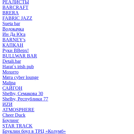
РЕАЛИСТЫ
BARCRAFT
BRERA
FABRIC JAZZ
Sueta bar
Водокачка
Ин Да Юса
BARNEY's
КАПКАН
Руки ВВерх!
BULLWAR BAR
Detali.bar
Harat`s irish pub
Мохито
Мята cyber lounge
Malina
САЙГОН
Shelby, Семакова 30
Shelby, Республики 77
ИZИ
ATMOSPHERE
Cheer Duck
Боулинг
STAR TRACK
Бруклин боул в ТРЦ «Колумб»