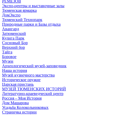
РЕМЕЗОВ
Экспо-центры и выставочные залы
Тюменская ярмарка
ДомЭкспо
Тюменский Технопарк
Природные парки и Базы отдыха
Авангард
Затюменский
Кулига Парк
Сосновый Бор
Верхний бор
Тайга
Боровое
Музеи
Археологический музей-заповедник
Наша история
Музей кузнечного мастерства
Историческое оружие
Царская пристань
МУЗЕЙ ТЮМЕНСКИХ ИСТОРИЙ
Литературно-краеведческий центр
Россия – Моя История
Дом Машарова
Усадьба Колокольниковых
Страничка истории