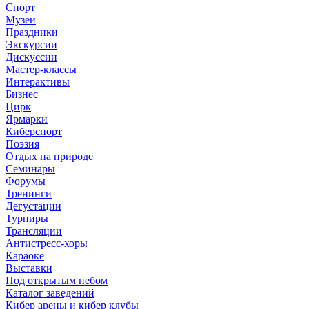
Спорт
Музеи
Праздники
Экскурсии
Дискуссии
Мастер-классы
Интерактивы
Бизнес
Цирк
Ярмарки
Киберспорт
Поэзия
Отдых на природе
Семинары
Форумы
Тренинги
Дегустации
Турниры
Трансляции
Антистресс-хоры
Караоке
Выставки
Под открытым небом
Каталог заведений
Кибер арены и кибер клубы