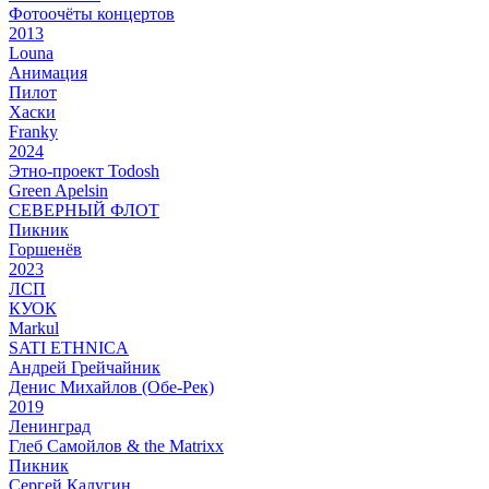
Фотоочёты концертов
2013
Louna
Анимация
Пилот
Хаски
Franky
2024
Этно-проект Todosh
Green Apelsin
СЕВЕРНЫЙ ФЛОТ
Пикник
Горшенёв
2023
ЛСП
КУОК
Markul
SATI ETHNICA
Андрей Грейчайник
Денис Михайлов (Обе-Рек)
2019
Ленинград
Глеб Самойлов & the Matrixx
Пикник
Сергей Калугин