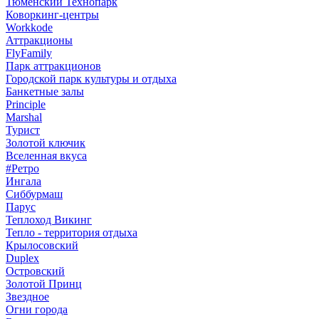
Тюменский Технопарк
Коворкинг-центры
Workkode
Аттракционы
FlyFamily
Парк аттракционов
Городской парк культуры и отдыха
Банкетные залы
Principle
Marshal
Турист
Золотой ключик
Вселенная вкуса
#Ретро
Ингала
Сиббурмаш
Парус
Теплоход Викинг
Тепло - территория отдыха
Крылосовский
Duplex
Островский
Золотой Принц
Звездное
Огни города