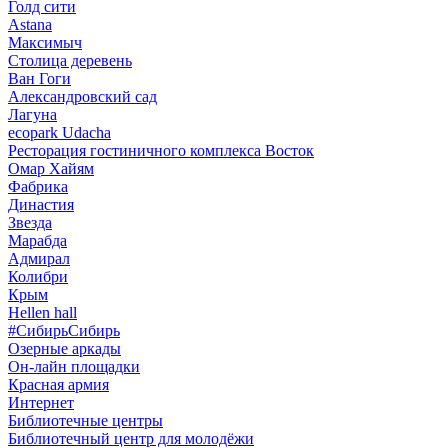
Голд сити
Astana
Максимыч
Столица деревень
Ван Гоги
Александровский сад
Лагуна
ecopark Udacha
Ресторация гостиничного комплекса Восток
Омар Хайям
Фабрика
Династия
Звезда
Марабда
Адмирал
Колибри
Крым
Hellen hall
#СибирьСибирь
Озерные аркады
Он-лайн площадки
Красная армия
Интернет
Библиотечные центры
Библиотечный центр для молодёжи