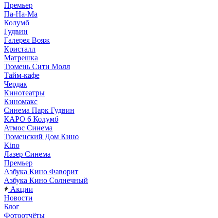
Премьер
Па-На-Ма
Колумб
Гудвин
Галерея Вояж
Кристалл
Матрешка
Тюмень Сити Молл
Тайм-кафе
Чердак
Кинотеатры
Киномакс
Синема Парк Гудвин
КАРО 6 Колумб
Атмос Синема
Тюменский Дом Кино
Kino
Лазер Синема
Премьер
Азбука Кино Фаворит
Азбука Кино Солнечный
Акции
Новости
Блог
Фотоотчёты