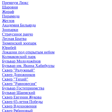
Премиум Люкс
Шаровня
Жираф
Пирамида
Жеглов
Академия Бильярда
Зоопарки
Страусиное ранчо
Лесная Братва
Тюменский зоопарк
Юрибей
Локации под открытым небом
Колмаковский парк
Бульвар Молодожёнов
Бульвар им. Якина Хабибуллы
Сквер "Радужный"
Сквер Дорожников
Сквер "Тихий"
Cквер "Равновесия"
Бульвар Гостеприимства
Бульвар Шаимский
Сквер Евгения Жукова
Сквер 65-летия Победы
Сквер Вдохновения
Сквер Рябиновый