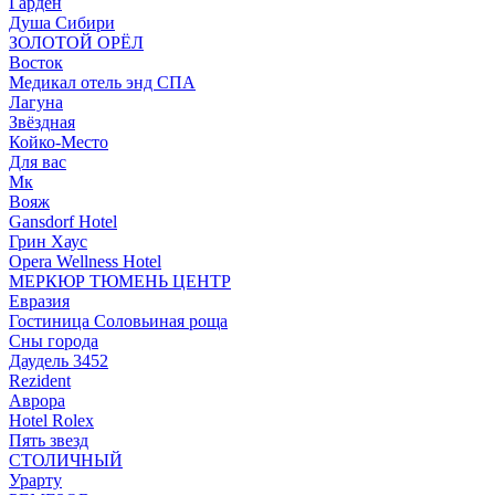
Гарден
Душа Сибири
ЗОЛОТОЙ ОРЁЛ
Восток
Медикал отель энд СПА
Лагуна
Звёздная
Койко-Место
Для вас
Мк
Вояж
Gansdorf Hotel
Грин Хаус
Opera Wellness Hotel
МЕРКЮР ТЮМЕНЬ ЦЕНТР
Евразия
Гостиница Соловьиная роща
Сны города
Даудель 3452
Rezident
Аврора
Hotel Rolex
Пять звезд
СТОЛИЧНЫЙ
Урарту