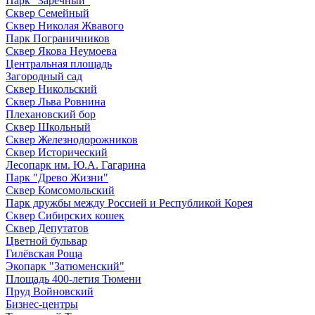
Парк "Заречный"
Сквер Семейный
Сквер Николая Жвавого
Парк Пограничников
Сквер Якова Неумоева
Центральная площадь
Загородный сад
Сквер Никольский
Сквер Льва Ровнина
Плехановский бор
Сквер Школьный
Сквер Железнодорожников
Сквер Исторический
Лесопарк им. Ю.А. Гагарина
Парк "Древо Жизни"
Сквер Комсомольский
Парк дружбы между Россией и Республикой Корея
Сквер Сибирских кошек
Сквер Депутатов
Цветной бульвар
Гилёвская Роща
Экопарк "Затюменский"
Площадь 400-летия Тюмени
Пруд Войновский
Бизнес-центры