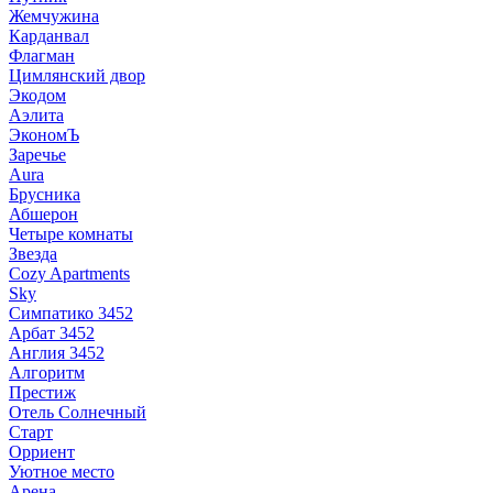
Жемчужина
Карданвал
Флагман
Цимлянский двор
Экодом
Аэлита
ЭкономЪ
Заречье
Aura
Брусника
Абшерон
Четыре комнаты
Звезда
Cozy Apartments
Sky
Симпатико 3452
Арбат 3452
Англия 3452
Алгоритм
Престиж
Отель Солнечный
Старт
Орриент
Уютное место
Арена