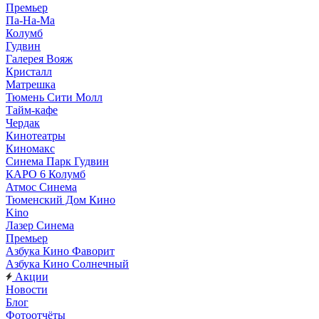
Премьер
Па-На-Ма
Колумб
Гудвин
Галерея Вояж
Кристалл
Матрешка
Тюмень Сити Молл
Тайм-кафе
Чердак
Кинотеатры
Киномакс
Синема Парк Гудвин
КАРО 6 Колумб
Атмос Синема
Тюменский Дом Кино
Kino
Лазер Синема
Премьер
Азбука Кино Фаворит
Азбука Кино Солнечный
Акции
Новости
Блог
Фотоотчёты