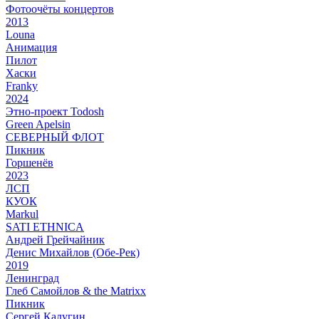
Фотоочёты концертов
2013
Louna
Анимация
Пилот
Хаски
Franky
2024
Этно-проект Todosh
Green Apelsin
СЕВЕРНЫЙ ФЛОТ
Пикник
Горшенёв
2023
ЛСП
КУОК
Markul
SATI ETHNICA
Андрей Грейчайник
Денис Михайлов (Обе-Рек)
2019
Ленинград
Глеб Самойлов & the Matrixx
Пикник
Сергей Калугин