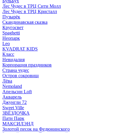
БульБух
Лес Чудес в ТРЦ Сити Молл
Лес Чудес в ТРЦ Кристалл
Пузырëк
Скандинавская сказка
Кругосвет
Spaghetti
Неопарк
Leo
KVADRAT KIDS
Класс
Невидалия
Корпорация праздников
Страна чудес
Остров сокровищ
Лёва
Nemoland
Апельсин Loft
Акварель
Джунгли 72
Sweet Ville
ЗВЁЗДОЧКА
Пати Парк
МАКСИЛЭНД
Золотой песок на Федюнинского