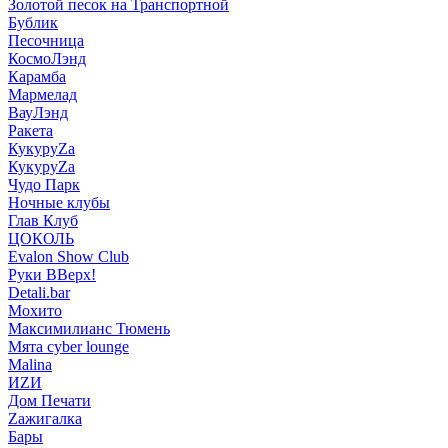
Золотой песок на Транспортной
Бублик
Песочница
КосмоЛэнд
Карамба
Мармелад
ВауЛэнд
Ракета
КукуруZа
КукуруZа
Чудо Парк
Ночные клубы
Глав Клуб
ЦОКОЛЬ
Evalon Show Club
Руки ВВерх!
Detali.bar
Мохито
Максимилианс Тюмень
Мята cyber lounge
Malina
ИZИ
Дом Печати
Zажигалка
Бары