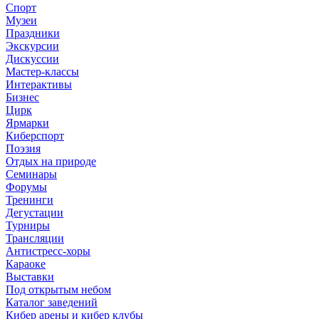
Спорт
Музеи
Праздники
Экскурсии
Дискуссии
Мастер-классы
Интерактивы
Бизнес
Цирк
Ярмарки
Киберспорт
Поэзия
Отдых на природе
Семинары
Форумы
Тренинги
Дегустации
Турниры
Трансляции
Антистресс-хоры
Караоке
Выставки
Под открытым небом
Каталог заведений
Кибер арены и кибер клубы