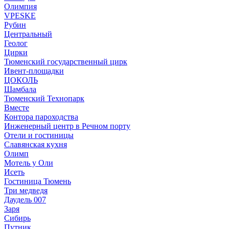
Олимпия
VPESKE
Рубин
Центральный
Геолог
Цирки
Тюменский государственный цирк
Ивент-площадки
ЦОКОЛЬ
Шамбала
Тюменский Технопарк
Вместе
Контора пароходства
Инженерный центр в Речном порту
Отели и гостиницы
Славянская кухня
Олимп
Мотель у Оли
Исеть
Гостиница Тюмень
Три медведя
Даудель 007
Заря
Сибирь
Путник