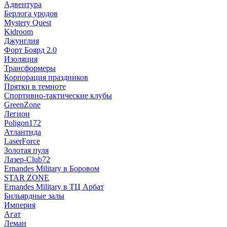
Адвентура
Берлога уродов
Mystery Quest
Kidroom
Джунглия
Форт Боярд 2.0
Изоляция
Трансформеры
Корпорация праздников
Прятки в темноте
Спортивно-тактические клубы
GreenZone
Легион
Poligon172
Атлантида
LaserForce
Золотая пуля
Лазер-Club72
Ernandes Military в Боровом
STAR ZONE
Ernandes Military в ТЦ Арбат
Бильярдные залы
Империя
Агат
Леман