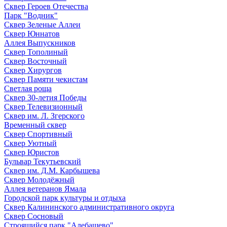
Сквер Героев Отечества
Парк "Водник"
Сквер Зеленые Аллеи
Сквер Юннатов
Аллея Выпускников
Сквер Тополиный
Сквер Восточный
Сквер Хирургов
Сквер Памяти чекистам
Светлая роща
Сквер 30-летия Победы
Сквер Телевизионный
Сквер им. Л. Згерского
Временный сквер
Сквер Спортивный
Сквер Уютный
Сквер Юристов
Бульвар Текутьевский
Сквер им. Д.М. Карбышева
Сквер Молодёжный
Аллея ветеранов Ямала
Городской парк культуры и отдыха
Сквер Калининского административного округа
Сквер Сосновый
Строящийся парк "Алебашево"