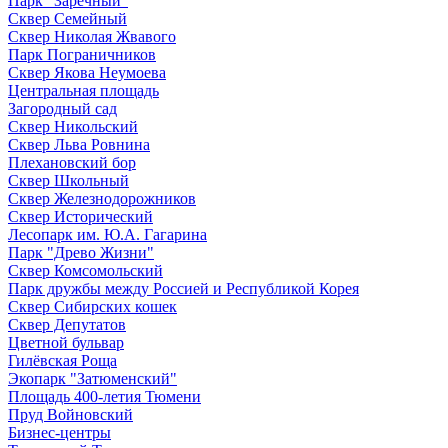
Парк "Заречный"
Сквер Семейный
Сквер Николая Жвавого
Парк Пограничников
Сквер Якова Неумоева
Центральная площадь
Загородный сад
Сквер Никольский
Сквер Льва Ровнина
Плехановский бор
Сквер Школьный
Сквер Железнодорожников
Сквер Исторический
Лесопарк им. Ю.А. Гагарина
Парк "Древо Жизни"
Сквер Комсомольский
Парк дружбы между Россией и Республикой Корея
Сквер Сибирских кошек
Сквер Депутатов
Цветной бульвар
Гилёвская Роща
Экопарк "Затюменский"
Площадь 400-летия Тюмени
Пруд Войновский
Бизнес-центры