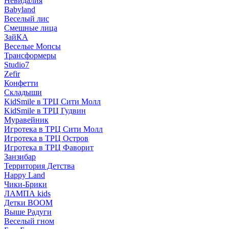
Невидалия
Babyland
Веселый лис
Смешные лица
ЗайКА
Веселые Мопсы
Трансформеры
Studio7
Zefir
Конфетти
Складыши
KidSmile в ТРЦ Сити Молл
KidSmile в ТРЦ Гудвин
Муравейник
Игротека в ТРЦ Сити Молл
Игротека в ТРЦ Остров
Игротека в ТРЦ Фаворит
Занзибар
Территория Детства
Happy Land
Чики-Брики
ЛАМПА kids
Детки BOOM
Выше Радуги
Веселый гном