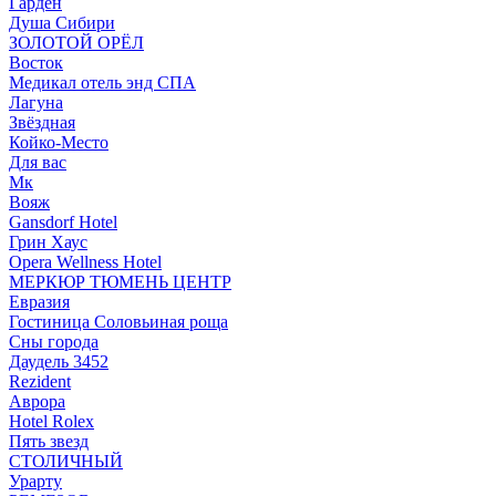
Гарден
Душа Сибири
ЗОЛОТОЙ ОРЁЛ
Восток
Медикал отель энд СПА
Лагуна
Звёздная
Койко-Место
Для вас
Мк
Вояж
Gansdorf Hotel
Грин Хаус
Opera Wellness Hotel
МЕРКЮР ТЮМЕНЬ ЦЕНТР
Евразия
Гостиница Соловьиная роща
Сны города
Даудель 3452
Rezident
Аврора
Hotel Rolex
Пять звезд
СТОЛИЧНЫЙ
Урарту