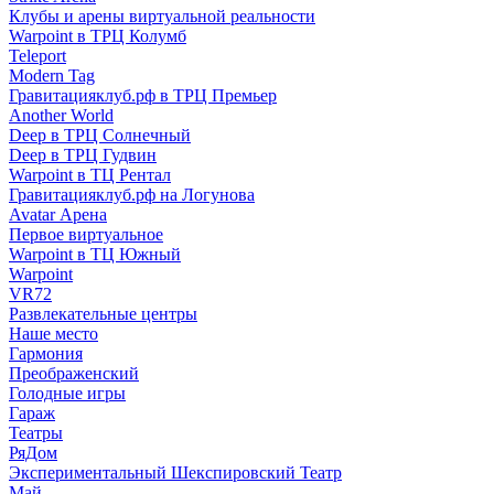
Клубы и арены виртуальной реальности
Warpoint в ТРЦ Колумб
Teleport
Modern Tag
Гравитацияклуб.рф в ТРЦ Премьер
Another World
Deep в ТРЦ Солнечный
Deep в ТРЦ Гудвин
Warpoint в ТЦ Рентал
Гравитацияклуб.рф на Логунова
Avatar Арена
Первое виртуальное
Warpoint в ТЦ Южный
Warpoint
VR72
Развлекательные центры
Наше место
Гармония
Преображенский
Голодные игры
Гараж
Театры
РяДом
Экспериментальный Шекспировский Театр
Май