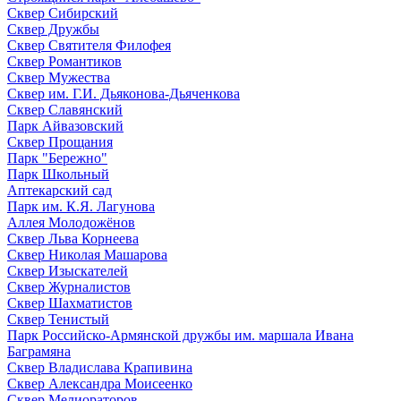
Сквер Сибирский
Сквер Дружбы
Сквер Святителя Филофея
Сквер Романтиков
Сквер Мужества
Сквер им. Г.И. Дьяконова-Дьяченкова
Сквер Славянский
Парк Айвазовский
Сквер Прощания
Парк "Бережно"
Парк Школьный
Аптекарский сад
Парк им. К.Я. Лагунова
Аллея Молодожёнов
Сквер Льва Корнеева
Сквер Николая Машарова
Сквер Изыскателей
Сквер Журналистов
Сквер Шахматистов
Сквер Тенистый
Парк Российско-Армянской дружбы им. маршала Ивана
Баграмяна
Сквер Владислава Крапивина
Сквер Александра Моисеенко
Сквер Мелиораторов