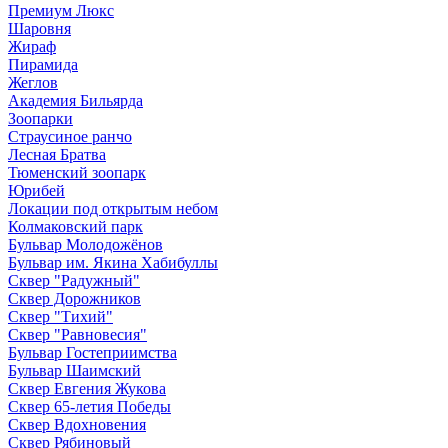
Премиум Люкс
Шаровня
Жираф
Пирамида
Жеглов
Академия Бильярда
Зоопарки
Страусиное ранчо
Лесная Братва
Тюменский зоопарк
Юрибей
Локации под открытым небом
Колмаковский парк
Бульвар Молодожёнов
Бульвар им. Якина Хабибуллы
Сквер "Радужный"
Сквер Дорожников
Сквер "Тихий"
Cквер "Равновесия"
Бульвар Гостеприимства
Бульвар Шаимский
Сквер Евгения Жукова
Сквер 65-летия Победы
Сквер Вдохновения
Сквер Рябиновый