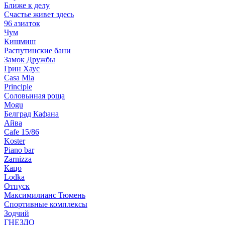
Ближе к делу
Счастье живет здесь
96 азиаток
Чум
Кишмиш
Распутинские бани
Замок Дружбы
Грин Хаус
Casa Mia
Principle
Соловьиная роща
Mogu
Белград Кафана
Айва
Cafe 15/86
Koster
Piano bar
Zarnizza
Кацо
Lodka
Отпуск
Максимилианс Тюмень
Спортивные комплексы
Зодчий
ГНЕЗДО