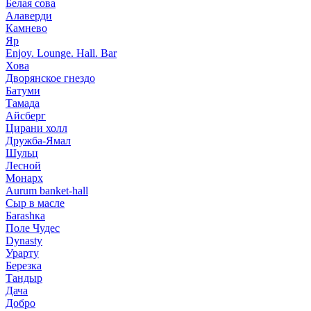
Белая сова
Алаверди
Камнево
Яр
Enjoy. Lounge. Hall. Bar
Хова
Дворянское гнездо
Батуми
Тамада
Айсберг
Цирани холл
Дружба-Ямал
Шульц
Лесной
Монарх
Aurum banket-hall
Сыр в масле
Баrаshка
Поле Чудес
Dynasty
Урарту
Березка
Тандыр
Дача
Добро