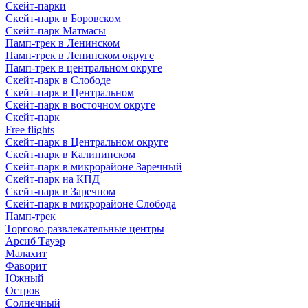
Скейт-парки
Скейт-парк в Боровском
Скейт-парк Матмасы
Памп-трек в Ленинском
Памп-трек в Ленинском округе
Памп-трек в центральном округе
Скейт-парк в Слободе
Скейт-парк в Центральном
Скейт-парк в восточном округе
Скейт-парк
Free flights
Скейт-парк в Центральном округе
Скейт-парк в Калининском
Скейт-парк в микрорайоне Заречный
Скейт-парк на КПД
Скейт-парк в Заречном
Скейт-парк в микрорайоне Слобода
Памп-трек
Торгово-развлекательные центры
Арсиб Тауэр
Малахит
Фаворит
Южный
Остров
Солнечный