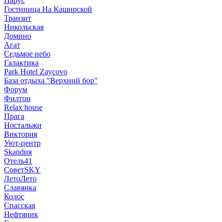
Парус
Гостиница На Каширской
Транзит
Никольская
Домино
Агат
Седьмое небо
Галактика
Park Hotel Zaycovo
База отдыха "Верхний бор"
Форум
Филтон
Relax house
Прага
Ностальжи
Виктория
Уют-центр
Skandия
Отель41
СоветSKY
ЛетоЛето
Славянка
Колос
Спасская
Нефтяник