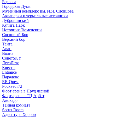
Берлога
Городская Дума
Музейный комплекс им. И.Я. Словцова
Аквапарки и термальные источники
Дубровинский
Кулига Парк
Источник Тюменский
Сосновый Бор
Верхний бор
Тайга
Аван
Волна
СоветSKY
ЛетоЛето
Квесты
Entrance
Парадокс
RR Quest
Росквест72
Форт арена в Пруд лесной
Форт арена в ТЦ Арбат
Авокадо
Тайная комната
Secret Room
Адвентура Хоррор