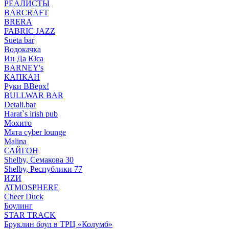
РЕАЛИСТЫ
BARCRAFT
BRERA
FABRIC JAZZ
Sueta bar
Водокачка
Ин Да Юса
BARNEY's
КАПКАН
Руки ВВерх!
BULLWAR BAR
Detali.bar
Harat`s irish pub
Мохито
Мята cyber lounge
Malina
САЙГОН
Shelby, Семакова 30
Shelby, Республики 77
ИZИ
ATMOSPHERE
Cheer Duck
Боулинг
STAR TRACK
Бруклин боул в ТРЦ «Колумб»