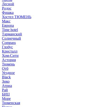
Лесной
Родос
Фишка
Хостел ТЮМЕНЬ
Макс
Европа
Time hotel
Тарманский
Солнечный
Compass
Глобус
Кристалл
Хом-Сити
Астория
Тюмень
Отб
Уездное
Black
Зико
Атриа
Рай
БИЦ
Море
Тюменская