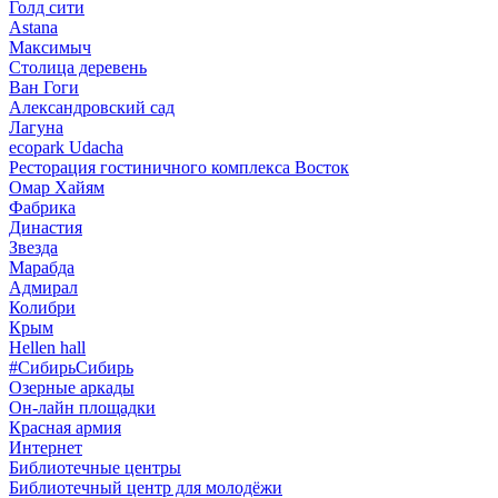
Голд сити
Astana
Максимыч
Столица деревень
Ван Гоги
Александровский сад
Лагуна
ecopark Udacha
Ресторация гостиничного комплекса Восток
Омар Хайям
Фабрика
Династия
Звезда
Марабда
Адмирал
Колибри
Крым
Hellen hall
#СибирьСибирь
Озерные аркады
Он-лайн площадки
Красная армия
Интернет
Библиотечные центры
Библиотечный центр для молодёжи