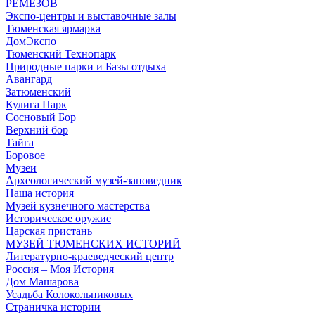
РЕМЕЗОВ
Экспо-центры и выставочные залы
Тюменская ярмарка
ДомЭкспо
Тюменский Технопарк
Природные парки и Базы отдыха
Авангард
Затюменский
Кулига Парк
Сосновый Бор
Верхний бор
Тайга
Боровое
Музеи
Археологический музей-заповедник
Наша история
Музей кузнечного мастерства
Историческое оружие
Царская пристань
МУЗЕЙ ТЮМЕНСКИХ ИСТОРИЙ
Литературно-краеведческий центр
Россия – Моя История
Дом Машарова
Усадьба Колокольниковых
Страничка истории