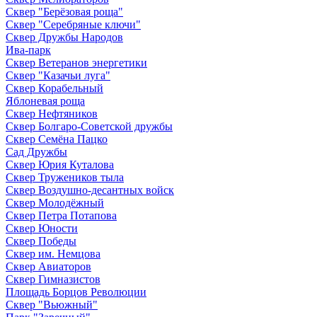
Сквер "Берёзовая роща"
Сквер "Серебряные ключи"
Сквер Дружбы Народов
Ива-парк
Сквер Ветеранов энергетики
Сквер "Казачьи луга"
Сквер Корабельный
Яблоневая роща
Сквер Нефтяников
Сквер Болгаро-Советской дружбы
Сквер Семёна Пацко
Сад Дружбы
Сквер Юрия Куталова
Сквер Тружеников тыла
Сквер Воздушно-десантных войск
Сквер Молодёжный
Сквер Петра Потапова
Сквер Юности
Сквер Победы
Сквер им. Немцова
Сквер Авиаторов
Сквер Гимназистов
Площадь Борцов Революции
Сквер "Вьюжный"