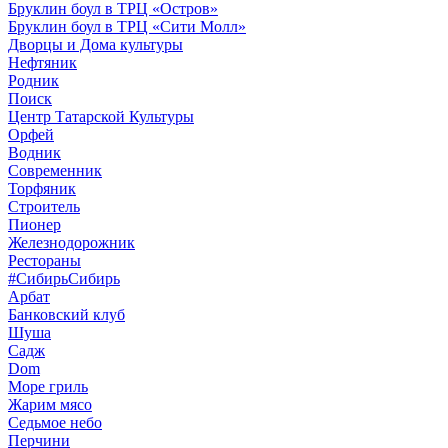
Бруклин боул в ТРЦ «Остров»
Бруклин боул в ТРЦ «Сити Молл»
Дворцы и Дома культуры
Нефтяник
Родник
Поиск
Центр Татарской Культуры
Орфей
Водник
Современник
Торфяник
Строитель
Пионер
Железнодорожник
Рестораны
#СибирьСибирь
Арбат
Банковский клуб
Шуша
Садж
Dom
Море гриль
Жарим мясо
Седьмое небо
Перчини