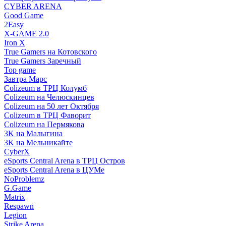
CYBER ARENA
Good Game
2Easy
X-GAME 2.0
Iron X
True Gamers на Котовского
True Gamers Заречный
Top game
Завтра Марс
Colizeum в ТРЦ Колумб
Colizeum на Челюскинцев
Colizeum на 50 лет Октября
Colizeum в ТРЦ Фаворит
Colizeum на Пермякова
3K на Малыгина
3K на Мельникайте
CyberX
eSports Central Arena в ТРЦ Остров
eSports Central Arena в ЦУМе
NoProblemz
G.Game
Matrix
Respawn
Legion
Strike Arena