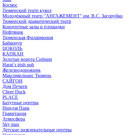
Космос
Тюменский театр кукол
Молодёжный театр "АНГАЖЕМЕНТ" им. В.С. Загоруйко
Тюменский драматический театр
Концертные залы и площадки
Нефтяник
Тюменская Филармония
Байконур
ЦОКОЛЬ
КАПКАН
Золотые ворота Сибири
Harat`s irish pub
Железнодорожник
Максимилианс Тюмень
САЙГОН
Дом Печати
Cheer Duck
PLACE
Батутные центры
Ниндзя Парк
Гравитация
Атмосфера
Sky max
Детские развлекательные центры