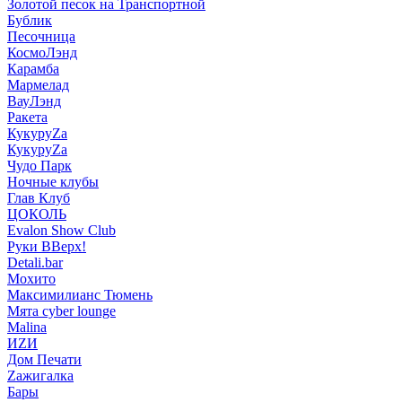
Золотой песок на Транспортной
Бублик
Песочница
КосмоЛэнд
Карамба
Мармелад
ВауЛэнд
Ракета
КукуруZа
КукуруZа
Чудо Парк
Ночные клубы
Глав Клуб
ЦОКОЛЬ
Evalon Show Club
Руки ВВерх!
Detali.bar
Мохито
Максимилианс Тюмень
Мята cyber lounge
Malina
ИZИ
Дом Печати
Zажигалка
Бары