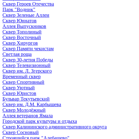
Сквер Героев Отечества
Парк "Водник"
Сквер Зеленые Аллеи
Сквер Юннатов
Аллея Выпускников
Сквер Тополиный
Сквер Восточный
Сквер Хирургов
Сквер Памяти чекистам
Светлая роща
Сквер 30-летия Победы
Сквер Телевизионный
Сквер им. Л. Згерского
Временный сквер
Сквер Спортивный
Сквер Уютный
Сквер Юристов
Бульвар Текутьевский
Сквер им. Д.М. Карбышева
Сквер Молодёжный
Аллея ветеранов Ямала
Городской парк культуры и отдыха
Сквер Калининского административного округа
Сквер Сосновый
Строящийся парк "Алебашево"