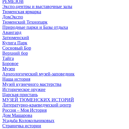
РЕМЕЗОВ
Экспо-центры и выставочные залы
Тюменская ярмарка
ДомЭкспо
Тюменский Технопарк
Природные парки и Базы отдыха
Авангард
Затюменский
Кулига Парк
Сосновый Бор
Верхний бор
Тайга
Боровое
Музеи
Археологический музей-заповедник
Наша история
Музей кузнечного мастерства
Историческое оружие
Царская пристань
МУЗЕЙ ТЮМЕНСКИХ ИСТОРИЙ
Литературно-краеведческий центр
Россия – Моя История
Дом Машарова
Усадьба Колокольниковых
Страничка истории