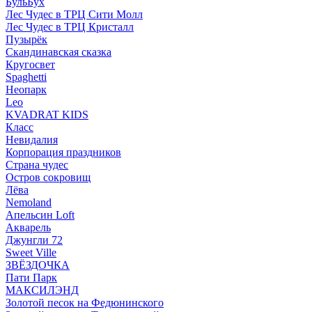
БульБух
Лес Чудес в ТРЦ Сити Молл
Лес Чудес в ТРЦ Кристалл
Пузырëк
Скандинавская сказка
Кругосвет
Spaghetti
Неопарк
Leo
KVADRAT KIDS
Класс
Невидалия
Корпорация праздников
Страна чудес
Остров сокровищ
Лёва
Nemoland
Апельсин Loft
Акварель
Джунгли 72
Sweet Ville
ЗВЁЗДОЧКА
Пати Парк
МАКСИЛЭНД
Золотой песок на Федюнинского