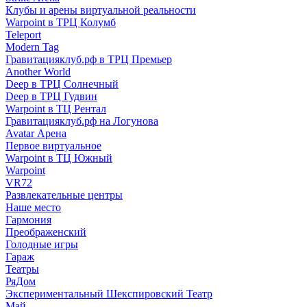
Клубы и арены виртуальной реальности
Warpoint в ТРЦ Колумб
Teleport
Modern Tag
Гравитацияклуб.рф в ТРЦ Премьер
Another World
Deep в ТРЦ Солнечный
Deep в ТРЦ Гудвин
Warpoint в ТЦ Рентал
Гравитацияклуб.рф на Логунова
Avatar Арена
Первое виртуальное
Warpoint в ТЦ Южный
Warpoint
VR72
Развлекательные центры
Наше место
Гармония
Преображенский
Голодные игры
Гараж
Театры
РяДом
Экспериментальный Шекспировский Театр
Май