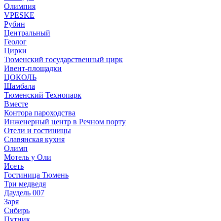
Олимпия
VPESKE
Рубин
Центральный
Геолог
Цирки
Тюменский государственный цирк
Ивент-площадки
ЦОКОЛЬ
Шамбала
Тюменский Технопарк
Вместе
Контора пароходства
Инженерный центр в Речном порту
Отели и гостиницы
Славянская кухня
Олимп
Мотель у Оли
Исеть
Гостиница Тюмень
Три медведя
Даудель 007
Заря
Сибирь
Путник