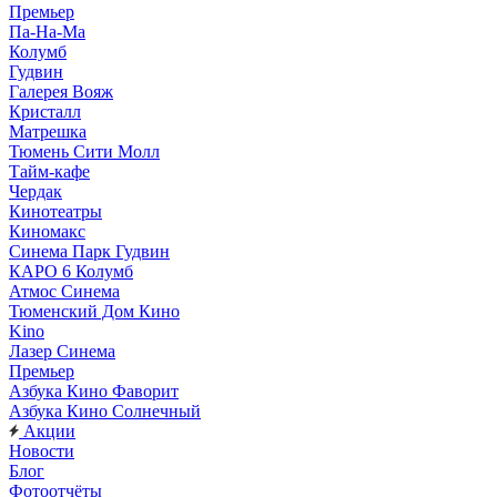
Премьер
Па-На-Ма
Колумб
Гудвин
Галерея Вояж
Кристалл
Матрешка
Тюмень Сити Молл
Тайм-кафе
Чердак
Кинотеатры
Киномакс
Синема Парк Гудвин
КАРО 6 Колумб
Атмос Синема
Тюменский Дом Кино
Kino
Лазер Синема
Премьер
Азбука Кино Фаворит
Азбука Кино Солнечный
Акции
Новости
Блог
Фотоотчёты