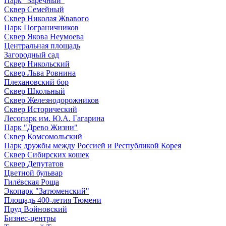
Парк "Заречный"
Сквер Семейный
Сквер Николая Жвавого
Парк Пограничников
Сквер Якова Неумоева
Центральная площадь
Загородный сад
Сквер Никольский
Сквер Льва Ровнина
Плехановский бор
Сквер Школьный
Сквер Железнодорожников
Сквер Исторический
Лесопарк им. Ю.А. Гагарина
Парк "Древо Жизни"
Сквер Комсомольский
Парк дружбы между Россией и Республикой Корея
Сквер Сибирских кошек
Сквер Депутатов
Цветной бульвар
Гилёвская Роща
Экопарк "Затюменский"
Площадь 400-летия Тюмени
Пруд Войновский
Бизнес-центры