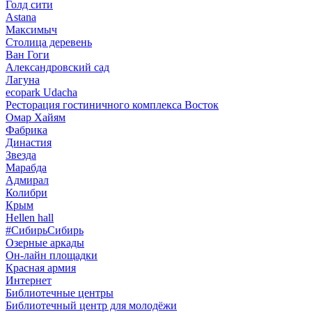
Голд сити
Astana
Максимыч
Столица деревень
Ван Гоги
Александровский сад
Лагуна
ecopark Udacha
Ресторация гостиничного комплекса Восток
Омар Хайям
Фабрика
Династия
Звезда
Марабда
Адмирал
Колибри
Крым
Hellen hall
#СибирьСибирь
Озерные аркады
Он-лайн площадки
Красная армия
Интернет
Библиотечные центры
Библиотечный центр для молодёжи