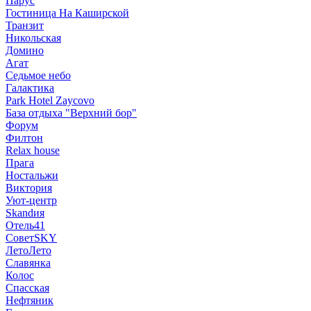
Парус
Гостиница На Каширской
Транзит
Никольская
Домино
Агат
Седьмое небо
Галактика
Park Hotel Zaycovo
База отдыха "Верхний бор"
Форум
Филтон
Relax house
Прага
Ностальжи
Виктория
Уют-центр
Skandия
Отель41
СоветSKY
ЛетоЛето
Славянка
Колос
Спасская
Нефтяник