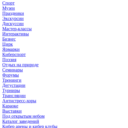
Спорт
Музеи
Праздники
Экскурсии
Дискуссии
Мастер-классы
Интерактивы
Бизнес
Цирк
Ярмарки
Киберспорт
Поэзия
Отдых на природе
Семинары
Форумы
Тренинги
Дегустации
Турниры
Трансляции
Антистресс-хоры
Караоке
Выставки
Под открытым небом
Каталог заведений
Кибер арены и кибер клубы