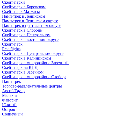
Скейт-парки
Скейт-парк в Боровском
Скейт-парк Матмасы
Памп-трек в Ленинском
Памп-трек в Ленинском округе
Памп-трек в центральном округе
Скейт-парк в Слободе
Скейт-парк в Центральном
Скейт-парк в восточном округе
Скейт-парк
Free flights
Скейт-парк в Центральном округе
Скейт-парк в Калининском
Скейт-парк в микрорайоне Заречный
Скейт-парк на КПД
Скейт-парк в Заречном
Скейт-парк в микрорайоне Слобода
Памп-трек
Торгово-развлекательные центры
Арсиб Тауэр
Малахит
Фаворит
Южный
Остров
Солнечный