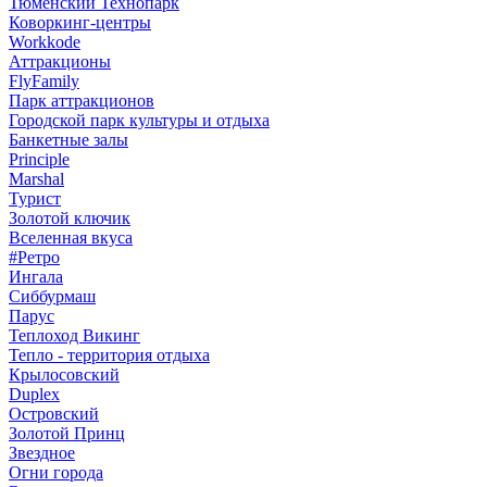
Тюменский Технопарк
Коворкинг-центры
Workkode
Аттракционы
FlyFamily
Парк аттракционов
Городской парк культуры и отдыха
Банкетные залы
Principle
Marshal
Турист
Золотой ключик
Вселенная вкуса
#Ретро
Ингала
Сиббурмаш
Парус
Теплоход Викинг
Тепло - территория отдыха
Крылосовский
Duplex
Островский
Золотой Принц
Звездное
Огни города