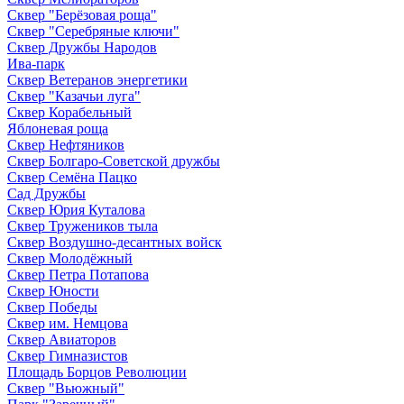
Сквер "Берёзовая роща"
Сквер "Серебряные ключи"
Сквер Дружбы Народов
Ива-парк
Сквер Ветеранов энергетики
Сквер "Казачьи луга"
Сквер Корабельный
Яблоневая роща
Сквер Нефтяников
Сквер Болгаро-Советской дружбы
Сквер Семёна Пацко
Сад Дружбы
Сквер Юрия Куталова
Сквер Тружеников тыла
Сквер Воздушно-десантных войск
Сквер Молодёжный
Сквер Петра Потапова
Сквер Юности
Сквер Победы
Сквер им. Немцова
Сквер Авиаторов
Сквер Гимназистов
Площадь Борцов Революции
Сквер "Вьюжный"