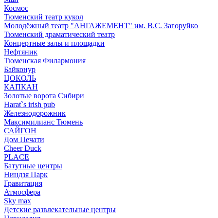
Космос
Тюменский театр кукол
Молодёжный театр "АНГАЖЕМЕНТ" им. В.С. Загоруйко
Тюменский драматический театр
Концертные залы и площадки
Нефтяник
Тюменская Филармония
Байконур
ЦОКОЛЬ
КАПКАН
Золотые ворота Сибири
Harat`s irish pub
Железнодорожник
Максимилианс Тюмень
САЙГОН
Дом Печати
Cheer Duck
PLACE
Батутные центры
Ниндзя Парк
Гравитация
Атмосфера
Sky max
Детские развлекательные центры