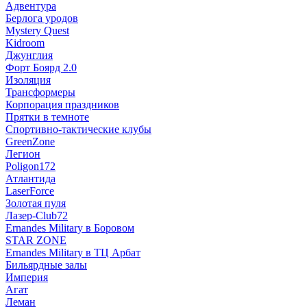
Адвентура
Берлога уродов
Mystery Quest
Kidroom
Джунглия
Форт Боярд 2.0
Изоляция
Трансформеры
Корпорация праздников
Прятки в темноте
Спортивно-тактические клубы
GreenZone
Легион
Poligon172
Атлантида
LaserForce
Золотая пуля
Лазер-Club72
Ernandes Military в Боровом
STAR ZONE
Ernandes Military в ТЦ Арбат
Бильярдные залы
Империя
Агат
Леман