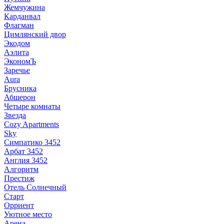
Жемчужина
Карданвал
Флагман
Цимлянский двор
Экодом
Аэлита
ЭкономЪ
Заречье
Aura
Брусника
Абшерон
Четыре комнаты
Звезда
Cozy Apartments
Sky
Симпатико 3452
Арбат 3452
Англия 3452
Алгоритм
Престиж
Отель Солнечный
Старт
Орриент
Уютное место
Арена