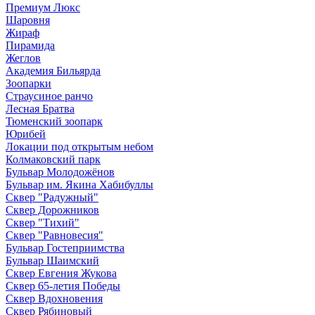
Премиум Люкс
Шаровня
Жираф
Пирамида
Жеглов
Академия Бильярда
Зоопарки
Страусиное ранчо
Лесная Братва
Тюменский зоопарк
Юрибей
Локации под открытым небом
Колмаковский парк
Бульвар Молодожёнов
Бульвар им. Якина Хабибуллы
Сквер "Радужный"
Сквер Дорожников
Сквер "Тихий"
Cквер "Равновесия"
Бульвар Гостеприимства
Бульвар Шаимский
Сквер Евгения Жукова
Сквер 65-летия Победы
Сквер Вдохновения
Сквер Рябиновый