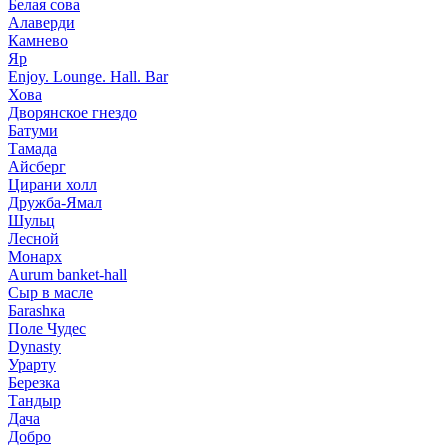
Белая сова
Алаверди
Камнево
Яр
Enjoy. Lounge. Hall. Bar
Хова
Дворянское гнездо
Батуми
Тамада
Айсберг
Цирани холл
Дружба-Ямал
Шульц
Лесной
Монарх
Aurum banket-hall
Сыр в масле
Баrаshка
Поле Чудес
Dynasty
Урарту
Березка
Тандыр
Дача
Добро