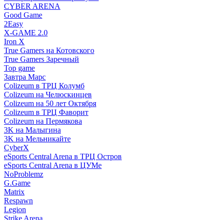
CYBER ARENA
Good Game
2Easy
X-GAME 2.0
Iron X
True Gamers на Котовского
True Gamers Заречный
Top game
Завтра Марс
Colizeum в ТРЦ Колумб
Colizeum на Челюскинцев
Colizeum на 50 лет Октября
Colizeum в ТРЦ Фаворит
Colizeum на Пермякова
3K на Малыгина
3K на Мельникайте
CyberX
eSports Central Arena в ТРЦ Остров
eSports Central Arena в ЦУМе
NoProblemz
G.Game
Matrix
Respawn
Legion
Strike Arena