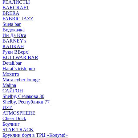
РЕАЛИСТЫ
BARCRAFT
BRERA
FABRIC JAZZ
Sueta bar
Водокачка
Ин Да Юса
BARNEY's
КАПКАН
Руки ВВерх!
BULLWAR BAR
Detali.bar
Harat`s irish pub
Мохито
Мята cyber lounge
Malina
САЙГОН
Shelby, Семакова 30
Shelby, Республики 77
ИZИ
ATMOSPHERE
Cheer Duck
Боулинг
STAR TRACK
Бруклин боул в ТРЦ «Колумб»