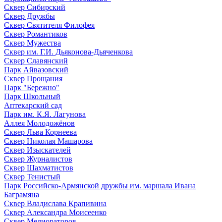
Сквер Сибирский
Сквер Дружбы
Сквер Святителя Филофея
Сквер Романтиков
Сквер Мужества
Сквер им. Г.И. Дьяконова-Дьяченкова
Сквер Славянский
Парк Айвазовский
Сквер Прощания
Парк "Бережно"
Парк Школьный
Аптекарский сад
Парк им. К.Я. Лагунова
Аллея Молодожёнов
Сквер Льва Корнеева
Сквер Николая Машарова
Сквер Изыскателей
Сквер Журналистов
Сквер Шахматистов
Сквер Тенистый
Парк Российско-Армянской дружбы им. маршала Ивана
Баграмяна
Сквер Владислава Крапивина
Сквер Александра Моисеенко
Сквер Мелиораторов