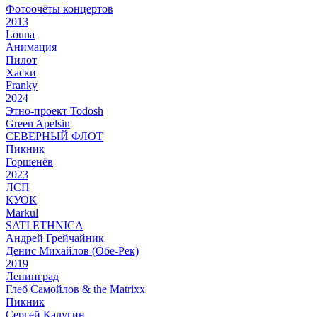
Фотоочёты концертов
2013
Louna
Анимация
Пилот
Хаски
Franky
2024
Этно-проект Todosh
Green Apelsin
СЕВЕРНЫЙ ФЛОТ
Пикник
Горшенёв
2023
ЛСП
КУОК
Markul
SATI ETHNICA
Андрей Грейчайник
Денис Михайлов (Обе-Рек)
2019
Ленинград
Глеб Самойлов & the Matrixx
Пикник
Сергей Калугин