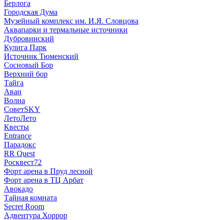
Берлога
Городская Дума
Музейный комплекс им. И.Я. Словцова
Аквапарки и термальные источники
Дубровинский
Кулига Парк
Источник Тюменский
Сосновый Бор
Верхний бор
Тайга
Аван
Волна
СоветSKY
ЛетоЛето
Квесты
Entrance
Парадокс
RR Quest
Росквест72
Форт арена в Пруд лесной
Форт арена в ТЦ Арбат
Авокадо
Тайная комната
Secret Room
Адвентура Хоррор