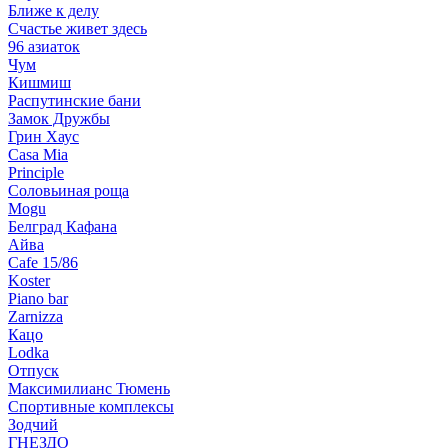
Ближе к делу
Счастье живет здесь
96 азиаток
Чум
Кишмиш
Распутинские бани
Замок Дружбы
Грин Хаус
Casa Mia
Principle
Соловьиная роща
Mogu
Белград Кафана
Айва
Cafe 15/86
Koster
Piano bar
Zarnizza
Кацо
Lodka
Отпуск
Максимилианс Тюмень
Спортивные комплексы
Зодчий
ГНЕЗДО