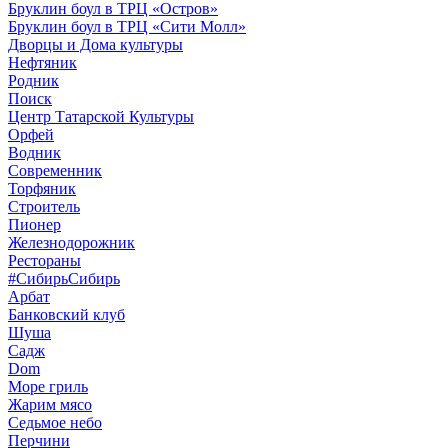
Бруклин боул в ТРЦ «Остров»
Бруклин боул в ТРЦ «Сити Молл»
Дворцы и Дома культуры
Нефтяник
Родник
Поиск
Центр Татарской Культуры
Орфей
Водник
Современник
Торфяник
Строитель
Пионер
Железнодорожник
Рестораны
#СибирьСибирь
Арбат
Банковский клуб
Шуша
Садж
Dom
Море гриль
Жарим мясо
Седьмое небо
Перчини