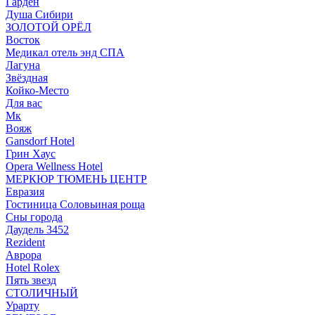
Гарден
Душа Сибири
ЗОЛОТОЙ ОРЁЛ
Восток
Медикал отель энд СПА
Лагуна
Звёздная
Койко-Место
Для вас
Мк
Вояж
Gansdorf Hotel
Грин Хаус
Opera Wellness Hotel
МЕРКЮР ТЮМЕНЬ ЦЕНТР
Евразия
Гостиница Соловьиная роща
Сны города
Даудель 3452
Rezident
Аврора
Hotel Rolex
Пять звезд
СТОЛИЧНЫЙ
Урарту