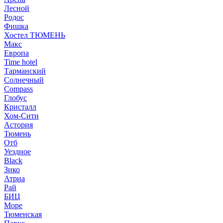
Лесной
Родос
Фишка
Хостел ТЮМЕНЬ
Макс
Европа
Time hotel
Тарманский
Солнечный
Compass
Глобус
Кристалл
Хом-Сити
Астория
Тюмень
Отб
Уездное
Black
Зико
Атриа
Рай
БИЦ
Море
Тюменская