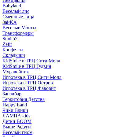
Невидалия
Babyland
Веселый лис
Смешные лица
ЗайКА
Веселые Мопсы
Трансформеры
Studio7
Zefir
Конфетти
Складыши
KidSmile в ТРЦ Сити Молл
KidSmile в ТРЦ Гудвин
Муравейник
Игротека в ТРЦ Сити Молл
Игротека в ТРЦ Остров
Игротека в ТРЦ Фаворит
Занзибар
Территория Детства
Happy Land
Чики-Брики
ЛАМПА kids
Детки BOOM
Выше Радуги
Веселый гном