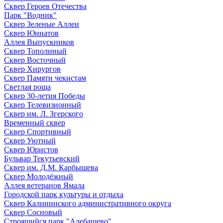
Сквер Героев Отечества
Парк "Водник"
Сквер Зеленые Аллеи
Сквер Юннатов
Аллея Выпускников
Сквер Тополиный
Сквер Восточный
Сквер Хирургов
Сквер Памяти чекистам
Светлая роща
Сквер 30-летия Победы
Сквер Телевизионный
Сквер им. Л. Згерского
Временный сквер
Сквер Спортивный
Сквер Уютный
Сквер Юристов
Бульвар Текутьевский
Сквер им. Д.М. Карбышева
Сквер Молодёжный
Аллея ветеранов Ямала
Городской парк культуры и отдыха
Сквер Калининского административного округа
Сквер Сосновый
Строящийся парк "Алебашево"