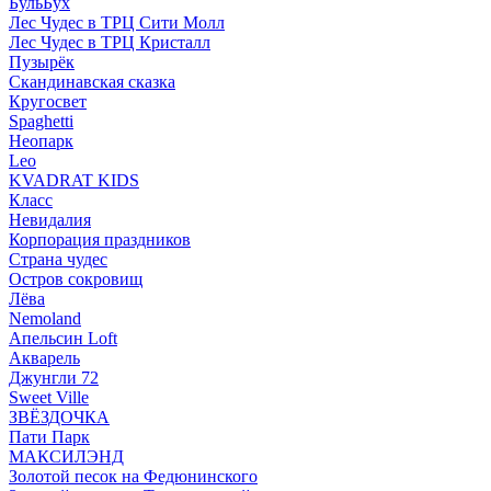
БульБух
Лес Чудес в ТРЦ Сити Молл
Лес Чудес в ТРЦ Кристалл
Пузырëк
Скандинавская сказка
Кругосвет
Spaghetti
Неопарк
Leo
KVADRAT KIDS
Класс
Невидалия
Корпорация праздников
Страна чудес
Остров сокровищ
Лёва
Nemoland
Апельсин Loft
Акварель
Джунгли 72
Sweet Ville
ЗВЁЗДОЧКА
Пати Парк
МАКСИЛЭНД
Золотой песок на Федюнинского