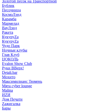
Золотой песок на Транспортной
Бублик
Песочница
КосмоЛэнд
Карамба
Мармелад
ВауЛэнд
Ракета
КукуруZа
КукуруZа
Чудо Парк
Ночные клубы
Глав Клуб
ЦОКОЛЬ
Evalon Show Club
Руки ВВерх!
Detali.bar
Мохито
Максимилианс Тюмень
Мята cyber lounge
Malina
ИZИ
Дом Печати
Zажигалка
Бары