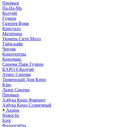
Премьер
Па-На-Ма
Колумб
Гудвин
Галерея Вояж
Кристалл
Матрешка
Тюмень Сити Молл
Тайм-кафе
Чердак
Кинотеатры
Киномакс
Синема Парк Гудвин
КАРО 6 Колумб
Атмос Синема
Тюменский Дом Кино
Kino
Лазер Синема
Премьер
Азбука Кино Фаворит
Азбука Кино Солнечный
Акции
Новости
Блог
Фотоотчёты