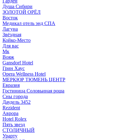
Гарден
Душа Сибири
ЗОЛОТОЙ ОРЁЛ
Восток
Медикал отель энд СПА
Лагуна
Звёздная
Койко-Место
Для вас
Мк
Вояж
Gansdorf Hotel
Грин Хаус
Opera Wellness Hotel
МЕРКЮР ТЮМЕНЬ ЦЕНТР
Евразия
Гостиница Соловьиная роща
Сны города
Даудель 3452
Rezident
Аврора
Hotel Rolex
Пять звезд
СТОЛИЧНЫЙ
Урарту