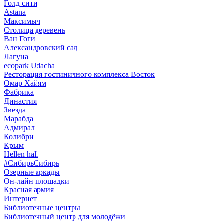
Голд сити
Astana
Максимыч
Столица деревень
Ван Гоги
Александровский сад
Лагуна
ecopark Udacha
Ресторация гостиничного комплекса Восток
Омар Хайям
Фабрика
Династия
Звезда
Марабда
Адмирал
Колибри
Крым
Hellen hall
#СибирьСибирь
Озерные аркады
Он-лайн площадки
Красная армия
Интернет
Библиотечные центры
Библиотечный центр для молодёжи