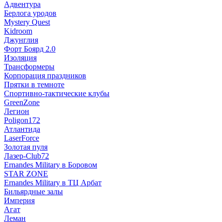
Адвентура
Берлога уродов
Mystery Quest
Kidroom
Джунглия
Форт Боярд 2.0
Изоляция
Трансформеры
Корпорация праздников
Прятки в темноте
Спортивно-тактические клубы
GreenZone
Легион
Poligon172
Атлантида
LaserForce
Золотая пуля
Лазер-Club72
Ernandes Military в Боровом
STAR ZONE
Ernandes Military в ТЦ Арбат
Бильярдные залы
Империя
Агат
Леман