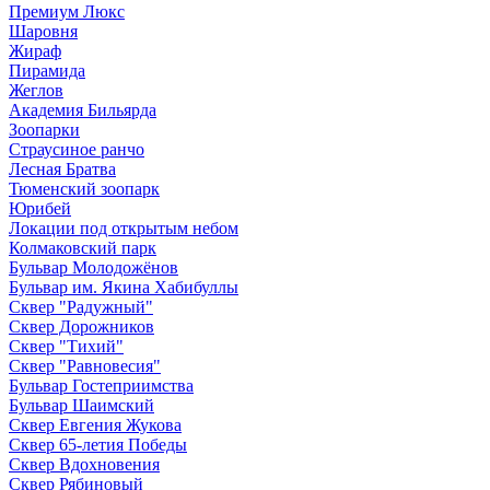
Премиум Люкс
Шаровня
Жираф
Пирамида
Жеглов
Академия Бильярда
Зоопарки
Страусиное ранчо
Лесная Братва
Тюменский зоопарк
Юрибей
Локации под открытым небом
Колмаковский парк
Бульвар Молодожёнов
Бульвар им. Якина Хабибуллы
Сквер "Радужный"
Сквер Дорожников
Сквер "Тихий"
Cквер "Равновесия"
Бульвар Гостеприимства
Бульвар Шаимский
Сквер Евгения Жукова
Сквер 65-летия Победы
Сквер Вдохновения
Сквер Рябиновый