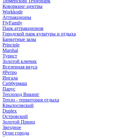
Тюменский Технопарк
Коворкинг-центры
Workkode
Аттракционы
FlyFamily
Парк аттракционов
Городской парк культуры и отдыха
Банкетные залы
Principle
Marshal
Турист
Золотой ключик
Вселенная вкуса
#Ретро
Ингала
Сиббурмаш
Парус
Теплоход Викинг
Тепло - территория отдыха
Крылосовский
Duplex
Островский
Золотой Принц
Звездное
Огни города