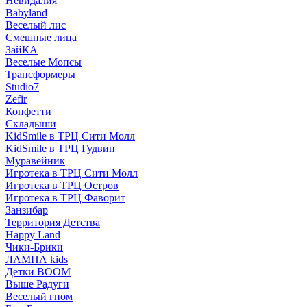
Невидалия
Babyland
Веселый лис
Смешные лица
ЗайКА
Веселые Мопсы
Трансформеры
Studio7
Zefir
Конфетти
Складыши
KidSmile в ТРЦ Сити Молл
KidSmile в ТРЦ Гудвин
Муравейник
Игротека в ТРЦ Сити Молл
Игротека в ТРЦ Остров
Игротека в ТРЦ Фаворит
Занзибар
Территория Детства
Happy Land
Чики-Брики
ЛАМПА kids
Детки BOOM
Выше Радуги
Веселый гном