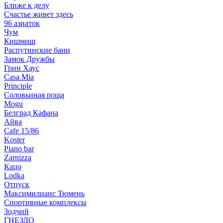
Ближе к делу
Счастье живет здесь
96 азиаток
Чум
Кишмиш
Распутинские бани
Замок Дружбы
Грин Хаус
Casa Mia
Principle
Соловьиная роща
Mogu
Белград Кафана
Айва
Cafe 15/86
Koster
Piano bar
Zarnizza
Кацо
Lodka
Отпуск
Максимилианс Тюмень
Спортивные комплексы
Зодчий
ГНЕЗДО