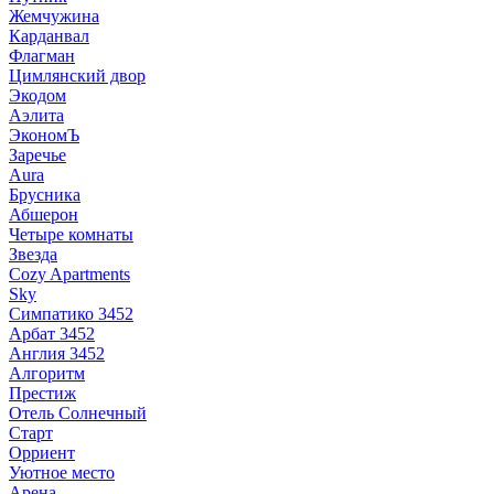
Жемчужина
Карданвал
Флагман
Цимлянский двор
Экодом
Аэлита
ЭкономЪ
Заречье
Aura
Брусника
Абшерон
Четыре комнаты
Звезда
Cozy Apartments
Sky
Симпатико 3452
Арбат 3452
Англия 3452
Алгоритм
Престиж
Отель Солнечный
Старт
Орриент
Уютное место
Арена