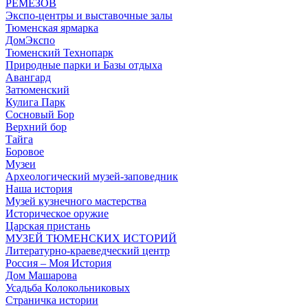
РЕМЕЗОВ
Экспо-центры и выставочные залы
Тюменская ярмарка
ДомЭкспо
Тюменский Технопарк
Природные парки и Базы отдыха
Авангард
Затюменский
Кулига Парк
Сосновый Бор
Верхний бор
Тайга
Боровое
Музеи
Археологический музей-заповедник
Наша история
Музей кузнечного мастерства
Историческое оружие
Царская пристань
МУЗЕЙ ТЮМЕНСКИХ ИСТОРИЙ
Литературно-краеведческий центр
Россия – Моя История
Дом Машарова
Усадьба Колокольниковых
Страничка истории