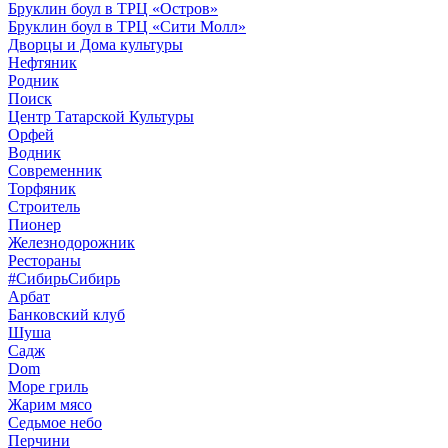
Бруклин боул в ТРЦ «Остров»
Бруклин боул в ТРЦ «Сити Молл»
Дворцы и Дома культуры
Нефтяник
Родник
Поиск
Центр Татарской Культуры
Орфей
Водник
Современник
Торфяник
Строитель
Пионер
Железнодорожник
Рестораны
#СибирьСибирь
Арбат
Банковский клуб
Шуша
Садж
Dom
Море гриль
Жарим мясо
Седьмое небо
Перчини