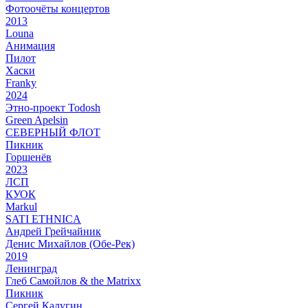
Фотоочёты концертов
2013
Louna
Анимация
Пилот
Хаски
Franky
2024
Этно-проект Todosh
Green Apelsin
СЕВЕРНЫЙ ФЛОТ
Пикник
Горшенёв
2023
ЛСП
КУОК
Markul
SATI ETHNICA
Андрей Грейчайник
Денис Михайлов (Обе-Рек)
2019
Ленинград
Глеб Самойлов & the Matrixx
Пикник
Сергей Калугин