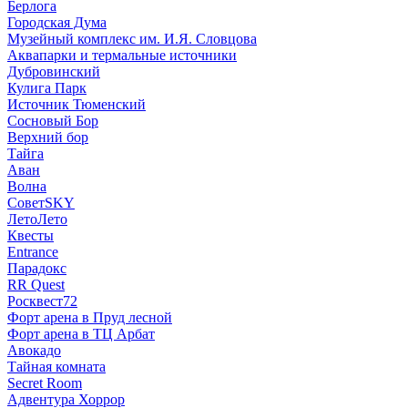
Берлога
Городская Дума
Музейный комплекс им. И.Я. Словцова
Аквапарки и термальные источники
Дубровинский
Кулига Парк
Источник Тюменский
Сосновый Бор
Верхний бор
Тайга
Аван
Волна
СоветSKY
ЛетоЛето
Квесты
Entrance
Парадокс
RR Quest
Росквест72
Форт арена в Пруд лесной
Форт арена в ТЦ Арбат
Авокадо
Тайная комната
Secret Room
Адвентура Хоррор