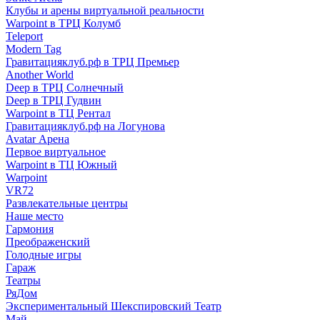
Клубы и арены виртуальной реальности
Warpoint в ТРЦ Колумб
Teleport
Modern Tag
Гравитацияклуб.рф в ТРЦ Премьер
Another World
Deep в ТРЦ Солнечный
Deep в ТРЦ Гудвин
Warpoint в ТЦ Рентал
Гравитацияклуб.рф на Логунова
Avatar Арена
Первое виртуальное
Warpoint в ТЦ Южный
Warpoint
VR72
Развлекательные центры
Наше место
Гармония
Преображенский
Голодные игры
Гараж
Театры
РяДом
Экспериментальный Шекспировский Театр
Май