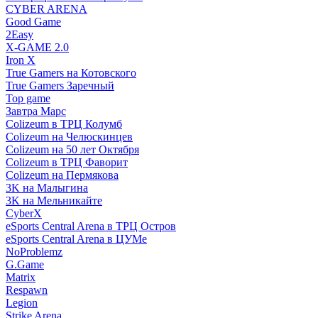
CYBER ARENA
Good Game
2Easy
X-GAME 2.0
Iron X
True Gamers на Котовского
True Gamers Заречный
Top game
Завтра Марс
Colizeum в ТРЦ Колумб
Colizeum на Челюскинцев
Colizeum на 50 лет Октября
Colizeum в ТРЦ Фаворит
Colizeum на Пермякова
3K на Малыгина
3K на Мельникайте
CyberX
eSports Central Arena в ТРЦ Остров
eSports Central Arena в ЦУМе
NoProblemz
G.Game
Matrix
Respawn
Legion
Strike Arena