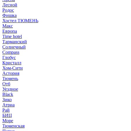
Лесной
Родос
Фишка
Хостел ТЮМЕНЬ
Макс
Европа
Time hotel
Тарманский
Солнечный
Compass
Глобус
Кристалл
Хом-Сити
Астория
Тюмень
Отб
Уездное
Black
Зико
Атриа
Рай
БИЦ
Море
Тюменская