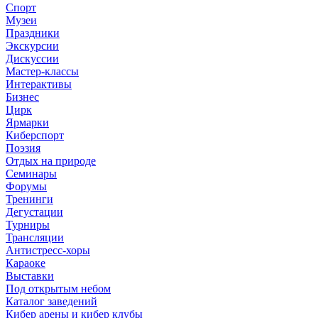
Спорт
Музеи
Праздники
Экскурсии
Дискуссии
Мастер-классы
Интерактивы
Бизнес
Цирк
Ярмарки
Киберспорт
Поэзия
Отдых на природе
Семинары
Форумы
Тренинги
Дегустации
Турниры
Трансляции
Антистресс-хоры
Караоке
Выставки
Под открытым небом
Каталог заведений
Кибер арены и кибер клубы