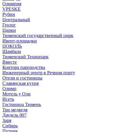
Олимпия
VPESKE
Рубин
Центральный
Геолог
Цирки
Тюменский государственный цирк
Ивент-площадки
ЦОКОЛЬ
Шамбала
Тюменский Технопарк
Вместе
Контора пароходства
Инженерный центр в Речном порту
Отели и гостиницы
Славянская кухня
Олимп
Мотель у Оли
Исеть
Гостиница Тюмень
Три медведя
Даудель 007
Заря
Сибирь
Путник