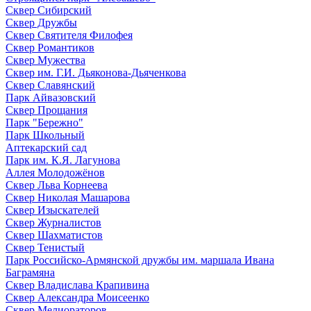
Сквер Сибирский
Сквер Дружбы
Сквер Святителя Филофея
Сквер Романтиков
Сквер Мужества
Сквер им. Г.И. Дьяконова-Дьяченкова
Сквер Славянский
Парк Айвазовский
Сквер Прощания
Парк "Бережно"
Парк Школьный
Аптекарский сад
Парк им. К.Я. Лагунова
Аллея Молодожёнов
Сквер Льва Корнеева
Сквер Николая Машарова
Сквер Изыскателей
Сквер Журналистов
Сквер Шахматистов
Сквер Тенистый
Парк Российско-Армянской дружбы им. маршала Ивана
Баграмяна
Сквер Владислава Крапивина
Сквер Александра Моисеенко
Сквер Мелиораторов