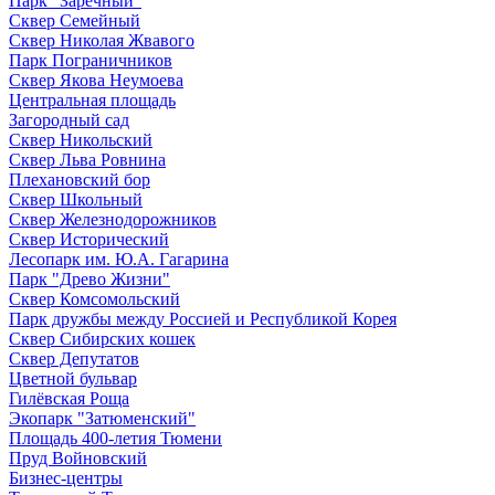
Парк "Заречный"
Сквер Семейный
Сквер Николая Жвавого
Парк Пограничников
Сквер Якова Неумоева
Центральная площадь
Загородный сад
Сквер Никольский
Сквер Льва Ровнина
Плехановский бор
Сквер Школьный
Сквер Железнодорожников
Сквер Исторический
Лесопарк им. Ю.А. Гагарина
Парк "Древо Жизни"
Сквер Комсомольский
Парк дружбы между Россией и Республикой Корея
Сквер Сибирских кошек
Сквер Депутатов
Цветной бульвар
Гилёвская Роща
Экопарк "Затюменский"
Площадь 400-летия Тюмени
Пруд Войновский
Бизнес-центры