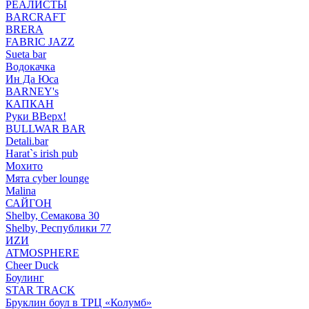
РЕАЛИСТЫ
BARCRAFT
BRERA
FABRIC JAZZ
Sueta bar
Водокачка
Ин Да Юса
BARNEY's
КАПКАН
Руки ВВерх!
BULLWAR BAR
Detali.bar
Harat`s irish pub
Мохито
Мята cyber lounge
Malina
САЙГОН
Shelby, Семакова 30
Shelby, Республики 77
ИZИ
ATMOSPHERE
Cheer Duck
Боулинг
STAR TRACK
Бруклин боул в ТРЦ «Колумб»