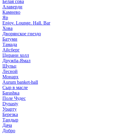
Белая сова
Алаверди
Камнево
Яр
Enjoy. Lounge. Hall. Bar
Хова
Дворянское гнездо
Батуми
Тамада
Айсберг
Цирани холл
Дружба-Ямал
Шульц
Лесной
Монарх
Aurum banket-hall
Сыр в масле
Баrаshка
Поле Чудес
Dynasty
Урарту
Березка
Тандыр
Дача
Добро