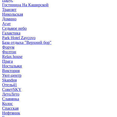
Парус
Гостиница На Каширской
Транзит
Никольская
Домино
Агат
Седьмое небо
Галактика
Park Hotel Zaycovo
База отдыха "Верхний бор"
Форум
Филтон
Relax house
Прага
Ностальжи
Виктория
Уют-центр
Skandия
Отель41
СоветSKY
ЛетоЛето
Славянка
Колос
Спасская
Нефтяник