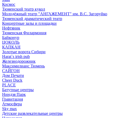
Космос
Тюменский театр кукол
Молодёжный театр "АНГАЖЕМЕНТ" им. В.С. Загоруйко
Тюменский драматический театр
Концертные залы и площадки
Нефтяник
Тюменская Филармония
Байконур
ЦОКОЛЬ
КАПКАН
Золотые ворота Сибири
Harat`s irish pub
Железнодорожник
Максимилианс Тюмень
САЙГОН
Дом Печати
Cheer Duck
PLACE
Батутные центры
Ниндзя Парк
Гравитация
Атмосфера
Sky max
Детские развлекательные центры