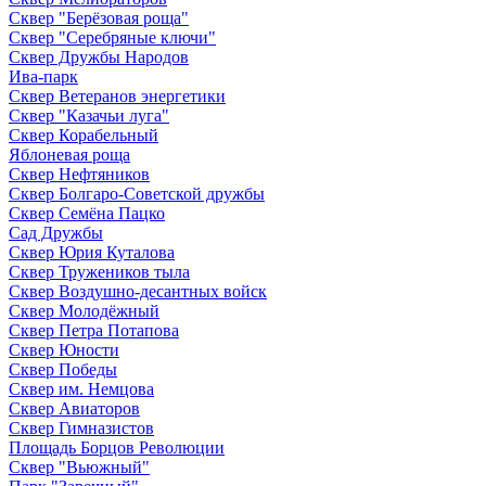
Сквер "Берёзовая роща"
Сквер "Серебряные ключи"
Сквер Дружбы Народов
Ива-парк
Сквер Ветеранов энергетики
Сквер "Казачьи луга"
Сквер Корабельный
Яблоневая роща
Сквер Нефтяников
Сквер Болгаро-Советской дружбы
Сквер Семёна Пацко
Сад Дружбы
Сквер Юрия Куталова
Сквер Тружеников тыла
Сквер Воздушно-десантных войск
Сквер Молодёжный
Сквер Петра Потапова
Сквер Юности
Сквер Победы
Сквер им. Немцова
Сквер Авиаторов
Сквер Гимназистов
Площадь Борцов Революции
Сквер "Вьюжный"