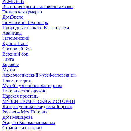
РЕМЕЗОВ
Экспо-центры и выставочные залы
Тюменская ярмарка
ДомЭкспо
Тюменский Технопарк
Природные парки и Базы отдыха
Авангард
Затюменский
Кулига Парк
Сосновый Бор
Верхний бор
Тайга
Боровое
Музеи
Археологический музей-заповедник
Наша история
Музей кузнечного мастерства
Историческое оружие
Царская пристань
МУЗЕЙ ТЮМЕНСКИХ ИСТОРИЙ
Литературно-краеведческий центр
Россия – Моя История
Дом Машарова
Усадьба Колокольниковых
Страничка истории