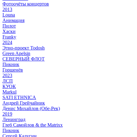
Фотоочёты концертов
2013
Louna
Анимация
Пилот
Хаски
Franky
2024
Этно-проект Todosh
Green Apelsin
СЕВЕРНЫЙ ФЛОТ
Пикник
Горшенёв
2023
ЛСП
КУОК
Markul
SATI ETHNICA
Андрей Грейчайник
Денис Михайлов (Обе-Рек)
2019
Ленинград
Глеб Самойлов & the Matrixx
Пикник
Сергей Калугин