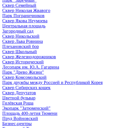
Парк "Заречный"
Сквер Семейный
Сквер Николая Жвавого
Парк Пограничников
Сквер Якова Неумоева
Центральная площадь
Загородный сад
Сквер Никольский
Сквер Льва Ровнина
Плехановский бор
Сквер Школьный
Сквер Железнодорожников
Сквер Исторический
Лесопарк им. Ю.А. Гагарина
Парк "Древо Жизни"
Сквер Комсомольский
Парк дружбы между Россией и Республикой Корея
Сквер Сибирских кошек
Сквер Депутатов
Цветной бульвар
Гилёвская Роща
Экопарк "Затюменский"
Площадь 400-летия Тюмени
Пруд Войновский
Бизнес-центры