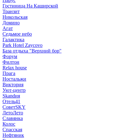
Парус
Гостиница На Каширской
Транзит
Никольская
Домино
Агат
Седьмое небо
Галактика
Park Hotel Zaycovo
База отдыха "Верхний бор"
Форум
Филтон
Relax house
Прага
Ностальжи
Виктория
Уют-центр
Skandия
Отель41
СоветSKY
ЛетоЛето
Славянка
Колос
Спасская
Нефтяник