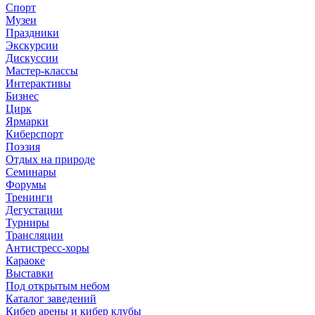
Спорт
Музеи
Праздники
Экскурсии
Дискуссии
Мастер-классы
Интерактивы
Бизнес
Цирк
Ярмарки
Киберспорт
Поэзия
Отдых на природе
Семинары
Форумы
Тренинги
Дегустации
Турниры
Трансляции
Антистресс-хоры
Караоке
Выставки
Под открытым небом
Каталог заведений
Кибер арены и кибер клубы