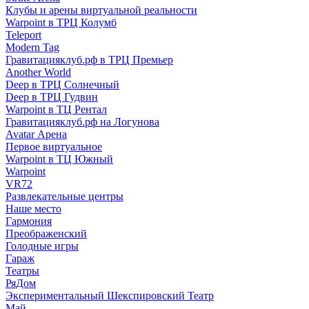
Клубы и арены виртуальной реальности
Warpoint в ТРЦ Колумб
Teleport
Modern Tag
Гравитацияклуб.рф в ТРЦ Премьер
Another World
Deep в ТРЦ Солнечный
Deep в ТРЦ Гудвин
Warpoint в ТЦ Рентал
Гравитацияклуб.рф на Логунова
Avatar Арена
Первое виртуальное
Warpoint в ТЦ Южный
Warpoint
VR72
Развлекательные центры
Наше место
Гармония
Преображенский
Голодные игры
Гараж
Театры
РяДом
Экспериментальный Шекспировский Театр
Май