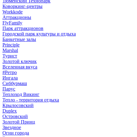
Тюменский Технопарк
Коворкинг-центры
Workkode
Аттракционы
FlyFamily
Парк аттракционов
Городской парк культуры и отдыха
Банкетные залы
Principle
Marshal
Турист
Золотой ключик
Вселенная вкуса
#Ретро
Ингала
Сиббурмаш
Парус
Теплоход Викинг
Тепло - территория отдыха
Крылосовский
Duplex
Островский
Золотой Принц
Звездное
Огни города