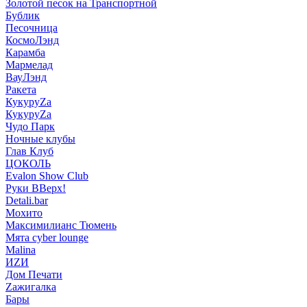
Золотой песок на Транспортной
Бублик
Песочница
КосмоЛэнд
Карамба
Мармелад
ВауЛэнд
Ракета
КукуруZа
КукуруZа
Чудо Парк
Ночные клубы
Глав Клуб
ЦОКОЛЬ
Evalon Show Club
Руки ВВерх!
Detali.bar
Мохито
Максимилианс Тюмень
Мята cyber lounge
Malina
ИZИ
Дом Печати
Zажигалка
Бары