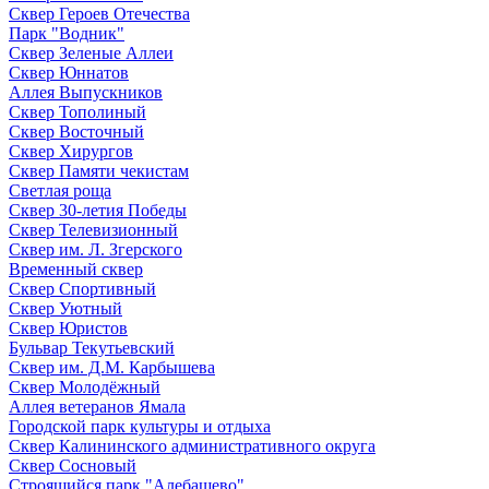
Сквер Героев Отечества
Парк "Водник"
Сквер Зеленые Аллеи
Сквер Юннатов
Аллея Выпускников
Сквер Тополиный
Сквер Восточный
Сквер Хирургов
Сквер Памяти чекистам
Светлая роща
Сквер 30-летия Победы
Сквер Телевизионный
Сквер им. Л. Згерского
Временный сквер
Сквер Спортивный
Сквер Уютный
Сквер Юристов
Бульвар Текутьевский
Сквер им. Д.М. Карбышева
Сквер Молодёжный
Аллея ветеранов Ямала
Городской парк культуры и отдыха
Сквер Калининского административного округа
Сквер Сосновый
Строящийся парк "Алебашево"