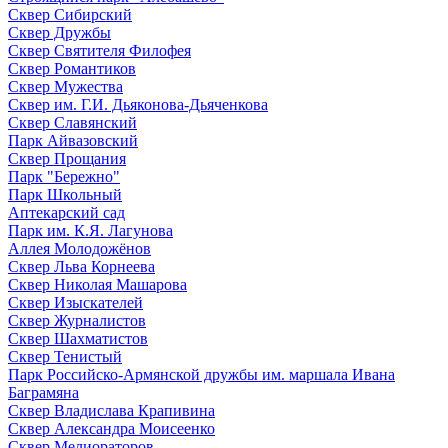
Сквер Сибирский
Сквер Дружбы
Сквер Святителя Филофея
Сквер Романтиков
Сквер Мужества
Сквер им. Г.И. Дьяконова-Дьяченкова
Сквер Славянский
Парк Айвазовский
Сквер Прощания
Парк "Бережно"
Парк Школьный
Аптекарский сад
Парк им. К.Я. Лагунова
Аллея Молодожёнов
Сквер Льва Корнеева
Сквер Николая Машарова
Сквер Изыскателей
Сквер Журналистов
Сквер Шахматистов
Сквер Тенистый
Парк Российско-Армянской дружбы им. маршала Ивана
Баграмяна
Сквер Владислава Крапивина
Сквер Александра Моисеенко
Сквер Мелиораторов