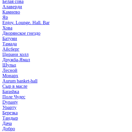
Белая сова
Алаверди
Камнево
Яр
Enjoy. Lounge. Hall. Bar
Хова
Дворянское гнездо
Батуми
Тамада
Айсберг
Цирани холл
Дружба-Ямал
Шульц
Лесной
Монарх
Aurum banket-hall
Сыр в масле
Баrаshка
Поле Чудес
Dynasty
Урарту
Березка
Тандыр
Дача
Добро