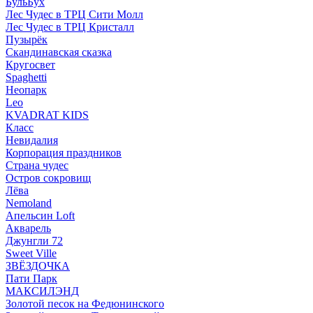
БульБух
Лес Чудес в ТРЦ Сити Молл
Лес Чудес в ТРЦ Кристалл
Пузырëк
Скандинавская сказка
Кругосвет
Spaghetti
Неопарк
Leo
KVADRAT KIDS
Класс
Невидалия
Корпорация праздников
Страна чудес
Остров сокровищ
Лёва
Nemoland
Апельсин Loft
Акварель
Джунгли 72
Sweet Ville
ЗВЁЗДОЧКА
Пати Парк
МАКСИЛЭНД
Золотой песок на Федюнинского