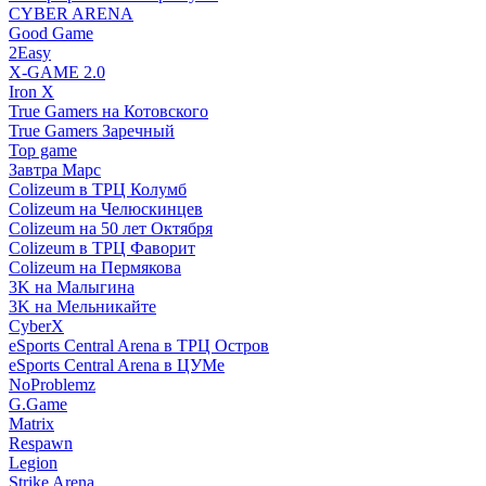
CYBER ARENA
Good Game
2Easy
X-GAME 2.0
Iron X
True Gamers на Котовского
True Gamers Заречный
Top game
Завтра Марс
Colizeum в ТРЦ Колумб
Colizeum на Челюскинцев
Colizeum на 50 лет Октября
Colizeum в ТРЦ Фаворит
Colizeum на Пермякова
3K на Малыгина
3K на Мельникайте
CyberX
eSports Central Arena в ТРЦ Остров
eSports Central Arena в ЦУМе
NoProblemz
G.Game
Matrix
Respawn
Legion
Strike Arena