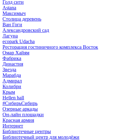
Голд сити
Astana
Максимыч
Столица деревень
Ван Гоги
Александровский сад
Лагуна
ecopark Udacha
Ресторация гостиничного комплекса Восток
Омар Хайям
Фабрика
Династия
Звезда
Марабда
Адмирал
Колибри
Крым
Hellen hall
#СибирьСибирь
Озерные аркады
Он-лайн площадки
Красная армия
Интернет
Библиотечные центры
Библиотечный центр для молодёжи