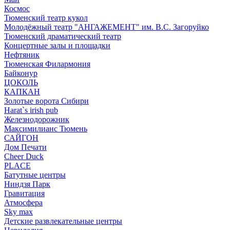
Космос
Тюменский театр кукол
Молодёжный театр "АНГАЖЕМЕНТ" им. В.С. Загоруйко
Тюменский драматический театр
Концертные залы и площадки
Нефтяник
Тюменская Филармония
Байконур
ЦОКОЛЬ
КАПКАН
Золотые ворота Сибири
Harat`s irish pub
Железнодорожник
Максимилианс Тюмень
САЙГОН
Дом Печати
Cheer Duck
PLACE
Батутные центры
Ниндзя Парк
Гравитация
Атмосфера
Sky max
Детские развлекательные центры