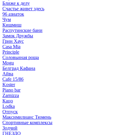
Ближе к делу
Счастье живет здесь
96 азиаток
Чум
Кишмиш
Распутинские бани
Замок Дружбы
Грин Хаус
Casa Mia
Principle
Соловьиная роща
Mogu
Белград Кафана
Айва
Cafe 15/86
Koster
Piano bar
Zarnizza
Кацо
Lodka
Отпуск
Максимилианс Тюмень
Спортивные комплексы
Зодчий
ГНЕЗДО