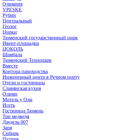
Олимпия
VPESKE
Рубин
Центральный
Геолог
Цирки
Тюменский государственный цирк
Ивент-площадки
ЦОКОЛЬ
Шамбала
Тюменский Технопарк
Вместе
Контора пароходства
Инженерный центр в Речном порту
Отели и гостиницы
Славянская кухня
Олимп
Мотель у Оли
Исеть
Гостиница Тюмень
Три медведя
Даудель 007
Заря
Сибирь
Путник