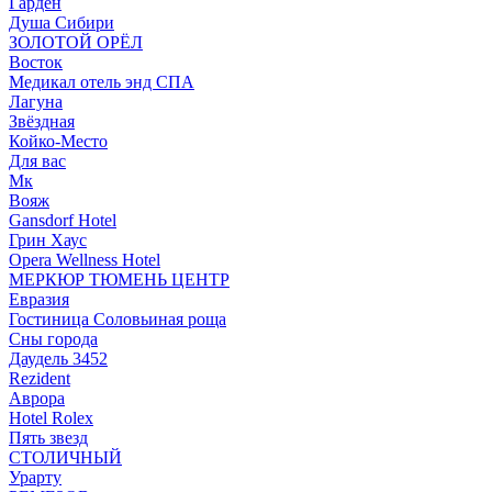
Гарден
Душа Сибири
ЗОЛОТОЙ ОРЁЛ
Восток
Медикал отель энд СПА
Лагуна
Звёздная
Койко-Место
Для вас
Мк
Вояж
Gansdorf Hotel
Грин Хаус
Opera Wellness Hotel
МЕРКЮР ТЮМЕНЬ ЦЕНТР
Евразия
Гостиница Соловьиная роща
Сны города
Даудель 3452
Rezident
Аврора
Hotel Rolex
Пять звезд
СТОЛИЧНЫЙ
Урарту