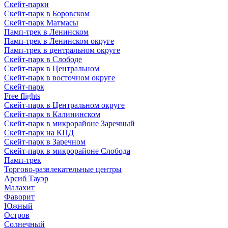
Скейт-парки
Скейт-парк в Боровском
Скейт-парк Матмасы
Памп-трек в Ленинском
Памп-трек в Ленинском округе
Памп-трек в центральном округе
Скейт-парк в Слободе
Скейт-парк в Центральном
Скейт-парк в восточном округе
Скейт-парк
Free flights
Скейт-парк в Центральном округе
Скейт-парк в Калининском
Скейт-парк в микрорайоне Заречный
Скейт-парк на КПД
Скейт-парк в Заречном
Скейт-парк в микрорайоне Слобода
Памп-трек
Торгово-развлекательные центры
Арсиб Тауэр
Малахит
Фаворит
Южный
Остров
Солнечный