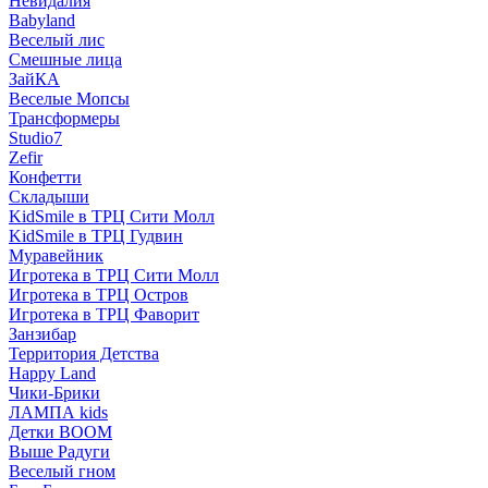
Невидалия
Babyland
Веселый лис
Смешные лица
ЗайКА
Веселые Мопсы
Трансформеры
Studio7
Zefir
Конфетти
Складыши
KidSmile в ТРЦ Сити Молл
KidSmile в ТРЦ Гудвин
Муравейник
Игротека в ТРЦ Сити Молл
Игротека в ТРЦ Остров
Игротека в ТРЦ Фаворит
Занзибар
Территория Детства
Happy Land
Чики-Брики
ЛАМПА kids
Детки BOOM
Выше Радуги
Веселый гном