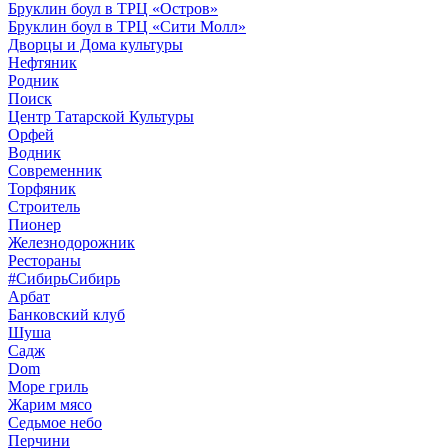
Бруклин боул в ТРЦ «Остров»
Бруклин боул в ТРЦ «Сити Молл»
Дворцы и Дома культуры
Нефтяник
Родник
Поиск
Центр Татарской Культуры
Орфей
Водник
Современник
Торфяник
Строитель
Пионер
Железнодорожник
Рестораны
#СибирьСибирь
Арбат
Банковский клуб
Шуша
Садж
Dom
Море гриль
Жарим мясо
Седьмое небо
Перчини