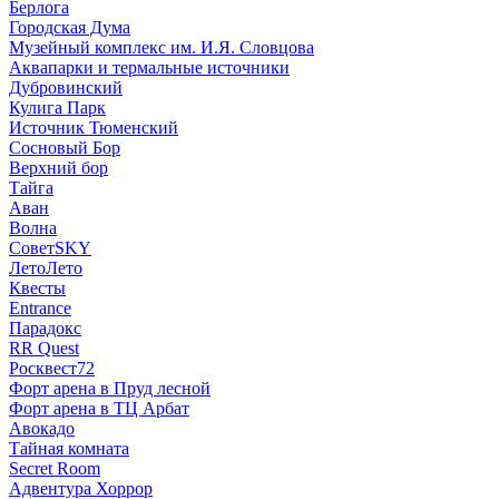
Берлога
Городская Дума
Музейный комплекс им. И.Я. Словцова
Аквапарки и термальные источники
Дубровинский
Кулига Парк
Источник Тюменский
Сосновый Бор
Верхний бор
Тайга
Аван
Волна
СоветSKY
ЛетоЛето
Квесты
Entrance
Парадокс
RR Quest
Росквест72
Форт арена в Пруд лесной
Форт арена в ТЦ Арбат
Авокадо
Тайная комната
Secret Room
Адвентура Хоррор