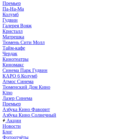
Премьер
Па-На-Ма
Колумб
Гудвин
Галерея Вояж
Кристалл
Матрешка
Тюмень Сити Молл
Тайм-кафе
Чердак
Кинотеатры
Киномакс
Синема Парк Гудвин
КАРО 6 Колумб
Атмос Синема
Тюменский Дом Кино
Kino
Лазер Синема
Премьер
Азбука Кино Фаворит
Азбука Кино Солнечный
Акции
Новости
Блог
Фотоотчёты