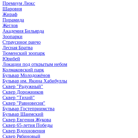
Премиум Люкс
Шаровня
Жираф
Пирамида
Жеглов
Академия Бильярда
Зоопарки
Страусиное ранчо
Лесная Братва
Тюменский зоопарк
Юрибей
Локации под открытым небом
Колмаковский парк
Бульвар Молодожёнов
Бульвар им. Якина Хабибуллы
Сквер "Радужный"
Сквер Дорожников
Сквер "Тихий"
Cквер "Равновесия"
Бульвар Гостеприимства
Бульвар Шаимский
Сквер Евгения Жукова
Сквер 65-летия Победы
Сквер Вдохновения
Сквер Рябиновый