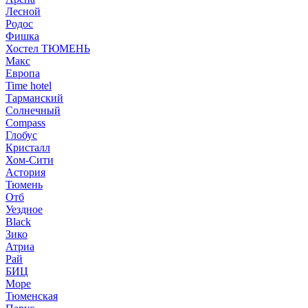
Лесной
Родос
Фишка
Хостел ТЮМЕНЬ
Макс
Европа
Time hotel
Тарманский
Солнечный
Compass
Глобус
Кристалл
Хом-Сити
Астория
Тюмень
Отб
Уездное
Black
Зико
Атриа
Рай
БИЦ
Море
Тюменская