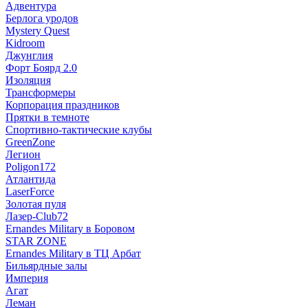
Адвентура
Берлога уродов
Mystery Quest
Kidroom
Джунглия
Форт Боярд 2.0
Изоляция
Трансформеры
Корпорация праздников
Прятки в темноте
Спортивно-тактические клубы
GreenZone
Легион
Poligon172
Атлантида
LaserForce
Золотая пуля
Лазер-Club72
Ernandes Military в Боровом
STAR ZONE
Ernandes Military в ТЦ Арбат
Бильярдные залы
Империя
Агат
Леман