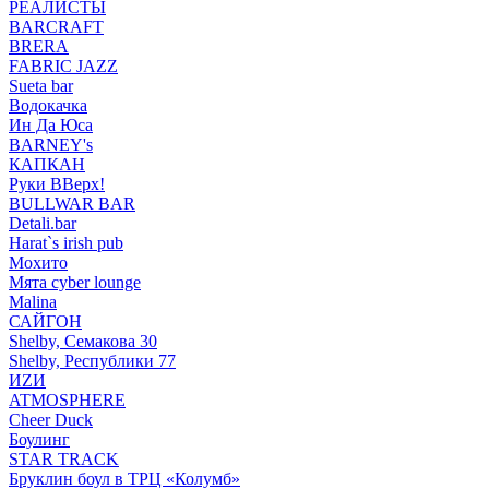
РЕАЛИСТЫ
BARCRAFT
BRERA
FABRIC JAZZ
Sueta bar
Водокачка
Ин Да Юса
BARNEY's
КАПКАН
Руки ВВерх!
BULLWAR BAR
Detali.bar
Harat`s irish pub
Мохито
Мята cyber lounge
Malina
САЙГОН
Shelby, Семакова 30
Shelby, Республики 77
ИZИ
ATMOSPHERE
Cheer Duck
Боулинг
STAR TRACK
Бруклин боул в ТРЦ «Колумб»