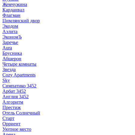
Жемчужина
Карданвал
Флагман
Цимлянский двор
Экодом
Аэлита
ЭкономЪ
Заречье
Aura
Брусника
Абшерон
Четыре комнаты
Звезда
Cozy Apartments
Sky
Симпатико 3452
Арбат 3452
Англия 3452
Алгоритм
Престиж
Отель Солнечный
Старт
Орриент
Уютное место
Арена