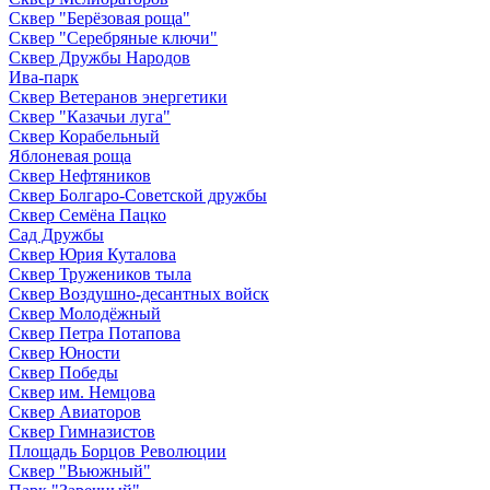
Сквер "Берёзовая роща"
Сквер "Серебряные ключи"
Сквер Дружбы Народов
Ива-парк
Сквер Ветеранов энергетики
Сквер "Казачьи луга"
Сквер Корабельный
Яблоневая роща
Сквер Нефтяников
Сквер Болгаро-Советской дружбы
Сквер Семёна Пацко
Сад Дружбы
Сквер Юрия Куталова
Сквер Тружеников тыла
Сквер Воздушно-десантных войск
Сквер Молодёжный
Сквер Петра Потапова
Сквер Юности
Сквер Победы
Сквер им. Немцова
Сквер Авиаторов
Сквер Гимназистов
Площадь Борцов Революции
Сквер "Вьюжный"