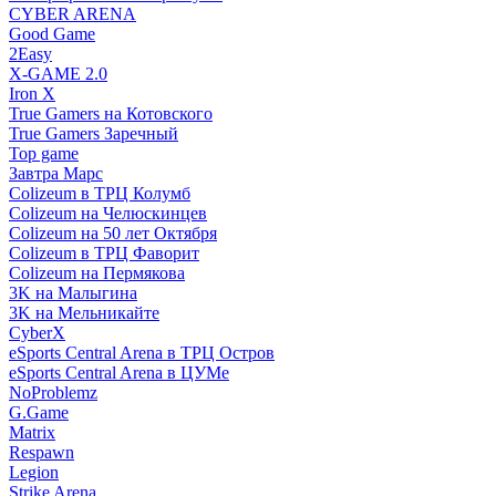
CYBER ARENA
Good Game
2Easy
X-GAME 2.0
Iron X
True Gamers на Котовского
True Gamers Заречный
Top game
Завтра Марс
Colizeum в ТРЦ Колумб
Colizeum на Челюскинцев
Colizeum на 50 лет Октября
Colizeum в ТРЦ Фаворит
Colizeum на Пермякова
3K на Малыгина
3K на Мельникайте
CyberX
eSports Central Arena в ТРЦ Остров
eSports Central Arena в ЦУМе
NoProblemz
G.Game
Matrix
Respawn
Legion
Strike Arena