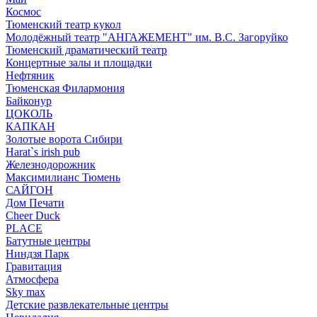
Космос
Тюменский театр кукол
Молодёжный театр "АНГАЖЕМЕНТ" им. В.С. Загоруйко
Тюменский драматический театр
Концертные залы и площадки
Нефтяник
Тюменская Филармония
Байконур
ЦОКОЛЬ
КАПКАН
Золотые ворота Сибири
Harat`s irish pub
Железнодорожник
Максимилианс Тюмень
САЙГОН
Дом Печати
Cheer Duck
PLACE
Батутные центры
Ниндзя Парк
Гравитация
Атмосфера
Sky max
Детские развлекательные центры