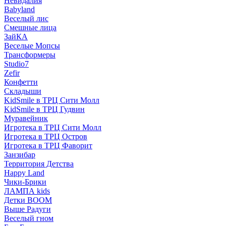
Невидалия
Babyland
Веселый лис
Смешные лица
ЗайКА
Веселые Мопсы
Трансформеры
Studio7
Zefir
Конфетти
Складыши
KidSmile в ТРЦ Сити Молл
KidSmile в ТРЦ Гудвин
Муравейник
Игротека в ТРЦ Сити Молл
Игротека в ТРЦ Остров
Игротека в ТРЦ Фаворит
Занзибар
Территория Детства
Happy Land
Чики-Брики
ЛАМПА kids
Детки BOOM
Выше Радуги
Веселый гном