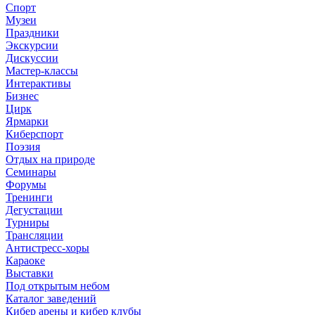
Спорт
Музеи
Праздники
Экскурсии
Дискуссии
Мастер-классы
Интерактивы
Бизнес
Цирк
Ярмарки
Киберспорт
Поэзия
Отдых на природе
Семинары
Форумы
Тренинги
Дегустации
Турниры
Трансляции
Антистресс-хоры
Караоке
Выставки
Под открытым небом
Каталог заведений
Кибер арены и кибер клубы