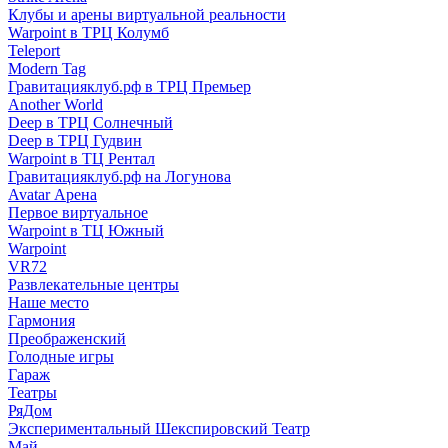
Клубы и арены виртуальной реальности
Warpoint в ТРЦ Колумб
Teleport
Modern Tag
Гравитацияклуб.рф в ТРЦ Премьер
Another World
Deep в ТРЦ Солнечный
Deep в ТРЦ Гудвин
Warpoint в ТЦ Рентал
Гравитацияклуб.рф на Логунова
Avatar Арена
Первое виртуальное
Warpoint в ТЦ Южный
Warpoint
VR72
Развлекательные центры
Наше место
Гармония
Преображенский
Голодные игры
Гараж
Театры
РяДом
Экспериментальный Шекспировский Театр
Май